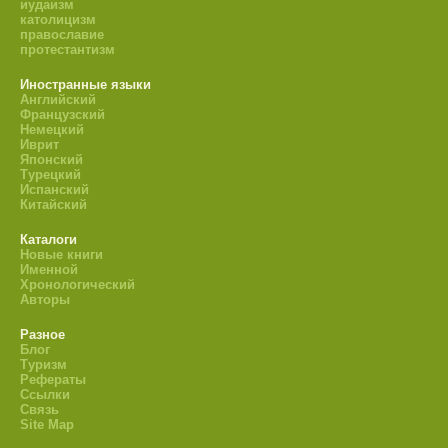
иудаизм
католицизм
православие
протестантизм
Иностранные языки
Английский
Французский
Немецкий
Иврит
Японский
Турецкий
Испанский
Китайский
Каталоги
Новые книги
Именной
Хронологический
Авторы
Разное
Блог
Туризм
Рефераты
Ссылки
Связь
Site Map