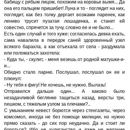
бабищу с рябым лицом, похожим на коровье вымя... Да
она его пальцем пришибет! Луна и то - поглядит на них,
поглядит, как без толку дергает возжами паренек, как
лениво трусит пузатая лошаденка, и станет ей
совестно, спрячется за тучу, словно ее и не было...
Есть один случай и того хуже: согласилась девка ехать,
сама навалила в передок саней здоровенный узел
всякого барахла, а как отъехала от села - раздумала
или поломаться захотела:
- Куда ты, - скулит, - меня везешь от родной матушки-и-
и...
Обидно стало парню. Послушал, послушал он ее и
плюнул:
- Ну тебя к фигу! Не хочешь, не нужно. Вылазь!
Отправился дальше один... А каково было
незадачливой беглянке тащиться назад, версты три,
пешком, с тяжелым узлом за плечами?..
С умыканием невест борются через стенгазеты, через
комсомол, иногда не без помощи милиции, но нужно
прямо сказать - до сих пор неудачно. Да и стоит ли
бороться? Ибо не хулиганство и даже не желание