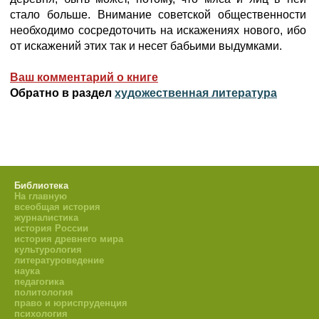
стало больше. Внимание советской общественности
необходимо сосредоточить на искажениях нового, ибо
от искажений этих так и несет бабьими выдумками.
Ваш комментарий о книге
Обратно в раздел
художественная литература
Библиотека
На главную
всеобщая история
журналистика
история России
история древнего мира
культурология
литературоведение
наука
педагогика
политология
право и юриспруденция
психология