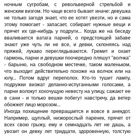
ночным сугробам, с револьверной стрельбой и
женским визгом. Но чаще всего бывает иначе: девушка
не только загодя знает, что ее хотят увезти, но и сама
этому помогает - запасает, собирает нужные вещи и
прячет их где-нибудь у подруги... Когда же на беседу
вваливается ватага парней, о предстоящей забаве
знают уже чуть ли не все, и девки, склоняясь над
пряжей, лукаво переглядываются. Гремит и охает
гармонь, парни и девушки поочередно пляшут "волчка"
- барыню, на свободном местечке, таком маленьком,
что выходит действительно похоже на волчок или на
юлу... Потом вдруг переполох. Кто-то тушит лампу,
подружки визжат деланно-испуганными голосами, а
парни волокут хохочущую невесту на улицу, сажают ее
в сани - и только вешки побегут навстречу, да ветер
обожжет лицо морозом...
Иногда похищение превращается и вовсе в анекдот.
Например, щуплый, низкорослый паренек, прячет от
всех свою грыжу, ему и семнадцать лет не дашь, а
увозит он девку лет тридцати, здоровенную, толстую