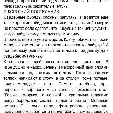
некогда прекрасными одеялами теперь таскают из
печки сальные, закоптелые чугуны.
2. КОРОТКИЙ ПОСТЕЛЬНИК
Свадебные обряды сложны, запутаны, и водятся еще
такие крепкие, обидчивые семьи, что до самой смерти
не простят, если сделать что-нибудь не так или упустить
какую-нибудь самую малую пустяковину.
Впрочем, все это уже отмирает. Как тут обижаться, если
молодые частенько и в церковь-то заехать... забудут? И
попрежнему рьяно относятся только к приданому да к
свадебному гулянью.
Кто не знает свадьбишных этих деревенских пиров!.. В
избе душно и жарко. Зеленый махорочный дым слоями
колышется под низким потолком. Потные зрители
толпой напирают к столу, а за столом, тоже потные,
сидят молодые и гости. Самогон, хлебная, горы
пирогов и вареного мяса сплошь покрывают стол.
"Горько, го-орько, го-о-орько!" - хриплыми голосами
ревут бородатые сватья, дядья и братья. Молодые
встают. Он, точно перед фотографом, деревянно,
вымученно улыбается и целует жену, размазывающую