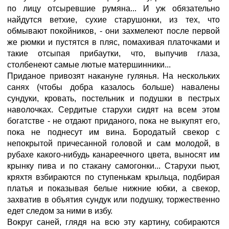
по лицу отсыревшие румяна... И уж обязательно
найдутся ветхие, сухие старушонки, из тех, что
обмывают покойников, - они захмелеют после первой
же рюмки и пустятся в пляс, помахивая платочками и
такие отсыпая прибаутки, что, выпучив глаза,
столбенеют самые лютые матершинники...
Приданое привозят накануне гулянья. На нескольких
санях (чтобы добра казалось больше) навалены
сундуки, кровать, постельник и подушки в пестрых
наволочках. Сердитые старухи сидят на всем этом
богатстве - не отдают приданого, пока не выкупят его,
пока не поднесут им вина. Бородатый свекор с
непокрытой причесанной головой и сам молодой, в
рубахе какого-нибудь канареечного цвета, выносят им
крынку пива и по стакану самогонки... Старухи пьют,
кряхтя взбираются по ступенькам крыльца, подбирая
платья и показывая белые нижние юбки, а свекор,
захватив в объятия сундук или подушку, торжественно
едет следом за ними в избу.
Вокруг саней, глядя на всю эту картину, собираются