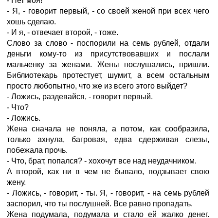
- Нет моя!
- Я, - говорит первый, - со своей женой при всех чего
хошь сделаю.
- И я, - отвечает второй, - тоже.
Слово за слово - поспорили на семь рублей, отдали
деньги кому-то из присутствовавших и послали
мальченку за женами. Жены послушались, пришли.
Библиотекарь протестует, шумит, а всем остальным
просто любопытно, что же из всего этого выйдет?
- Ложись, раздевайся, - говорит первый.
- Что?
- Ложись.
Жена сначала не поняла, а потом, как сообразила,
только ахнула, багровая, едва сдерживая слезы,
побежала прочь.
- Что, брат, попался? - хохочут все над неудачником.
А второй, как ни в чем не бывало, подзывает свою
жену.
- Ложись, - говорит, - ты. Я, - говорит, - на семь рублей
заспорил, что ты послушней. Все равно пропадать.
Жена подумала, подумала и стало ей жалко денег.