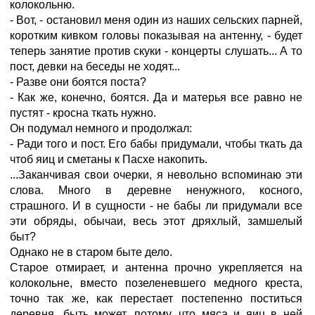
колокольню.
- Вот, - остановил меня один из наших сельских парней,
коротким кивком головы показывая на антенну, - будет
теперь занятие против скуки - концерты слушать... А то
пост, девки на беседы не ходят...
- Разве они боятся поста?
- Как же, конечно, боятся. Да и матерья все равно не
пустят - кросна ткать нужно.
Он подумал немного и продолжал:
- Ради того и пост. Его бабы придумали, чтобы ткать да
чтоб яиц и сметаны к Пасхе накопить.
...Заканчивая свои очерки, я невольно вспоминаю эти
слова. Много в деревне ненужного, косного,
страшного. И в сущности - не бабы ли придумали все
эти обряды, обычаи, весь этот дряхлый, замшелый
быт?
Однако не в старом быте дело.
Старое отмирает, и антенна прочно укрепляется на
колокольне, вместо позеленевшего медного креста,
точно так же, как перестает постепенно поститься
деревня, быть может, потому, что мяса и яиц в ней