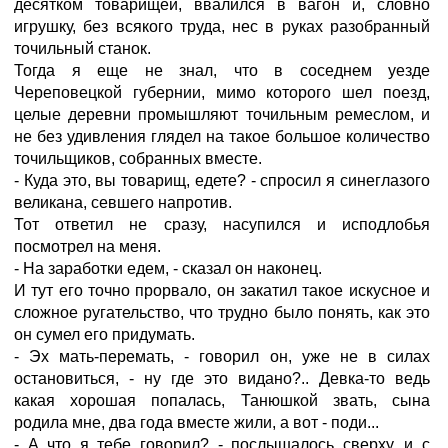
десятком товарищей, ввалился в вагон и, словно
игрушку, без всякого труда, нес в руках разобранный
точильный станок.
Тогда я еще не знал, что в соседнем уезде
Череповецкой губернии, мимо которого шел поезд,
целые деревни промышляют точильным ремеслом, и
не без удивления глядел на такое большое количество
точильщиков, собранных вместе.
- Куда это, вы товарищ, едете? - спросил я синеглазого
великана, севшего напротив.
Тот ответил не сразу, насупился и исподлобья
посмотрел на меня.
- На заработки едем, - сказал он наконец.
И тут его точно прорвало, он закатил такое искусное и
сложное ругательство, что трудно было понять, как это
он сумел его придумать.
- Эх мать-перемать, - говорил он, уже не в силах
остановиться, - ну где это видано?.. Девка-то ведь
какая хорошая попалась, Танюшкой звать, сына
родила мне, два года вместе жили, а вот - поди...
- А что я тебе говорил? - послышалось сверху, и с