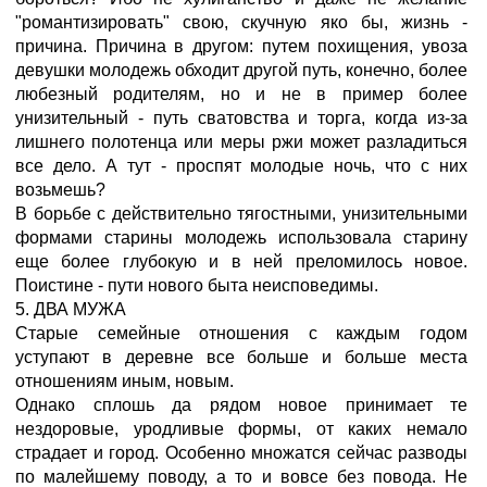
"романтизировать" свою, скучную яко бы, жизнь -
причина. Причина в другом: путем похищения, увоза
девушки молодежь обходит другой путь, конечно, более
любезный родителям, но и не в пример более
унизительный - путь сватовства и торга, когда из-за
лишнего полотенца или меры ржи может разладиться
все дело. А тут - проспят молодые ночь, что с них
возьмешь?
В борьбе с действительно тягостными, унизительными
формами старины молодежь использовала старину
еще более глубокую и в ней преломилось новое.
Поистине - пути нового быта неисповедимы.
5. ДВА МУЖА
Старые семейные отношения с каждым годом
уступают в деревне все больше и больше места
отношениям иным, новым.
Однако сплошь да рядом новое принимает те
нездоровые, уродливые формы, от каких немало
страдает и город. Особенно множатся сейчас разводы
по малейшему поводу, а то и вовсе без повода. Не