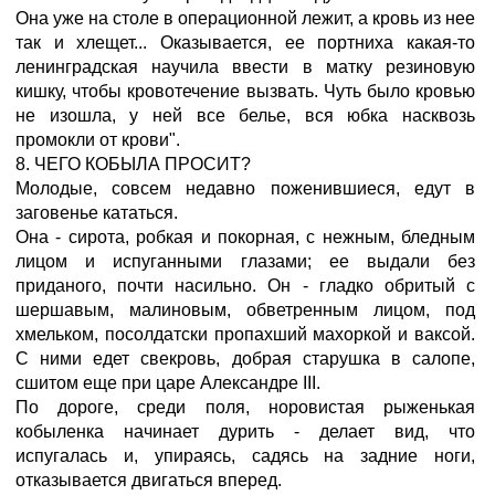
Она уже на столе в операционной лежит, а кровь из нее
так и хлещет... Оказывается, ее портниха какая-то
ленинградская научила ввести в матку резиновую
кишку, чтобы кровотечение вызвать. Чуть было кровью
не изошла, у ней все белье, вся юбка насквозь
промокли от крови".
8. ЧЕГО КОБЫЛА ПРОСИТ?
Молодые, совсем недавно поженившиеся, едут в
заговенье кататься.
Она - сирота, робкая и покорная, с нежным, бледным
лицом и испуганными глазами; ее выдали без
приданого, почти насильно. Он - гладко обритый с
шершавым, малиновым, обветренным лицом, под
хмельком, посолдатски пропахший махоркой и ваксой.
С ними едет свекровь, добрая старушка в салопе,
сшитом еще при царе Александре III.
По дороге, среди поля, норовистая рыженькая
кобыленка начинает дурить - делает вид, что
испугалась и, упираясь, садясь на задние ноги,
отказывается двигаться вперед.