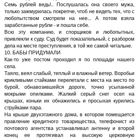
Семь рублей ведь!.. Послушалась она своего мужа,
только зажмурилась покрепче, чтоб не видеть тех, что с
любопытством смотрели на нее... А потом взяла
заработанные рубли - и пошла себе.
Всю эту компанию, и спорщиков и любопытных,
привлекли к суду. Суд будет показательный, с разбором
дела на месте преступления, в той же самой читальне.
10. БАБЫ ПРИДУМАЛИ
Как-то уже постом проходил я по площади нашего
села.
Таяло, веял слабый, теплый и влажный ветер. Воробьи
крикливыми стайками перелетали с места на место по
бурой, обнавозившейся дороге, точно усыпанной
мокрыми опилками. Жалкий серый снег осел на
крышах, коньки их обнажились и просыхая курились
струйками пара.
На крыше двухэтажного дома, в котором помещается
правление кредитного товарищества, телефонист из
почтового агентства устанавливал антенну и второй
конец ее протягивал на высокую церковную