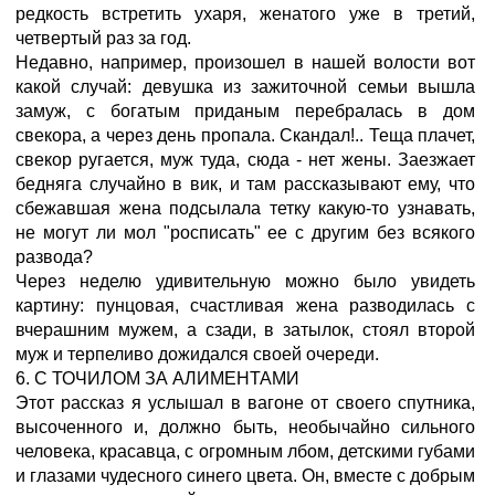
редкость встретить ухаря, женатого уже в третий,
четвертый раз за год.
Недавно, например, произошел в нашей волости вот
какой случай: девушка из зажиточной семьи вышла
замуж, с богатым приданым перебралась в дом
свекора, а через день пропала. Скандал!.. Теща плачет,
свекор ругается, муж туда, сюда - нет жены. Заезжает
бедняга случайно в вик, и там рассказывают ему, что
сбежавшая жена подсылала тетку какую-то узнавать,
не могут ли мол "росписать" ее с другим без всякого
развода?
Через неделю удивительную можно было увидеть
картину: пунцовая, счастливая жена разводилась с
вчерашним мужем, а сзади, в затылок, стоял второй
муж и терпеливо дожидался своей очереди.
6. С ТОЧИЛОМ ЗА АЛИМЕНТАМИ
Этот рассказ я услышал в вагоне от своего спутника,
высоченного и, должно быть, необычайно сильного
человека, красавца, с огромным лбом, детскими губами
и глазами чудесного синего цвета. Он, вместе с добрым