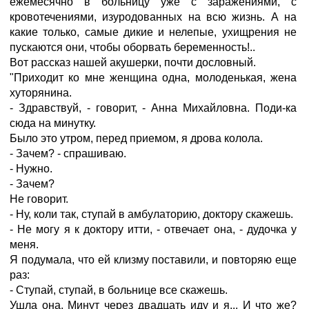
ежемесячно в больницу уже с заражениями, с
кровотечениями, изуродованных на всю жизнь. А на
какие только, самые дикие и нелепые, ухищрения не
пускаются они, чтобы оборвать беременность!..
Вот рассказ нашей акушерки, почти дословный.
"Приходит ко мне женщина одна, молоденькая, жена
хуторянина.
- Здравствуй, - говорит, - Анна Михайловна. Поди-ка
сюда на минутку.
Было это утром, перед приемом, я дрова колола.
- Зачем? - спрашиваю.
- Нужно.
- Зачем?
Не говорит.
- Ну, коли так, ступай в амбулаторию, доктору скажешь.
- Не могу я к доктору итти, - отвечает она, - дудочка у
меня.
Я подумала, что ей клизму поставили, и повторяю еще
раз:
- Ступай, ступай, в больнице все скажешь.
Ушла она. Минут через двадцать иду и я... И что же?