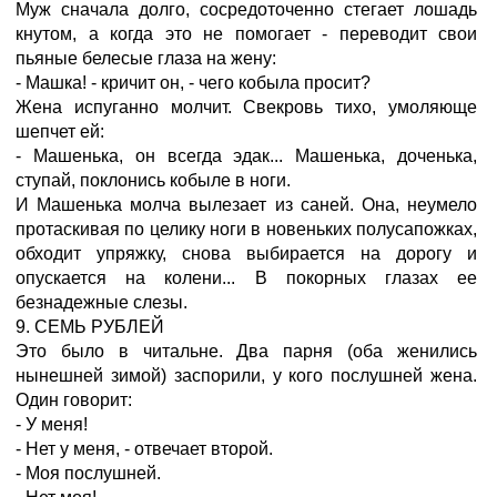
Муж сначала долго, сосредоточенно стегает лошадь
кнутом, а когда это не помогает - переводит свои
пьяные белесые глаза на жену:
- Машка! - кричит он, - чего кобыла просит?
Жена испуганно молчит. Свекровь тихо, умоляюще
шепчет ей:
- Машенька, он всегда эдак... Машенька, доченька,
ступай, поклонись кобыле в ноги.
И Машенька молча вылезает из саней. Она, неумело
протаскивая по целику ноги в новеньких полусапожках,
обходит упряжку, снова выбирается на дорогу и
опускается на колени... В покорных глазах ее
безнадежные слезы.
9. СЕМЬ РУБЛЕЙ
Это было в читальне. Два парня (оба женились
нынешней зимой) заспорили, у кого послушней жена.
Один говорит:
- У меня!
- Нет у меня, - отвечает второй.
- Моя послушней.