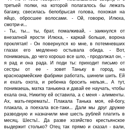
третьей полки, на которой полагалось бы лежать
багажу, свесилась белобрысая голова, похожая на
яйцо, обросшее волосами. - Ой, говорю, Илюха,
смотри-и...
- Ты, ты... ты, брат, помалкивай, - заикнулся от
внезапной ярости Илюха, - каркай больше, ворона
проклятая! - Он повернулся ко мне, в потемневших
глазах его медленно остывала обида. - Вот,
понимаешь, до чего хорошо все шло, - продолжал он, -
я рад и она рада. И поди ты: приходит письмо от
сестры от ее - зовет Таньку в город, на
красноармейские фабрики работать, шинели шить. Ей
и ехать охота, и ребенка бросить нельзя... А тут,
понимаешь, матка танькина и давай ее научать, чтобы
ехала она, Никитку ей оставила, а с меня - алименты.
Ах, мать-перемать!.. Плакала Танька моя, ей-богу,
плакала, а поехала все-таки... Дали мы друг дружке
разводную и назначили мне шесть рублей платить в
месяц. Шесть!.. Да разве хозяйство крестьянское
выдержит столько? Отец так прямо и сказал - вали,