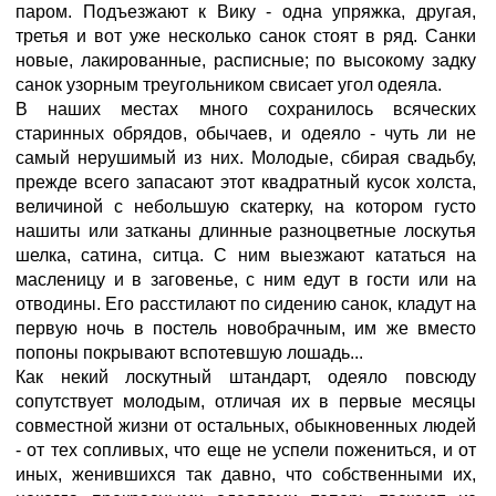
паром. Подъезжают к Вику - одна упряжка, другая,
третья и вот уже несколько санок стоят в ряд. Санки
новые, лакированные, расписные; по высокому задку
санок узорным треугольником свисает угол одеяла.
В наших местах много сохранилось всяческих
старинных обрядов, обычаев, и одеяло - чуть ли не
самый нерушимый из них. Молодые, сбирая свадьбу,
прежде всего запасают этот квадратный кусок холста,
величиной с небольшую скатерку, на котором густо
нашиты или затканы длинные разноцветные лоскутья
шелка, сатина, ситца. С ним выезжают кататься на
масленицу и в заговенье, с ним едут в гости или на
отводины. Его расстилают по сидению санок, кладут на
первую ночь в постель новобрачным, им же вместо
попоны покрывают вспотевшую лошадь...
Как некий лоскутный штандарт, одеяло повсюду
сопутствует молодым, отличая их в первые месяцы
совместной жизни от остальных, обыкновенных людей
- от тех сопливых, что еще не успели пожениться, и от
иных, женившихся так давно, что собственными их,