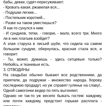
бабы, девки, судят-пересуживают:
- Кровать какая, ржавелая вся...
- Подушки легкие...
- Постельник короткий...
- Разве на таком уместишься?
Я как-то сунулся к ним:
- И сундуков, тетки, - говорю, - мало, всего три. Много
ли в них платьев взойдет?
А злая старуха в лисьей шубе, что сидела на самом
большом сундуке, обернулась, красная стала вся, и
говорит:
- Ты, может, думаешь - здесь ситцевые только?
Небойсь, и тканевые есть.
3. ОТВОДИНЫ
На свадьбах обычно бывают все родственники, да
приятели, да подружки - множество народа. Корову
последнюю продадут, но уж справят гулянье на славу!..
Одной самогонки ведер по пять выгоняют.
Однако не так-то уж весело бывать гостем: каждому,
или почти каждому, предстоит горькая расплата -