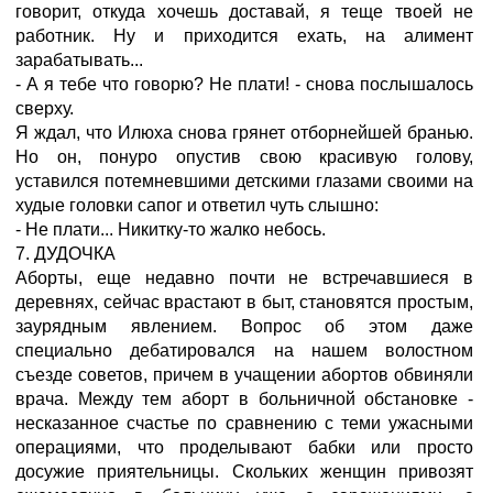
говорит, откуда хочешь доставай, я теще твоей не
работник. Ну и приходится ехать, на алимент
зарабатывать...
- А я тебе что говорю? Не плати! - снова послышалось
сверху.
Я ждал, что Илюха снова грянет отборнейшей бранью.
Но он, понуро опустив свою красивую голову,
уставился потемневшими детскими глазами своими на
худые головки сапог и ответил чуть слышно:
- Не плати... Никитку-то жалко небось.
7. ДУДОЧКА
Аборты, еще недавно почти не встречавшиеся в
деревнях, сейчас врастают в быт, становятся простым,
заурядным явлением. Вопрос об этом даже
специально дебатировался на нашем волостном
съезде советов, причем в учащении абортов обвиняли
врача. Между тем аборт в больничной обстановке -
несказанное счастье по сравнению с теми ужасными
операциями, что проделывают бабки или просто
досужие приятельницы. Скольких женщин привозят