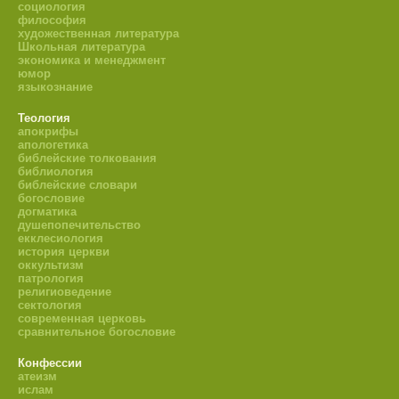
социология
философия
художественная литература
Школьная литература
экономика и менеджмент
юмор
языкознание
Теология
апокрифы
апологетика
библейские толкования
библиология
библейские словари
богословие
догматика
душепопечительство
екклесиология
история церкви
оккультизм
патрология
религиоведение
сектология
современная церковь
сравнительное богословие
Конфессии
атеизм
ислам