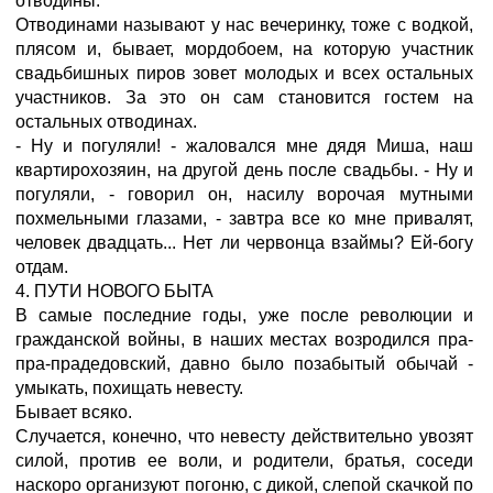
отводины.
Отводинами называют у нас вечеринку, тоже с водкой,
плясом и, бывает, мордобоем, на которую участник
свадьбишных пиров зовет молодых и всех остальных
участников. За это он сам становится гостем на
остальных отводинах.
- Ну и погуляли! - жаловался мне дядя Миша, наш
квартирохозяин, на другой день после свадьбы. - Ну и
погуляли, - говорил он, насилу ворочая мутными
похмельными глазами, - завтра все ко мне привалят,
человек двадцать... Нет ли червонца взаймы? Ей-богу
отдам.
4. ПУТИ НОВОГО БЫТА
В самые последние годы, уже после революции и
гражданской войны, в наших местах возродился пра-
пра-прадедовский, давно было позабытый обычай -
умыкать, похищать невесту.
Бывает всяко.
Случается, конечно, что невесту действительно увозят
силой, против ее воли, и родители, братья, соседи
наскоро организуют погоню, с дикой, слепой скачкой по