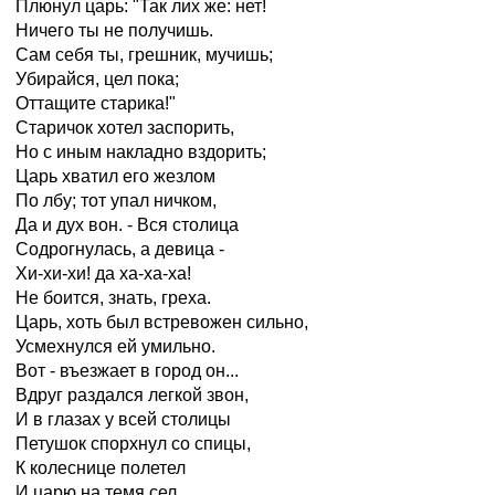
Плюнул царь: "Так лих же: нет!
Ничего ты не получишь.
Сам себя ты, грешник, мучишь;
Убирайся, цел пока;
Оттащите старика!"
Старичок хотел заспорить,
Но с иным накладно вздорить;
Царь хватил его жезлом
По лбу; тот упал ничком,
Да и дух вон. - Вся столица
Содрогнулась, а девица -
Хи-хи-хи! да ха-ха-ха!
Не боится, знать, греха.
Царь, хоть был встревожен сильно,
Усмехнулся ей умильно.
Вот - въезжает в город он...
Вдруг раздался легкой звон,
И в глазах у всей столицы
Петушок спорхнул со спицы,
К колеснице полетел
И царю на темя сел,