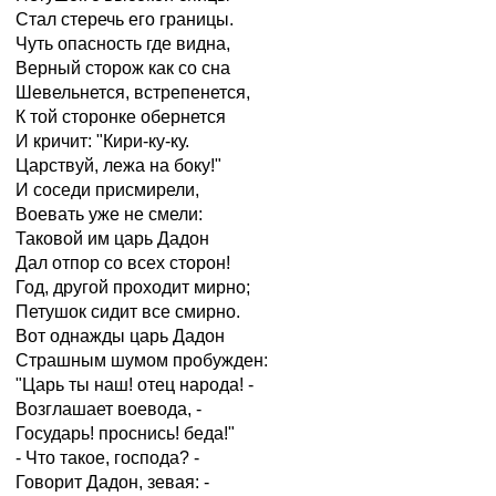
Стал стеречь его границы.
Чуть опасность где видна,
Верный сторож как со сна
Шевельнется, встрепенется,
К той сторонке обернется
И кричит: "Кири-ку-ку.
Царствуй, лежа на боку!"
И соседи присмирели,
Воевать уже не смели:
Таковой им царь Дадон
Дал отпор со всех сторон!
Год, другой проходит мирно;
Петушок сидит все смирно.
Вот однажды царь Дадон
Страшным шумом пробужден:
"Царь ты наш! отец народа! -
Возглашает воевода, -
Государь! проснись! беда!"
- Что такое, господа? -
Говорит Дадон, зевая: -