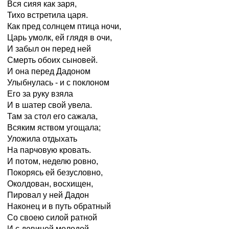
Вся сияя как заря,
Тихо встретила царя.
Как пред солнцем птица ночи,
Царь умолк, ей глядя в очи,
И забыл он перед ней
Смерть обоих сыновей.
И она перед Дадоном
Улыбнулась - и с поклоном
Его за руку взяла
И в шатер свой увела.
Там за стол его сажала,
Всяким яством угощала;
Уложила отдыхать
На парчовую кровать.
И потом, неделю ровно,
Покорясь ей безусловно,
Околдован, восхищен,
Пировал у ней Дадон
Наконец и в путь обратный
Со своею силой ратной
И с девицей молодой