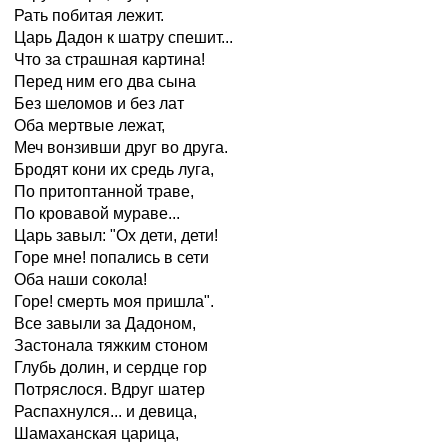
Рать побитая лежит.
Царь Дадон к шатру спешит...
Что за страшная картина!
Перед ним его два сына
Без шеломов и без лат
Оба мертвые лежат,
Меч вонзивши друг во друга.
Бродят кони их средь луга,
По притоптанной траве,
По кровавой мураве...
Царь завыл: "Ох дети, дети!
Горе мне! попались в сети
Оба наши сокола!
Горе! смерть моя пришла".
Все завыли за Дадоном,
Застонала тяжким стоном
Глубь долин, и сердце гор
Потряслося. Вдруг шатер
Распахнулся... и девица,
Шамаханская царица,