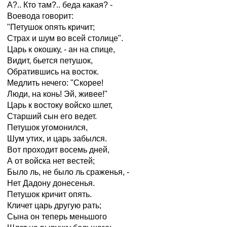
А?.. Кто там?.. беда какая? -
Воевода говорит:
"Петушок опять кричит;
Страх и шум во всей столице".
Царь к окошку, - ан на спице,
Видит, бьется петушок,
Обратившись на восток.
Медлить нечего: "Скорее!
Люди, на конь! Эй, живее!"
Царь к востоку войско шлет,
Старший сын его ведет.
Петушок угомонился,
Шум утих, и царь забылся.
Вот проходит восемь дней,
А от войска нет вестей;
Было ль, не было ль сраженья, -
Нет Дадону донесенья.
Петушок кричит опять.
Кличет царь другую рать;
Сына он теперь меньшого