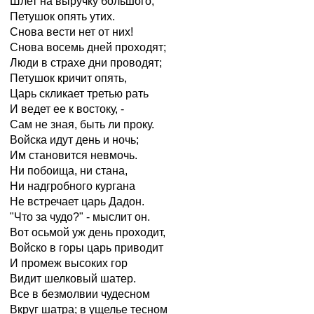
Шлет на выручку большого;
Петушок опять утих.
Снова вести нет от них!
Снова восемь дней проходят;
Люди в страхе дни проводят;
Петушок кричит опять,
Царь скликает третью рать
И ведет ее к востоку, -
Сам не зная, быть ли проку.
Войска идут день и ночь;
Им становится невмочь.
Ни побоища, ни стана,
Ни надгробного кургана
Не встречает царь Дадон.
"Что за чудо?" - мыслит он.
Вот осьмой уж день проходит,
Войско в горы царь приводит
И промеж высоких гор
Видит шелковый шатер.
Все в безмолвии чудесном
Вкруг шатра; в ущелье тесном