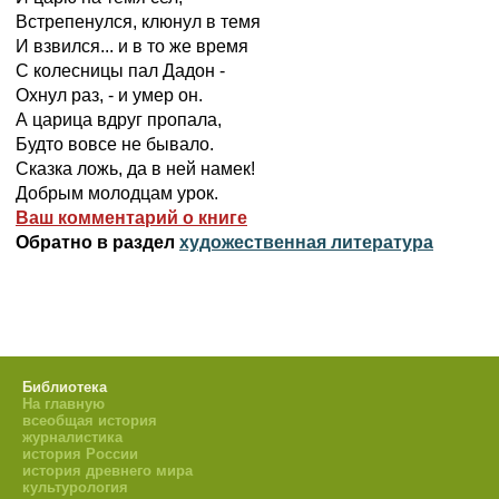
Встрепенулся, клюнул в темя
И взвился... и в то же время
С колесницы пал Дадон -
Охнул раз, - и умер он.
А царица вдруг пропала,
Будто вовсе не бывало.
Сказка ложь, да в ней намек!
Добрым молодцам урок.
Ваш комментарий о книге
Обратно в раздел
художественная литература
Библиотека
На главную
всеобщая история
журналистика
история России
история древнего мира
культурология