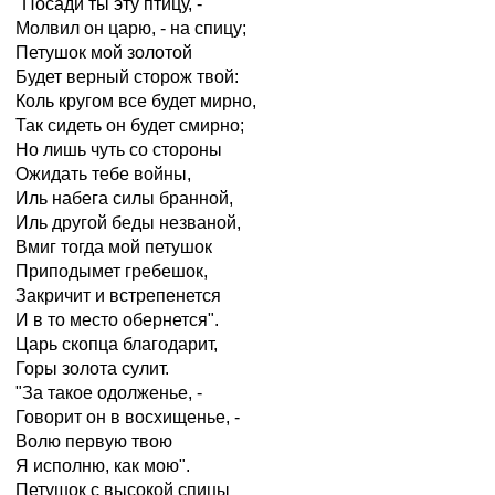
"Посади ты эту птицу, -
Молвил он царю, - на спицу;
Петушок мой золотой
Будет верный сторож твой:
Коль кругом все будет мирно,
Так сидеть он будет смирно;
Но лишь чуть со стороны
Ожидать тебе войны,
Иль набега силы бранной,
Иль другой беды незваной,
Вмиг тогда мой петушок
Приподымет гребешок,
Закричит и встрепенется
И в то место обернется".
Царь скопца благодарит,
Горы золота сулит.
"За такое одолженье, -
Говорит он в восхищенье, -
Волю первую твою
Я исполню, как мою".
Петушок с высокой спицы