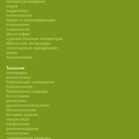
литературоведение
наука
педагогика
политология
право и юриспруденция
психология
социология
философия
художественная литература
Школьная литература
экономика и менеджмент
юмор
языкознание
Теология
апокрифы
апологетика
библейские толкования
библиология
библейские словари
богословие
догматика
душепопечительство
екклесиология
история церкви
оккультизм
патрология
религиоведение
сектология
современная церковь