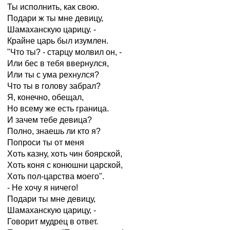
Ты исполнить, как свою.
Подари ж ты мне девицу,
Шамаханскую царицу. -
Крайне царь был изумлен.
"Что ты? - старцу молвил он, -
Или бес в тебя ввернулся,
Или ты с ума рехнулся?
Что ты в голову забрал?
Я, конечно, обещал,
Но всему же есть граница.
И зачем тебе девица?
Полно, знаешь ли кто я?
Попроси ты от меня
Хоть казну, хоть чин боярской,
Хоть коня с конюшни царской,
Хоть пол-царства моего".
- Не хочу я ничего!
Подари ты мне девицу,
Шамаханскую царицу, -
Говорит мудрец в ответ.