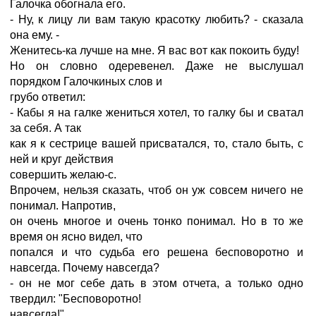
Галочка обогнала его.
- Ну, к лицу ли вам такую красотку любить? - сказала
она ему. -
Женитесь-ка лучше на мне. Я вас вот как покоить буду!
Но он словно одеревенел. Даже не выслушал
порядком Галочкиных слов и
грубо ответил:
- Кабы я на галке жениться хотел, то галку бы и сватал
за себя. А так
как я к сестрице вашей присватался, то, стало быть, с
ней и круг действия
совершить желаю-с.
Впрочем, нельзя сказать, чтоб он уж совсем ничего не
понимал. Напротив,
он очень многое и очень тонко понимал. Но в то же
время он ясно видел, что
попался и что судьба его решена бесповоротно и
навсегда. Почему навсегда?
- он не мог себе дать в этом отчета, а только одно
твердил: "Бесповоротно!
навсегда!"