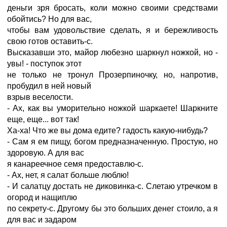
деньги зря бросать, коли можно своими средствами
обойтись? Но для вас,
чтобы вам удовольствие сделать, я и бережливость
свою готов оставить-с.
Высказавши это, майор любезно шаркнул ножкой, но -
увы! - поступок этот
не только не тронул Прозерпиночку, но, напротив,
пробудил в ней новый
взрыв веселости.
- Ах, как вы уморительно ножкой шаркаете! Шаркните
еще, еще... вот так!
Ха-ха! Что же вы дома едите? гадость какую-нибудь?
- Сам я ем пищу, богом предназначенную. Простую, но
здоровую. А для вас
я канареечное семя предоставлю-с.
- Ах, нет, я салат больше люблю!
- И салатцу достать не диковинка-с. Слетаю утречком в
огород и нащиплю
по секрету-с. Другому бы это больших денег стоило, а я
для вас и задаром