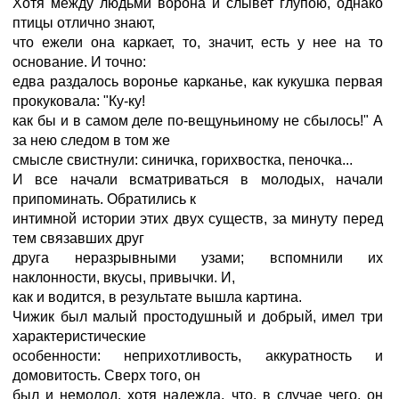
Хотя между людьми ворона и слывет глупою, однако
птицы отлично знают,
что ежели она каркает, то, значит, есть у нее на то
основание. И точно:
едва раздалось воронье карканье, как кукушка первая
прокуковала: "Ку-ку!
как бы и в самом деле по-вещуньиному не сбылось!" А
за нею следом в том же
смысле свистнули: синичка, горихвостка, пеночка...
И все начали всматриваться в молодых, начали
припоминать. Обратились к
интимной истории этих двух существ, за минуту перед
тем связавших друг
друга неразрывными узами; вспомнили их
наклонности, вкусы, привычки. И,
как и водится, в результате вышла картина.
Чижик был малый простодушный и добрый, имел три
характеристические
особенности: неприхотливость, аккуратность и
домовитость. Сверх того, он
был и немолод, хотя надежда, что, в случае чего, он