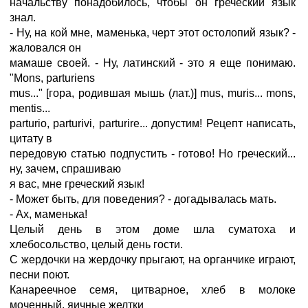
начальству понадобилось, чтобы он греческий язык
знал.
- Ну, на кой мне, маменька, черт этот остолопий язык? -
жаловался он
мамаше своей. - Ну, латинский - это я еще понимаю.
"Mons, parturiens
mus..." [гора, родившая мышь (лат.)] mus, muris... mons,
mentis...
parturio, parturivi, parturire... допустим! Рецепт написать,
цитату в
передовую статью подпустить - готово! Но греческий...
ну, зачем, спрашиваю
я вас, мне греческий язык!
- Может быть, для поведения? - догадывалась мать.
- Ах, маменька!
Целый день в этом доме шла суматоха и
хлебосольство, целый день гости.
С жердочки на жердочку прыгают, на органчике играют,
песни поют.
Канареечное семя, цитварное, хлеб в молоке
моченный, яичные желтки