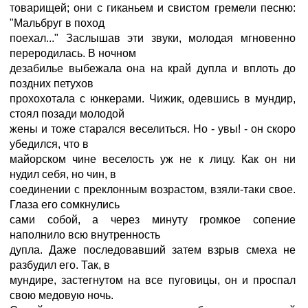
товарищей; они с гиканьем и свистом гремели песню:
"Мальбруг в поход
поехал..." Заслышав эти звуки, молодая мгновенно
переродилась. В ночном
дезабилье выбежала она на край дупла и вплоть до
поздних петухов
прохохотала с юнкерами. Чижик, одевшись в мундир,
стоял позади молодой
жены и тоже старался веселиться. Но - увы! - он скоро
убедился, что в
майорском чине веселость уж не к лицу. Как он ни
нудил себя, но чин, в
соединении с преклонным возрастом, взяли-таки свое.
Глаза его сомкнулись
сами собой, а через минуту громкое сопение
наполнило всю внутренность
дупла. Даже последовавший затем взрыв смеха не
разбудил его. Так, в
мундире, застегнутом на все пуговицы, он и проспал
свою медовую ночь.