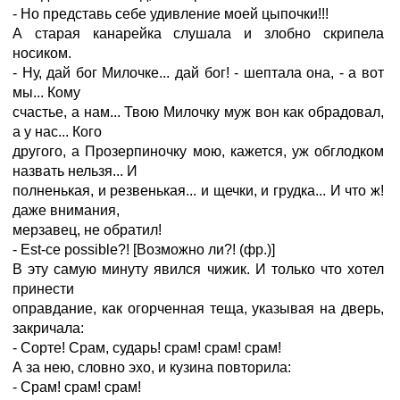
- Но представь себе удивление моей цыпочки!!!
А старая канарейка слушала и злобно скрипела
носиком.
- Ну, дай бог Милочке... дай бог! - шептала она, - а вот
мы... Кому
счастье, а нам... Твою Милочку муж вон как обрадовал,
а у нас... Кого
другого, а Прозерпиночку мою, кажется, уж обглодком
назвать нельзя... И
полненькая, и резвенькая... и щечки, и грудка... И что ж!
даже внимания,
мерзавец, не обратил!
- Est-ce possible?! [Возможно ли?! (фр.)]
В эту самую минуту явился чижик. И только что хотел
принести
оправдание, как огорченная теща, указывая на дверь,
закричала:
- Сорте! Срам, сударь! срам! срам! срам!
А за нею, словно эхо, и кузина повторила:
- Срам! срам! срам!