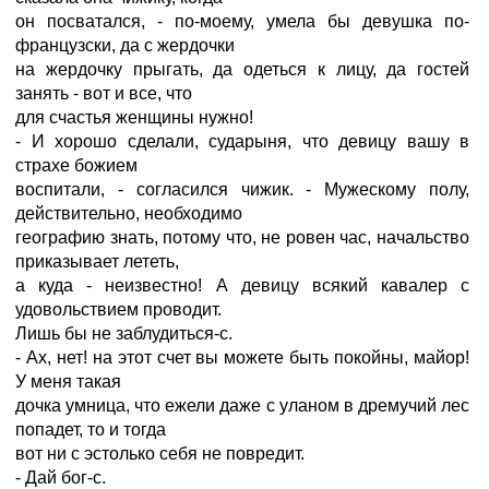
он посватался, - по-моему, умела бы девушка по-
французски, да с жердочки
на жердочку прыгать, да одеться к лицу, да гостей
занять - вот и все, что
для счастья женщины нужно!
- И хорошо сделали, сударыня, что девицу вашу в
страхе божием
воспитали, - согласился чижик. - Мужескому полу,
действительно, необходимо
географию знать, потому что, не ровен час, начальство
приказывает лететь,
а куда - неизвестно! А девицу всякий кавалер с
удовольствием проводит.
Лишь бы не заблудиться-с.
- Ах, нет! на этот счет вы можете быть покойны, майор!
У меня такая
дочка умница, что ежели даже с уланом в дремучий лес
попадет, то и тогда
вот ни с эстолько себя не повредит.
- Дай бог-с.