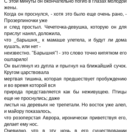
С этой минуты он окончательно погиб в глазах молодой
жены.
Когда он проснулся, - хотя это было еще очень рано, -
Прозерпиночки уже
и след простыл. Чечеточка-девушка, которую он для
прислуг нанял, доложила,
что _барышня_ к мамаше улетела, и будут ли дома
кушать, или нет -
неизвестно. "Барышня"! - это слово точно кипятком его
ошпарило!
Он выглянул из дупла и прыгнул на ближайший сучок.
Кругом царствовала
мертвая тишина, которая предшествует пробуждению
и во время которой вся
природа представляется как бы неживущею. Птицы
еще не проснулись; даже
листья на деревьях не трепетали. Но восток уже алел,
и майору показалось,
что розоперстая Аврора, иронически приветствуя его,
делает ему нос.
Очевидно, что в эту ночь в его существовании