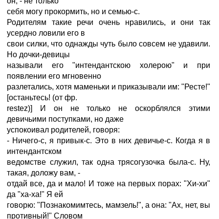
он, - не только
себя могу прокормить, но и семью-с.
Родителям такие речи очень нравились, и они так
усердно ловили его в
свои силки, что однажды чуть было совсем не удавили.
Но дочки-девицы
называли его "интендантскою холерою" и при
появлении его мгновенно
разлетались, хотя маменьки и приказывали им: "Ресте!"
[останьтесь! (от фр.
restez)] И он не только не оскорблялся этими
девичьими поступками, но даже
успокоивал родителей, говоря:
- Ничего-с, я привык-с. Это в них девичье-с. Когда я в
интендантском
ведомстве служил, так одна трясогузочка была-с. Ну,
такая, доложу вам, -
отдай все, да и мало! И тоже на первых порах: "Хи-хи"
да "ха-ха!" Я ей
говорю: "Познакомимтесь, мамзель!", а она: "Ах, нет, вы
противный!" Словом