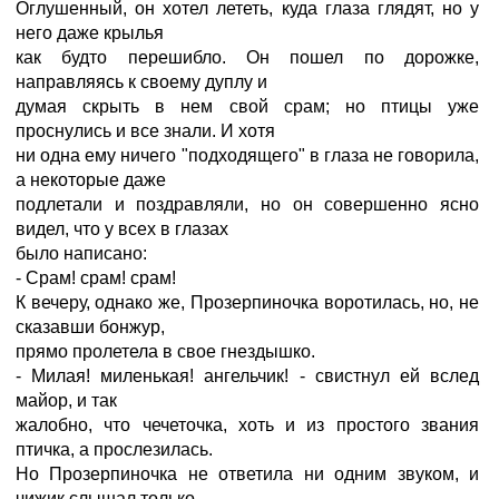
Оглушенный, он хотел лететь, куда глаза глядят, но у
него даже крылья
как будто перешибло. Он пошел по дорожке,
направляясь к своему дуплу и
думая скрыть в нем свой срам; но птицы уже
проснулись и все знали. И хотя
ни одна ему ничего "подходящего" в глаза не говорила,
а некоторые даже
подлетали и поздравляли, но он совершенно ясно
видел, что у всех в глазах
было написано:
- Срам! срам! срам!
К вечеру, однако же, Прозерпиночка воротилась, но, не
сказавши бонжур,
прямо пролетела в свое гнездышко.
- Милая! миленькая! ангельчик! - свистнул ей вслед
майор, и так
жалобно, что чечеточка, хоть и из простого звания
птичка, а прослезилась.
Но Прозерпиночка не ответила ни одним звуком, и
чижик слышал только,