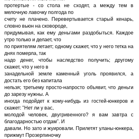
протертые - со стола не сходят, а между тем в
мелочную лавочку полгода по
счету не плачено. Перевертывается старый кенарь,
словно вьюн на сковороде,
придумывая, как ему деньгами раздобыться. Каждое
утро только и делает, что
по приятелям летает; одному скажет, что у него тетка на
днях померла, так
надо денег, чтобы наследство получить; другому
скажет, что у него в
занадельной земле каменный уголь проявился, а
достать его без капитала
нельзя; третьему просто-напросто объявит, что деньги
до зарезу нужны. А
иногда подойдет к кому-нибудь из гостей-юнкеров и
скажет: "Нет ли у вас,
молодой человек, двугривенного? я вам завтра с
благодарностью отдам". И
давали. Но зато и жуировали. Прилетят уланы-юнкера,
прижмут Прозерпиночку