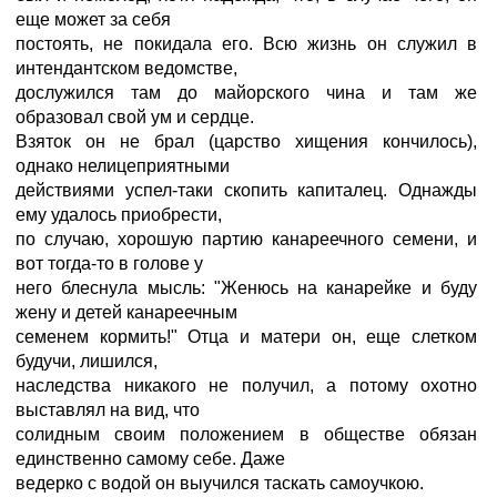
еще может за себя
постоять, не покидала его. Всю жизнь он служил в
интендантском ведомстве,
дослужился там до майорского чина и там же
образовал свой ум и сердце.
Взяток он не брал (царство хищения кончилось),
однако нелицеприятными
действиями успел-таки скопить капиталец. Однажды
ему удалось приобрести,
по случаю, хорошую партию канареечного семени, и
вот тогда-то в голове у
него блеснула мысль: "Женюсь на канарейке и буду
жену и детей канареечным
семенем кормить!" Отца и матери он, еще слетком
будучи, лишился,
наследства никакого не получил, а потому охотно
выставлял на вид, что
солидным своим положением в обществе обязан
единственно самому себе. Даже
ведерко с водой он выучился таскать самоучкою.