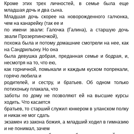
Кроме этих трех личностей, в семье была еще
младшая дочь и два сына.
Младшая дочь скорее на новорожденного галчонка,
чем на канарейку (так ее и
по имени звали: Галочка (Галина), а старшую дочь
звали Прозерпиночкой),
похожа была и потому домашние смотрели на нее, как
на Сандрильону. Но она
была девушка добрая, преданная семье и бодрая, и,
несмотря на то, что ею,
как горничной, помыкали и каждым куском попрекали,
горячо любила и
родителей, и сестру, и братьев. Об одном только
потихоньку плакала, что
заботы по дому не позволяют ей на высшие курсы
ходить. Что касается
братьев, то старший служил юнкером в уланском полку
и никак не мог сдать
экзамен из закона божия, а младший ходил в гимназию
и не понимал, зачем