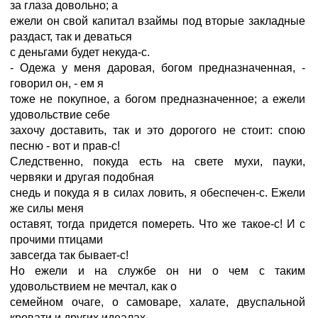
за глаза довольно; а
ежели он свой капитал взаймы под вторые закладные
раздаст, так и деваться
с деньгами будет некуда-с.
- Одежа у меня даровая, богом предназначенная, -
говорил он, - ем я
тоже не покупное, а богом предназначенное; а ежели
удовольствие себе
захочу доставить, так и это дорогого не стоит: спою
песню - вот и прав-с!
Следственно, покуда есть на свете мухи, пауки,
червяки и другая подобная
снедь и покуда я в силах ловить, я обеспечен-с. Ежели
же силы меня
оставят, тогда придется помереть. Что же такое-с! И с
прочими птицами
завсегда так бывает-с!
Но ежели и на службе он ни о чем с таким
удовольствием не мечтал, как о
семейном очаге, о самоваре, халате, двуспальной
кровати и других идеалах