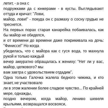
летит, - а она с
подружками да с юнкерами - в кусты. Выглядывают
оттуда и кричат: "Лови,
майор, лови!" - покуда он с размаху о сосну грудью не
треснется.
На первых порах старая канарейка побаивалась, как
бы майор не обиделся,
и от времени до времени даже покрикивала на дочь:
"Финиссе!" Но когда
убедилась, что с майора как с гуся вода, то махнула
рукой и только каждый
вечер аккуратно обращалась к жениху: "Нет ли у вас,
майор, целкового? мы
вам завтра с удовольствием отдадим".
Одна только Галочка жалела бедного чижика, и кто
знает, не участвовало
ли в этом жалении более сладкое чувство... По крайней
мере, однажды,
поздно вечером, когда майор, лениво шевеля
крыльями, возвращался восвояси,