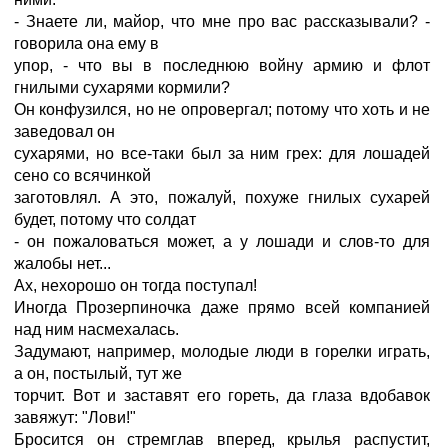
- Знаете ли, майор, что мне про вас рассказывали? -
говорила она ему в
упор, - что вы в последнюю войну армию и флот
гнилыми сухарями кормили?
Он конфузился, но не опровергал; потому что хоть и не
заведовал он
сухарями, но все-таки был за ним грех: для лошадей
сено со всячинкой
заготовлял. А это, пожалуй, похуже гнилых сухарей
будет, потому что солдат
- он пожаловаться может, а у лошади и слов-то для
жалобы нет...
Ах, нехорошо он тогда поступал!
Иногда Прозерпиночка даже прямо всей компанией
над ним насмехалась.
Задумают, например, молодые люди в горелки играть,
а он, постылый, тут же
торчит. Вот и заставят его гореть, да глаза вдобавок
завяжут: "Лови!"
Бросится он стремглав вперед, крылья распустит,