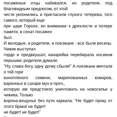
посаженые отцы набивался, но родители, под
благовидным предлогом, от этой
чести уклонились и пригласили глухого тетерева, того
самого, который еще
при царе Горохе, во внимание к дряхлости и потере
памяти, в сенат посажен
был.
И молодые, и родители, и поезжане - все были веселы.
Чижик выступал
гордо и предвкушал; канарейка перебирала носиком
перышки; родители думали:
"Ну, слава богу, одну дочку сбыли!" А поезжане мечтали
о той горе
конопляного семени, маринованных комаров,
варенных в сахаре мух и проч.,
которую им предстояло уничтожить на новоселье у
чижика. Только
ворона-вещунья без пути каркала: "Не будет проку от
этого брака! не будет!
не будет! не будет!"