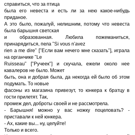
справиться, что за птица
была его невеста и есть ли за нею какое-нибудь
приданое.
А это было, пожалуй, нелишним, потому что невеста
была барышня светская
и образованная. Любила пожеманиться,
принарядиться, пела "Si vous n'avez
rien a me dire" ["Если вам нечего мне сказать"], играла
на органчике "Le
Ruisseau" ["Ручеек"] и скучала, ежели около нее
кавалеров не было. Может
быть, она и добрая была, да некогда ей было об этом
подумать. То новые
фасоны из магазина привезут, то юнкера к братцу в
гости прилетят. Так,
промеж дел, доброты своей и не рассмотрела.
- Барышня! можно у вас ножку поцеловать? -
приставали к ней юнкера.
- Ах, какие вы... ну, целуйте!
Только и всего.