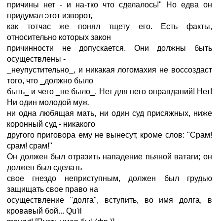
причины нет - и на-тко что сделалось!" Но едва он
придумал этот изворот,
как тотчас же понял тщету его. Есть факты,
относительно которых закон
причинности не допускается. Они должны быть
осуществлены -
_неупустительно_, и никакая логомахия не воссоздаст
того, что _должно было
быть_ и чего _не было_. Нет для него оправданий! Нет!
Ни один молодой муж,
ни одна любящая мать, ни один суд присяжных, ниже
коронный суд - никакого
другого приговора ему не вынесут, кроме слов: "Срам!
срам! срам!"
Он должен был отразить нападение пьяной ватаги; он
должен был сделать
свое гнездо неприступным, должен был грудью
защищать свое право на
осуществление "долга", вступить, во имя долга, в
кровавый бой... Qu'il