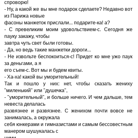
спроворю!
- Ну, а какой же вы мне подарок сделаете? Недавно вот
из Парижа новые
фасоны манжеток прислали... подарите-ка! а?
- С превеликим моим удовольствием-с. Сегодня же
пауку закажу, чтобы
завтра чуть свет были готовы.
- Да, но ведь такие манжетки дороги...
- Не извольте беспокоиться-с! Придет ко мне ужо паук
за деньгами, а я
его съем-с. Вот мы и будем квиты.
- Ха-ха! какой вы уморительный!
Так и пошло у них: нет, чтобы сказать жениху
"миленький" или "душечка",
- "уморительный", и больше ничего. И чем дальше, тем
невеста делалась
развязнее и развязнее. С женихом почти вовсе не
занималась, а окружала
себя юнкерами и гимназистами и самым бессовестным
манером шушукалась с
ними.