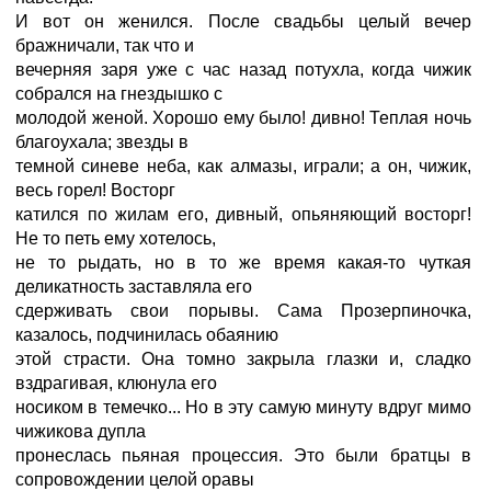
И вот он женился. После свадьбы целый вечер
бражничали, так что и
вечерняя заря уже с час назад потухла, когда чижик
собрался на гнездышко с
молодой женой. Хорошо ему было! дивно! Теплая ночь
благоухала; звезды в
темной синеве неба, как алмазы, играли; а он, чижик,
весь горел! Восторг
катился по жилам его, дивный, опьяняющий восторг!
Не то петь ему хотелось,
не то рыдать, но в то же время какая-то чуткая
деликатность заставляла его
сдерживать свои порывы. Сама Прозерпиночка,
казалось, подчинилась обаянию
этой страсти. Она томно закрыла глазки и, сладко
вздрагивая, клюнула его
носиком в темечко... Но в эту самую минуту вдруг мимо
чижикова дупла
пронеслась пьяная процессия. Это были братцы в
сопровождении целой оравы