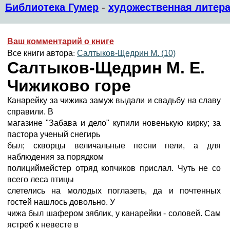
Библиотека Гумер
-
художественная литера
Ваш комментарий о книге
Все книги автора:
Салтыков-Щедрин М. (10)
Салтыков-Щедрин М. Е.
Чижиково горе
Канарейку за чижика замуж выдали и свадьбу на славу
справили. В
магазине "Забава и дело" купили новенькую кирку; за
пастора ученый снегирь
был; скворцы величальные песни пели, а для
наблюдения за порядком
полициймейстер отряд копчиков прислал. Чуть не со
всего леса птицы
слетелись на молодых поглазеть, да и почтенных
гостей нашлось довольно. У
чижа был шафером зяблик, у канарейки - соловей. Сам
ястреб к невесте в