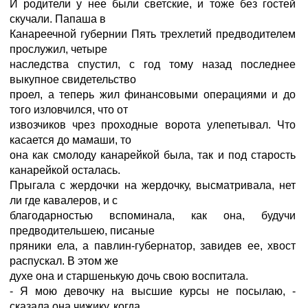
И родители у нее были светские, и тоже без гостей
скучали. Папаша в
Канареечной губернии Пять трехлетий предводителем
прослужил, четыре
наследства спустил, с год тому назад последнее
выкупное свидетельство
проел, а теперь жил финансовыми операциями и до
того изловчился, что от
извозчиков чрез проходные ворота улепетывал. Что
касается до мамаши, то
она как смолоду канарейкой была, так и под старость
канарейкой осталась.
Прыгала с жердочки на жердочку, высматривала, нет
ли где кавалеров, и с
благодарностью вспоминала, как она, будучи
предводительшею, писаные
пряники ела, а павлин-губернатор, завидев ее, хвост
распускал. В этом же
духе она и старшенькую дочь свою воспитала.
- Я мою девочку на высшие курсы не посылаю, -
сказала она чижику, когда