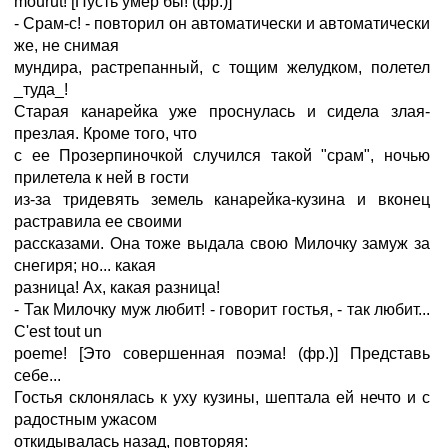
mourut! [Пусть умер бы! (фр.)]
- Срам-с! - повторил он автоматически и автоматически
же, не снимая
мундира, растрепанный, с тощим желудком, полетел
_туда_!
Старая канарейка уже проснулась и сидела злая-
презлая. Кроме того, что
с ее Прозерпиночкой случился такой "срам", ночью
прилетела к ней в гости
из-за тридевять земель канарейка-кузина и вконец
растравила ее своими
рассказами. Она тоже выдала свою Милочку замуж за
снегиря; но... какая
разница! Ах, какая разница!
- Так Милочку муж любит! - говорит гостья, - так любит...
C'est tout un
poeme! [Это совершенная поэма! (фр.)] Представь
себе...
Гостья склонялась к уху кузины, шептала ей нечто и с
радостным ужасом
откидывалась назад, повторяя: