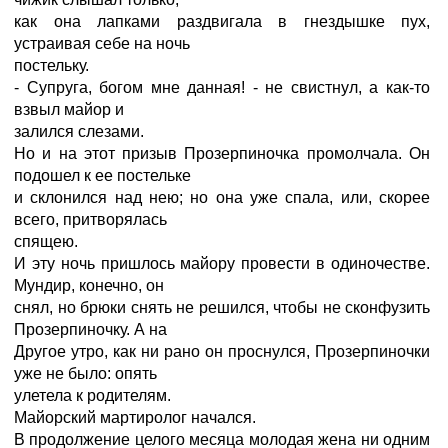
как она лапками раздвигала в гнездышке пух,
устраивая себе на ночь
постельку.
- Супруга, богом мне данная! - не свистнул, а как-то
взвыл майор и
залился слезами.
Но и на этот призыв Прозерпиночка промолчала. Он
подошел к ее постельке
и склонился над нею; но она уже спала, или, скорее
всего, притворялась
спящею.
И эту ночь пришлось майору провести в одиночестве.
Мундир, конечно, он
снял, но брюки снять не решился, чтобы не сконфузить
Прозерпиночку. А на
Другое утро, как ни рано он проснулся, Прозерпиночки
уже не было: опять
улетела к родителям.
Майорский мартиролог начался.
В продолжение целого месяца молодая жена ни одним