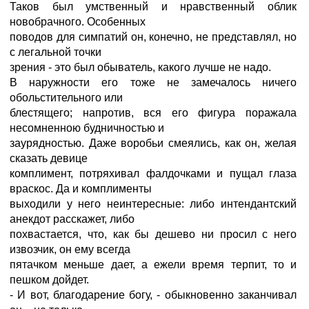
Таков был умственный и нравственный облик
новобрачного. Особенных
поводов для симпатий он, конечно, не представлял, но
с легальной точки
зрения - это был обыватель, какого лучше не надо.
В наружности его тоже не замечалось ничего
обольстительного или
блестящего; напротив, вся его фигура поражала
несомненною будничностью и
заурядностью. Даже воробьи смеялись, как он, желая
сказать девице
комплимент, потряхивал фалдочками и пущал глаза
враскос. Да и комплименты
выходили у него неинтересные: либо интендантский
анекдот расскажет, либо
похвастается, что, как бы дешево ни просил с него
извозчик, он ему всегда
пятачком меньше дает, а ежели время терпит, то и
пешком дойдет.
- И вот, благодарение богу, - обыкновенно заканчивал