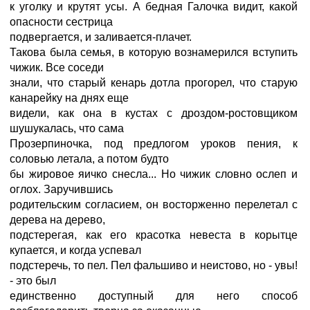
к уголку и крутят усы. А бедная Галочка видит, какой
опасности сестрица
подвергается, и заливается-плачет.
Такова была семья, в которую вознамерился вступить
чижик. Все соседи
знали, что старый кенарь дотла прогорел, что старую
канарейку на днях еще
видели, как она в кустах с дроздом-ростовщиком
шушукалась, что сама
Прозерпиночка, под предлогом уроков пения, к
соловью летала, а потом будто
бы жировое яичко снесла... Но чижик словно ослеп и
оглох. Заручившись
родительским согласием, он восторженно перелетал с
дерева на дерево,
подстерегая, как его красотка невеста в корытце
купается, и когда успевал
подстеречь, то пел. Пел фальшиво и неистово, но - увы!
- это был
единственно доступный для него способ