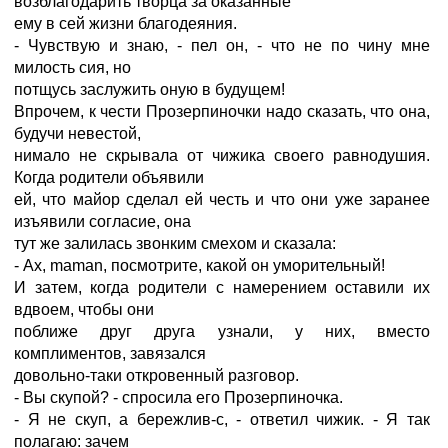
возблагодарить творца за оказанные
ему в сей жизни благодеяния.
- Чувствую и знаю, - пел он, - что не по чину мне
милость сия, но
потщусь заслужить оную в будущем!
Впрочем, к чести Прозерпиночки надо сказать, что она,
будучи невестой,
нимало не скрывала от чижика своего равнодушия.
Когда родители объявили
ей, что майор сделал ей честь и что они уже заранее
изъявили согласие, она
тут же залилась звонким смехом и сказала:
- Ах, maman, посмотрите, какой он уморительный!
И затем, когда родители с намерением оставили их
вдвоем, чтобы они
поближе друг друга узнали, у них, вместо
комплиментов, завязался
довольно-таки откровенный разговор.
- Вы скупой? - спросила его Прозерпиночка.
- Я не скуп, а бережлив-с, - ответил чижик. - Я так
полагаю: зачем