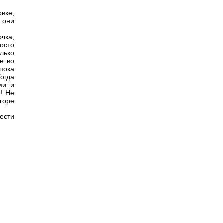
вке;
 они
чка,
осто
олько
е во
пока
огда
ми и
и! Не
 горе
рести
.