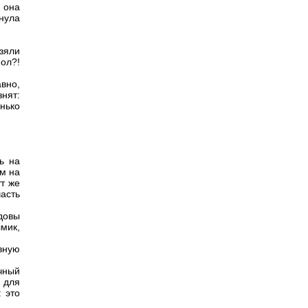
и она
хнула
зяли
ол?!
авно,
знят:
нько
ь на
м на
т же
асть
довы
мик,
вную
чный
 для
 это