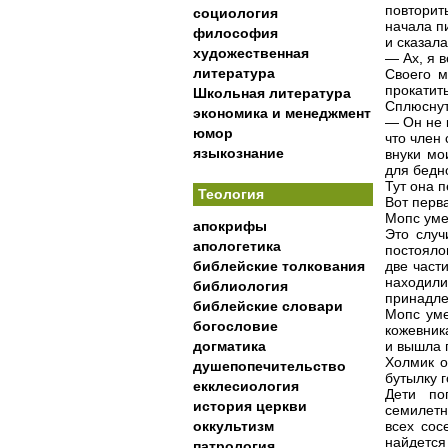
повторит
социология
начала п
философия
и сказала
художественная
— Ах, я 
литература
Своего м
прокатит
Школьная литература
Сплюснут
экономика и менеджмент
— Он не к
юмор
что член
языкознание
внуки мо
для бедн
Тут она 
Теология
Вот перва
Мопс уме
апокрифы
Это случ
апологетика
постояло
библейские толкования
две част
находил
библиология
принадле
библейские словари
Мопс уме
богословие
кожевник
догматика
и вышла п
Холмик о
душепопечительство
бутылку 
екклесиология
Дети по
история церкви
семилетн
оккультизм
всех сос
найдется 
патрология