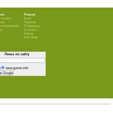
оги
Разное
 книги
Блог
ной
Туризм
логический
Рефераты
ры
Ссылки
Связь
Site Map
Поиск по сайту
b
www.gumer.info