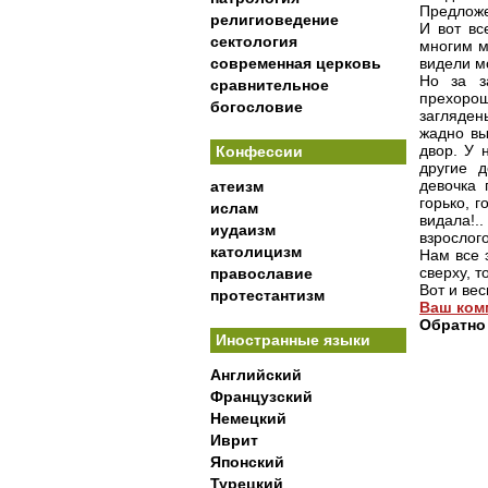
Предложе
религиоведение
И вот вс
сектология
многим м
современная церковь
видели мо
Но за з
сравнительное
прехорош
богословие
загляден
жадно вы
двор. У 
Конфессии
другие 
девочка 
атеизм
горько, 
ислам
видала!.
иудаизм
взрослого
католицизм
Нам все 
сверху, т
православие
Вот и вес
протестантизм
Ваш ком
Обратно
Иностранные языки
Английский
Французский
Немецкий
Иврит
Японский
Турецкий