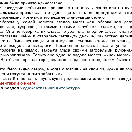
ние было принято единогласно.
е соседские ребятишки пришли на выставку и заплатили по пуго
альчикам пришлось в этот день щеголять с одной подтяжкой; зато
псенькину могилку, а это ведь чего-нибудь да стоило!
абором у самой калитки стояла маленькая оборванная дево
енькая, кудрявая, с такими ясными голубыми глазами, что пр
ье! Она не говорила ни слова, не уронила ни одной слезы, она т
тягивала шейку и старалась заглянуть дальше, как можно дальш
нее не было пуговицы, и потому она печально стояла на улице, 
дети входили и выходили. Наконец перебывали все и ушли. Т
присела на землю, закрыла глаза своими загорелыми ручонка
горько заплакала. Только она одна не видала мопсенькиной могилк
. Вот было горе так горе, великое, сердечное горе, каким бывает
.
это было видно сверху, а когда смотришь на свои ли, чужие ли го
о они кажутся. только забавными.
ь сказ. Кто не понял, пусть купит у вдовы акции кожевенного завода
ментарий о книге
 в раздел
художественная литература