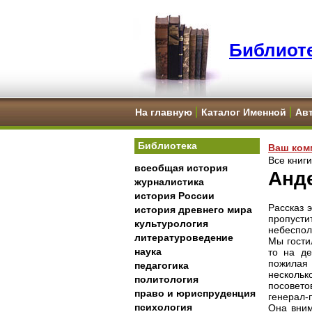
Библиоте
На главную
Каталог Именной
Ав
Библиотека
Ваш ком
Все книг
всеобщая история
Анде
журналистика
история России
Рассказ 
история древнего мира
пропусти
культурология
небеспол
литературоведение
Мы гости
наука
то на де
пожилая 
педагогика
нескольк
политология
посовето
право и юриспруденция
генерал-
психология
Она вним