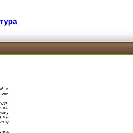
тура
уй, и
 они
куда-
хала
яину
и мы
ству
сила