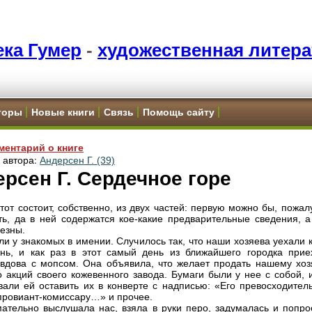
ка Гумер
-
художественная литера
торы
Новые книги
Связь
Помощь сайту
ментарий о книге
и автора:
Андерсен Г. (39)
рсен Г. Сердечное горе
этот состоит, собственно, из двух частей: первую можно бы, пожал
ть, да в ней содержатся кое-какие предварительные сведения, а
езны.
ли у знакомых в имении. Случилось так, что наши хозяева уехали 
нь, и как раз в этот самый день из ближайшего городка прие
вдова с мопсом. Она объявила, что желает продать нашему хоз
о акций своего кожевенного завода. Бумаги были у нее с собой, 
вали ей оставить их в конверте с надписью: «Его превосходитель
провиант-комиссару…» и прочее.
ательно выслушала нас, взяла в руки перо, задумалась и попро