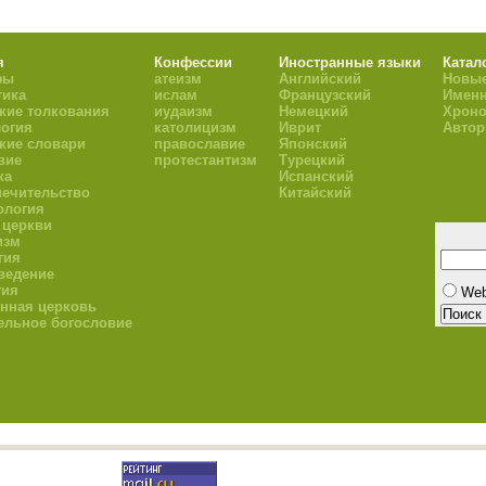
я
Конфессии
Иностранные языки
Катал
фы
атеизм
Английский
Новые
тика
ислам
Французский
Имен
кие толкования
иудаизм
Немецкий
Хроно
огия
католицизм
Иврит
Авто
кие словари
православие
Японский
вие
протестантизм
Турецкий
ка
Испанский
ечительство
Китайский
ология
 церкви
изм
гия
ведение
гия
We
нная церковь
ельное богословие