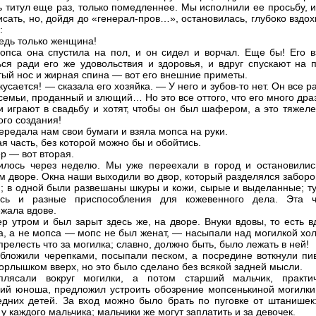
ь титул еще раз, только помедленнее. Мы исполнили ее просьбу, 
исать, но, дойдя до «генерал-пров…», остановилась, глубоко вздо
:
ведь только женщина!
опса она спустила на пол, и он сидел и ворчал. Еще бы! Его в
ься ради его же удовольствия и здоровья, и вдруг спускают на п
ый нос и жирная спина — вот его внешние приметы.
усается! — сказала его хозяйка. — У него и зубов-то нет. Он все р
 семьи, проданный и злющий… Но это все оттого, что его много дра
и играют в свадьбу и хотят, чтобы он был шафером, а это тяжеле
ого создания!
передала нам свои бумаги и взяла мопса на руки.
я часть, без которой можно бы и обойтись.
р — вот вторая.
илось через неделю. Мы уже переехали в город и остановилис
м дворе. Окна наши выходили во двор, который разделялся заборо
и; в одной были развешаны шкуры и кожи, сырые и выделанные; ту
ись и разные приспособления для кожевенного дела. Эта ч
жала вдове.
р утром и был зарыт здесь же, на дворе. Внуки вдовы, то есть в
а, а не мопса — мопс не был женат, — насыпали над могилкой хол
релесть что за могилка; славно, должно быть, было лежать в ней!
бложили черепками, посыпали песком, а посредине воткнули пи
горлышком вверх, но это было сделано без всякой задней мысли.
плясали вокруг могилки, а потом старший мальчик, практи
ий юноша, предложил устроить обозрение мопсенькиной могилки
едних детей. За вход можно было брать по пуговке от штанишек:
у каждого мальчика; мальчики же могут заплатить и за девочек.