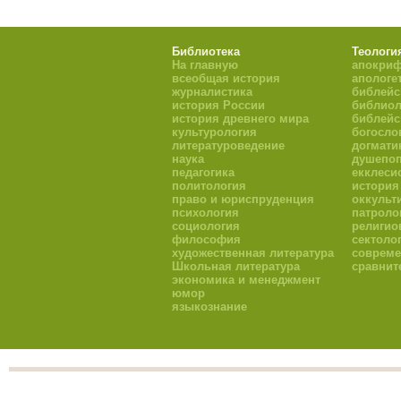
Библиотека
Теологи
На главную
апокри
всеобщая история
апологе
журналистика
библейс
история России
библиол
история древнего мира
библейс
культурология
богосло
литературоведение
догмати
наука
душепоп
педагогика
екклеси
политология
история
право и юриспруденция
оккульт
психология
патроло
социология
религио
философия
сектоло
художественная литература
совреме
Школьная литература
сравнит
экономика и менеджмент
юмор
языкознание