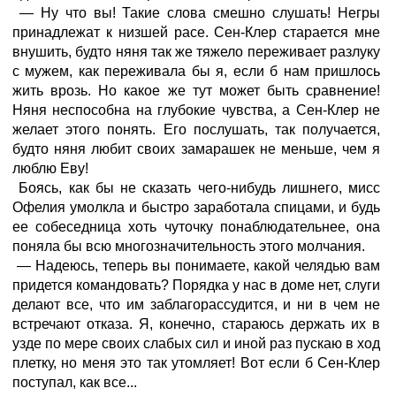
— Ну что вы! Такие слова смешно слушать! Негры
принадлежат к низшей расе. Сен-Клер старается мне
внушить, будто няня так же тяжело переживает разлуку
с мужем, как переживала бы я, если б нам пришлось
жить врозь. Но какое же тут может быть сравнение!
Няня неспособна на глубокие чувства, а Сен-Клер не
желает этого понять. Его послушать, так получается,
будто няня любит своих замарашек не меньше, чем я
люблю Еву!
Боясь, как бы не сказать чего-нибудь лишнего, мисс
Офелия умолкла и быстро заработала спицами, и будь
ее собеседница хоть чуточку понаблюдательнее, она
поняла бы всю многозначительность этого молчания.
— Надеюсь, теперь вы понимаете, какой челядью вам
придется командовать? Порядка у нас в доме нет, слуги
делают все, что им заблагорассудится, и ни в чем не
встречают отказа. Я, конечно, стараюсь держать их в
узде по мере своих слабых сил и иной раз пускаю в ход
плетку, но меня это так утомляет! Вот если б Сен-Клер
поступал, как все...