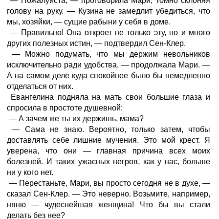
— Пожалуйста, — проговорила Мари, томно склоняя
голову на руку. — Кузина не замедлит убедиться, что
мы, хозяйки, — сущие рабыни у себя в доме.
— Правильно! Она откроет не только эту, но и много
других полезных истин, — подтвердил Сен-Клер.
— Можно подумать, что мы держим невольников
исключительно ради удобства, — продолжала Мари. —
А на самом деле куда спокойнее было бы немедленно
отделаться от них.
Евангелина подняла на мать свои большие глаза и
спросила в простоте душевной:
— А зачем же ты их держишь, мама?
— Сама не знаю. Вероятно, только затем, чтобы
доставлять себе лишние мучения. Это мой крест. Я
уверена, что они — главная причина всех моих
болезней. И таких ужасных негров, как у нас, больше
ни у кого нет.
— Перестаньте, Мари, вы просто сегодня не в духе, —
сказал Сен-Клер. — Это неверно. Возьмите, например,
няню — чудеснейшая женщина! Что бы вы стали
делать без нее?