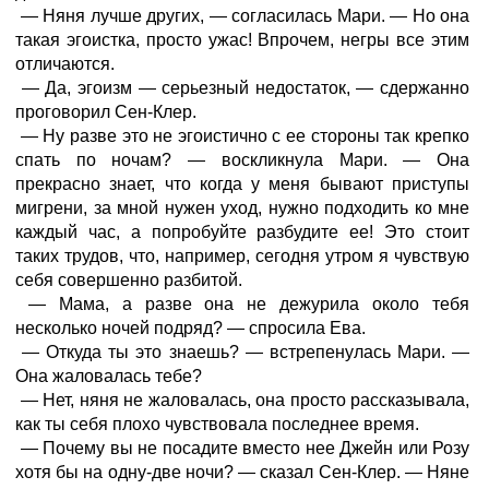
— Няня лучше других, — согласилась Мари. — Но она
такая эгоистка, просто ужас! Впрочем, негры все этим
отличаются.
— Да, эгоизм — серьезный недостаток, — сдержанно
проговорил Сен-Клер.
— Ну разве это не эгоистично с ее стороны так крепко
спать по ночам? — воскликнула Мари. — Она
прекрасно знает, что когда у меня бывают приступы
мигрени, за мной нужен уход, нужно подходить ко мне
каждый час, а попробуйте разбудите ее! Это стоит
таких трудов, что, например, сегодня утром я чувствую
себя совершенно разбитой.
— Мама, а разве она не дежурила около тебя
несколько ночей подряд? — спросила Ева.
— Откуда ты это знаешь? — встрепенулась Мари. —
Она жаловалась тебе?
— Нет, няня не жаловалась, она просто рассказывала,
как ты себя плохо чувствовала последнее время.
— Почему вы не посадите вместо нее Джейн или Розу
хотя бы на одну-две ночи? — сказал Сен-Клер. — Няне