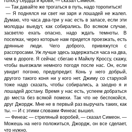
голосу сердца и крови, — сказал Симеон.
— Так давайте же трогаться в путь, надо торопиться!
— Я поднялся ни свет ни заря и лошадей не жалел.
Думаю, что часа два-три у нас есть в запасе, если эти
молодцы выедут, как собирались. Во всяком случае,
засветло ехать опасно, надо ждать темноты. В
поселках, через которые нам придется проезжать, есть
дрянные люди. Чего доброго, привяжутся с
расспросами. Уж лучше здесь задержаться часа на два,
чем в дороге. Я сейчас сбегаю к Майклу Кроссу, скажу,
чтобы выезжали немного погодя после нас. Он, если
увидит погоню, предупредит. Конь у него добрый,
другого такого коня ни у кого нет. Джиму со старухой
тоже надо сказать, чтобы собирались, а заодно я и
лошадей достану. Время у нас есть, успеем добраться
до места без всякой помехи. Так что не беспокойся,
друг Джордж. Мне не в первый раз выручать таких, как
ты. — И с этими словами Финеас вышел.
— Финеас — стреляный воробей, — сказал Симеон. —
Можешь на него положиться, Джордж, он все сделает,
что нужно.