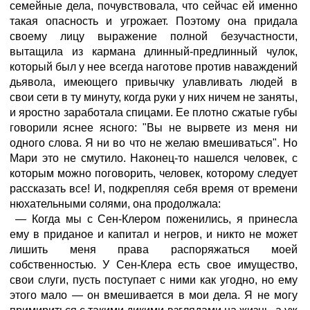
семейные дела, почувствовала, что сейчас ей именно
такая опасность и угрожает. Поэтому она придала
своему лицу выражение полной безучастности,
вытащила из кармана длинный-предлинный чулок,
который был у нее всегда наготове против наваждений
дьявола, имеющего привычку улавливать людей в
свои сети в ту минуту, когда руки у них ничем не заняты,
и яростно заработала спицами. Ее плотно сжатые губы
говорили яснее ясного: "Вы не вырвете из меня ни
одного слова. Я ни во что не желаю вмешиваться". Но
Мари это не смутило. Наконец-то нашелся человек, с
которым можно поговорить, человек, которому следует
рассказать все! И, подкрепляя себя время от времени
нюхательными солями, она продолжала:
— Когда мы с Сен-Клером поженились, я принесла
ему в приданое и капитал и негров, и никто не может
лишить меня права распоряжаться моей
собственностью. У Сен-Клера есть свое имущество,
свои слуги, пусть поступает с ними как угодно, но ему
этого мало — он вмешивается в мои дела. Я не могу