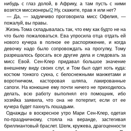
нибудь с глаз долой, в Африку, а там пусть с ними
возятся миссионеры!
2
Ну, скажите, прав я или нет?
— Да, — задумчиво проговорила мисс Офелия, —
пожалуй, вы правы.
Жизнь Тома складывалась так, что ему как будто не на
что было пожаловаться. Ева упросила отца отдать ей
нового кучера в полное ее распоряжение, и когда
девочку надо было сопровождать на прогулку, Тому
разрешалось бросать все другие дела и следовать за
мисс Евой. Сен-Клер придавал большое значение
внешнему виду своих слуг, и Том был одет хоть куда:
костюм тонкого сукна, с белоснежными манжетами и
воротничком, касторовая шляпа, лакированные
сапоги. На конюшне ему почти ничего не приходилось
делать, всю работу выполнял его помощник, ибо
хозяйка заявила, что она не потерпит, если от ее
кучера будет пахнуть лошадьми.
Однажды в воскресное утро Мари Сен-Клер, одетая
по-праздничному, стояла на веранде, застегивая
бриллиантовый браслет. Шелк, кружева, драгоценности