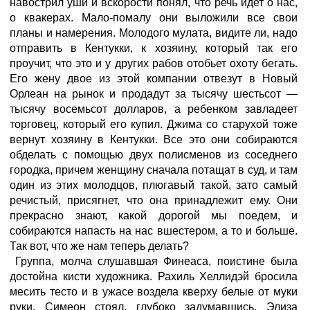
навострил уши и вскорости понял, что речь идет о нас,
о квакерах. Мало-помалу они выложили все свои
планы и намерения. Молодого мулата, видите ли, надо
отправить в Кентукки, к хозяину, который так его
проучит, что это и у других рабов отобьет охоту бегать.
Его жену двое из этой компании отвезут в Новый
Орлеан на рынок и продадут за тысячу шестьсот —
тысячу восемьсот долларов, а ребенком завладеет
торговец, который его купил. Джима со старухой тоже
вернут хозяину в Кентукки. Все это они собираются
обделать с помощью двух полисменов из соседнего
городка, причем женщину сначала потащат в суд, и там
один из этих молодцов, плюгавый такой, зато самый
речистый, присягнет, что она принадлежит ему. Они
прекрасно знают, какой дорогой мы поедем, и
собираются напасть на нас вшестером, а то и больше.
Так вот, что же нам теперь делать?
Группа, молча слушавшая Финеаса, поистине была
достойна кисти художника. Рахиль Хеллидэй бросила
месить тесто и в ужасе воздела кверху белые от муки
руки. Симеон стоял, глубоко задумавшись. Элиза