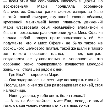
— всем этим она собиралась блеснуть в церкви. По
воскресеньям Мари проявляла особенное
благочестие. Сколько грации, сколько изящества было
в этой тонкой фигурке, окутанной, словно облаком,
кружевной мантильей! Какая плавность движений!
Мари чувствовала себя необычайно элегантной и
была в прекрасном расположении духа. Мисс Офелия
являла собой полную противоположность ей. Не
подумайте, что у мисс Офелии не было такого же
роскошного шелкового платья, такой же шали и такого
же тонкого носового платка, — нет, контраст
создавался ее угловатостью и чопорностью, что
особенно резко подчеркивало изящество молодой
женщины, стоявшей рядом с ней.
— Где Ева? — спросила Мари.
— Она задержалась на лестнице поговорить с няней.
Послушаем, о чем же Ева разговаривает с няней, стоя
на лестнице.
— Няня, душечка, у тебя опять болит голова?
— А вы не беспокойтесь, мисс Ева, господь с вами!
Ведь у меня теперь голова изо дня в день болит.