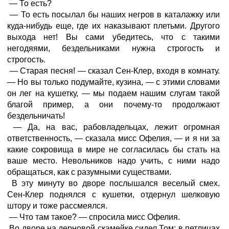
— То есть?
— То есть посылал бы наших негров в каталажку или
куда-нибудь еще, где их наказывают плетьми. Другого
выхода нет! Вы сами убедитесь, что с такими
негодяями, бездельниками нужна строгость и
строгость.
— Старая песня! — сказал Сен-Клер, входя в комнату.
— Но вы только подумайте, кузина, — с этими словами
он лег на кушетку, — мы подаем нашим слугам такой
благой пример, а они почему-то продолжают
бездельничать!
— Да, на вас, рабовладельцах, лежит огромная
ответственность, — сказала мисс Офелия, — и я ни за
какие сокровища в мире не согласилась бы стать на
ваше место. Невольников надо учить, с ними надо
обращаться, как с разумными существами.
В эту минуту во дворе послышался веселый смех.
Сен-Клер поднялся с кушетки, отдернул шелковую
штору и тоже рассмеялся.
— Что там такое? — спросила мисс Офелия.
Во дворе на дерновой скамейке сидел Том; в петлицах