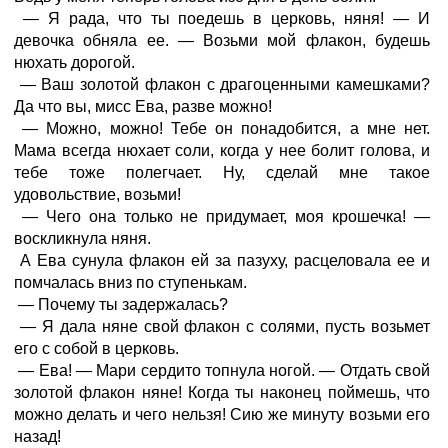
— Я рада, что ты поедешь в церковь, няня! — И
девочка обняла ее. — Возьми мой флакон, будешь
нюхать дорогой.
— Ваш золотой флакон с драгоценными камешками?
Да что вы, мисс Ева, разве можно!
— Можно, можно! Тебе он понадобится, а мне нет.
Мама всегда нюхает соли, когда у нее болит голова, и
тебе тоже полегчает. Ну, сделай мне такое
удовольствие, возьми!
— Чего она только не придумает, моя крошечка! —
воскликнула няня.
А Ева сунула флакон ей за пазуху, расцеловала ее и
помчалась вниз по ступенькам.
— Почему ты задержалась?
— Я дала няне свой флакон с солями, пусть возьмет
его с собой в церковь.
— Ева! — Мари сердито топнула ногой. — Отдать свой
золотой флакон няне! Когда ты наконец поймешь, что
можно делать и чего нельзя! Сию же минуту возьми его
назад!