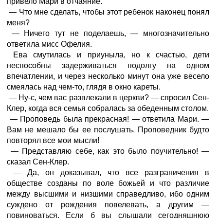
привело Мари в отчаяние.
— Что мне сделать, чтобы этот ребенок наконец понял
меня?
— Ничего тут не поделаешь, — многозначительно
ответила мисс Офелия.
Ева смутилась и приуныла, но к счастью, дети
неспособны задерживаться подолгу на одном
впечатлении, и через несколько минут она уже весело
смеялась над чем-то, глядя в окно кареты.
— Ну-с, чем вас развлекали в церкви? — спросил Сен-
Клер, когда вся семья собралась за обеденным столом.
— Проповедь была прекрасная! — ответила Мари. —
Вам не мешало бы ее послушать. Проповедник будто
повторял все мои мысли!
— Представляю себе, как это было поучительно! —
сказал Сен-Клер.
— Да, он доказывал, что все разграничения в
обществе созданы по воле божьей и что различие
между высшими и низшими справедливо, ибо одним
суждено от рождения повелевать, а другим —
повиноваться. Если б вы слышали сегодняшнюю