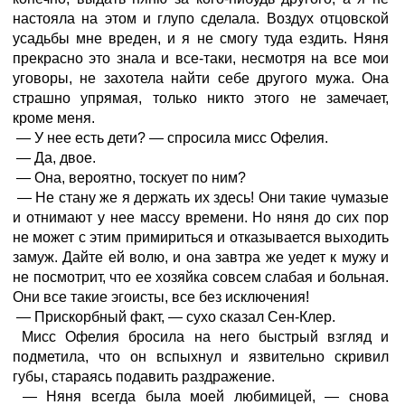
настояла на этом и глупо сделала. Воздух отцовской
усадьбы мне вреден, и я не смогу туда ездить. Няня
прекрасно это знала и все-таки, несмотря на все мои
уговоры, не захотела найти себе другого мужа. Она
страшно упрямая, только никто этого не замечает,
кроме меня.
— У нее есть дети? — спросила мисс Офелия.
— Да, двое.
— Она, вероятно, тоскует по ним?
— Не стану же я держать их здесь! Они такие чумазые
и отнимают у нее массу времени. Но няня до сих пор
не может с этим примириться и отказывается выходить
замуж. Дайте ей волю, и она завтра же уедет к мужу и
не посмотрит, что ее хозяйка совсем слабая и больная.
Они все такие эгоисты, все без исключения!
— Прискорбный факт, — сухо сказал Сен-Клер.
Мисс Офелия бросила на него быстрый взгляд и
подметила, что он вспыхнул и язвительно скривил
губы, стараясь подавить раздражение.
— Няня всегда была моей любимицей, — снова