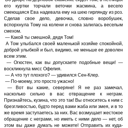
его куртки торчали веточки жасмина, а весело
смеющаяся Ева надевала ему на шею гирлянду из роз.
Сделав свое дело, девочка, словно воробушек,
вспорхнула Тому на колени и снова залилась веселым
смехом.
— Какой ты смешной, дядя Том!
А Том улыбался своей маленькой хозяйке спокойной,
доброй улыбкой и был, видимо, не меньше ее доволен
всем этим.
— Огюстен, как вы допускаете подобные вещи! —
воскликнула мисс Офелия.
— А что тут плохого? — удивился Сен-Клер.
— По-моему, это просто ужасно!
— Вот вы какие, северяне! Я не раз замечал,
насколько сильно в вас отвращение к неграм.
Признайтесь, кузина, что это так! Вы относитесь к ним с
брезгливостью, будто перед вами жаба или змея, и в то
же время заступаетесь за них. Вас возмущает жестокое
обращение с неграми, но иметь с ними дело — нет, об
этом вы даже думать не можете! Отправить их куда-