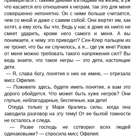
примириться с такими дикими взглядами на жизнь, а уж
что касается его отношения к неграм, так это для меня
совершенно непонятно. Он с ними больше считается,
чем со мной и даже с самим собой. Они вертят им, как
хотят, а ему хоть бы что. Ведь у нас в доме их никто не
смеет ударить, кроме него самого и меня. А вы
понимаете, к чему это приводит? Сен-Клер пальцем их
не тронет, что бы ни случилось, а я... где уж мне! Разве
от меня можно требовать такого напряжения сил? Вы
ведь знаете, что такое негры — это дети, настоящие
дети.
— Я, слава богу, понятия о них не имею, — отрезала
мисс Офелия.
— Поживете здесь, будете иметь понятие, и вам это
дорого обойдется. Что может быть хуже негров? Они
глупые, неблагодарные, беспечные, как дети!
Откуда только у Мари брались силы, когда она
заводила разговор на эту тему! От ее былой томности
не осталось и следа.
— Разве господь не сотворил всех людей
одинаковыми? — спросила мисс Офелия: