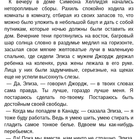
К вечеру в доме Симеона Хеллидэя начались
неторопливые сборы. Рахиль спокойно ходила из
комнаты в комнату, отбирая из своих запасов то, что
можно было уложить в небольшой баул и дать с собой
путникам, которые ночью должны были оставить их
дом. Вечерние тени протянулись на восток, багровый
шар солнца словно в раздумье медлил на горизонте,
засылая свои мягкие желтоватые лучи в маленькую
спальню, где сидели Элиза с мужем Джордж держал
ребенка на коленях, рука жены лежала в его руке.
Лица у них были задумчивые, серьезные, на щеках
еще не успели высохнуть слезы.
— Да, Элиза, — говорил Джордж, — в твоих словах
сама правда. Ты лучше, гораздо лучше меня. Я
постараюсь сделать по-твоему. Постараюсь быть
достойным своей свободы.
— Когда мы попадем в Канаду, — сказала Элиза, — я
тоже буду работать. Ведь я умею шить, умею стирать и
гладить самое тонкое белье. Вдвоем мы как-нибудь
перебьемся.
— Да! Пока мы вместе, нам ничто не страшно. Элиза,