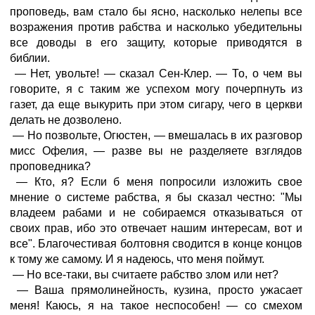
проповедь, вам стало бы ясно, насколько нелепы все
возражения против рабства и насколько убедительны
все доводы в его защиту, которые приводятся в
библии.
— Нет, увольте! — сказал Сен-Клер. — То, о чем вы
говорите, я с таким же успехом могу почерпнуть из
газет, да еще выкурить при этом сигару, чего в церкви
делать не дозволено.
— Но позвольте, Огюстен, — вмешалась в их разговор
мисс Офелия, — разве вы не разделяете взглядов
проповедника?
— Кто, я? Если б меня попросили изложить свое
мнение о системе рабства, я бы сказал честно: "Мы
владеем рабами и не собираемся отказываться от
своих прав, ибо это отвечает нашим интересам, вот и
все". Благочестивая болтовня сводится в конце концов
к тому же самому. И я надеюсь, что меня поймут.
— Но все-таки, вы считаете рабство злом или нет?
— Ваша прямолинейность, кузина, просто ужасает
меня! Каюсь, я на такое неспособен! — со смехом