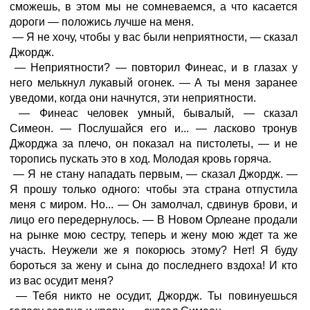
сможешь, в этом мы не сомневаемся, а что касается
дороги — положись лучше на меня.
— Я не хочу, чтобы у вас были неприятности, — сказал
Джордж.
— Неприятности? — повторил Финеас, и в глазах у
него мелькнул лукавый огонек. — А ты меня заранее
уведоми, когда они начнутся, эти неприятности.
— Финеас человек умный, бывалый, — сказал
Симеон. — Послушайся его и... — ласково тронув
Джорджа за плечо, он показал на пистолеты, — и не
торопись пускать это в ход. Молодая кровь горяча.
— Я не стану нападать первым, — сказал Джордж. —
Я прошу только одного: чтобы эта страна отпустила
меня с миром. Но... — Он замолчал, сдвинув брови, и
лицо его передернулось. — В Новом Орлеане продали
на рынке мою сестру, теперь и жену мою ждет та же
участь. Неужели же я покорюсь этому? Нет! Я буду
бороться за жену и сына до последнего вздоха! И кто
из вас осудит меня?
— Тебя никто не осудит, Джордж. Ты повинуешься