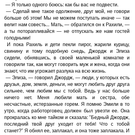
— Я только одного боюсь: как бы вас не подвести.
— Сделай мне такое одолжение, друг мой, не говори
больше об этом! Мы не можем поступать иначе — так
велит нам совесть... Мать, — обратился он к Рахили, —
а ты поторапливайся — не отпускать же нам гостей
голодными!
И пока Рахиль и дети пекли пирог, жарили курицу,
свинину и тому подобную снедь, Джордж и Элиза
сидели, обнявшись, в своей маленькой комнатке и
говорили так, как могут говорить муж и жена, когда они
знают, что им угрожает разлука на всю жизнь.
— Элиза, — говорил Джордж, — люди, у которых есть
друзья, дом, земля, деньги, не могут любить друг друга
сильнее, чем любим мы с тобой. Ведь у нас больше
ничего нет. Меня любили мать и сестра, обе
несчастные, истерзанные горем. Я помню Эмили в то
утро, когда работорговец должен был увезти ее. Она
прокралась ко мне тайком и сказала: "Бедный Джордж,
последний твой друг уходит от тебя! Что с тобой
станет?" Я обнял ее, заплакал, и она тоже заплакала. И