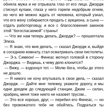
обняла мужа и не отрывала глаз от его лица. Джордж
стиснул кулаки, глаза у него горели недобрым огнем,
но чего же можно ждать от человека, который узнал,
что его жену собираются продать с аукциона, а сына —
отдать работорговцу, и все с благословения законов
этой "богоспасаемой" страны!
— Что же нам теперь делать, Джордж? — прошептала
Элиза.
— Я знаю, что мне делать, — сказал Джордж и, выйдя
в соседнюю комнату, стал осматривать свои пистолеты.
— Э-э, Симеон! — Финеас мотнул головой в сторону
Джорджа. — Видишь, к чему дело клонится?
— Вижу, — вздохнул тот. — Молю бога, чтобы до этого
не дошло.
— Я никого не хочу впутывать в свои дела, — сказал
Джордж. — Дайте мне тележку, укажите дорогу, и мы
одни доедем до следующей станции. Джим — силач,
храбрец, меня тоже никто не назовет трусом...
— Это все хорошо, друг, — перебил его Финеас, — но
без провожатого тебе не обойтись. Подраться ты