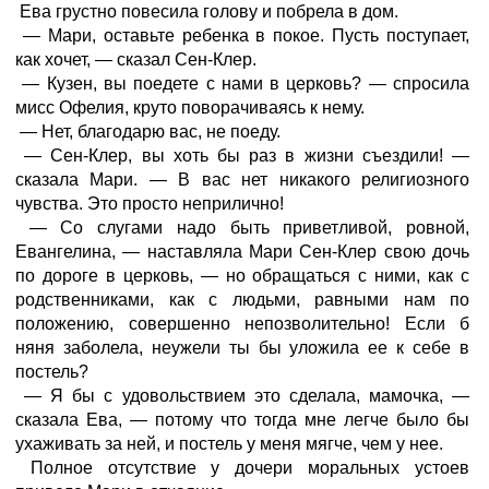
Ева грустно повесила голову и побрела в дом.
— Мари, оставьте ребенка в покое. Пусть поступает,
как хочет, — сказал Сен-Клер.
— Кузен, вы поедете с нами в церковь? — спросила
мисс Офелия, круто поворачиваясь к нему.
— Нет, благодарю вас, не поеду.
— Сен-Клер, вы хоть бы раз в жизни съездили! —
сказала Мари. — В вас нет никакого религиозного
чувства. Это просто неприлично!
— Со слугами надо быть приветливой, ровной,
Евангелина, — наставляла Мари Сен-Клер свою дочь
по дороге в церковь, — но обращаться с ними, как с
родственниками, как с людьми, равными нам по
положению, совершенно непозволительно! Если б
няня заболела, неужели ты бы уложила ее к себе в
постель?
— Я бы с удовольствием это сделала, мамочка, —
сказала Ева, — потому что тогда мне легче было бы
ухаживать за ней, и постель у меня мягче, чем у нее.
Полное отсутствие у дочери моральных устоев