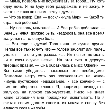
— Мама, позволь мне поухаживать за тобой... Ну, хоть
одну ночь. Я не буду тебя раздражать и не засну. Я
часто не сплю по ночам, лежу и думаю...
— Что за вздор, Ева! — воскликнула Мари. — Какой ты
странный ребенок!
— Ну позволь, мамочка! — И Ева робко добавила: —
Знаешь, няня, должно быть, нездорова, она все время
жалуется на головную боль.
— Вот еще выдумки! Твоя няня не лучше других!
Негры все такие: чуть что — голова заболит или палец
уколют, — и они уже разохались. Им нельзя потакать,
ни в коем случае нельзя! На этот счет я держусь
твердых правил. — Она обратилась к мисс Офелии: —
Вы сами убедитесь, насколько это необходимо.
Позвольте негру хоть раз пожаловаться на какое-
нибудь пустяковое недомогание, и все кончено — с
ним не оберетесь хлопот. Я, например, никогда не
жалуюсь на плохое самочувствие. Никто не знает,
какие страдания мне приходится испытывать. Но я
считаю своим долгом сносить их молча и сношу без
единого слова жалобы.