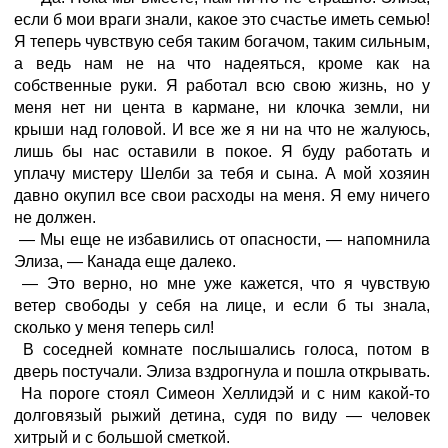
если б мои враги знали, какое это счастье иметь семью!
Я теперь чувствую себя таким богачом, таким сильным,
а ведь нам не на что надеяться, кроме как на
собственные руки. Я работал всю свою жизнь, но у
меня нет ни цента в кармане, ни клочка земли, ни
крыши над головой. И все же я ни на что не жалуюсь,
лишь бы нас оставили в покое. Я буду работать и
уплачу мистеру Шелби за тебя и сына. А мой хозяин
давно окупил все свои расходы на меня. Я ему ничего
не должен.
— Мы еще не избавились от опасности, — напомнила
Элиза, — Канада еще далеко.
— Это верно, но мне уже кажется, что я чувствую
ветер свободы у себя на лице, и если б ты знала,
сколько у меня теперь сил!
В соседней комнате послышались голоса, потом в
дверь постучали. Элиза вздрогнула и пошла открывать.
На пороге стоял Симеон Хеллидэй и с ним какой-то
долговязый рыжий детина, судя по виду — человек
хитрый и с большой сметкой.