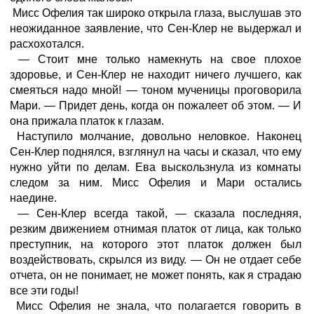
Мисс Офелия так широко открыла глаза, выслушав это
неожиданное заявление, что Сен-Клер не выдержал и
расхохотался.
— Стоит мне только намекнуть на свое плохое
здоровье, и Сен-Клер не находит ничего лучшего, как
смеяться надо мной! — тоном мученицы проговорила
Мари. — Придет день, когда он пожалеет об этом. — И
она прижала платок к глазам.
Наступило молчание, довольно неловкое. Наконец
Сен-Клер поднялся, взглянул на часы и сказал, что ему
нужно уйти по делам. Ева выскользнула из комнаты
следом за ним. Мисс Офелия и Мари остались
наедине.
— Сен-Клер всегда такой, — сказала последняя,
резким движением отнимая платок от лица, как только
преступник, на которого этот платок должен был
воздействовать, скрылся из виду. — Он не отдает себе
отчета, он не понимает, не может понять, как я страдаю
все эти годы!
Мисс Офелия не знала, что полагается говорить в