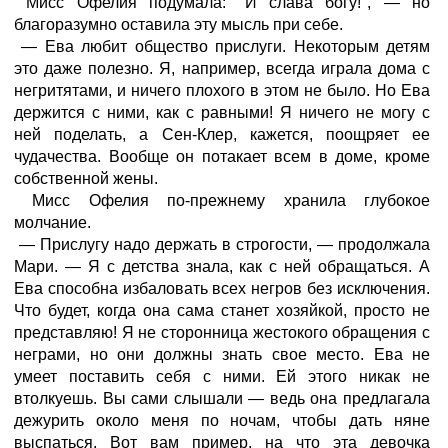
Мисс Офелия подумала: "И слава богу!", — но
благоразумно оставила эту мысль при себе.
— Ева любит общество прислуги. Некоторым детям
это даже полезно. Я, например, всегда играла дома с
негритятами, и ничего плохого в этом не было. Но Ева
держится с ними, как с равными! Я ничего не могу с
ней поделать, а Сен-Клер, кажется, поощряет ее
чудачества. Вообще он потакает всем в доме, кроме
собственной жены.
Мисс Офелия по-прежнему хранила глубокое
молчание.
— Прислугу надо держать в строгости, — продолжала
Мари. — Я с детства знала, как с ней обращаться. А
Ева способна избаловать всех негров без исключения.
Что будет, когда она сама станет хозяйкой, просто не
представляю! Я не сторонница жестокого обращения с
неграми, но они должны знать свое место. Ева не
умеет поставить себя с ними. Ей этого никак не
втолкуешь. Вы сами слышали — ведь она предлагала
дежурить около меня по ночам, чтобы дать няне
выспаться. Вот вам пример, на что эта девочка