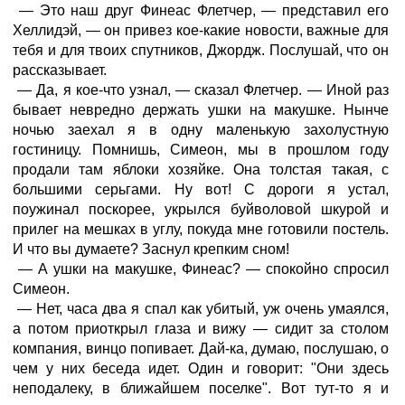
— Это наш друг Финеас Флетчер, — представил его
Хеллидэй, — он привез кое-какие новости, важные для
тебя и для твоих спутников, Джордж. Послушай, что он
рассказывает.
— Да, я кое-что узнал, — сказал Флетчер. — Иной раз
бывает невредно держать ушки на макушке. Нынче
ночью заехал я в одну маленькую захолустную
гостиницу. Помнишь, Симеон, мы в прошлом году
продали там яблоки хозяйке. Она толстая такая, с
большими серьгами. Ну вот! С дороги я устал,
поужинал поскорее, укрылся буйволовой шкурой и
прилег на мешках в углу, покуда мне готовили постель.
И что вы думаете? Заснул крепким сном!
— А ушки на макушке, Финеас? — спокойно спросил
Симеон.
— Нет, часа два я спал как убитый, уж очень умаялся,
а потом приоткрыл глаза и вижу — сидит за столом
компания, винцо попивает. Дай-ка, думаю, послушаю, о
чем у них беседа идет. Один и говорит: "Они здесь
неподалеку, в ближайшем поселке". Вот тут-то я и