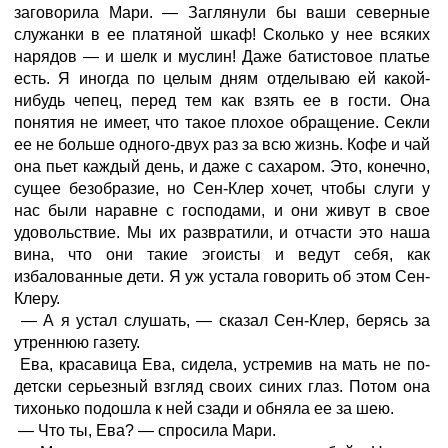
заговорила Мари. — Заглянули бы ваши северные
служанки в ее платяной шкаф! Сколько у нее всяких
нарядов — и шелк и муслин! Даже батистовое платье
есть. Я иногда по целым дням отделываю ей какой-
нибудь чепец, перед тем как взять ее в гости. Она
понятия не имеет, что такое плохое обращение. Секли
ее не больше одного-двух раз за всю жизнь. Кофе и чай
она пьет каждый день, и даже с сахаром. Это, конечно,
сущее безобразие, но Сен-Клер хочет, чтобы слуги у
нас были наравне с господами, и они живут в свое
удовольствие. Мы их развратили, и отчасти это наша
вина, что они такие эгоисты и ведут себя, как
избалованные дети. Я уж устала говорить об этом Сен-
Клеру.
— А я устал слушать, — сказал Сен-Клер, берясь за
утреннюю газету.
Ева, красавица Ева, сидела, устремив на мать не по-
детски серьезный взгляд своих синих глаз. Потом она
тихонько подошла к ней сзади и обняла ее за шею.
— Что ты, Ева? — спросила Мари.