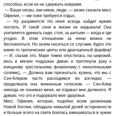
способна, если ее не сдержать вовремя.
— Ваши негры, как-никак, люди, — резко сказала мисс
Офелия, — им тоже требуется отдых.
— Ну разумеется! Но няня всегда найдет время
поспать. Я такой сони в жизни не видывала! Она
ухитряется дремать сидя, стоя, за шитьем — когда и где
угодно. В этом отношении за няню можно не
беспокоиться. Но зачем носиться со слугами, будто это
какие-то тропические цветы или драгоценный фарфор!
— И, сказав это, Мари томно опустилась на широкий,
весь в мягких подушках диван и протянула руку к
изящному хрустальному флакончику с нюхательными
солями
1
. — Должна вам признаться, кузина, что мы с
Сен-Клером часто расходимся во взглядах, —
продолжала она жеманным голоском. — Сен-Клер
никогда не понимал меня, не отдавал мне должного. Я
думаю, что это и подорвало мое здоровье.
Мисс Офелия, которая, подобно всем уроженкам
Новой Англии, обладала немалой долей осторожности
и больше всего на свете боялась вмешиваться в чужие