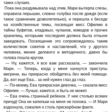
таких случаях.
Пока она раздумывала над этим, Мари вытерла слезы,
оправила перышки, словно голубка после дождя (если
такое сравнение дозволительно), и перешла к беседе
на хозяйственные темы, посвящая мисс Офелию в
тайны буфетов, кладовых, чуланов, комодов и прочих
хранилищ, которыми последняя должна была отныне
заведовать. Посвящение это сопровождалось таким
количеством советов и наставлений, что у другого
человека, менее делового и методичного, давно бы
голова пошла кругом.
— Ну, кажется, я все вам рассказала, — закончила
Мари. — Теперь, когда у меня начнутся приступы
мигрени, вы прекрасно обойдетесь без моей помощи.
Да, вот еще Ева... за ней нужен глаз да глаз.
— По-моему, Ева прекрасная девочка, — сказала мисс
Офелия. — Лучше, кажется, и быть не может.
— Ева очень странный ребенок. У нее столько всяких
причуд! Она ни капельки на меня не похожа. — И Мари
вздохнула, сожалея о столь прискорбном факте.