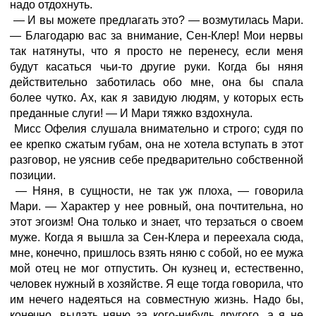
надо отдохнуть.
— И вы можете предлагать это? — возмутилась Мари.
— Благодарю вас за внимание, Сен-Клер! Мои нервы
так натянуты, что я просто не перенесу, если меня
будут касаться чьи-то другие руки. Когда бы няня
действительно заботилась обо мне, она бы спала
более чутко. Ах, как я завидую людям, у которых есть
преданные слуги! — И Мари тяжко вздохнула.
Мисс Офелия слушала внимательно и строго; судя по
ее крепко сжатым губам, она не хотела вступать в этот
разговор, не уяснив себе предварительно собственной
позиции.
— Няня, в сущности, не так уж плоха, — говорила
Мари. — Характер у нее ровный, она почтительна, но
этот эгоизм! Она только и знает, что терзаться о своем
муже. Когда я вышла за Сен-Клера и переехала сюда,
мне, конечно, пришлось взять няню с собой, но ее мужа
мой отец не мог отпустить. Он кузнец и, естественно,
человек нужный в хозяйстве. Я еще тогда говорила, что
им нечего надеяться на совместную жизнь. Надо бы,
конечно, выдать няню за кого-нибудь другого, а я не