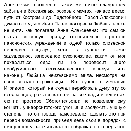
Алексеевки, прошли в таком же точно сладостном
забытьи и бессвязных, розовых мечтах, как все время
пути от Костромы до Подстойного. Павел Алексеевич
думал о том, что Иван Павлович прав и Любаша вовсе
не дитя, как полагала Анна Алексеевна; что сам он
сказал истинную правду относительно строгости
пансионских учреждений и одной только словесной
передачи поцелуя, хотя, в сущности, такое
задушевное, заповедное рукопожатие, каким он мог
похвалиться, едва ли не перевесит иного
необдуманного, легкомысленного поцелуя; что,
наконец, Любаша неизъяснимо мила, несмотря на
свой возраст отроковицы… Вот сущность мечтаний
Игривого, который не скучал перебирать думу эту со
всех концов, разыгрывать ее на все лады и тешиться
ею па просторе. Обстоятельства не позволили ему
кончить университетского ученья и заслужить ученую
степень
; но он твердо намеревался сделать это при
первой возможности, приведя дела свои в порядок, с
нетерпением рассчитывал и соображал он теперь что-