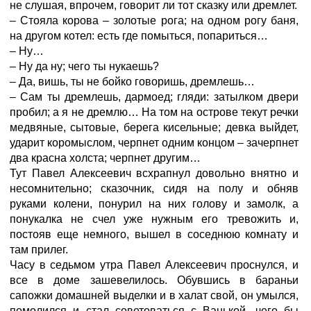
не слушая, впрочем, говорит ли тот сказку или дремлет.
– Стояла корова – золотые рога; на одном рогу баня,
на другом котел: есть где помыться, попариться…
– Ну…
– Ну да ну; чего ты нукаешь?
– Да, вишь, ты не бойко говоришь, дремлешь…
– Сам ты дремлешь, дармоед; гляди: затылком двери
пробил; а я не дремлю… На том на острове текут речки
медвяные, сытовые, берега кисельные; девка выйдет,
ударит коромыслом, черпнет одним концом – зачерпнет
два красна холста; черпнет другим…
Тут Павел Алексеевич всхрапнул довольно внятно и
несомнительно; сказочник, сидя на полу и обняв
руками колени, понурил на них голову и замолк, а
понукалка не счел уже нужным его тревожить и,
постояв еще немного, вышел в соседнюю комнату и
там прилег.
Часу в седьмом утра Павел Алексеевич проснулся, и
все в доме зашевелилось. Обувшись в бараньи
сапожки домашней выделки и в халат свой, он умылся,
помолился и стал советоваться с Ванькой, чего бы