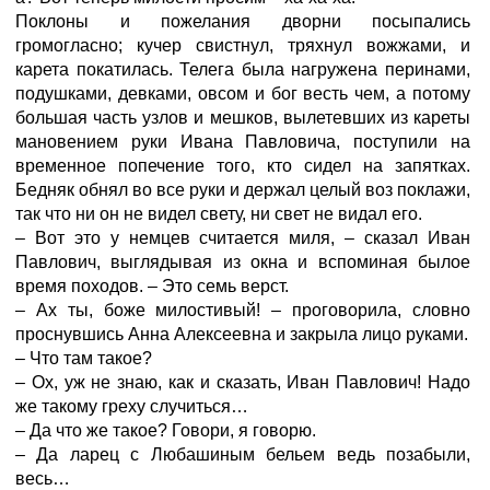
Поклоны и пожелания дворни посыпались
громогласно; кучер свистнул, тряхнул вожжами, и
карета покатилась. Телега была нагружена перинами,
подушками, девками, овсом и бог весть чем, а потому
большая часть узлов и мешков, вылетевших из кареты
мановением руки Ивана Павловича, поступили на
временное попечение того, кто сидел на запятках.
Бедняк обнял во все руки и держал целый воз поклажи,
так что ни он не видел свету, ни свет не видал его.
– Вот это у немцев считается миля, – сказал Иван
Павлович, выглядывая из окна и вспоминая былое
время походов. – Это семь верст.
– Ах ты, боже милостивый! – проговорила, словно
проснувшись Анна Алексеевна и закрыла лицо руками.
– Что там такое?
– Ох, уж не знаю, как и сказать, Иван Павлович! Надо
же такому греху случиться…
– Да что же такое? Говори, я говорю.
– Да ларец с Любашиным бельем ведь позабыли,
весь…