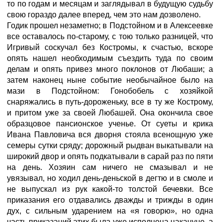
то по годам и месяцам и заглядывал в будущую судьбу
свою гораздо далее вперед, чем это нам дозволено.
Годик прошел незаметно; в Подстойном и в Алексеевке
все оставалось по-старому, с тою только разницей, что
Игривый соскучал без Костромы, к счастью, вскоре
опять нашел необходимым съездить туда по своим
делам и опять привез много поклонов от Любаши; а
затем наконец ныне событие необычайное было на
мази в Подстойном: Гонобобель с хозяйкой
снаряжались в путь-дороженьку, все в ту же Кострому,
и притом уже за своей Любашей. Она окончила свое
образцовое пансионское ученье. От суеты и крика
Ивана Павловича вся дворня стояла всенощную уже
семеры сутки сряду; дорожный рыдван выкатывали на
широкий двор и опять подкатывали в сарай раз по пяти
на день. Хозяин сам ничего не смазывал и не
увязывал, но ходил день-деньской в дегтю и в смоле и
не выпускал из рук какой-то толстой бечевки. Все
приказания его отдавались дважды и трижды в один
дух, с сильным ударением на «я говорю», но одна
часть приказаний этих была уже исполнена накануне, а