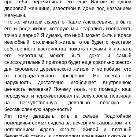
про себя, перечитывал его еще Ваньке и одной
дворовой женщине, известной в доме под названием
мамушки.
Что же читатели скажут о Павле Алексеевиче, о быте
его и роде жизни, которую мы старались изобразить
точно и верно? Я думаю, что иной, может быть и вовсе
незлобный, столичный житель готов будет с чувством
собственного достоинства пожать плечами и назвать
его животным; может быть, даже и самый
снисходительный приговор будет еще довольно жесток
для скромного деревенского жителя и не избавит его
от сострадательного презрения. Но всегда ли
наружность достаточно изобличает внутреннюю
ценность человека? Почему знать, что помещик наш
передумал и перечувствовал на веку своем, невзирая
на бесчувственную, довольно плоскую и
бессмысленную наружность?
Лет тому двадцать пять в сельце Подстойном
помещичья семья сидела за вечерним самоваром и с
нетерпением ждала кого-то. Живой и плотный
белокурый старик, в долгополом домашнем сюртуке, с