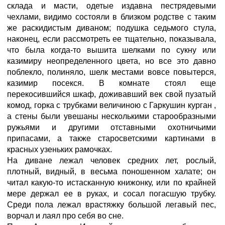
склада и масти, одетые издавна пестрядевыми
чехлами, видимо состояли в близком родстве с таким
же раскидистым диваном; подушка седьмого стула,
наконец, если рассмотреть ее тщательно, показывала,
что была когда-то вышита шелками по сукну или
казимиру неопределенного цвета, но все это давно
поблекло, полиняло, шелк местами вовсе повытерся,
казимир посекся. В комнате стоял еще
перекосившийся шкаф, доживавший век свой пузатый
комод, горка с трубками величиною с Гаркушин курган
,
а стены были увешаны несколькими старообразными
ружьями и другими отставными охотничьими
припасами, а также старосветскими картинами в
красных узеньких рамочках.
На диване лежал человек средних лет, рослый,
плотный, видный, в весьма поношенном халате; он
читал какую-то истасканную книжонку, или по крайней
мере держал ее в руках, и сосал погасшую трубку.
Среди пола лежал врастяжку большой легавый пес,
ворчал и лаял про себя во сне.