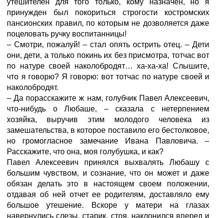
утешителен для того только, кому назначен, но я
принужден был покориться строгости костромских
пансионских правил, по которым не дозволяется даже
поцеловать ручку воспитанницы!
– Смотри, пожалуй! – стал опять острить отец. – Дети
они, дети, а только покинь их без присмотра, тотчас вот
по натуре своей наколобродят… ха-ха-ха! Слышите,
что я говорю? Я говорю: вот тотчас по натуре своей и
наколобродят.
– Да порасскажите ж нам, голубчик Павел Алексеевич,
что-нибудь о Любаше, – сказала с нетерпением
хозяйка, выручив этим молодого человека из
замешательства, в которое поставило его бестолковое,
но громогласное замечание Ивана Павловича. –
Расскажите, что она, моя голубушка, и как?
Павел Алексеевич принялся выхвалять Любашу с
большим чувством, и сознание, что он может и даже
обязан делать это в настоящем своем положении,
отдавая об ней отчет ее родителям, доставляло ему
большое утешение. Вскоре у матери на глазах
навернулись слезы, старик, стоя, наклонился вперед и