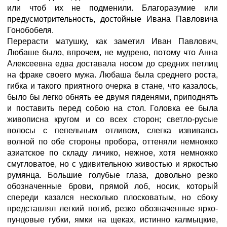
или чтоб их не подменили. Благоразумие или
предусмотрительность, достойные Ивана Павловича
Гонобобеля.
Перерасти матушку, как заметил Иван Павлович,
Любаше было, впрочем, не мудрено, потому что Анна
Алексеевна едва доставала носом до средних петлиц
на фраке своего мужа. Любаша была среднего роста,
гибка и такого приятного очерка в стане, что казалось,
было бы легко обнять ее двумя пяденями, приподнять
и поставить перед собою на стол. Головка ее была
живописна кругом и со всех сторон; светло-русые
волосы с пепельным отливом, слегка извиваясь
волной по обе стороны пробора, оттеняли немножко
азиатское по складу личико, нежное, хотя немножко
смугловатое, но с удивительною живостью и яркостью
румянца. Большие голубые глаза, довольно резко
обозначенные брови, прямой лоб, носик, который
спереди казался несколько плосковатым, но сбоку
представлял легкий погиб, резко обозначенные ярко-
пунцовые губки, ямки на щеках, истинно калмыцкие,