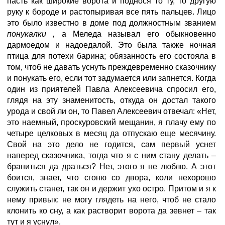
пасть как широкие ворота и поднося то ту, то другую
руку к бороде и растопыривая все пять пальцев. Лицо
это было известно в доме под должностным званием
понукалки
,
а Меледа называл его обыкновенно
дармоедом и надоедалой. Это была также ночная
птица для потехи барина; обязанность его состояла в
том, чтоб не давать уснуть преждевременно сказочнику
и понукать его, если тот задумается или запнется. Когда
один из приятелей Павла Алексеевича спросил его,
глядя на эту знаменитость, откуда он достал такого
урода и свой ли он, то Павел Алексеевич отвечал: «Нет,
это наемный, проскуровский мещанин, я плачу ему по
четыре целковых в месяц да отпускаю еще месячину.
Свой на это дело не годится, сам первый уснет
наперед сказочника, тогда что я с ним стану делать –
браниться да драться? Нет, этого я не люблю. А этот
боится, знает, что сгоню со двора, коли нехорошо
служить станет, так он и держит ухо остро. Притом и я к
нему привык: не могу глядеть на него, чтоб не стало
клонить ко сну, а как растворит ворота да зевнет – так
тут и я уснул».