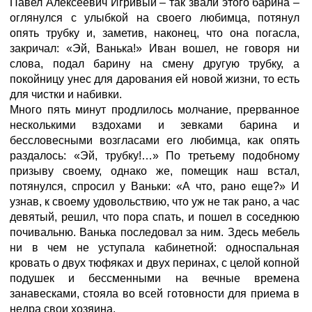
Павел Алексеевич Игривый – так звали этого барина –
оглянулся с улыбкой на своего любимца, потянул
опять трубку и, заметив, наконец, что она погасла,
закричал: «Эй, Ванька!» Иван вошел, не говоря ни
слова, подал барину на смену другую трубку, а
покойницу унес для дарования ей новой жизни, то есть
для чистки и набивки.
Много пять минут продлилось молчание, прерванное
несколькими вздохами и зевками барина и
бессловесными возгласами его любимца, как опять
раздалось: «Эй, трубку!…» По третьему подобному
призыву своему, однако же, помещик наш встал,
потянулся, спросил у Ваньки: «А что, рано еще?» И
узнав, к своему удовольствию, что уж не так рано, а час
девятый, решил, что пора спать, и пошел в соседнюю
почивальню. Ванька последовал за ним. Здесь мебель
ни в чем не уступала кабинетной: односпальная
кровать о двух тюфяках и двух перинах, с целой копной
подушек и бессменными на вечные времена
занавесками, стояла во всей готовности для приема в
недра свои хозяина.