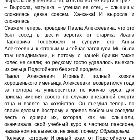
выросла ли у нея коса-то, хоть бы вот четверти в три?
– Выросла, матушка, – утешал ее отец, – слышишь:
сложилась девка совсем. Ха-ха-ха! И выросла и
сложилась!
Скажем теперь, проводив Павла Алексеевича, что это
был сосед в шести верстах от старика Ивана
Павловича Гонобобеля и супруги его Анны
Алексеевны, к которым мы сейчас заглянули. Мы были
там невидимками, и потому с нашей брички также
колес не сняли; но редкому гостю удавалось выехать
из сельца Подстойного без этой проделки.
Павел Алексеевич Игривый, полный хозяин
хорошенького именьица Алексеевки, возвратился года
за полтора из университета, не кончив курса, для
приема имения своего по случаю внезапной смерти
отца и взялся за хозяйство. Он съездил теперь по
своим делам в Кострому и привез любезным соседям
весть о дочери их, которая, как мы слышали,
оканчивала свой учебный курс в частном пансионе,
названном на вывеске, не знаю, почему,
Образцовым.
Полчаса, которые Игривый ехал от Подстойного до