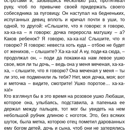
остротами и, забывшись несколько раз, протягивал
руку, чтоб по привычке своей придержать своего
собеседника за пуговицу. Он наступал на бедненьких,
испуганных девиц вплоть и кричал почти в уши, то
одной, то другой: «Слышите, что я говорю: я говорю,
ха-ха-ха – я говорю: дочка переросла матушку – а?
Каков ребенок? Я говорю, ха-ха-ха! Слышите, что я
говорю? Я говорю: невеста хоть куда – отбою не будет
от женихов, – слышите? Ха-ха-ха! А ну, поди-ка сюда, –
продолжал он, – поди да покажи-ка нам левое ушко
свое, моя ли ты дочь, – ведь она у меня меченая, ха-ха-
ха, – слышите, что я говорю? Она меченая у меня – ты
ли это, не подменили ль тебя? Нет, моя дочка, моя; вот
и меточка – видите, смотрите! Ушко поротое… ха-ха-
ха!»
Кто взглянул бы в это время на розовое ушко Любаши,
которое она, улыбаясь, подставила, а папенька ее
держал между пальцев, тот мог бы увидеть на нем
небольшой рубчик длиною с ноготок. Это, без всяких
шуток, была метка, которою отец пометил дарованных
ему богом детей, дочь и сына, чтоб они не затерялись