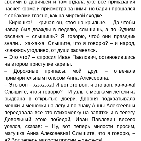
своими в девичьей и там отдала уже все приказания
насчет корма и присмотра за ними; но барин прощался
с собаками гласно, как на мирской сходке.
– Кирюшка! – кричал он, стоя на крыльце. – Да чтобы
навар был дважды в педелю, слышишь, а по будням
овсянка – слышишь? Я говорю, чтоб они праздник
знали… ха-ха-ха! Слышите, что я говорю? – и народ,
кланяясь угодливо, от души засмеялся.
– Это что? – спросил Иван Павлович, остановившись
на втором приступке кареты.
– Дорожные припасы, мой друг, – отвечала
примирительным голосом Анна Алексеевна.
– Это вон – ха-ха-ха! И вот это вон, и это вон, ха-ха-ха!
Слышите, что я говорю? – И узлы с мешками летели из
рыдвана в открытые двери. Дворня подхватывала
мешки и мешочки на лету и по знаку Анны Алексеевны
передавала все это втихомолку на запятки и в телегу.
Довольный этою победой, Иван Павлович весело
уселся, сказав: – Ну, вот теперь милости просим,
матушка Анна Алексеевна! Слышите, что я говорю, –
а? Вот теперь милости просим – ха-ха-ха!