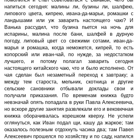
напиться сегодня: малины ли, бузины ли, шалфею,
липового цвета, кипрею, ивана-да-марьи, ромашки с
ландышами или уж заварить настоящего чаю? И
Ванька рассудил, что бузина пьется на ночь для
испарины, малина после бани, шалфей в дурную
погоду, липовый цвет со свежими сотами, иван-да-
марья и ромашка, когда неможется, кипрей, то есть
копорский или иван-чай, по нужде, за недостатком
лучшего, и потому полагал заварить сегодня
настоящего китайского чаю, что и было исполнено. От
чая сделан был незаметный переход к завтраку; а
между тем староста, мельник, скотница и другие
сельские сановники отбывали доклады свои и
получали приказания. По временам книжка будто
невзначай опять попадала в руки Павла Алексеевича,
но вскоре другие занятия развлекали его и вековечная
книжка оборачивалась корешком кверху. Не успели
оглянуться, как Иван подал щи, кашу да жаркое; там
оказалось полезным отдохнуть часика два; там Павел
Алексеевич прошелся по хозяйству и по саду, напился