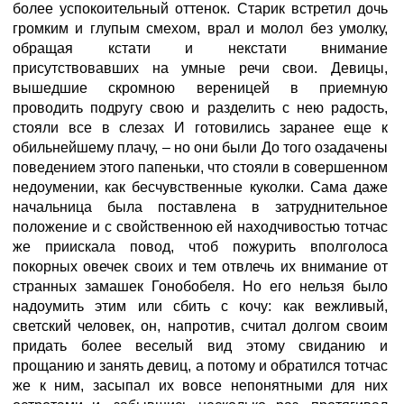
более успокоительный оттенок. Старик встретил дочь
громким и глупым смехом, врал и молол без умолку,
обращая кстати и некстати внимание
присутствовавших на умные речи свои. Девицы,
вышедшие скромною вереницей в приемную
проводить подругу свою и разделить с нею радость,
стояли все в слезах И готовились заранее еще к
обильнейшему плачу, – но они были До того озадачены
поведением этого папеньки, что стояли в совершенном
недоумении, как бесчувственные куколки. Сама даже
начальница была поставлена в затруднительное
положение и с свойственною ей находчивостью тотчас
же приискала повод, чтоб пожурить вполголоса
покорных овечек своих и тем отвлечь их внимание от
странных замашек Гонобобеля. Но его нельзя было
надоумить этим или сбить с кочу: как вежливый,
светский человек, он, напротив, считал долгом своим
придать более веселый вид этому свиданию и
прощанию и занять девиц, а потому и обратился тотчас
же к ним, засыпал их вовсе непонятными для них