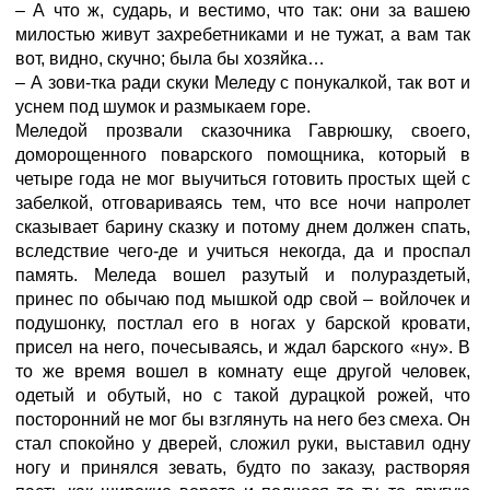
– А что ж, сударь, и вестимо, что так: они за вашею
милостью живут захребетниками и не тужат, а вам так
вот, видно, скучно; была бы хозяйка…
– А зови-тка ради скуки Меледу с понукалкой, так вот и
уснем под шумок и размыкаем горе.
Меледой прозвали сказочника Гаврюшку, своего,
доморощенного поварского помощника, который в
четыре года не мог выучиться готовить простых щей с
забелкой, отговариваясь тем, что все ночи напролет
сказывает барину сказку и потому днем должен спать,
вследствие чего-де и учиться некогда, да и проспал
память. Меледа вошел разутый и полураздетый,
принес по обычаю под мышкой одр свой – войлочек и
подушонку, постлал его в ногах у барской кровати,
присел на него, почесываясь, и ждал барского «ну». В
то же время вошел в комнату еще другой человек,
одетый и обутый, но с такой дурацкой рожей, что
посторонний не мог бы взглянуть на него без смеха. Он
стал спокойно у дверей, сложил руки, выставил одну
ногу и принялся зевать, будто по заказу, растворяя