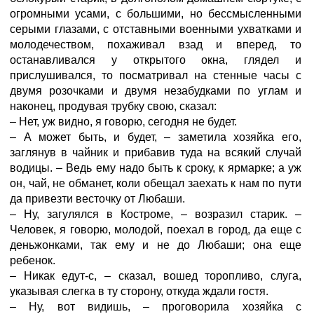
огромными усами, с большими, но бессмысленными
серыми глазами, с отставными военными ухватками и
молодечеством, похаживал взад и вперед, то
останавливался у открытого окна, глядел и
прислушивался, то посматривал на стенные часы с
двумя розочками и двумя незабудками по углам и
наконец, продувая трубку свою, сказал:
– Нет, уж видно, я говорю, сегодня не будет.
– А может быть, и будет, – заметила хозяйка его,
заглянув в чайник и прибавив туда на всякий случай
водицы. – Ведь ему надо быть к сроку, к ярмарке; а уж
он, чай, не обманет, коли обещал заехать к нам по пути
да привезти весточку от Любаши.
– Ну, загулялся в Костроме, – возразил старик. –
Человек, я говорю, молодой, поехал в город, да еще с
деньжонками, так ему и не до Любаши; она еще
ребенок.
– Никак едут-с, – сказал, вошед торопливо, слуга,
указывая слегка в ту сторону, откуда ждали гостя.
– Ну, вот видишь, – проговорила хозяйка с