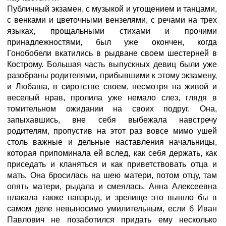
Публичный экзамен, с музыкой и угощением и танцами,
с венками и цветочными вензелями, с речами на трех
языках, прощальными стихами и прочими
принадлежностями, был уже окончен, когда
Гонобобели вкатились в рыдване своем шестерней в
Кострому. Большая часть выпускных девиц были уже
разобраны родителями, прибывшими к этому экзамену,
и Любаша, в сиротстве своем, несмотря на живой и
веселый нрав, пролила уже немало слез, глядя в
томительном ожидании на своих подруг. Она,
запыхавшись, вне себя выбежала навстречу
родителям, пропустив на этот раз вовсе мимо ушей
столь важные и дельные наставления начальницы,
которая припоминала ей вслед, как себя держать, как
приседать и кланяться и как приветствовать отца и
мать. Она бросилась на шею матери, потом отцу, там
опять матери, рыдала и смеялась. Анна Алексеевна
плакала также навзрыд, и зрелище это вышло бы в
самом деле невыносимо умилительным, если б Иван
Павлович не позаботился придать ему несколько