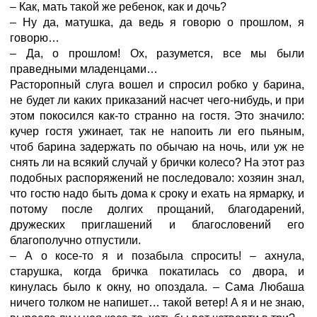
– Как, мать такой же ребенок, как и дочь?
– Ну да, матушка, да ведь я говорю о прошлом, я
говорю…
– Да, о прошлом! Ох, разумется, все мы были
праведными младенцами…
Расторопный слуга вошел и спросил робко у барина,
не будет ли каких приказаний насчет чего-нибудь, и при
этом покосился как-то странно на гостя. Это значило:
кучер гостя ужинает, так не напоить ли его пьяным,
чтоб барина задержать по обычаю на ночь, или уж не
снять ли на всякий случай у брички колесо? На этот раз
подобных распоряжений не последовало: хозяин знал,
что гостю надо быть дома к сроку и ехать на ярмарку, и
потому после долгих прощаний, благодарений,
дружеских приглашений и благословений его
благополучно отпустили.
– А о косе-то я и позабыла спросить! – ахнула,
старушка, когда бричка покатилась со двора, и
кинулась было к окну, но опоздала. – Сама Любаша
ничего толком не напишет… такой ветер! А я и не знаю,