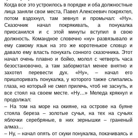
Когда все это устроилось в порядке и оба должностные
лица заняли свои места, Павел Алексеевич покряхтел,
потом вздохнул, там зевнул и промычал: «Ну».
Сказочник начал покрякивать, а понукалка
приосанился и с этой минуты вступил в свою
должность. Командное словечно «ну» развязывало и
ему самому язык на это же коротенькое словцо и
давало ему власть понукать сонного сказочника. Этот
начал очень плавно и бойко, молол с четверть часа
безостановочно, а там забормотал менее внятно и
захотел перевести дух. «Ну», – начал его
пришпоривать понукалка, у которого также слипались
глаза, но который не смел прилечь, чтоб не заснуть, и
все стоял на своем месте. «Ну…» Меледа крякнул и
продолжал:
– На том на море на окияне, на острове на буяне
стояла береза – золотые сучья, на тех на сучьях
яблочки серебряные, в них зернышки – граненый
алмаз…
– Ну, – начал опять от скуки понукалка, покачиваясь и