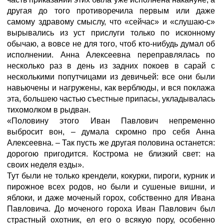
другая до того противоречила первым или даже
самому здравому смыслу, что «сейчас» и «слушаю-с»
вырывались из уст прислуги только по исконному
обычаю, а вовсе не для того, чтоб кто-нибудь думал об
исполнении. Анна Алексеевна переправлялась по
несколько раз в день из задних покоев в сарай с
несколькими попутчицами из девичьей: все они были
навьючены и нагружены, как верблюды, и вся поклажа
эта, большею частью съестные припасы, укладывалась
тихомолком в рыдван.
«Половину этого Иван Павлович непременно
выбросит вон, – думала скромно про себя Анна
Алексеевна. – Так пусть же другая половина останется:
дорогою пригодится. Кострома не близкий свет: на
своих неделя езды».
Тут были не только крендели, кокурки, пироги, курник и
пирожное всех родов, но были и сушеные вишни, и
яблоки, и даже моченый горох, собственно для Ивана
Павловича. До моченого гороха Иван Павлович был
страстный охотник, ел его о всякую пору, особенно