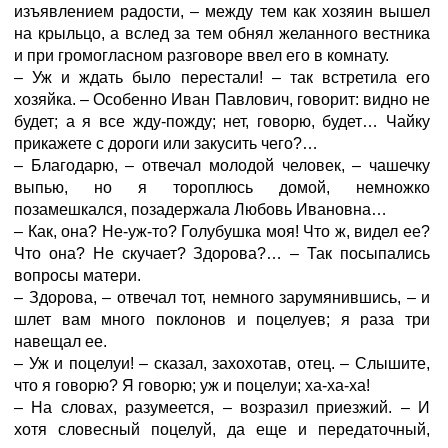
изъявлением радости, – между тем как хозяин вышел
на крыльцо, а вслед за тем обнял желанного вестника
и при громогласном разговоре ввел его в комнату.
– Уж и ждать было перестали! – так встретила его
хозяйка. – Особенно Иван Павлович, говорит: видно не
будет; а я все жду-пожду; нет, говорю, будет… Чайку
прикажете с дороги или закусить чего?…
– Благодарю, – отвечал молодой человек, – чашечку
выпью, но я тороплюсь домой, немножко
позамешкался, позадержала Любовь Ивановна…
– Как, она? Не-уж-то? Голубушка моя! Что ж, видел ее?
Что она? Не скучает? Здорова?… – Так посыпались
вопросы матери.
– Здорова, – отвечал тот, немного зарумянившись, – и
шлет вам много поклонов и поцелуев; я раза три
навещал ее.
– Уж и поцелуи! – сказал, захохотав, отец. – Слышите,
что я говорю? Я говорю; уж и поцелуи; ха-ха-ха!
– На словах, разумеется, – возразил приезжий. – И
хотя словесный поцелуй, да еще и передаточный,