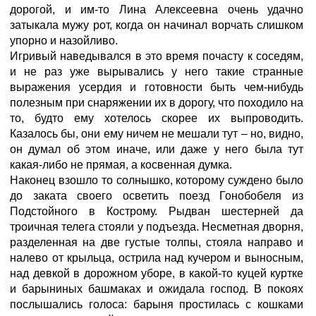
дорогой, и им-то Лина Алексеевна очень удачно
затыкала мужу рот, когда он начинал ворчать слишком
упорно и назойливо.
Игривый наведывался в это время почасту к соседям,
и не раз уже вырывались у него такие странные
выражения усердия и готовности быть чем-нибудь
полезным при снаряжении их в дорогу, что походило на
то, будто ему хотелось скорее их выпроводить.
Казалось бы, они ему ничем не мешали тут – но, видно,
он думал об этом иначе, или даже у него была тут
какая-либо не прямая, а косвенная думка.
Наконец взошло то солнышко, которому суждено было
до заката своего осветить поезд Гонобобеля из
Подстойного в Кострому. Рыдван шестерней да
троичная телега стояли у подъезда. Несметная дворня,
разделенная на две густые толпы, стояла направо и
налево от крыльца, острила над кучером и выносным,
над девкой в дорожном уборе, в какой-то куцей куртке
и барыниных башмаках и ожидала господ. В покоях
послышались голоса: барыня простилась с кошками