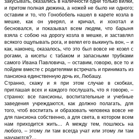
закусывать, оказались в наличности одни только вилки,
и притом полная дюжина, а ножей не было ни одного;
оставим и то, что Гонобобель нашел в карете козла в
мешке, как он уверял, и кричал, и хохотал и
бесновался, и показывал всем людям, что барыня
взяла с собою на дорогу козла в мешке, и заставлял
всякого ощупывать рога, и велел его выкинуть вон, – и
как, наконец, оказалось, что это был вовсе не козел с
рогами, а кисеты с табаком и запасными трубками
самого Ивана Павловича, – оставим, говорю, все то и
пойдем вместе с родителями встречать и принимать из
пансиона единственную дочь их, Любашу.
Странно, скажу и я при этом случае в скобках,
приглашая всех и каждого послушать, что я говорю, –
странно: все пансионы, воспитательные и учебные
заведения учреждаются, как должно полагать, для
того, чтоб воспитать и образовать человека вовсе не
для пансиона собственно, а для света, в котором всем
нам приходится жить… А между тем, пошлюсь на
любого, – этому ли там всегда учат или этому ли там
научаются?…