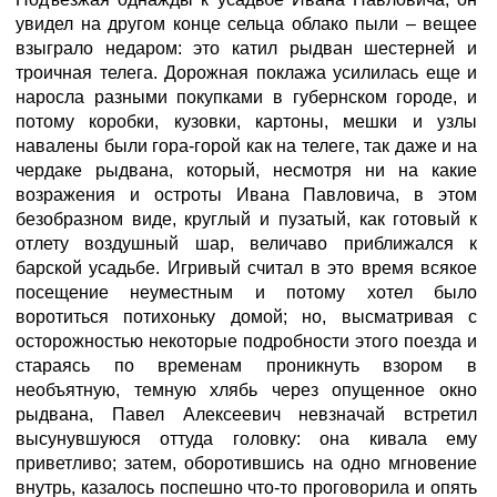
увидел на другом конце сельца облако пыли – вещее
взыграло недаром: это катил рыдван шестерней и
троичная телега. Дорожная поклажа усилилась еще и
наросла разными покупками в губернском городе, и
потому коробки, кузовки, картоны, мешки и узлы
навалены были гора-горой как на телеге, так даже и на
чердаке рыдвана, который, несмотря ни на какие
возражения и остроты Ивана Павловича, в этом
безобразном виде, круглый и пузатый, как готовый к
отлету воздушный шар, величаво приближался к
барской усадьбе. Игривый считал в это время всякое
посещение неуместным и потому хотел было
воротиться потихоньку домой; но, высматривая с
осторожностью некоторые подробности этого поезда и
стараясь по временам проникнуть взором в
необъятную, темную хлябь через опущенное окно
рыдвана, Павел Алексеевич невзначай встретил
высунувшуюся оттуда головку: она кивала ему
приветливо; затем, оборотившись на одно мгновение
внутрь, казалось поспешно что-то проговорила и опять