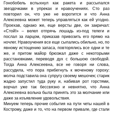
Гонобобель вспыхнул как ракета и рассыпался
звездочками в упреках и нравоучениях. Сто раз
повторил он, что уже не воротится и что Анна
Алексеевна может теперь управляться как ей угодно.
Проехав, однако же, еще версты две, он закричал:
«Стой!» – велел отпрячь лошадь из-под телеги и
послал за ларцом, приказав привозить его прямо на
ночлег. Нравоучения все еще сыпались обильно, но, по
явному истощению запаса, повторялись все одни и те
же, и притом майор брюзжал даже с некоторыми
расстановками, переводя дух с большою свободой.
Тогда Анна Алексеевна, все не говоря ни слова,
рассудила, что пора прибегнуть к моченому гороху:
молча подставила она супругу своему мешочек; старик
жадно запустил туда руку и, набивая рот горстями,
ворчал уже так бессвязно и невнятно, что Анна
Алексеевна вольна была принять это за молчание или
даже за изъявление удовольствия.
Минуем теперь прочие события на пути четы нашей в
Кострому, даже и то, что на первом привале, где стали