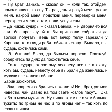
– Ну, брат Ванька, – сказал он, – коли так, отойдем,
помолившись, ко сну. Ты раздень и разуй меня, уложи
меня, накрой меня, подоткни меня, переверни меня,
перекрести меня, а там, поди, усну я сам.
– Да никак, сударь, – сказал Ванька, – и дворня-то вся
спит без просыпу. Хоть бы приказали собраться да
волков попугать; ведь вот вечор телку зарезали у
Карпова, того гляди ребят обижать станут. Бывало, вы,
сударь, охотились сами.
– Э, бывало! Было, да быльем поросло. Пожалуй,
соберитесь па днях да поохотьтесь себе.
– То-то, сударь, холостому человеку все не в охоту;
хоть бы, сударь, невесту себе выбрали да женились, и
мужики все жалеют об вас.
Барин захохотал.
– Эка, вовремя собрались пожалеть! Нет, брат, уж мои
невесты, чай, давно на том свете козлов пасут… Эка
забота моим мужикам! Ну, видно ж, им не о чем больше
тужить: по грибы не час и по ягоды нет – так хоть по
еловы шишки.