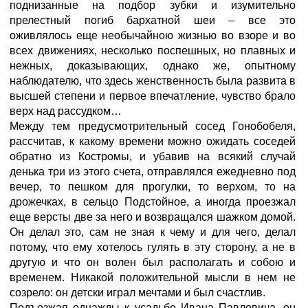
поднизанные на подбор зубки и изумительно
прелестный погиб бархатной шеи – все это
оживлялось еще необычайною жизнью во взоре и во
всех движениях, несколько поспешных, но плавных и
нежных, доказывающих, однако же, опытному
наблюдателю, что здесь женственность была развита в
высшей степени и первое впечатление, чувство брало
верх над рассудком…
Между тем предусмотрительный сосед Гонобобеля,
рассчитав, к какому времени можно ожидать соседей
обратно из Костромы, и убавив на всякий случай
денька три из этого счета, отправлялся ежедневно под
вечер, то пешком для прогулки, то верхом, то на
дрожечках, в сельцо Подстойное, а иногда проезжал
еще версты две за него и возвращался шажком домой.
Он делал это, сам не зная к чему и для чего, делал
потому, что ему хотелось гулять в эту сторону, а не в
другую и что он волен был располагать и собою и
временем. Никакой положительной мысли в нем не
созрело: он детски играл мечтами и был счастлив.
Подъезжая однажды к усадьбе Ивана Павловича, он