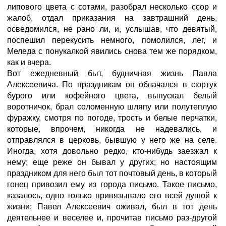
липового цвета с сотами, разобрал несколько ссор и
жалоб, отдал приказания на завтрашний день,
осведомился, не рано ли, и, услышав, что девятый,
поспешил перекусить немного, помолился, лег, и
Меледа с понукалкой явились снова тем же порядком,
как и вчера.
Вот ежедневный быт, будничная жизнь Павла
Алексеевича. По праздникам он облачался в сюртук
бурого или кофейного цвета, выпускал белый
воротничок, брал соломенную шляпу или полутеплую
фуражку, смотря по погоде, трость и белые перчатки,
которые, впрочем, никогда не надевались, и
отправлялся в церковь, бывшую у него же на селе.
Иногда, хотя довольно редко, кто-нибудь заезжал к
нему; еще реже он бывал у других; но настоящим
праздником для него был тот почтовый день, в который
гонец привозил ему из города письмо. Такое письмо,
казалось, одно только привязывало его всей душой к
жизни; Павел Алексеевич оживал, был в тот день
деятельнее и веселее и, прочитав письмо раз-другой