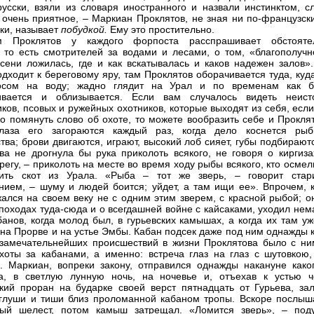
русски, взяли из словаря иностранного и назвали инстинктом, сл
 очень приятное, – Маркиан Проклятов, не зная ни по-французски
ки, называет
побудкой.
Ему это простительно.
м Проклятов у каждого форпоста расспрашивает обстояте
, то есть смотрителей за водами и лесами, о том, «благополучн
сени ложилась, где и как вскатывалась и каков надежен залов».
одходит к береговому яру, там Проклятов оборачивается туда, куд
носом на воду; жадно глядит на Урал и по временам как б
ивается и облизывается. Если вам случалось видеть неист
иков, псовых и ружейных охотников, которые выходят из себя, есл
ко помянуть слово об охоте, то можете вообразить себе и Прокля
лаза его загораются каждый раз, когда дело коснется ры
тва; брови двигаются, играют, высокий лоб сияет, губы подбирают
ва не дрогнула бы рука приколоть всякого, не говоря о киргиза
регу, – приколоть на месте во время ходу рыбы всякого, кто осме
ить скот из Урала. «Рыба – тот же зверь, – говорит стар
нием, – шуму и людей боится; уйдет, а там ищи ее». Впрочем, к
ался на своем веку не с одним этим зверем, с красной рыбой; он
 походах туда-сюда и о всегдашней войне с кайсаками, уходил не
банов, когда молод был, в гурьевских камышах, а когда их там у
о на Прорве и на устье Эмбы. Кабан подсек даже под ним однажды 
замечательнейших происшествий в жизни Проклятова было с ни
хоты за кабанами, а именно: встреча глаз на глаз с шутовкою,
. Маркиан, вопреки закону, отправился однажды накануне каког
а, в светлую лунную ночь, на ночевье и, отъехав к устью ч
кий проран на бударке своей верст пятнадцать от Гурьева, зал
глуши и тиши близ проломанной кабаном тропы. Вскоре послыш
ный шелест, потом камыш затрещал. «Ломится зверь», – под