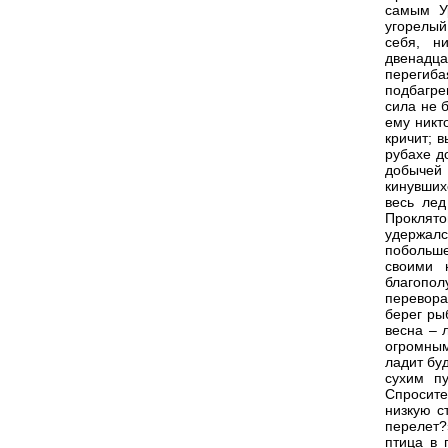
самым Ур
угорелый,
себя, н
двенадца
перегиба
подбагре
сила не б
ему никт
кричит; 
рубахе д
добычей 
кинувших
весь лед
Проклят
удержал
побольше
своими 
благопо
перевора
берег ры
весна – л
огромным
ладит бу
сухим пу
Спросите
низкую с
перелет?»
птица в 