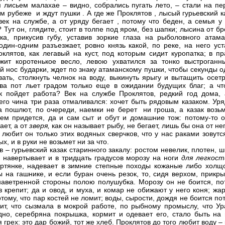
 лисьем малахае – видно, собрались пугать лето, – стали на пе
ом рубеже
и ждут пушки
. А где же Проклятов
, лысый гурьевский к
век на службе, а от уряду бегает
, потому что беден, а семья у
 Тут он, глядите, стоит в толпе под яром, без шапки; лысина от б
ка, прикусив губу, уставив зоркие глаза на рыболовного ата
один-одним разъезжает, ровно князь какой, по реке, на него уст
оклятов, как легавый на куст, под которым сидит куропатка; в п
жит коротенькое весло, левою ухватился за тонко выстроганн
й нос бударки, ждет по знаку атаманскому пушки, чтобы секунды 
вать, столкнуть челнок на воду, выкинуть ярыгу и вытащить осет
ва пот льет градом только еще в ожидании будущих благ; а чт
ак пойдет работа? Век на службе Проклятов, редкий год дома, 
его чина три раза отмаливался: хочет быть рядовым казаком. Уря
да пошлют, по очереди, наемки не берет
ни гроша, а казак возьм
ем придется, да и сам сыт и обут и домашние тож: потому-то о
ает, а от
зверя,
как он называет рыбу, не бегает, лишь бы она от не
 любит он только этих водяных сверчков, что у нас раками зовутс
ых, и в руки не возьмет ни за что.
в – гурьевский казак старинного закалу: ростом невелик, плотен, 
, навертывает и в тридцать градусов морозу на ноги
для легкост
ртянке, надевает в зимние степные походы кожаные либо холщ
 на гашнике, и если буран очень резок, то, сидя верхом, прикры
наветренной стороны полою полушубка. Морозу он не боится, по
з крепит; да и овод, и муха, и комар не обижают у него коня; жа
тому, что пар костей не ломит; воды, сырости, дождя не боится по
рит, что сызмала в мокрой работе, по рыбному промыслу, что Ур
дно, серебряна покрышка, кормит и одевает его, стало быть на 
 грех: это дар божий, тот же хлеб. Проклятов до того любит воду –