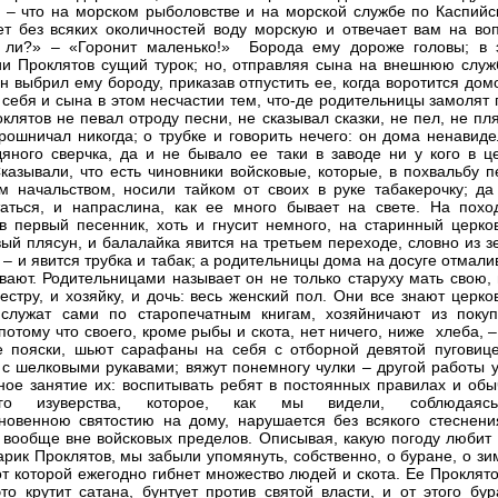
, – что на морском рыболовстве и на морской службе по Каспийс
т без всяких околичностей воду морскую и отвечает вам на воп
 ли?» – «Горонит маленько!»
Борода ему дороже головы; в 
и Проклятов сущий турок; но, отправляя сына на внешнюю служб
он выбрил ему бороду, приказав отпустить ее, когда воротится дом
 себя и сына в этом несчастии тем, что-де родительницы замолят 
клятов не певал отроду песни, не сказывал сказки, не пел, не пл
рошничал никогда; о трубке и говорить нечего: он дома ненавиде
яного сверчка, да и не бывало ее таки в заводе ни у кого в ц
Сказывали, что есть чиновники войсковые, которые, в похвальбу 
м начальством, носили тайком от своих в руке табакерочку; да 
аться, и напраслина, как ее много бывает на свете. На похо
в первый песенник, хоть и гнусит немного, на старинный церко
вый плясун, и балалайка явится на третьем переходе, словно из 
, – и явится трубка и табак; а родительницы дома на досуге отмал
вают. Родительницами называет он не только старуху мать свою, 
 сестру, и хозяйку, и дочь: весь женский пол. Они все знают церк
 служат сами по старопечатным книгам, хозяйничают из покуп
 потому что своего, кроме рыбы и скота, нет ничего, ниже
хлеба, –
 пояски, шьют сарафаны на себя с отборной девятой пуговице
 с шелковыми рукавами; вяжут понемногу чулки – другой работы у
вное занятие их: воспитывать ребят в постоянных правилах и обы
его изуверства, которое, как мы видели, соблюдая
новенною святостию на дому, нарушается без всякого стеснени
 вообще вне войсковых пределов. Описывая, какую погоду любит 
арик Проклятов, мы забыли упомянуть, собственно, о буране, о з
от которой ежегодно гибнет множество людей и скота. Ее Проклят
это крутит сатана, бунтует против святой власти, и от этого бу