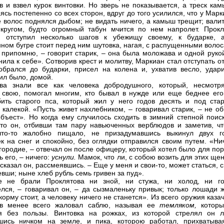
в и взвел курок винтовки. Но зверь не показывается, а треск ка
ясь постепенно со всех сторон, вдруг до того усилился, что у Мар
е волос поднялся дыбом; не видать ничего, а камыш трещит; вали
кругом, будто огромный табун мчится по нем напролет. Прокл
л, отступил несколько шагов к убежищу своему, к бударке, 
ном бугре стоит перед ним шутовка, нагая, с распущенными волос
 припомню, – говорит старик, – она была моложава и одной рукой
нила к себе». Сотворив крест и молитву, Маркиан стал отступать о
обрался до бударки, присел на колена и, ухватив весло, удари
сил было, домой.
ова знали все как человека добродушного, который, несмотр
 свою, помогал многим, кто бывал в нужде или еще беднее его
ить старого пса, который жил у него годов десять и под стар
 калекой. «Пусть живет нахлебником, – говаривал старик, – не о
объест». Но когда ему случилось сходить в зимний степной поиск
 то он, отбивши там пару навьюченных верблюдов и заметив, чт
что-то жалобно пищало, не призадумавшись выкинул двух г
к на снег и спокойно, без оглядки отправился своим путем. «Нич
городие, – отвечал он после офицеру, который хотел было для по
 его, – ничего:
уснули.
Мамок, что ли, с собою возить для этих щен
сказал он, рассмеявшись. – Еще у меня и свои-то, может статься, 
евши; ныне хлеб рубль семь гривен за пуд».
е не брали Проклятова ни зной, ни стужа, ни холод, ни го
лся, – говаривал он, – да сызмаленьку привык; только лошади ж
корму стоит, а человеку ничего не станется». Из всего оружия каза
ов менее всего жаловал саблю, называя ее
темляком,
которы
я без пользы. Винтовка на рожках, из которой стрелял он л
шись ничком на земле, и пика, которою работал, прихватыва