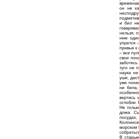
временам
он не ха
несподру
подметив
и бил не
говарива
нельзя; г
ним один
упрется 
привык к 
– все пу
свои пон
заботясь 
туго не 
наука ни
уши, дас
уже поне
ни била,
особенно
вертись 
оглобли. 
Не тольк
дома. С
посудах
Колпинск
морском 
собратьс
В старые