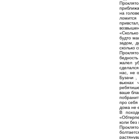
Проклято
приближа
на голов
ломится 
привста
возвышен
«Сколько
будто ма
задом, д
сколько 
Проклят
бедность
жалел уб
сделался
нас, не 
Бузачи
,
вьюках 
ребятише
ваше бла
побранить
про себя 
дома не 
В поход
«Обтерпе
коли без 
Проклят
болтаетс
растянув