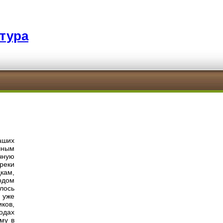
тура
аших
шным
чную
реки
дкам,
одом
улось
 уже
иков,
одах
му в