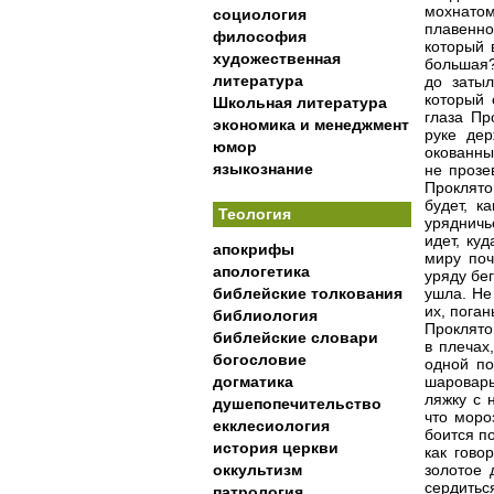
мохнатом
социология
плавенн
философия
который 
художественная
большая?
литература
до затыл
который 
Школьная литература
глаза Пр
экономика и менеджмент
руке дер
юмор
окованны
языкознание
не прозе
Проклято
будет, к
Теология
урядничь
идет, ку
апокрифы
миру поч
апологетика
уряду бег
библейские толкования
ушла. Не
их, поган
библиология
Проклято
библейские словари
в плечах
богословие
одной по
догматика
шаровары
ляжку с 
душепопечительство
что моро
екклесиология
боится по
история церкви
как гово
оккультизм
золотое 
сердиться
патрология