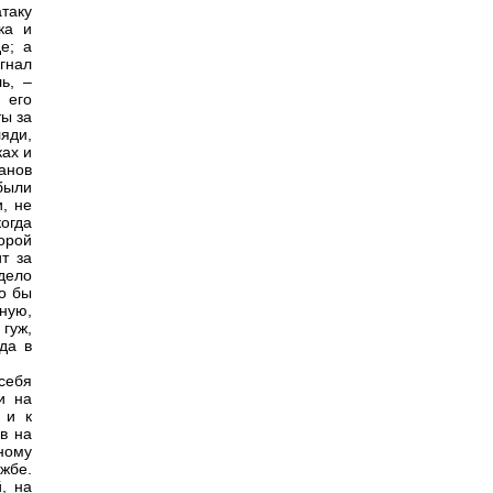
атаку
ка и
е; а
 гнал
ь, –
 его
ты за
яди,
ках и
банов
 были
, не
огда
торой
ит за
 дело
о бы
ную,
 гуж,
да в
себя
и на
 и к
в на
дному
ужбе.
, на