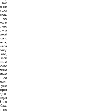
 как
дя ни
маха
нец,
т ее
 коли
, что
, – а
одной
тся с
вов,
 часа
еку.
его,
 или
ешню
роме
дина
олько
ишла
улись
 уже
верст
дою.
ледит
й ею
дка;
, не