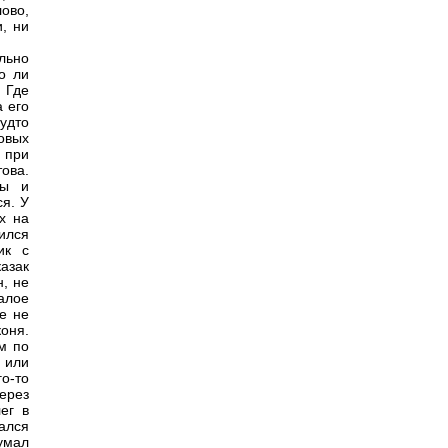
ово,
, ни
льно
о ли
 Где
а его
удто
овых
и при
това.
бы и
ся. У
х на
лился
ик с
азак
, не
малое
же не
коня.
м по
 или
о-то
ерез
ег в
ался
умал