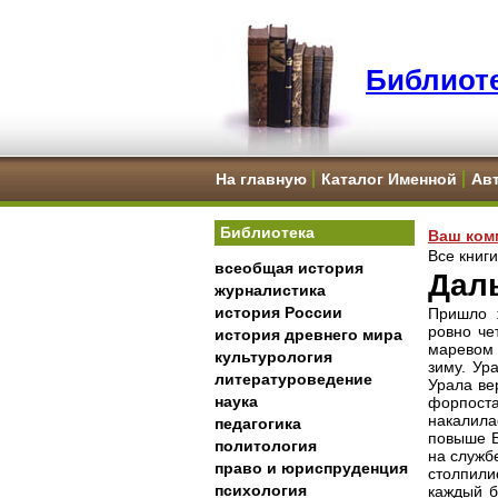
Библиоте
На главную
Каталог Именной
Ав
Библиотека
Ваш ком
Все книг
всеобщая история
Даль
журналистика
история России
Пришло ж
ровно че
история древнего мира
маревом 
культурология
зиму. Ур
литературоведение
Урала ве
наука
форпоста
накалила
педагогика
повыше Б
политология
на службе
право и юриспруденция
столпили
психология
каждый 