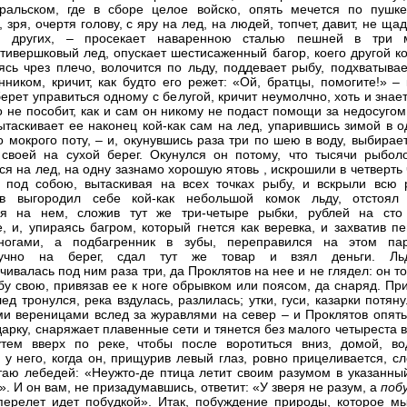
альском, где в сборе целое войско, опять мечется по пушке
 зря, очертя голову, с яру на лед, на людей, топчет, давит, не ща
и других, – просекает наваренною сталью пешней в три 
тивершковый лед, опускает шестисаженный багор, коего другой ко
ясь чрез плечо, волочится по льду, поддевает рыбу, подхватывае
нником, кричит, как будто его режет: «Ой, братцы, помогите!» –
ерет управиться одному с белугой, кричит неумолчно, хоть и знает
о не пособит, как и сам он никому не подаст помощи за недосугом
вытаскивает ее наконец кой-как сам на лед, упарившись зимой в 
о мокрого поту, – и, окунувшись раза три по шею в воду, выбирае
своей на сухой берег. Окунулся он потому, что тысячи рыболо
ся на лед, на одну зазнамо хорошую ятовь
, искрошили в четверть
 под собою, вытаскивая на всех точках рыбу, и вскрыли всю р
ов выгородил себе кой-как небольшой комок льду, отстоял 
ся на нем, сложив тут же три-четыре рыбки, рублей на сто
, и, упираясь багром, который гнется как веревка, и захватив п
ногами, а подбагренник в зубы, переправился на этом па
лучно на берег, сдал тут же товар и взял деньги. Ль
чивалась под ним раза три, да Проклятов на нее и не глядел: он т
бу свою, привязав ее к ноге обрывком или поясом, да снаряд. Пр
ед тронулся, река вздулась, разлилась; утки, гуси, казарки потян
и вереницами вслед за журавлями на север – и Проклятов опять
дарку, снаряжает плавенные сети и тянется без малого четыреста 
тем вверх по реке, чтобы после воротиться вниз, домой, во
 у него, когда он, прищурив левый глаз, ровно прицеливается, с
таю лебедей: «Неужто-де птица летит своим разумом в указанны
. И он вам, не призадумавшись, ответит: «У зверя не разум, а
побу
перелет идет побудкой». Итак, побуждение природы, которое мы