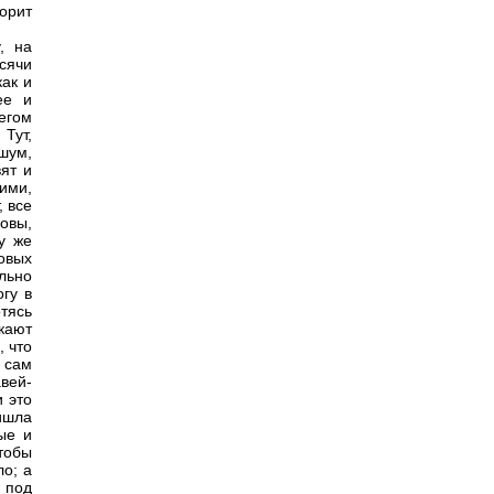
орит
, на
сячи
как и
ее и
егом
Тут,
 шум,
вят и
ими,
, все
ровы,
у же
зовых
ильно
гу в
отясь
лкают
, что
 сам
вей-
и это
ишла
ые и
тобы
ло; а
 под