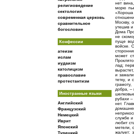
нет вина
религиоведение
морю пье
сектология
«Хороша
современная церковь
отношени
Москву, 
сравнительное
утешив и
богословие
Дома Про
не скомо
пуще вод
Конфессии
войске. 
сторонни
атеизм
может ст
ислам
Проклято
иудаизм
лад; пер
католицизм
вырастет
и замали
православие
тетку, и
протестантизм
грамоту,
добра, –
Иностранные языки
шелковые
рубахи –
Английский
нет. Гла
домашн
Французский
неприкос
Немецкий
службе и
Иврит
любит ст
Японский
метели, 
жалует; 
Турецкий