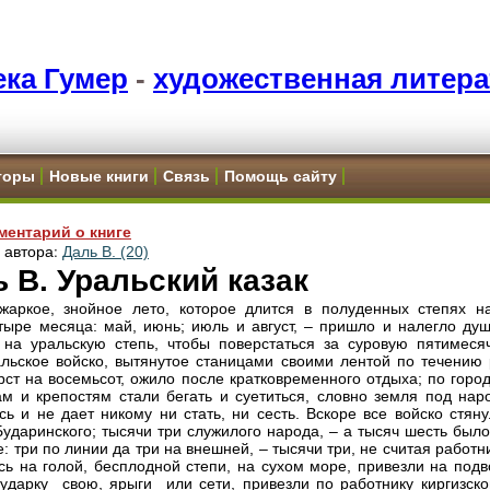
ка Гумер
-
художественная литера
торы
Новые книги
Связь
Помощь сайту
ментарий о книге
и автора:
Даль В. (20)
 В. Уральский казак
аркое, знойное лето, которое длится в полуденных степях н
тыре месяца: май, июнь; июль и август, – пришло и налегло ду
на уральскую степь, чтобы поверстаться за суровую пятимеся
альское войско, вытянутое станицами своими лентой по течению 
рст на восемьсот, ожило после кратковременного отдыха; по горо
м и крепостям стали бегать и суетиться, словно земля под нар
сь и не дает никому ни стать, ни сесть. Вскоре все войско стян
ударинского; тысячи три служилого народа, – а тысяч шесть было
: три по линии да три на внешней, – тысячи три, не считая работн
сь на голой, бесплодной степи, на сухом море, привезли на подв
бударку
свою, ярыги
или сети, привезли по работнику киргизско