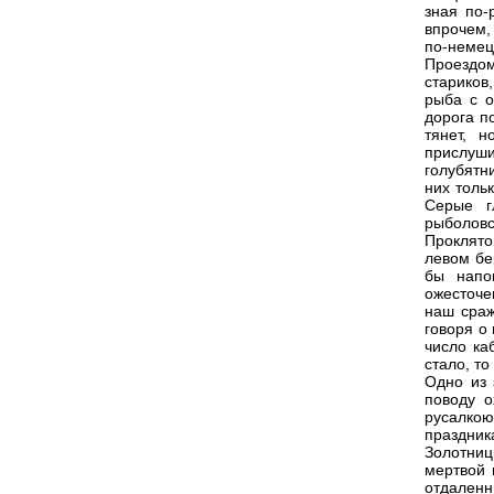
зная по-
впрочем,
по-немец
Проездо
стариков
рыба с о
дорога п
тянет, 
прислуш
голубятн
них толь
Серые г
рыболовс
Проклято
левом бе
бы напо
ожесточе
наш сраж
говоря о
число ка
стало, т
Одно из 
поводу о
русалкою
праздник
Золотниц
мертвой 
отдален