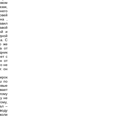
рвом
азак,
 него
ровей
мана
,
авил
равой
ый и
одной
ра. С
о же
а от
дник
ет с
н от
го не
я: он
широк
и
по
овые
вает
тому
ру не
тому,
ал –
воду
 коли