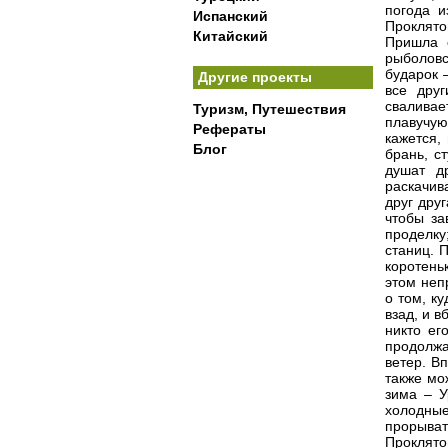
погода и
Испанский
Проклятов
Китайский
Пришла 
рыболовс
бударок –
Другие проекты
все дру
сваливае
Туризм, Путешествия
плавучую
Рефераты
кажется,
Блог
брань, с
душат д
раскачива
друг дру
чтобы за
проделку
станиц. П
коротень
этом неп
о том, ку
взад, и в
никто ег
продолжа
ветер. В
также мо
зима – У
холодные
прорыват
Проклято