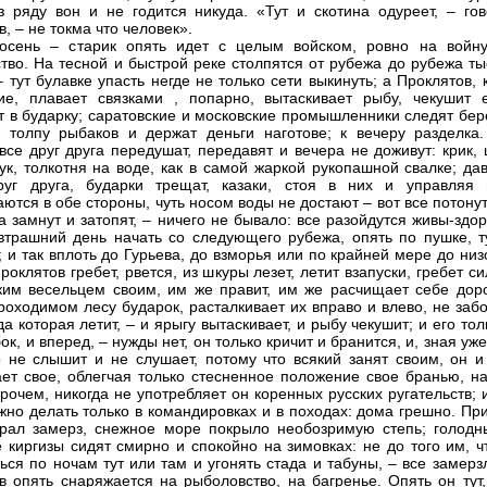
з ряду вон и не годится никуда. «Тут и скотина одуреет, – гов
, – не токма что человек».
осень – старик опять идет с целым войском, ровно на войну
тво. На тесной и быстрой реке столпятся от рубежа до рубежа ты
 тут булавке упасть негде не только сети выкинуть; а Проклятов, 
гие, плавает связками
, попарно, вытаскивает рыбу, чекушит 
т в бударку; саратовские и московские промышленники следят бер
 толпу рыбаков и держат деньги наготове; к вечеру разделка. 
 все друг друга передушат, передавят и вечера не доживут: крик,
тук, толкотня на воде, как в самой жаркой рукопашной свалке; да
руг друга, бударки трещат, казаки, стоя в них и управляя 
ются в обе стороны, чуть носом воды не достают – вот все потонут
га замнут и затопят, – ничего не бывало: все разойдутся живы-здо
втрашний день начать со следующего рубежа, опять по пушке, т
; и так вплоть до Гурьева, до взморья или по крайней мере до ни
роклятов гребет, рвется, из шкуры лезет, летит взапуски, гребет с
ким весельцем своим, им же правит, им же расчищает себе доро
роходимом лесу бударок, расталкивает их вправо и влево, не заб
да которая летит, – и ярыгу вытаскивает, и рыбу чекушит; и его то
бок, и вперед, – нужды нет, он только кричит и бранится, и, зная уже
о не слышит и не слушает, потому что всякий занят своим, он и
ет свое, облегчая только стесненное положение свое бранью, на
прочем, никогда не употребляет он коренных русских ругательств; 
жно делать только в командировках и в походах: дома грешно. Пр
рал замерз, снежное море покрыло необозримую степь; голодн
 киргизы сидят смирно и спокойно на зимовках: не до того им, ч
ься по ночам тут или там и угонять стада и табуны, – все замерз
в опять снаряжается на рыболовство, на багренье. Опять он тут,