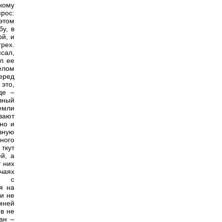
кому
рос:
этом
у, в
ой, и
грех.
ясал,
л ее
елом
перед
это,
де –
вный
земли
ивают
но и
овную
ного
 ткут
й, а
 них
чаях
сь с
я на
и не
имней
ов не
ран –