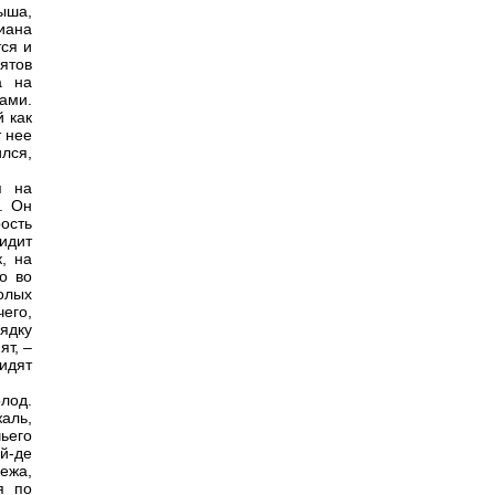
мыша,
киана
тся и
ятов
а на
ами.
 как
т нее
лся,
я на
. Он
ость
бидит
, на
о во
олых
его,
рядку
ят, –
сидят
лод.
аль,
чьего
й-де
ежа,
я по