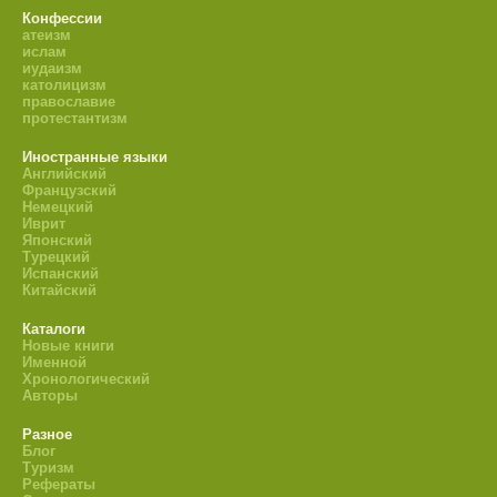
Конфессии
атеизм
ислам
иудаизм
католицизм
православие
протестантизм
Иностранные языки
Английский
Французский
Немецкий
Иврит
Японский
Турецкий
Испанский
Китайский
Каталоги
Новые книги
Именной
Хронологический
Авторы
Разное
Блог
Туризм
Рефераты