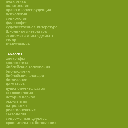
педагогика
политология
право и юриспруденция
психология
социология
философия
художественная литература
Школьная литература
экономика и менеджмент
юмор
языкознание
Теология
апокрифы
апологетика
библейские толкования
библиология
библейские словари
богословие
догматика
душепопечительство
екклесиология
история церкви
оккультизм
патрология
религиоведение
сектология
современная церковь
сравнительное богословие