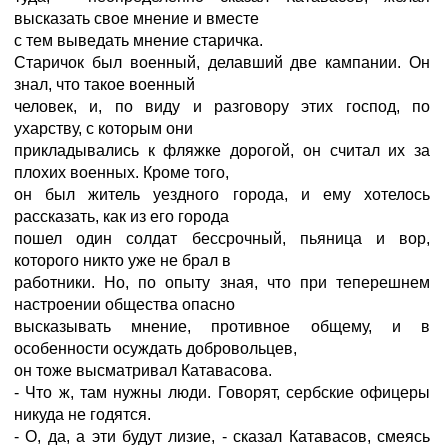
высказать свое мнение и вместе
с тем выведать мнение старичка.
Старичок был военный, делавший две кампании. Он
знал, что такое военный
человек, и, по виду и разговору этих господ, по
ухарству, с которым они
прикладывались к фляжке дорогой, он считал их за
плохих военных. Кроме того,
он был житель уездного города, и ему хотелось
рассказать, как из его города
пошел один солдат бессрочный, пьяница и вор,
которого никто уже не брал в
работники. Но, по опыту зная, что при теперешнем
настроении общества опасно
высказывать мнение, противное общему, и в
особенности осуждать добровольцев,
он тоже высматривал Катавасова.
- Что ж, там нужны люди. Говорят, сербские офицеры
никуда не годятся.
- О, да, а эти будут лизие, - сказал Катавасов, смеясь