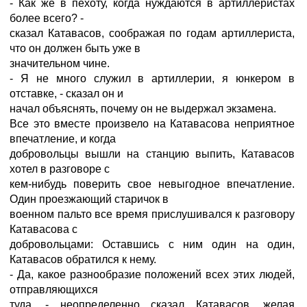
- Как же в пехоту, когда нуждаются в артиллеристах
более всего? -
сказал Катавасов, соображая по годам артиллериста,
что он должен быть уже в
значительном чине.
- Я не много служил в артиллерии, я юнкером в
отставке, - сказал он и
начал объяснять, почему он не выдержал экзамена.
Все это вместе произвело на Катавасова неприятное
впечатление, и когда
добровольцы вышли на станцию выпить, Катавасов
хотел в разговоре с
кем-нибудь поверить свое невыгодное впечатление.
Один проезжающий старичок в
военном пальто все время прислушивался к разговору
Катавасова с
добровольцами: Оставшись с ним один на один,
Катавасов обратился к нему.
- Да, какое разнообразие положений всех этих людей,
отправляющихся
туда, - неопределенно сказал Катавасов, желая