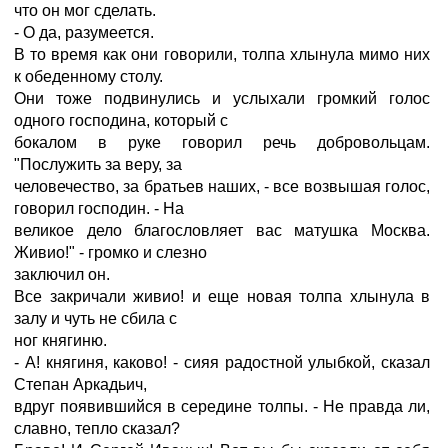
что он мог сделать.
- О да, разумеется.
В то время как они говорили, толпа хлынула мимо них
к обеденному столу.
Они тоже подвинулись и услыхали громкий голос
одного господина, который с
бокалом в руке говорил речь добровольцам.
"Послужить за веру, за
человечество, за братьев наших, - все возвышая голос,
говорил господин. - На
великое дело благословляет вас матушка Москва.
Живио!" - громко и слезно
заключил он.
Все закричали живио! и еще новая толпа хлынула в
залу и чуть не сбила с
ног княгиню.
- А! княгиня, каково! - сияя радостной улыбкой, сказал
Степан Аркадьич,
вдруг появившийся в середине толпы. - Не правда ли,
славно, тепло сказал?