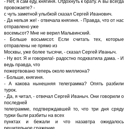
- Нет, я сам еду, княгиня. Отдохнуть к брату. А вы всегда
провожаете? -
с чуть заметной улыбкой сказал Сергей Иванович.
- Да нельзя же! - отвечала княгиня. - Правда, что от нас
отправлено уже
восемьсот? Мне не верил Мальвинский.
- Больше восьмисот. Если считать тех, которые
отправлены не прямо из
Москвы, уже более тысячи, - сказал Сергей Иваныч.
- Ну вот. Я и говорила!- радостно подхватила дама. - И
ведь правда, что
пожертвовано теперь около миллиона?
- Больше, княгиня.
- А какова нынешняя телеграмма? Опять разбили
турок.
- Да, я читал, - отвечал Сергей Иваныч. Они говорили о
последней
телеграмме, подтверждавшей то, что три дня сряду
турки были разбиты на всех
пунктах и бежали и что назавтра ожидалось
решительное сражение.