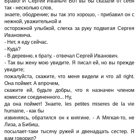
Браво! И Сергей Иваныч! Вот вы бы сказали от себя
так - несколько слов,
знаете, ободрение; вы так это хорошо, - прибавил он с
нежной, уважительной и
осторожной улыбкой, слегка за руку подвигая Сергея
Ивановича.
- Нет, я еду сейчас.
- Куда?
- В деревню, к брату, - отвечал Сергей Иванович.
- Так вы жену мою увидите. Я писал ей, но вы прежде
увидите;
пожалуйста, скажите, что меня видели и что all right.
Она поймет. А впрочем,
скажите ей, будьте добры, что я назначен членом
комиссии соединенного... Ну,
да она поймет! Знаете, les petites miseres de la vie
humaine, - как бы
извиняясь, обратился он к княгине. - А Мягкая-то, не
Лиза, а Бибиш,
посылает-таки тысячу ружей и двенадцать сестер. Я
вам говорил?