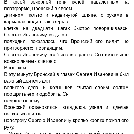
В косой вечерней тени кулей, наваленных на
платформе, Вронский в своем
длинном пальто и надвинутой шляпе, с руками в
карманах, ходил, как зверь в
клетке, на двадцати шагах быстро поворачиваясь.
Сергею Ивановичу, когда он
подходил, показалось, что Вронский его видит, но
притворяется невидящим.
Сергею Ивановичу это было все равно. Он стоял выше
всяких личных счетов с
Вронским.
В эту минуту Вронский в глазах Сергея Ивановича был
важный деятель для
великого дела, и Кознышев считал своим долгом
поощрить его и одобрить. Он
подошел к нему.
Вронский остановился, вгляделся, узнал и, сделав
несколько шагов
навстречу Сергею Ивановичу, крепко-крепко пожал его
руку.
- Может быть, вы и не желали со мной видеться, -