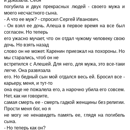
и доказала. Себя
погубила и двух прекрасных людей - своего мужа и
моего несчастного сына.
- А что ее муж? - спросил Сергей Иванович.
- Он взял ее дочь. Алеша в первое время на все был
согласен. Но теперь
его ужасно мучает, что он отдал чужому человеку свою
дочь. Но взять назад
слово он не может. Каренин приезжал на похороны. Но
мы старались, чтоб он не
встретился с Алешей. Для него, для мужа, это все-таки
легче. Она развязала
его. Но бедный сын мой отдался весь ей. Бросил все -
карьеру, меня, и тут-то
она еще не пожалела его, а нарочно убила его совсем.
Нет, как ни говорите,
самая смерть ее - смерть гадкой женщины без религии.
Прости меня бог, но я
не могу не ненавидеть память ее, глядя на погибель
сына.
- Но теперь как он?