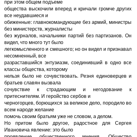
при этом общем подъеме
общества выскочили вперед и кричали громче других
все неудавшиеся и
обиженные: главнокомандующие без армий, министры
без министерств, журналисты
без журналов, начальники партий без партизанов. Он
видел, что много тут было
легкомысленного и смешного; но он видел и признавал
несомненный, все
разраставшийся энтузиазм, соединивший в одно все
классы общества, которому
нельзя было не сочувствовать. Резня единоверцев и
братьев славян вызвала
сочувствие к страдающим и негодование к
притеснителям. И геройство сербов и
черногорцев, борющихся за великое дело, породило во
всем народе желание
помочь своим братьям уже не словом, а делом.
Но притом было другое, радостное для Сергея
Ивановича явление: это было
проявление общественного мнения. Общество