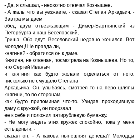
- Да, я слышал, - неохотно отвечал Кознышев.
- А жаль, что вы уезжаете, - сказал Степан Аркадьич. -
Завтра мы даем
обед двум отъезжающим - Димер-Бартнянский из
Петербурга и наш Веселовский,
Гриша. Оба едут. Веселовский недавно женился. Вот
молодец! Не правда ли,
княгиня? - обратился он к даме.
Княгиня, не отвечая, посмотрела на Кознышева. Но то,
что Сергей Иваныч
и княгиня как будто желали отделаться от него,
нисколько не смущало Степана
Аркадьича. Он, улыбаясь, смотрел то на перо шляпы
княгини, то по сторонам,
как будто припоминая что-то. Увидав проходившую
даму с кружкой, он подозвал
ее к себе и положил пятирублевую бумажку.
- Не могу видеть этих кружек спокойно, пока у меня
есть деньги, -
сказал он. - А какова нынешняя депеша? Молодцы