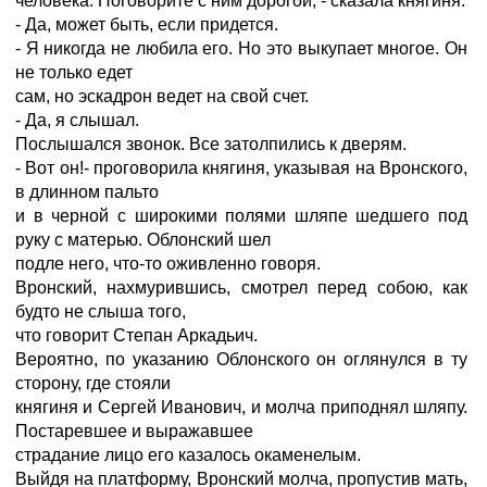
человека. Поговорите с ним дорогой, - сказала княгиня.
- Да, может быть, если придется.
- Я никогда не любила его. Но это выкупает многое. Он
не только едет
сам, но эскадрон ведет на свой счет.
- Да, я слышал.
Послышался звонок. Все затолпились к дверям.
- Вот он!- проговорила княгиня, указывая на Вронского,
в длинном пальто
и в черной с широкими полями шляпе шедшего под
руку с матерью. Облонский шел
подле него, что-то оживленно говоря.
Вронский, нахмурившись, смотрел перед собою, как
будто не слыша того,
что говорит Степан Аркадьич.
Вероятно, по указанию Облонского он оглянулся в ту
сторону, где стояли
княгиня и Сергей Иванович, и молча приподнял шляпу.
Постаревшее и выражавшее
страдание лицо его казалось окаменелым.
Выйдя на платформу, Вронский молча, пропустив мать,