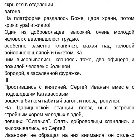
скрылся в отделении
вагона.
На платформе раздалось Боже, царя храни, потом
крики: ура! и живио!
Один из добровольцев, высокий, очень молодой
человек с ввалившеюся грудью,
особенно заметно кланялся, махая над головой
войлочною шляпой и букетом. За
ним высовывались, кланяясь тоже, два офицера и
пожилой человек с большой
бородой, в засаленной фуражке.
III
Простившись с княгиней, Сергей Иваныч вместе с
подошедшим Катавасовым
вошел в битком набитый вагон, и поезд тронулся.
На Царицынской станции поезд был встречен
стройным хором молодых людей,
певших: "Славься". Опять добровольцы кланялись и
высовывались, но Сергей
Иванович не обращал на них внимания; он столько