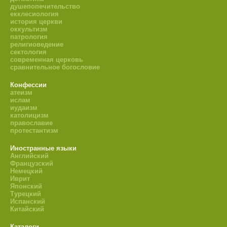
душепопечительство
екклесиология
история церкви
оккультизм
патрология
религиоведение
сектология
современная церковь
сравнительное богословие
Конфессии
атеизм
ислам
иудаизм
католицизм
православие
протестантизм
Иностранные языки
Английский
Французский
Немецкий
Иврит
Японский
Турецкий
Испанский
Китайский
Каталоги