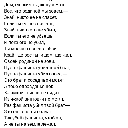
Дом, где жил ты, жену и мать,
Все, что родиной мы зовем,—
Знай: никто ее не спасет,
Если ты ее не спасешь;
Знай: никто его не убьет,
Если ты его не убьешь.
И пока его не убил,
Ты молчи о своей любви,
Край, где рос ты, и дом, где жил,
Своей родиной не зови.
Пусть фашиста убил твой брат,
Пусть фашиста убил сосед,—
Это брат и сосед твой мстят,
А тебе оправданья нет.
За чужой спиной не сидят,
Из чужой винтовки не мстят.
Раз фашиста убил твой брат,—
Это он, а не ты солдат.
Так убей фашиста, чтоб он,
А не ты на земле лежал,