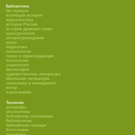
Библиотека
На главную
всеобщая история
журналистика
история России
история древнего мира
культурология
литературоведение
наука
педагогика
политология
право и юриспруденция
психология
социология
философия
художественная литература
Школьная литература
экономика и менеджмент
юмор
языкознание
Теология
апокрифы
апологетика
библейские толкования
библиология
библейские словари
богословие
догматика