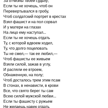
За отчизны твоей судьбу;
Если ты не хочешь, чтоб он
Перевертывался в гробу,
Чтоб солдатский портрет в крестах
Взял фашист и на пол сорвал
И у матери на глазах
На лицо ему наступал...
Если ты не хочешь отдать
Ту, с которой вдвоем ходил,
Ту, что долго поцеловать
Ты не смел,— так ее любил,—
Чтоб фашисты ее живьем
Взяли силой, зажав в углу,
И распяли ее втроем,
Обнаженную, на полу;
Чтоб досталось трем этим псам
В стонах, в ненависти, в крови
Все, что свято берег ты сам
Всею силой мужской любви...
Если ты фашисту с ружьем
Не желаешь навек отдать