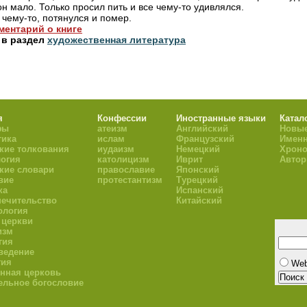
н мало. Только просил пить и все чему-то удивлялся.
 чему-то, потянулся и помер.
ментарий о книге
 в раздел
художественная литература
я
Конфессии
Иностранные языки
Катал
фы
атеизм
Английский
Новые
тика
ислам
Французский
Имен
кие толкования
иудаизм
Немецкий
Хроно
огия
католицизм
Иврит
Авто
кие словари
православие
Японский
вие
протестантизм
Турецкий
ка
Испанский
ечительство
Китайский
ология
 церкви
изм
гия
ведение
гия
We
нная церковь
ельное богословие