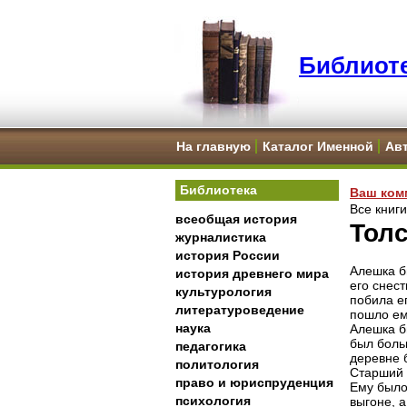
Библиоте
На главную
Каталог Именной
Ав
Библиотека
Ваш ком
Все книг
всеобщая история
Толс
журналистика
история России
Алешка б
история древнего мира
его снест
культурология
побила ег
литературоведение
пошло ем
наука
Алешка б
был больш
педагогика
деревне 
политология
Старший б
право и юриспруденция
Ему было 
психология
выгоне, 