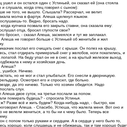
ц ушел и он остался один с Устиньей, он сказал ей (она стояла
 и слушала, когда отец говорил с сыном):
аше не того, не вышло. Слышала? Рассерчал, не велит.
акала молча в фартук. Алеша щелкнул языком.
послушаешь-то. Видно, бросать надо.
когда купчиха позвала его закрыть ставни, она сказала ему:
послушал отца, бросил глупости свои?
что бросил, - сказал Алеша, засмеялся и тут же заплакал.
р Алеша не говорил больше с Устиньей об женитьбе и жил
му.
иказчик послал его счищать снег с крыши. Он полез на крышу,
есь, стал отдирать примерзлый снег у желобов, ноги покатились, и
 лопатой. На беду упал он не в снег, а на крытый железом выход.
подбежала к нему и хозяйская дочь.
, Алеша?
, ушибся. Ничево.
встать, но не мог и стал улыбаться. Его снесли в дворницкую.
ельдшер. Осмотрел его и спросил, где больно.
везде, да это ничево. Только что хозяин обидится. Надо
послать слух.
 Алеша двое суток, на третьи послали за попом.
 али помирать будешь? - спросила Устинья.
о ж? Разве всё и жить будем? Когда-нибудь надо, - быстро, как
проговорил Алеша. - Спасибо, Устюша, что жалела меня. Вот оно и
о не велели жениться, а то бы ни к чему было. Теперь все
ему.
н с попом только руками и сердцем. А в сердце у него было то,
десь хорошо, коли слушаешь и не обижаешь, так и там хорошо будет