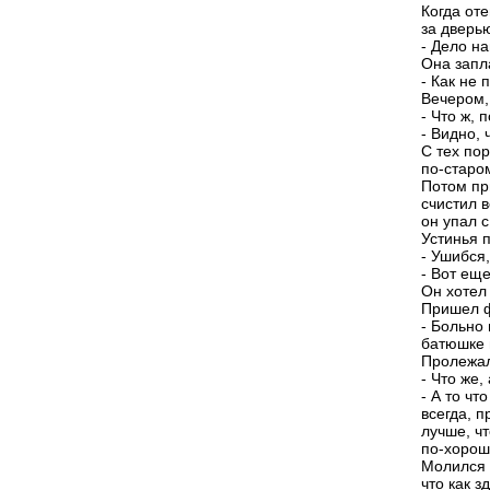
Когда оте
за дверью
- Дело н
Она запл
- Как не 
Вечером, 
- Что ж, 
- Видно, 
С тех по
по-старо
Потом пр
счистил в
он упал с
Устинья 
- Ушибся
- Вот еще
Он хотел 
Пришел ф
- Больно 
батюшке 
Пролежал
- Что же,
- А то чт
всегда, 
лучше, чт
по-хорош
Молился о
что как з