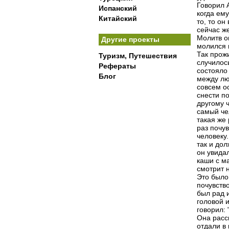
Говорил А
Испанский
когда ем
Китайский
то, то он
сейчас ж
Молитв он
Другие проекты
молился 
Так прожи
Туризм, Путешествия
случилос
Рефераты
состояло 
Блог
между лю
совсем о
снести по
другому ч
самый че
такая же
раз почув
человеку.
так и дол
он увидал
каши с м
смотрит н
Это было 
почувство
был рад 
головой 
говорил: 
Она расск
отдали в 