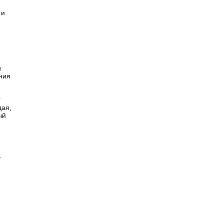
 и
й
ния
т
дая,
ый
,