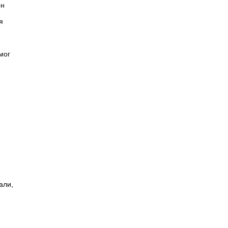
он
я
мог
али,