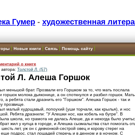
ка Гумер
-
художественная литера
торы
Новые книги
Связь
Помощь сайту
ментарий о книге
и автора:
Толстой Л. (57)
той Л. Алеша Горшок
ыл меньшой брат. Прозвали его Горшком за то, что мать послала
и горшок молока дьяконице, а он споткнулся и разбил горшок. Мать
о, а ребята стали дразнить его "Горшком". Алешка Горшок - так и
у прозвище.
ыл малый худощавый, лопоухий (уши торчали, как крылья), и нос
ой. Ребята дразнили: "У Алешки нос, как кобель на бугре". В
была школа, но грамота не далась Алеше, да и некогда было учитьс
рат жил у купца в городе, и Алешка сызмальства стал помогать отц
шесть лет, уж он с девчонкой-сестрой овец и корову стерег на
а еще подрос, стал лошадей стеречь и в денном и в ночном. С