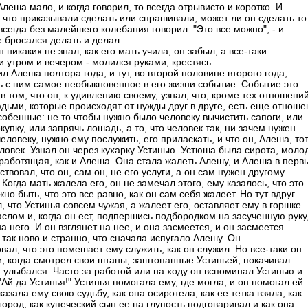
леша мало, и когда говорил, то всегда отрывисто и коротко. И
у что приказывали сделать или спрашивали, может ли он сделать то
 всегда без малейшего колебания говорил: "Это все можно", - и
е бросался делать и делал.
 никаких не знал; как его мать учила, он забыл, а все-таки
и утром и вечером - молился руками, крестясь.
л Алеша полтора года, и тут, во второй половине второго года,
ь с ним самое необыкновенное в его жизни событие. Событие это
в том, что он, к удивлению своему, узнал, что, кроме тех отношени
дьми, которые происходят от нужды друг в друге, есть еще отноше
собенные: не то чтобы нужно было человеку вычистить сапоги, или
купку, или запрячь лошадь, а то, что человек так, ни зачем нужен
еловеку, нужно ему послужить, его приласкать, и что он, Алеша, то
ловек. Узнал он через кухарку Устинью. Устюша была сирота, моло
 работящая, как и Алеша. Она стала жалеть Алешу, и Алеша в перв
ствовал, что он, сам он, не его услуги, а он сам нужен другому
 Когда мать жалела его, он не замечал этого, ему казалось, что это
жно быть, что это все равно, как он сам себя жалеет. Но тут вдруг
, что Устинья совсем чужая, а жалеет его, оставляет ему в горшке
аслом и, когда он ест, подпершись подбородком на засученную руку
а него. И он взглянет на нее, и она засмеется, и он засмеется.
так ново и странно, что сначала испугало Алешу. Он
вал, что это помешает ему служить, как он служил. Но все-таки он
и, когда смотрел свои штаны, заштопанные Устиньей, покачивал
и улыбался. Часто за работой или на ходу он вспоминал Устинью и
"Ай да Устинья!" Устинья помогала ему, где могла, и он помогал ей.
азала ему свою судьбу, как она осиротела, как ее тетка взяла, как
город, как купеческий сын ее на глупость подговаривал и как она