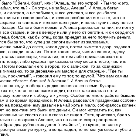
было "Сбегай, брат", или: "Алеша, ты это устрой. - Ты что ж это,
абыл, что ль? - Смотри, не забудь, Алеша". И Алеша бегал,
, и смотрел, а не забывал, и все успевал, и все улыбался.
атнины он скоро разбил, и хозяин разбранил его за то, что он
махрами на сапогах и голыми пальцами, и велел купить ему новые
а базаре. Сапоги были новые, и Алеша радовался на них, но ноги у
 всё старые, и они к вечеру ныли у него от беготни, и он сердился
леша боялся, как бы отец, когда приедет за него получить деньги,
ся бы за то, что купец за сапоги вычтет из жалованья.
Алеша зимой до света, колол дров, потом выметал двор, задавал
ве, лошади, поил их. Потом топил печи, чистил сапоги, одежу
 ставил самовары, чистил их, потом либо приказчик звал его
ть товар, либо кухарка приказывала ему месить тесто, чистить
 Потом посылали его в город, то с запиской, то за хозяйской
в гимназию, то за деревянным маслом для старушки. "Где ты
ь, проклятый", - говорил ему то тот, то другой. "Что вам самим
Алеша сбегает. Алешка! А Алешка!" И Алеша бегал.
 он на ходу, а обедать редко поспевал со всеми. Кухарка
о за то, что он не со всеми ходит, но все-таки жалела его и
а ему горячего и к обеду и к ужину. Особенно много работы бывало
ам и во время праздников. И Алеша радовался праздникам особен
то на праздники ему давали на чай хоть и мало, собиралось копеек
т, но все-таки это были его деньги. Он мог истратить их, как
лованья же своего он и в глаза не видал. Отец приезжал, брал у
олько выговаривал Алешке, что он сапоги скоро растрепал.
собрал два рубля этих денег "начайных", то купил, по совету
красную вязаную куртку, и когда надел, то не мог уж свести губы от
твия.