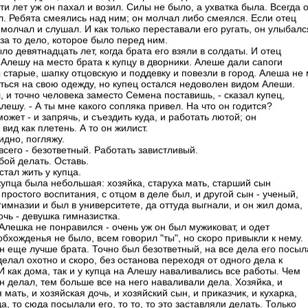
и лет уж он пахал и возил. Силы не было, а ухватка была. Всегда 
л. Ребята смеялись над ним; он молчал либо смеялся. Если отец
 молчал и слушал. И как только переставали его ругать, он улыбалс
за то дело, которое было перед ним.
о девятнадцать лет, когда брата его взяли в солдаты. И отец
 Алешу на место брата к купцу в дворники. Алеше дали сапоги
 старые, шапку отцовскую и поддевку и повезли в город. Алеша не 
ться на свою одежду, но купец остался недоволен видом Алеши.
, и точно человека заместо Семена поставишь, - сказал купец,
лешу. - А ты мне какого сопляка привел. На что он годится?
может - и запрячь, и съездить куда, и работать лютой; он
 вид как плетень. А то он жилист.
видно, погляжу.
всего - безответный. Работать завистливый.
обой делать. Оставь.
тал жить у купца.
купца была небольшая: хозяйка, старуха мать, старший сын
простого воспитания, с отцом в деле был, и другой сын - ученый,
гимназии и был в университете, да оттуда выгнали, и он жил дома,
чь - девушка гимназистка.
Алешка не понравился - очень уж он был мужиковат, и одет
обхожденья не было, всем говорил "ты", но скоро привыкли к нему.
н еще лучше брата. Точно был безответный, на все дела его посыл
делал охотно и скоро, без останова переходя от одного дела к
И как дома, так и у купца на Алешу наваливались все работы. Чем
н делал, тем больше все на него наваливали дела. Хозяйка, и
 мать, и хозяйская дочь, и хозяйский сын, и приказчик, и кухарка,
да, то сюда посылали его, то то, то это заставляли делать. Только