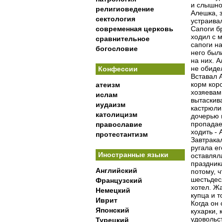
и слышно 
религиоведение
Алешка, з
сектология
устраивал
современная церковь
Сапоги бр
ходил с 
сравнительное
сапоги н
богословие
него были
на них. А
не обидел
Конфессии
Вставал 
корм коро
атеизм
хозяевам,
ислам
вытаскива
иудаизм
кастрюли.
католицизм
дочерью 
пропадаеш
православие
ходить - 
протестантизм
Завтракал
ругала ег
Иностранные языки
оставлял
праздник
Английский
потому, ч
шестьдеся
Французский
хотел. Жа
Немецкий
купца и т
Иврит
Когда он 
Японский
кухарки, 
удовольс
Турецкий