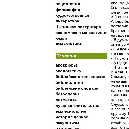
двенадцат
социология
был весе
философия
ругал, он
художественная
и брался 
литература
Алеше был
поставил
Школьная литература
братнины
экономика и менеджмент
нарадова
юмор
- Я думал
языкознание
оглянув А
- Он все 
только на
Теология
- Ну уж, 
- А пуще 
апокрифы
- Что с т
апологетика
И Алеша с
библейские толкования
Семья у 
женатый, 
библиология
кончил в 
библейские словари
да еще до
богословие
Сначала 
догматика
плохо, и 
Служил о
душепопечительство
и все он 
екклесиология
другому. 
история церкви
больше о
оккультизм
хозяйская
все то ту
патрология