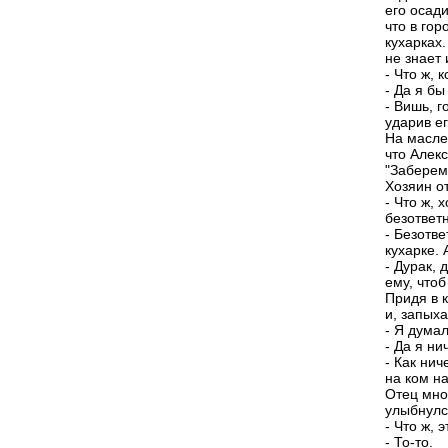
его осад
что в гор
кухарках.
не знает 
- Что ж, 
- Да я бы
- Вишь, г
ударив ег
На масле
что Алекс
"Забереме
Хозяин от
- Что ж, 
безответ
- Безотв
кухарке. 
- Дурак, 
ему, чтоб
Придя в 
и, запых
- Я думал
- Да я ни
- Как нич
на ком на
Отец мно
улыбнулс
- Что ж, 
- То-то.