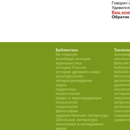
Говорил о
Удивился
Ваш ком
Обратно
Библиотека
Теологи
На главную
апокри
всеобщая история
апологе
журналистика
библейс
история России
библиол
история древнего мира
библейс
культурология
богосло
литературоведение
догмати
наука
душепоп
педагогика
екклеси
политология
история
право и юриспруденция
оккульт
психология
патроло
социология
религио
философия
сектоло
художественная литература
совреме
Школьная литература
сравнит
экономика и менеджмент
юмор