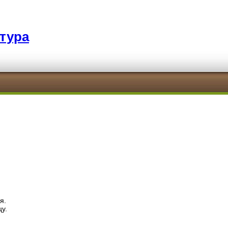
тура
я.
у.