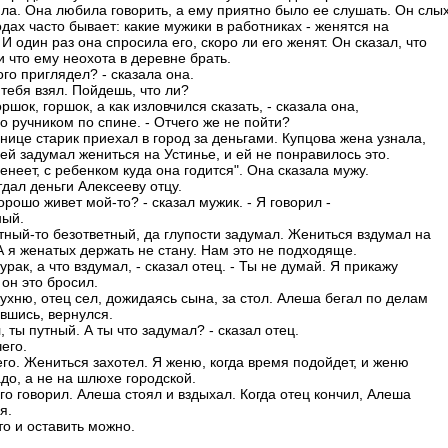
ила. Она любила говорить, а ему приятно было ее слушать. Он слы
одах часто бывает: какие мужики в работниках - женятся на
 И один раз она спросила его, скоро ли его женят. Он сказал, что
и что ему неохота в деревне брать.
кого приглядел? - сказала она.
 тебя взял. Пойдешь, что ли?
оршок, горшок, а как изловчился сказать, - сказала она,
о ручником по спине. - Отчего же не пойти?
нице старик приехал в город за деньгами. Купцова жена узнала,
ей задумал жениться на Устинье, и ей не понравилось это.
неет, с ребенком куда она годится". Она сказала мужу.
дал деньги Алексееву отцу.
хорошо живет мой-то? - сказал мужик. - Я говорил -
ный.
етный-то безответный, да глупости задумал. Жениться вздумал на
А я женатых держать не стану. Нам это не подходяще.
дурак, а что вздумал, - сказал отец. - Ты не думай. Я прикажу
 он это бросил.
кухню, отец сел, дожидаясь сына, за стол. Алеша бегал по делам
авшись, вернулся.
, ты путный. А ты что задумал? - сказал отец.
чего.
его. Жениться захотел. Я женю, когда время подойдет, и женю
до, а не на шлюхе городской.
го говорил. Алеша стоял и вздыхал. Когда отец кончил, Алеша
я.
это и оставить можно.