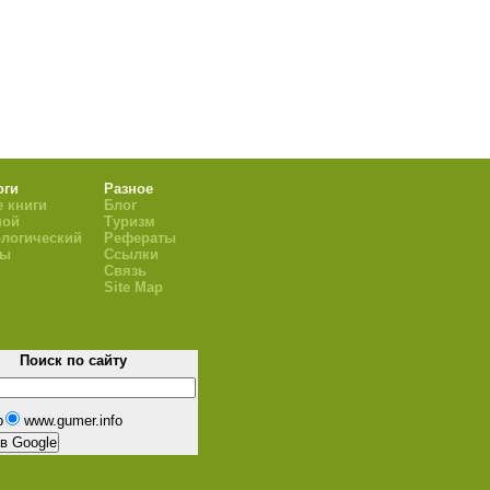
оги
Разное
 книги
Блог
ной
Туризм
логический
Рефераты
ры
Ссылки
Связь
Site Map
Поиск по сайту
b
www.gumer.info