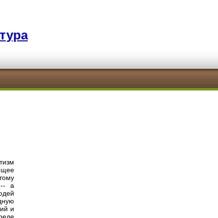
тура
тизм
ющее
тому
-- а
юдей
дную
ий и
реде