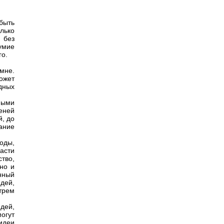
быть
лько
 без
умие
го.
мне.
ожет
дных
ными
еней
, до
ание
оды,
асти
тво,
жно и
нный
дей,
 трем
юдей,
огут
идеи