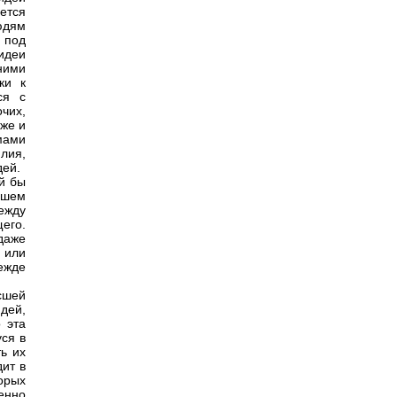
ается
юдям
 под
 идеи
шними
ки к
ся с
чих,
же и
мами
лия,
дей.
ой бы
дшем
ежду
его.
даже
 или
ежде
сшей
юдей,
 эта
ся в
ь их
ит в
торых
енно