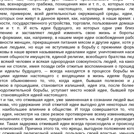
ва, всенародного грабежа, похищения жен и т. п., о, которых ост
воспоминание; есть идеи настоящего, которые внушены л
ием, примером, всей деятельностью окружающей среды, идеи,
которых они живут в данное время, как, например, в наше время:
ности, государственного устройства, торговли, пользования дома
ми и т. п. И есть идеи будущего, из которых одни уже близ
влению и заставляют людей изменять свою жизнь и бороть
 формами, как, например, в нашем мире идеи освобождения рабо
вности женщин, прекращения питания мясом и другие идеи, хотя у
емые людьми, но еще не вступившие в борьбу с прежними фор
аковы в наше время называемые идеалами идеи: уничтожения наси
ения общности имуществ, единой религии, всеобщего братства лю
 всякий человек и всякая однородная совокупность людей, на как
они ни стояли, имея позади себя отжитые воспоминания о проше
и идеалы будущего, -- всегда находятся в процессе борьбы м
щими идеями настоящего с входящими в жизнь идеям будущ
ется обыкновенно то, что, когда идея, бывшая полезною и 
мою в прошедшем, становится излишней, идея эта, после более
одолжительной борьбы, уступает место новой идее, бывшей пр
 становящейся идеей настоящего.
т и так, что отжившая идея, уже замененная в сознании людей вы
акова, что удержание этой отжитой идеи выгодно для некоторых л
наибольшее влияние в обществе. И тогда совершается то, что
 идея, несмотря на свое резкое противоречие всему изменившему
тношениях строю жизни, продолжает влиять на людей и руководит
ми. Такая задержка отжившей идеи всегда происходила и происход
религиозной. Причина этого та, что жрецы, выгодное положение ко
с отжившей религиозной идеей, пользуясь своей властью, умышл