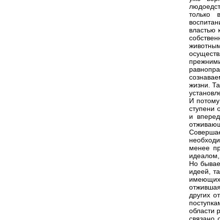
людоедст
только 
воспитан
властью 
собствен
животны
осущест
прежними
равнопра
сознава
жизни. Т
установл
И потому
ступени 
и вперед
отживаю
Соверша
необходи
менее пр
идеалом,
Но бывае
идеей, т
имеющих 
отжившая
других о
поступка
области 
связано 