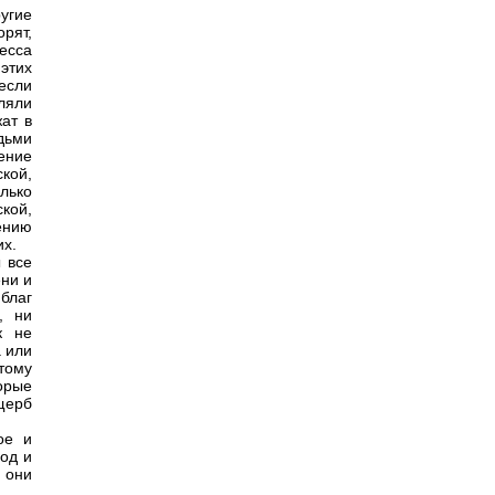
ругие
рят,
есса
этих
 если
вляли
ат в
дьми
ение
кой,
лько
ской,
ению
их.
 все
ни и
 благ
, ни
к не
а или
тому
орые
щерб
ое и
род и
е они