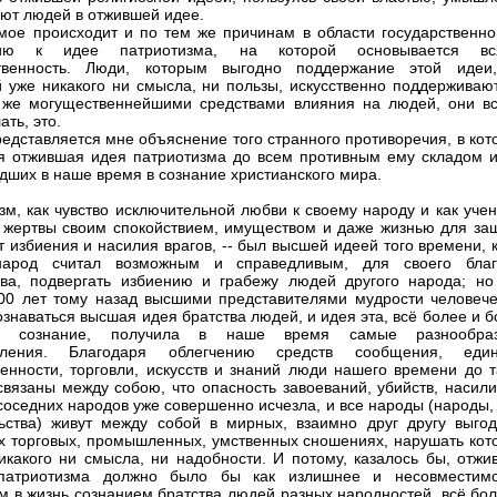
ют людей в отжившей идее.
мое происходит и по тем же причинам в области государственно
ию к идее патриотизма, на которой основывается вс
ственность. Люди, которым выгодно поддержание этой идеи
уже никакого ни смысла, ни пользы, искусственно поддерживают
же могущественнейшими средствами влияния на людей, они вс
ать, это.
редставляется мне объяснение того странного противоречия, в ко
я отжившая идея патриотизма до всем противным ему складом и
дших в наше время в сознание христианского мира.
зм, как чувство исключительной любви к своему народу и как уче
 жертвы своим спокойствием, имуществом и даже жизнью для за
т избиения и насилия врагов, -- был высшей идеей того времени, 
народ считал возможным и справедливым, для своего бла
ва, подвергать избиению и грабежу людей другого народа; но
00 лет тому назад высшими представителями мудрости человече
ознаваться высшая идея братства людей, и идея эта, всё более и 
в сознание, получила в наше время самые разнообра
вления. Благодаря облегчению средств сообщения, един
нности, торговли, искусств и знаний люди нашего времени до т
связаны между собою, что опасность завоеваний, убийств, насили
соседних народов уже совершенно исчезла, и все народы (народы,
ьства) живут между собой в мирных, взаимно друг другу выгод
х торговых, промышленных, умственных сношениях, нарушать кот
икакого ни смысла, ни надобности. И потому, казалось бы, отжи
 патриотизма должно было бы как излишнее и несовместим
 в жизнь сознанием братства людей разных народностей, всё бол