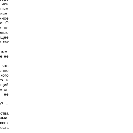
 или
нным
изм,
нное
но. О
е не
рные
ющее
е так
том,
ые не
 что
енно
кого
то и
ющий
ым он
, не
? --
йства
дные,
 всех
есть