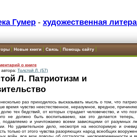
ка Гумер
-
художественная литера
торы
Новые книги
Связь
Помощь сайту
ментарий о книге
и автора:
Толстой Л. (57)
той Л. Патриотизм и
вительство
несколько раз приходилось высказывать мысль о том, что патрио
аше время чувство неестественное, неразумное, вредное, причиня
долю тех бедствий, от которых страдает человечество, и что поэ
это не должно быть воспитываемо, как это делается теперь, 
, подавляемо и уничтожаемо всеми зависящими от разумных л
ми. Но удивительное дело, несмотря на неоспоримую и очеви
сть только от этого чувства разоряющих народ всеобщих вооружен
ных войн, все мои доводы об отсталости, несвоевременности и в