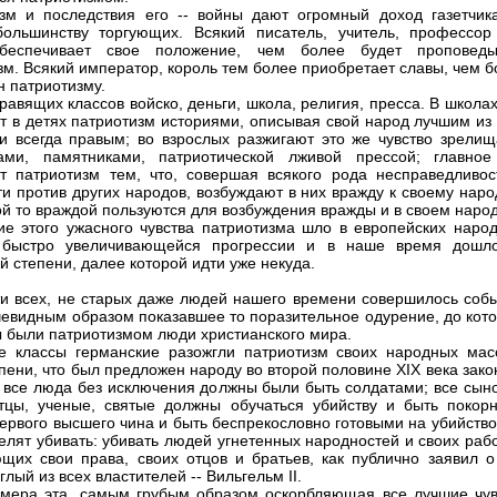
зм и последствия его -- войны дают огромный доход газетчик
ольшинству торгующих. Всякий писатель, учитель, профессор
беспечивает свое положение, чем более будет проповеды
зм. Всякий император, король тем более приобретает славы, чем 
н патриотизму.
правящих классов войско, деньги, школа, религия, пресса. В школа
т в детях патриотизм историями, описывая свой народ лучшим из 
и всегда правым; во взрослых разжигают это же чувство зрелищ
вами, памятниками, патриотической лживой прессой; главное
т патриотизм тем, что, совершая всякого рода несправедливос
ти против других народов, возбуждают в них вражду к своему наро
ой то враждой пользуются для возбуждения вражды и в своем народ
ие этого ужасного чувства патриотизма шло в европейских народ
о быстро увеличивающейся прогрессии и в наше время дошл
й степени, далее которой идти уже некуда.
и всех, не старых даже людей нашего времени совершилось собы
евидным образом показавшее то поразительное одурение, до кото
 были патриотизмом люди христианского мира.
 классы германские разожгли патриотизм своих народных мас
епени, что был предложен народу во второй половине XIX века зако
 все люда без исключения должны были быть солдатами; все сыно
тцы, ученые, святые должны обучаться убийству и быть покор
ервого высшего чина и быть беспрекословно готовыми на убийство
велят убивать: убивать людей угнетенных народностей и своих раб
их свои права, своих отцов и братьев, как публично заявил о
лый из всех властителей -- Вильгельм II.
мера эта, самым грубым образом оскорбляющая все лучшие чув