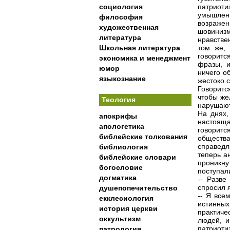
социология
патриот
умышлен
философия
возражен
художественная
шовинизм
литература
нравстве
Школьная литература
том же, 
говоритс
экономика и менеджмент
фразы, и
юмор
ничего о
языкознание
жестоко 
Говоритс
чтобы же
Теология
нарушают
На днях,
апокрифы
настоящ
апологетика
говоритс
библейские толкования
обществ
справедл
библиология
теперь а
библейские словари
проникну
богословие
поступал
догматика
-- Разве
спросил я
душепопечительство
-- Я все
екклесиология
истинных
история церкви
практиче
оккультизм
людей, и
патриотиз
патрология