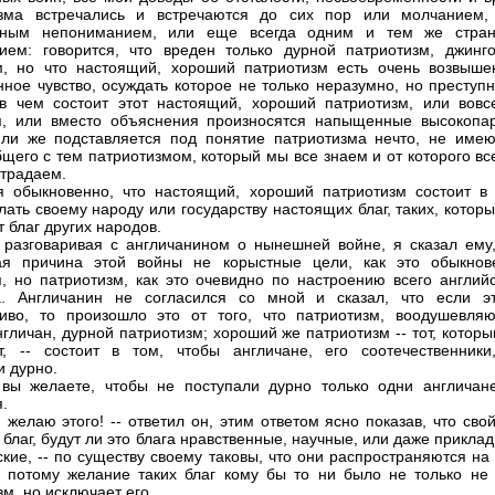
изма встречались и встречаются до сих пор или молчанием,
ным непониманием, или еще всегда одним и тем же стра
ием: говорится, что вреден только дурной патриотизм, джинго
, но что настоящий, хороший патриотизм есть очень возвыше
нное чувство, осуждать которое не только неразумно, но преступ
в чем состоит этот настоящий, хороший патриотизм, или вовс
я, или вместо объяснения произносятся напыщенные высокопа
ли же подставляется под понятие патриотизма нечто, не име
бщего с тем патриотизмом, который мы все знаем и от которого вс
страдаем.
я обыкновенно, что настоящий, хороший патриотизм состоит в 
лать своему народу или государству настоящих благ, таких, котор
 благ других народов.
 разговаривая с англичанином о нынешней войне, я сказал ему,
ая причина этой войны не корыстные цели, как это обыкнов
я, но патриотизм, как это очевидно по настроению всего английс
а. Англичанин не согласился со мной и сказал, что если э
иво, то произошло это от того, что патриотизм, воодушевля
нгличан, дурной патриотизм; хороший же патриотизм -- тот, котор
т, -- состоит в том, чтобы англичане, его соотечественники
и дурно.
 вы желаете, чтобы не поступали дурно только одни англичане
.
м желаю этого! -- ответил он, этим ответом ясно показав, что сво
 благ, будут ли это блага нравственные, научные, или даже прикла
ские, -- по существу своему таковы, что они распространяются на
 потому желание таких благ кому бы то ни было не только не 
м, но исключает его.