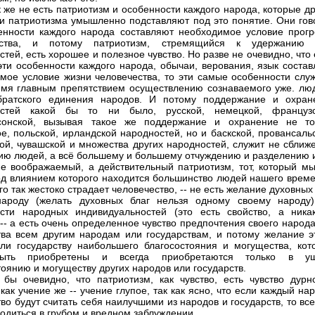
к же не есть патриотизм и особенности каждого народа, которые д
и патриотизма умышленно подставляют под это понятие. Они гово
енности каждого народа составляют необходимое условие прогр
ества, и потому патриотизм, стремящийся к удержанию 
стей, есть хорошее и полезное чувство. Но разве не очевидно, что
 эти особенности каждого народа, обычаи, верования, язык соста
мое условие жизни человечества, то эти самые особенности служ
мя главным препятствием осуществлению сознаваемого уже. лю
братского единения народов. И потому поддержание и охран
остей какой бы то ни было, русской, немецкой, французс
ксонской, вызывая такое же поддержание и охранение не то
ое, польской, ирландской народностей, но и баскской, провансаль
ой, чувашской и множества других народностей, служит не сближ
ию людей, а всё большему и большему отчуждению и разделению 
не воображаемый, а действительный патриотизм, тот, который мы
од влиянием которого находится большинство людей нашего време
го так жестоко страдает человечество, -- не есть желание духовных
народу (желать духовных благ нельзя одному своему народу)
сти народных индивидуальностей (это есть свойство, а ника
, -- а есть очень определенное чувство предпочтения своего народ
тва всем другим народам или государствам, и потому желание э
ли государству наибольшего благосостояния и могущества, кот
ыть приобретены и всегда приобретаются только в у
тоянию и могуществу других народов или государств.
 бы очевидно, что патриотизм, как чувство, есть чувство дурн
как учение же -- учение глупое, так как ясно, что если каждый на
тво будут считать себя наилучшими из народов и государств, то вс
ходиться в грубом и вредном заблуждении.