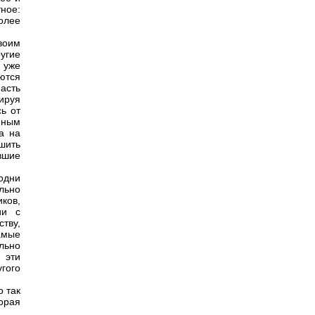
ное:
более
своим
угие
о уже
уются
асть
ируя
ь от
нным
а на
ршить
ившие
одни
ельно
ков,
ии с
тву,
амые
льно
 эти
гого
о так
орая