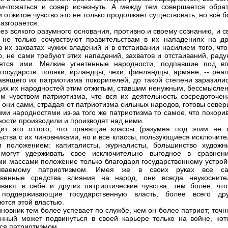
ичтожаться и совер исчезнуть. А между тем совершается обрат
и отжитое чувство это не только продолжает существовать, но всё 
азгорается.
ез всякого разумного основания, противно и своему сознанию, и 
 не только сочувствуют правительствам в их нападениях на др
в их захватах чужих владений и в отстаивании насилием того, чт
о, не сами требуют этих нападений, захватов и отстаиваний, рад
дятся ими. Мелкие угнетенные народности, подпавшие под вп
государств: поляки, ирландцы, чехи, финляндцы, армяне, -- реаг
авящего их патриотизма покорителей, до такой степени заразилис
их их народностей этим отжитым, ставшим ненужным, бессмысле
м чувством патриотизма, что вся их деятельность сосредоточен
о они сами, страдая от патриотизма сильных народов, готовы сове
ими народностями из-за того же патриотизма то самое, что покор
ности производили и производят над ними.
дит это оттого, что правящие классы (разумея под этим не 
ьства с их чиновниками, но и все классы, пользующиеся исключит
 положением: капиталисты, журналисты, большинство художни
 могут удерживать свое исключительно выгодное в сравнен
и массами положение только благодаря государственному устройс
иваемому патриотизмом. Имея же в своих руках все с
твенные средства влияния на народ, они всегда неукосните
вают в себе и других патриотические чувства, тем более, что
, поддерживающие государственную власть, более всего дру
ются этой властью.
иновник тем более успевает по службе, чем он более патриот; точн
нный может подвинуться в своей карьере только на войне, кот
ся патриотизмом.