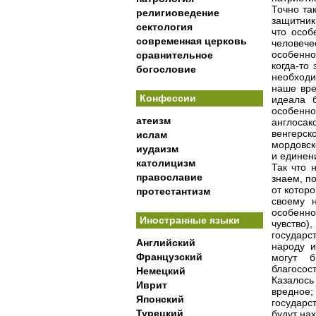
Точно та
религиоведение
защитник
сектология
что особ
современная церковь
человеч
особенно
сравнительное
когда-то
богословие
необходи
наше вре
Конфессии
идеала 
особенн
атеизм
англоса
венгерск
ислам
мордовск
иудаизм
и единен
католицизм
Так что 
православие
знаем, п
от которо
протестантизм
своему 
особенно
Иностранные языки
чувство)
государс
Английский
народу и
Французский
могут б
благосос
Немецкий
Казалось
Иврит
вредное; 
Японский
государс
Турецкий
будут на