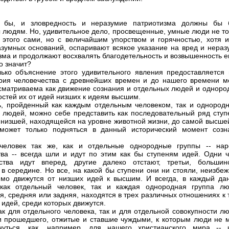
ь бы, и зловредность и неразумие патриотизма должны бы 
 людям. Но, удивительное дело, просвещенные, умные люди не то
 этого сами, но с величайшим упорством и горячностью, хотя и
азумных оснований, оспаривают всякое указание на вред и нераз
зма и продолжают восхвалять благодетельность и возвышенность е
о значит?
ько объяснение этого удивительного явления предоставляется 
рия человечества с древнейших времен и до нашего времени м
сматриваема как движение сознания и отдельных людей и одноро
остей их от идей низших к идеям высшим.
ь, пройденный как каждым отдельным человеком, так и однород
 людей, можно себе представить как последовательный ряд ступ
 низшей, находящейся на уровне животной жизни, до самой высшей
 может только подняться в данный исторический момент созн
.
человек так же, как и отдельные однородные группы -- нар
тва -- всегда шли и идут по этим как бы ступеням идей. Одни ч
ства идут вперед, другие далеко отстают, третьи, большинс
 в середине. Но все, на какой бы ступени они ни стояли, неизбе
мо движутся от низших идей к высшим. И всегда, в каждый да
 как отдельный человек, так и каждая однородная группа лю
я, средняя или задняя, находятся в трех различных отношениях к
 идей, среди которых движутся.
как для отдельного человека, так и для отдельной совокупности л
и прошедшего, отжитые и ставшие чуждыми, к которым люди не м
нуться, как, например, для нашего христианского мира -- 