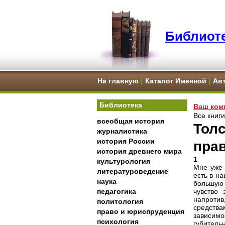
Библиоте
На главную
Каталог Именной
Ав
Библиотека
Ваш ком
Все книг
всеобщая история
Толс
журналистика
история России
пра
история древнего мира
1
культурология
Мне уже 
литературоведение
есть в н
наука
большую 
педагогика
чувство 
напротив
политология
средства
право и юриспруденция
зависимо
психология
губитель