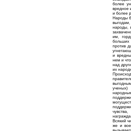
более ун
вредное 
и более р
Народы б
выгодам,
народы, 
захвачен
им, гор
больших 
против д
угнетающ
и вредны
нем и чт
над друг
их народ
Происхо
правител
выгодным
ученых)
народным
поддерж
могущес
поддержи
чувства
награжда
Всякий ч
же и вое
вызывает