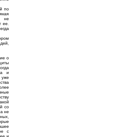
й по
якая
, не
 ее.
егда
тором
дей,
ние о
щиты
когда
га и
 уже
ства
более
зные
ству
акой
й со
 а не
ных,
орые
вшее
ое с
ее и