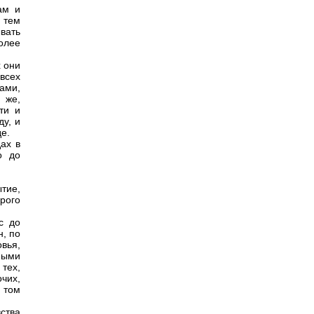
ам и
 тем
вать
более
х они
всех
ами,
 же,
ти и
ду, и
е.
ах в
о до
тие,
рого
с до
н, по
вья,
ными
 тех,
очих,
 том
ства