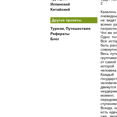
2
Испанский
Китайский
Казалос
очевидны
Другие проекты
не видят
всяких р
Туризм, Путешествия
патриоти
Что же эт
Рефераты
Одно тол
Блог
Вся исто
быть рас
совокупн
Весь пут
группами
от самой
которой
человека
Каждый 
государс
человече
движутся
неудержи
момент,
передова
ступеням
Всегда, 
есть иде
уже вер