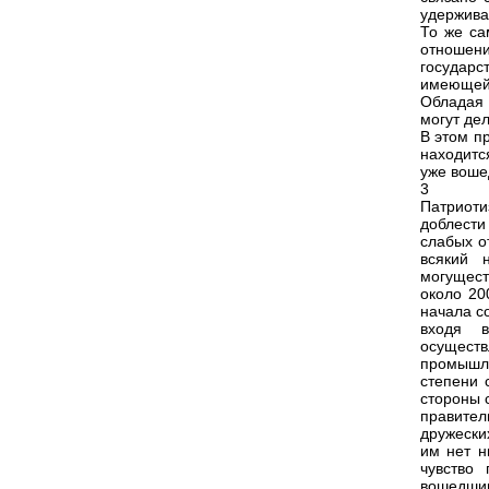
удержива
То же са
отношен
государ
имеющей 
Обладая 
могут дел
В этом п
находитс
уже воше
3
Патриоти
доблести
слабых о
всякий 
могущест
около 20
начала с
входя 
осущест
промышле
степени 
стороны 
правител
дружески
им нет н
чувство
вошедшим