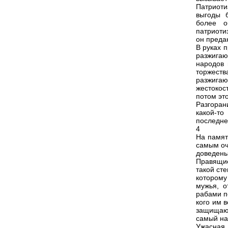
Патриоти
выгоды б
более о
патриоти
он преда
В руках 
разжигаю
народов 
торжест
разжигаю
жестокос
потом эт
Разгоран
какой-т
последне
4
На памят
самым оч
доведены
Правящие
такой ст
которому
мужья, о
рабами п
кого им 
защищающ
самый наг
Ужасная 