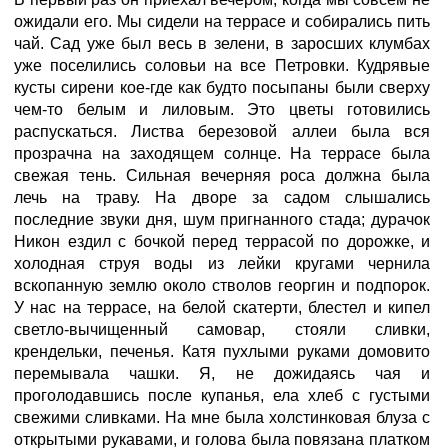
ожидали его. Мы сидели на террасе и собирались пить
чай. Сад уже был весь в зелени, в заросших клумбах
уже поселились соловьи на все Петровки. Кудрявые
кусты сирени кое-где как будто посыпаны были сверху
чем-то белым и лиловым. Это цветы готовились
распускаться. Листва березовой аллеи была вся
прозрачна на заходящем солнце. На террасе была
свежая тень. Сильная вечерняя роса должна была
лечь на траву. На дворе за садом слышались
последние звуки дня, шум пригнанного стада; дурачок
Никон ездил с бочкой перед террасой по дорожке, и
холодная струя воды из лейки кругами чернила
вскопанную землю около стволов георгин и подпорок.
У нас на террасе, на белой скатерти, блестел и кипел
светло-вычищенный самовар, стояли сливки,
крендельки, печенья. Катя пухлыми руками домовито
перемывала чашки. Я, не дожидаясь чая и
проголодавшись после купанья, ела хлеб с густыми
свежими сливками. На мне была холстинковая блуза с
открытыми рукавами, и голова была повязана платком