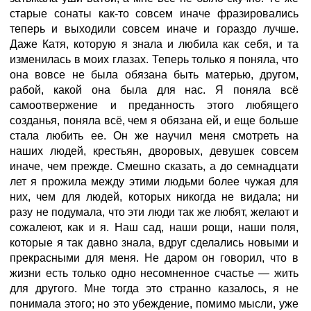
старые сонаты как-то совсем иначе фразировались
теперь и выходили совсем иначе и гораздо лучше.
Даже Катя, которую я знала и любила как себя, и та
изменилась в моих глазах. Теперь только я поняла, что
она вовсе не была обязана быть матерью, другом,
рабой, какой она была для нас. Я поняла всё
самоотвержение и преданность этого любящего
созданья, поняла всё, чем я обязана ей, и еще больше
стала любить ее. Он же научил меня смотреть на
наших людей, крестьян, дворовых, девушек совсем
иначе, чем прежде. Смешно сказать, а до семнадцати
лет я прожила между этими людьми более чужая для
них, чем для людей, которых никогда не видала; ни
разу не подумала, что эти люди так же любят, желают и
сожалеют, как и я. Наш сад, наши рощи, наши поля,
которые я так давно знала, вдруг сделались новыми и
прекрасными для меня. Не даром он говорил, что в
жизни есть только одно несомненное счастье — жить
для другого. Мне тогда это странно казалось, я не
понимала этого; но это убеждение, помимо мысли, уже