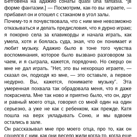
Бетговена на адажио сонаты quasi una fantasia. *[в
форме фантазии.] — Посмотрим, как-то вы играете, —
прибавил он и отошел с стаканом в угол залы.
Почему-то я почувствовала, что с ним мне невозможно
отказываться и делать предисловия, что я дурно играю;
я покорно села за клавикорды и начала играть, как
умела, хотя и боялась суда, зная, что он понимает и
любит музыку. Адажио было в тоне того чувства
воспоминания, которое было вызвано разговором за
чаем, и я сыграла, кажется, порядочно. Но скерцо он
мне не дал играть. "Нет, это вы нехорошо играете, —
сказал он, подходя ко мне, — это оставьте, а первое
недурно. Вы, кажется, понимаете музыку". Эта
умеренная похвала так обрадовала меня, что я даже
покраснела. Мне так ново и приятно было, что он, друг
и равный моего отца, говорил со мной один на один
серьезно, а уже не как с ребенком, как прежде. Катя
пошла на верх укладывать Соню, и мы вдвоем
остались в зале.
Он рассказывал мне про моего отца, про то, как он
сошелся с ним, как они весело жили когда-то, когда еще