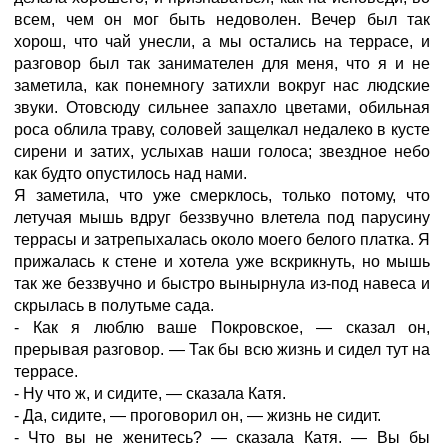
всем, чем он мог быть недоволен. Вечер был так
хорош, что чай унесли, а мы остались на террасе, и
разговор был так занимателен для меня, что я и не
заметила, как понемногу затихли вокруг нас людские
звуки. Отовсюду сильнее запахло цветами, обильная
роса облила траву, соловей защелкал недалеко в кусте
сирени и затих, услыхав наши голоса; звездное небо
как будто опустилось над нами.
Я заметила, что уже смерклось, только потому, что
летучая мышь вдруг беззвучно влетела под парусину
террасы и затрепыхалась около моего белого платка. Я
прижалась к стене и хотела уже вскрикнуть, но мышь
так же беззвучно и быстро вынырнула из-под навеса и
скрылась в полутьме сада.
- Как я люблю ваше Покровское, — сказал он,
прерывая разговор. — Так бы всю жизнь и сидел тут на
террасе.
- Ну что ж, и сидите, — сказала Катя.
- Да, сидите, — проговорил он, — жизнь не сидит.
- Что вы не женитесь? — сказала Катя. — Вы бы