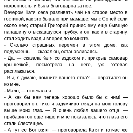
искренность, и была благодарна за нее.
Вечером Катя села разливать чай на старое место в
гостиной, как это бывало при мамаше; мы с Соней сели
около нее; старый Григорий принес ему еще бывшую
папашину отыскавшуюся трубку, и он, как и в старину,
стал ходить взад и вперед по комнате.
- Сколько страшных перемен в этом доме, как
подумаешь! — сказал он, останавливаясь.
- Да, — сказала Катя со вздохом и, прикрыв самовар
крышечкой, посмотрела на него, уж готовая
расплакаться.
- Вы, я думаю, помните вашего отца? — обратился он
ко мне.
- Мало, — отвечала я.
- А как бы вам теперь хорошо было бы с ним! —
проговорил он, тихо и задумчиво глядя на мою голову
выше моих глаз. — Я очень любил вашего отца! —
прибавил он еще тише и мне показалось, что глаза его
стали блестящее.
- А тут ее Бог взял! — проговорила Катя и тотчас же