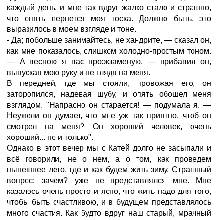
каждый день, и мне так вдруг жалко стало и страшно,
что опять вернется моя тоска. Должно быть, это
выразилось в моем взгляде и тоне.
- Да; побольше занимайтесь, не хандрите, — сказал он,
как мне показалось, слишком холодно-простым тоном.
— А весною я вас проэкзаменую, — прибавил он,
выпуская мою руку и не глядя на меня.
В передней, где мы стояли, провожая его, он
заторопился, надевая шубу, и опять обошел меня
взглядом. "Напрасно он старается! — подумала я. —
Неужели он думает, что мне уж так приятно, чтоб он
смотрел на меня? Он хороший человек, очень
хороший... но и только".
Однако в этот вечер мы с Катей долго не засыпали и
всё говорили, не о нем, а о том, как проведем
нынешнее лето, где и как будем жить зиму. Страшный
вопрос: зачем? уже не представлялся мне. Мне
казалось очень просто и ясно, что жить надо для того,
чтобы быть счастливою, и в будущем представлялось
много счастия. Как будто вдруг наш старый, мрачный