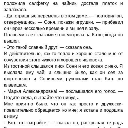
положила салфетку на чайник, достала платок и
заплакала.
- Да, страшные перемены в этом доме, — повторил он,
отвернувшись. — Соня, покажи игрушки, — прибавил
он через несколько времени и вышел в залу.
Полными слез глазами я посмотрела на Катю, когда он
вышел.
- Это такой славный друг! — сказала она.
И действительно, как-то тепло и хорошо стало мне от
сочувствия этого чужого и хорошего человека.
Из гостиной слышался писк Сони и его возня с нею. Я
выслала ему чай; и слышно было, как он сел за
фортепьяно и Сониными ручонками стал бить по
клавишам.
- Марья Александровна! — послышался его голос. —
Подите сюда, сыграйте что-нибудь.
Мне приятно было, что он так просто и дружески-
повелительно обращается ко мне; я встала и подошла
к нему.
- Вот это сыграйте, — сказал он, раскрывая тетрадь