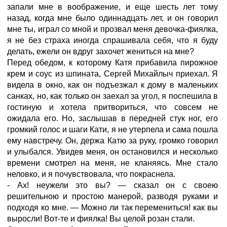
запали мне в воображение, и еще шесть лет тому
назад, когда мне было одиннадцать лет, и он говорил
мне ты, играл со мной и прозвал меня девочка-фиялка,
я не без страха иногда спрашивала себя, что я буду
делать, ежели он вдруг захочет жениться на мне?
Перед обедом, к которому Катя прибавила пирожное
крем и соус из шпината, Сергей Михайлыч приехал. Я
видела в окно, как он подъезжал к дому в маленьких
санках, но, как только он заехал за угол, я поспешила в
гостиную и хотела притвориться, что совсем не
ожидала его. Но, заслышав в передней стук ног, его
громкий голос и шаги Кати, я не утерпела и сама пошла
ему навстречу. Он, держа Катю за руку, громко говорил
и улыбался. Увидев меня, он остановился и несколько
времени смотрел на меня, не кланяясь. Мне стало
неловко, и я почувствовала, что покраснела.
- Ах! неужели это вы? — сказал он с своею
решительною и простою манерой, разводя руками и
подходя ко мне. — Можно ли так перемениться! как вы
выросли! Вот-те и фиялка! Вы целой розан стали.