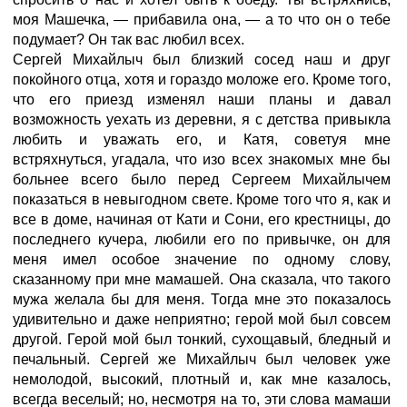
моя Машечка, — прибавила она, — а то что он о тебе
подумает? Он так вас любил всех.
Сергей Михайлыч был близкий сосед наш и друг
покойного отца, хотя и гораздо моложе его. Кроме того,
что его приезд изменял наши планы и давал
возможность уехать из деревни, я с детства привыкла
любить и уважать его, и Катя, советуя мне
встряхнуться, угадала, что изо всех знакомых мне бы
больнее всего было перед Сергеем Михайлычем
показаться в невыгодном свете. Кроме того что я, как и
все в доме, начиная от Кати и Сони, его крестницы, до
последнего кучера, любили его по привычке, он для
меня имел особое значение по одному слову,
сказанному при мне мамашей. Она сказала, что такого
мужа желала бы для меня. Тогда мне это показалось
удивительно и даже неприятно; герой мой был совсем
другой. Герой мой был тонкий, сухощавый, бледный и
печальный. Сергей же Михайлыч был человек уже
немолодой, высокий, плотный и, как мне казалось,
всегда веселый; но, несмотря на то, эти слова мамаши