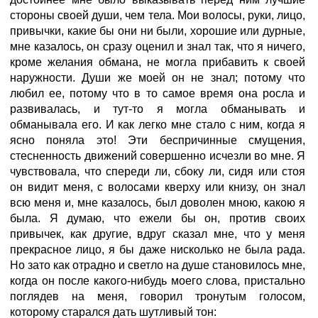
стороны своей души, чем тела. Мои волосы, руки, лицо,
привычки, какие бы они ни были, хорошие или дурные,
мне казалось, он сразу оценил и знал так, что я ничего,
кроме желания обмана, не могла прибавить к своей
наружности. Души же моей он не знал; потому что
любил ее, потому что в то самое время она росла и
развивалась, и тут-то я могла обманывать и
обманывала его. И как легко мне стало с ним, когда я
ясно поняла это! Эти беспричинные смущения,
стесненность движений совершенно исчезли во мне. Я
чувствовала, что спереди ли, сбоку ли, сидя или стоя
он видит меня, с волосами кверху или книзу, он знал
всю меня и, мне казалось, был доволен мною, какою я
была. Я думаю, что ежели бы он, против своих
привычек, как другие, вдруг сказал мне, что у меня
прекрасное лицо, я бы даже нисколько не была рада.
Но зато как отрадно и светло на душе становилось мне,
когда он после какого-нибудь моего слова, пристально
поглядев на меня, говорил тронутым голосом,
которому старался дать шутливый тон: