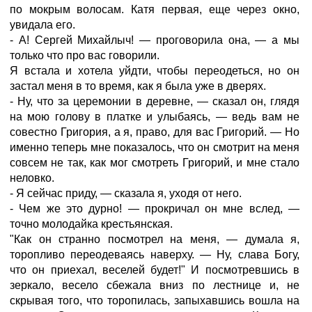
по мокрым волосам. Катя первая, еще через окно,
увидала его.
- А! Сергей Михайлыч! — проговорила она, — а мы
только что про вас говорили.
Я встала и хотела уйдти, чтобы переодеться, но он
застал меня в то время, как я была уже в дверях.
- Ну, что за церемонии в деревне, — сказал он, глядя
на мою голову в платке и улыбаясь, — ведь вам не
совестно Григория, а я, право, для вас Григорий. — Но
именно теперь мне показалось, что он смотрит на меня
совсем не так, как мог смотреть Григорий, и мне стало
неловко.
- Я сейчас приду, — сказала я, уходя от него.
- Чем же это дурно! — прокричал он мне вслед, —
точно молодайка крестьянская.
"Как он странно посмотрел на меня, — думала я,
торопливо переодеваясь наверху. — Ну, слава Богу,
что он приехал, веселей будет!" И посмотревшись в
зеркало, весело сбежала вниз по лестнице и, не
скрывая того, что торопилась, запыхавшись вошла на