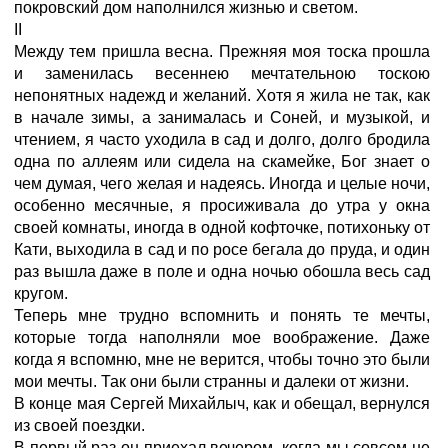
покровский дом наполнился жизнью и светом.
II
Между тем пришла весна. Прежняя моя тоска прошла
и заменилась весеннею мечтательною тоскою
непонятных надежд и желаний. Хотя я жила не так, как
в начале зимы, а занималась и Соней, и музыкой, и
чтением, я часто уходила в сад и долго, долго бродила
одна по аллеям или сидела на скамейке, Бог знает о
чем думая, чего желая и надеясь. Иногда и целые ночи,
особенно месячные, я просиживала до утра у окна
своей комнаты, иногда в одной кофточке, потихоньку от
Кати, выходила в сад и по росе бегала до пруда, и один
раз вышла даже в поле и одна ночью обошла весь сад
кругом.
Теперь мне трудно вспомнить и понять те мечты,
которые тогда наполняли мое воображение. Даже
когда я вспомню, мне не верится, чтобы точно это были
мои мечты. Так они были странны и далеки от жизни.
В конце мая Сергей Михайлыч, как и обещал, вернулся
из своей поездки.
В первый раз он приехал вечером, когда мы совсем не