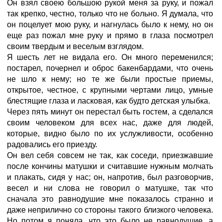
Он взял своею большою рукой меня за руку, и пожал
так крепко, честно, только что не больно. Я думала, что
он поцелует мою руку, и нагнулась было к нему, но он
еще раз пожал мне руку и прямо в глаза посмотрел
своим твердым и веселым взглядом.
Я шесть лет не видала его. Он много переменился;
постарел, почернел и оброс бакенбардами, что очень
не шло к нему; но те же были простые приемы,
открытое, честное, с крупными чертами лицо, умные
блестящие глаза и ласковая, как будто детская улыбка.
Через пять минут он перестал быть гостем, а сделался
своим человеком для всех нас, даже для людей,
которые, видно было по их услужливости, особенно
радовались его приезду.
Он вел себя совсем не так, как соседи, приезжавшие
после кончины матушки и считавшие нужным молчать
и плакать, сидя у нас; он, напротив, был разговорчив,
весел и ни слова не говорил о матушке, так что
сначала это равнодушие мне показалось странно и
даже неприлично со стороны такого близкого человека.
Но потом я поняла, что это было не равнодушие, а