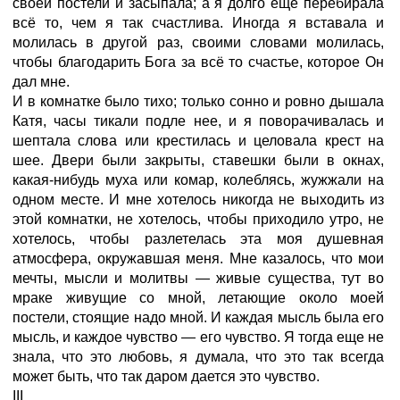
своей постели и засыпала; а я долго еще перебирала
всё то, чем я так счастлива. Иногда я вставала и
молилась в другой раз, своими словами молилась,
чтобы благодарить Бога за всё то счастье, которое Он
дал мне.
И в комнатке было тихо; только сонно и ровно дышала
Катя, часы тикали подле нее, и я поворачивалась и
шептала слова или крестилась и целовала крест на
шее. Двери были закрыты, ставешки были в окнах,
какая-нибудь муха или комар, колеблясь, жужжали на
одном месте. И мне хотелось никогда не выходить из
этой комнатки, не хотелось, чтобы приходило утро, не
хотелось, чтобы разлетелась эта моя душевная
атмосфера, окружавшая меня. Мне казалось, что мои
мечты, мысли и молитвы — живые существа, тут во
мраке живущие со мной, летающие около моей
постели, стоящие надо мной. И каждая мысль была его
мысль, и каждое чувство — его чувство. Я тогда еще не
знала, что это любовь, я думала, что это так всегда
может быть, что так даром дается это чувство.
III