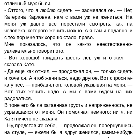
отличный муж были.
- Оттого, что я люблю сидеть, — засмеялся он. — Нет,
Катерина Карловна, нам с вами уж не жениться. На
меня уж давно все перестали смотреть, как на
человека, которого женить можно. А я сам и подавно, и
с тех пор мне так хорошо стало, право.
Мне показалось, что он как-то неестественно-
увлекательно говорит это.
- Вот хорошо! тридцать шесть лет, уж и отжил, —
сказала Катя.
- Да еще как отжил, — продолжал он, — только сидеть
и хочется. А чтоб жениться, надо другое. Вот спросите-
ка у нее, — прибавил он, головой указывая на меня. —
Вот этих женить надо. А мы с вами будем на них
радоваться.
В тоне его была затаенная грусть и напряженность, не
укрывшаяся от меня. Он помолчал немного; ни я, ни
Катя ничего не сказали.
- Ну, представьте себе, — продолжал он, повернувшись
на стуле, — ежели бы я вдруг женился, каким-нибудь