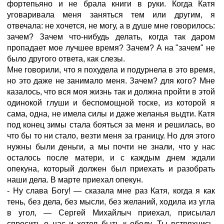
фортепьяно и не брала книги в руки. Когда Катя
уговаривала меня заняться тем или другим, я
отвечала: не хочется, не могу, а в душе мне говорилось:
зачем? Зачем что-нибудь делать, когда так даром
пропадает мое лучшее время? Зачем? А на "зачем" не
было другого ответа, как слезы.
Мне говорили, что я похудела и подурнела в это время,
но это даже не занимало меня. Зачем? для кого? Мне
казалось, что вся моя жизнь так и должна пройти в этой
одинокой глуши и беспомощной тоске, из которой я
сама, одна, не имела силы и даже желанья выдти. Катя
под конец зимы стала бояться за меня и решилась, во
что бы то ни стало, везти меня за границу. Но для этого
нужны были деньги, а мы почти не знали, что у нас
осталось после матери, и с каждым днем ждали
опекуна, который должен был приехать и разобрать
наши дела. В марте приехал опекун.
- Ну слава Богу! — сказала мне раз Катя, когда я как
тень, без дела, без мысли, без желаний, ходила из угла
в угол, — Сергей Михайлыч приехал, присылал
спросить о нас и хотел быть к обеду. Ты встряхнись,