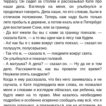
террасу. Он сидел за столом и рассказывал Кате про
наши дела. Взглянув на меня, он улыбнулся и
продолжал говорить. Дела наши, по его словам, были в
отличном положении. Теперь нам надо было только
лето пробыть в деревне, а потом ехать или в Петербург
для воспитания Сони, или за границу.
- Да вот ежели бы вы с нами за границу поехали, —
сказала Катя, — а то мы одни как в лесу там будем.
- Ах! как бы я с вами вокруг света поехал, — сказал он
полушутя, полусерьезно.
- Так что ж, — сказала я, — поедемте вокруг света.
Он улыбнулся и покачал головой.
- А матушка? А дела? — сказал он. — Ну да не в том
дело. Расскажите-ка, как вы провели это время?
Неужели опять хандрили?
Когда я ему рассказала, что без него занималась и не
скучала, и Катя подтвердила мои слова, он похвалил
меня и словами и взглядом обласкал, как ребенка, как
будто имел на то право. Мне казалось необходимо
подробно и особенно искренно сообщать ему всё, что я
делала хорошего, и признаваться, как на исповеди, во