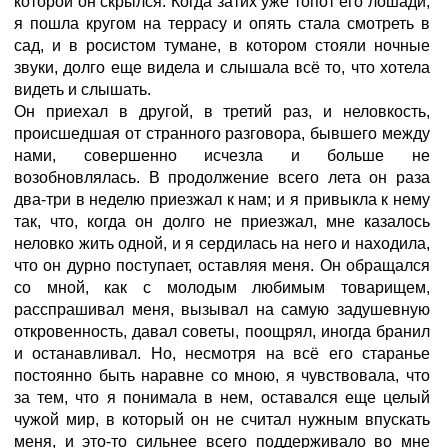
которой он скрылся. Когда затих уже топот его лошади,
я пошла кругом на террасу и опять стала смотреть в
сад, и в росистом тумане, в котором стояли ночные
звуки, долго еще видела и слышала всё то, что хотела
видеть и слышать.
Он приехал в другой, в третий раз, и неловкость,
происшедшая от странного разговора, бывшего между
нами, совершенно исчезла и больше не
возобновлялась. В продолжение всего лета он раза
два-три в неделю приезжал к нам; и я привыкла к нему
так, что, когда он долго не приезжал, мне казалось
неловко жить одной, и я сердилась на него и находила,
что он дурно поступает, оставляя меня. Он обращался
со мной, как с молодым любимым товарищем,
расспрашивал меня, вызывал на самую задушевную
откровенность, давал советы, поощрял, иногда бранил
и останавливал. Но, несмотря на всё его старанье
постоянно быть наравне со мною, я чувствовала, что
за тем, что я понимала в нем, оставался еще целый
чужой мир, в который он не считал нужным впускать
меня, и это-то сильнее всего поддерживало во мне