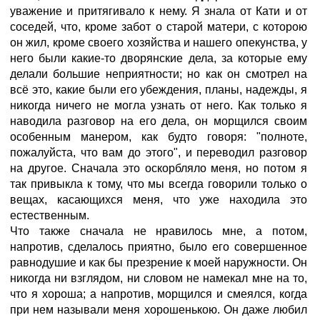
уважение и притягивало к нему. Я знала от Кати и от
соседей, что, кроме забот о старой матери, с которою
он жил, кроме своего хозяйства и нашего опекунства, у
него были какие-то дворянские дела, за которые ему
делали большие неприятности; но как он смотрел на
всё это, какие были его убеждения, планы, надежды, я
никогда ничего не могла узнать от него. Как только я
наводила разговор на его дела, он морщился своим
особенным манером, как будто говоря: "полноте,
пожалуйста, что вам до этого", и переводил разговор
на другое. Сначала это оскорбляло меня, но потом я
так привыкла к тому, что мы всегда говорили только о
вещах, касающихся меня, что уже находила это
естественным.
Что также сначала не нравилось мне, а потом,
напротив, сделалось приятно, было его совершенное
равнодушие и как бы презрение к моей наружности. Он
никогда ни взглядом, ни словом не намекал мне на то,
что я хороша; а напротив, морщился и смеялся, когда
при нем называли меня хорошенькою. Он даже любил