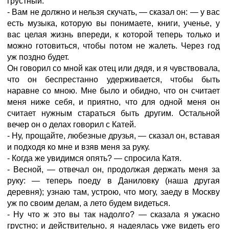
грустный.
- Вам не должно и нельзя скучать, — сказал он: — у вас
есть музыка, которую вы понимаете, книги, ученье, у
вас целая жизнь впереди, к которой теперь только и
можно готовиться, чтобы потом не жалеть. Через год
уж поздно будет.
Он говорил со мной как отец или дядя, и я чувствовала,
что он беспрестанно удерживается, чтобы быть
наравне со мною. Мне было и обидно, что он считает
меня ниже себя, и приятно, что для одной меня он
считает нужным стараться быть другим. Остальной
вечер он о делах говорил с Катей.
- Ну, прощайте, любезные друзья, — сказал он, вставая
и подходя ко мне и взяв меня за руку.
- Когда же увидимся опять? — спросила Катя.
- Весной, — отвечал он, продолжая держать меня за
руку: — теперь поеду в Даниловку (наша другая
деревня); узнаю там, устрою, что могу, заеду в Москву
уж по своим делам, а лето будем видеться.
- Ну что ж это вы так надолго? — сказала я ужасно
грустно; и действительно, я надеялась уже видеть его