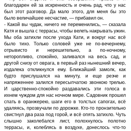
благодарен ей за искренность и очень рад, что у нас
был этот разговор. Да мало этого, для меня бы это
было величайшее несчастие, — прибавил он.
- Какой вы чудак, ничего не переменились, — сказала
Катя и вышла с террасы, чтобы велеть накрывать ужин.
Мы оба затихли после ухода Кати, и вокруг нас всё
было тихо. Только соловей уже не по-вечернему,
отрывисто и нерешительно, а по-ночному,
неторопливо, спокойно, заливался на весь сад, и
другой снизу от оврага, в первый раз нынешний вечер,
издалека откликнулся ему. Ближайший замолк, как
будто прислушался на минуту, и еще резче и
напряженнее залился пересыпчатою звонкою трелью.
И царственно-спокойно раздавались эти голоса в
ихнем чуждом для нас ночном мире. Садовник прошел
спать в оранжерею, шаги его в толстых сапогах, всё
удаляясь, прозвучали по дорожке. Кто-то пронзительно
свистнул два раза под горой, и всё опять затихло. Чуть
слышно заколебался лист, полохнулось полотно
террасы, и, колеблясь в воздухе, донеслось что-то