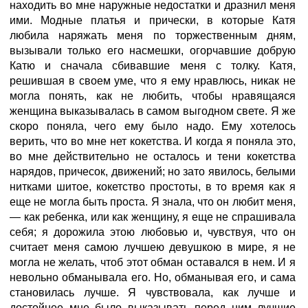
находить во мне наружные недостатки и дразнил меня
ими. Модные платья и прически, в которые Катя
любила наряжать меня по торжественным дням,
вызывали только его насмешки, огорчавшие добрую
Катю и сначала сбивавшие меня с толку. Катя,
решившая в своем уме, что я ему нравлюсь, никак не
могла понять, как не любить, чтобы нравящаяся
женщина выказывалась в самом выгодном свете. Я же
скоро поняла, чего ему было надо. Ему хотелось
верить, что во мне нет кокетства. И когда я поняла это,
во мне действительно не осталось и тени кокетства
нарядов, причесок, движений; но зато явилось, белыми
нитками шитое, кокетство простоты, в то время как я
еще не могла быть проста. Я знала, что он любит меня,
— как ребенка, или как женщину, я еще не спрашивала
себя; я дорожила этою любовью и, чувствуя, что он
считает меня самою лучшею девушкою в мире, я не
могла не желать, чтоб этот обман оставался в нем. И я
невольно обманывала его. Но, обманывая его, и сама
становилась лучше. Я чувствовала, как лучше и
достойнее мне было выказывать перед ним лучшие