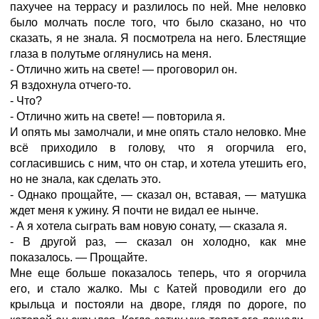
пахучее на террасу и разлилось по ней. Мне неловко
было молчать после того, что было сказано, но что
сказать, я не знала. Я посмотрела на него. Блестящие
глаза в полутьме оглянулись на меня.
- Отлично жить на свете! — проговорил он.
Я вздохнула отчего-то.
- Что?
- Отлично жить на свете! — повторила я.
И опять мы замолчали, и мне опять стало неловко. Мне
всё приходило в голову, что я огорчила его,
согласившись с ним, что он стар, и хотела утешить его,
но не знала, как сделать это.
- Однако прощайте, — сказал он, вставая, — матушка
ждет меня к ужину. Я почти не видал ее нынче.
- А я хотела сыграть вам новую сонату, — сказала я.
- В другой раз, — сказал он холодно, как мне
показалось. — Прощайте.
Мне еще больше показалось теперь, что я огорчила
его, и стало жалко. Мы с Катей проводили его до
крыльца и постояли на дворе, глядя по дороге, по