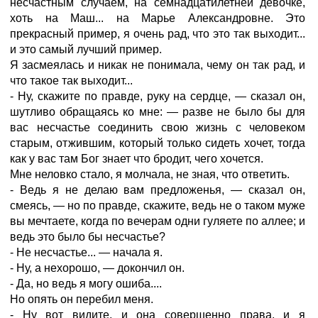
несчастным случаем, на семнадцатилетней девочке,
хоть на Маш... на Марье Александровне. Это
прекрасный пример, я очень рад, что это так выходит...
и это самый лучший пример.
Я засмеялась и никак не понимала, чему он так рад, и
что такое так выходит...
- Ну, скажите по правде, руку на сердце, — сказал он,
шутливо обращаясь ко мне: — разве не было бы для
вас несчастье соединить свою жизнь с человеком
старым, отжившим, который только сидеть хочет, тогда
как у вас там Бог знает что бродит, чего хочется.
Мне неловко стало, я молчала, не зная, что ответить.
- Ведь я не делаю вам предложенья, — сказал он,
смеясь, — но по правде, скажите, ведь не о таком муже
вы мечтаете, когда по вечерам одни гуляете по аллее; и
ведь это было бы несчастье?
- Не несчастье... — начала я.
- Ну, а нехорошо, — докончил он.
- Да, но ведь я могу ошиба....
Но опять он перебил меня.
- Ну вот видите, и она совершенно права, и я