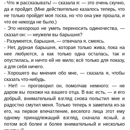
- Что ж рассказывать! — сказала я: — это очень скучно,
да и пройдет. (Мне действительно казалось теперь, что
не только пройдет моя тоска, но что она уже прошла, и
что ее никогда не было.)
- Это нехорошо не уметь переносить одиночества, —
сказал он: — неужели вы барышня?
- Разумеется, барышня, — отвечала я, смеясь.
- Нет, дурная барышня, которая только жива, пока на
нее любуются, а как только одна осталась, так и
опустилась, и ничто ей не мило; всё только для показу,
а для себя ничего.
- Хорошего вы мнения обо мне, — сказала я, чтобы
сказать что-нибудь.
- Нет! — проговорил он, помолчав немного: — не
даром вы похожи на вашего отца. В вас есть, — и его
добрый, внимательный взгляд снова польстил мне и
радостно смутил меня. Только теперь я заметила из-за
его, на первое впечатление, веселого лица этот ему
одному принадлежащий взгляд, сначала ясный, а
потом всё более и более внимательный и несколько