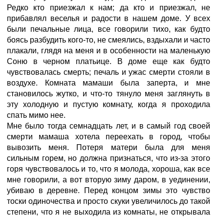
Редко кто приезжал к нам; да кто и приезжал, не
прибавлял веселья и радости в нашем доме. У всех
были печальные лица, все говорили тихо, как будто
боясь разбудить кого-то, не смеялись, вздыхали и часто
плакали, глядя на меня и в особенности на маленькую
Соню в черном платьице. В доме еще как будто
чувствовалась смерть; печаль и ужас смерти стояли в
воздухе. Комната мамаши была заперта, и мне
становилось жутко, и что-то тянуло меня заглянуть в
эту холодную и пустую комнату, когда я проходила
спать мимо нее.
Мне было тогда семнадцать лет, и в самый год своей
смерти мамаша хотела переехать в город, чтобы
вывозить меня. Потеря матери была для меня
сильным горем, но должна признаться, что из-за этого
горя чувствовалось и то, что я молода, хороша, как все
мне говорили, а вот вторую зиму даром, в уединении,
убиваю в деревне. Перед концом зимы это чувство
тоски одиночества и просто скуки увеличилось до такой
степени, что я не выходила из комнаты, не открывала