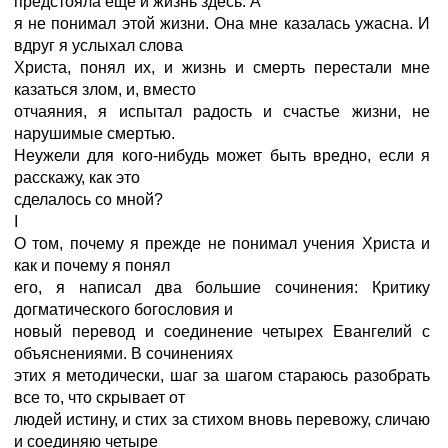
предстояла еще и жизнь здесь. А
я не понимал этой жизни. Она мне казалась ужасна. И
вдруг я услыхал слова
Христа, понял их, и жизнь и смерть перестали мне
казаться злом, и, вместо
отчаяния, я испытал радость и счастье жизни, не
нарушимые смертью.
Неужели для кого-нибудь может быть вредно, если я
расскажу, как это
сделалось со мной?
I
О том, почему я прежде не понимал учения Христа и
как и почему я понял
его, я написал два большие сочинения: Критику
догматического богословия и
новый перевод и соединение четырех Евангелий с
объяснениями. В сочинениях
этих я методически, шаг за шагом стараюсь разобрать
все то, что скрывает от
людей истину, и стих за стихом вновь перевожу, сличаю
и соединяю четыре