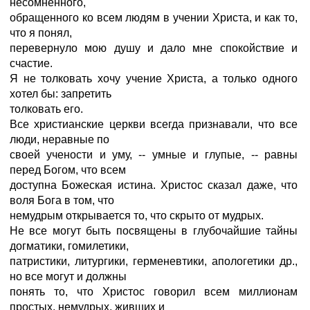
несомненного,
обращенного ко всем людям в учении Христа, и как то,
что я понял,
перевернуло мою душу и дало мне спокойствие и
счастие.
Я не толковать хочу учение Христа, а только одного
хотел бы: запретить
толковать его.
Все христианские церкви всегда признавали, что все
люди, неравные по
своей учености и уму, -- умные и глупые, -- равны
перед Богом, что всем
доступна Божеская истина. Христос сказал даже, что
воля Бога в том, что
немудрым открывается то, что скрыто от мудрых.
Не все могут быть посвящены в глубочайшие тайны
догматики, гомилетики,
патристики, литургики, герменевтики, апологетики др.,
но все могут и должны
понять то, что Христос говорил всем миллионам
простых, немудрых, живших и