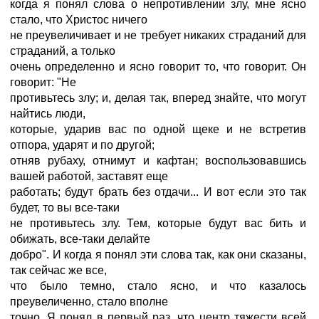
когда я понял слова о непротивлении злу, мне ясно
стало, что Христос ничего
не преувеличивает и не требует никаких страданий для
страданий, а только
очень определенно и ясно говорит то, что говорит. Он
говорит: "Не
противьтесь злу; и, делая так, вперед знайте, что могут
найтись люди,
которые, ударив вас по одной щеке и не встретив
отпора, ударят и по другой;
отняв рубаху, отнимут и кафтан; воспользовавшись
вашей работой, заставят еще
работать; будут брать без отдачи... И вот если это так
будет, то вы все-таки
не противьтесь злу. Тем, которые будут вас бить и
обижать, все-таки делайте
добро". И когда я понял эти слова так, как они сказаны,
так сейчас же все,
что было темно, стало ясно, и что казалось
преувеличенно, стало вполне
точно. Я понял в первый раз, что центр тяжести всей