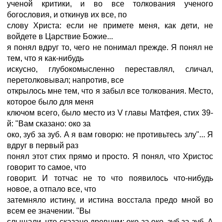
ученой критики, и во все толкования ученого
богословия, и откинув их все, по
слову Христа: если не примете меня, как дети, не
войдете в Царствие Божие...
я понял вдруг то, чего не понимал прежде. Я понял не
тем, что я как-нибудь
искусно, глубокомысленно переставлял, сличал,
перетолковывал; напротив, все
открылось мне тем, что я забыл все толкования. Место,
которое было для меня
ключом всего, было место из V главы Матфея, стих 39-
й: "Вам сказано: око за
око, зуб за зуб. А я вам говорю: не противьтесь злу"... Я
вдруг в первый раз
понял этот стих прямо и просто. Я понял, что Христос
говорит то самое, что
говорит. И тотчас не то что появилось что-нибудь
новое, а отпало все, что
затемняло истину, и истина восстала предо мной во
всем ее значении. "Вы
слышали, что сказано древним: око за око, зуб за зуб. А