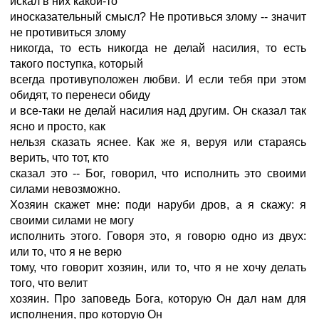
искал в них какой-то
иносказательный смысл? Не противься злому -- значит
не противиться злому
никогда, то есть никогда не делай насилия, то есть
такого поступка, который
всегда противуположен любви. И если тебя при этом
обидят, то перенеси обиду
и все-таки не делай насилия над другим. Он сказал так
ясно и просто, как
нельзя сказать яснее. Как же я, веруя или стараясь
верить, что тот, кто
сказал это -- Бог, говорил, что исполнить это своими
силами невозможно.
Хозяин скажет мне: поди наруби дров, а я скажу: я
своими силами не могу
исполнить этого. Говоря это, я говорю одно из двух:
или то, что я не верю
тому, что говорит хозяин, или то, что я не хочу делать
того, что велит
хозяин. Про заповедь Бога, которую Он дал нам для
исполнения, про которую Он