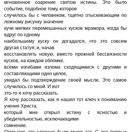
мгновенное озарение светом истины. Это было
событие, подобное тому, которое
случилось бы с человеком, тщетно отыскивающим по
ложному рисунку значение
кучи мелких перемешанных кусков мрамора, когда бы
вдруг по одному
наибольшему куску он догадался, что это совсем
другая статуя; и, начав
восстановлять новую, вместо прежней бессвязности
кусков, на каждом обломке,
всеми изгибами излома сходящимися с другими и
составляющими одно целое,
увидал бы подтверждение своей мысли. Это самое
случилось со мной. И вот
это-то я хочу рассказать.
Я хочу рассказать, как я нашел тот ключ к пониманию
учения Христа,
который мне открыл истину с ясностью и
убедительностью, исключающими
сомнение.
Открытие это сделано было мною так. С тех первых