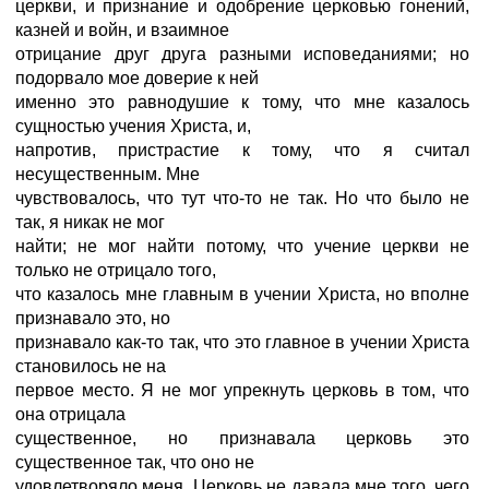
церкви, и признание и одобрение церковью гонений,
казней и войн, и взаимное
отрицание друг друга разными исповеданиями; но
подорвало мое доверие к ней
именно это равнодушие к тому, что мне казалось
сущностью учения Христа, и,
напротив, пристрастие к тому, что я считал
несущественным. Мне
чувствовалось, что тут что-то не так. Но что было не
так, я никак не мог
найти; не мог найти потому, что учение церкви не
только не отрицало того,
что казалось мне главным в учении Христа, но вполне
признавало это, но
признавало как-то так, что это главное в учении Христа
становилось не на
первое место. Я не мог упрекнуть церковь в том, что
она отрицала
существенное, но признавала церковь это
существенное так, что оно не
удовлетворяло меня. Церковь не давала мне того, чего