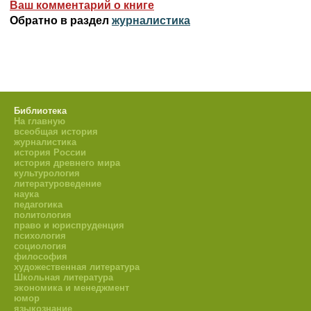
Ваш комментарий о книге
Обратно в раздел
журналистика
Библиотека
На главную
всеобщая история
журналистика
история России
история древнего мира
культурология
литературоведение
наука
педагогика
политология
право и юриспруденция
психология
социология
философия
художественная литература
Школьная литература
экономика и менеджмент
юмор
языкознание