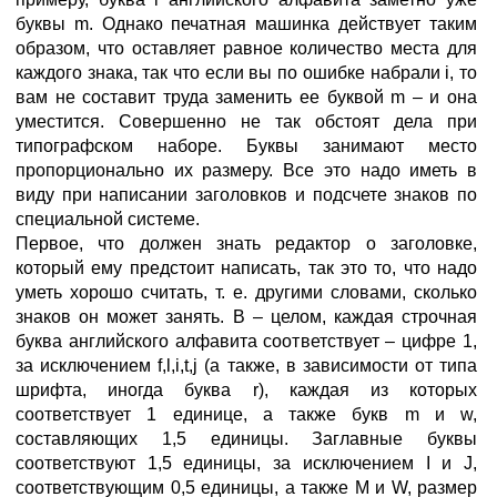
буквы m. Однако печатная машинка действует таким
образом, что оставляет равное количество места для
каждого знака, так что если вы по ошибке набрали i, то
вам не составит труда заменить ее буквой m – и она
уместится. Совершенно не так обстоят дела при
типографском наборе. Буквы занимают место
пропорционально их размеру. Все это надо иметь в
виду при написании заголовков и подсчете знаков по
специальной системе.
Первое, что должен знать редактор о заголовке,
который ему предстоит написать, так это то, что надо
уметь хорошо считать, т. е. другими словами, сколько
знаков он может занять. В – целом, каждая строчная
буква английского алфавита соответствует – цифре 1,
за исключением f,l,i,t,j (а также, в зависимости от типа
шрифта, иногда буква r), каждая из которых
соответствует 1 единице, а также букв m и w,
составляющих 1,5 единицы. Заглавные буквы
соответствуют 1,5 единицы, за исключением I и J,
соответствующим 0,5 единицы, а также M и W, размер