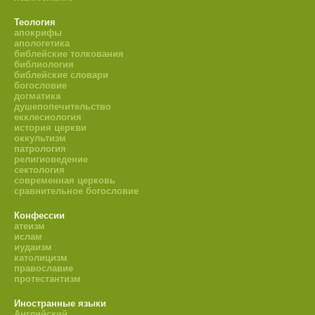
Теология
апокрифы
апологетика
библейские толкования
библиология
библейские словари
богословие
догматика
душепопечительство
екклесиология
история церкви
оккультизм
патрология
религиоведение
сектология
современная церковь
сравнительное богословие
Конфессии
атеизм
ислам
иудаизм
католицизм
православие
протестантизм
Иностранные языки
Английский