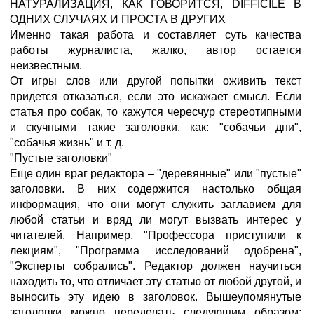
НАТУРАЛИЗАЦИЯ, КАК ГОВОРИТСЯ, DIFFICILE В
ОДНИХ СЛУЧАЯХ И ПРОСТА В ДРУГИХ
Именно такая работа и составляет суть качества
работы журналиста, жалко, автор остается
неизвестным.
От игры слов или другой попытки оживить текст
придется отказаться, если это искажает смысл. Если
статья про собак, то кажутся чересчур стереотипными
и скучными такие заголовки, как: "собачьи дни",
"собачья жизнь" и т. д.
"Пустые заголовки"
Еще один враг редактора – "деревянные" или "пустые"
заголовки. В них содержится настолько общая
информация, что они могут служить заглавием для
любой статьи и вряд ли могут вызвать интерес у
читателей. Например, "Профессора приступили к
лекциям", "Программа исследований одобрена",
"Эксперты собрались". Редактор должен научиться
находить то, что отличает эту статью от любой другой, и
выносить эту идею в заголовок. Вышеупомянутые
заголовки можно переделать следующим образом: