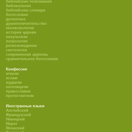
библейские толкования
библиология
библейские словари
богословие
догматика
душепопечительство
екклесиология
история церкви
оккультизм
патрология
религиоведение
сектология
современная церковь
сравнительное богословие
Конфессии
атеизм
ислам
иудаизм
католицизм
православие
протестантизм
Иностранные языки
Английский
Французский
Немецкий
Иврит
Японский