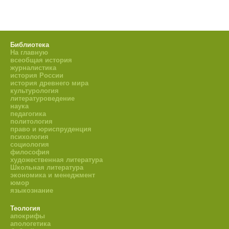
Библиотека
На главную
всеобщая история
журналистика
история России
история древнего мира
культурология
литературоведение
наука
педагогика
политология
право и юриспруденция
психология
социология
философия
художественная литература
Школьная литература
экономика и менеджмент
юмор
языкознание
Теология
апокрифы
апологетика