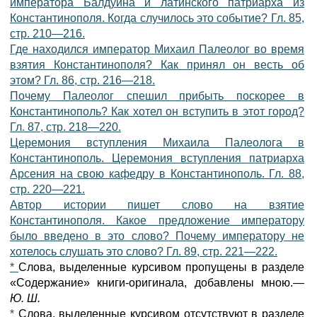
императора Балдуина и латинского патриарха из
Константинополя. Когда случилось это событие? Гл. 85,
стр. 210—216.
Где находился император Михаил Палеолог во время
взятия Константинополя? Как принял он весть об
этом? Гл. 86, стр. 216—218.
Почему Палеолог спешил прибыть поскорее в
Константинополь? Как хотел он вступить в этот город?
Гл. 87, стр. 218—220.
Церемония вступления Михаила Палеолога в
Константинополь. Церемония вступления патриарха
Арсения на свою кафедру в Константинополь. Гл. 88,
стр. 220—221.
Автор истории пишет слово на взятие
Константинополя. Какое предложение императору
было введено в это слово? Почему императору не
хотелось слушать это слово? Гл. 89, стр. 221—222.
*
Слова, выделенные курсивом пропущены в разделе
«Содержание» книги-оригинала, добавлены мною.—
Ю. Ш.
*
Слова, выделенные курсивом отсутствуют в разделе