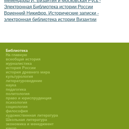
Мейендорф И. Византия и Московская Русь -
Электронная Библиотека истории России
Вриенний Никифор. Исторические записки -
электронная библиотека истории Византии
Библиотека
На главную
всеобщая история
журналистика
история России
история древнего мира
культурология
литературоведение
наука
педагогика
политология
право и юриспруденция
психология
социология
философия
художественная литература
Школьная литература
экономика и менеджмент
юмор