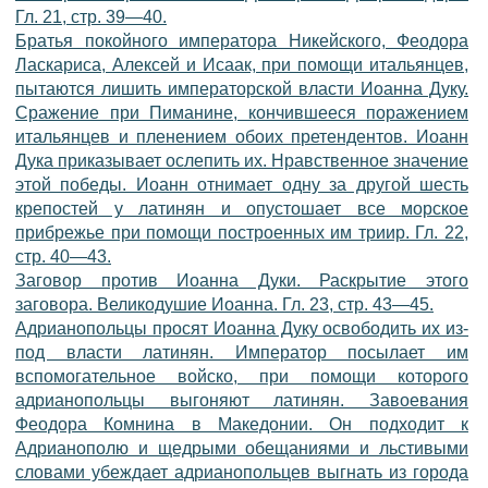
Гл. 21, стр. 39—40.
Братья покойного императора Никейского, Феодора
Ласкариса, Алексей и Исаак, при помощи итальянцев,
пытаются лишить императорской власти Иоанна Дуку.
Сражение при Пиманине, кончившееся поражением
итальянцев и пленением обоих претендентов. Иоанн
Дука приказывает ослепить их. Нравственное значение
этой победы. Иоанн отнимает одну за другой шесть
крепостей у латинян и опустошает все морское
прибрежье при помощи построенных им триир. Гл. 22,
стр. 40—43.
Заговор против Иоанна Дуки. Раскрытие этого
заговора. Великодушие Иоанна. Гл. 23, стр. 43—45.
Адрианопольцы просят Иоанна Дуку освободить их из-
под власти латинян. Император посылает им
вспомогательное войско, при помощи которого
адрианопольцы выгоняют латинян. Завоевания
Феодора Комнина в Македонии. Он подходит к
Адрианополю и щедрыми обещаниями и льстивыми
словами убеждает адрианопольцев выгнать из города