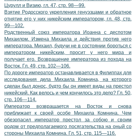
Цурулл и Визию, гл. 47, стр. 98—99.
Взятие Родосского укрепления генуэзцами и обратное
отнятие его у них никейским императором, гл. 48, стр.
99—102.
Родственный союз императора Иоанна с деспотом
Михаилом. Измена Михаила и действия против него
императора. Михаил, будучи не в состоянии бороться с
императором никейским, просит у него мира и
получает его. Возвращение императора из похода на
Восток. Гл. 49, стр. 102—106.
По дороге император останавливается в Филиппах для
исследования дела Михаила Комнина, на которого
сделан был донос, будто бы он имеет виды на престол
никейский. Как велось и чем кончилось это дело? Гл. 50,
стр. 106—114.
Император возвращается на Восток и снова
приближает к своей особе Михаила Комнина. Чем
обезопасил император престол за собою и своим
родом от предполагаемого посягательства на оный со
стороны Михаила Комнина. Гл. 51, стр. 115—116.