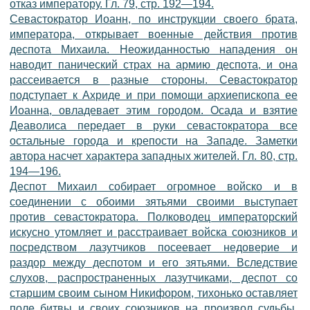
отказ императору. Гл. 79, стр. 192—194.
Севастократор Иоанн, по инструкции своего брата,
императора, открывает военные действия против
деспота Михаила. Неожиданностью нападения он
наводит панический страх на армию деспота, и она
рассеивается в разные стороны. Севастократор
подступает к Ахриде и при помощи архиепископа ее
Иоанна, овладевает этим городом. Осада и взятие
Деаволиса передает в руки севастократора все
остальные города и крепости на Западе. Заметки
автора насчет характера западных жителей. Гл. 80, стр.
194—196.
Деспот Михаил собирает огромное войско и в
соединении с обоими зятьями своими выступает
против севастократора. Полководец императорский
искусно утомляет и расстраивает войска союзников и
посредством лазутчиков посеевает недоверие и
раздор между деспотом и его зятьями. Вследствие
слухов, распространенных лазутчиками, деспот со
старшим своим сыном Никифором, тихонько оставляет
поле битвы и своих союзников на произвол судьбы.