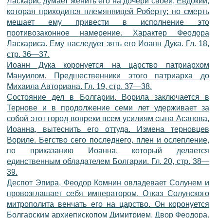
Ласкарис думает женить его на дочери своей, Евдокии,
которая приходится племянницей Роберту; но смерть
мешает ему привести в исполнение это
противозаконное намерение. Характер Феодора
Ласкариса. Ему наследует зять его Иоанн Дука. Гл. 18,
стр. 36—37.
Иоанн Дука коронуется на царство патриархом
Мануилом. Предшественники этого патриарха до
Михаила Авториана. Гл. 19, стр. 37—38.
Состояние дел в Болгарии. Ворила заключается в
Тернове и в продолжение семи лет удерживает за
собой этот город вопреки всем усилиям сына Асанова,
Иоанна, вытеснить его оттуда. Измена терновцев
Вориле. Бегство сего последнего, плен и ослепление,
по приказанию Иоанна, который делается
единственным обладателем Болгарии. Гл. 20, стр. 38—
39.
Деспот Эпира, Феодор Комнин овладевает Солунем и
провозглашает себя императором. Отказ Солунского
митрополита венчать его на царство. Он коронуется
Болгарским архиепископом Димитрием. Двор Феодора.