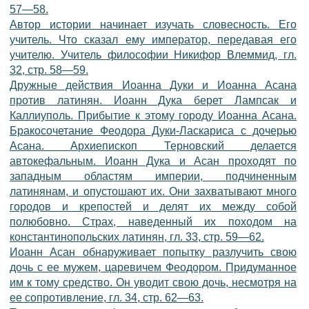
57—58.
Автор истории начинает изучать словесность. Его
учитель. Что сказал ему император, передавая его
учителю. Учитель философии Никифор Влеммид, гл.
32, стр. 58—59.
Дружные действия Иоанна Дуки и Иоанна Асана
против латинян. Иоанн Дука берет Лампсак и
Каллиуполь. Прибытие к этому городу Иоанна Асана.
Бракосочетание Феодора Дуки-Ласкариса с дочерью
Асана. Архиепископ Терновский делается
автокефальным. Иоанн Дука и Асан проходят по
западным областям империи, подчиненным
латинянам, и опустошают их. Они захватывают много
городов и крепостей и делят их между собой
полюбовно. Страх, наведенный их походом на
константинопольских латинян, гл. 33, стр. 59—62.
Иоанн Асан обнаруживает попытку разлучить свою
дочь с ее мужем, царевичем Феодором. Придуманное
им к тому средство. Он уводит свою дочь, несмотря на
ее сопротивление, гл. 34, стр. 62—63.