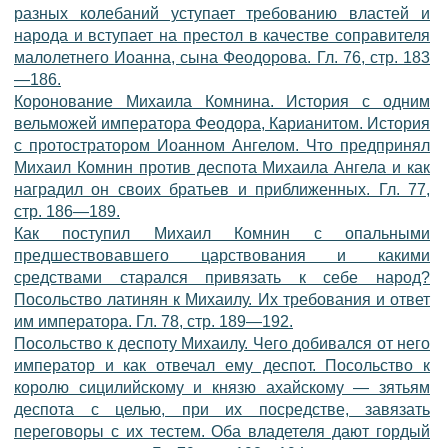
разных колебаний уступает требованию властей и
народа и вступает на престол в качестве соправителя
малолетнего Иоанна, сына Феодорова. Гл. 76, стр. 183
—186.
Коронование Михаила Комнина. История с одним
вельможей императора Феодора, Карианитом. История
с протостратором Иоанном Ангелом. Чтo предпринял
Михаил Комнин против деспота Михаила Ангела и как
наградил он своих братьев и приближенных. Гл. 77,
стр. 186—189.
Как поступил Михаил Комнин с опальными
предшествовавшего царствования и какими
средствами старался привязать к себе народ?
Посольство латинян к Михаилу. Их требования и ответ
им императора. Гл. 78, стр. 189—192.
Посольство к деспоту Михаилу. Чего добивался от него
император и как отвечал ему деспот. Посольство к
королю сицилийскому и князю ахайскому — зятьям
деспота с целью, при их посредстве, завязать
переговоры с их тестем. Оба владетеля дают гордый