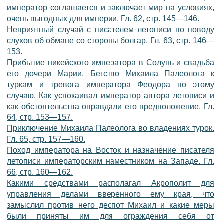
император соглашается и заключает мир на условиях,
очень выгодных для империи. Гл. 62, стр. 145—146.
Неприятный случай с писателем летописи по поводу
слухов об обмане со стороны болгар. Гл. 63, стр. 146—
153.
Прибытие никейского императора в Солунь и свадьба
его дочери Марии. Бегство Михаила Палеолога к
туркам и тревога императора Феодора по этому
случаю. Как успокаивал император автора летописи и
как обстоятельства оправдали его предположение. Гл.
64, стр. 153—157.
Приключение Михаила Палеолога во владениях турок.
Гл. 65, стр. 157—160.
Поход императора на Восток и назначение писателя
летописи императорским наместником на Западе. Гл.
66, стр. 160—162.
Какими средствами располагал Акрополит для
управления делами вверенного ему края, что
замыслил против него деспот Михаил и какие меры
были приняты им для ограждения себя от