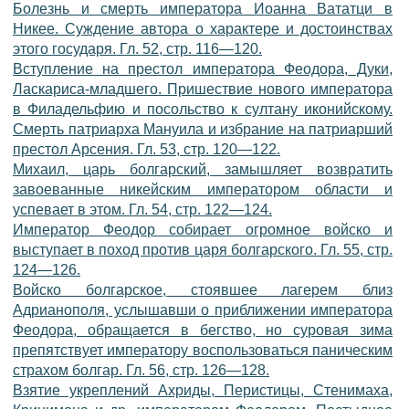
Болезнь и смерть императора Иоанна Вататци в
Никее. Суждение автора о характере и достоинствах
этого государя. Гл. 52, стр. 116—120.
Вступление на престол императора Феодора, Дуки,
Ласкариса-младшего. Пришествие нового императора
в Филадельфию и посольство к султану иконийскому.
Смерть патриарха Мануила и избрание на патриарший
престол Арсения. Гл. 53, стр. 120—122.
Михаил, царь болгарский, замышляет возвратить
завоеванные никейским императором области и
успевает в этом. Гл. 54, стр. 122—124.
Император Феодор собирает огромное войско и
выступает в поход против царя болгарского. Гл. 55, стр.
124—126.
Войско болгарское, стоявшее лагерем близ
Адрианополя, услышавши о приближении императора
Феодора, обращается в бегство, но суровая зима
препятствует императору воспользоваться паническим
страхом болгар. Гл. 56, стр. 126—128.
Взятие укреплений Ахриды, Перистицы, Стенимаха,