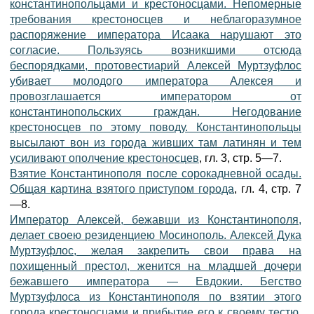
константинопольцами и крестоносцами. Непомерные
требования крестоносцев и неблагоразумное
распоряжение императора Исаака нарушают это
согласие. Пользуясь возникшими отсюда
беспорядками, протовестиарий Алексей Муртзуфлос
убивает молодого императора Алексея и
провозглашается императором от
константинопольских граждан. Негодование
крестоносцев по этому поводу. Константинопольцы
высылают вон из города живших там латинян и тем
усиливают ополчение крестоносцев
, гл. 3, стр. 5—7.
Взятие Константинополя после сорокадневной осады.
Общая картина взятого приступом города
, гл. 4, стр. 7
—8.
Император Алексей, бежавши из Константинополя,
делает своею резиденциею Мосинополь. Алексей Дука
Муртзуфлос, желая закрепить свои права на
похищенный престол, женится на младшей дочери
бежавшего императора — Евдокии. Бегство
Муртзуфлоса из Константинополя по взятии этого
города крестоносцами и прибытие его к своему тестю,