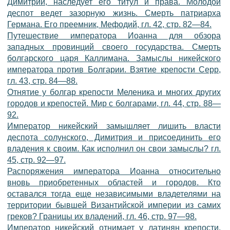
Димитрий, наследует его титул и права. Молодой
деспот ведет зазорную жизнь. Смерть патриарха
Германа. Его преемник, Мефодий, гл. 42, стр. 82—84.
Путешествие императора Иоанна для обзора
западных провинций своего государства. Смерть
болгарского царя Каллимана. Замыслы никейского
императора против Болгарии. Взятие крепости Серр,
гл. 43, стр. 84—88.
Отнятие у болгар крепости Меленика и многих других
городов и крепостей. Мир с болгарами, гл. 44, стр. 88—
92.
Император никейский замышляет лишить власти
деспота солунского, Димитрия и присоединить его
владения к своим. Как исполнил он свои замыслы? гл.
45, стр. 92—97.
Распоряжения императора Иоанна относительно
вновь приобретенных областей и городов. Кто
оставался тогда еще независимыми владетелями на
территории бывшей Византийской империи из самих
греков? Границы их владений, гл. 46, стр. 97—98.
Император никейский отнимает у латинян крепости,