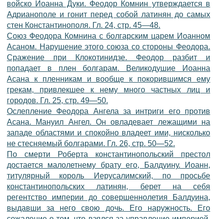
войско Иоанна Дуки. Феодор Комнин утверждается в
Адрианополе и гонит перед собой латинян до самых
стен Константинополя. Гл. 24, стр. 45—48.
Союз Феодора Комнина с болгарским царем Иоанном
Асаном. Нарушение этого союза со стороны Феодора.
Сражение при Клокотинидзе. Феодор разбит и
попадает в плен болгарам. Великодушие Иоанна
Асана к пленникам и вообще к покорившимся ему
грекам, привлекшее к нему много частных лиц и
городов. Гл. 25, стр. 49—50.
Ослепление Феодора Ангела за интриги его против
Асана. Мануил Ангел. Он овладевает лежащими на
западе областями и спокойно владеет ими, нисколько
не стесняемый болгарами. Гл. 26, стр. 50—52.
По смерти Роберта константинопольский престол
достается малолетнему брату его, Балдуину. Иоанн,
титулярный король Иерусалимский, по просьбе
константинопольских латинян, берет на себя
регентство империи до совершеннолетия Балдуина,
выдавши за него свою дочь. Его наружность. Его
сожаление о том, что взялся за управление империей.