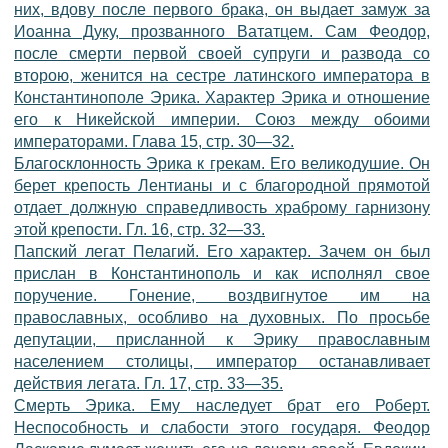
них, вдову после первого брака, он выдает замуж за
Иоанна Дуку, прозванного Вататцем. Сам Феодор,
после смерти первой своей супруги и развода со
второю, женится на сестре латинского императора в
Константинополе Эрика. Характер Эрика и отношение
его к Никейской империи. Союз между обоими
императорами. Глава 15, стр. 30—32.
Благосклонность Эрика к грекам. Его великодушие. Он
берет крепость Лентианы и с благородной прямотой
отдает должную справедливость храброму гарнизону
этой крепости. Гл. 16, стр. 32—33.
Папский легат Пелагий. Его характер. Зачем он был
прислан в Константинополь и как исполнял свое
поручение. Гонение, воздвигнутое им на
православных, особливо на духовных. По просьбе
депутации, присланной к Эрику православным
населением столицы, император останавливает
действия легата. Гл. 17, стр. 33—35.
Смерть Эрика. Ему наследует брат его Роберт.
Неспособность и слабости этого государя. Феодор