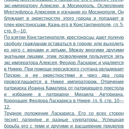
экс-императору Алексею, в Мосинополь. Ослепление
Муртзуфлоса Алексеем и изгнание из Мосинополя. Он
блуждает в окрестностях этого города и попадает в
плен крестоносцам. Казнь его в Константинополе, гл. 5,
стр. 8—10.
По взятии Константинополя, крестоносцы дают полную
свободу гражданам оставаться в городе, или выходить
из него с женами и детьми. Между многими другими
знатными лицами, этим позволением пользуется зять
экс-императора Алексея, Феодор Ласкарис и удаляется
в Никею. При помощи персидского султана овладевает
Прузою и ее окрестностями и чрез два года
провозглашается в Никее императором. Отречение
патриарха Иоанна Каматира от патриаршего престола
и избрание в патриархи Михаила Авториана.
Коронация Феодора Ласкариса в Никее, гл. 6, стр. 10—
12.
Трудное положение Ласкариса. Его со всех сторон
теснят латиняне и разные узурпаторы. Успешная
борьба его с теми и другими и расширение пределов