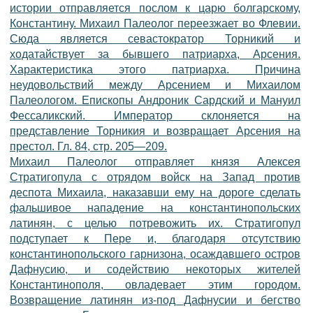
истории отправляется послом к царю болгарскому,
Константину. Михаил Палеолог переезжает во Флевии.
Сюда является севастократор Торникий и
ходатайствует за бывшего патриарха, Арсения.
Характеристика этого патриарха. Причина
неудовольствий между Арсением и Михаилом
Палеологом. Епископы Андроник Сардский и Мануил
Фессаликский. Император склоняется на
представление Торникия и возвращает Арсения на
престол. Гл. 84, стр. 205—209.
Михаил Палеолог отправляет князя Алексея
Стратигопула с отрядом войск на Запад против
деспота Михаила, наказавши ему на дороге сделать
фальшивое нападение на константинопольских
латинян, с целью потревожить их. Стратигопул
подступает к Пере и, благодаря отсутствию
константинопольского гарнизона, осаждавшего остров
Дафнусию, и содействию некоторых жителей
Константинополя, овладевает этим городом.
Возвращение латинян из-под Дафнусии и бегство