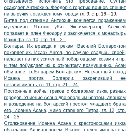
отказывается исполнить это требование. Султан
осаждает Антиохию. Феодор с горстью воинов спешит
на выручку к осажденному городу
, гл. 9, стр. 16—19.
Битва под стенами Антиохии кончается поражением
мусульман. Ятатин убит. Экс-император Алексей
попадает в плен Феодору и заключается в монастырь
Иакинфа, гл. 10, стр. 19—21.
Болгары. Их вражда к грекам. Василий Болгароктон
покоряет их. Исаак Ангел, по случаю свадьбы своей,
налагает на них усиленный побор овцами, козами и пр.
и тем побуждает их к открытому возмущению. Асан
объявляет себя царем Болгарским. Несчастный поход
Исаака против Болгарии, закрепивший ее
независимость, гл. 11, стр. 21—24.
Постоянные войны греков с болгарами из-за разных
городов. Убиение Асана двоюродным братом, Иванком
и возведение на болгарский престол младшего брата
его, Иоанна Асана, мимо старшего Петра, гл. 12, стр.
24—25.
Столкновение Иоанна Асана с крестоносцами из-за
обладания Адрианополем. Взятие в плен императора