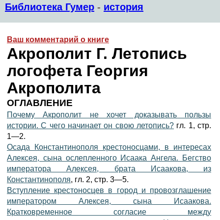
Библиотека Гумер
-
история
Ваш комментарий о книге
Акрополит Г. Летопись
логофета Георгия
Акрополита
ОГЛАВЛЕНИЕ
Почему Акрополит не хочет доказывать пользы
истории. С чего начинает он свою летопись?
гл. 1, стр.
1—2.
Осада Константинополя крестоносцами, в интересах
Алексея, сына ослепленного Исаака Ангела. Бегство
императора Алексея, брата Исаакова, из
Константинополя
, гл. 2, стр. 3—5.
Вступление крестоносцев в город и провозглашение
императором Алексея, сына Исаакова.
Кратковременное согласие между