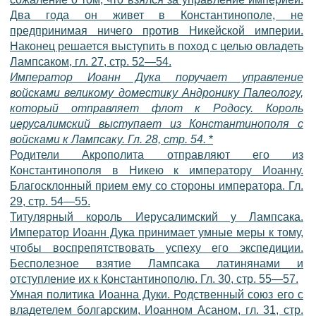
Два года он живет в Константинополе, не
предпринимая ничего против Никейской империи.
Наконец решается выступить в поход с целью овладеть
Лампсаком, гл. 27, стр. 52—54.
Император Иоанн Дука поручает управление
войсками великому доместику Андронику Палеологу,
который отправляет флот к Родосу. Король
иерусалимский выступает из Константинополя с
войсками к Лампсаку. Гл. 28, стр. 54.
*
Родители Акрополита отправляют его из
Константинополя в Никею к императору Иоанну.
Благосклонный прием ему со стороны императора. Гл.
29, стр. 54—55.
Титулярный король Иерусалимский у Лампсака.
Император Иоанн Дука принимает умные меры к тому,
чтобы воспрепятствовать успеху его экспедиции.
Бесполезное взятие Лампсака латинянами и
отступление их к Константинополю. Гл. 30, стр. 55—57.
Умная политика Иоанна Дуки. Родственный союз его с
владетелем болгарским, Иоанном Асаном, гл. 31, стр.