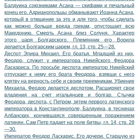
Балдуина союзниками Асана — скифами и печальный
конец его. Адрианопольцы обманывают Иоанна Асана,
который в отмщение за это и для того, чтобы сделать
как можно больше вреда грекам, опустошает всю
Македонию. Смерть Асана близ Солуня. Характер
этого царя Болгарского. Племянник его Ворила
делается Болгарским царем, гл. 13, стр. 25—28.
Деспот Эпира Михаил. Его братья. Младший из них,
Феодор, служит у императора Никейского Феодора
Ласкариса. По просьбе деспота император Никейский
отпускает к нему его брата Феодора, взявши с него
клятву на верность себе и своим преемникам. Убиение
Михаила. Феодор делается деспотом. Расширяет свои
владения на счет итальянцев и болгар. Стычка
Феодора, деспота, с Петром, зятем первого латинского
императора в Константинополе, Балдуина, в теснинах
Албанских, кончившаяся совершенным поражением
латинян. Сам Петр падает на поле битвы, гл. 14, стр. 28
—30.
Император Феодор Ласкарис. Его дочери. Старшую из