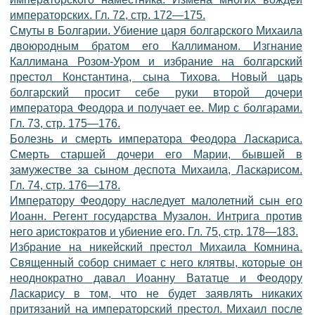
императорских. Гл. 72, стр. 172—175.
Смуты в Болгарии. Убиение царя болгарского Михаила
двоюродным братом его Каллиманом. Изгнание
Каллимана Розом-Уром и избрание на болгарский
престол Константина, сына Тихова. Новый царь
болгарский просит себе руки второй дочери
императора Феодора и получает ее. Мир с болгарами.
Гл. 73, стр. 175—176.
Болезнь и смерть императора Феодора Ласкариса.
Смерть старшей дочери его Марии, бывшей в
замужестве за сыном деспота Михаила, Ласкарисом.
Гл. 74, стр. 176—178.
Императору Феодору наследует малолетний сын его
Иоанн. Регент государства Музалон. Интрига против
него аристократов и убиение его. Гл. 75, стр. 178—183.
Избрание на никейский престол Михаила Комнина.
Священный собор снимает с него клятвы, которые он
неоднократно давал Иоанну Вататце и Феодору
Ласкарису в том, что не будет заявлять никаких
притязаний на императорский престол. Михаил после