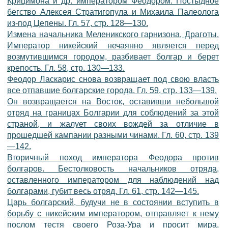
Крицимона и др. императором Феодором. Постыдное
бегство Алексея Стратигопула и Михаила Палеолога
из-под Цепены. Гл. 57, стр. 128—130.
Измена начальника Меленикского гарнизона, Драготы.
Император никейский нечаянно является перед
возмутившимся городом, разбивает болгар и берет
крепость. Гл. 58, стр. 130—133.
Феодор Ласкарис снова возвращает под свою власть
все отпавшие болгарские города. Гл. 59, стр. 133—139.
Он возвращается на Восток, оставивши небольшой
отряд на границах Болгарии для соблюдений за этой
страной, и жалует своих вождей за отличие в
прошедшей кампании разными чинами. Гл. 60, стр. 139
—142.
Вторичный поход императора Феодора против
болгаров. Бестолковость начальников отряда,
оставленного императором для наблюдений над
болгарами, губит весь отряд. Гл. 61, стр. 142—145.
Царь болгарский, будучи не в состоянии вступить в
борьбу с никейским императором, отправляет к нему
послом тестя своего Роза-Ура и просит мира,