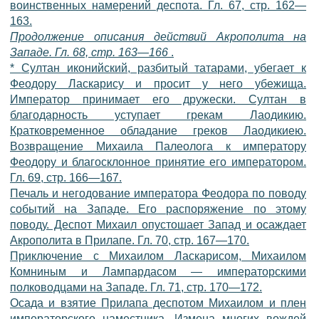
воинственных намерений деспота. Гл. 67, стр. 162—
163.
Продолжение описания действий Акрополита на
Западе. Гл. 68, стр. 163—166
.
*
Султан иконийский, разбитый татарами, убегает к
Феодору Ласкарису и просит у него убежища.
Император принимает его дружески. Султан в
благодарность уступает грекам Лаодикию.
Кратковременное обладание греков Лаодикиею.
Возвращение Михаила Палеолога к императору
Феодору и благосклонное принятие его императором.
Гл. 69, стр. 166—167.
Печаль и негодование императора Феодора по поводу
событий на Западе. Его распоряжение по этому
поводу. Деспот Михаил опустошает Запад и осаждает
Акрополита в Прилапе. Гл. 70, стр. 167—170.
Приключение с Михаилом Ласкарисом, Михаилом
Комниным и Лампардасом — императорскими
полководцами на Западе. Гл. 71, стр. 170—172.
Осада и взятие Прилапа деспотом Михаилом и плен
императорского наместника. Измена многих вождей