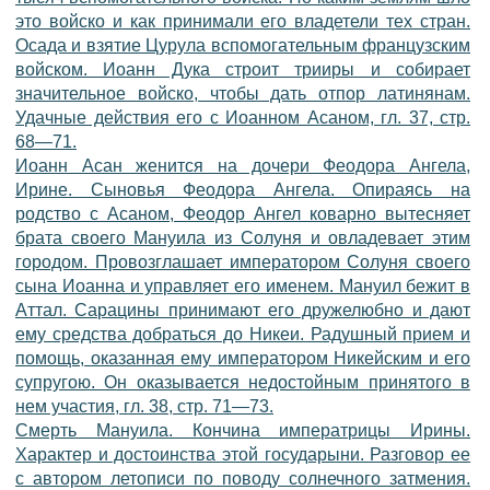
это войско и как принимали его владетели тех стран.
Осада и взятие Цурула вспомогательным французским
войском. Иоанн Дука строит трииры и собирает
значительное войско, чтобы дать отпор латинянам.
Удачные действия его с Иоанном Асаном, гл. 37, стр.
68—71.
Иоанн Асан женится на дочери Феодора Ангела,
Ирине. Сыновья Феодора Ангела. Опираясь на
родство с Асаном, Феодор Ангел коварно вытесняет
брата своего Мануила из Солуня и овладевает этим
городом. Провозглашает императором Солуня своего
сына Иоанна и управляет его именем. Мануил бежит в
Аттал. Сарацины принимают его дружелюбно и дают
ему средства добраться до Никеи. Радушный прием и
помощь, оказанная ему императором Никейским и его
супругою. Он оказывается недостойным принятого в
нем участия, гл. 38, стр. 71—73.
Смерть Мануила. Кончина императрицы Ирины.
Характер и достоинства этой государыни. Разговор ее
с автором летописи по поводу солнечного затмения.