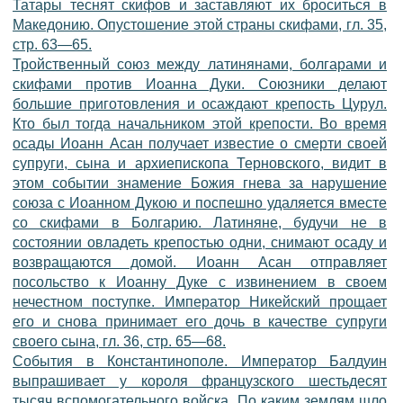
Татары теснят скифов и заставляют их броситься в
Македонию. Опустошение этой страны скифами, гл. 35,
стр. 63—65.
Тройственный союз между латинянами, болгарами и
скифами против Иоанна Дуки. Союзники делают
большие приготовления и осаждают крепость Цурул.
Кто был тогда начальником этой крепости. Во время
осады Иоанн Асан получает известие о смерти своей
супруги, сына и архиепископа Терновского, видит в
этом событии знамение Божия гнева за нарушение
союза с Иоанном Дукою и поспешно удаляется вместе
со скифами в Болгарию. Латиняне, будучи не в
состоянии овладеть крепостью одни, снимают осаду и
возвращаются домой. Иоанн Асан отправляет
посольство к Иоанну Дуке с извинением в своем
нечестном поступке. Император Никейский прощает
его и снова принимает его дочь в качестве супруги
своего сына, гл. 36, стр. 65—68.
События в Константинополе. Император Балдуин
выпрашивает у короля французского шестьдесят
тысяч вспомогательного войска. По каким землям шло