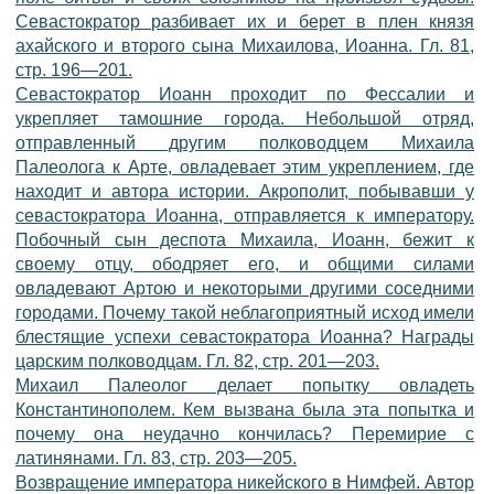
Севастократор разбивает их и берет в плен князя
ахайского и второго сына Михаилова, Иоанна. Гл. 81,
стр. 196—201.
Севастократор Иоанн проходит по Фессалии и
укрепляет тамошние города. Небольшой отряд,
отправленный другим полководцем Михаила
Палеолога к Арте, овладевает этим укреплением, где
находит и автора истории. Акрополит, побывавши у
севастократора Иоанна, отправляется к императору.
Побочный сын деспота Михаила, Иоанн, бежит к
своему отцу, ободряет его, и общими силами
овладевают Артою и некоторыми другими соседними
городами. Почему такой неблагоприятный исход имели
блестящие успехи севастократора Иоанна? Награды
царским полководцам. Гл. 82, стр. 201—203.
Михаил Палеолог делает попытку овладеть
Константинополем. Кем вызвана была эта попытка и
почему она неудачно кончилась? Перемирие с
латинянами. Гл. 83, стр. 203—205.
Возвращение императора никейского в Нимфей. Автор