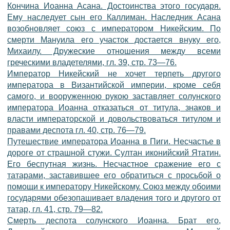
Кончина Иоанна Асана. Достоинства этого государя.
Ему наследует сын его Каллиман. Наследник Асана
возобновляет союз с императором Никейским. По
смерти Мануила его участок достается внуку его,
Михаилу. Дружеские отношения между всеми
греческими владетелями, гл. 39, стр. 73—76.
Император Никейский не хочет терпеть другого
императора в Византийской империи, кроме себя
самого, и вооруженною рукою заставляет солунского
императора Иоанна отказаться от титула, знаков и
власти императорской и довольствоваться титулом и
правами деспота гл. 40, стр. 76—79.
Путешествие императора Иоанна в Пиги. Несчастье в
дороге от страшной стужи. Султан иконийский Ятатин.
Его беспутная жизнь. Несчастное сражение его с
татарами, заставившее его обратиться с просьбой о
помощи к императору Никейскому. Союз между обоими
государями обезопашивает владения того и другого от
татар, гл. 41, стр. 79—82.
Смерть деспота солунского Иоанна. Брат его,