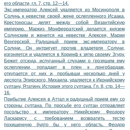
его области, гл. 7, стр. 12—14.
Экс-император Алексей удаляется из Мосинополя в
Солунь к невестке своей, жене ослепленного Исаака.
Крестоносцы делят между собой Византийскую
империю. Маркиз Монферратский делается князем
Солунским и женится на невестке Алексея, Марии
Венгерской. Радушный прием экс-императору в
Солуни. Он интригует против владетеля Солуни,
изгоняется и удаляется в Коринф к зятю своему Згуру.
Бежит отсюда, испуганный слухами о грозящем ему
ослеплении, попадает в плен к лонгобардам,
откупается от них и, пробывши несколько дней у
деспота Эпирского, Михаила, удаляется к Иконийскому
султану, Ятатину. История этого султана. Гл. 8, стр. 14—
16.
Прибытие Алексея в Аттал и радушный прием ему со
стороны султана. По просьбе его султан отправляет
посольство к императору Никейскому Феодору
Ласкарису с требованием возвратить тестю
похищенную будто бы у него область. Феодор