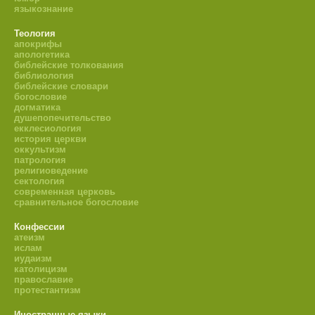
языкознание
Теология
апокрифы
апологетика
библейские толкования
библиология
библейские словари
богословие
догматика
душепопечительство
екклесиология
история церкви
оккультизм
патрология
религиоведение
сектология
современная церковь
сравнительное богословие
Конфессии
атеизм
ислам
иудаизм
католицизм
православие
протестантизм
Иностранные языки