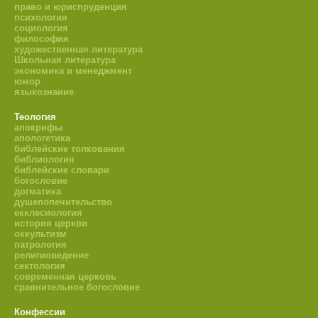
право и юриспруденция
психология
социология
философия
художественная литература
Школьная литература
экономика и менеджмент
юмор
языкознание
Теология
апокрифы
апологетика
библейские толкования
библиология
библейские словари
богословие
догматика
душепопечительство
екклесиология
история церкви
оккультизм
патрология
религиоведение
сектология
современная церковь
сравнительное богословие
Конфессии