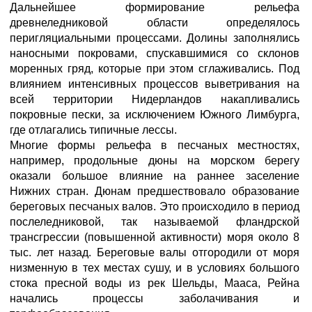
Дальнейшее формирование рельефа
древнеледниковой области определялось
перигляциальными процессами. Долины заполнялись
наносными покровами, спускавшимися со склонов
моренных гряд, которые при этом сглаживались. Под
влиянием интенсивных процессов выветривания на
всей территории Нидерландов накапливались
покровные пески, за исключением Южного Лимбурга,
где отлагались типичные лессы.
Многие формы рельефа в песчаных местностях,
например, продольные дюны на морском берегу
оказали большое влияние на раннее заселение
Нижних стран. Дюнам предшествовало образование
береговых песчаных валов. Это происходило в период
послеледниковой, так называемой фландрской
трансгрессии (повышенной активности) моря около 8
тыс. лет назад. Береговые валы отгородили от моря
низменную в тех местах сушу, и в условиях большого
стока пресной воды из рек Шельды, Мааса, Рейна
начались процессы заболачивания и