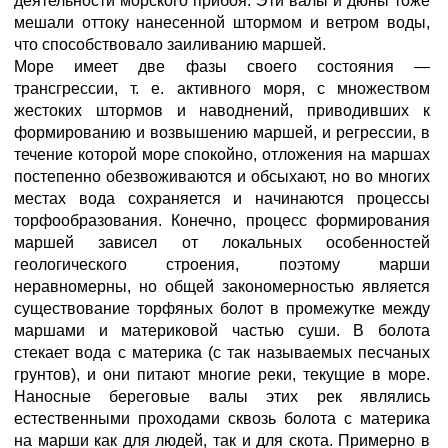
деятельности морского прибоя. Эти валы и дюны тоже
мешали оттоку нанесенной штормом и ветром воды,
что способствовало заиливанию маршей.
Море имеет две фазы своего состояния —
трансгрессии, т. е. активного моря, с множеством
жестоких штормов и наводнений, приводивших к
формированию и возвышению маршей, и регрессии, в
течение которой море спокойно, отложения на маршах
постепенно обезвоживаются и обсыхают, но во многих
местах вода сохраняется и начинаются процессы
торфообразования. Конечно, процесс формирования
маршей зависел от локальных особенностей
геологического строения, поэтому марши
неравномерны, но общей закономерностью является
существование торфяных болот в промежутке между
маршами и материковой частью суши. В болота
стекает вода с материка (с так называемых песчаных
грунтов), и они питают многие реки, текущие в море.
Наносные береговые валы этих рек являлись
естественными проходами сквозь болота с материка
на марши как для людей, так и для скота. Примерно в