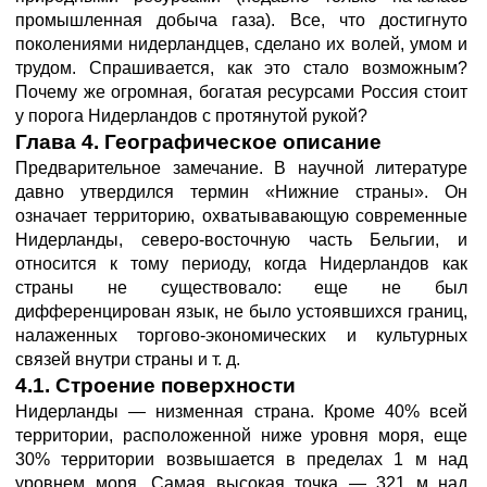
промышленная добыча газа). Все, что достигнуто
поколениями нидерландцев, сделано их волей, умом и
трудом. Спрашивается, как это стало возможным?
Почему же огромная, богатая ресурсами Россия стоит
у порога Нидерландов с протянутой рукой?
Глава 4. Географическое описание
Предварительное замечание. В научной литературе
давно утвердился термин «Нижние страны». Он
означает территорию, охватывавающую современные
Нидерланды, северо-восточную часть Бельгии, и
относится к тому периоду, когда Нидерландов как
страны не существовало: еще не был
дифференцирован язык, не было устоявшихся границ,
налаженных торгово-экономических и культурных
связей внутри страны и т. д.
4.1. Строение поверхности
Нидерланды — низменная страна. Кроме 40% всей
территории, расположенной ниже уровня моря, еще
30% территории возвышается в пределах 1 м над
уровнем моря. Самая высокая точка — 321 м над