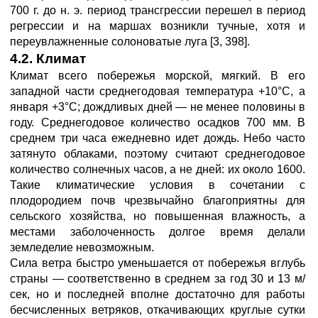
700 г. до н. э. период трансгрессии перешел в период
регрессии и на маршах возникли тучные, хотя и
переувлажненные солоноватые луга [3, 398].
4.2. Климат
Климат всего побережья морской, мягкий. В его
западной части среднегодовая температура +10°С, а
января +3°С; дождливых дней — не менее половины в
году. Среднегодовое количество осадков 700 мм. В
среднем три часа ежедневно идет дождь. Небо часто
затянуто облаками, поэтому считают среднегодовое
количество солнечных часов, а не дней: их около 1600.
Такие климатические условия в сочетании с
плодородием почв чрезвычайно благоприятны для
сельского хозяйства, но повышенная влажность, а
местами заболоченность долгое время делали
земледелие невозможным.
Сила ветра быстро уменьшается от побережья вглубь
страны — соответственно в среднем за год 30 и 13 м/
сек, но и последней вполне достаточно для работы
бесчисленных ветряков, откачивающих круглые сутки