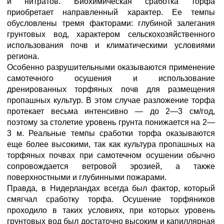
и нитратов. Биохимическая сработка торфа
приобретает направленный характер. Ее темпы
обусловлены тремя факторами: глубиной залегания
грунтовых вод, характером сельскохозяйственного
использования почв и климатическими условиями
региона.
Особенно разрушительными оказываются применение
самотечного осушения и использование
дренированных торфяных почв для размещения
пропашных культур. В этом случае разложение торфа
протекает весьма интенсивно — до 2—3 см/год,
поэтому за столетие уровень грунта понижается на 2—
3 м. Реальные темпы сработки торфа оказываются
еще более высокими, так как культура пропашных на
торфяных почвах при самотечном осушении обычно
сопровождается ветровой эрозией, а также
поверхностными и глубинными пожарами.
Правда, в Нидерландах всегда был фактор, который
смягчал сработку торфа. Осушение торфяников
проходило в таких условиях, при которых уровень
грунтовых вод был достаточно высоким и капиллярная