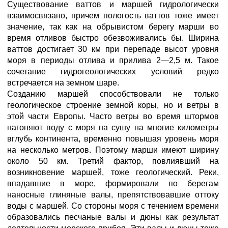
Существование ваттов и маршей гидрологически
взаимосвязано, причем пологость ваттов тоже имеет
значение, так как на обрывистом берегу марши во
время отливов быстро обезвоживались бы. Ширина
ваттов достигает 30 км при перепаде высот уровня
моря в периоды отлива и прилива 2—2,5 м. Такое
сочетание гидрогеологических условий редко
встречается на земном шаре.
Созданию маршей способствовали не только
геологическое строение земной коры, но и ветры в
этой части Европы. Часто ветры во время штормов
нагоняют воду с моря на сушу на многие километры
вглубь континента, временно повышая уровень моря
на несколько метров. Поэтому марши имеют ширину
около 50 км. Третий фактор, повлиявший на
возникновение маршей, тоже геологический. Реки,
впадавшие в море, формировали по берегам
наносные глиняные валы, препятствовавшие оттоку
воды с маршей. Со стороны моря с течением времени
образовались песчаные валы и дюны как результат