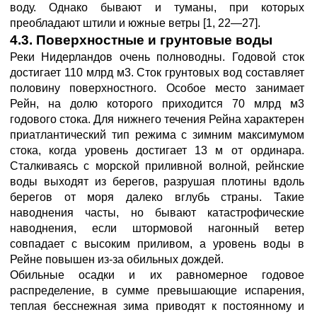
воду. Однако бывают и туманы, при которых
преобладают штили и южные ветры [1, 22—27].
4.3. Поверхностные и грунтовые воды
Реки Нидерландов очень полноводны. Годовой сток
достигает 110 млрд м3. Сток грунтовых вод составляет
половину поверхностного. Особое место занимает
Рейн, на долю которого приходится 70 млрд м3
годового стока. Для нижнего течения Рейна характерен
приатлантический тип режима с зимним максимумом
стока, когда уровень достигает 13 м от ординара.
Сталкиваясь с морской приливной волной, рейнские
воды выходят из берегов, разрушая плотины вдоль
берегов от моря далеко вглубь страны. Такие
наводнения часты, но бывают катастрофические
наводнения, если штормовой нагонный ветер
совпадает с высоким приливом, а уровень воды в
Рейне повышен из-за обильных дождей.
Обильные осадки и их равномерное годовое
распределение, в сумме превышающие испарения,
теплая бесснежная зима приводят к постоянному и