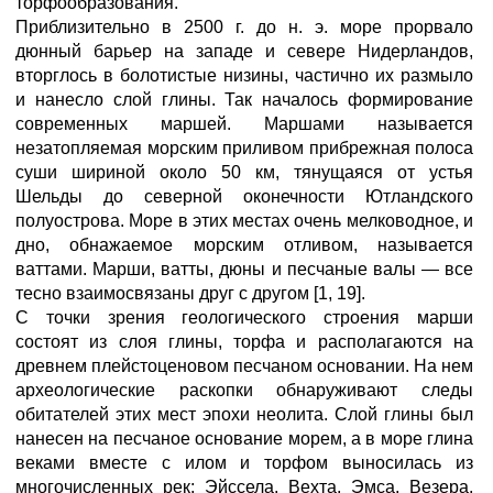
торфообразования.
Приблизительно в 2500 г. до н. э. море прорвало
дюнный барьер на западе и севере Нидерландов,
вторглось в болотистые низины, частично их размыло
и нанесло слой глины. Так началось формирование
современных маршей. Маршами называется
незатопляемая морским приливом прибрежная полоса
суши шириной около 50 км, тянущаяся от устья
Шельды до северной оконечности Ютландского
полуострова. Море в этих местах очень мелководное, и
дно, обнажаемое морским отливом, называется
ваттами. Марши, ватты, дюны и песчаные валы — все
тесно взаимосвязаны друг с другом [1, 19].
С точки зрения геологического строения марши
состоят из слоя глины, торфа и располагаются на
древнем плейстоценовом песчаном основании. На нем
археологические раскопки обнаруживают следы
обитателей этих мест эпохи неолита. Слой глины был
нанесен на песчаное основание морем, а в море глина
веками вместе с илом и торфом выносилась из
многочисленных рек: Эйссела, Вехта, Эмса, Везера,