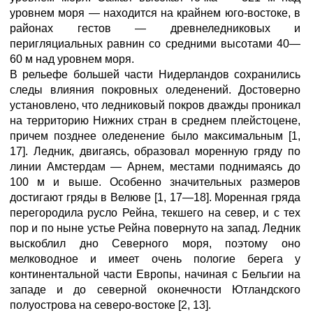
уровнем моря — находится на крайнем юго-востоке, в
районах гестов — древнеледниковых и
перигляциальных равнин со средними высотами 40—
60 м над уровнем моря.
В рельефе большей части Нидерландов сохранились
следы влияния покровных оледенений. Достоверно
установлено, что ледниковый покров дважды проникал
на территорию Нижних стран в среднем плейстоцене,
причем позднее оледенение было максимальным [1,
17]. Ледник, двигаясь, образовал моренную гряду по
линии Амстердам — Арнем, местами поднимаясь до
100 м и выше. Особенно значительных размеров
достигают гряды в Велюве [1, 17—18]. Моренная гряда
перегородила русло Рейна, текшего на север, и с тех
пор и по ныне устье Рейна повернуто на запад. Ледник
выскоблил дно Северного моря, поэтому оно
мелководное и имеет очень пологие берега у
континентальной части Европы, начиная с Бельгии на
западе и до северной оконечности Ютландского
полуострова на северо-востоке [2, 13].