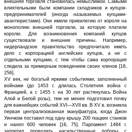
внешняя торговля становилась немыслимой. Самыми
влиятельными были компании складчиков и купцов-
предпринимателей (иногда называемых купцами-
авантюристами). Они имели привилегию от короля на
монополию внешней торговли, за которую платили
королю. Для возникновения компаний купцов
существовали и внешние причины. Например,
нидерландское правительство предпочитало иметь
дело с корпорацией английских купцов, а не с
отдельными купцами, с тем чтобы сама корпорация
следила за примерным поведением своих членов [18,
256].
XV век, не богатый яркими событиями, заполненный
войнами (до 1453 г. длилась Столетняя война с
Францией, а с 1455 г. на 30 лет растянулась Война
Алой и Белой розы), тем не менее подготовил почву
для важнейших событий XVI—XVII вв. В XV в. возникла
первая централизованная мануфактура, когда Джон
Уинчком поставил под одну крышу 200 ткацких станков
и нанял 600 человек [16, 75]. Парламент 1484 г.
запретил проводить насильственные поборы с