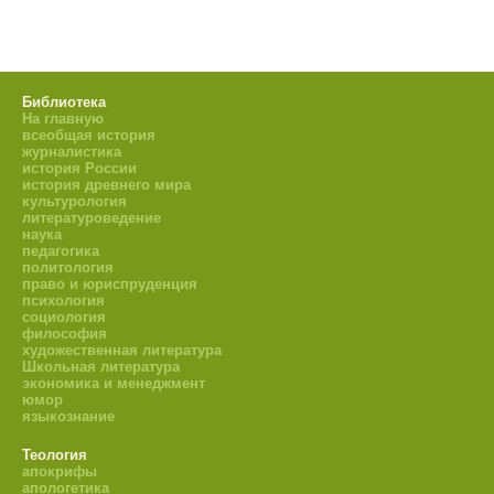
Библиотека
На главную
всеобщая история
журналистика
история России
история древнего мира
культурология
литературоведение
наука
педагогика
политология
право и юриспруденция
психология
социология
философия
художественная литература
Школьная литература
экономика и менеджмент
юмор
языкознание
Теология
апокрифы
апологетика