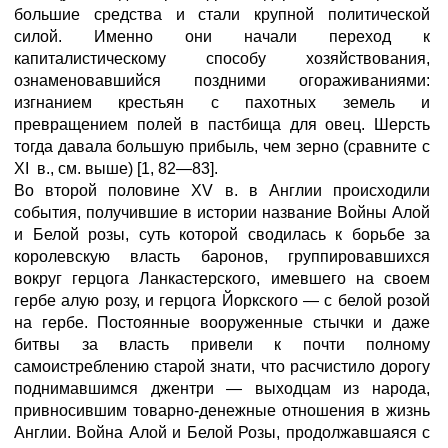
большие средства и стали крупной политической
силой. Именно они начали переход к
капиталистическому способу хозяйствования,
ознаменовавшийся поздними огораживаниями:
изгнанием крестьян с пахотных земель и
превращением полей в пастбища для овец. Шерсть
тогда давала бoльшую прибыль, чем зерно (сравните с
XI в., см. выше) [1, 82—83].
Во второй половине XV в. в Англии происходили
события, получившие в истории название Войны Алой
и Белой розы, суть которой сводилась к борьбе за
королевскую власть баронов, группировавшихся
вокруг герцога Ланкастерского, имевшего на своем
гербе алую розу, и герцога Йоркского — с белой розой
на гербе. Постоянные вооруженные стычки и даже
битвы за власть привели к почти полному
самоистреблению старой знати, что расчистило дорогу
поднимавшимся джентри — выходцам из народа,
привносившим товарно-денежные отношения в жизнь
Англии. Война Алой и Белой Розы, продолжавшаяся с