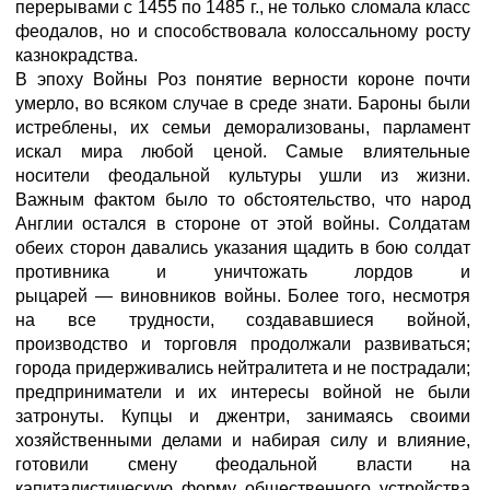
перерывами с 1455 по 1485 г., не только сломала класс
феодалов, но и способствовала колоссальному росту
казнокрадства.
В эпоху Войны Роз понятие верности короне почти
умерло, во всяком случае в среде знати. Бароны были
истреблены, их семьи деморализованы, парламент
искал мира любой ценой. Самые влиятельные
носители феодальной культуры ушли из жизни.
Важным фактом было то обстоятельство, что народ
Англии остался в стороне от этой войны. Солдатам
обеих сторон давались указания щадить в бою солдат
противника и уничтожать лордов и
рыцарей — виновников войны. Более того, несмотря
на все трудности, создававшиеся войной,
производство и торговля продолжали развиваться;
города придерживались нейтралитета и не пострадали;
предприниматели и их интересы войной не были
затронуты. Купцы и джентри, занимаясь своими
хозяйственными делами и набирая силу и влияние,
готовили смену феодальной власти на
капиталистическую форму общественного устройства