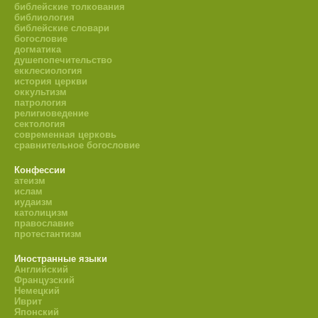
библейские толкования
библиология
библейские словари
богословие
догматика
душепопечительство
екклесиология
история церкви
оккультизм
патрология
религиоведение
сектология
современная церковь
сравнительное богословие
Конфессии
атеизм
ислам
иудаизм
католицизм
православие
протестантизм
Иностранные языки
Английский
Французский
Немецкий
Иврит
Японский