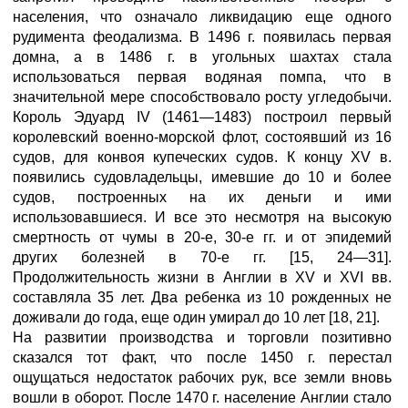
населения, что означало ликвидацию еще одного
рудимента феодализма. В 1496 г. появилась первая
домна, а в 1486 г. в угольных шахтах стала
использоваться первая водяная помпа, что в
значительной мере способствовало росту угледобычи.
Король Эдуард IV (1461—1483) построил первый
королевский военно-морской флот, состоявший из 16
судов, для конвоя купеческих судов. К концу XV в.
появились судовладельцы, имевшие до 10 и более
судов, построенных на их деньги и ими
использовавшиеся. И все это несмотря на высокую
смертность от чумы в 20-е, 30-е гг. и от эпидемий
других болезней в 70-е гг. [15, 24—31].
Продолжительность жизни в Англии в XV и XVI вв.
составляла 35 лет. Два ребенка из 10 рожденных не
доживали до года, еще один умирал до 10 лет [18, 21].
На развитии производства и торговли позитивно
сказался тот факт, что после 1450 г. перестал
ощущаться недостаток рабочих рук, все земли вновь
вошли в оборот. После 1470 г. население Англии стало