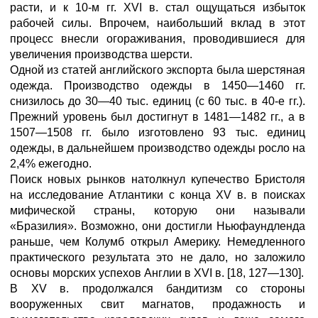
расти, и к 10-м гг. XVI в. стал ощущаться избыток
рабочей силы. Впрочем, наибольший вклад в этот
процесс внесли огораживания, проводившиеся для
увеличения производства шерсти.
Одной из статей английского экспорта была шерстяная
одежда. Производство одежды в 1450—1460 гг.
снизилось до 30—40 тыс. единиц (с 60 тыс. в 40-е гг.).
Прежний уровень был достигнут в 1481—1482 гг., а в
1507—1508 гг. было изготовлено 93 тыс. единиц
одежды, в дальнейшем производство одежды росло на
2,4% ежегодно.
Поиск новых рынков натолкнул купечество Бристоля
на исследование Атлантики с конца XV в. в поисках
мифической страны, которую они называли
«Бразилия». Возможно, они достигли Ньюфаундленда
раньше, чем Колумб открыл Америку. Немедленного
практического результата это не дало, но заложило
основы морских успехов Англии в XVI в. [18, 127—130].
В XV в. продолжался бандитизм со стороны
вооруженных свит магнатов, продажность и