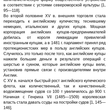
в соответствии с устоями североморской культуры [1,
95—118].
Во второй половине XV в. внешняя торговля стала
переходить к английскому купечеству, теснившему
немецких, итальянских и других купцов. Мощная
корпорация английских купцов-предпринимателей
добилась от короля ликвидации привилегий
иностранным купцам, а в 1481 г. парламент принял ряд
протекционистских мер в пользу английских купцов.
Случилось это только после того, как английские купцы
нажили большие деньги в результате операций с
шерстью и сукном, которые английские купцы вели,
установив прямые связи с производителями внутри
Англии.
С XV в. начался быстрый рост английского купеческого
флота, как количественный, так и качественный;
водоизмещение судов со 100 т увеличилось до 900 т.
Начиная с Генриха VII (1485—1509) королевская
власть стала давать ссуды на постройки судов [1, 145—
146].