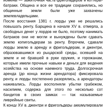
йомены — зажиточная часть фригольдеров и коттеры-
батраки. Община и все ее традиции сохранялись, но
общинные земли были уже захвачены
землевладельцами.
После восстания 1381 г. лорды уже не решались
повышать ренту. Барщина в начале XV в. отмерла, а
свободных денег у лордов не было, поэтому нанимать
батраков они не могли и вынуждены были сдавать
землю копигольдерам за ренту. Впрочем, сдавали
лорды землю в аренду и фригольдерам, и джентри,
образовавшимся из рыцарской среды, осевшей на
земле и не бравшей в руки оружия, и горожанам,
которые имели прочные навыки и деньги для ведения
хозяйства на основе наемного труда. Долгосрочная
аренда (до конца жизни арендатора) фиксировала
ренту, и лорды постепенно разорялись, а арендаторы
наживались. Лорды восполняли убытки грабежом,
насилием, содержа для этого по несколько сот
бандитов в своих замках — так называемые
ливрейные свиты.
К концу XV в. джентри и фригольдеры аккумулировали