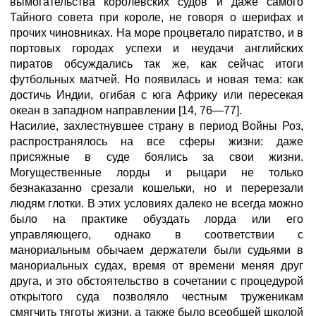
вымогательства королевских судов и даже самого
Тайного совета при короле, не говоря о шерифах и
прочих чиновниках. На море процветало пиратство, и в
портовых городах успехи и неудачи английских
пиратов обсуждались так же, как сейчас итоги
футбольных матчей. Но появилась и новая тема: как
достичь Индии, огибая с юга Африку или пересекая
океан в западном направлении [14, 76—77].
Насилие, захлестнувшее страну в период Войны Роз,
распространялось на все сферы жизни: даже
присяжные в суде боялись за свои жизни.
Могущественные лорды и рыцари не только
безнаказанно срезали кошельки, но и перерезали
людям глотки. В этих условиях далеко не всегда можно
было на практике обуздать лорда или его
управляющего, однако в соответствии с
манориальным обычаем держатели были судьями в
манориальных судах, время от времени меняя друг
друга, и это обстоятельство в сочетании с процедурой
открытого суда позволяло честным труженикам
смягчить тяготы жизни, а также было всеобщей школой