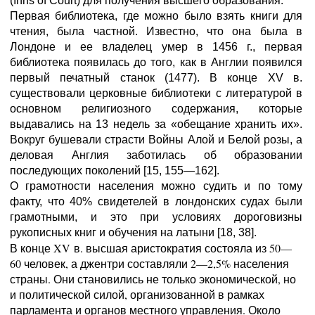
(Inns of Court) для получения высшего образования.
Первая библиотека, где можно было взять книги для
чтения, была частной. Известно, что она была в
Лондоне и ее владелец умер в 1456 г., первая
библиотека появилась до того, как в Англии появился
первый печатный станок (1477). В конце XV в.
существовали церковные библиотеки с литературой в
основном религиозного содержания, которые
выдавались на 13 недель за «обещание хранить их».
Вокруг бушевали страсти Войны Алой и Белой розы, а
деловая Англия заботилась об образовании
последующих поколений [15, 155—162].
О грамотности населения можно судить и по тому
факту, что 40% свидетелей в лондонских судах были
грамотными, и это при условиях дороговизны
рукописных книг и обучения на латыни [18, 38].
В конце XV в. высшая аристократия состояла из 50—
60 человек, а джентри составляли 2—2,5% населения
страны. Они становились не только экономической, но
и политической силой, организованной в рамках
парламента и органов местного управления. Около