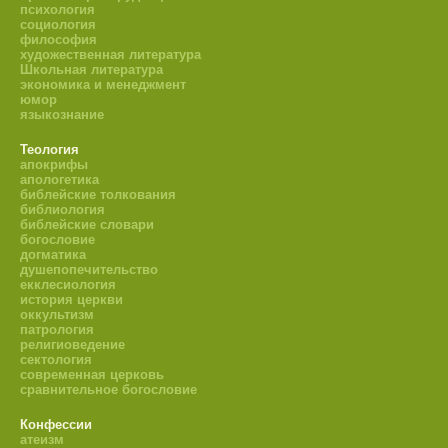
психология
социология
философия
художественная литература
Школьная литература
экономика и менеджмент
юмор
языкознание
Теология
апокрифы
апологетика
библейские толкования
библиология
библейские словари
богословие
догматика
душепопечительство
екклесиология
история церкви
оккультизм
патрология
религиоведение
сектология
современная церковь
сравнительное богословие
Конфессии
атеизм