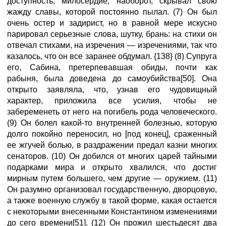
доступность, милосердие, наоборот, скрывал свою
жажду славы, которой постоянно пылал. (7) Он был
очень остер и задирист, но в равной мере искусно
парировал серьезные слова, шутку, брань: на стихи он
отвечал стихами, на изречения — изречениями, так что
казалось, что он все заранее обдумал. {138} (8) Супруга
его, Сабина, претерпевавшая обиды, почти как
рабыня, была доведена до самоубийства[50]. Она
открыто заявляла, что, узнав его чудовищный
характер, приложила все усилия, чтобы не
забеременеть от него на погибель рода человеческого.
(9) Он болел какой-то внутренней болезнью, которую
долго покойно переносил, но [под конец], сраженный
ее жгучей болью, в раздражении предал казни многих
сенаторов. (10) Он добился от многих царей тайными
подарками мира и открыто хвалился, что достиг
мирным путем большего, чем другие — оружием. (11)
Он разумно организовал государственную, дворцовую,
а также военную службу в такой форме, какая остается
с некоторыми внесенными Константином изменениями
до сего времени[51]. (12) Он прожил шестьдесят два