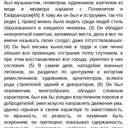
был музыкантом, геометром, художником, ваятелем из
меди и мрамора наравне с Поликлетом и
Евфранором[49]. К тому же он был и остроумен, так что
редко [, право] можно было видеть среди людей столь
образованного и изящного человека. (3) Он обладал
невероятной памятью, запоминал места, дела и мог по
имени называть своих солдат, даже отсутствовавших.
(4) Он был весьма вынослив в труде и сам лично
обошел все провинции, отстранив толпу спутников, и
при этом восстанавливал все города, укреплял в них
сословия. (5) В самом деле, наподобие военных
легионов, он разделил по центуриям и когортам
ремесленников, художников, архитекторов, всякого
рода строителей зданий и декораторов. (6) Он был
переменчив, многообразен, обладал сложным
характером, был как бы рожден властелином пороков и
добродетелей, умел искусно направлять движения ума,
удачно скрывая в своем характере то завистливость,
то мрачность, то резвость, то неумение быть
искренним; он притворно показывал сдержанность,