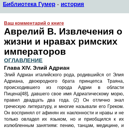
Библиотека Гумер
-
история
Ваш комментарий о книге
Аврелий В. Извлечения о
жизни и нравах римских
императоров
ОГЛАВЛЕНИЕ
Глава XIV. Элий Адриан
Элий Адриан италийского рода, родившийся от Элия
Адриана, двоюродного брата принцепса Траяна,
происходившего из города Адрии в области
Пицена[48], давшего свое имя Адриатическому морю,
правил двадцать два года. (2) Он отлично знал
греческую литературу, и многие называли его Греком.
Он воспринял от афинян их наклонности и нравы и не
только овладел их языком, но и приобщился к их
излюбленным занятиям: пению, танцам, медицине, и