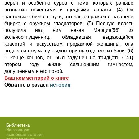
верен и особенно суров с теми, которых раньше
возвысил почестями и щедрыми дарами. (4) Он
настолько сбился с пути, что часто сражался на арене
ёцирка с оружием гладиаторов. (5) Полную власть
получила над ним некая Марция[56] из
вольноотпущенниц, обладавшая выдающейся
красотой и искусством продажной женщины; она
поднесла ему чашу с ядом при выходе его из бани. (6)
В конце концов, он был задушен на тридцать {141}
втором году жизни сильнейшим гимнастом,
допущенным в его покой.
Ваш комментарий о книге
Обратно в раздел
история
Библиотека
На главную
всеобщая история