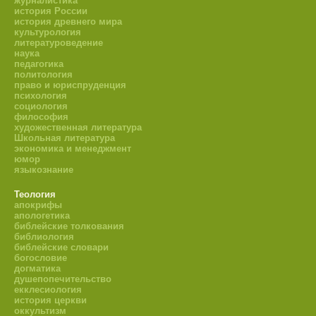
журналистика
история России
история древнего мира
культурология
литературоведение
наука
педагогика
политология
право и юриспруденция
психология
социология
философия
художественная литература
Школьная литература
экономика и менеджмент
юмор
языкознание
Теология
апокрифы
апологетика
библейские толкования
библиология
библейские словари
богословие
догматика
душепопечительство
екклесиология
история церкви
оккультизм