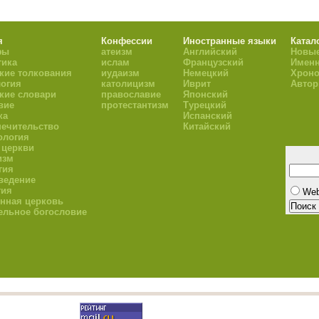
я
Конфессии
Иностранные языки
Катал
фы
атеизм
Английский
Новые
тика
ислам
Французский
Имен
кие толкования
иудаизм
Немецкий
Хроно
огия
католицизм
Иврит
Авто
кие словари
православие
Японский
вие
протестантизм
Турецкий
ка
Испанский
ечительство
Китайский
ология
 церкви
изм
гия
ведение
гия
We
нная церковь
ельное богословие