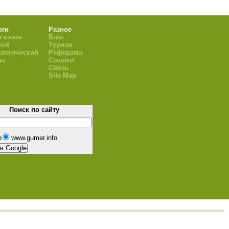
оги
Разное
 книги
Блог
ной
Туризм
логический
Рефераты
ры
Ссылки
Связь
Site Map
Поиск по сайту
b
www.gumer.info