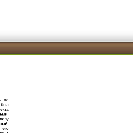
ь по
 был
екта
ьми,
лову
ьный,
 его