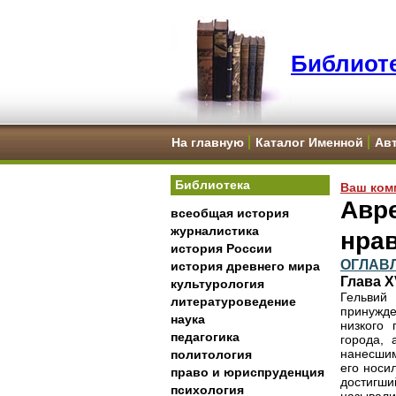
Библиоте
На главную
Каталог Именной
Ав
Библиотека
Ваш ком
Авре
всеобщая история
журналистика
нра
история России
ОГЛАВ
история древнего мира
Глава X
культурология
Гельвий
литературоведение
принужде
наука
низкого
педагогика
города, 
нанесшим
политология
его носи
право и юриспруденция
достигши
психология