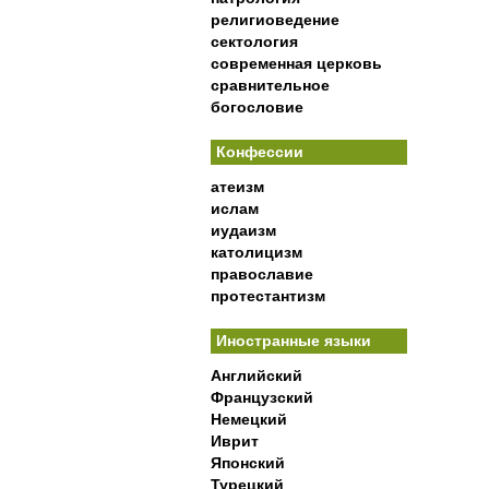
религиоведение
сектология
современная церковь
сравнительное
богословие
Конфессии
атеизм
ислам
иудаизм
католицизм
православие
протестантизм
Иностранные языки
Английский
Французский
Немецкий
Иврит
Японский
Турецкий