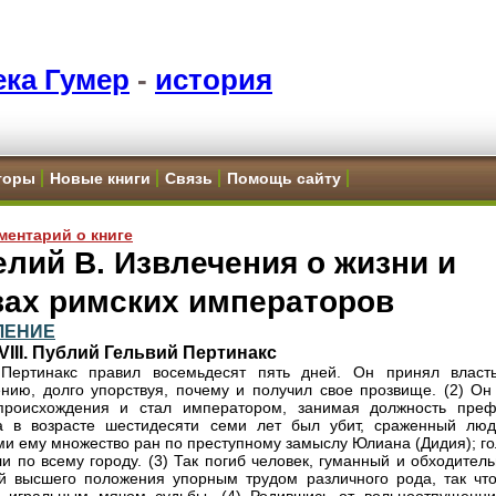
ка Гумер
-
история
торы
Новые книги
Связь
Помощь сайту
ментарий о книге
лий В. Извлечения о жизни и
вах римских императоров
ЛЕНИЕ
VIII. Публий Гельвий Пертинакс
 Пертинакс правил восемьдесят пять дней. Он принял власт
нию, долго упорствуя, почему и получил свое прозвище. (2) Он
 происхождения и стал императором, занимая должность преф
а в возрасте шестидесяти семи лет был убит, сраженный люд
и ему множество ран по преступному замыслу Юлиана (Дидия); го
ли по всему городу. (3) Так погиб человек, гуманный и обходител
й высшего положения упорным трудом различного рода, так что