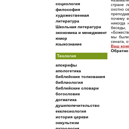
называли
социология
стране л
охотно с
философия
преподав
художественная
почему е
литература
никогда 
Школьная литература
беседы,
«Божеств
экономика и менеджмент
мы были 
юмор
сената, о
языкознание
Ваш ком
Обратно
Теология
апокрифы
апологетика
библейские толкования
библиология
библейские словари
богословие
догматика
душепопечительство
екклесиология
история церкви
оккультизм
патрология