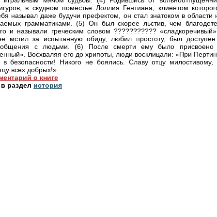
 игральным мячом судьбы. (4) Родившись от вольноотпущенни
игуров, в скудном поместье Лоллия Гентиана, клиентом которог
ебя называл даже будучи префектом, он стал знатоком в области 
аемых грамматиками. (5) Он был скорее льстив, чем благодете
го и называли греческим словом ??????????? «сладкоречивый»
не мстил за испытанную обиду, любил простоту, был доступен
 общения с людьми. (6) После смерти ему было присвоено
енный». Восхваляя его до хрипоты, люди восклицали: «При Пертин
в безопасности! Никого не боялись. Славу отцу милостивому, 
тцу всех добрых!»
ментарий о книге
 в раздел
история