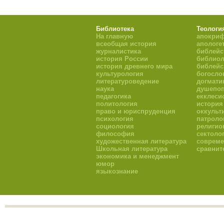
Библиотека
Теологи
На главную
апокри
всеобщая история
апологе
журналистика
библейс
история России
библиол
история древнего мира
библейс
культурология
богосло
литературоведение
догмати
наука
душепоп
педагогика
екклеси
политология
история
право и юриспруденция
оккульт
психология
патроло
социология
религио
философия
сектоло
художественная литература
совреме
Школьная литература
сравнит
экономика и менеджмент
юмор
языкознание