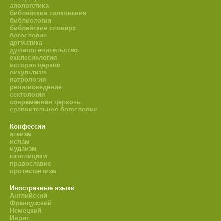
апологетика
библейские толкования
библиология
библейские словари
богословие
догматика
душепопечительство
екклесиология
история церкви
оккультизм
патрология
религиоведение
сектология
современная церковь
сравнительное богословие
Конфессии
атеизм
ислам
иудаизм
католицизм
православие
протестантизм
Иностранные языки
Английский
Французский
Немецкий
Иврит