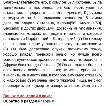
Благожелательность его, к кому он был склонен, была
удивительна и постоянна; он был неотступен во
взыскании, в щедрости не знал предела. (6) К друзьям
и недругам он был одинаково ревностен. В самом
деле, он одарил Латерана, Килона[58], Анулина[59],
Басса[60] и других дворцами, достойными упоминания,
главные из которых мы видим и теперь и которые
называются Парфянский и Латеранский. (7) Он никому
не позволял в свое управление покупать должности.
(8) Он был достаточно обучен латинскому языку,
хорошо владел греческой речью, но лучше всего
усвоил пуническое красноречие, потому что родился в
Африке близ города Лептиса. (9) Он страдал от боли во
всех членах, особенно в ногах; не имея терпения ее
выносить, он вместо яда, в котором ему было отказано,
с жадностью съел очень много тяжелой пищи, не смог
переварить ее и умер от заворота кишок. Жил он 65
лет.
Ваш комментарий о книге
Обратно в раздел
история