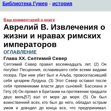
Библиотека Гумер
-
история
Ваш комментарий о книге
Аврелий В. Извлечения о
жизни и нравах римских
императоров
ОГЛАВЛЕНИЕ
Глава XX. Септимий Север
Септимий Север правил восемнадцать лет. (2) Он
погубил Песценния, ославившего себя всеми видами
позора. При нем убит был и Альба, провозгласивший
себя цезарем Лугдуна. (3) Этот Север оставил после
себя преемниками власти двух сыновей: Бассиана и
Гету. (4) Он провел в Британии на протяжении тридцати
двух миль[57] вал от моря до моря. (5) Он был
воинственней всех, кто был до него, обладал острым
умом и доводил до конца все, что предпринимал.