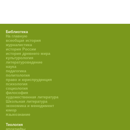
Библиотека
На главную
всеобщая история
журналистика
история России
история древнего мира
культурология
литературоведение
наука
педагогика
политология
право и юриспруденция
психология
социология
философия
художественная литература
Школьная литература
экономика и менеджмент
юмор
языкознание
Теология
апокрифы