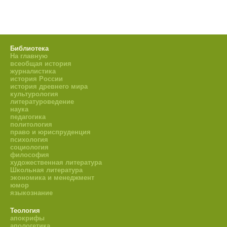
Библиотека
На главную
всеобщая история
журналистика
история России
история древнего мира
культурология
литературоведение
наука
педагогика
политология
право и юриспруденция
психология
социология
философия
художественная литература
Школьная литература
экономика и менеджмент
юмор
языкознание
Теология
апокрифы
апологетика