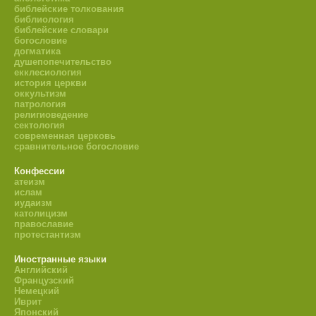
библейские толкования
библиология
библейские словари
богословие
догматика
душепопечительство
екклесиология
история церкви
оккультизм
патрология
религиоведение
сектология
современная церковь
сравнительное богословие
Конфессии
атеизм
ислам
иудаизм
католицизм
православие
протестантизм
Иностранные языки
Английский
Французский
Немецкий
Иврит
Японский