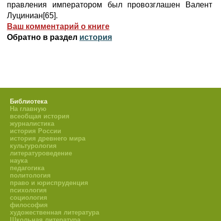
правления императором был провозглашен Валент
Луциниан[65].
Ваш комментарий о книге
Обратно в раздел
история
Библиотека
На главную
всеобщая история
журналистика
история России
история древнего мира
культурология
литературоведение
наука
педагогика
политология
право и юриспруденция
психология
социология
философия
художественная литература
Школьная литература