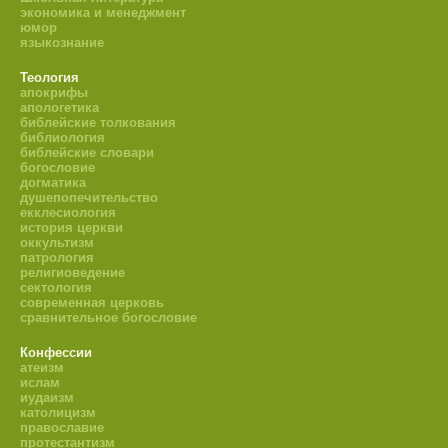
экономика и менеджмент
юмор
языкознание
Теология
апокрифы
апологетика
библейские толкования
библиология
библейские словари
богословие
догматика
душепопечительство
екклесиология
история церкви
оккультизм
патрология
религиоведение
сектология
современная церковь
сравнительное богословие
Конфессии
атеизм
ислам
иудаизм
католицизм
православие
протестантизм