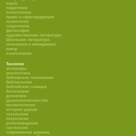
наука
педагогика
политология
право и юриспруденция
психология
социология
философия
художественная литература
Школьная литература
экономика и менеджмент
юмор
языкознание
Теология
апокрифы
апологетика
библейские толкования
библиология
библейские словари
богословие
догматика
душепопечительство
екклесиология
история церкви
оккультизм
патрология
религиоведение
сектология
современная церковь