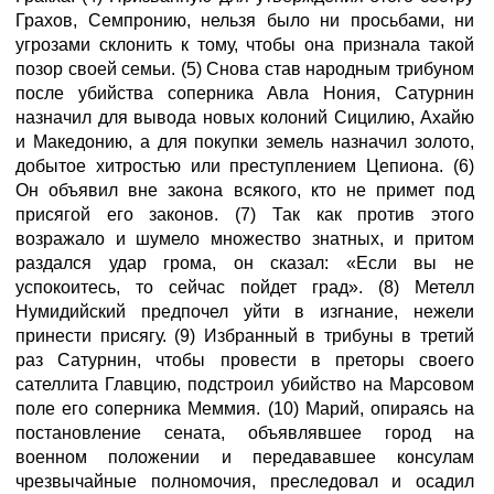
Грахов, Семпронию, нельзя было ни просьбами, ни
угрозами склонить к тому, чтобы она признала такой
позор своей семьи. (5) Снова став народным трибуном
после убийства соперника Авла Нония, Сатурнин
назначил для вывода новых колоний Сицилию, Ахайю
и Македонию, а для покупки земель назначил золото,
добытое хитростью или преступлением Цепиона. (6)
Он объявил вне закона всякого, кто не примет под
присягой его законов. (7) Так как против этого
возражало и шумело множество знатных, и притом
раздался удар грома, он сказал: «Если вы не
успокоитесь, то сейчас пойдет град». (8) Метелл
Нумидийский предпочел уйти в изгнание, нежели
принести присягу. (9) Избранный в трибуны в третий
раз Сатурнин, чтобы провести в преторы своего
сателлита Главцию, подстроил убийство на Марсовом
поле его соперника Меммия. (10) Марий, опираясь на
постановление сената, объявлявшее город на
военном положении и передававшее консулам
чрезвычайные полномочия, преследовал и осадил