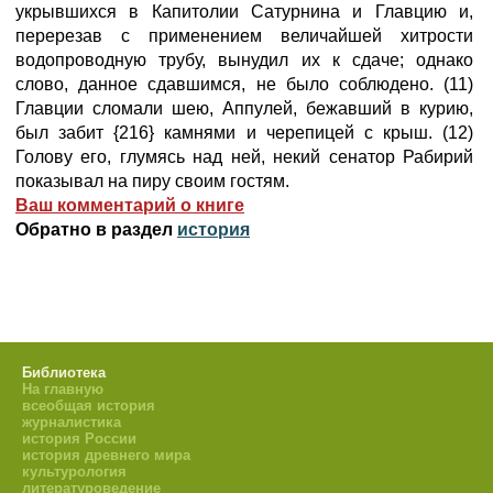
укрывшихся в Капитолии Сатурнина и Главцию и,
перерезав с применением величайшей хитрости
водопроводную трубу, вынудил их к сдаче; однако
слово, данное сдавшимся, не было соблюдено. (11)
Главции сломали шею, Аппулей, бежавший в курию,
был забит {216} камнями и черепицей с крыш. (12)
Голову его, глумясь над ней, некий сенатор Рабирий
показывал на пиру своим гостям.
Ваш комментарий о книге
Обратно в раздел
история
Библиотека
На главную
всеобщая история
журналистика
история России
история древнего мира
культурология
литературоведение