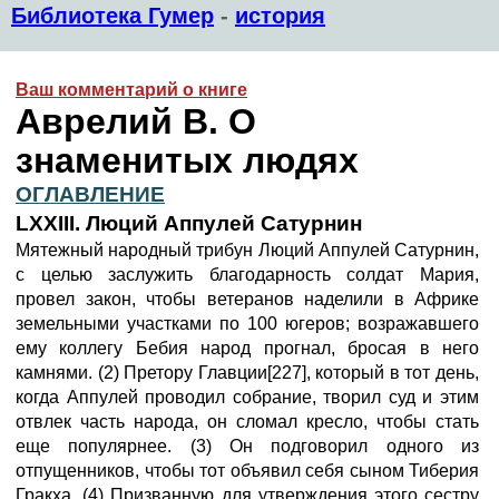
Библиотека Гумер
-
история
Ваш комментарий о книге
Аврелий В. О
знаменитых людях
ОГЛАВЛЕНИЕ
LXXIII. Люций Аппулей Сатурнин
Мятежный народный трибун Люций Аппулей Сатурнин,
с целью заслужить благодарность солдат Мария,
провел закон, чтобы ветеранов наделили в Африке
земельными участками по 100 югеров; возражавшего
ему коллегу Бебия народ прогнал, бросая в него
камнями. (2) Претору Главции[227], который в тот день,
когда Аппулей проводил собрание, творил суд и этим
отвлек часть народа, он сломал кресло, чтобы стать
еще популярнее. (3) Он подговорил одного из
отпущенников, чтобы тот объявил себя сыном Тиберия
Гракха. (4) Призванную для утверждения этого сестру