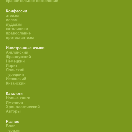
сравнительное богословие
Конфессии
атеизм
ислам
иудаизм
католицизм
православие
протестантизм
Иностранные языки
Английский
Французский
Немецкий
Иврит
Японский
Турецкий
Испанский
Китайский
Каталоги
Новые книги
Именной
Хронологический
Авторы
Разное
Блог
Туризм