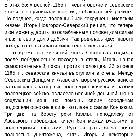
В этих боях весной 1185 г . черниговские и северские
князья не принимали участия, соблюдая нейтралитет.
Но позднее, когда половцы были сокрушены киевским
князем, Игорь Новгород-Северский решил, что теперь
и он может ударить по ослабленным половецким силам
и взять свою долю добычи. Так родилась идея нового
похода в степь силами лишь северских князей.
В то время как киевский князь Святослав отдыхал
после победоносных походов в степь, Игорь начал
самостоятельный поход против половцев. 23 апреля
1185 г . северские князья выступили в степь. Между
Северским Донцом и Азовским морем русское войско
натолкнулось на первые половецкие кочевья и, разбив
половецкое войско, овладело большой добычей. Но на
следующий день на помощь своим сородичам
подоспели основные силы во главе с самим Кончаком.
Три дня на берегу реки Каялы, неподалеку от
Азовского побережья, кипел бой между русскими и
половецкими войсками. Русская рать была почти
полностью уничтожена, князь Игорь и некоторые