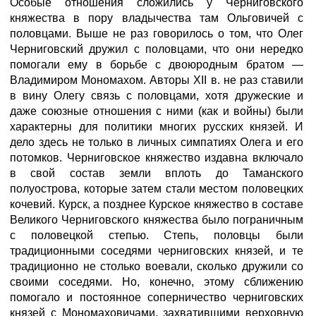
Особые отношения сложились у Черниговского
княжества в пору владычества там Ольговичей с
половцами. Выше не раз говорилось о том, что Олег
Черниговский дружил с половцами, что они нередко
помогали ему в борьбе с двоюродным братом —
Владимиром Мономахом. Авторы XII в. не раз ставили
в вину Олегу связь с половцами, хотя дружеские и
даже союзные отношения с ними (как и войны) были
характерны для политики многих русских князей. И
дело здесь не только в личных симпатиях Олега и его
потомков. Черниговское княжество издавна включало
в свой состав земли вплоть до Таманского
полуострова, которые затем стали местом половецких
кочевий. Курск, а позднее Курское княжество в составе
Великого Черниговского княжества было пограничным
с половецкой степью. Степь, половцы были
традиционными соседями черниговских князей, и те
традиционно не столько воевали, сколько дружили со
своими соседями. Но, конечно, этому сближению
помогало и постоянное соперничество черниговских
князей с Мономаховичами, захватившими верховную