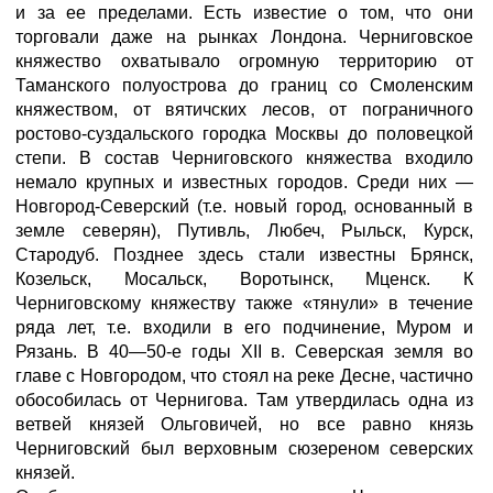
и за ее пределами. Есть известие о том, что они
торговали даже на рынках Лондона. Черниговское
княжество охватывало огромную территорию от
Таманского полуострова до границ со Смоленским
княжеством, от вятичских лесов, от пограничного
ростово-суздальского городка Москвы до половецкой
степи. В состав Черниговского княжества входило
немало крупных и известных городов. Среди них —
Новгород-Северский (т.е. новый город, основанный в
земле северян), Путивль, Любеч, Рыльск, Курск,
Стародуб. Позднее здесь стали известны Брянск,
Козельск, Мосальск, Воротынск, Мценск. К
Черниговскому княжеству также «тянули» в течение
ряда лет, т.е. входили в его подчинение, Муром и
Рязань. В 40—50-е годы XII в. Северская земля во
главе с Новгородом, что стоял на реке Десне, частично
обособилась от Чернигова. Там утвердилась одна из
ветвей князей Ольговичей, но все равно князь
Черниговский был верховным сюзереном северских
князей.