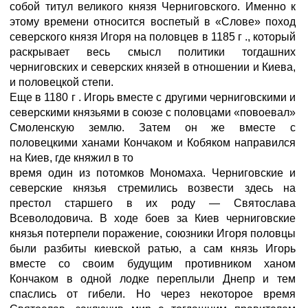
собой титул великого князя Черниговского. Именно к
этому времени относится воспетый в «Слове» поход
северского князя Игоря на половцев в 1185 г ., который
раскрывает весь смысл политики тогдашних
черниговских и северских князей в отношении и Киева,
и половецкой степи.
Еще в 1180 г . Игорь вместе с другими черниговскими и
северскими князьями в союзе с половцами «повоевал»
Смоленскую землю. Затем он же вместе с
половецкими ханами Кончаком и Кобяком направился
на Киев, где княжил в то
время один из потомков Мономаха. Черниговские и
северские князья стремились возвести здесь на
престол старшего в их роду — Святослава
Всеволодовича. В ходе боев за Киев черниговские
князья потерпели поражение, союзники Игоря половцы
были разбиты киевской ратью, а сам князь Игорь
вместе со своим будущим противником ханом
Кончаком в одной лодке переплыли Днепр и тем
спаслись от гибели. Но через некоторое время