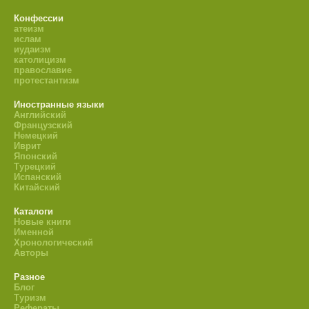
Конфессии
атеизм
ислам
иудаизм
католицизм
православие
протестантизм
Иностранные языки
Английский
Французский
Немецкий
Иврит
Японский
Турецкий
Испанский
Китайский
Каталоги
Новые книги
Именной
Хронологический
Авторы
Разное
Блог
Туризм
Рефераты