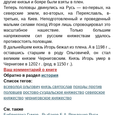
другие князья и бояре были взяты в плен.
Теперь половцы двинулись на Русь — во-первых, на
северские земли, во-вторых, на Переяславль, в-
третьих, на Киев. Неподготовленный и проведенный
малыми силами поход Игоря лишь спровоцировал это
масштабное нашествие. Только большим
напряжением сил русским княжествам удалось
противостоять половцам.
В дальнейшем князь Игорь бежал из плена. А в 1198 г .,
оставшись старшим в роду Ольговичей, он стал
великим князем Черниговским. Князь Игорь умер в
Чернигове в 1202 г . (род. в 1150 г .).
Ваш комментарий о книге
Обратно в раздел
история
Список тегов:
всеволод ольгович
князь святослав
походы против
половцев
ростово-суздальское княжество
северское
княжество
черниговское княжество
См. также
Библиотека Гумер - Рыбаков Б.А. Рождение Руси