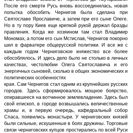
После его смерти Русь вновь воссоединилась, новая
попытка обособить Чернигов была сделана при
Святославе Ярославиче, а затем при его сыне Олеге.
Но в ту пору Киев еще крепкой рукой держал бразды
правления. Когда же хозяином там стал Владимир
Мономах, а потом его сын Мстислав, Чернигов покорно
шел в фарватере общерусской политики. И все же с
каждым годом Черниговское княжество все более
обособлялось. И здесь дело было не столько в личных
качествах, честолюбии Олега Святославича и его
энергичных сыновей, сколько в общих экономических и
политических особенностях
края. Сам Чернигов стал одним из крупнейших русских
городов. Здесь сформировалось мощное боярство,
опиравшееся на вотчинное землевладение. Здесь был
свой епископ, в городе возвышались величественные
храмы и, в первую очередь, кафедральный собор
Спаса, появились монастыри. У черниговских князей
были сильные, искушенные в боях дружины. Торговые
связи черниговских купцов простирались по всей Руси