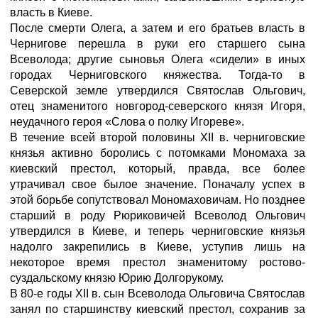
власть в Киеве.
После смерти Олега, а затем и его братьев власть в
Чернигове перешла в руки его старшего сына
Всеволода; другие сыновья Олега «сидели» в иных
городах Черниговского княжества. Тогда-то в
Северской земле утвердился Святослав Ольгович,
отец знаменитого новгород-северского князя Игоря,
неудачного героя «Слова о полку Игореве».
В течение всей второй половины XII в. черниговские
князья активно боролись с потомками Мономаха за
киевский престол, который, правда, все более
утрачивал свое былое значение. Поначалу успех в
этой борьбе сопутствовал Мономаховичам. Но позднее
старший в роду Рюриковичей Всеволод Ольгович
утвердился в Киеве, и теперь черниговские князья
надолго закрепились в Киеве, уступив лишь на
некоторое время престол знаменитому ростово-
суздальскому князю Юрию Долгорукому.
В 80-е годы XII в. сын Всеволода Ольговича Святослав
занял по старшинству киевский престол, сохранив за