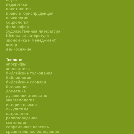
педагогика
политология
право и юриспруденция
психология
социология
философия
художественная литература
Школьная литература
экономика и менеджмент
юмор
языкознание
Теология
апокрифы
апологетика
библейские толкования
библиология
библейские словари
богословие
догматика
душепопечительство
екклесиология
история церкви
оккультизм
патрология
религиоведение
сектология
современная церковь
сравнительное богословие