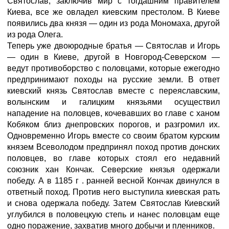
Святослав, заключив мир с тогдашним правителем
Киева, все же овладел киевским престолом. В Киеве
появились два князя — один из рода Мономаха, другой
из рода Олега.
Теперь уже двоюродные братья — Святослав и Игорь
— один в Киеве, другой в Новгород-Северском —
ведут противоборство с половцами, которые ежегодно
предпринимают походы на русские земли. В ответ
киевский князь Святослав вместе с переяславским,
волынским и галицким князьями осуществил
нападение на половцев, кочевавших во главе с ханом
Кобяком близ днепровских порогов, и разгромил их.
Одновременно Игорь вместе со своим братом курским
князем Всеволодом предпринял поход против донских
половцев, во главе которых стоял его недавний
союзник хан Кончак. Северские князья одержали
победу. А в 1185 г . ранней весной Кончак двинулся в
ответный поход. Против него выступила киевская рать
и снова одержала победу. Затем Святослав Киевский
углубился в половецкую степь и нанес половцам еще
одно поражение, захватив много добычи и пленников.