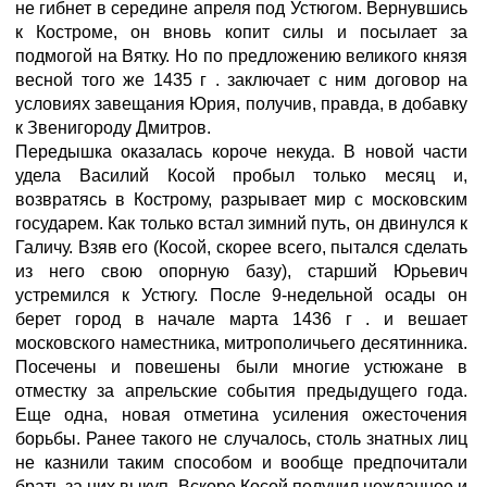
не гибнет в середине апреля под Устюгом. Вернувшись
к Костроме, он вновь копит силы и посылает за
подмогой на Вятку. Но по предложению великого князя
весной того же 1435 г . заключает с ним договор на
условиях завещания Юрия, получив, правда, в добавку
к Звенигороду Дмитров.
Передышка оказалась короче некуда. В новой части
удела Василий Косой пробыл только месяц и,
возвратясь в Кострому, разрывает мир с московским
государем. Как только встал зимний путь, он двинулся к
Галичу. Взяв его (Косой, скорее всего, пытался сделать
из него свою опорную базу), старший Юрьевич
устремился к Устюгу. После 9-недельной осады он
берет город в начале марта 1436 г . и вешает
московского наместника, митрополичьего десятинника.
Посечены и повешены были многие устюжане в
отместку за апрельские события предыдущего года.
Еще одна, новая отметина усиления ожесточения
борьбы. Ранее такого не случалось, столь знатных лиц
не казнили таким способом и вообще предпочитали
брать за них выкуп. Вскоре Косой получил нежданное и