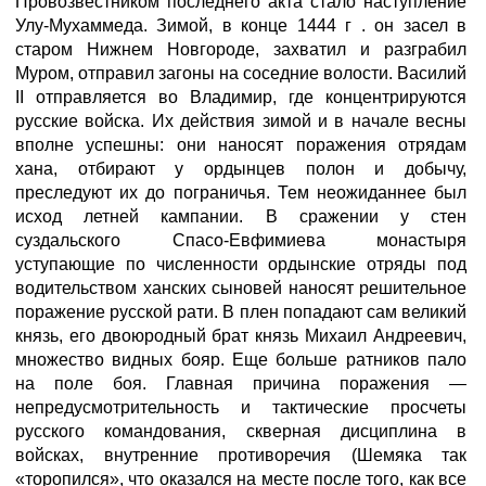
Провозвестником последнего акта стало наступление
Улу-Мухаммеда. Зимой, в конце 1444 г . он засел в
старом Нижнем Новгороде, захватил и разграбил
Муром, отправил загоны на соседние волости. Василий
II отправляется во Владимир, где концентрируются
русские войска. Их действия зимой и в начале весны
вполне успешны: они наносят поражения отрядам
хана, отбирают у ордынцев полон и добычу,
преследуют их до пограничья. Тем неожиданнее был
исход летней кампании. В сражении у стен
суздальского Спасо-Евфимиева монастыря
уступающие по численности ордынские отряды под
водительством ханских сыновей наносят решительное
поражение русской рати. В плен попадают сам великий
князь, его двоюродный брат князь Михаил Андреевич,
множество видных бояр. Еще больше ратников пало
на поле боя. Главная причина поражения —
непредусмотрительность и тактические просчеты
русского командования, скверная дисциплина в
войсках, внутренние противоречия (Шемяка так
«торопился», что оказался на месте после того, как все