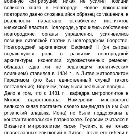
военную контрибуцию, никак не усилил позиций
великого князя в Новгороде. Новое докончание
повторило давно сложившийся образец соглашения, в
реальности нарастало ослабление институтов
княжеской власти в Новгороде, упрочились собственно
новгородские органы управления, усиливались
позиции литовской партии в новгородском боярстве.
Новгородский архиепископ Евфимий II (он сыграл
выдающуюся роль в развитии новгородской
архитектуры, иконописи, художественных ремесел,
обладал едва ли не решающим политическим
влиянием) ставился в 1434 г . в Литве митрополитом
Герасимом (это был единственный случай такого
поставления). Впрочем, тому были реальные поводы.
Дело в том, что с 1431 г . кафедра митрополитов в
Москве вдовствовала. Намерения московского
великого князя поставить своего кандидата (а им был
рязанский владыка Иона) не были поддержаны в
константинопольском патриархате. Герасим считался в
Византии митрополитом «всея Русии», а не только
православных епископий в Литве. После его гибели в