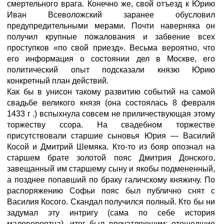
смертельного врага. Конечно же, свой отъезд к Юрию
Иван Всеволожский заранее обусловил
предупредительными мерами. Почти наверняка он
получил крупные пожалования и забвение всех
проступков «по свой приезд». Весьма вероятно, что
его информация о состоянии дел в Москве, его
политический опыт подсказали князю Юрию
конкретный план действий.
Как бы в унисон такому развитию событий на самой
свадьбе великого князя (она состоялась 8 февраля
1433 г .) вспыхнула совсем не приличествующая этому
торжеству ссора. На свадебном торжестве
присутствовали старшие сыновья Юрия — Василий
Косой и Дмитрий Шемяка. Кто-то из бояр опознал на
старшем брате золотой пояс Дмитрия Донского,
завещанный им старшему сыну и якобы подмененный,
а позднее попавший по браку галичскому княжичу. По
распоряжению Софьи пояс был публично снят с
Василия Косого. Скандал получился полный. Кто бы ни
задумал эту интригу (сама по себе история
маловероятна), итог был впечатляющим: отошедшие