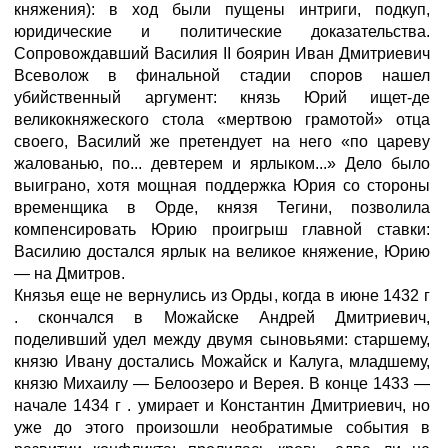
княжения): в ход были пущены интриги, подкуп,
юридические и политические доказательства.
Сопровождавший Василия II боярин Иван Дмитриевич
Всеволож в финальной стадии споров нашел
убийственный аргумент: князь Юрий ищет-де
великокняжеского стола «мертвою грамотой» отца
своего, Василий же претендует на него «по цареву
жалованью, по... девтерем и ярлыком...» Дело было
выиграно, хотя мощная поддержка Юрия со стороны
временщика в Орде, князя Тегини, позволила
компенсировать Юрию проигрыш главной ставки:
Василию достался ярлык на великое княжение, Юрию
— на Дмитров.
Князья еще не вернулись из Орды, когда в июне 1432 г
. скончался в Можайске Андрей Дмитриевич,
поделивший удел между двумя сыновьями: старшему,
князю Ивану достались Можайск и Калуга, младшему,
князю Михаилу — Белоозеро и Верея. В конце 1433 —
начале 1434 г . умирает и Константин Дмитриевич, но
уже до этого произошли необратимые события в