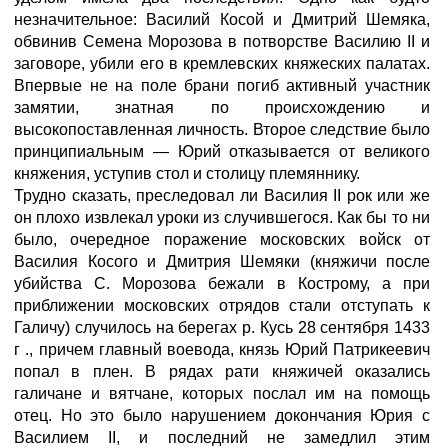
незначительное: Василий Косой и Дмитрий Шемяка,
обвинив Семена Морозова в потворстве Василию II и
заговоре, убили его в кремлевских княжеских палатах.
Впервые не на поле брани погиб активный участник
замятии, знатная по происхождению и
высокопоставленная личность. Второе следствие было
принципиальным — Юрий отказывается от великого
княжения, уступив стол и столицу племяннику.
Трудно сказать, преследовал ли Василия II рок или же
он плохо извлекал уроки из случившегося. Как бы то ни
было, очередное поражение московских войск от
Василия Косого и Дмитрия Шемяки (княжичи после
убийства С. Морозова бежали в Кострому, а при
приближении московских отрядов стали отступать к
Галичу) случилось на берегах р. Кусь 28 сентября 1433
г ., причем главный воевода, князь Юрий Патрикеевич
попал в плен. В рядах рати княжичей оказались
галичане и вятчане, которых послал им на помощь
отец. Но это было нарушением докончания Юрия с
Василием II, и последний не замедлил этим