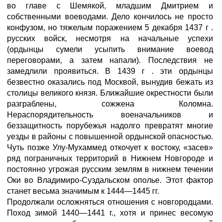
во главе с Шемякой, младшим Дмитрием и
собственными воеводами. Дело кончилось не просто
конфузом, но тяжелым поражением 5 декабря 1437 г .
русских войск, несмотря на начальные успехи
(ордынцы сумели усыпить внимание воевод
переговорами, а затем напали). Последствия не
замедлили проявиться. В 1439 г . эти ордынцы
безвестно оказались под Москвой, вынудив бежать из
столицы великого князя. Ближайшие окрестности были
разграблены, сожжена Коломна.
Нераспорядительность военачальников и
беззащитность порубежья надолго превратят многие
уезды в районы с повышенной ордынской опасностью.
Чуть позже Улу-Мухаммед откочует к востоку, «засев»
ряд пограничных территорий в Нижнем Новгороде и
постоянно угрожая русским землям в нижнем течении
Оки во Владимиро-Суздальском ополье. Этот фактор
станет весьма значимым к 1444—1445 гг.
Продолжали осложняться отношения с новгородцами.
Поход зимой 1440—1441 г., хотя и принес весомую