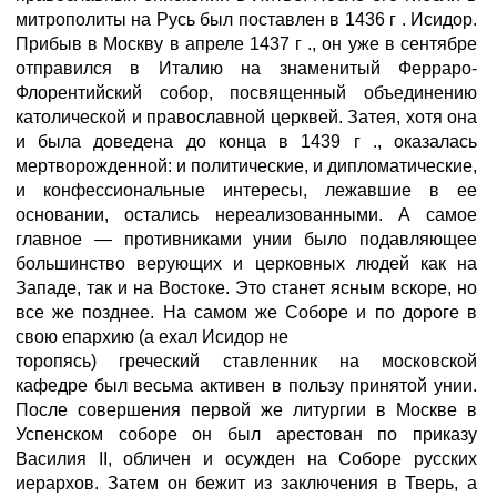
митрополиты на Русь был поставлен в 1436 г . Исидор.
Прибыв в Москву в апреле 1437 г ., он уже в сентябре
отправился в Италию на знаменитый Ферраро-
Флорентийский собор, посвященный объединению
католической и православной церквей. Затея, хотя она
и была доведена до конца в 1439 г ., оказалась
мертворожденной: и политические, и дипломатические,
и конфессиональные интересы, лежавшие в ее
основании, остались нереализованными. А самое
главное — противниками унии было подавляющее
большинство верующих и церковных людей как на
Западе, так и на Востоке. Это станет ясным вскоре, но
все же позднее. На самом же Соборе и по дороге в
свою епархию (а ехал Исидор не
торопясь) греческий ставленник на московской
кафедре был весьма активен в пользу принятой унии.
После совершения первой же литургии в Москве в
Успенском соборе он был арестован по приказу
Василия II, обличен и осужден на Соборе русских
иерархов. Затем он бежит из заключения в Тверь, а