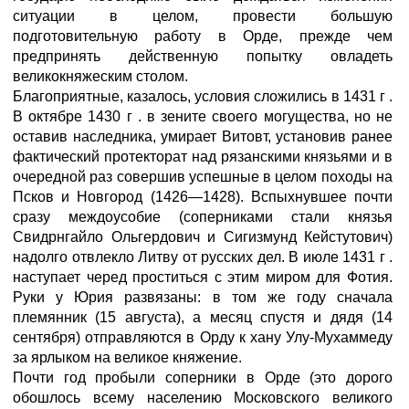
ситуации в целом, провести большую
подготовительную работу в Орде, прежде чем
предпринять действенную попытку овладеть
великокняжеским столом.
Благоприятные, казалось, условия сложились в 1431 г .
В октябре 1430 г . в зените своего могущества, но не
оставив наследника, умирает Витовт, установив ранее
фактический протекторат над рязанскими князьями и в
очередной раз совершив успешные в целом походы на
Псков и Новгород (1426—1428). Вспыхнувшее почти
сразу междоусобие (соперниками стали князья
Свидрнгайло Ольгердович и Сигизмунд Кейстутович)
надолго отвлекло Литву от русских дел. В июле 1431 г .
наступает черед проститься с этим миром для Фотия.
Руки у Юрия развязаны: в том же году сначала
племянник (15 августа), а месяц спустя и дядя (14
сентября) отправляются в Орду к хану Улу-Мухаммеду
за ярлыком на великое княжение.
Почти год пробыли соперники в Орде (это дорого
обошлось всему населению Московского великого