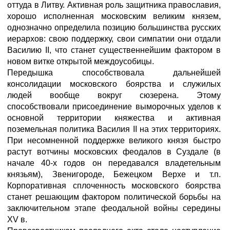
оттуда в Литву. Активная роль защитника православия,
хорошо исполненная московским великим князем,
однозначно определила позицию большинства русских
иерархов: свою поддержку, свои симпатии они отдали
Василию II, что станет существеннейшим фактором в
новом витке открытой междоусобицы.
Передышка способствовала дальнейшей
консолидации московского боярства и служилых
людей вообще вокруг сюзерена. Этому
способствовали присоединение выморочных уделов к
основной территории княжества и активная
поземельная политика Василия II на этих территориях.
При несомненной поддержке великого князя быстро
растут вотчины московских феодалов в Суздале (в
начале 40-х годов он передавался владетельным
князьям), Звенигороде, Бежецком Верхе и т.п.
Корпоративная сплоченность московского боярства
станет решающим фактором политической борьбы на
заключительном этапе феодальной войны середины
XV в.