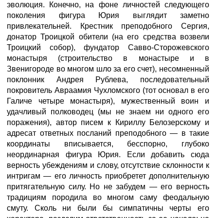
эволюция. Конечно, на фоне личностей следующего
поколения фигура Юрия выглядит заметно
привлекательней. Крестник преподобного Сергия,
донатор Троицкой обители (на его средства возвели
Троицкий собор), фундатор Савво-Сторожевского
монастыря (строительство в монастыре и в
Звенигороде во многом шло за его счет), несомненный
поклонник Андрея Рублева, последовательный
покровитель Авраамия Чухломского (тот основал в его
Галиче четыре монастыря), мужественный воин и
удачливый полководец (мы не знаем ни одного его
поражения), автор писем к Кириллу Белозерскому и
адресат ответных посланий преподобного — в такие
координаты вписывается, бесспорно, глубоко
неординарная фигура Юрия. Если добавить сюда
верность убеждениям и слову, отсутствие склонности к
интригам — его личность приобретет дополнительную
притягательную силу. Но не забудем — его верность
традициям породила во многом саму феодальную
смуту. Сколь ни были бы симпатичны черты его