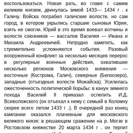
воспользоваться. Новая рать, во главе с самим
великим князем, двинулась зимой 1433— 1434 г . к
Галичу. Войска пограбил галичские волости, но сам
город, в котором укрылись старшие сыновья Юрия,
взять не смогли. Юрий в это время воевал вотчины и
волости союзников — вассалов Василия — Ивана и
Михаила Андреевичей. Нетрудно заметить, как
стремительно усложняются события. Разовый
вооруженный конфликт за несколько месяцев перерос
в регулярные военные действия, охватившие
несколько регионов Московского княжения —
восточные (Кострома, Галич), северные (Белоозеро),
западные (отъездные волости Можайска). Усилилась
ожесточенность политической борьбы: в канун зимнего
похода Василий II приказал ослепить И.Д.
Всеволожского (он отъехал к нему с семьей в Коломну
скорее всего летом 1433 г .). В очередной раз конец
кампании оказался плачевным для московского
великого князя: в решающем сражении на р. Могзе в
Ростовском княжестве 20 марта 1434 г . он терпит