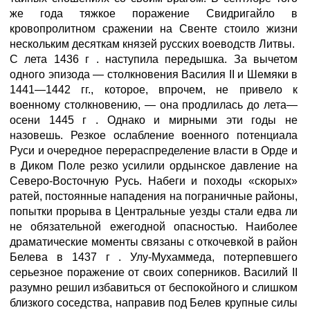
же года тяжкое поражение Свидригайло в
кровопролитном сражении на Свенте стоило жизни
нескольким десяткам князей русских воеводств Литвы.
С лета 1436 г . наступила передышка. За вычетом
одного эпизода — столкновения Василия II и Шемяки в
1441—1442 гг., которое, впрочем, не привело к
военному столкновению, — она продлилась до лета—
осени 1445 г . Однако и мирными эти годы не
назовешь. Резкое ослабление военного потенциала
Руси и очередное перераспределение власти в Орде и
в Диком Поле резко усилили ордынское давление на
Северо-Восточную Русь. Набеги и походы «скорых»
ратей, постоянные нападения на пограничные районы,
попытки прорыва в Центральные уезды стали едва ли
не обязательной ежегодной опасностью. Наиболее
драматические моменты связаны с откочевкой в район
Белева в 1437 г . Улу-Мухаммеда, потерпевшего
серьезное поражение от своих соперников. Василий II
разумно решил избавиться от беспокойного и слишком
близкого соседства, направив под Белев крупные силы