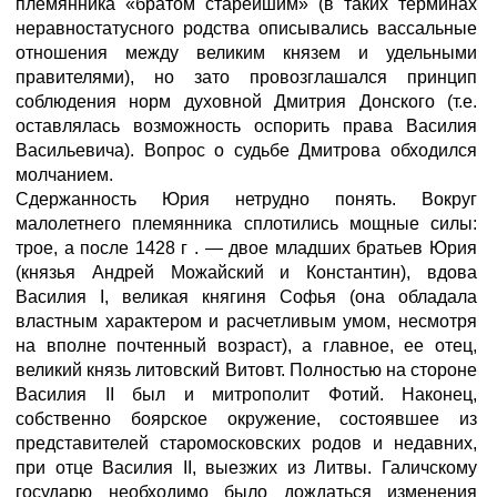
племянника «братом старейшим» (в таких терминах
неравностатусного родства описывались вассальные
отношения между великим князем и удельными
правителями), но зато провозглашался принцип
соблюдения норм духовной Дмитрия Донского (т.е.
оставлялась возможность оспорить права Василия
Васильевича). Вопрос о судьбе Дмитрова обходился
молчанием.
Сдержанность Юрия нетрудно понять. Вокруг
малолетнего племянника сплотились мощные силы:
трое, а после 1428 г . — двое младших братьев Юрия
(князья Андрей Можайский и Константин), вдова
Василия I, великая княгиня Софья (она обладала
властным характером и расчетливым умом, несмотря
на вполне почтенный возраст), а главное, ее отец,
великий князь литовский Витовт. Полностью на стороне
Василия II был и митрополит Фотий. Наконец,
собственно боярское окружение, состоявшее из
представителей старомосковских родов и недавних,
при отце Василия II, выезжих из Литвы. Галичскому
государю необходимо было дождаться изменения