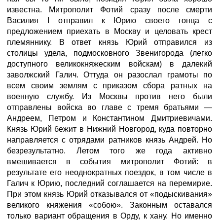
известна. Митрополит Фотий сразу после смерти
Василия I отправил к Юрию своего гонца с
предложением приехать в Москву и целовать крест
племяннику. В ответ князь Юрий отправился из
столицы удела, подмосковного Звенигорода (легко
доступного великокняжеским войскам) в далекий
заволжский Галич. Оттуда он разослал грамоты по
всем своим землям с приказом сбора ратных на
военную службу. Из Москвы против него были
отправлены войска во главе с тремя братьями —
Андреем, Петром и Константином Дмитриевичами.
Князь Юрий бежит в Нижний Новгород, куда повторно
направляется с отрядами ратников князь Андрей. Но
безрезультатно. Летом того же года активно
вмешивается в события митрополит Фотий: в
результате его неоднократных поездок, в том числе в
Галич к Юрию, последний соглашается на перемирие.
При этом князь Юрий отказывался от «подыскивания»
великого княжения «собою». Законным оставался
только вариант обращения в Орду, к хану. Но именно