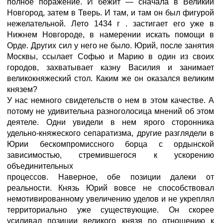
полное поражение. И бежит — сначала в Великий
Новгород, затем в Тверь. И там, и там он был фигурой
нежелательной. Лето 1434 г . застигает его уже в
Нижнем Новгороде, в намерении искать помощи в
Орде. Других сил у него не было. Юрий, после занятия
Москвы, ссылает Софью и Марию в один из своих
городов, захватывает казну Василия и занимает
великокняжеский стол. Каким же он оказался великим
князем?
У нас немного свидетельств о нем в этом качестве. А
потому не удивительна разноголосица мнений об этом
деятеле. Одни увидели в нем ярого сторонника
удельно-княжеского сепаратизма, другие разглядели в
Юрии бескомпромиссного борца с ордынской
зависимостью, стремившегося к ускорению
объединительных
процессов. Наверное, обе позиции далеки от
реальности. Князь Юрий вовсе не способствовал
немотивированному увеличению уделов и не укреплял
территориально уже существующие. Он скорее
усиливал позиции великого князя по отношению к