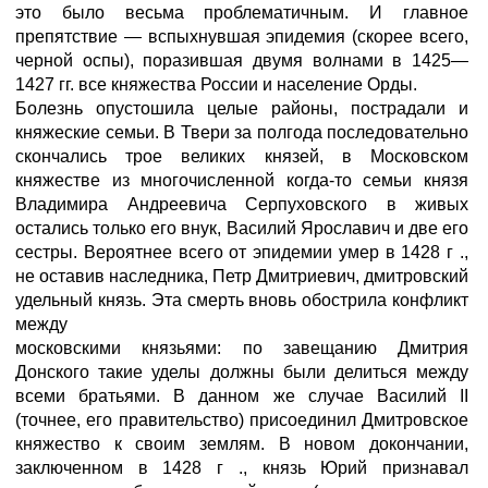
это было весьма проблематичным. И главное
препятствие — вспыхнувшая эпидемия (скорее всего,
черной оспы), поразившая двумя волнами в 1425—
1427 гг. все княжества России и население Орды.
Болезнь опустошила целые районы, пострадали и
княжеские семьи. В Твери за полгода последовательно
скончались трое великих князей, в Московском
княжестве из многочисленной когда-то семьи князя
Владимира Андреевича Серпуховского в живых
остались только его внук, Василий Ярославич и две его
сестры. Вероятнее всего от эпидемии умер в 1428 г .,
не оставив наследника, Петр Дмитриевич, дмитровский
удельный князь. Эта смерть вновь обострила конфликт
между
московскими князьями: по завещанию Дмитрия
Донского такие уделы должны были делиться между
всеми братьями. В данном же случае Василий II
(точнее, его правительство) присоединил Дмитровское
княжество к своим землям. В новом докончании,
заключенном в 1428 г ., князь Юрий признавал