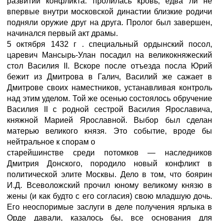
развитии конфликта: пролилась кровь, едва ли не
впервые внутри московской династии близкие родичи
подняли оружие друг на друга. Пролог был завершен,
начинался первый акт драмы.
5 октября 1432 г . специальный ордынский посол,
царевич Мансырь-Улан посадил на великокняжеский
стол Василия II. Вскоре после отъезда посла Юрий
бежит из Дмитрова в Галич, Василий же сажает в
Дмитрове своих наместников, устанавливая контроль
над этим уделом. Той же осенью состоялось обручение
Василия II с родной сестрой Василия Ярославича,
княжной Марией Ярославной. Выбор был сделан
матерью великого князя. Это событие, вроде бы
нейтральное к спорам о
старейшинстве среди потомков — наследников
Дмитрия Донского, породило новый конфликт в
политической элите Москвы. Дело в том, что боярин
И.Д. Всеволожский прочил юному великому князю в
жены (и как будто с его согласия) свою младшую дочь.
Его неоспоримые заслуги в деле получения ярлыка в
Орде давали, казалось бы, все основания для