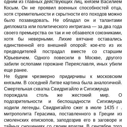
одним из главных действующих лиц, князем Василием
Косым. Он не проявил военных способностей отца,
хотя стремительности и скрытности его походов можно
было позавидовать. Не обладал он и талантами
дипломата или политического интригана — за два года
своего премьерства он так и не обзавелся союзниками,
хотя бы неверными. Лихие вятчане оставались
единственной его внешней опорой: кое-кто из их
предводителей пострадал вместе со старшим
Юрьевичем. Одного повесили в Москве, другого
забили ослопами горожане Переяславля, иных убили
еще ранее.
Не будем чрезмерно придирчивы к московским
князьям. В соседней Литве картина была аналогичной.
Смертельная схватка Свидригайло и Сигизмунда
порождала столь же жестокий мир. О
подозрительности и беспощадности Сигизмунда
ходили легенды. Свидригайло сжег в июле 1435 г .
митрополита Герасима, поставленного в Греции из
смоленских епископов, заподозрив его в заговоре и
тайных сношениях со своим врагом. В сентябре того