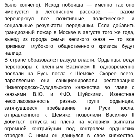
было кончено). Исход побоища — именно так оно
именуется в летописном рассказе, — разом
перечеркнул все позитивные, политические и
социальные результаты передышки. Если добавить
грандиозный пожар в Москве в августе того же года,
выезд из города семьи великого князя — то все
признаки глубокого общественного кризиса будут
налицо.
В стране образовался вакуум власти. Ордынцы, ведя
переговоры с пленным Василием II, одновременно
послали на Русь посла к Шемяке. Скорее всего,
параллельно они санкционировали реставрацию
Нижегородско-Суздальского княжества во главе с
князьями В.Ю. и Ф.Ю. Шуйскими. Известная
несогласованность разных групп ордынцев,
затянувшееся пребывание на Руси посла,
отправленного к Шемяке, позволили Василию II
добиться отпуска из плена на условиях выплаты
огромной контрибуции под контролем ордынских
отрядов. С ними он двинулся в свое княжество.