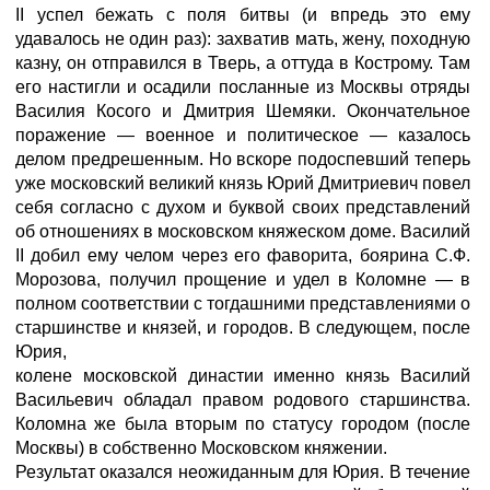
II успел бежать с поля битвы (и впредь это ему
удавалось не один раз): захватив мать, жену, походную
казну, он отправился в Тверь, а оттуда в Кострому. Там
его настигли и осадили посланные из Москвы отряды
Василия Косого и Дмитрия Шемяки. Окончательное
поражение — военное и политическое — казалось
делом предрешенным. Но вскоре подоспевший теперь
уже московский великий князь Юрий Дмитриевич повел
себя согласно с духом и буквой своих представлений
об отношениях в московском княжеском доме. Василий
II добил ему челом через его фаворита, боярина С.Ф.
Морозова, получил прощение и удел в Коломне — в
полном соответствии с тогдашними представлениями о
старшинстве и князей, и городов. В следующем, после
Юрия,
колене московской династии именно князь Василий
Васильевич обладал правом родового старшинства.
Коломна же была вторым по статусу городом (после
Москвы) в собственно Московском княжении.
Результат оказался неожиданным для Юрия. В течение