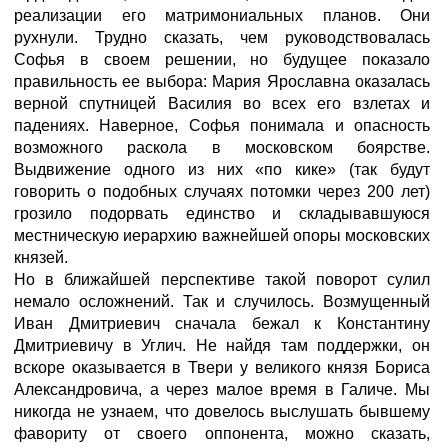
реализации его матримониальных планов. Они
рухнули. Трудно сказать, чем руководствовалась
Софья в своем решении, но будущее показало
правильность ее выбора: Мария Ярославна оказалась
верной спутницей Василия во всех его взлетах и
падениях. Наверное, Софья понимала и опасность
возможного раскола в московском боярстве.
Выдвижение одного из них «по кике» (так будут
говорить о подобных случаях потомки через 200 лет)
грозило подорвать единство и складывавшуюся
местническую иерархию важнейшей опоры московских
князей.
Но в ближайшей перспективе такой поворот сулил
немало осложнений. Так и случилось. Возмущенный
Иван Дмитриевич сначала бежал к Константину
Дмитриевичу в Углич. Не найдя там поддержки, он
вскоре оказывается в Твери у великого князя Бориса
Александровича, а через малое время в Галиче. Мы
никогда не узнаем, что довелось выслушать бывшему
фавориту от своего оппонента, можно сказать,