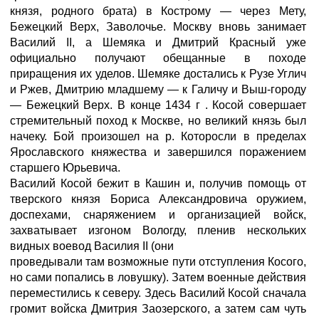
князя, родного брата) в Кострому — через Мету,
Бежецкий Верх, Заволочье. Москву вновь занимает
Василий II, а Шемяка и Дмитрий Красный уже
официально получают обещанные в походе
приращения их уделов. Шемяке достались к Рузе Углич
и Ржев, Дмитрию младшему — к Галичу и Выш-городу
— Бежецкий Верх. В конце 1434 г . Косой совершает
стремительный поход к Москве, но великий князь был
начеку. Бой произошел на р. Которосли в пределах
Ярославского княжества и завершился поражением
старшего Юрьевича.
Василий Косой бежит в Кашин и, получив помощь от
тверского князя Бориса Александровича оружием,
доспехами, снаряжением и организацией войск,
захватывает изгоном Вологду, пленив нескольких
видных воевод Василия II (они
проведывали там возможные пути отступления Косого,
но сами попались в ловушку). Затем военные действия
переместились к северу. Здесь Василий Косой сначала
громит войска Дмитрия Заозерского, а затем сам чуть