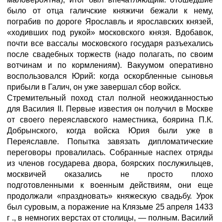
было от отца галичские княжичи бежали к нему,
пограбив по дороге Ярославль и ярославских князей,
«ходивших под рукой» московского князя. Вдобавок,
почти все вассалы московского государя разъехались
после свадебных торжеств (надо полагать, по своим
вотчинам и по кормлениям). Вакуумом оперативно
воспользовался Юрий: когда оскорбленные сыновья
прибыли в Галич, он уже завершал сбор войск.
Стремительный поход стал полной неожиданностью
для Василия II. Первые известия он получил в Москве
от своего переяславского наместника, боярина П.К.
Добрынского, когда войска Юрия были уже в
Переяславле. Попытка завязать дипломатические
переговоры провалилась. Собранные наспех отряды
из членов государева двора, боярских послужильцев,
москвичей оказались не просто плохо
подготовленными к военным действиям, они еще
продолжали «праздновать» княжескую свадьбу. Урок
был суровым, а поражение на Клязьме 25 апреля 1433
г ., в немногих верстах от столицы, — полным. Василий