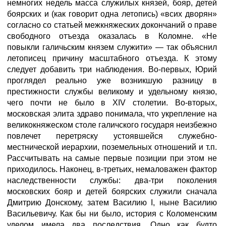
немногих недель масса служилых князей, бояр, детей
боярских и (как говорит одна летопись) «всих дворян»
согласно со статьей межкняжеских докончаний о праве
свободного отъезда оказалась в Коломне. «Не
повыкли галичьским князем служити» — так объяснил
летописец причину масштабного отъезда. К этому
следует добавить три наблюдения. Во-первых, Юрий
проглядел реально уже возникшую разницу в
престижности службы великому и удельному князю,
чего почти не было в XIV столетии. Во-вторых,
московская элита здраво понимала, что укрепление на
великокняжеском столе галичского государя неизбежно
повлечет перетряску устоявшейся служебно-
местнической иерархии, поземельных отношений и т.п.
Рассчитывать на самые первые позиции при этом не
приходилось. Наконец, в-третьих, немаловажен фактор
наследственности службы: два-три поколения
московских бояр и детей боярских служили сначала
Дмитрию Донскому, затем Василию I, ныне Василию
Васильевичу. Как бы ни было, история с Коломенским
уделом имела два последствия. Одно как будто