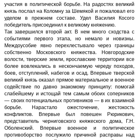
участия в политической борьбе. На радостях великий
князь послал на Коломну за Шемякой и пожаловал его
уделом в прежнем составе. Удел Василия Косого
победитель присоединил к великому княжению.
Так завершился второй акт. В нем много сходства с
событиями первого этапа, но немало и новизны.
Междоусобие явно перехлестывало через границы
собственно Московского княжества. Новгородские
волости, тверские земли, ярославские территории все
более вовлекались в нескончаемую череду походов,
боев, отступлений, набегов и осад. Впервые тверской
великий князь оказал прямое материальное и военное
содействие по давно знакомому принципу: помогай
слабейшему и истощай тем самым обоих соперников
— своих потенциальных противников — в их взаимной
борьбе. Нарастало ожесточение, жестокость
конфликтов. Впервые был повешен Рюрикович,
представитель черниговского княжеского дома, Г.Н.
Оболенский. Впервые военное и политическое
противоборство послужило причиной расправы над