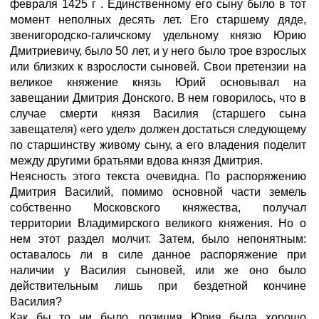
февраля 1425 г . Единственному его сыну было в тот
момент неполных десять лет. Его старшему дяде,
звенигородско-галичскому удельному князю Юрию
Дмитриевичу, было 50 лет, и у него было трое взрослых
или близких к взрослости сыновей. Свои претензии на
великое княжение князь Юрий основывал на
завещании Дмитрия Донского. В нем говорилось, что в
случае смерти князя Василия (старшего сына
завещателя) «его удел» должен достаться следующему
по старшинству живому сыну, а его владения поделит
между другими братьями вдова князя Дмитрия.
Неясность этого текста очевидна. По распоряжению
Дмитрия Василий, помимо основной части земель
собственно Московского княжества, получал
территории Владимирского великого княжения. Но о
нем этот раздел молчит. Затем, было непонятным:
оставалось ли в силе данное распоряжение при
наличии у Василия сыновей, или же оно было
действительным лишь при бездетной кончине
Василия?
Как бы то ни было, позиция Юрия была хорошо