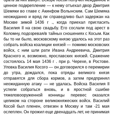
ценное подкрепление — к нему отъехал двор Дмитрия
Шемяки во главе с Акинфом Волынским. Сам Шемяка
неожиданно и вряд ли справедливо был задержан на
Москве зимой 1436 г ., когда приехал пригласить
Василия II на свою свадьбу. Его сослали под арест в
Коломну, подозревая/в тайных сношениях с Косым. Как
бы то ни было, московскому князю удалось на этот раз
собрать войска коалиции князей — помимо московских
войск, с ним шли рати Ивана Андреевича, Дмитрия
Красного и, возможно, ярославских князей. Сражение
состоялось 14 мая 1436 г . при р. Черехе, в Ростове.
Уловка Василия Косого — он договорился о перемирии
до утра, дождался, пока отряды великого князя
отправятся для сбора кормов, а затем предпринял
неожиданную атаку — не удалась. Войска Василия II
успели собраться вновь, и в яростной сшибке
тяжеловооруженной конницы перевес оказался
целиком на стороне великокняжеских войск. Василий
Косой был пленен, отвезен в Москву и там -21 мая
ослеплен. Он прожил еще двенадцать лет, не принимая