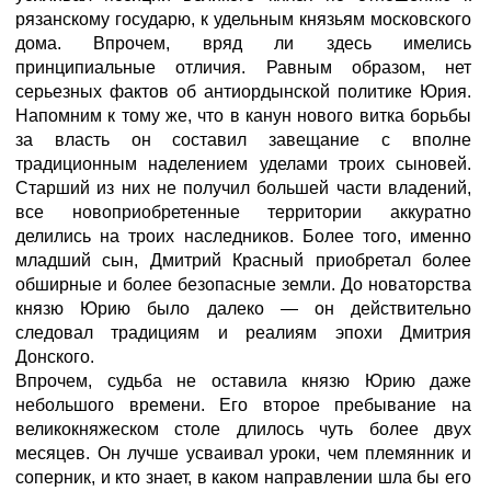
рязанскому государю, к удельным князьям московского
дома. Впрочем, вряд ли здесь имелись
принципиальные отличия. Равным образом, нет
серьезных фактов об антиордынской политике Юрия.
Напомним к тому же, что в канун нового витка борьбы
за власть он составил завещание с вполне
традиционным наделением уделами троих сыновей.
Старший из них не получил большей части владений,
все новоприобретенные территории аккуратно
делились на троих наследников. Более того, именно
младший сын, Дмитрий Красный приобретал более
обширные и более безопасные земли. До новаторства
князю Юрию было далеко — он действительно
следовал традициям и реалиям эпохи Дмитрия
Донского.
Впрочем, судьба не оставила князю Юрию даже
небольшого времени. Его второе пребывание на
великокняжеском столе длилось чуть более двух
месяцев. Он лучше усваивал уроки, чем племянник и
соперник, и кто знает, в каком направлении шла бы его