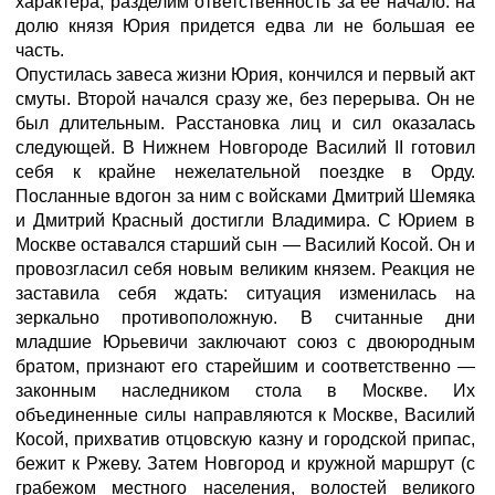
характера, разделим ответственность за ее начало: на
долю князя Юрия придется едва ли не большая ее
часть.
Опустилась завеса жизни Юрия, кончился и первый акт
смуты. Второй начался сразу же, без перерыва. Он не
был длительным. Расстановка лиц и сил оказалась
следующей. В Нижнем Новгороде Василий II готовил
себя к крайне нежелательной поездке в Орду.
Посланные вдогон за ним с войсками Дмитрий Шемяка
и Дмитрий Красный достигли Владимира. С Юрием в
Москве оставался старший сын — Василий Косой. Он и
провозгласил себя новым великим князем. Реакция не
заставила себя ждать: ситуация изменилась на
зеркально противоположную. В считанные дни
младшие Юрьевичи заключают союз с двоюродным
братом, признают его старейшим и соответственно —
законным наследником стола в Москве. Их
объединенные силы направляются к Москве, Василий
Косой, прихватив отцовскую казну и городской припас,
бежит к Ржеву. Затем Новгород и кружной маршрут (с
грабежом местного населения, волостей великого