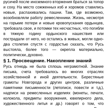
русичей после иноземного вторжения браться за топор
и соху. На место сожженных изб и хоромов ставились
новые, распахивались пашни. Там, где возможно,
возобновляли работу ремесленники. Жизнь, несмотря
на горькие потери и новые кровопускания ордынцев,
требовала свое, и потомки тех несчастных, что погибли
в тяжкую годину ордынского нашествия или
пострадали от него, но остались в живых, могли одно-
два столетия спустя с гордостью сказать, что Русь
выстояла, более того — окрепла материально,
политически, духовно.
§ 1. Просвещение. Накопление знаний
Русь отнюдь не была сплошь неграмотной. Знание
письма, счета требовалось во многих отраслях
хозяйственной и иной деятельности. Берестяные
грамоты Новгорода и других центров, различные
памятники письменности (летописи, повести и т.д.),
надписи на ремесленных изделиях (монеты, печати,
колокола, предметы вооружения, ювелирного дела,
художественного литья и др.) говорят о том, что