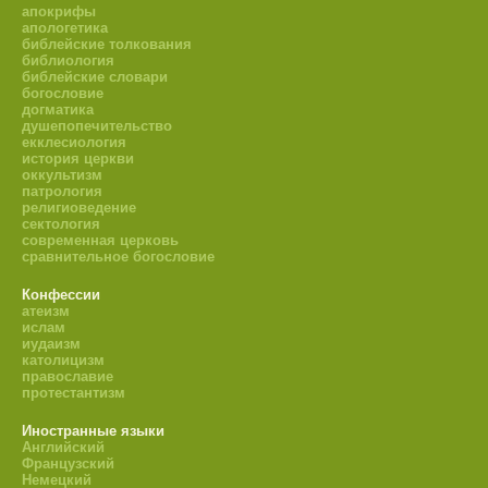
апокрифы
апологетика
библейские толкования
библиология
библейские словари
богословие
догматика
душепопечительство
екклесиология
история церкви
оккультизм
патрология
религиоведение
сектология
современная церковь
сравнительное богословие
Конфессии
атеизм
ислам
иудаизм
католицизм
православие
протестантизм
Иностранные языки
Английский
Французский
Немецкий