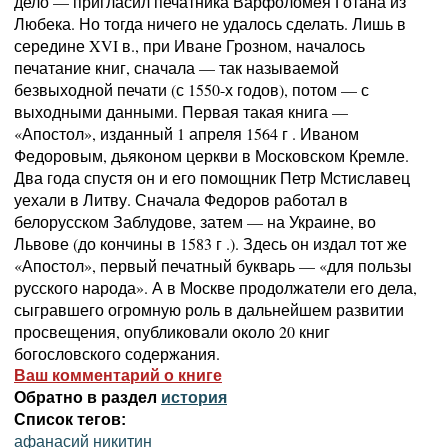
дело — пригласил печатника Варфоломея Готана из
Любека. Но тогда ничего не удалось сделать. Лишь в
середине XVI в., при Иване Грозном, началось
печатание книг, сначала — так называемой
безвыходной печати (с 1550-х годов), потом — с
выходными данными. Первая такая книга —
«Апостол», изданный 1 апреля 1564 г . Иваном
Федоровым, дьяконом церкви в Московском Кремле.
Два года спустя он и его помощник Петр Мстиславец
уехали в Литву. Сначала Федоров работал в
белорусском Заблудове, затем — на Украине, во
Львове (до кончины в 1583 г .). Здесь он издал тот же
«Апостол», первый печатный букварь — «для пользы
русского народа». А в Москве продолжатели его дела,
сыгравшего огромную роль в дальнейшем развитии
просвещения, опубликовали около 20 книг
богословского содержания.
Ваш комментарий о книге
Обратно в раздел
история
Список тегов:
афанасий никитин