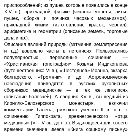
приспособлений; из пушек, которые появились в конце
XIV в.), прикладной физике (чеканка монеты, литье
пушек, сборка и починка часовых механизмов),
прикладной химии (изготовление красок, чернил),
арифметике и геометрии (описание земель, торговые
дела и пр.).
Описания явлений природы (затмения, землетрясения
и т.д.) довольно часты в летописях. Пользовались
популярностью переводные сочинения —
«Христианская топография» Козьмы Индикоплова
(путешественника VI в.), «Шестоднев» Иоанна, экзарха
болгарского, «Громник» и др. Астрономические
наблюдения приводятся в русских рукописных
сборниках; медицинские — в тех же летописях
(описание болезней). А сборник XV в., вышедший из
Кирилло-Белозерского монастыря, включил
комментарии Галена, римского ученого II в. н.э., к
сочинению Гиппократа, древнегреческого «отца
медицины» (V—IV вв. до н.э.). Выдающееся для своего
времени значение имела «Книга сошному письму»