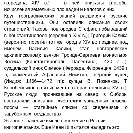
(середина XIV в.) — в ней описаны способы
исчисления земельных площадей и налогов с них.
Круг географических знаний расширяли русские
путешественники. Они оставили описания своих
странствий. Таковы новгородец Стефан, побывавший
в Константинополе (середина XIV в.); Григорий Калика
(вероятно, посетил тот же город в XIV в.; позднее, под
именем Василия Калики, стал новгородским
архиепископом); дьякон Троице-Сергиева монастыря
Зосима (Константинополь, Палестина; 1420 г .);
суздальский инок Симеон (Феррара, Флоренция; 1439 г
.); знаменитый Афанасий Никитин, тверской купец
(Индия; 1466—1472 гг.); купцы В. Позняков, Т.
Коробейников (святые места, вторая половина XVI в.).
Русские люди, проникавшие на север, в Сибирь,
составляли описания, «чертежи» увиденных земель;
послы — статейные списки со сведениями о
зарубежных государствах.
Этапное значение имело появление в России
книгопечатания. Еще Иван III пытался наладить это