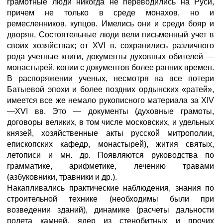
грамотные люди никогда не переводились на Руси,
причем не только в среде монахов, но и
ремесленников, купцов. Имелись они и среди бояр и
дворян. Состоятельные люди вели письменный учет в
своих хозяйствах; от XVI в. сохранились различного
рода учетные книги, документы духовных обителей —
монастырей, копии с документов более ранних времен.
В распоряжении ученых, несмотря на все потери
Батыевой эпохи и более поздних ордынских «ратей»,
имеется все же немало рукописного материала за XIV
—XVI вв. Это — документы (духовные грамоты,
договоры великих, в том числе московских, и удельных
князей, хозяйственные акты русской митрополии,
епископских кафедр, монастырей), жития святых,
летописи и мн. др. Появляются руководства по
грамматике, арифметике, лечению травами
(азбуковники, травники и др.).
Накапливались практические наблюдения, знания по
строительной технике (необходимы были при
возведении зданий), динамике (расчеты дальности
полета камней, ядер из стенобитных и прочих