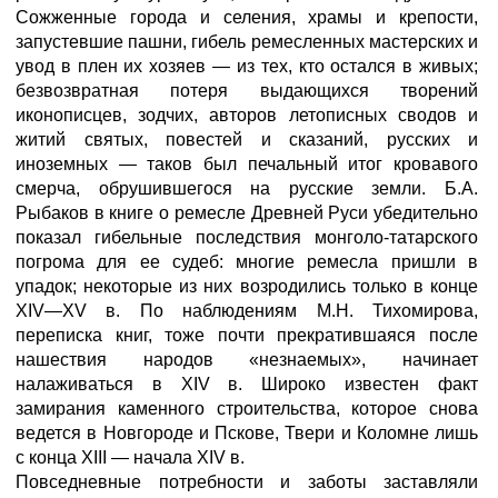
Сожженные города и селения, храмы и крепости,
запустевшие пашни, гибель ремесленных мастерских и
увод в плен их хозяев — из тех, кто остался в живых;
безвозвратная потеря выдающихся творений
иконописцев, зодчих, авторов летописных сводов и
житий святых, повестей и сказаний, русских и
иноземных — таков был печальный итог кровавого
смерча, обрушившегося на русские земли. Б.А.
Рыбаков в книге о ремесле Древней Руси убедительно
показал гибельные последствия монголо-татарского
погрома для ее судеб: многие ремесла пришли в
упадок; некоторые из них возродились только в конце
XIV—XV в. По наблюдениям М.Н. Тихомирова,
переписка книг, тоже почти прекратившаяся после
нашествия народов «незнаемых», начинает
налаживаться в XIV в. Широко известен факт
замирания каменного строительства, которое снова
ведется в Новгороде и Пскове, Твери и Коломне лишь
с конца XIII — начала XIV в.
Повседневные потребности и заботы заставляли