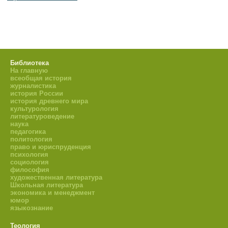
Библиотека
На главную
всеобщая история
журналистика
история России
история древнего мира
культурология
литературоведение
наука
педагогика
политология
право и юриспруденция
психология
социология
философия
художественная литература
Школьная литература
экономика и менеджмент
юмор
языкознание
Теология