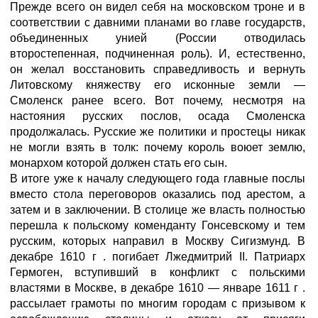
Прежде всего он видел себя на московском троне и в
соответствии с давними планами во главе государств,
объединенных унией (России отводилась
второстепенная, подчиненная роль). И, естественно,
он желал восстановить справедливость и вернуть
Литовскому княжеству его исконные земли —
Смоленск ранее всего. Вот почему, несмотря на
настояния русских послов, осада Смоленска
продолжалась. Русские же политики и простецы никак
не могли взять в толк: почему король воюет землю,
монархом которой должен стать его сын.
В итоге уже к началу следующего года главные послы
вместо стола переговоров оказались под арестом, а
затем и в заключении. В столице же власть полностью
перешла к польскому коменданту Гонсевскому и тем
русским, которых направил в Москву Сигизмунд. В
декабре 1610 г . погибает Лжедмитрий II. Патриарх
Гермоген, вступивший в конфликт с польскими
властями в Москве, в декабре 1610 — январе 1611 г .
рассылает грамоты по многим городам с призывом к