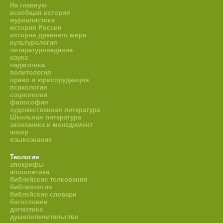
На главную
всеобщая история
журналистика
история России
история древнего мира
культурология
литературоведение
наука
педагогика
политология
право и юриспруденция
психология
социология
философия
художественная литература
Школьная литература
экономика и менеджмент
юмор
языкознание
Теология
апокрифы
апологетика
библейские толкования
библиология
библейские словари
богословие
догматика
душепопечительство