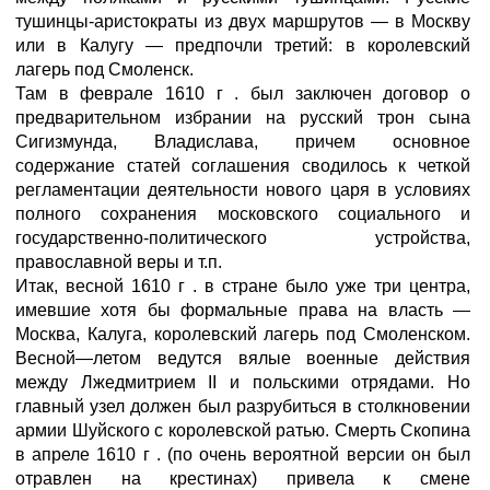
тушинцы-аристократы из двух маршрутов — в Москву
или в Калугу — предпочли третий: в королевский
лагерь под Смоленск.
Там в феврале 1610 г . был заключен договор о
предварительном избрании на русский трон сына
Сигизмунда, Владислава, причем основное
содержание статей соглашения сводилось к четкой
регламентации деятельности нового царя в условиях
полного сохранения московского социального и
государственно-политического устройства,
православной веры и т.п.
Итак, весной 1610 г . в стране было уже три центра,
имевшие хотя бы формальные права на власть —
Москва, Калуга, королевский лагерь под Смоленском.
Весной—летом ведутся вялые военные действия
между Лжедмитрием II и польскими отрядами. Но
главный узел должен был разрубиться в столкновении
армии Шуйского с королевской ратью. Смерть Скопина
в апреле 1610 г . (по очень вероятной версии он был
отравлен на крестинах) привела к смене