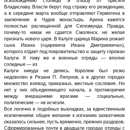
освобождению столицы и отказу от присяги
Владиславу. Власти берут под стражу его резиденцию,
а в середине марта вообще отправляют Гермогена в
заключение в Чудов монастырь. Арена кажется
полностью расчищенной для Сигизмунда. Правда,
почему-то никак не сдается Смоленск, не желая
признать нового царя. В Калуге царица Марина рожает
сына Ивана («царевича Ивана Дмитриевича»),
которого отдает под покровительство и защиту горожан
Калуги. К тому же и военные отряды — вполне
солидные — из
Калуги никуда не делись. Королем был резко
недоволен в Рязани П. Ляпунов, а в других городах
множество воевод, приказных, местные сословия. Но
нет у них объединяющего начала, а противоречия
между вчерашними врагами — социальные,
политические — не исчезли.
Все логично в подобных выкладках, за единственным
исключением: общее желание к изгнанию захватчиков
оказалось сильнее, пусть временно, прежних раздоров.
Сформированные почти в двадцати городах отряды с