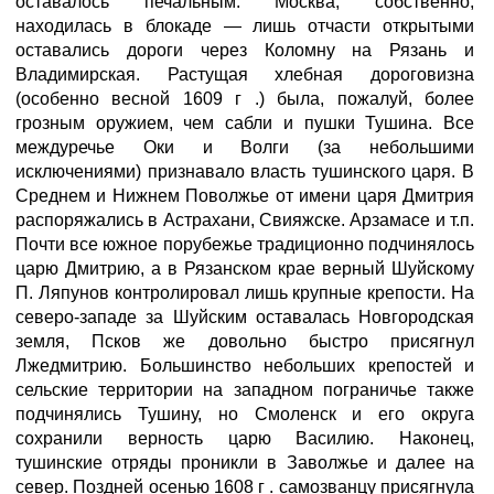
оставалось печальным. Москва, собственно,
находилась в блокаде — лишь отчасти открытыми
оставались дороги через Коломну на Рязань и
Владимирская. Растущая хлебная дороговизна
(особенно весной 1609 г .) была, пожалуй, более
грозным оружием, чем сабли и пушки Тушина. Все
междуречье Оки и Волги (за небольшими
исключениями) признавало власть тушинского царя. В
Среднем и Нижнем Поволжье от имени царя Дмитрия
распоряжались в Астрахани, Свияжске. Арзамасе и т.п.
Почти все южное порубежье традиционно подчинялось
царю Дмитрию, а в Рязанском крае верный Шуйскому
П. Ляпунов контролировал лишь крупные крепости. На
северо-западе за Шуйским оставалась Новгородская
земля, Псков же довольно быстро присягнул
Лжедмитрию. Большинство небольших крепостей и
сельские территории на западном пограничье также
подчинялись Тушину, но Смоленск и его округа
сохранили верность царю Василию. Наконец,
тушинские отряды проникли в Заволжье и далее на
север. Поздней осенью 1608 г . самозванцу присягнула