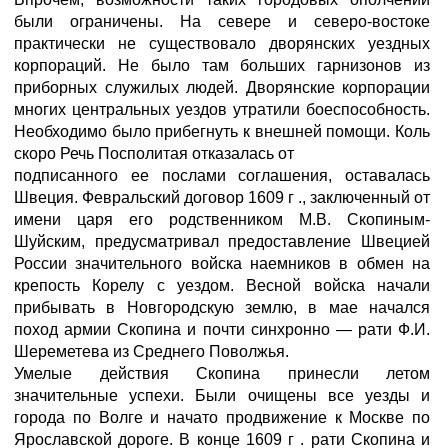
были ограничены. На севере и северо-востоке
практически не существовало дворянских уездных
корпораций. Не было там больших гарнизонов из
приборных служилых людей. Дворянские корпорации
многих центральных уездов утратили боеспособность.
Необходимо было прибегнуть к внешней помощи. Коль
скоро Речь Посполитая отказалась от
подписанного ее послами соглашения, оставалась
Швеция. Февральский договор 1609 г ., заключенный от
имени царя его родственником М.В. Скопиным-
Шуйским, предусматривал предоставление Швецией
России значительного войска наемников в обмен на
крепость Корелу с уездом. Весной войска начали
прибывать в Новгородскую землю, в мае начался
поход армии Скопина и почти синхронно — рати Ф.И.
Шереметева из Среднего Поволжья.
Умелые действия Скопина принесли летом
значительные успехи. Были очищены все уезды и
города по Волге и начато продвижение к Москве по
Ярославской дороге. В конце 1609 г . рати Скопина и