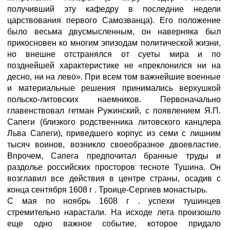
получивший эту кафедру в последние недели
царствования первого Самозванца). Его положение
было весьма двусмысленным, он наверняка был
прикосновен ко многим эпизодам политической жизни,
но внешне отстранялся от суеты мира и по
позднейшей характеристике не «преклонился ни на
десно, ни на лево». При всем том важнейшие военные
и материальные решения принимались верхушкой
польско-литовских наемников. Первоначально
главенствовал гетман Ружинский, с появлением Я.П.
Сапеги (близкого родственника литовского канцлера
Льва Сапеги), приведшего корпус из семи с лишним
тысяч воинов, возникло своеобразное двоевластие.
Впрочем, Сапега предпочитал бранные труды и
раздолье российских просторов тесноте Тушина. Он
возглавил все действия в центре страны, осадив с
конца сентября 1608 г . Троице-Сергиев монастырь.
С мая по ноябрь 1608 г . успехи тушинцев
стремительно нарастали. На исходе лета произошло
еще одно важное событие, которое придало