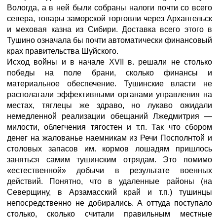
Вологда, а в ней были собраны налоги почти со всего
севера, товары заморской торговли через Архангельск
и меховая казна из Сибири. Доставка всего этого в
Тушино означала бы почти автоматически финансовый
крах правительства Шуйского.
Исход войны и в начале XVII в. решали не столько
победы на поле брани, сколько финансы и
материальное обеспечение. Тушинские власти не
располагали эффективными органами управления на
местах, тяглецы же здраво, но лукаво ожидали
немедленной реализации обещаний Лжедмитрия —
милости, облегчения тягостен и т.п. Так что сбором
денег на жалованье наемникам из Речи Посполнтой и
столовых запасов им. кормов лошадям пришлось
заняться самим тушинским отрядам. Это помимо
«естественной» добычи в результате военных
действий. Понятно, что в удаленные районы (на
Северщину, в Арзамасский край и т.п.) тушинцы
непосредственно не добирались. А оттуда поступало
столько, сколько считали правильным местные