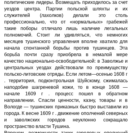
политические лидеры. Возмещать приходилось за счет
уездов центра. Партии польской шляхты и их
служителей (лахолков) делали это столь
профессионально, что от «нормальных» грабежей
такие поборы отличало лишь наличие легальных
полномочий. Стоит ли удивляться, что немногих
месяцев тушинского управления вполне хватило для
начала спонтанной борьбы против тушинцев. Эта
борьба почти сразу приобрела в немалой мере
качество национально-освободительной: в Заволжье и
центральных уездах действовали по преимуществу
польско-литовские отряды. Если летом—осенью 1608 г
. территория, подконтрольная Шуйскому, сжималась
наподобие шагреневой кожи, то в конце 1608 —
начале 1609 г . процесс пошел в обратном
направлении. Спасли ценности, казну, товары и в
Вологде — тушинских приказных быстро выставили из
города. К весне 1609 г . движение ополчений северных
и заволжских городов неуклонно сокращало
пространство власти Тушина.
Впрочем, возможности таких городовых ополчений