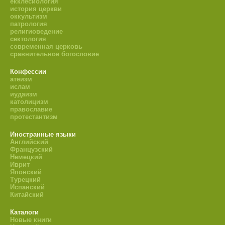
екклесиология
история церкви
оккультизм
патрология
религиоведение
сектология
современная церковь
сравнительное богословие
Конфессии
атеизм
ислам
иудаизм
католицизм
православие
протестантизм
Иностранные языки
Английский
Французский
Немецкий
Иврит
Японский
Турецкий
Испанский
Китайский
Каталоги
Новые книги