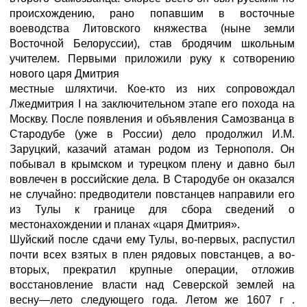
происхождению, рано попавшим в восточные
воеводства Литовского княжества (ныне земли
Восточной Белоруссии), став бродячим школьным
учителем. Первыми приложили руку к сотворению
нового царя Дмитрия
местные шляхтичи. Кое-кто из них сопровождал
Лжедмитрия I на заключительном этапе его похода на
Москву. После появления и объявления Самозванца в
Стародубе (уже в России) дело продолжил И.М.
Заруцкий, казачий атаман родом из Тернополя. Он
побывал в крымском и турецком плену и давно был
вовлечен в российские дела. В Стародубе он оказался
не случайно: предводители повстанцев направили его
из Тулы к границе для сбора сведений о
местонахождении и планах «царя Дмитрия».
Шуйский после сдачи ему Тулы, во-первых, распустил
почти всех взятых в плен рядовых повстанцев, а во-
вторых, прекратил крупные операции, отложив
восстановление власти над Северской землей на
весну—лето следующего года. Летом же 1607 г .