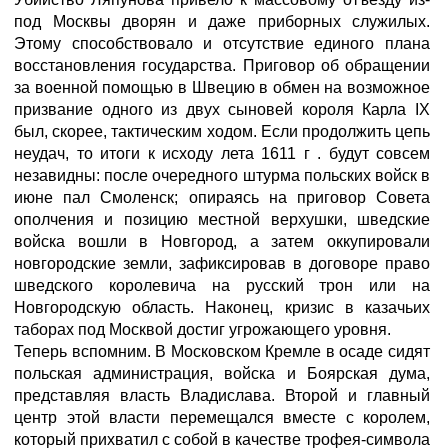
под Москвы дворян и даже приборных служилых.
Этому способствовало и отсутствие единого плана
восстановления государства. Приговор об обращении
за военной помощью в Швецию в обмен на возможное
призвание одного из двух сыновей короля Карла IX
был, скорее, тактическим ходом. Если продолжить цепь
неудач, то итоги к исходу лета 1611 г . будут совсем
незавидны: после очередного штурма польских войск в
июне пал Смоленск; опираясь на приговор Совета
ополчения и позицию местной верхушки, шведские
войска вошли в Новгород, а затем оккупировали
новгородские земли, зафиксировав в договоре право
шведского королевича на русский трон или на
Новгородскую область. Наконец, кризис в казачьих
таборах под Москвой достиг угрожающего уровня.
Теперь вспомним. В Московском Кремле в осаде сидят
польская администрация, войска и Боярская дума,
представляя власть Владислава. Второй и главный
центр этой власти перемещался вместе с королем,
который прихватил с собой в качестве трофея-символа