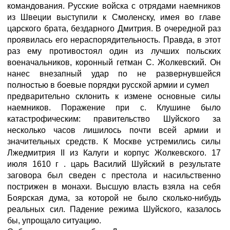
командования. Русские войска с отрядами наемников
из Швеции выступили к Смоленску, имея во главе
царского брата, бездарного Дмитрия. В очередной раз
проявилась его нераспорядительность. Правда, в этот
раз ему противостоял один из лучших польских
военачальников, коронный гетман С. Жолкевский. Он
нанес внезапный удар по не развернувшейся
полностью в боевые порядки русской армии и сумел
предварительно склонить к измене основные силы
наемников. Поражение при с. Клушине было
катастрофическим: правительство Шуйского за
несколько часов лишилось почти всей армии и
значительных средств. К Москве устремились силы
Лжедмитрия II из Калуги и корпус Жолкевского. 17
июля 1610 г . царь Василий Шуйский в результате
заговора был сведен с престола и насильственно
пострижен в монахи. Высшую власть взяла на себя
Боярская дума, за которой не было сколько-нибудь
реальных сил. Падение режима Шуйского, казалось
бы, упрощало ситуацию.