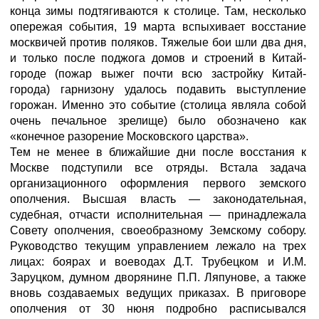
конца зимы подтягиваются к столице. Там, несколько
опережая события, 19 марта вспыхивает восстание
москвичей против поляков. Тяжелые бои шли два дня,
и только после поджога домов и строений в Китай-
городе (пожар выжег почти всю застройку Китай-
города) гарнизону удалось подавить выступление
горожан. Именно это событие (столица являла собой
очень печальное зрелище) было обозначено как
«конечное разорение Московского царства».
Тем не менее в ближайшие дни после восстания к
Москве подступили все отряды. Встала задача
организационного оформления первого земского
ополчения. Высшая власть — законодательная,
судебная, отчасти исполнительная — принадлежала
Совету ополчения, своеобразному Земскому собору.
Руководство текущим управлением лежало на трех
лицах: боярах и воеводах Д.Т. Трубецком и И.М.
Заруцком, думном дворянине П.П. Ляпунове, а также
вновь создаваемых ведущих приказах. В приговоре
ополчения от 30 нюня подробно расписывался