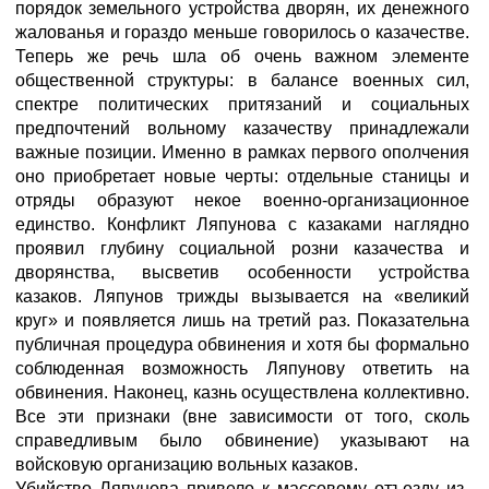
порядок земельного устройства дворян, их денежного
жалованья и гораздо меньше говорилось о казачестве.
Теперь же речь шла об очень важном элементе
общественной структуры: в балансе военных сил,
спектре политических притязаний и социальных
предпочтений вольному казачеству принадлежали
важные позиции. Именно в рамках первого ополчения
оно приобретает новые черты: отдельные станицы и
отряды образуют некое военно-организационное
единство. Конфликт Ляпунова с казаками наглядно
проявил глубину социальной розни казачества и
дворянства, высветив особенности устройства
казаков. Ляпунов трижды вызывается на «великий
круг» и появляется лишь на третий раз. Показательна
публичная процедура обвинения и хотя бы формально
соблюденная возможность Ляпунову ответить на
обвинения. Наконец, казнь осуществлена коллективно.
Все эти признаки (вне зависимости от того, сколь
справедливым было обвинение) указывают на
войсковую организацию вольных казаков.
Убийство Ляпунова привело к массовому отъезду из-