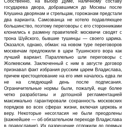
Собственно, на выбор Думе, наличному составу
государева двора, добравшимся до Москвы после
Клушина дворянам и стрельцам, горожанам предстали
два варианта. Самозванца не хотело подавляющее
большинство, поэтому переговоры с его сторонниками
клонились к размену правителей: москвичи сводят с
трона Шуйского, бывшие тушинцы — своего царика.
Оказался, однако, обман: на новом туре переговоров
москвичам предложили в цари Тушинского вора как
лучший вариант. Параллельно шли переговоры с
Жолкевским. Заключенный с ним в августе договор
признавал факт избрания русским царем Владислава,
причем крестоцелование на его имя началось едва ли
не на следующий день после подписания.
Ограничительные нормы были, пожалуй, еще более
четко разработаны и дотошной регламентацией
максимально гарантировали сохранность московских
порядков во всех сферах жизни, включая церковь и
веру. Некоторые несогласия не были преодолены
(важнейшее — об обязательном переходе Владислава
в православие). Их разрешение отложили до прямых