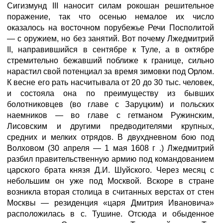
Сигизмунд III наносит силам рокошан решительное
поражение, так что осенью немалое их число
оказалось на восточном порубежье Речи Посполитой
— с оружием, но без занятий. Вот почему Лжедмитрий
II, направившийся в сентябре к Туле, а в октябре
стремительно бежавший поближе к границе, сильно
нарастил свой потенциал за время зимовки под Орлом.
К весне его рать насчитывала от 20 до 30 тыс. человек,
и состояла она по преимуществу из бывших
болотниковцев (во главе с Заруцким) и польских
наемников — во главе с гетманом Ружинским,
Лисовским и другими предводителями крупных,
средних и мелких отрядов. В двухдневном бою под
Волховом (30 апреля — 1 мая 1608 г .) Лжедмитрий
разбил правительственную армию под командованием
царского брата князя Д.И. Шуйского. Через месяц с
небольшим он уже под Москвой. Вскоре в стране
возникла вторая столица в считанных верстах от стен
Москвы — резиденция «царя Дмитрия Ивановича»
расположилась в с. Тушине. Отсюда и обыденное