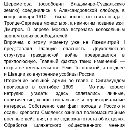
Шереметева (освободил Владимиро-Суздальскую
землю) соединились в Александровской слободе, в
конце января 1610 г . была полностью снята осада с
Троице-Сергиева монастыря, а немногим позднее взят
Дмитров. В апреле Москва встречала колокольным
звоном своих освободителей.
Впрочем, к этому моменту уже не Лжедмитрий II
представлял главную опасность. Двухполюсная
структура гражданской войны превращается в
трехполюсную. Главный фактор таких изменений —
открытое вмешательство Речи Посполитой, а позднее
и Швеции во внутренние усобицы России.
Вторжение большой армии во главе с Сигизмундом
произошло в сентябре 1609 г . Мотивы короля
нетрудно угадать: здесь сплетались личные,
политические, конфессиональные и территориальные
интересы. Собственно сам факт похода в Россию и
осады крепости Смоленск означал полномасштабные
военные действия, но не содержал ответа об их целях.
Обработка шляхетского общественного мнения