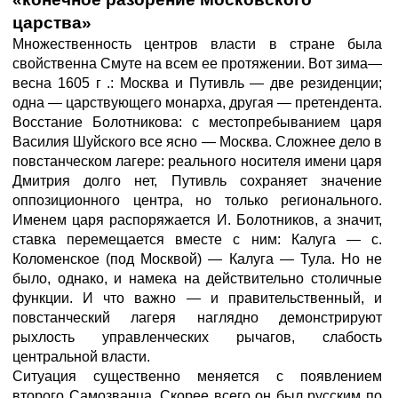
царства»
Множественность центров власти в стране была
свойственна Смуте на всем ее протяжении. Вот зима—
весна 1605 г .: Москва и Путивль — две резиденции;
одна — царствующего монарха, другая — претендента.
Восстание Болотникова: с местопребыванием царя
Василия Шуйского все ясно — Москва. Сложнее дело в
повстанческом лагере: реального носителя имени царя
Дмитрия долго нет, Путивль сохраняет значение
оппозиционного центра, но только регионального.
Именем царя распоряжается И. Болотников, а значит,
ставка перемещается вместе с ним: Калуга — с.
Коломенское (под Москвой) — Калуга — Тула. Но не
было, однако, и намека на действительно столичные
функции. И что важно — и правительственный, и
повстанческий лагеря наглядно демонстрируют
рыхлость управленческих рычагов, слабость
центральной власти.
Ситуация существенно меняется с появлением
второго Самозванца. Скорее всего он был русским по