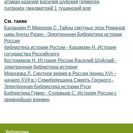
атаман казачий
василий шуйский
гермоген
патриарх
лжедмитрий 1
тушинский вор
См. также
Баландин Р. Миронов С. Тайны смутных эпох Романов
царь бунты Разин - Электронная Библиотека истории
России
библиотека истории России - Карамзин Н. История
государства Российского
Костомаров Н. История России Василий Шуйский -
электронная библиотека истории
Морозова Л. Смутное время в России (конец XVI –
начало XVII в.) Семибоярщина Смерть Грозного -
Электронная Библиотека истории Руси
Библиотека Гумер - Соловьев С. История России с
древнейших времен
Библиотека