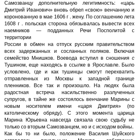
Самозванцу дополнительную легитимность: «царь
Дмитрий Иванович» вновь обрел «свою» венчанную и
коронованную в мае 1606 г . жену. По соглашению лета
1608 г . польская сторона обязывалась вывести всех
наемников — подданных Речи Посполитой с
территории
России в обмен на отпуск русским правительством
всех задержанных и сосланных поляков. Включая
семейство Мнишков. Воевода вступил в сношения
с
Тушином, еще находясь в ссылке в Ярославле. Было
условлено, где и как тушинцы смогут перехватить
отправленных из Москвы к западной границе
пленников. Все так и произошло. На людях была
радостная встреча насильственно разлученных
супругов, в тайне же состоялось венчание Марины с
новым носителем имени «царя Дмитрия» (по
католическому обряду). С этого момента царица
Марина Юрьевна навсегда связала свою судьбу не
только со вторым Самозванцем, но и с исходом войны.
Как бы то ни было, положение Василия Шуйского