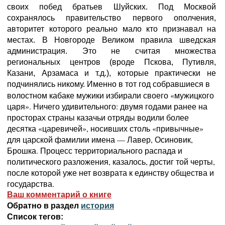
своих побед братьев Шуйских. Под Москвой
сохранялось правительство первого ополчения,
авторитет которого реально мало кто признавал на
местах. В Новгороде Великом правила шведская
администрация. Это не считая множества
региональных центров (вроде Пскова, Путивля,
Казани, Арзамаса и т.д.), которые практически не
подчинялись никому. Именно в тот год собравшиеся в
волостном кабаке мужики избирали своего «мужицкого
царя». Ничего удивительного: двумя годами ранее на
просторах страны казачьи отряды водили более
десятка «царевичей», носивших столь «привычные»
для царской фамилии имена — Лавер, Осиновик,
Брошка. Процесс территориального распада и
политического разложения, казалось, достиг той черты,
после которой уже нет возврата к единству общества и
государства.
Ваш комментарий о книге
Обратно в раздел
история
Список тегов: