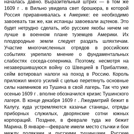
началась давно. Выразительный штрих — в том же
1609 г . в Вильно увидела свет брошюра, в которой
Россия приравнивалась к Америке: ее необходимо
завоевать так же, как испанцы завоевали ацтеков. Это
будет нетрудно сделать, ибо русские якобы ничем не
лучше в военном плане туземцев Америки. Их
плодородные земли следует раздать шляхтичам.
Участие многочисленных отрядов в российских
событиях укрепило мнение о фундаментальных
слабостях соседа-соперника. Поэтому, несмотря на
незавершившуюся войну со Швецией в Прибалтике,
сейм вотировал налоги на поход в Россию. Король
приложил много усилий с целью перетянуть основные
силы наемников из Тушина в свой лагерь. Так что уже
осенью 1609 г . вполне обозначился кризис Тушинского
лагеря. В конце декабря 1609 г . Лжедмитрий бежит в
Калугу, куда устремляются казачьи станицы, отряды
приборных служилых, дворянские сотни южных
корпораций. Позднее, в феврале туда же бежит
Марина. В январе—феврале имели место стычки и бои
между поляками и русскими тушинцами. Русские