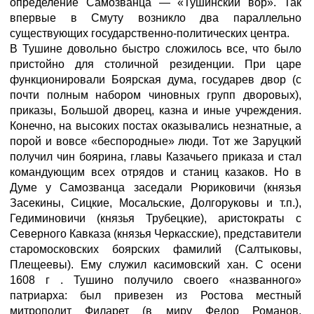
определение Самозванца — «Тушинский вор». Так
впервые в Смуту возникло два параллельно
существующих государственно-политических центра.
В Тушине довольно быстро сложилось все, что было
пристойно для столичной резиденции. При царе
функционировали Боярская дума, государев двор (с
почти полным набором чиновных групп дворовых),
приказы, Большой дворец, казна и иные учреждения.
Конечно, на высоких постах оказывались незнатные, а
порой и вовсе «беспородные» люди. Тот же Заруцкий
получил чин боярина, главы Казачьего приказа и стал
командующим всех отрядов и станиц казаков. Но в
Думе у Самозванца заседали Рюриковичи (князья
Засекины, Сицкие, Мосальские, Долгоруковы и т.п.),
Гедиминовичи (князья Трубецкие), аристократы с
Северного Кавказа (князья Черкасские), представители
старомосковских боярских фамилий (Салтыковы,
Плещеевы). Ему служил касимовский хан. С осени
1608 г . Тушино получило своего «названного»
патриарха: был привезен из Ростова местный
митрополит Филарет (в миру Федор Романов,