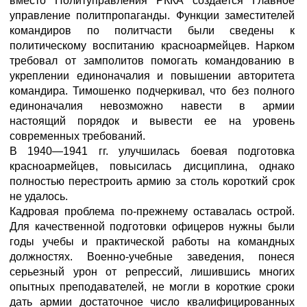
вместо Политуправления РККА создается Главное
управление политпропаганды. Функции заместителей
командиров по политчасти были сведены к
политическому воспитанию красноармейцев. Нарком
требовал от замполитов помогать командованию в
укреплении единоначалия и повышении авторитета
командира. Тимошенко подчеркивал, что без полного
единоначалия невозможно навести в армии
настоящий порядок и вывести ее на уровень
современных требований.
В 1940—1941 гг. улучшилась боевая подготовка
красноармейцев, повысилась дисциплина, однако
полностью перестроить армию за столь короткий срок
не удалось.
Кадровая проблема по-прежнему оставалась острой.
Для качественной подготовки офицеров нужны были
годы учебы и практической работы на командных
должностях. Военно-учебные заведения, понеся
серьезный урон от репрессий, лишившись многих
опытных преподавателей, не могли в короткие сроки
дать армии достаточное число квалифицированных