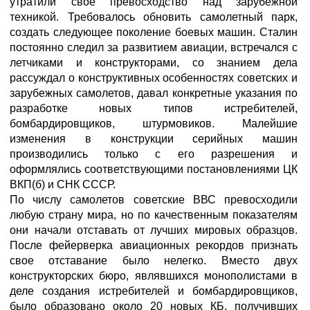
утратили свое превосходство над зарубежной
техникой. Требовалось обновить самолетный парк,
создать следующее поколение боевых машин. Сталин
постоянно следил за развитием авиации, встречался с
летчиками и конструкторами, со знанием дела
рассуждал о конструктивных особенностях советских и
зарубежных самолетов, давал конкретные указания по
разработке новых типов истребителей,
бомбардировщиков, штурмовиков. Малейшие
изменения в конструкции серийных машин
производились только с его разрешения и
оформлялись соответствующими постановлениями ЦК
ВКП(б) и СНК СССР.
По числу самолетов советские ВВС превосходили
любую страну мира, но по качественным показателям
они начали отставать от лучших мировых образцов.
После фейерверка авиационных рекордов признать
свое отставание было нелегко. Вместо двух
конструкторских бюро, являвшихся монополистами в
деле создания истребителей и бомбардировщиков,
было образовано около 20 новых КБ, получивших