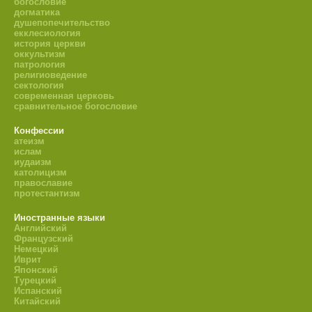
богословие
догматика
душепопечительство
екклесиология
история церкви
оккультизм
патрология
религиоведение
сектология
современная церковь
сравнительное богословие
Конфессии
атеизм
ислам
иудаизм
католицизм
православие
протестантизм
Иностранные языки
Английский
Французский
Немецкий
Иврит
Японский
Турецкий
Испанский
Китайский