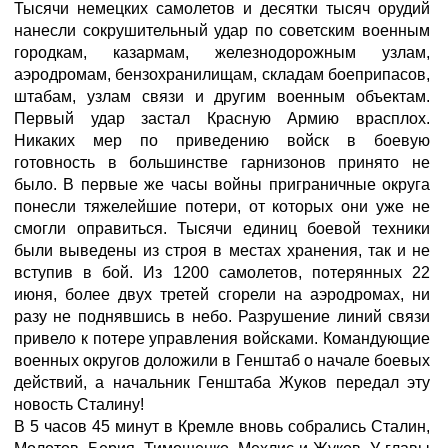
Тысячи немецких самолетов и десятки тысяч орудий
нанесли сокрушительный удар по советским военным
городкам, казармам, железнодорожным узлам,
аэродромам, бензохранилищам, складам боеприпасов,
штабам, узлам связи и другим военным объектам.
Первый удар застал Красную Армию врасплох.
Никаких мер по приведению войск в боевую
готовность в большинстве гарнизонов принято не
было. В первые же часы войны приграничные округа
понесли тяжелейшие потери, от которых они уже не
смогли оправиться. Тысячи единиц боевой техники
были выведены из строя в местах хранения, так и не
вступив в бой. Из 1200 самолетов, потерянных 22
июня, более двух третей сгорели на аэродромах, ни
разу не поднявшись в небо. Разрушение линий связи
привело к потере управления войсками. Командующие
военных округов доложили в Генштаб о начале боевых
действий, а начальник Генштаба Жуков передал эту
новость Сталину!
В 5 часов 45 минут в Кремле вновь собрались Сталин,