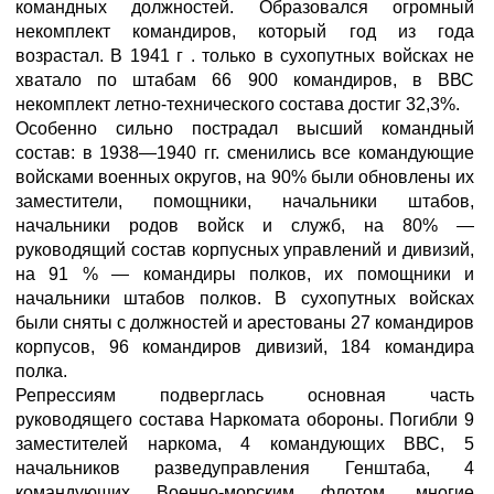
командных должностей. Образовался огромный
некомплект командиров, который год из года
возрастал. В 1941 г . только в сухопутных войсках не
хватало по штабам 66 900 командиров, в ВВС
некомплект летно-технического состава достиг 32,3%.
Особенно сильно пострадал высший командный
состав: в 1938—1940 гг. сменились все командующие
войсками военных округов, на 90% были обновлены их
заместители, помощники, начальники штабов,
начальники родов войск и служб, на 80% —
руководящий состав корпусных управлений и дивизий,
на 91 % — командиры полков, их помощники и
начальники штабов полков. В сухопутных войсках
были сняты с должностей и арестованы 27 командиров
корпусов, 96 командиров дивизий, 184 командира
полка.
Репрессиям подверглась основная часть
руководящего состава Наркомата обороны. Погибли 9
заместителей наркома, 4 командующих ВВС, 5
начальников разведуправления Генштаба, 4
командующих Военно-морским флотом, многие