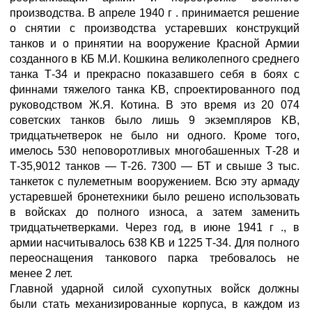
производства. В апреле 1940 г . принимается решение
о снятии с производства устаревших конструкций
танков и о принятии на вооружение Красной Армии
созданного в КБ М.И. Кошкина великолепного среднего
танка Т-34 и прекрасно показавшего себя в боях с
финнами тяжелого танка KB, спроектированного под
руководством Ж.Я. Котина. В это время из 20 074
советских танков было лишь 9 экземпляров KB,
тридцатьчетверок не было ни одного. Кроме того,
имелось 530 неповоротливых многобашенных Т-28 и
Т-35,9012 танков — Т-26. 7300 — БТ и свыше 3 тыс.
танкеток с пулеметным вооружением. Всю эту армаду
устаревшей бронетехники было решено использовать
в войсках до полного износа, а затем заменить
тридцатьчетверками. Через год, в июне 1941 г ., в
армии насчитывалось 638 KB и 1225 Т-34. Для полного
переоснащения танкового парка требовалось не
менее 2 лет.
Главной ударной силой сухопутных войск должны
были стать механизированные корпуса, в каждом из