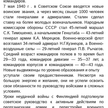
командиров.
7 мая 1940 г . в Советском Союзе вводятся новые
воинские звания, а через месяц свыше 1000 человек
стали генералами и адмиралами. Сталин сделал
ставку на более молодых военачальников. Народным
комиссаром обороны СССР стал 45-летний маршал
С.К. Тимошенко, а начальником Генштаба — 43-летний
генерал армии К.А. Мерецков. Военно-морской флот
возглавил 34-летний адмирал Н.Г.Кузнецов, а Военно-
воздушные силы — 29-летний генерал П.В. Рычагов.
Средний возраст командиров полков в то время был
29—33 года, командиров дивизии — 35—37 лет, а
командиров корпусов и командармов — 40—43 года.
Новые выдвиженцы по уровню образования и опыту
уступали своим предшественникам. Несмотря на
большую энергию и желание, они не успели освоить
свои обязанности по руководству войсками в сложных
условиях.
Уроки неудачной войны с Финляндией подтолкнули
советское руководство к активным действиям по
реорганизации армии и перестройке военного