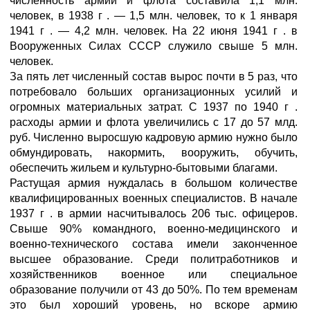
численность армии и флота составила 1,1 млн.
человек, в 1938 г . — 1,5 млн. человек, то к 1 января
1941 г . — 4,2 млн. человек. На 22 июня 1941 г . в
Вооруженных Силах СССР служило свыше 5 млн.
человек.
За пять лет численный состав вырос почти в 5 раз, что
потребовало больших организационных усилий и
огромных материальных затрат. С 1937 по 1940 г .
расходы армии и флота увеличились с 17 до 57 млд.
руб. Численно выросшую кадровую армию нужно было
обмундировать, накормить, вооружить, обучить,
обеспечить жильем и культурно-бытовыми благами.
Растущая армия нуждалась в большом количестве
квалифицированных военных специалистов. В начале
1937 г . в армии насчитывалось 206 тыс. офицеров.
Свыше 90% командного, военно-медицинского и
военно-технического состава имели законченное
высшее образование. Среди политработников и
хозяйственников военное или специальное
образование получили от 43 до 50%. По тем временам
это был хороший уровень, но вскоре армию