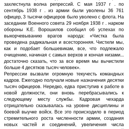
захлестнула волна репрессий. С мая 1937 г . по
сентябрь 1938 г . из армии были уволены 36 761
офицер, 3 тысячи офицеров было уволено с флота. На
заседании Военного совета 29 ноября 1938 г . нарком
обороны К.Е. Ворошилов сообщил об успехах по
выкорчевыванию врагов народа: «Чистка была
проведена радикальная и всесторонняя. Чистили мы,
как и подобает большевикам, все, что подлежало
очищению, начиная с самых верхов и кончая низами...
достаточно сказать, что за все время мы вычистили
больше 4 десятков тысяч человек».
Репрессии вызвали огромную текучесть командных
кадров. Ежегодно получали новые назначения десятки
тысяч офицеров. Нередко, едва приступив к работе в
новой должности, они вновь перебрасывались к
следующему месту службы. Кадровая чехарда
отрицательно сказывалась на уровне дисциплины и
боевой выучке войск. Все это происходило в период
стремительного роста численности армии, создания
новых частей и соединений, увеличения числа