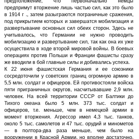
предположение, что первоначально немцы
предпримут вторжение лишь частью сил, как это было
в 1914 г ., затем разыграются пограничные сражения,
под прикрытием которых и завершатся мобилизация и
развертывание основных сил обеих сторон. Здесь не
учитывалось, что Германии не нужно проводить
мобилизацию и развертывание сил, так как она их уже
осуществила в ходе второй мировой войны. В боевых
операциях против Польши и Франции фашисты сразу
же вводили в бой главные силы и добивались успеха.
К 22 июня фашистская Германия и ее союзники
сосредоточили у советских границ огромную армию в
5,5 млн. солдат и офицеров. Ей противостояли войска
пяти приграничных округов, насчитывавшие 2,9 млн.
человек. На всей территории СССР от Балтики до
Тихого океана было 5 млн. 373 тыс. солдат и
офицеров, т.е. меньше, чем в немецкой армии в
момент вторжения. Агрессор имел 4,3 тыс. танков,
около 5 тыс. самолетов и 47 тыс. орудий и минометов
— в полтора-два раза меньше, чем было на
вооружении в Красной Армии, но вполне достаточно,