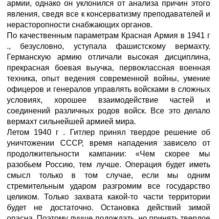
армии, однако он уклонился от анализа причин этого
явления, сведя все к консерватизму преподавателей и
нерасторопности снабжающих органов.
По качественным параметрам Красная Армия в 1941 г
., безусловно, уступала фашистскому вермахту.
Германскую армию отличали высокая дисциплина,
прекрасная боевая выучка, первоклассная военная
техника, опыт ведения современной войны, умение
офицеров и генералов управлять войсками в сложных
условиях, хорошее взаимодействие частей и
соединений различных родов войск. Все это делало
вермахт сильнейшей армией мира.
Летом 1940 г . Гитлер принял твердое решение об
уничтожении СССР, время нападения зависело от
продолжительности кампании: «Чем скорее мы
разобьем Россию, тем лучше. Операция будет иметь
смысл только в том случае, если мы одним
стремительным ударом разгромим все государство
целиком. Только захвата какой-то части территории
будет не достаточно. Остановка действий зимой
опасна. Поэтому лучше подождать, но принять твердое