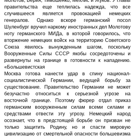
Молотов, Берия, Тимошенко, Мехлис и Жуков. У главы
правительства еще теплилась надежда, что все
случившееся является провокацией немецких
генералов. Однако вскоре германский посол
Шуленбург вручил наркому иностранных дел Молотову
ноту германского МИДа, в которой говорилось, что
вторжение немецких войск на территорию Советского
Союза явилось вынужденным шагом, поскольку
Вооруженные Силы СССР якобы сосредоточены и
развернуты на границе в готовности к нападению.
«Большевистская
Москва готова нанести удар в спину национал-
социалистической Германии, ведущей борьбу за
существование. Правительство Германии не может
безучастно относиться к серьезной угрозе на
восточной границе. Поэтому фюрер отдал приказ
германским вооруженным силам всеми силами и
средствами отвести эту угрозу. Немецкий народ
осознает, что в предстоящей борьбе он призван не
только защитить Родину, но и спасти мировую
цивилизацию от смертельной опасности большевизма