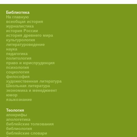
Библиотека
На главную
всеобщая история
журналистика
история России
история древнего мира
культурология
литературоведение
наука
педагогика
политология
право и юриспруденция
психология
социология
философия
художественная литература
Школьная литература
экономика и менеджмент
юмор
языкознание
Теология
апокрифы
апологетика
библейские толкования
библиология
библейские словари