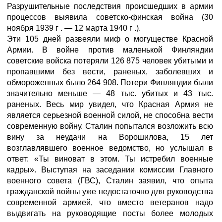
Разрушительные последствия происшедших в армии
процессов выявила советско-финская война (30
ноября 1939 г . — 12 марта 1940 г .).
Эти 105 дней развеяли миф о могуществе Красной
Армии. В войне против маленькой Финляндии
советские войска потеряли 126 875 человек убитыми и
пропавшими без вести, раненых, заболевших и
обмороженных было 264 908. Потери Финляндии были
значительно меньше — 48 тыс. убитых и 43 тыс.
раненых. Весь мир увидел, что Красная Армия не
является серьезной военной силой, не способна вести
современную войну. Сталин попытался возложить всю
вину за неудачи на Ворошилова, 15 лет
возглавлявшего военное ведомство, но услышал в
ответ: «Ты виноват в этом. Ты истребил военные
кадры». Выступая на заседании комиссии Главного
военного совета (ГВС), Сталин заявил, что опыта
гражданской войны уже недостаточно для руководства
современной армией, что вместо ветеранов надо
выдвигать на руководящие посты более молодых