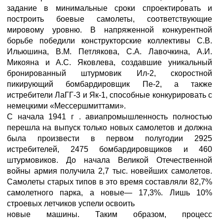
задание в минимальные сроки спроектировать и
построить боевые самолеты, соответствующие
мировому уровню. В напряженной конкурентной
борьбе победили конструкторские коллективы С.В.
Ильюшина, В.М. Петлякова, С.А. Лавочкина, А.И.
Микояна и А.С. Яковлева, создавшие уникальный
бронированный штурмовик Ил-2, скоростной
пикирующий бомбардировщик Пе-2, а также
истребители ЛаГГ-3 и Як-1, способные конкурировать с
немецкими «Мессершмиттами».
С начала 1941 г . авиапромышленность полностью
перешла на выпуск только новых самолетов и должна
была произвести в первом полугодии 2925
истребителей, 2475 бомбардировщиков и 460
штурмовиков. До начала Великой Отечественной
войны армия получила 2,7 тыс. новейших самолетов.
Самолеты старых типов в это время составляли 82,7%
самолетного парка, а новые— 17,3%. Лишь 10%
строевых летчиков успели освоить
новые машины. Таким образом, процесс