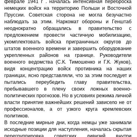
феврале 1941 г . началась интенсивная переброска
немецких войск на территорию Польши и Восточной
Пруссии. Советская сторона не могла безучастно
наблюдать за этим. Наркомат обороны и Генштаб
неоднократно обращались в правительство с
предложением провести частичную мобилизацию,
укомплектовать войска приграничных округов до
штатов военного времени и завершить оборудование
укрепленных районов на границе. Руководители
военного ведомства (С.К. Тимошенко и Г.К. Жуков),
видя концентрацию войск противника на наших
границах, ясно представляли, что за этим последует и
пытались переубедить главу правительства,
пребывавшего в плену своих ложных военно-
политических прогнозов. Но в условиях режима личной
власти принятие важнейших решений зависело не от
профессионалов, а от узкого круга кремлевских
политиков.
В последние мирные дни, когда немцы уже занимали
исходные позиции для наступления, началась скрытая
перегруппировка советских дивизий внутри