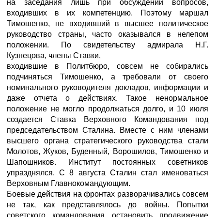
на заседания лишь при обсуждении вопросов,
входивших в их компетенцию. Поэтому маршал
Тимошенко, не входивший в высшее политическое
руководство страны, часто оказывался в нелепом
положении. По свидетельству адмирала Н.Г.
Кузнецова, члены Ставки,
входившие в Политбюро, совсем не собирались
подчиняться Тимошенко, а требовали от своего
номинального руководителя докладов, информации и
даже отчета о действиях. Такое ненормальное
положение не могло продолжаться долго, и 10 июля
создается Ставка Верховного Командования под
председательством Сталина. Вместе с ним членами
высшего органа стратегического руководства стали
Молотов, Жуков, Буденный, Ворошилов, Тимошенко и
Шапошников. Институт постоянных советников
упразднялся. С 8 августа Сталин стал именоваться
Верховным Главнокомандующим.
Боевые действия на фронтах разворачивались совсем
не так, как представлялось до войны. Попытки
советского командования остановить продвижение