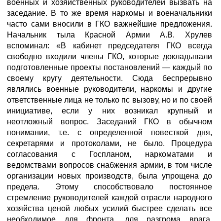
военных и хозяйственных руководителей вызвать на
заседание. В то же время наркомы и военачальники
часто сами вносили в ГКО важнейшие предложения.
Начальник тыла Красной Армии А.В. Хрулев
вспоминал: «В кабинет председателя ГКО всегда
свободно входили члены ГКО, которые докладывали
подготовленные проекты постановлений — каждый по
своему кругу деятельности. Сюда беспрерывно
являлись военные руководители, наркомы и другие
ответственные лица не только пс вызову, но и по своей
инициативе, если у них возникал крупный и
неотложный вопрос. Заседаний ГКО в обычном
понимании, т.е. с определенной повесткой дня,
секретарями и протоколами, не было. Процедура
согласования с Госпланом, наркоматами и
ведомствами вопросов снабжения армии, в том числе
организации новых производств, была упрощена до
предела. Этому способствовало постоянное
стремление руководителей каждой отрасли народного
хозяйства ценой любых усилий быстрее сделать все
необходимое для фронта, для разгрома врага.