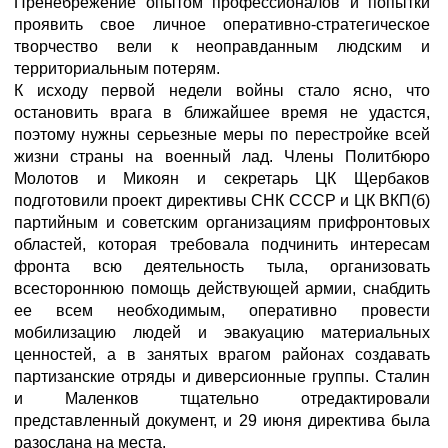
Пренебрежение опытом профессионалов и попытки
проявить свое личное оперативно-стратегическое
творчество вели к неоправданным людским и
территориальным потерям.
К исходу первой недели войны стало ясно, что
остановить врага в ближайшее время не удастся,
поэтому нужны серьезные меры по перестройке всей
жизни страны на военный лад. Члены Политбюро
Молотов и Микоян и секретарь ЦК Щербаков
подготовили проект директивы СНК СССР и ЦК ВКП(б)
партийным и советским организациям прифронтовых
областей, которая требовала подчинить интересам
фронта всю деятельность тыла, организовать
всестороннюю помощь действующей армии, снабдить
ее всем необходимым, оперативно провести
мобилизацию людей и эвакуацию материальных
ценностей, а в занятых врагом районах создавать
партизанские отряды и диверсионные группы. Сталин
и Маленков тщательно отредактировали
представленный документ, и 29 июня директива была
разослана на места.