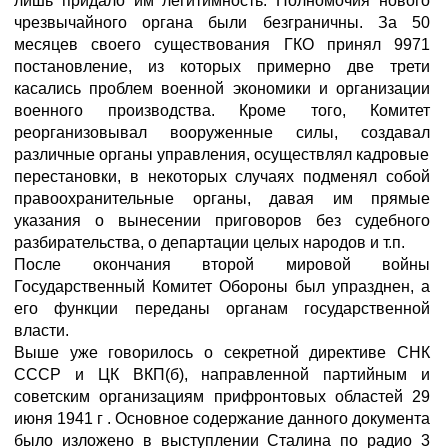
лишь придало им легитимность. Полномочия нового
чрезвычайного органа были безграничны. За 50
месяцев своего существования ГКО принял 9971
постановление, из которых примерно две трети
касались проблем военной экономики и организации
военного производства. Кроме того, Комитет
реорганизовывал вооруженные силы, создавал
различные органы управления, осуществлял кадровые
перестановки, в некоторых случаях подменял собой
правоохранительные органы, давая им прямые
указания о вынесении приговоров без судебного
разбирательства, о департации целых народов и т.п.
После окончания второй мировой войны
Государственный Комитет Обороны был упразднен, а
его функции переданы органам государственной
власти.
Выше уже говорилось о секретной директиве СНК
СССР и ЦК ВКП(б), направленной партийным и
советским организациям прифронтовых областей 29
июня 1941 г . Основное содержание данного документа
было изложено в выступлении Сталина по радио 3