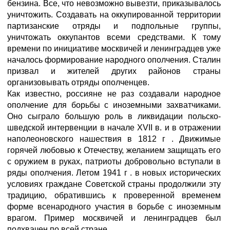
бензина. Все, что невозможно вывезти, приказывалось
уничтожить. Создавать на оккупированной территории
партизанские отряды и подпольные группы,
уничтожать оккупантов всеми средствами. К тому
времени по инициативе москвичей и ленинградцев уже
началось формирование народного ополчения. Сталин
призвал и жителей других районов страны
организовывать отряды ополченцев.
Как известно, россияне не раз создавали народное
ополчение для борьбы с иноземными захватчиками.
Оно сыграло большую роль в ликвидации польско-
шведской интервенции в начале XVII в. и в отражении
наполеоновского нашествия в 1812 г . Движимые
горячей любовью к Отечеству, желанием защищать его
с оружием в руках, патриоты добровольно вступали в
ряды ополчения. Летом 1941 г . в новых исторических
условиях граждане Советской страны продолжили эту
традицию, обратившись к проверенной временем
форме всенародного участия в борьбе с иноземным
врагом. Пример москвичей и ленинградцев был
подхвачен по всей стране.