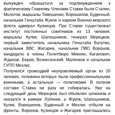
вынужден обращаться за подтверждением к
фактическому Главкому. Членами Ставки были Сталин,
Молотов, маршалы Тимошенко, Ворошилов, Буденный,
начальник Генштаба Жуков и нарком Военно-морского
флота адмирал Кузнецов. При Ставке существовал
институт постоянных советников из 13 человек:
маршалы Кулик, Шапошников, генерал Мерецков,
первый заместитель начальника Генштаба Ватутин,
начальник ВВС Жигарев, начальник ПВО Воронов,
кандидаты и члены Политбюро Микоян, Каганович,
Жданов, Берия, Вознесенский, Маленков и начальник
ГУПП Мехлис.
Получился громоздкий неуправляемый орган из 20
человек, половина которых были профессиональными
военными, а остальные — политиками. В полном
составе Ставка ни разу не собиралась. Уже на
следующий день Мерецков был объявлен шпионом и
оказался в камере Лубянки, а Жуков, Шапошников,
Кулик, Ворошилов, Буденный и Мехлис отбыли на
фронты. Воронов, Кузнецов и Жигарев приглашались