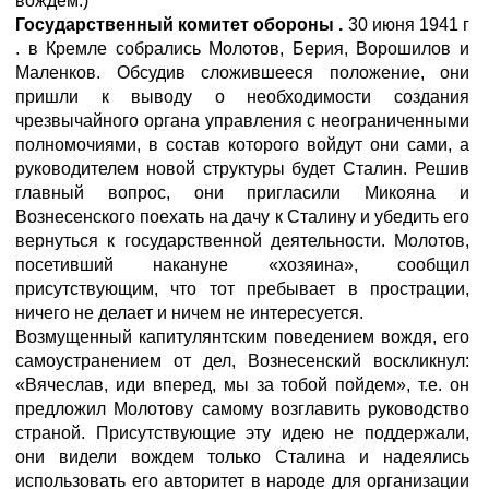
вождем.)
Государственный комитет обороны
.
30 июня 1941 г
. в Кремле собрались Молотов, Берия, Ворошилов и
Маленков. Обсудив сложившееся положение, они
пришли к выводу о необходимости создания
чрезвычайного органа управления с неограниченными
полномочиями, в состав которого войдут они сами, а
руководителем новой структуры будет Сталин. Решив
главный вопрос, они пригласили Микояна и
Вознесенского поехать на дачу к Сталину и убедить его
вернуться к государственной деятельности. Молотов,
посетивший накануне «хозяина», сообщил
присутствующим, что тот пребывает в прострации,
ничего не делает и ничем не интересуется.
Возмущенный капитулянтским поведением вождя, его
самоустранением от дел, Вознесенский воскликнул:
«Вячеслав, иди вперед, мы за тобой пойдем», т.е. он
предложил Молотову самому возглавить руководство
страной. Присутствующие эту идею не поддержали,
они видели вождем только Сталина и надеялись
использовать его авторитет в народе для организации