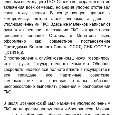
членами всемогущего ГКО. Сталин не возражал против
включения всех семерых, но Берия упорно отстаивал
свою точку зрения. В конце концов пришли к
компромиссу: пятеро стали членами, а двое —
уполномоченными ГКО. Здесь же Маленков написал от
руки текст решения о создании ГКО, которое после
внесения поправок Сталина и Молотова было
оформлено как совместное постановление
Президиума Верховного Совета СССР, СНК СССР и
ЦК ВКП(б).
В постановлении, опубликованном 1 июля, говорилось,
что в руках Государственного Комитета Обороны
сосредоточивается вся полнота власти в государстве и
все граждане, все партийные, советские,
комсомольские и военные органы обязаны
беспрекословно выполнять решения и распоряжения
ГКО.
3 июля Вознесенский был назначен уполномоченным
ГКО по вопросам вооружения и боеприпасов, Микоян
— по снабжению обозно-вещевым имуществом,