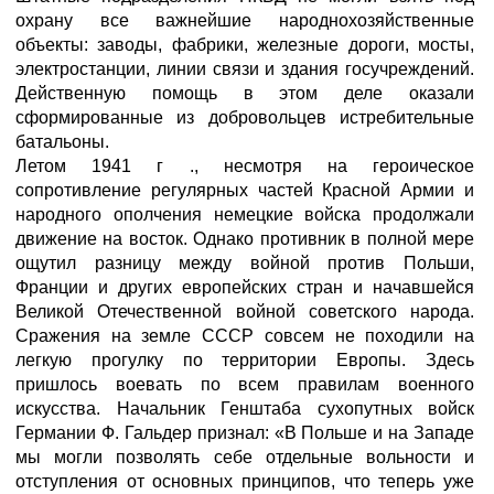
охрану все важнейшие народнохозяйственные
объекты: заводы, фабрики, железные дороги, мосты,
электростанции, линии связи и здания госучреждений.
Действенную помощь в этом деле оказали
сформированные из добровольцев истребительные
батальоны.
Летом 1941 г ., несмотря на героическое
сопротивление регулярных частей Красной Армии и
народного ополчения немецкие войска продолжали
движение на восток. Однако противник в полной мере
ощутил разницу между войной против Польши,
Франции и других европейских стран и начавшейся
Великой Отечественной войной советского народа.
Сражения на земле СССР совсем не походили на
легкую прогулку по территории Европы. Здесь
пришлось воевать по всем правилам военного
искусства. Начальник Генштаба сухопутных войск
Германии Ф. Гальдер признал: «В Польше и на Западе
мы могли позволять себе отдельные вольности и
отступления от основных принципов, что теперь уже