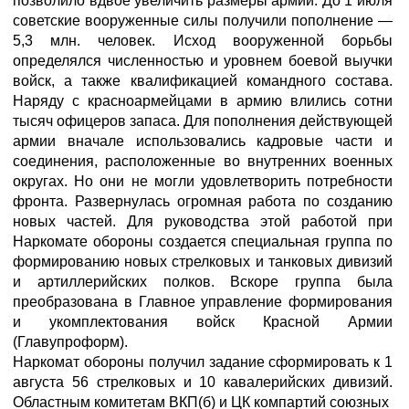
позволило вдвое увеличить размеры армии. До 1 июля
советские вооруженные силы получили пополнение —
5,3 млн. человек. Исход вооруженной борьбы
определялся численностью и уровнем боевой выучки
войск, а также квалификацией командного состава.
Наряду с красноармейцами в армию влились сотни
тысяч офицеров запаса. Для пополнения действующей
армии вначале использовались кадровые части и
соединения, расположенные во внутренних военных
округах. Но они не могли удовлетворить потребности
фронта. Развернулась огромная работа по созданию
новых частей. Для руководства этой работой при
Наркомате обороны создается специальная группа по
формированию новых стрелковых и танковых дивизий
и артиллерийских полков. Вскоре группа была
преобразована в Главное управление формирования
и укомплектования войск Красной Армии
(Главупроформ).
Наркомат обороны получил задание сформировать к 1
августа 56 стрелковых и 10 кавалерийских дивизий.
Областным комитетам ВКП(б) и ЦК компартий союзных