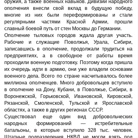
оружия, а также военных навыков. Дивизии народного
ополчения внесли свой вклад в будущую победу,
многие из них были переформированы и стали
регулярными частями Красной Армии, прошли
славный боевой путь от стен Москвы до Германии.
Ополчение тыловых городов ждала другая участь.
Рабочие и служащие Поволжья, Урала, Сибири,
записавшись в ополчение, продолжали трудиться на
предприятиях, а в свободное от работы время
проходили военную подготовку. Поэтому когда пришла
их очередь идти в армию, они уже владели основами
военного дела. Всего по стране насчитывалось более
миллиона ополченцев. Много добровольцев вступило
в ополчение на Дону, Кубани, в Поволжье, Сибири, в
Воронежской, Горьковской, Ивановской, Кировской,
Рязанской, Смоленской, Тульской и Ярославской
областях, а также в других регионах СССР.
Существовал еще один вид добровольческих
народных формирований — истребительные
батальоны, в которые вступило 328 тыс. человек.
Штатные подразделения НКВД не могли взять под