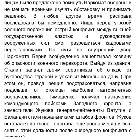
лицам было предложено покинуть Наркомат обороны и
не мешать военным изучать обстановку и принимать
решения. В любое другое время расправа
последовала бы немедленно. Лишь перед угрозой
военного поражения острый конфликт между высшей
государственной властью и руководством
вооруженных сил смог разрешиться кадровыми
перестановками. По пути во внутренний двор
Наркомата Берия возбужденно нашептывал хозяину
об опасности военного переворота. Выйдя из здания,
Сталин заявил своим соратникам об отказе от
руководства страной и уехал из Москвы на дачу. (При
этом он, правда, решил подстраховаться, направив
подальше от столицы наиболее авторитетных
военачальников: Тимошенко получил назначение
командующего войсками Западного фронта, а
заместители Жукова генерал-лейтенанты Ватутин и
Баландин стали начальниками штабов фронтов. Жуков
оставался во главе Генштаба еще ровно месяц и был
снят с этой должности после очередного конфликта с