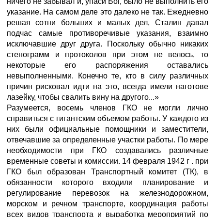
ничего не забывал и, упаси Бог, было не выполнить его
указание. На самом деле это далеко не так. Ежедневно
решая сотни больших и малых дел, Сталин давал
подчас самые противоречивые указания, взаимно
исключавшие друг друга. Поскольку обычно никаких
стенограмм и протоколов при этом не велось, то
некоторые его распоряжения оставались
невыполненными. Конечно те, кто в силу различных
причин рисковал идти на это, всегда имели наготове
лазейку, чтобы свалить вину на другого...»
Разумеется, восемь членов ГКО не могли лично
справиться с гигантским объемом работы. У каждого из
них были официальные помощники и заместители,
отвечавшие за определенные участки работы. По мере
необходимости при ГКО создавались различные
временные советы и комиссии. 14 февраля 1942 г . при
ГКО был образован Транспортный комитет (ТК), в
обязанности которого входили планирование и
регулирование перевозок на железнодорожном,
морском и речном транспорте, координация работы
всех видов транспорта и выработка мероприятий по