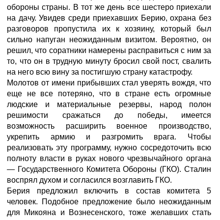
обороны страны. В тот же день все шестеро приехали
на дачу. Увидев среди приехавших Берию, охрана без
разговоров пропустила их к хозяину, который был
сильно напуган неожиданным визитом. Вероятно, он
решил, что соратники намерены расправиться с ним за
то, что он в трудную минуту бросил свой пост, свалить
на него всю вину за постигшую страну катастрофу.
Молотов от имени прибывших стал уверять вождя, что
еще не все потеряно, что в стране есть огромные
людские и материальные резервы, народ полон
решимости сражаться до победы, имеется
возможность расширить военное производство,
укрепить армию и разгромить врага. Чтобы
реализовать эту программу, нужно сосредоточить всю
полноту власти в руках нового чрезвычайного органа
— Государственного Комитета Обороны (ГКО). Сталин
воспрял духом и согласился возглавить ГКО.
Берия предложил включить в состав комитета 5
человек. Подобное предложение было неожиданным
для Микояна и Вознесенского, тоже желавших стать