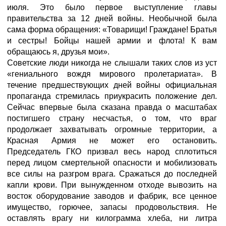
июля. Это было первое выступление главы
правительства за 12 дней войны. Необычной была
сама форма обращения: «Товарищи! Граждане! Братья
и сестры! Бойцы нашей армии и флота! К вам
обращаюсь я, друзья мои».
Советские люди никогда не слышали таких слов из уст
«гениального вождя мирового пролетариата». В
течение предшествующих дней войны официальная
пропаганда стремилась приукрасить положение дел.
Сейчас впервые была сказана правда о масштабах
постигшего страну несчастья, о том, что враг
продолжает захватывать огромные территории, а
Красная Армия не может его остановить.
Председатель ГКО призвал весь народ сплотиться
перед лицом смертельной опасности и мобилизовать
все силы на разгром врага. Сражаться до последней
капли крови. При вынужденном отходе вывозить на
восток оборудование заводов и фабрик, все ценное
имущество, горючее, запасы продовольствия. Не
оставлять врагу ни килограмма хлеба, ни литра