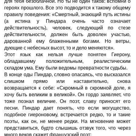
для тебя безоблачной. Но ты не один таков: вспомни о
героях прошлого. Все это подводится к такому общему
правилу поведения: «Смертный, знающий путь истины
(а истина у Пиндара очень часто означает
действительность), человек, следующий по стезе
действительности, должен быть доволен участью,
дарованной ему блаженными богами. Но ветры,
дующие с небесных высот, то и дело меняются».
Этот язык как нельзя лучше понятен Гиерону,
обладавшему положительным, реалистическим
складом ума. Ему были ведомы превратности судьбы.
В конце оды Пиндар, словно опасаясь, что высказался
слишком прямо или наставительно, снова
возвращается к себе: «Скромный в скромной доле, я
хочу быть великим в великой». Он гордо заявляет, что
тоже познал величие. Он поэт, славу приносят его
песни. Пиндар дает понять, что если могущество,
подобное гиероновому, встречается редко, то и такие
поэты, как он, не менее редки. На мгновение может
представиться, будто слышишь отзвук того, что через
много веков скажет французский поэт: