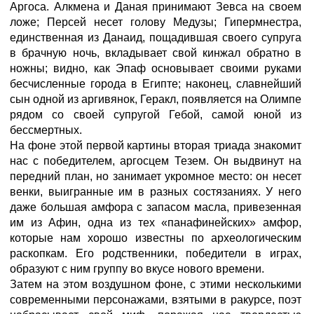
Аргоса. Алкмена и Даная принимают Зевса на своем
ложе; Персей несет голову Медузы; Гипермнестра,
единственная из Данаид, пощадившая своего супруга
в брачную ночь, вкладывает свой кинжал обратно в
ножны; видно, как Эпаф основывает своими руками
бесчисленные города в Египте; наконец, славнейший
сын одной из аргивянок, Геракл, появляется на Олимпе
рядом со своей супругой Гебой, самой юной из
бессмертных.
На фоне этой первой картины вторая триада знакомит
нас с победителем, аргосцем Тезем. Он выдвинут на
передний план, но занимает укромное место: он несет
венки, выигранные им в разных состязаниях. У него
даже большая амфора с запасом масла, привезенная
им из Афин, одна из тех «панафинейских» амфор,
которые нам хорошо известны по археологическим
раскопкам. Его родственники, победители в играх,
образуют с ним группу во вкусе нового времени.
Затем на этом воздушном фоне, с этими несколькими
современными персонажами, взятыми в ракурсе, поэт