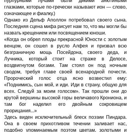
пурпурными лучами были дикими анютиными
глазками, которые по-гречески называют ион — слово,
означающее и фиалку.)
Однако из Дельф Аполлон потребовал своего сына.
Последняя сцена мифа рисует нам то, что мы могли бы
назвать крещением или посвящением юноши.
«Когда он обрел плоды прекрасной Юности с золотым
венцом, он сошел в русло Алфея и призвал всю
безграничную мощь Посейдона, своего деда, и
Лучника, который стоит на страже в Делосе,
воздвигнутом богами. Там стоял он под ночным
сводом, требуя главе своей всенародной почести.
Пророческий голос отца ясно возвестил ему:
«Поднимись, сын мой, и иди. Иди в страну, общую для
всех. Следуй за моим голосом». Так прошли они до
крутой вершины высокой горы величавого Крониона, и
там бог наделил его двойным сокровищем
прорицания...»
Здесь виден исключительный блеск поэзии Пиндара.
Она в своем прихотливом течении заливает нас,
подобно упоминаемым поэтом цветам, золотыми и