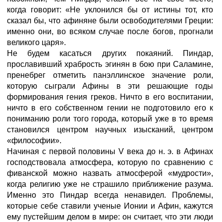
когда говорит: «Не уклонился бы от истины тот, кто
сказал бы, что афиняне были освободителями Греции:
именно они, во всяком случае после богов, прогнали
великого царя».
Не будем касаться других покаяний. Пиндар,
прославивший храбрость эгинян в бою при Саламине,
пренебрег отметить панэллинское значение роли,
которую сыграли Афины в эти решающие годы
формирования гения греков. Ничто в его воспитании,
ничто в его собственном гении не подготовило его к
пониманию роли того города, который уже в то время
становился центром научных изысканий, центром
«философии».
Начиная с первой половины V века до н. э. в Афинах
господствовала атмосфера, которую по сравнению с
фиванской можно назвать атмосферой «мудрости»,
когда религию уже не страшило приближение разума.
Именно это Пиндар всегда ненавидел. Проблемы,
которые себе ставили ученые Ионии и Афин, кажутся
ему пустейшим делом в мире: он считает, что эти люди