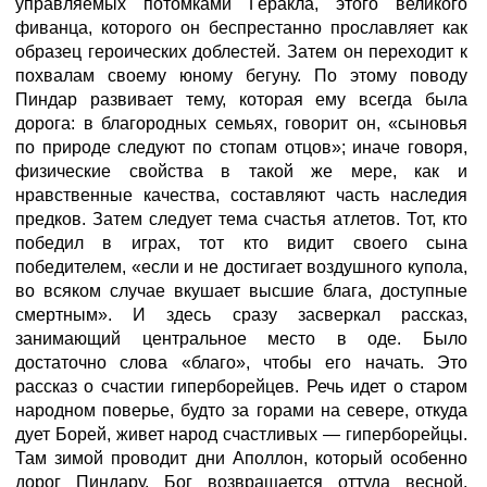
управляемых потомками Геракла, этого великого
фиванца, которого он беспрестанно прославляет как
образец героических доблестей. Затем он переходит к
похвалам своему юному бегуну. По этому поводу
Пиндар развивает тему, которая ему всегда была
дорога: в благородных семьях, говорит он, «сыновья
по природе следуют по стопам отцов»; иначе говоря,
физические свойства в такой же мере, как и
нравственные качества, составляют часть наследия
предков. Затем следует тема счастья атлетов. Тот, кто
победил в играх, тот кто видит своего сына
победителем, «если и не достигает воздушного купола,
во всяком случае вкушает высшие блага, доступные
смертным». И здесь сразу засверкал рассказ,
занимающий центральное место в оде. Было
достаточно слова «благо», чтобы его начать. Это
рассказ о счастии гиперборейцев. Речь идет о старом
народном поверье, будто за горами на севере, откуда
дует Борей, живет народ счастливых — гиперборейцы.
Там зимой проводит дни Аполлон, который особенно
дорог Пиндару. Бог возвращается оттуда весной,