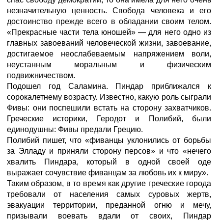
незначительную ценность. Свобода человека и его
достоинство прежде всего в обладании своим телом.
«Прекрасные части тела юношей» — для него одно из
главных завоеваний человеческой жизни, завоевание,
достигаемое неослабеваемым напряжением воли,
неустанным моральным и физическим
подвижничеством.
Подошел год Саламина. Пиндар приближался к
сорокалетнему возрасту. Известно, какую роль сыграли
Фивы: они поспешили встать на сторону захватчиков.
Греческие историки, Геродот и Полибий, были
единодушны: Фивы предали Грецию.
Полибий пишет, что «фиванцы уклонились от борьбы
за Элладу и приняли сторону персов» и что «нечего
хвалить Пиндара, который в одной своей оде
выражает сочувствие фиванцам за любовь их к миру».
Таким образом, в то время как другие греческие города
требовали от населения самых суровых жертв,
эвакуации территории, преданной огню и мечу,
призывали воевать вдали от своих, Пиндар