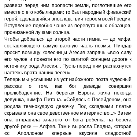
разверз перед ним пропасти земли, поглотившие его
вместе с его кобылицами; то был народный фиванский
герой, сделавшийся впоследствии героем всей Греции.
Вступление подобно чаще из перепутанных образцов,
пронизанной лучами солнца.
Чтобы добраться до второй части гимна — до мифа,
составляющего самую важную часть поэмы, Пиндар
просит возницу колесницы Агесия запрячь «всю силу
его мулов и повезти его по залитой солнцем дороге к
источнику рода Агесия... Пусть перед ним распахнутся
настежь врата наших песен».
Теперь мы услышим из уст набожного поэта чудесный
рассказ о том, как бог дважды совершил
прелюбодеяние. На берегах Еврота жила некогда
девушка, нимфа Питана. «Сойдясь с Посейдоном, она
родила темнокудрую девочку. Под складками платья
скрывала она свое девственное материнство...» Затем
она отправила зачатого от бога ребенка на берега
другой реки — Алфея. Там и выросла Евадна, которая
«с Аполлоном впервые вкусила сладостной