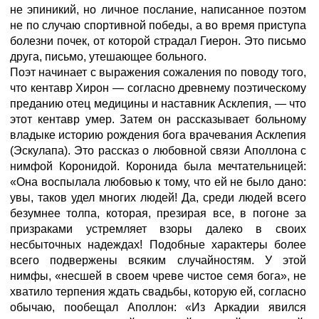
не эпиникий, но личное послание, написанное поэтом
не по случаю спортивной победы, а во время приступа
болезни почек, от которой страдал Гиерон. Это письмо
друга, письмо, утешающее больного.
Поэт начинает с выражения сожаления по поводу того,
что кентавр Хирон — согласно древнему поэтическому
преданию отец медицины и наставник Асклепия, — что
этот кентавр умер. Затем он рассказывает больному
владыке историю рождения бога врачевания Асклепия
(Эскулапа). Это рассказ о любовной связи Аполлона с
нимфой Коронидой. Коронида была мечтательницей:
«Она воспылала любовью к тому, что ей не было дано:
увы, таков удел многих людей! Да, среди людей всего
безумнее толпа, которая, презирая все, в погоне за
призраками устремляет взоры далеко в своих
несбыточных надеждах! Подобные характеры более
всего подвержены всяким случайностям. У этой
нимфы, «несшей в своем чреве чистое семя бога», не
хватило терпения ждать свадьбы, которую ей, согласно
обычаю, пообещал Аполлон: «Из Аркадии явился