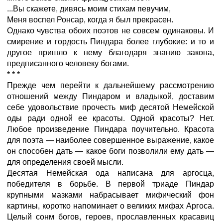
...Вы скажете, дивясь моим стихам певучим,
Меня воспел Ронсар, когда я был прекрасен.
Однако чувства обоих поэтов не совсем одинаковы. И
смирение и гордость Пиндара более глубокие: и то и
другое пришло к нему благодаря знанию закона,
предписанного человеку богами.
* * *
Прежде чем перейти к дальнейшему рассмотрению
отношений между Пиндаром и владыкой, доставим
себе удовольствие прочесть миф десятой Немейской
оды ради одной ее красоты. Одной красоты? Нет.
Любое произведение Пиндара поучительно. Красота
для поэта — наиболее совершенное выражение, какое
он способен дать — какое боги позволили ему дать —
для определения своей мысли.
Десятая Немейская ода написана для аргосца,
победителя в борьбе. В первой триаде Пиндар
крупными мазками набрасывает мифический фон
картины, коротко напоминает о великих мифах Аргоса.
Целый сонм богов, героев, прославленных красавиц