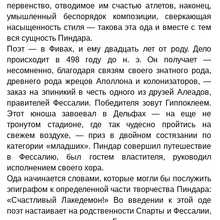
первенство, отводимое им счастью атлетов, наконец,
умышленный беспорядок композиции, сверкающая
насыщенность стиля — такова эта ода и вместе с тем
вся сущность Пиндара.
Поэт — в Фивах, и ему двадцать лет от роду. Дело
происходит в 498 году до н. э. Он получает —
несомненно, благодаря связям своего знатного рода,
древнего рода жрецов Аполлона и колонизаторов, —
заказ на эпиникий в честь одного из друзей Алеадов,
правителей Фессалии. Победителя зовут Гиппоклеем.
Этот юноша завоевал в Дельфах — на еще не
тронутом стадионе, где так чудесно пройтись на
свежем воздухе, — приз в двойном состязании по
категории «младших». Пиндар совершил путешествие
в Фессалию, был гостем властителя, руководил
исполнением своего хора.
Ода начинается словами, которые могли бы послужить
эпиграфом к определенной части творчества Пиндара:
«Счастливый Лакедемон!» Во введении к этой оде
поэт настаивает на родственности Спарты и Фессалии,