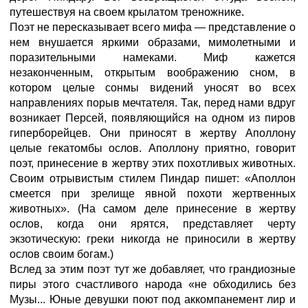
путешествуя на своем крылатом треножнике.
Поэт не пересказывает всего мифа — представление о
нем внушается яркими образами, мимолетными и
поразительными намеками. Миф кажется
незаконченным, открытым воображению сном, в
котором целые сонмы видений уносят во всех
направлениях порыв мечтателя. Так, перед нами вдруг
возникает Персей, появляющийся на одном из пиров
гиперборейцев. Они приносят в жертву Аполлону
целые гекатомбы ослов. Аполлону приятно, говорит
поэт, принесение в жертву этих похотливых животных.
Своим отрывистым стилем Пиндар пишет: «Аполлон
смеется при зрелище явной похоти жертвенных
животных». (На самом деле принесение в жертву
ослов, когда они ярятся, представляет черту
экзотическую: греки никогда не приносили в жертву
ослов своим богам.)
Вслед за этим поэт тут же добавляет, что грандиозные
пиры этого счастливого народа «не обходились без
Музы... Юные девушки поют под аккомпанемент лир и