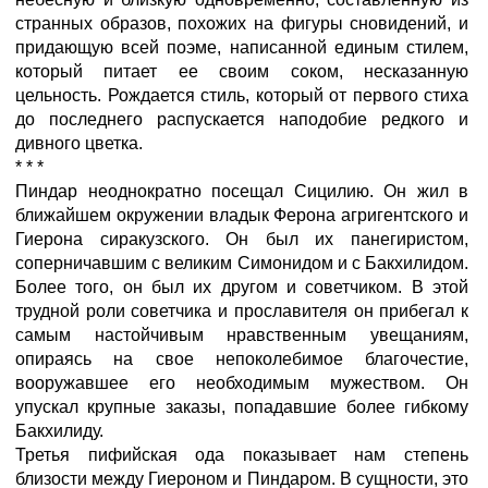
странных образов, похожих на фигуры сновидений, и
придающую всей поэме, написанной единым стилем,
который питает ее своим соком, несказанную
цельность. Рождается стиль, который от первого стиха
до последнего распускается наподобие редкого и
дивного цветка.
* * *
Пиндар неоднократно посещал Сицилию. Он жил в
ближайшем окружении владык Ферона агригентского и
Гиерона сиракузского. Он был их панегиристом,
соперничавшим с великим Симонидом и с Бакхилидом.
Более того, он был их другом и советчиком. В этой
трудной роли советчика и прославителя он прибегал к
самым настойчивым нравственным увещаниям,
опираясь на свое непоколебимое благочестие,
вооружавшее его необходимым мужеством. Он
упускал крупные заказы, попадавшие более гибкому
Бакхилиду.
Третья пифийская ода показывает нам степень
близости между Гиероном и Пиндаром. В сущности, это