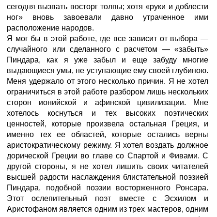
сегодня вызвать восторг толпы; хотя «руки и доблести
ног» вновь завоевали давно утраченное ими
расположение народов.
Я мог бы в этой работе, где все зависит от выбора —
случайного или сделанного с расчетом — «забыть»
Пиндара, как я уже забыл и еще забуду многие
выдающиеся умы, не уступающие ему своей глубиною.
Меня удержало от этого несколько причин. Я не хотел
ограничиться в этой работе разбором лишь нескольких
сторон ионийской и афинской цивилизации. Мне
хотелось коснуться и тех высоких поэтических
ценностей, которые произвела остальная Греция, и
именно тех ее областей, которые остались верны
аристократическому режиму. Я хотел воздать должное
дорической Греции во главе со Спартой и Фивами. С
другой стороны, я не хотел лишить своих читателей
высшей радости наслаждения блистательной поэзией
Пиндара, подобной поэзии восторженного Ронсара.
Этот ослепительный поэт вместе с Эсхилом и
Аристофаном является одним из трех мастеров, одним