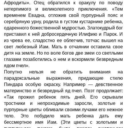
Афродиты». Отец обратился к оракулу по поводу
нетерпимого и великолепного приключения. «Тем
временем Евадна, отложив свой пурпурный пояс и
серебряную урну, родила в густом кустарнике ребенка,
одаренного божественной мудростью. Златокудрый бог
приставил к ней добросердечную Илифию и Парок. И
из чрева ее, сладостно ее облегчив, тотчас вышел на
свет любезный Иам. Мать в отчаянии оставила свое
дитя на земле. Но по воле богов две змеи со светлыми
глазами позаботились о нем и вскормили безвредным
ядом пчел».
Попутно нельзя не обратить внимания на
парадоксальные выражения, придающие стилю
Пиндара особую окраску. Например — девственное
материнство и безвредный яд пчел. Поэт продолжает:
«Так прожил ребенок пять дней. Его скрывали
тростники и непроходимые заросли, золотые и
пурпурные цветы обливали своими лучами его нежное
тело. Это побудило мать ребенка дать ему
бессмертное имя Иам. (Эти цветы с золотыми и