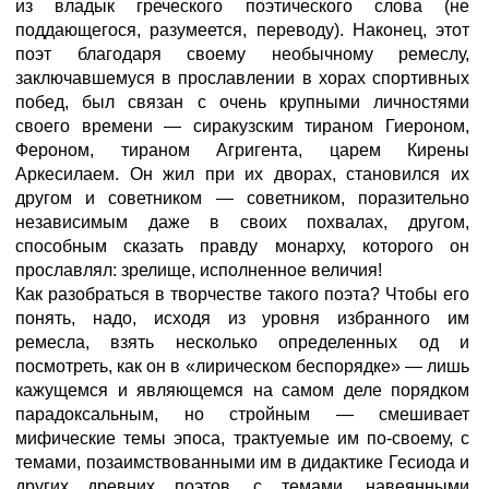
из владык греческого поэтического слова (не
поддающегося, разумеется, переводу). Наконец, этот
поэт благодаря своему необычному ремеслу,
заключавшемуся в прославлении в хорах спортивных
побед, был связан с очень крупными личностями
своего времени — сиракузским тираном Гиероном,
Фероном, тираном Агригента, царем Кирены
Аркесилаем. Он жил при их дворах, становился их
другом и советником — советником, поразительно
независимым даже в своих похвалах, другом,
способным сказать правду монарху, которого он
прославлял: зрелище, исполненное величия!
Как разобраться в творчестве такого поэта? Чтобы его
понять, надо, исходя из уровня избранного им
ремесла, взять несколько определенных од и
посмотреть, как он в «лирическом беспорядке» — лишь
кажущемся и являющемся на самом деле порядком
парадоксальным, но стройным — смешивает
мифические темы эпоса, трактуемые им по-своему, с
темами, позаимствованными им в дидактике Гесиода и
других древних поэтов, с темами, навеянными