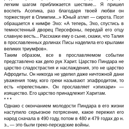
легким шагом приближается шествие... Я пришел
воспеть Асопика, раз благодаря твоей любви он
торжествует в Олимпии...» Юный атлет — сирота. Поэт
обращается к нимфе Эхо: «А теперь, Эхо, спустись в
темностенный дворец Персефоны, передай его отцу
славную весть... Расскажи ему о сыне, скажи, что Талия
в прославленных долинах Писы наделила его крылами
великих триумфов».
Таким образом, все в прославляемом событии
представлено как дело рук Харит. Царство Пиндара не
царство сладострастия и наслаждения, это не царство
Афродиты. Он никогда не уделил даже ничтожной дани
уважения тому, кого греки называют эпафродитом, то
есть «прелестным». Он прославляет «эпихари» —
изящество. Его царство принадлежит Харитам.
* * *
Однако с окончанием молодости Пиндара в его жизни
наступило серьезное потрясение, какое пережил его
народ сначала в 490 году, потом в 480 и 479 годах до н.
э., — это были греко-персидские войны.