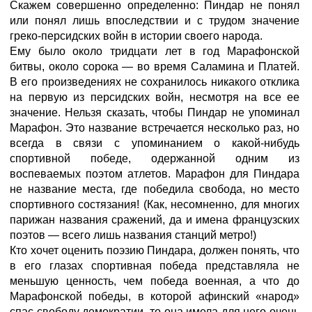
Скажем совершенно определенно: Пиндар не понял
или понял лишь впоследствии и с трудом значение
греко-персидских войн в истории своего народа.
Ему было около тридцати лет в год Марафонской
битвы, около сорока — во время Саламина и Платей.
В его произведениях не сохранилось никакого отклика
на первую из персидских войн, несмотря на все ее
значение. Нельзя сказать, чтобы Пиндар не упоминал
Марафон. Это название встречается несколько раз, но
всегда в связи с упоминанием о какой-нибудь
спортивной победе, одержанной одним из
воспеваемых поэтом атлетов. Марафон для Пиндара
не название места, где победила свобода, но место
спортивного состязания! (Как, несомненно, для многих
парижан названия сражений, да и имена французских
поэтов — всего лишь названия станций метро!)
Кто хочет оценить поэзию Пиндара, должен понять, что
в его глазах спортивная победа представляла не
меньшую ценность, чем победа военная, а что до
Марафонской победы, в которой афинский «народ»
спас свободу демократии, то она имела для него очень