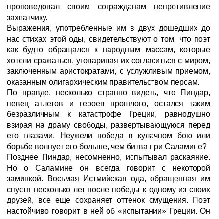
проповедовал своим согражданам непротивление
захватчику.
Выражения, употребленные им в двух дошедших до
нас стихах этой оды, свидетельствуют о том, что поэт
как будто обращался к народным массам, которые
хотели сражаться, уговаривая их согласиться с миром,
заключенным аристократами, с услужливым приемом,
оказанным олигархическим правительством персам.
По правде, несколько странно видеть, что Пиндар,
певец атлетов и героев прошлого, остался таким
безразличным к катастрофе Греции, равнодушно
взирая на драму свободы, развертывающуюся перед
его глазами. Неужели победа в кулачном бою или
борьбе волнует его больше, чем битва при Саламине?
Позднее Пиндар, несомненно, испытывал раскаяние.
Но о Саламине он всегда говорит с некоторой
заминкой. Восьмая Истмийская ода, обращенная им
спустя несколько лет после победы к одному из своих
друзей, все еще сохраняет оттенок смущения. Поэт
настойчиво говорит в ней об «испытании» Греции. Он