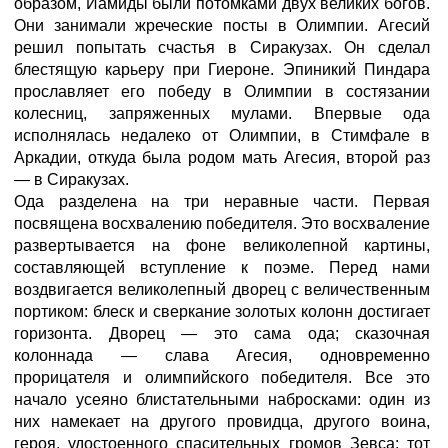
образом, Иамиды были потомками двух великих богов.
Они занимали жреческие посты в Олимпии. Агесий
решил попытать счастья в Сиракузах. Он сделал
блестящую карьеру при Гиероне. Эпиникий Пиндара
прославляет его победу в Олимпии в состязании
колесниц, запряженных мулами. Впервые ода
исполнялась недалеко от Олимпии, в Стимфале в
Аркадии, откуда была родом мать Агесия, второй раз
— в Сиракузах.
Ода разделена на три неравные части. Первая
посвящена восхвалению победителя. Это восхваление
развертывается на фоне великолепной картины,
составляющей вступление к поэме. Перед нами
воздвигается великолепный дворец с величественным
портиком: блеск и сверкание золотых колонн достигает
горизонта. Дворец — это сама ода; сказочная
колоннада — слава Агесия, одновременно
прорицателя и олимпийского победителя. Все это
начало усеяно блистательными набросками: один из
них намекает на другого провидца, другого воина,
героя, удостоенного спасительных громов Зевса: тот