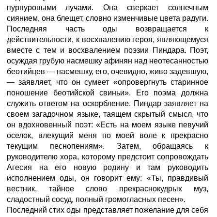
пурпуровыми лучами. Она сверкает солнечным
сиянием, она блещет, словно изменчивые цвета радуги.
Последняя часть оды возвращается к
действительности, к восхвалению героя, являющемуся
вместе с тем и восхвалением поэзии Пиндара. Поэт,
осуждая грубую насмешку афинян над неотесанностью
беотийцев — насмешку, его, очевидно, живо задевшую,
— заявляет, что он сумеет «опровергнуть старинное
поношение беотийской свиньи». Его поэма должна
служить ответом на оскорбление. Пиндар заявляет на
своем загадочном языке, таящем скрытый смысл, что
он вдохновенный поэт: «Есть на моем языке певучий
оселок, влекущий меня по моей воле к прекрасно
текущим песнопениям». Затем, обращаясь к
руководителю хора, которому предстоит сопровождать
Агесия на его новую родину и там руководить
исполнением оды, он говорит ему: «Ты, правдивый
вестник, тайное слово прекраснокудрых муз,
сладостный сосуд, полный громогласных песен».
Последний стих оды представляет пожелание для себя