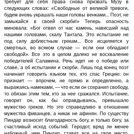
требует для себя права снова призвать Музу в
следующих словах: «Свободные от великой тревоги,
будем вновь украшать наши головы венками... Поэт, не
замыкайся в своей скорби!» Теперь опасность
миновала: «Бог отвел от нас камень, нависший над
нашими головами, скалу Тантала. Это испытание не
под силу доблестным грекам... Все исцеляется у
смертных, во всяком случае — если они обладают
свободой». Все это в целом далеко не восхваление
победителей Саламина. Речь идет не о победе или
славе, а об испытании и скорби. Лишь под конец поэт
начинает говорить языком тех, кто спас Грецию: он
признает — впрочем, не прямо и определенно, а
выражаясь намеками, — что если он сохранил свободу,
то обязан этим тем, кто за нее сражался. Испытание,
говорит он, как бы оправдываясь, превышало
мужество греков. Но это справедливо в отношении
мужества фиванцев, а никак не афинян. По существу
Пиндар возносит благодарность богу, и только богу, за
счастливый исход событий. Геродот, вряд ли менее
набожный, чем Пиндар, ставит все на свое место,