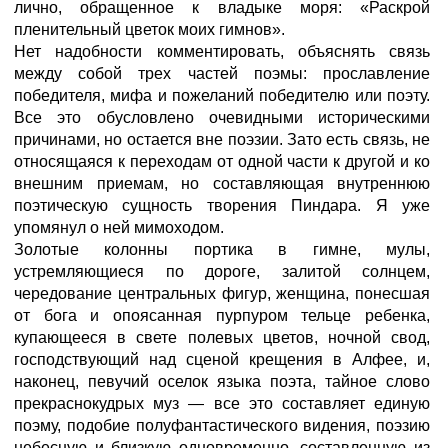
лично, обращенное к владыке моря: «Раскрой
пленительный цветок моих гимнов».
Нет надобности комментировать, объяснять связь
между собой трех частей поэмы: прославление
победителя, мифа и пожеланий победителю или поэту.
Все это обусловлено очевидными историческими
причинами, но остается вне поэзии. Зато есть связь, не
относящаяся к переходам от одной части к другой и ко
внешним приемам, но составляющая внутреннюю
поэтическую сущность творения Пиндара. Я уже
упомянул о ней мимоходом.
Золотые колонны портика в гимне, мулы,
устремляющиеся по дороге, залитой солнцем,
чередование центральных фигур, женщина, понесшая
от бога и опоясанная пурпуром тельце ребенка,
купающееся в свете полевых цветов, ночной свод,
господствующий над сценой крещения в Алфее, и,
наконец, певучий оселок языка поэта, тайное слово
прекраснокудрых муз — все это составляет единую
поэму, подобие полуфантастического видения, поэзию
небесную и близкую одновременно, составленную из