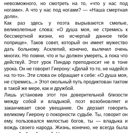
невозможного, но смотреть на то, «что у нас под
ногами». А что у нас под ногами? — «Наша смертная
доля».
Как раз здесь у поэта вырываются смелые,
великолепные слова: «О душа моя, не стремись к
бессмертной жизни, но исчерпай данное тебе
поприще». Таков совет, который он имеет мужество
дать больному. Асклепий, конечно, вылечил очень
многих. Но помни, что и ты должен умереть, а пока что
действуй. Этот урок Пиндар преподносит не в тоне
урока. Он не говорит Гиерону: «Делай то-то, не надейся
на то-то». Эти слова он обращает к себе: «О душа моя,
не стремись...» Этот окольный путь продиктован тактом
в такой же мере, как и дружбой.
Лишь установив этот тон доверительной близости
между собой и владыкой, поэт возобновляет и
заканчивает свое увещание. Он дерзает говорить
великому Гиерону о покорности судьбе. Ты, говорит он
ему, пользовался милостью богов, ты — владыка и
вождь своего народа. Жизнь, конечно, не всегда была