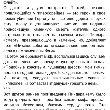
флейт».
Создаются и другие контрасты. Персей, внезапно
появляющийся у гиперборейцев, — это герой, в свое
время убивший Горгону: он все еще держит в руках
«эту голову, ощетинившуюся змеями, так недавно
приносившую каменную смерть жителям одного
острова» (что означает на смелом языке Пиндара
«смерть, превращающую в камень»), но, добавляет
поэт: «Никакое событие не кажется мне невероятным,
если в нем замешаны боги».
На этом он обрывает миф, воспользовавшись случаем
дать определение своему искусству слагать поэмы:
«Подобные красивым пушинкам шерсти, мои гимны
летают от одной темы к другой, как делают это пчелы».
И, наконец, следуют заключительные слова о
Гиппоклее: «Поэт заставит девушек грезить о нем».
* * *
Вот другое раннее произведение Пиндара (ему было
тогда тридцать лет) — ода без всякого мифа, простая
молитва божествам, близким сердцу поэта. Это