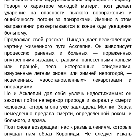
Говоря о характере молодой матери, поэт делает
ударение на опасности пылкого воображения и
ошибочности погони за призраками. Именно в этом
направлении развертываются в конце оды увещания
больному.
Продолжая свой рассказ, Пиндар дает великолепную
картину жизненного пути Асклепия. Он живописует
процессию раненых и больных — пораженных
внутренними язвами, с ранами, нанесенными копьем
или пращой, тела, истерзанные эпидемиями,
изнуренные летним зноем или зимней непогодой, —
исцеленных, «восстановленных» лекарствами и
операциями.
Но и Асклепий дал себя увлечь недостижимым: он
захотел пойти наперекор природе и вырвал у смерти
человека, которым она уже завладела. Молния Зевса
немедленно предала смерти, определенной роком, и
больного, и врача.
Поэт снова возвращает нас к размышлениям, которые
внушал нам образ Корониды. Не следует искать