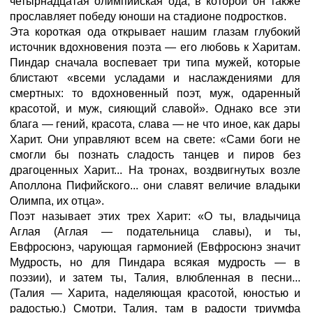
четырнадцатая олимпийская ода, в которой он также
прославляет победу юноши на стадионе подростков.
Эта короткая ода открывает нашим глазам глубокий
источник вдохновения поэта — его любовь к Харитам.
Пиндар сначала воспевает три типа мужей, которые
блистают «всеми усладами и наслаждениями для
смертных: то вдохновенный поэт, муж, одаренный
красотой, и муж, сияющий славой». Однако все эти
блага — гений, красота, слава — не что иное, как дары
Харит. Они управляют всем на свете: «Сами боги не
смогли бы познать сладость танцев и пиров без
драгоценных Харит... На тронах, воздвигнутых возле
Аполлона Пифийского... они славят величие владыки
Олимпа, их отца».
Поэт называет этих трех Харит: «О ты, владычица
Аглая (Аглая — подательница славы), и ты,
Евфросюнэ, чарующая гармонией (Евфросюнэ значит
Мудрость, но для Пиндара всякая мудрость — в
поэзии), и затем ты, Талия, влюбленная в песни...
(Талия — Харита, наделяющая красотой, юностью и
радостью.) Смотри, Талия, там в радости триумфа