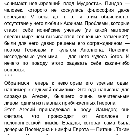
«снимают невызревший плод Мудрости». Пиндар —
человек, которого не коснулась философия даже
середины V века до н. э., и этим объясняется
отсутствие у него любви к Афинам. Проблемы, которые
ставят себе ионийские ученые (из какой материи
сделан мир? чем вызываются солнечные затмения?),
были для него давно решены его согражданином —
поэтом Гесиодом и культом Аполлона. Явления,
исследуемые учеными, — для него чудеса богов. И
нечего по поводу этого задавать себе какие-либо
вопросы.
* * *
Обратимся теперь к некоторым его зрелым одам,
например к седьмой олимпике. Эта ода написана для
сиракузца Агесия, бывшего очень значительным
лицом, одним из главных приближенных Гиерона.
Этот Агесий принадлежал к роду Иамидов; они
считали, что происходят от Аполлона и
пелопоннесской нимфы Евадны, которая сама была
дочерью Посейдона и нимфы Еврота — Питаны. Таким