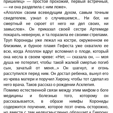
пришелец» — простой прохожий, первый встречный,
— «и она разделила с ним ложе».
«Аполлон своим всеведущим духом, самым точным
свидетелем, узнал о случившемся... Ни бог, ни
смертный не скроет от него ни дел своих, ни
замыслов». Он приказал своей сестре Артемиде
покарать неверную, и та поразила ее своими стрелами.
Труп Корониды уже лежал на костре, окруженном ее
близкими, и бурное пламя Гефеста уже охватило ее
всю, когда Аполлон вдруг вспомнил о плоде, который
она несла в своем чреве: «Нет, — сказала он, — моя
душа не потерпит, чтобы такой жалкой смертью погиб
сын, зачатый от меня...» Он шагнул, и огонь
расступился перед ним. Он достал ребенка, вынул его
из чрева матери и поручил Хирону, чтобы тот сделал из
него врача. Таков рассказ о рождении Асклепия.
Помимо естественной связи между этим мифом о боге
медицины и болезнью того, которому он
рассказывается, в образе нимфы Корониды
содержится поучение, которое поэт очень осторожно,
но вместе с тем недвусмысленно обращает к Гиерону.