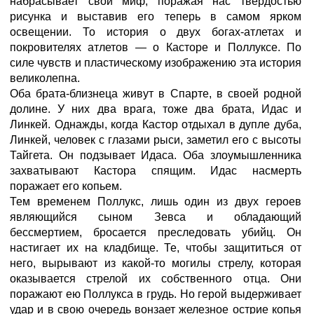
набрасывает свой миф, поражая нас твердостью
рисунка и выставив его теперь в самом ярком
освещении. То история о двух богах-атлетах и
покровителях атлетов — о Касторе и Поллуксе. По
силе чувств и пластическому изображению эта история
великолепна.
Оба брата-близнеца живут в Спарте, в своей родной
долине. У них два врага, тоже два брата, Идас и
Линкей. Однажды, когда Кастор отдыхал в дупле дуба,
Линкей, человек с глазами рыси, заметил его с высоты
Тайгета. Он подзывает Идаса. Оба злоумышленника
захватывают Кастора спящим. Идас насмерть
поражает его копьем.
Тем временем Поллукс, лишь один из двух героев
являющийся сыном Зевса и обладающий
бессмертием, бросается преследовать убийц. Он
настигает их на кладбище. Те, чтобы защититься от
него, вырывают из какой-то могилы стрелу, которая
оказывается стрелой их собственного отца. Они
поражают ею Поллукса в грудь. Но герой выдерживает
удар и в свою очередь вонзает железное острие копья