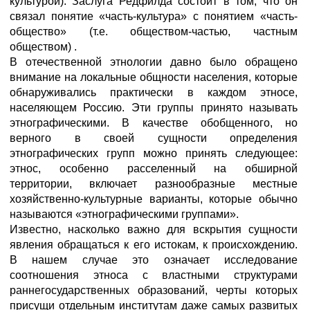
культурой). Заслуга Редфилда состоит в том, что он
связал понятие «часть-культура» с понятием «часть-
общество» (т.е. обществом-частью, частным
обществом) .
В отечественной этнологии давно было обращено
внимание на локальные общности населения, которые
обнаруживались практически в каждом этносе,
населяющем Россию. Эти группы принято называть
этнографическими. В качестве обобщенного, но
верного в своей сущности определения
этнографических групп можно принять следующее:
этнос, особенно расселенный на обширной
территории, включает разнообразные местные
хозяйственно-культурные варианты, которые обычно
называются «этнографическими группами».
Известно, насколько важно для вскрытия сущности
явления обращаться к его истокам, к происхождению.
В нашем случае это означает исследование
соотношения этноса с властными структурами
раннегосударственных образований, черты которых
присущи отдельным институтам даже самых развитых