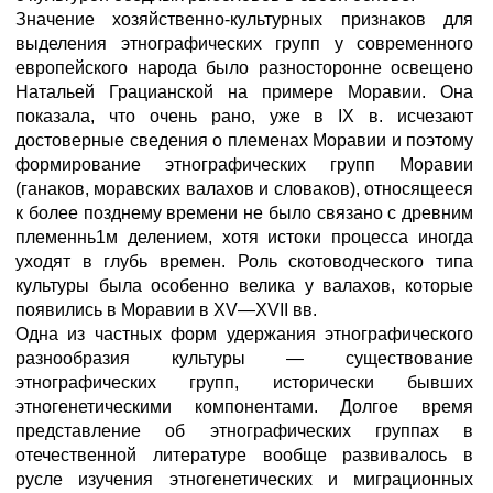
Значение хозяйственно-культурных признаков для
выделения этнографических групп у современного
европейского народа было разносторонне освещено
Натальей Грацианской на примере Моравии. Она
показала, что очень рано, уже в IX в. исчезают
достоверные сведения о племенах Моравии и поэтому
формирование этнографических групп Моравии
(ганаков, моравских валахов и словаков), относящееся
к более позднему времени не было связано с древним
племеннь1м делением, хотя истоки процесса иногда
уходят в глубь времен. Роль скотоводческого типа
культуры была особенно велика у валахов, которые
появились в Моравии в XV—XVII вв.
Одна из частных форм удержания этнографического
разнообразия культуры — существование
этнографических групп, исторически бывших
этногенетическими компонентами. Долгое время
представление об этнографических группах в
отечественной литературе вообще развивалось в
русле изучения этногенетических и миграционных