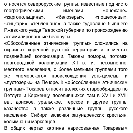
относятся северорусские группы, известные под чисто
географическими именами «онежане»
«каргопольщина», «белозеры», «пошехонцы»,
«сицкари», «теблешане», а также тудовляне бывшего
Ржевского уезда Тверской губернии по происхождению
ассимилированные белорусы.
«Обособленные этнические группы» сложились на
окраинах коренной русской территории и в местах
позднейшей колонизации. Таковы поморы, потомки
новгородской колонизации XII в. и, несомненно,
местного населения, с более мелкими группами того
же «поморского» происхождения усть-цилемы и
«пустозеры» на Печоре. К «обособленным этническим
группам» Токарев относит волжских старообрядцев по
Ветлуге и Керженцу, поселившихся там в XVII и XVIII
вв., донское, уральское, терское и другие группы
казачества а также различные группы русского
населения Сибири включая затундренских крестьян,
колымчан и марковцев.
В общих чертах картина нарисованная Токаревым