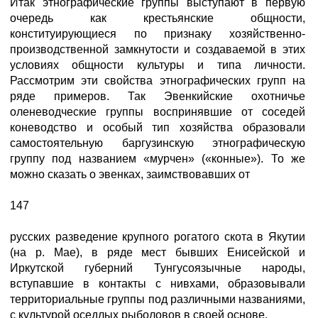
Итак этнографические группы выступают в первую
очередь как крестьянские общности,
конституирующиеся по признаку хозяйственно-
производственной замкнутости и создаваемой в этих
условиях общности культуры и типа личности.
Рассмотрим эти свойства этнографических групп на
ряде примеров. Так Эвенкийские охотничье
оленеводческие группы воспринявшие от соседей
коневодство и особый тип хозяйства образовали
самостоятельную баргузинскую этнографическую
группу под названием «мурчен» («конные»). То же
можно сказать о эвенках, заимствовавших от
147
русских разведение крупного рогатого скота в Якутии
(на р. Мае), в ряде мест бывших Енисейской и
Иркутской губерний Тунгусоязычные народы,
вступавшие в контакты с нивхами, образовывали
территориальные группы под различными названиями,
с культурой оседлых рыболовов в своей основе.