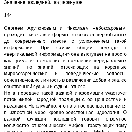
Значение последней, подчеркнутое
144
Сергеем Арутюновым и Николаем Чебоксаровым,
проходит сквозь все формы этносов от первобытных
до современных вместе с усложнением такой
информации. При самом общем подходе к
«вертикальной информации» она выступает не просто
как сумма из поколения в поколение передаваемых
знаний, но знаний, отвечающих на коренные
мировоззренческие и поведенческие вопросы,
ориентирующие личность в различении добра и зла, ее
собственной судьбы и судьбы этноса.
Но в передаче такой важной информации участвует
поток живой народной традиции с ее ценностями и
идеалами. Не случайно, что на этнос распространяется
в известной мере кровно-родственная идеология. О
важной функции последней говорит огромное
количество этногонических мифов, трактующих тему
«колен», т.е. потомков первопредка. Миф в таком