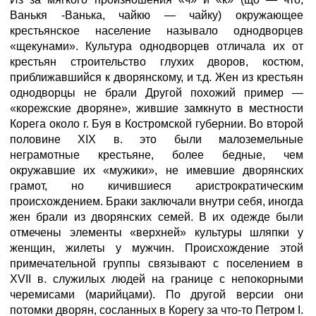
Ванькя -Ванька, чайкю — чайку) окружающее
крестьянское население называло однодворцев
«щекунами». Культура однодворцев отличала их от
крестьян строительство глухих дворов, костюм,
приближавшийся к дворянскому, и т.д. Жен из крестьян
однодворцы не брали Другой похожий пример —
«корежские дворяне», жившие замкнуто в местности
Корега около г. Буя в Костромской губернии. Во второй
половине XIX в. это были малоземельные
неграмотные крестьяне, более бедные, чем
окружавшие их «мужики», не имевшие дворянских
грамот, но кичившиеся аристрократическим
происхождением. Браки заключали внутри себя, иногда
жен брали из дворянских семей. В их одежде были
отмечены элементы «верхней» культуры шляпки у
женщин, жилеты у мужчин. Происхождение этой
примечательной группы связывают с поселением в
XVII в. служилых людей на границе с непокорными
черемисами (марийцами). По другой версии они
потомки дворян, сосланных в Корегу за что-то Петром I.