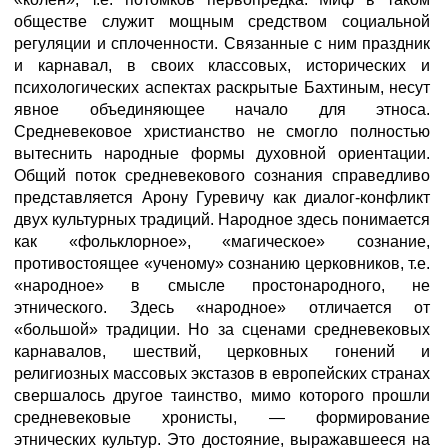
обществе служит мощным средством социальной
регуляции и сплоченности. Связанные с ним праздник
и карнавал, в своих классовых, исторических и
психологических аспектах раскрытые Бахтиным, несут
явное объединяющее начало для этноса.
Средневековое христианство не смогло полностью
вытеснить народные формы духовной ориентации.
Общий поток средневекового сознания справедливо
представляется Арону Гуревичу как диалог-конфликт
двух культурных традиций. Народное здесь понимается
как «фольклорное», «магическое» сознание,
противостоящее «ученому» сознанию церковников, т.е.
«народное» в смысле простонародного, не
этнического. Здесь «народное» отличается от
«большой» традиции. Но за сценами средневековых
карнавалов, шествий, церковных гонений и
религиозных массовых экстазов в европейских странах
свершалось другое таинство, мимо которого прошли
средневековые хронисты, — формирование
этнических культур. Это достояние, выражавшееся на