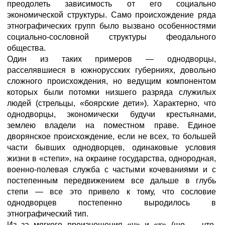
преодолеть зависимость от его социально
экономической структуры. Само происхождение ряда
этнографических групп было вызвано особенностями
социально-сословной структуры феодального
общества.
Один из таких примеров — однодворцы,
расселявшиеся в южнорусских губерниях, довольно
сложного происхождения, но ведущим компонентом
которых были потомки низшего разряда служилых
людей (стрельцы, «боярские дети»). Характерно, что
однодворцы, экономически будучи крестьянами,
землею владели на поместном праве. Единое
дворянское происхождение, если не всех, то большей
части бывших однодворцев, одинаковые условия
жизни в «степи», на окраине государства, однородная,
военно-полевая служба с частыми кочеваниями и с
постепенным передвижением все дальше в глубь
степи — все это привело к тому, что сословие
однодворцев постепенно выродилось в
этнографический тип.
Из за мягкого произношения «ч» и «к» (що — что,