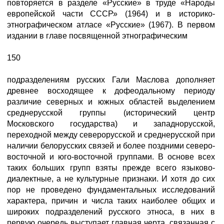
повторяется в разделе «Русские» в труде «Народы
европейской части СССР» (1964) и в историко-
этнографическом атласе «Русские» (1967). В первом
издании в главе посвященной этнографическим
150
подразделениям русских Гали Маслова дополняет
древнее восходящее к дофеодальному периоду
различие северных и южных областей выделением
среднерусской группы (исторический центр
Московского государства) и западнорусской,
переходной между северорусской и среднерусской при
наличии белорусских связей и более поздними северо-
восточной и юго-восточной группами. В основе всех
таких больших групп взяты прежде всего языково-
диалектные, а не культурные признаки. И хотя до сих
пор не проведено фундаментальных исследований
характера, причин и числа таких наиболее общих и
широких подразделений русского этноса, в них в
первую очередь выступает главная черта, связанная с