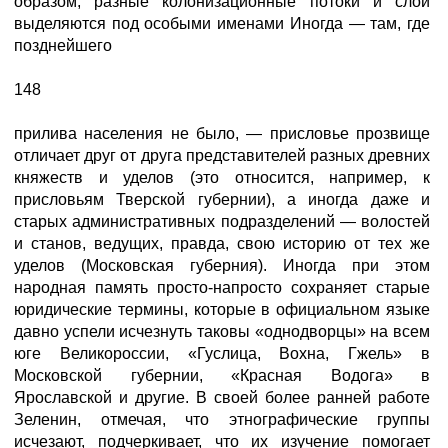
образом, разные колонизационные потоки и слои
выделяются под особыми именами Иногда — там, где
позднейшего
148
прилива населения не было, — присловье прозвище
отличает друг от друга представителей разных древних
княжеств и уделов (это относится, например, к
присловьям Тверской губернии), а иногда даже и
старых административных подразделений — волостей
и станов, ведущих, правда, свою историю от тех же
уделов (Московская губерния). Иногда при этом
народная память просто-напросто сохраняет старые
юридические термины, которые в официальном языке
давно успели исчезнуть таковы «однодворцы» на всем
юге Великороссии, «Гуслица, Вохна, Гжель» в
Московской губернии, «Красная Водога» в
Ярославской и другие. В своей более ранней работе
Зеленин, отмечая, что этнографические группы
исчезают, подчеркивает, что их изучение помогает