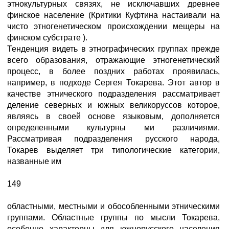
этнокультурных связях, не исключавших древнее
финское население (Критики Куфтина настаивали на
чисто этногенетическом происхождении мещеры на
финском субстрате ).
Тенденция видеть в этнографических группах прежде
всего образования, отражающие этногенетический
процесс, в более поздних работах проявилась,
например, в подходе Сергея Токарева. Этот автор в
качестве этнического подразделения рассматривает
деление северных и южных великоруссов которое,
являясь в своей основе языковым, дополняется
определенными культурны ми различиями.
Рассматривая подразделения русского народа,
Токарев выделяет три типологические категории,
названные им
149
областными, местными и обособленными этническими
группами. Областные группы по мысли Токарева,
особенно характерны для южнорусского населения