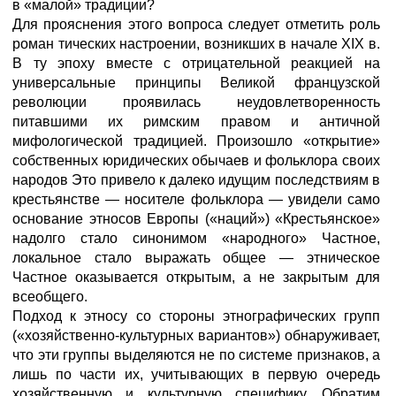
в «малой» традиции?
Для прояснения этого вопроса следует отметить роль
роман тических настроении, возникших в начале XIX в.
В ту эпоху вместе с отрицательной реакцией на
универсальные принципы Великой французской
революции проявилась неудовлетворенность
питавшими их римским правом и античной
мифологической традицией. Произошло «открытие»
собственных юридических обычаев и фольклора своих
народов Это привело к далеко идущим последствиям в
крестьянстве — носителе фольклора — увидели само
основание этносов Европы («наций») «Крестьянское»
надолго стало синонимом «народного» Частное,
локальное стало выражать общее — этническое
Частное оказывается открытым, а не закрытым для
всеобщего.
Подход к этносу со стороны этнографических групп
(«хозяйственно-культурных вариантов») обнаруживает,
что эти группы выделяются не по системе признаков, а
лишь по части их, учитывающих в первую очередь
хозяйственную и культурную специфику. Обратим