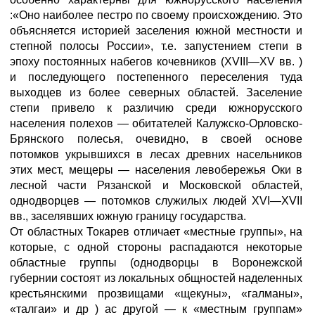
:«Оно наиболее пестро по своему происхождению. Это
объясняется историей заселения южной местности и
степной полосы России», т.е. запустением степи в
эпоху постоянных набегов кочевников (XVIII—XV вв. )
и последующего постепенного переселения туда
выходцев из более северных областей. Заселение
степи привело к различию среди южнорусского
населения полехов — обитателей Калужско-Орловско-
Брянского полесья, очевидно, в своей основе
потомков укрывшихся в лесах древних насельников
этих мест, мещеры — населения левобережья Оки в
лесной части Рязанской и Московской областей,
однодворцев — потомков служилых людей XVI—XVII
вв., заселявших южную границу государства.
От областных Токарев отличает «местные группы», на
которые, с одной стороны распадаются некоторые
областные группы (однодворцы в Воронежской
губернии состоят из локальных общностей наделенных
крестьянскими прозвищами «щекуны», «галманы»,
«талгаи» и др ) ас другой — к «местным группам»