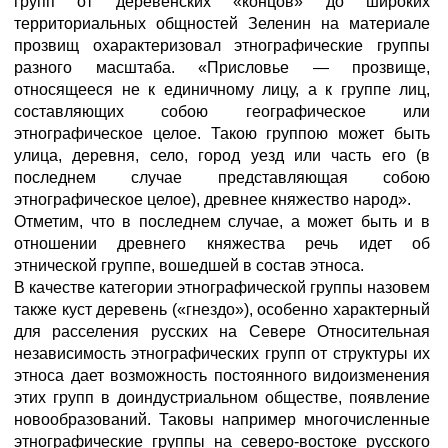
групп от деревенских «концов» до широких
территориальных общностей Зеленин на материале
прозвищ охарактеризовал этнографические группы
разного масштаба. «Присловье — прозвище,
относящееся не к единичному лицу, а к группе лиц,
составляющих собою географическое или
этнографическое целое. Такою группою может быть
улица, деревня, село, город уезд или часть его (в
последнем случае представляющая собою
этнографическое целое), древнее княжество народ».
Отметим, что в последнем случае, а может быть и в
отношении древнего княжества речь идет об
этнической группе, вошедшей в состав этноса.
В качестве категории этнографической группы назовем
также куст деревень («гнездо»), особенно характерный
для расселения русских на Севере Относительная
независимость этнографических групп от структуры их
этноса дает возможность постоянного видоизменения
этих групп в доиндустриальном обществе, появление
новообразований. Таковы например многочисленные
этнографические группы на северо-востоке русского