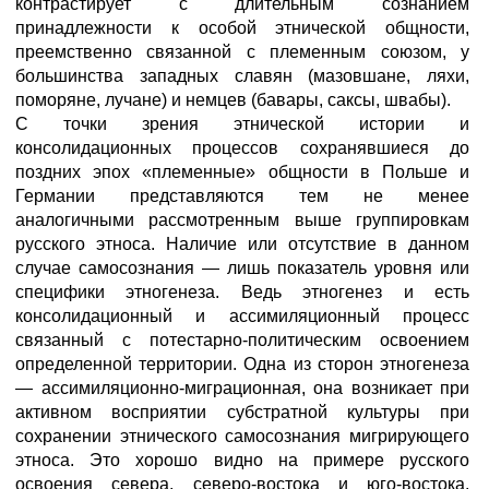
контрастирует с длительным сознанием
принадлежности к особой этнической общности,
преемственно связанной с племенным союзом, у
большинства западных славян (мазовшане, ляхи,
поморяне, лучане) и немцев (бавары, саксы, швабы).
С точки зрения этнической истории и
консолидационных процессов сохранявшиеся до
поздних эпох «племенные» общности в Польше и
Германии представляются тем не менее
аналогичными рассмотренным выше группировкам
русского этноса. Наличие или отсутствие в данном
случае самосознания — лишь показатель уровня или
специфики этногенеза. Ведь этногенез и есть
консолидационный и ассимиляционный процесс
связанный с потестарно-политическим освоением
определенной территории. Одна из сторон этногенеза
— ассимиляционно-миграционная, она возникает при
активном восприятии субстратной культуры при
сохранении этнического самосознания мигрирующего
этноса. Это хорошо видно на примере русского
освоения севера, северо-востока и юго-востока.