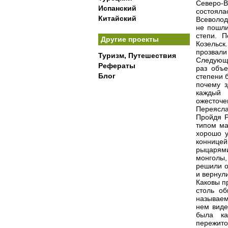
Северо-В
Испанский
состоял
Китайский
Всеволод
не пошли
степи. 
Другие проекты
Козельс
прозвали 
Туризм, Путешествия
Следующи
Рефераты
раз объе
Блог
степени 
почему з
каждый 
ожесточ
Переясла
Пройдя Р
типом ма
хорошо 
конницей
рыцарям
монголы,
решили о
и вернул
Каковы п
столь об
называем
нем виде
была ка
пережито