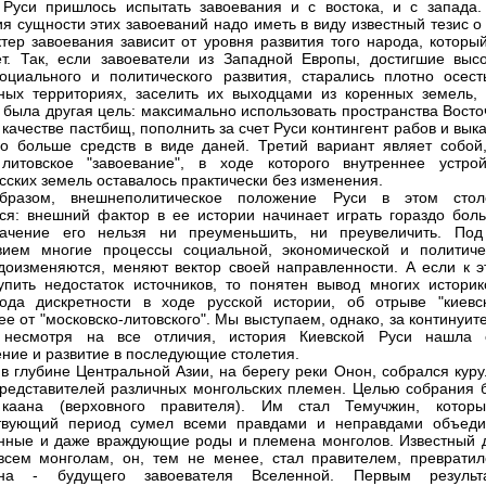
. Руси пришлось испытать завоевания и с востока, и с запада.
я сущности этих завоеваний надо иметь в виду известный тезис о
ктер завоевания зависит от уровня развития того народа, которы
т. Так, если завоеватели из Западной Европы, достигшие высо
оциального и политического развития, старались плотно осест
ных территориях, заселить их выходцами из коренных земель, 
 была другая цель: максимально использовать пространства Восто
 качестве пастбищ, пополнить за счет Руси контингент рабов и вык
о больше средств в виде даней. Третий вариант являет собой,
литовское "завоевание", в ходе которого внутреннее устрой
сских земель оставалось практически без изменения.
бразом, внешнеполитическое положение Руси в этом стол
ся: внешний фактор в ее истории начинает играть гораздо бол
начение его нельзя ни преуменьшить, ни преувеличить. Под
вием многие процессы социальной, экономической и политиче
доизменяются, меняют вектор своей направленности. А если к э
упить недостаток источников, то понятен вывод многих историк
ода дискретности в ходе русской истории, об отрыве "киевск
е от "московско-литовского". Мы выступаем, однако, за континуите
, несмотря на все отличия, история Киевской Руси нашла 
ние и развитие в последующие столетия.
. в глубине Центральной Азии, на берегу реки Онон, собрался кур
представителей различных монгольских племен. Целью собрания 
каана (верховного правителя). Им стал Темучжин, котор
твующий период сумел всеми правдами и неправдами объеди
нные и даже враждующие роды и племена монголов. Известный 
сем монголам, он, тем не менее, стал правителем, превратил
ана - будущего завоевателя Вселенной. Первым результ