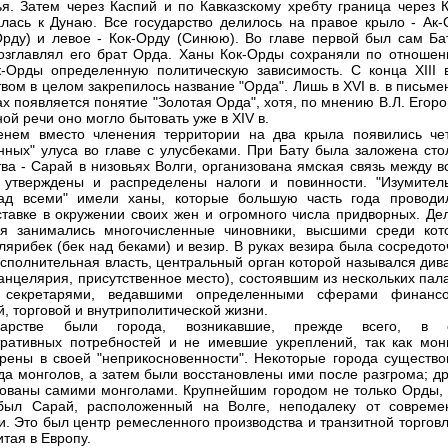
я. Затем через Каспий и по Кавказскому хребту граница через 
лась к Дунаю. Все государство делилось на правое крыло - Ак-
рду) и левое - Кок-Орду (Синюю). Во главе первой был сам Бат
озглавлял его брат Орда. Ханы Кок-Орды сохраняли по отношен
-Орды определенную политическую зависимость. С конца XIII в
твом в целом закрепилось название "Орда". Лишь в XVI в. в письм
ах появляется понятие "Золотая Орда", хотя, по мнению В.Л. Егоро
ой речи оно могло бытовать уже в XIV в.
енем вместо членения территории на два крыла появились че
нных" улуса во главе с улусбеками. При Бату была заложена сто
тва - Сарай в низовьях Волги, организована ямская связь между 
 утверждены и распределены налоги и повинности. "Изумител
над всеми" имели ханы, которые большую часть года проводи
ставке в окружении своих жен и огромного числа придворных. Де
ия занимались многочисленные чиновники, высшими среди кот
лярибек (бек над беками) и везир. В руках везира была сосредот
сполнительная власть, центральный орган которой назывался див
 канцелярия, присутственное место), состоявшим из нескольких пал
 секретарями, ведавшими определенными сферами финансо
й, торговой и внутриполитической жизни.
арстве были города, возникавшие, прежде всего, в 
ративных потребностей и не имевшие укреплений, так как мон
рены в своей "неприкосновенности". Некоторые города существо
да монголов, а затем были восстановлены ими после разгрома; др
ованы самими монголами. Крупнейшим городом не только Орды, 
был Сарай, расположенный на Волге, неподалеку от совреме
и. Это был центр ремесленного производства и транзитной торгов
итая в Европу.