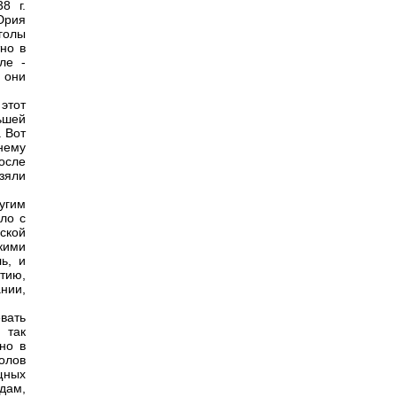
8 г.
Юрия
голы
но в
ле -
 они
этот
ьшей
 Вот
нему
осле
зяли
угим
ло с
ской
кими
ь, и
тию,
нии,
вать
 так
но в
олов
щных
дам,