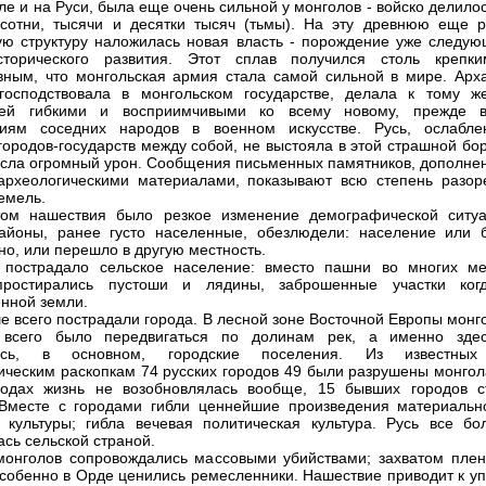
сле и на Руси, была еще очень сильной у монголов - войско делило
 сотни, тысячи и десятки тысяч (тьмы). На эту древнюю еще р
ю структуру наложилась новая власть - порождение уже следую
сторического развития. Этот сплав получился столь крепк
ным, что монгольская армия стала самой сильной в мире. Арха
господствовала в монгольском государстве, делала к тому ж
лей гибкими и восприимчивыми ко всему новому, прежде в
ниям соседних народов в военном искусстве. Русь, ослабле
городов-государств между собой, не выстояла в этой страшной бо
сла огромный урон. Сообщения письменных памятников, дополне
археологическими материалами, показывают всю степень разор
емель.
том нашествия было резкое изменение демографической ситуа
айоны, ранее густо населенные, обезлюдели: население или 
но, или перешло в другую местность.
 пострадало сельское население: вместо пашни во многих ме
простирались пустоши и лядины, заброшенные участки когд
енной земли.
е всего пострадали города. В лесной зоне Восточной Европы монг
 всего было передвигаться по долинам рек, а именно зде
ись, в основном, городские поселения. Из известны
ическим раскопкам 74 русских городов 49 были разрушены монгол
родах жизнь не возобновлялась вообще, 15 бывших городов с
Вместе с городами гибли ценнейшие произведения материальн
 культуры; гибла вечевая политическая культура. Русь все бо
ась сельской страной.
онголов сопровождались массовыми убийствами; захватом плен
собенно в Орде ценились ремесленники. Нашествие приводит к уп