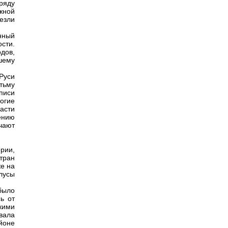
ряду
жной
езли
нный
сти.
дов,
шему
Руси
тьму
писи
огие
асти
ению
чают
рии,
тран
же на
улусы
 было
ь от
кими
вала
йоне