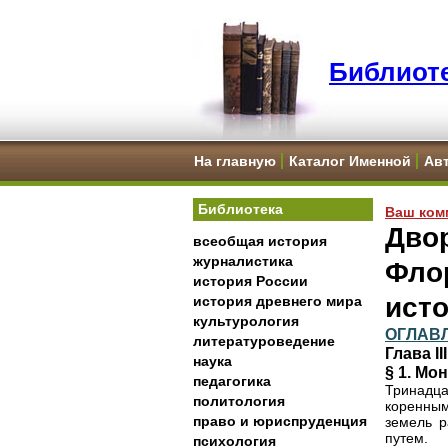
Библиоте
На главную
Каталог Именной
Ав
Библиотека
Ваш ком
Двор
всеобщая история
журналистика
Фло
история России
исто
история древнего мира
культурология
ОГЛАВ
литературоведение
Глава II
наука
§ 1. Мо
педагогика
Тринадца
политология
коренным
право и юриспруденция
земель р
путем.
психология