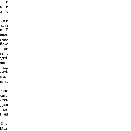
ых и
ые и
ли с
вали
асть
и. В
зские
зная
йска
 три
ч из
одой
ков:
 под
ьной
етил:
пять
лчища
ань,
ибли
двиг
ения
я на
 был
лицы