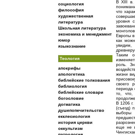
В XIII в
социология
понимани
философия
что хара
художественная
совершае
уровня с
литература
завоеван
Школьная литература
монголов
экономика и менеджмент
Европы в
юмор
как можн
увидим, 
языкознание
древнеру
Таким о
Теология
изменяет
роль. З
апокрифы
воздейст
апологетика
жизни ви
присовок
библейские толкования
своего р
библиология
периода е
библейские словари
то, что
богословие
продолже
В 1206 г
догматика
(съезд) 
душепопечительство
выборы 
екклесиология
предшес
история церкви
разрозне
еще не в
оккультизм
Чингисх
патрология