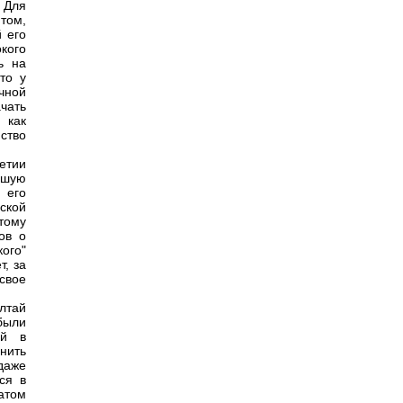
 Для
 том,
й его
кого
ь на
то у
чной
ачать
 как
ство
етии
ьшую
 его
ской
тому
ов о
ого"
т, за
свое
ултай
были
ый в
нить
даже
ся в
атом