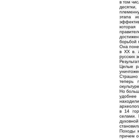
в том чи
десятки,
племенну
этапа и
эффектив
которая 
правите
достиже
борьбой 
Она поне
в XX в. 
русских з
Результа
Целые р
уничтоже
Страшно
теперь 
окультур
Но больш
удобнее
находил
археолог
в 14 го
селами. 
духовной
становил
Походы м
причем о