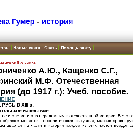
ка Гумер
-
история
торы
Новые книги
Связь
Помощь сайту
ментарий о книге
ниченко А.Ю., Кащенко С.Г.,
ринский М.Ф. Отечественная
рия (до 1917 г.): Учеб. пособие.
ЛЕНИЕ
I. РУСЬ В XIII в.
нгольское нашествие
тое столетие стало переломным в отечественной истории. В это в
 образом меняется геополитическая ситуация, массив древнерус
аспадается на части и история каждой из этих частей пойдет с