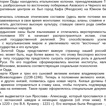
тории Орды находились итальянские колонии, принадлежавшие Г
и, разбросанные по восточному побережью Азовского и Черного мо
ративным центром их был город Кафа (Феодосия) на Южном бе
ичалась сложным этническим составом (здесь жили потомки мн
 завоеванных в свое время монголами: половцы, аланы, славяне и т
етить достаточно высокую культуру, ставшую своего рода симби
завоеванных народов.
рдынские ханы были язычниками и отличались веротерпимость
половине XIV в. начинает распространяться ислам, ста
ьной государственной религией. Это способствовало усил
в с мусульманским миром и увеличивало число "восточных" че
сударства и его культуре.
 Золотой Орды представляет важную страницу нашей россий
 но, может быть, еще более важно то, что этому бесспорно восто
у типу государству предстояло сыграть огромную роль в дальне
Руси. По его подобию сформировались многие институты, явл
Московии, возникла соответствующая социальная психология.
 и Орда.
ерти Юрия и трех его сыновей великим князем владимирским 
Всеволодович (1238-1246). Теперь в положении великого князя, 
 и других князей, появилась одна новая черта. Князья должны 
 времени отправляться в ставку хана, чтобы получить подтвержд
рава на княжение. Такое право оформлялось специальным докуме
м.
емя выдвигается сын Ярослава - Александр, который прославился 
 с экспансией шведов и немецких орденов (об этом ниже). К
 1220 г. (по В.А. Кучкину - 1221 г.). Его матерью была Феодосия -