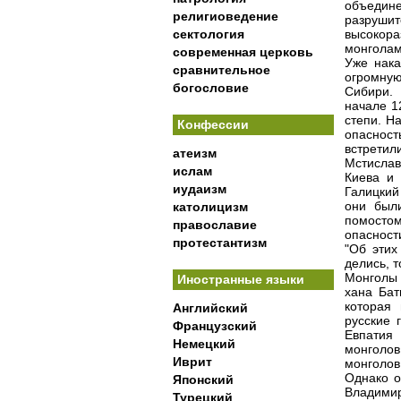
объеди
религиоведение
разруши
сектология
высокор
монголам
современная церковь
Уже нака
сравнительное
огромну
богословие
Сибири. 
начале 1
степи. Н
Конфессии
опасност
встрети
атеизм
Мстислав
ислам
Киева и 
иудаизм
Галицкий
они был
католицизм
помосто
православие
опасност
протестантизм
"Об этих
делись, т
Монголы 
Иностранные языки
хана Бат
которая
Английский
русские 
Французский
Евпатия
Немецкий
монголов
Иврит
монголов
Однако о
Японский
Владимир
Турецкий