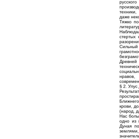
русского
производ
техники
даже нек
Тяжко по
литерату
Наблюдал
стертых 
разорени
Сильный 
грамотн
безграмо
Древней
техничес
социаль
нравов,
современ
§ 2. Улус
Результ
простира
Ближнего
крови, д
(народ, д
Нас боль
одно из 
Дуная по
землями
значител