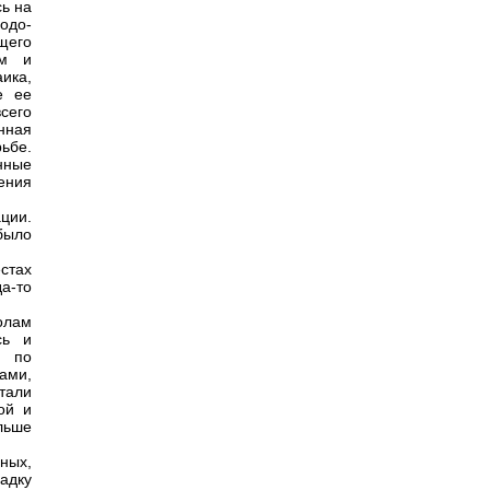
сь на
одо-
щего
им и
ика,
е ее
сего
нная
рьбе.
нные
ения
ции.
было
стах
а-то
олам
сь и
х по
ами,
тали
ой и
льше
ных,
адку