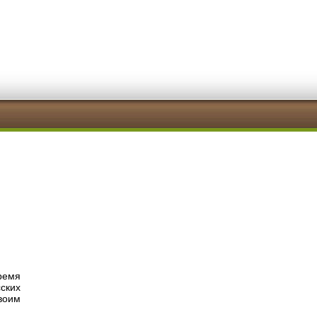
ремя
ских
воим