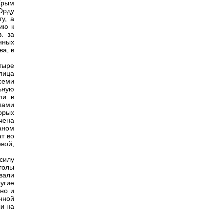
Крым
Орду
у, а
ию к
. за
енных
ва, в
тыре
лица
всеми
ьную
ли в
лами
орых
очена
аном
ат во
вой,
силу
голы
вали
угие
но и
нной
ли на