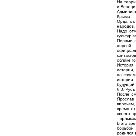
На терри
и Венеци
Админист
Крыма.
Орда отл
народов,
Надо отм
культур 
Первые о
первой 
официал
контакто
облике го
История
истории,
по своем
истории 
будущей 
§ 3. Русъ
После см
Ярослав 
впрочем,
время от
своего п
- ярлыко
В это вр
борьбой
родился в