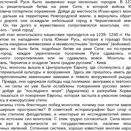
осточной Руси было захвачено еще несколько городов. В 123
ась решительная битва на реке Сити, в которой войска 
овича потерпели поражение. Дойдя до местности Игнач-крест, мон
 дальше на территорию Новгородской земли, а вернулись обрат
По дороге они осаждали небольшой город в Черниговской зем
к. Он так долго и мужественно сопротивлялся монголам, что
его - "злой город".
й этап монгольского нашествия приходится на 1239- 1240 гг. На 
ктом их нападения стала Южная Русь, которая в гораздо бол
была изнурена княжескими и межволостными "которами" (войнами).
десь не было битв, подобных битве на реке Сити, но по-преж
город, каждое укрепленное поселение Руси сдавались п
енного сопротивления или не сдавались вовсе. Монголы в
вль, Чернигов и осадили "мати градом русским" - Киев.
усь, монголы вышли в Центральную Европу, где столкнулись с др
териальной культуры и вооружения. Здесь им пришлось иметь де
укрепленными каменными замками и тяжело вооруженной рыцар
. Правда, они одержали победы над поляками, венграми и тевтонс
и, но силы их уже были ослаблены покорением русских земел
 дойдя до "последнего моря" (Адриатика) и разграбив Хорва
тказаться от покорения Европы, которая застыла в ужасном ожида
ись в южнорусские степи.
ричины столь блестящих побед монголов, почему они смогли завое
ширные пространства? В советской историографии был спор о
ом степном феодализме, и некоторые из исследователей имен
ли источник сил монголов. С этим трудно согласиться. Сила монг
к раз в архаичности их государственности, наличии мо
чных явлений. Сотенная система, хорошо известная многим наро