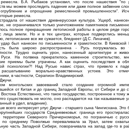
 ремесла. Б.А. Рыбаков установил, что после нашествия "по 
ств мы можем проследить падение или даже полное забвение сло
, огрубление и опрощение ремесленной промышленности". Исч
оторые ремесла.
страдала от нашествия древнерусская культура. Ущерб, нанесе
ре, не ограничивался только уничтожением памятников письменно
ось полное прекращение летописной работы в целом ряде горо
с лица земли. Но и в тех центрах, которые подверглись мень
ю, летописание все же сужается, бледнеет (Д.С. Лихачев).
удар был нанесен по письменности и грамотности. В Киевской 
ость была широко распространена - Русь погружалась во 
тности. Трудно оценить урон, нанесенный архитектуре и живо
 Руси. На полвека прекратилось каменное строительство, мн
кие приемы были утрачены. А как оценить последствия в обл
ной психологии?! Над Русью навис страх, что привело к пад
 расшатыванию морально-нравственных устоев. Это отме
ники, в частности, Серапион Владимирский.
 Джучи.
атом монгольских завоеваний стало создание огромной импе
вшейся от Китая и до границ Западной Европы, от Сибири и до с
 Востока Естественно, что такое государство, построенное к тому 
олго существовать не могло, оно распадается на так называемые 
анный в удел, владение).
ше всего интересует улус Джучи - старшего сына Чингисхана. Это
крупнейших государств Средневековья: граница его простиралас
 территории Северного Причерноморья, по пограничью с русс
, по среднему Поволжью переваливала за Урал, затем охваты
ьную часть Западной Сибири, поворачивала на запад где-то в ра