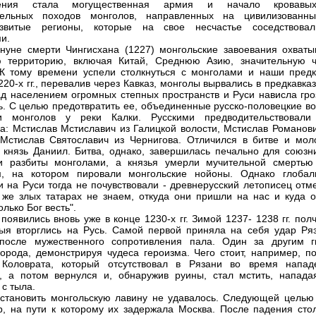
нения стала могущественная армия и начало кровав
тельных походов монголов, направленных на цивилизованн
азвитые регионы, которые на свое несчастье соседствова
и.
нуне смерти Чингисхана (1227) монгольские завоевания охваты
ю территорию, включая Китай, Среднюю Азию, значительную ч
К тому времени успели столкнуться с монголами и наши предк
220-х гг., перевалив через Кавказ, монголы вырвались в предкавка
ад населением огромных степных пространств и Руси нависла гро
ь. С целью предотвратить ее, объединенные русско-половецкие во
ли монголов у реки Калки. Русскими предводительствовали
а: Мстислав Мстиславич из Галицкой волости, Мстислав Романови
Мстислав Святославич из Чернигова. Отличился в битве и мол
 князь Даниил. Битва, однако, завершилась печально для союзни
и разбиты монголами, а князья умерли мучительной смертью
м, на котором пировали монгольские нойоны. Однако глобал
и на Руси тогда не почувствовали - древнерусский летописец отм
 же злых татарах не знаем, откуда они пришли на нас и куда о
олько Бог весть".
появились вновь уже в конце 1230-х гг. Зимой 1237- 1238 гг. по
ыя вторглись на Русь. Самой первой приняла на себя удар Ряз
 после мужественного сопротивления пала. Один за другим г
города, демонстрируя чудеса героизма. Чего стоит, например, по
 Коловрата, который отсутствовал в Рязани во время напад
, а потом вернулся и, обнаружив руины, стал мстить, напада
 с тыла.
становить монгольскую лавину не удавалось. Следующей целью
, на пути к которому их задержала Москва. После падения сто