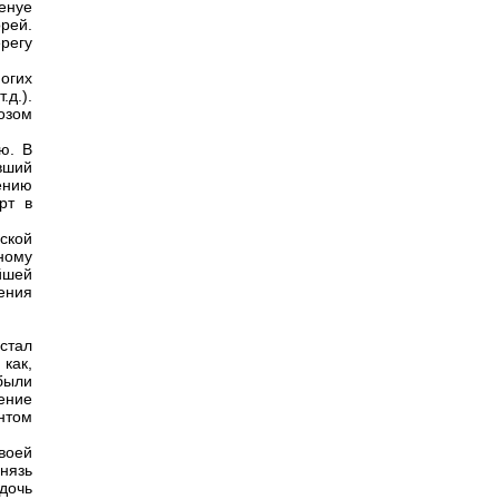
енуе
рей.
регу
огих
.д.).
озом
ю. В
вший
ению
рт в
ской
чному
йшей
ения
стал
как,
были
ение
нтом
своей
нязь
 дочь