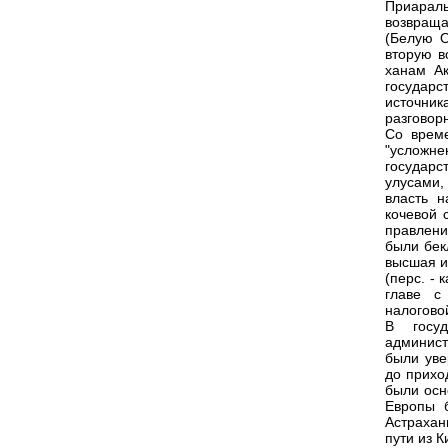
Приараль
возвраща
(Белую О
вторую в
ханам Ак
государс
источник
разговорн
Со врем
"усложне
государс
улусами,
власть 
кочевой 
правлен
были бек
высшая и
(перс. -
главе с
налогово
В госуд
админист
были уве
до прихо
были осн
Европы 
Астрахан
пути из К