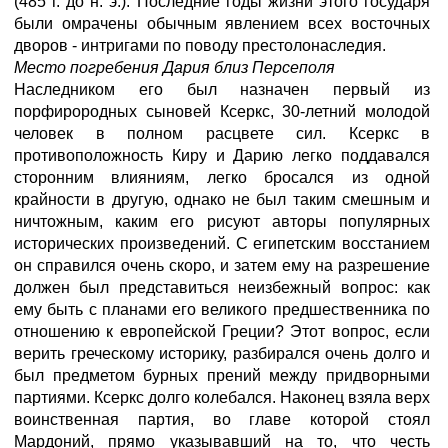
(485 г. до н. э.). Последние годы жизни этого государя
были омрачены обычным явлением всех восточных
дворов - интригами по поводу престолонаследия.
Место погребения Дария близ Персеполя
Наследником его был назначен первый из
порфирородных сыновей Ксеркс, 30-летний молодой
человек в полном расцвете сил. Ксеркс в
противоположность Киру и Дарию легко поддавался
сторонним влияниям, легко бросался из одной
крайности в другую, однако не был таким смешным и
ничтожным, каким его рисуют авторы популярных
исторических произведений. С египетским восстанием
он справился очень скоро, и затем ему на разрешение
должен был представиться неизбежный вопрос: как
ему быть с планами его великого предшественника по
отношению к европейской Греции? Этот вопрос, если
верить греческому историку, разбирался очень долго и
был предметом бурных прений между придворными
партиями. Ксеркс долго колебался. Наконец взяла верх
воинственная партия, во главе которой стоял
Мардоний, прямо указывавший на то, что честь