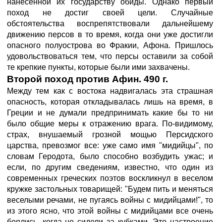
нанесенной их государству обиды. Однако первый
поход не достиг своей цели. Случайные
обстоятельства воспрепятствовали дальнейшему
движению персов в то время, когда они уже достигли
опасного полуострова во Фракии, Афона. Пришлось
удовольствоваться тем, что персы оставили за собой
те крепкие пункты, которые были ими захвачены.
Второй поход против Афин. 490 г.
Между тем как с востока надвигалась эта страшная
опасность, которая откладывалась лишь на время, в
Греции и не думали предпринимать какие бы то ни
было общие меры к отражению врага. По-видимому,
страх, внушаемый грозной мощью Персидского
царства, превозмог все: уже само имя "мидийцы", по
словам Геродота, было способно возбудить ужас; и
если, по другим сведениям, известно, что один из
современных греческих поэтов воскликнул в веселом
кружке застольных товарищей: "Будем пить и меняться
веселыми речами, не пугаясь войны с мидийцами!", то
из этого ясно, что этой войны с мидийцами все очень
боялись, когда не сидели за кубками. Это настроение