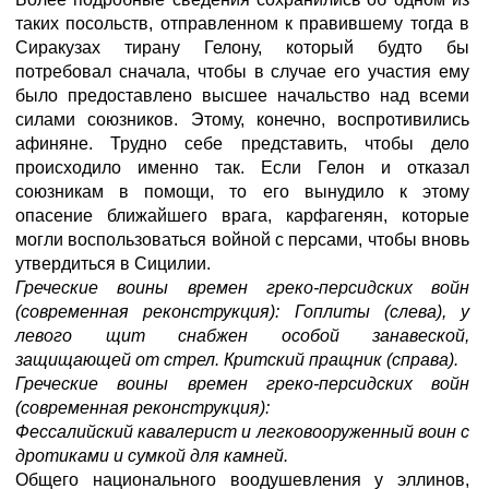
таких посольств, отправленном к правившему тогда в
Сиракузах тирану Гелону, который будто бы
потребовал сначала, чтобы в случае его участия ему
было предоставлено высшее начальство над всеми
силами союзников. Этому, конечно, воспротивились
афиняне. Трудно себе представить, чтобы дело
происходило именно так. Если Гелон и отказал
союзникам в помощи, то его вынудило к этому
опасение ближайшего врага, карфагенян, которые
могли воспользоваться войной с персами, чтобы вновь
утвердиться в Сицилии.
Греческие воины времен греко-персидских войн
(современная реконструкция): Гоплиты (слева), у
левого щит снабжен особой занавеской,
защищающей от стрел. Критский пращник (справа).
Греческие воины времен греко-персидских войн
(современная реконструкция):
Фессалийский кавалерист и легковооруженный воин с
дротиками и сумкой для камней.
Общего национального воодушевления у эллинов,