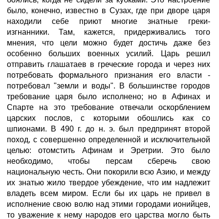
было, конечно, известно в Сузах, где при дворе царя
находили себе приют многие знатные греки-
изгнанники. Там, кажется, придерживались того
мнения, что цели можно будет достичь даже без
особенно больших военных усилий. Царь решил
отправить глашатаев в греческие города и через них
потребовать формального признания его власти -
потребовал "земли и воды". В большинстве городов
требование царя было исполнено; но в Афинах и
Спарте на это требование отвечали оскорблением
царских послов, с которыми обошлись как со
шпионами. В 490 г. до н. э. был предпринят второй
поход, с совершенно определенной и исключительной
целью: отомстить Афинам и Эретрии. Это было
необходимо, чтобы персам сберечь свою
национальную честь. Они покорили всю Азию, и между
их знатью жило твердое убеждение, что им надлежит
владеть всем миром. Если бы их царь не привел в
исполнение свою волю над этими городами ионийцев,
то уважение к нему народов его царства могло быть