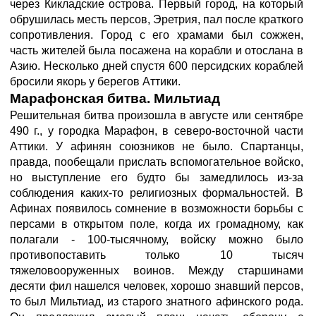
через Кикладские острова. Первый город, на который
обрушилась месть персов, Эретрия, пал после краткого
сопротивления. Город с его храмами был сожжен,
часть жителей была посажена на корабли и отослана в
Азию. Несколько дней спустя 600 персидских кораблей
бросили якорь у берегов Аттики.
Марафонская битва. Мильтиад
Решительная битва произошла в августе или сентябре
490 г., у городка Марафон, в северо-восточной части
Аттики. У афинян союзников не было. Спартанцы,
правда, пообещали прислать вспомогательное войско,
но выступление его будто бы замедлилось из-за
соблюдения каких-то религиозных формальностей. В
Афинах появилось сомнение в возможности борьбы с
персами в открытом поле, когда их громадному, как
полагали - 100-тысячному, войску можно было
противопоставить только 10 тысяч
тяжеловооруженных воинов. Между старшинами
десяти фил нашелся человек, хорошо знавший персов,
то был Мильтиад, из старого знатного афинского рода.