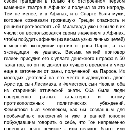
своей трагедией в только что отстроенном первом
каменном театре в Афинах и получил за это награду.
Тем не менее, и в Афинах, и в Спарте были мужи,
которые сознавали грозившую Греции опасность и
решили противостоять ей. Мильтиада уже не было в их
числе; он воспользовался своим значением в Афинах,
чтобы побудить афинян (из весьма узких личных целей)
к морской экспедиции против острова Парос, а эта
экспедиция не удалась. Весьма мягкий приговор
гелиеи присудил его к уплате денежного штрафа в 50
талантов, но он не дожил до лучшего времени и умер
еще в заточении от раны, полученной на Паросе. Из
молодых деятелей на его место выдвинулось двое:
Аристид, сын Лисимаха, и Фемистокл, сын Неокла, оба
из старинной аттической знати. Оба были люди
совершенно разных характеров и потому
противоположных политических убеждений.
Фемистокл был человеком, как бы созданным для
необычайных положений и уже в ранней юности
побуждавшим говорить о себе, что "он непременно
совершит нечто великое - или великое благо, или