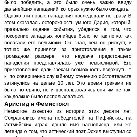
было победить, а это было очень важно ввиду
дальнейших нападений, которых нужно было ожидать.
Однако эти новые нападения последовали не сразу. В
этом сказалась осторожность умного Дария, который,
правильно оценив события, убедился в том, что
покорение западных ионийцев было не так легко, как
полагали его вельможи. Он знал, чем он рискует, и
тотчас же принялся за приготовления в таком
громадном размере, что неудача предстоящего
нападения представлялась уже немыслимой. Его
приготовления дали грекам возможность вздохнуть, т.
к. по совершенно случайному стечению обстоятельств
затянулись на целые 10 лет. Это время греками не
было потеряно, но и воспользовались они им не так,
как должно было воспользоваться.
Аристид и Фемистокл
Немногое известно из истории этих десяти лет.
Сохранились имена победителей на Пифийских, на
Истмийских играх, дошло имя баснописца, или же
легенда о том, что аттический поэт Эсхил выступил со