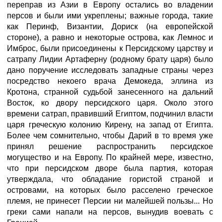
переправ из Азии в Европу остались во владении
персов и были ими укреплены; важные города, такие
как Перинф, Византии, Дориск (на европейской
стороне), а равно и некоторые острова, как Лемнос и
Имброс, были присоединены к Персидскому царству и
сатрапу Лидии Артаферну (родному брату царя) было
дано поручение исследовать западные страны через
посредство некоего врача Демокеда, эллина из
Кротона, странной судьбой занесенного на дальний
Восток, ко двору персидского царя. Около этого
времени сатрап, правивший Египтом, подчинил власти
царя греческую колонию Кирену, на запад от Египта.
Более чем сомнительно, чтобы Дарий в то время уже
принял решение распространить персидское
могущество и на Европу. По крайней мере, известно,
что при персидском дворе была партия, которая
утверждала, что обладание гористой страной и
островами, на которых было расселено греческое
племя, не принесет Персии ни малейшей пользы... Но
греки сами напали на персов, вынудив воевать с