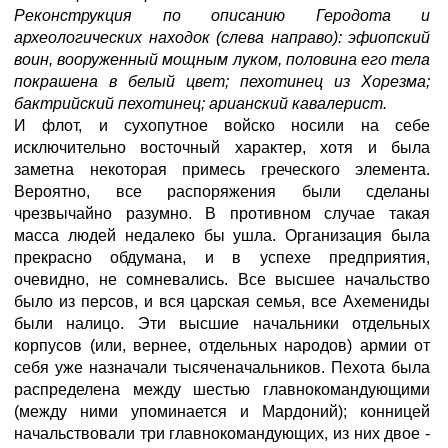
Реконструкция по описанию Геродота и
археологических находок (слева направо): эфиопский
воин, вооруженный мощным луком, половина его тела
покрашена в белый цвет; пехотинец из Хорезма;
бактрийский пехотинец; арианский кавалерист.
И флот, и сухопутное войско носили на себе
исключительно восточный характер, хотя и была
заметна некоторая примесь греческого элемента.
Вероятно, все распоряжения были сделаны
чрезвычайно разумно. В противном случае такая
масса людей недалеко бы ушла. Организация была
прекрасно обдумана, и в успехе предприятия,
очевидно, не сомневались. Все высшее начальство
было из персов, и вся царская семья, все Ахемениды
были налицо. Эти высшие начальники отдельных
корпусов (или, вернее, отдельных народов) армии от
себя уже назначали тысяченачальников. Пехота была
распределена между шестью главнокомандующими
(между ними упоминается и Мардоний); конницей
начальствовали три главнокомандующих, из них двое -