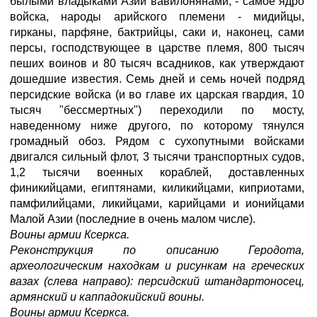
былыми владыками Азии вавилонянами, - самое ядро
войска, народы арийского племени - мидийцы,
гирканы, парфяне, бактрийцы, саки и, наконец, сами
персы, господствующее в царстве племя, 800 тысяч
пеших воинов и 80 тысяч всадников, как утверждают
дошедшие известия. Семь дней и семь ночей подряд
персидские войска (и во главе их царская гвардия, 10
тысяч "бессмертных") переходили по мосту,
наведенному ниже другого, по которому тянулся
громадный обоз. Рядом с сухопутными войсками
двигался сильный флот, 3 тысячи транспортных судов,
1,2 тысячи военных кораблей, доставленных
финикийцами, египтянами, киликийцами, киприотами,
памфилийцами, ликийцами, карийцами и ионийцами
Малой Азии (последние в очень малом числе).
Воины армии Ксеркса.
Реконструкция по описанию Геродота,
археологическим находкам и рисункам на греческих
вазах (слева направо): персидский штандартоносец,
армянский и каппадокийский воины.
Воины армии Ксеркса.