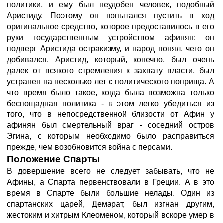
политики, и ему был неудобен человек, подобный
Аристиду. Поэтому он попытался пустить в ход
оригинальное средство, которое предоставилось в его
руки государственным устройством афинян: он
подверг Аристида остракизму, и народ понял, чего он
добивался. Аристид, который, конечно, был очень
далек от всякого стремления к захвату власти, был
устранен на несколько лет с политического поприща. А
что время было такое, когда была возможна только
беспощадная политика - в этом легко убедиться из
того, что в непосредственной близости от Афин у
афинян был смертельный враг - соседний остров
Эгина, с которым необходимо было расправиться
прежде, чем возобновится война с персами.
Положение Спарты
В довершение всего не следует забывать, что не
Афины, а Спарта первенствовали в Греции. А в это
время в Спарте были большие нелады. Один из
спартанских царей, Демарат, был изгнан другим,
жестоким и хитрым Клеоменом, который вскоре умер в