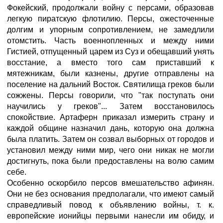
Фокейский, продолжали войну с персами, образовав
легкую пиратскую флотилию. Персы, ожесточенные
долгим и упорным сопротивлением, не замедлили
отомстить. Часть военнопленных и между ними
Гистией, отпущенный царем из Суз и обещавший унять
восстание, а вместо того сам приставший к
мятежникам, были казнены, другие отправлены на
поселение на дальний Восток. Святилища греков были
сожжены. Персы говорили, что "так поступать они
научились у греков"... Затем восстановилось
спокойствие. Артаферн приказал измерить страну и
каждой общине назначил дань, которую она должна
была платить. Затем он созвал выборных от городов и
установил между ними мир, чего они никак не могли
достигнуть, пока были предоставлены на волю самим
себе.
Особенно оскорбило персов вмешательство афинян.
Они не без основания предполагали, что имеют самый
справедливый повод к объявлению войны, т. к.
европейские ионийцы первыми нанесли им обиду, и