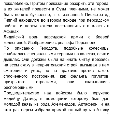
поколеблено. Притом приказание разорить эти города,
а их жителей привести в Сузы пленными, не может
быть понято буквально, т. к. изгнанный Писистратид
Гиппий находился во втором походе при персидском
войске, и персы хотели восстановить его власть в
Афинах.
Лидийский воин персидской армии с боевой
колесницей. Изображение с рельефа Персеполя.
По описанию Геродота, подобные колесницы
снабжались специальными серпами на колесах, осях и
дышлах. Они должны были начинать битву, врезаясь
на всем скаку в неприятельский строй, вызывая в нем
смятение и ужас, но на практике против такого
сплоченного построения, как фаланга гоплитов,
прикрытого стрелками, они оказывались
беспомощными.
Предводительство над войском было поручено
мидийцу Датису, в помощники которому был дан
молодой князь из рода Ахеменидов, Артаферн, и на
этот раз персы избрали прямой южный путь в Аттику,