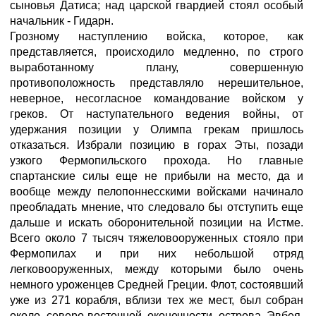
сыновья Датиса; над царской гвардией стоял особый
начальник - Гидарн.
Грозному наступлению войска, которое, как
представляется, происходило медленно, по строго
выработанному плану, совершенную
противоположность представляло нерешительное,
неверное, несогласное командование войском у
греков. От наступательного ведения войны, от
удержания позиции у Олимпа грекам пришлось
отказаться. Избрали позицию в горах Эты, позади
узкого Фермопильского прохода. Но главные
спартанские силы еще не прибыли на место, да и
вообще между пелопоннесскими войсками начинало
преобладать мнение, что следовало бы отступить еще
дальше и искать оборонительной позиции на Истме.
Всего около 7 тысяч тяжеловооруженных стояло при
Фермопилах и при них небольшой отряд
легковооруженных, между которыми было очень
немного уроженцев Средней Греции. Флот, состоявший
уже из 271 корабля, вблизи тех же мест, был собран
около северо-восточной оконечности острова Эвбея,