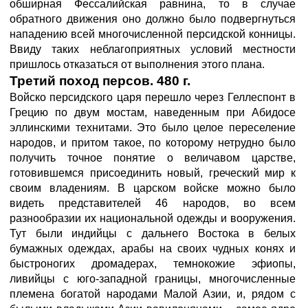
обширная Фессалийская равнина, то в случае
обратного движения оно должно было подвергнуться
нападению всей многочисленной персидской конницы.
Ввиду таких неблагоприятных условий местности
пришлось отказаться от выполнения этого плана.
Третий поход персов. 480 г.
Войско персидского царя перешло через Геллеспонт в
Грецию по двум мостам, наведенным при Абидосе
эллинскими технитами. Это было целое переселение
народов, и притом такое, по которому нетрудно было
получить точное понятие о величавом царстве,
готовившемся присоединить новый, греческий мир к
своим владениям. В царском войске можно было
видеть представителей 46 народов, во всем
разнообразии их национальной одежды и вооружения.
Тут были индийцы с дальнего Востока в белых
бумажных одеждах, арабы на своих чудных конях и
быстроногих дромадерах, темнокожие эфиопы,
ливийцы с юго-западной границы, многочисленные
племена богатой народами Малой Азии, и, рядом с