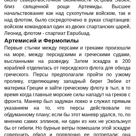
близ священной рощи Артемиды. Высшее
начальствование как над сухопутным войском, так и
над флотом, было сосредоточено в руках спартанцев:
войском командовал один из двоих спартанских царей,
Леонид, флотом - спартиат Eвpuбuад.
Артемисий и Фермопилы
Первые стычки между персами и греками произошли
на море, между персидскими и греческими судами,
высланными на разведку. Затем эскадра в 200
кораблей отделилась от персидского флота для обхода
греческого. Персы предполагали пройти по узкому
проливу, отделяющему западный берег Эвбеи от
материка Греции и зайти греческому флоту в тыл, в то
время когда главные морские силы нападут на греков с
фронта. Маневр был задуман ловко и служил прямым
указанием на то, что персы действовали по
обдуманному плану; если бы этот маневр удался, то, по
мнению самих эллинов, ни один из них не ускользнул
бы от гибели. Но бурные ветры помешали этой эскадре
совершить обход и порядочно ее потрепали; она