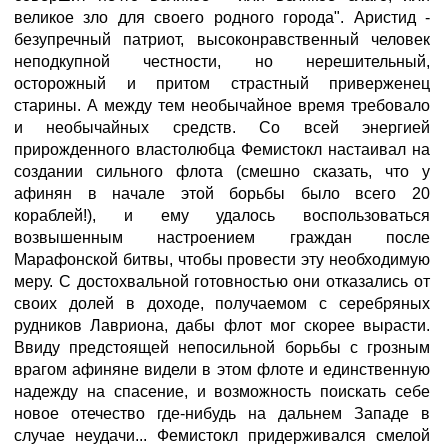
великое зло для своего родного города". Аристид -
безупречный патриот, высоконравственный человек
неподкупной честности, но нерешительный,
осторожный и притом страстный приверженец
старины. А между тем необычайное время требовало
и необычайных средств. Со всей энергией
прирожденного властолюбца Фемистокл настаивал на
создании сильного флота (смешно сказать, что у
афинян в начале этой борьбы было всего 20
кораблей!), и ему удалось воспользоваться
возвышенным настроением граждан после
Марафонской битвы, чтобы провести эту необходимую
меру. С достохвальной готовностью они отказались от
своих долей в доходе, получаемом с серебряных
рудников Лавриона, дабы флот мог скорее вырасти.
Ввиду предстоящей непосильной борьбы с грозным
врагом афиняне видели в этом флоте и единственную
надежду на спасение, и возможность поискать себе
новое отечество где-нибудь на дальнем Западе в
случае неудачи... Фемистокл придерживался смелой