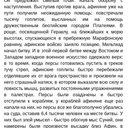
Он предложил смелый план: начать оборону с
наступления. Выступив против врага, афиняне уже на
пути получили неожиданную помощь: повстречали
тысячу гоплитов, высланных им на помощь
дружественным беотийским городом Платеями. В
роще, посвященной Гераклу, на ближайших к морю
высотах, спускающихся в прибрежную Марафонскую
равнину, афинское войско заняло позицию. Мильтиад
начал битву. И в этой первой битве между Востоком и
Западом западное военное искусство одержало верх:
в то время, когда персы готовились пустить в греков
тучу стрел, афинские гоплиты быстро перебежали
отделявшее их от врага пространство и произвели на
него страшный натиск, в котором выказали всю силу и
ловкость мышц, развитых постоянными упражнениями
в палестрах. Персы были озадачены и быстро
отступили к кораблям, у кораблей афиняне еще раз
напали на них, но персы все же благополучно убрались
на суда, оставив 6,4 тысячи человек на месте битвы. У
них был злой умысел - быстро обогнув мыс Суний, они
намерены были произвести высадку близ Афин, в