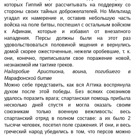
которых Гиппий мог рассчитывать на поддержку со
стороны своих тайных доброжелателей. Но Мильтиад
угадал их намерение и, оставив небольшую часть
войска на поле битвы, поспешил с остальным войском
к Афинам, которые и избавил от внезапного
нападения. Персы должны были на этот раз
удовольствоваться половиной мщения и вернулись
домой скорее ожесточенные, нежели оробевшие, т. к.
они, конечно, приписывали свое поражение новой,
незнакомой им тактике греков.
Надгробие Аристиона, воина, погибшего в
Марафонской битве
Можно себе представить, как вся Аттика воспрянула
духом после этой победы. Без всяких союзников
удалось поразить врага; спартанская помощь прибыла
несколько дней спустя и могла оказать своим
союзникам только военную вежливость: весь
спартанский отряд в полном составе: а их было 2
тысячи человек, посетил поле сражения. И они, и весь
греческий народ убедились в том, что персов можно