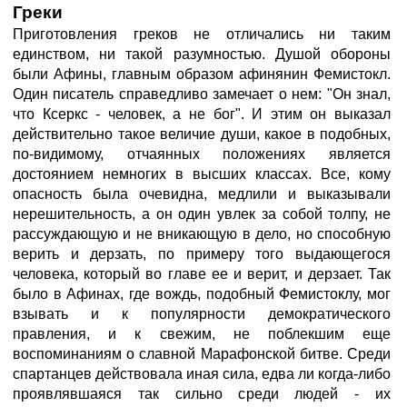
Греки
Приготовления греков не отличались ни таким
единством, ни такой разумностью. Душой обороны
были Афины, главным образом афинянин Фемистокл.
Один писатель справедливо замечает о нем: "Он знал,
что Ксеркс - человек, а не бог". И этим он выказал
действительно такое величие души, какое в подобных,
по-видимому, отчаянных положениях является
достоянием немногих в высших классах. Все, кому
опасность была очевидна, медлили и выказывали
нерешительность, а он один увлек за собой толпу, не
рассуждающую и не вникающую в дело, но способную
верить и дерзать, по примеру того выдающегося
человека, который во главе ее и верит, и дерзает. Так
было в Афинах, где вождь, подобный Фемистоклу, мог
взывать и к популярности демократического
правления, и к свежим, не поблекшим еще
воспоминаниям о славной Марафонской битве. Среди
спартанцев действовала иная сила, едва ли когда-либо
проявлявшаяся так сильно среди людей - их