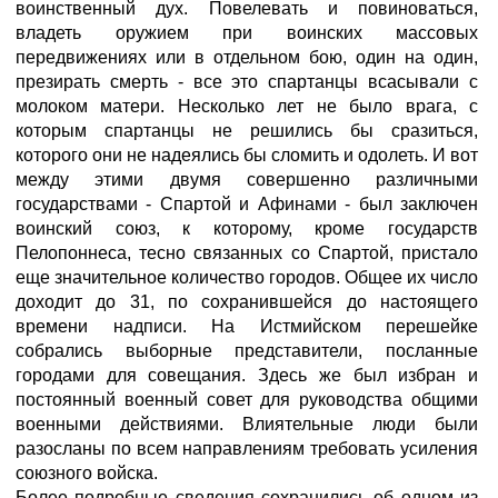
воинственный дух. Повелевать и повиноваться,
владеть оружием при воинских массовых
передвижениях или в отдельном бою, один на один,
презирать смерть - все это спартанцы всасывали с
молоком матери. Несколько лет не было врага, с
которым спартанцы не решились бы сразиться,
которого они не надеялись бы сломить и одолеть. И вот
между этими двумя совершенно различными
государствами - Спартой и Афинами - был заключен
воинский союз, к которому, кроме государств
Пелопоннеса, тесно связанных со Спартой, пристало
еще значительное количество городов. Общее их число
доходит до 31, по сохранившейся до настоящего
времени надписи. На Истмийском перешейке
собрались выборные представители, посланные
городами для совещания. Здесь же был избран и
постоянный военный совет для руководства общими
военными действиями. Влиятельные люди были
разосланы по всем направлениям требовать усиления
союзного войска.
Более подробные сведения сохранились об одном из