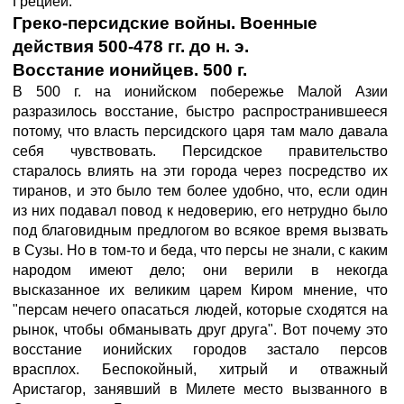
Грецией.
Греко-персидские войны. Военные
действия 500-478 гг. до н. э.
Восстание ионийцев. 500 г.
В 500 г. на ионийском побережье Малой Азии
разразилось восстание, быстро распространившееся
потому, что власть персидского царя там мало давала
себя чувствовать. Персидское правительство
старалось влиять на эти города через посредство их
тиранов, и это было тем более удобно, что, если один
из них подавал повод к недоверию, его нетрудно было
под благовидным предлогом во всякое время вызвать
в Сузы. Но в том-то и беда, что персы не знали, с каким
народом имеют дело; они верили в некогда
высказанное их великим царем Киром мнение, что
"персам нечего опасаться людей, которые сходятся на
рынок, чтобы обманывать друг друга". Вот почему это
восстание ионийских городов застало персов
врасплох. Беспокойный, хитрый и отважный
Аристагор, занявший в Милете место вызванного в