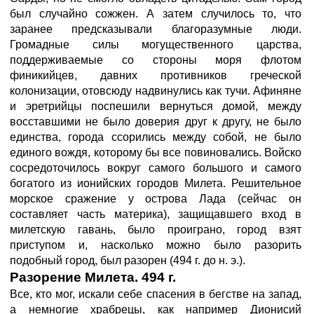
был случайно сожжен. А затем случилось то, что
заранее предсказывали благоразумные люди.
Громадные силы могущественного царства,
поддерживаемые со стороны моря флотом
финикийцев, давних противников греческой
колонизации, отовсюду надвинулись как тучи. Афиняне
и эретрийцы поспешили вернуться домой, между
восставшими не было доверия друг к другу, не было
единства, города ссорились между собой, не было
единого вождя, которому бы все повиновались. Войско
сосредоточилось вокруг самого большого и самого
богатого из ионийских городов Милета. Решительное
морское сражение у острова Лада (сейчас он
составляет часть материка), защищавшего вход в
милетскую гавань, было проиграно, город взят
приступом и, насколько можно было разорить
подобный город, был разорен (494 г. до н. э.).
Разорение Милета. 494 г.
Все, кто мог, искали себе спасения в бегстве на запад,
а немногие храбрецы, как например Дионисий