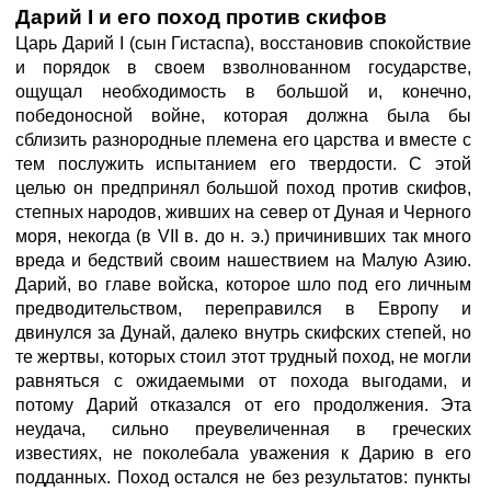
Дарий I и его поход против скифов
Царь Дарий I (сын Гистаспа), восстановив спокойствие
и порядок в своем взволнованном государстве,
ощущал необходимость в большой и, конечно,
победоносной войне, которая должна была бы
сблизить разнородные племена его царства и вместе с
тем послужить испытанием его твердости. С этой
целью он предпринял большой поход против скифов,
степных народов, живших на север от Дуная и Черного
моря, некогда (в VII в. до н. э.) причинивших так много
вреда и бедствий своим нашествием на Малую Азию.
Дарий, во главе войска, которое шло под его личным
предводительством, переправился в Европу и
двинулся за Дунай, далеко внутрь скифских степей, но
те жертвы, которых стоил этот трудный поход, не могли
равняться с ожидаемыми от похода выгодами, и
потому Дарий отказался от его продолжения. Эта
неудача, сильно преувеличенная в греческих
известиях, не поколебала уважения к Дарию в его
подданных. Поход остался не без результатов: пункты