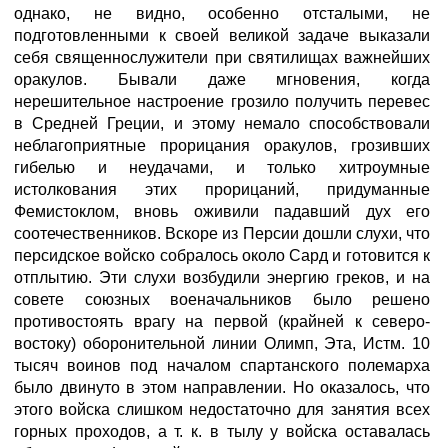
однако, не видно, особенно отсталыми, не
подготовленными к своей великой задаче выказали
себя священнослужители при святилищах важнейших
оракулов. Бывали даже мгновения, когда
нерешительное настроение грозило получить перевес
в Средней Греции, и этому немало способствовали
неблагоприятные прорицания оракулов, грозивших
гибелью и неудачами, и только хитроумные
истолкования этих прорицаний, придуманные
Фемистоклом, вновь оживили падавший дух его
соотечественников. Вскоре из Персии дошли слухи, что
персидское войско собралось около Сард и готовится к
отплытию. Эти слухи возбудили энергию греков, и на
совете союзных военачальников было решено
противостоять врагу на первой (крайней к северо-
востоку) оборонительной линии Олимп, Эта, Истм. 10
тысяч воинов под началом спартанского полемарха
было двинуто в этом направлении. Но оказалось, что
этого войска слишком недостаточно для занятия всех
горных проходов, а т. к. в тылу у войска оставалась