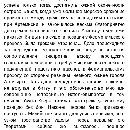
успела только тогда достигнуть южной оконечности
острова Эвбея, когда уже большое морское сражение
произошло между греческим и персидским флотами,
при Артемисии, и закончилось весьма благоприятно
для греков, хотя ничего не решило. А между тем успели
начаться битвы и на суше, и позиция у Фермопильского
прохода была греками утрачена... Дело происходило
так: персидское сухопутное войско, нигде не встречая
сопротивления (напротив, всюду персидским
глашатаям подносились требуемые ими знаки полного
подчинения), подступило наконец к Фермопильскому
проходу со стороны равнины, немного южнее города
Антикиры. Пять дней подряд персы стояли спокойно,
не вступая в битву, и это обстоятельство многими
совершенно неправильно истолковывается в том
смысле, будто Ксеркс ожидал, что греки уступят ему
позицию без боя. Наконец персам было приказано
наступать. Мидийские воины двинулись первыми, но в
узком пространстве ущелья, перед первыми его
"воротами", сейчас же выказалось военное