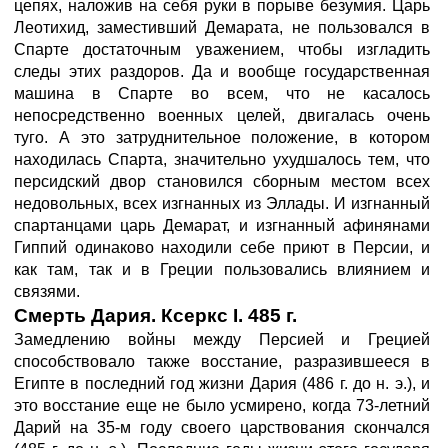
цепях, наложив на себя руки в порыве безумия. Царь
Леотихид, заместивший Демарата, не пользовался в
Спарте достаточным уважением, чтобы изгладить
следы этих раздоров. Да и вообще государственная
машина в Спарте во всем, что не касалось
непосредственно военных целей, двигалась очень
туго. А это затруднительное положение, в котором
находилась Спарта, значительно ухудшалось тем, что
персидский двор становился сборным местом всех
недовольных, всех изгнанных из Эллады. И изгнанный
спартанцами царь Демарат, и изгнанный афинянами
Гиппий одинаково находили себе приют в Персии, и
как там, так и в Греции пользовались влиянием и
связями.
Смерть Дария. Ксеркс I. 485 г.
Замедлению войны между Персией и Грецией
способствовало также восстание, разразившееся в
Египте в последний год жизни Дария (486 г. до н. э.), и
это восстание еще не было усмирено, когда 73-летний
Дарий на 35-м году своего царствования скончался