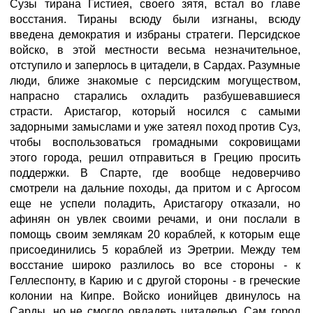
Сузы тирана Гистиея, своего зятя, встал во главе
восстания. Тираны всюду были изгнаны, всюду
введена демократия и избраны стратеги. Персидское
войско, в этой местности весьма незначительное,
отступило и заперлось в цитадели, в Сардах. Разумные
люди, ближе знакомые с персидским могуществом,
напрасно старались охладить разбушевавшиеся
страсти. Аристагор, который носился с самыми
задорными замыслами и уже затеял поход против Суз,
чтобы воспользоваться громадными сокровищами
этого города, решил отправиться в Грецию просить
поддержки. В Спарте, где вообще недоверчиво
смотрели на дальние походы, да притом и с Аргосом
еще не успели поладить, Аристагору отказали, но
афинян он увлек своими речами, и они послали в
помощь своим землякам 20 кораблей, к которым еще
присоединились 5 кораблей из Эретрии. Между тем
восстание широко разлилось во все стороны - к
Геллеспонту, в Карию и с другой стороны - в греческие
колонии на Кипре. Войско ионийцев двинулось на
Сарды, но не смогло овладеть цитаделью. Сам город