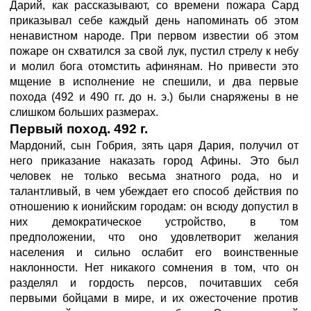
Дарий, как рассказывают, со времени пожара Сард
приказывал себе каждый день напоминать об этом
ненавистном народе. При первом известии об этом
пожаре он схватился за свой лук, пустил стрелу к небу
и молил бога отомстить афинянам. Но привести это
мщение в исполнение не спешили, и два первые
похода (492 и 490 гг. до н. э.) были снаряжены в не
слишком больших размерах.
Первый поход. 492 г.
Мардоний, сын Гобрия, зять царя Дария, получил от
него приказание наказать город Афины. Это был
человек не только весьма знатного рода, но и
талантливый, в чем убеждает его способ действия по
отношению к ионийским городам: он всюду допустил в
них демократическое устройство, в том
предположении, что оно удовлетворит желания
населения и сильно ослабит его воинственные
наклонности. Нет никакого сомнения в том, что он
разделял и гордость персов, почитавших себя
первыми бойцами в мире, и их ожесточение против