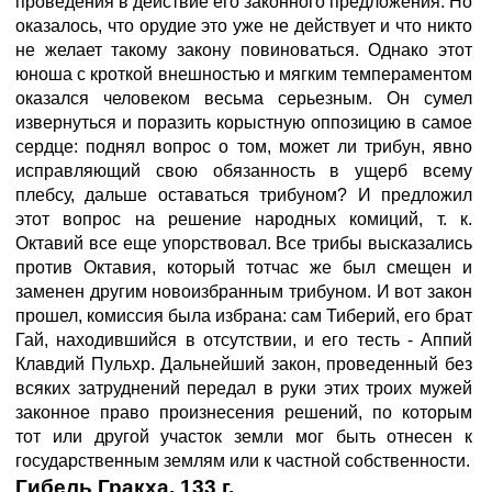
проведения в действие его законного предложения. Но
оказалось, что орудие это уже не действует и что никто
не желает такому закону повиноваться. Однако этот
юноша с кроткой внешностью и мягким темпераментом
оказался человеком весьма серьезным. Он сумел
извернуться и поразить корыстную оппозицию в самое
сердце: поднял вопрос о том, может ли трибун, явно
исправляющий свою обязанность в ущерб всему
плебсу, дальше оставаться трибуном? И предложил
этот вопрос на решение народных комиций, т. к.
Октавий все еще упорствовал. Все трибы высказались
против Октавия, который тотчас же был смещен и
заменен другим новоизбранным трибуном. И вот закон
прошел, комиссия была избрана: сам Тиберий, его брат
Гай, находившийся в отсутствии, и его тесть - Аппий
Клавдий Пульхр. Дальнейший закон, проведенный без
всяких затруднений передал в руки этих троих мужей
законное право произнесения решений, по которым
тот или другой участок земли мог быть отнесен к
государственным землям или к частной собственности.
Гибель Гракха. 133 г.