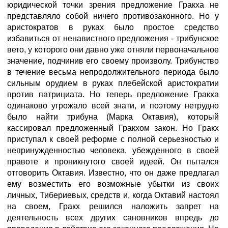
юридической точки зрения предложение Гракха не
представляло собой ничего противозаконного. Но у
аристократов в руках было простое средство
избавиться от ненавистного предложения - трибунское
вето, у которого они давно уже отняли первоначальное
значение, подчинив его своему произволу. Трибунство
в течение весьма непродолжительного периода было
сильным орудием в руках плебейской аристократии
против патрициата. Но теперь предложение Гракха
одинаково угрожало всей знати, и поэтому нетрудно
было найти трибуна (Марка Октавия), который
кассировал предложенный Гракхом закон. Но Гракх
приступал к своей реформе с полной серьезностью и
непринужденностью человека, убежденного в своей
правоте и проникнутого своей идеей. Он пытался
отговорить Октавия. Известно, что он даже предлагал
ему возместить его возможные убытки из своих
личных, Тибериевых, средств и, когда Октавий настоял
на своем, Гракх решился наложить запрет на
деятельность всех других сановников впредь до