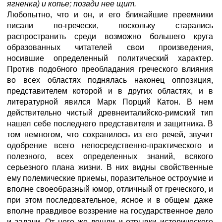
ягненка) и копье; позади нее щит.
Любопытно, что и он, и его ближайшие преемники
писали по-гречески, поскольку старались
распространить среди возможно большего круга
образованных читателей свои произведения,
носившие определенный политический характер.
Против подобного преобладания греческого влияния
во всех областях поднялась наконец оппозиция,
представителем которой и в других областях, и в
литературной явился Марк Порций Катон. В нем
действительно чистый древнеиталийско-римский тип
нашел себе последнего представителя и защитника. В
том немногом, что сохранилось из его речей, звучит
одобрение всего непосредственно-практического и
полезного, всех определенных знаний, всякого
серьезного плана жизни. В них видны свойственные
ему полемические приемы, поразительное остроумие и
вполне своеобразный юмор, отличный от греческого, и
при этом последовательное, ясное и в общем даже
вполне правдивое воззрение на государственное дело
и задачи. От него же дошли и отрывки исторического