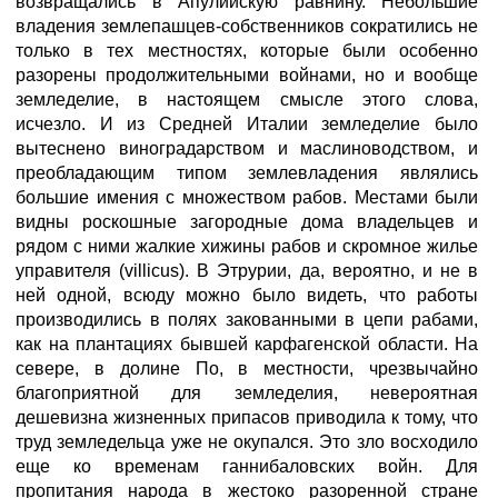
возвращались в Апулийскую равнину. Небольшие
владения землепашцев-собственников сократились не
только в тех местностях, которые были особенно
разорены продолжительными войнами, но и вообще
земледелие, в настоящем смысле этого слова,
исчезло. И из Средней Италии земледелие было
вытеснено виноградарством и маслиноводством, и
преобладающим типом землевладения являлись
большие имения с множеством рабов. Местами были
видны роскошные загородные дома владельцев и
рядом с ними жалкие хижины рабов и скромное жилье
управителя (villicus). В Этрурии, да, вероятно, и не в
ней одной, всюду можно было видеть, что работы
производились в полях закованными в цепи рабами,
как на плантациях бывшей карфагенской области. На
севере, в долине По, в местности, чрезвычайно
благоприятной для земледелия, невероятная
дешевизна жизненных припасов приводила к тому, что
труд земледельца уже не окупался. Это зло восходило
еще ко временам ганнибаловских войн. Для
пропитания народа в жестоко разоренной стране