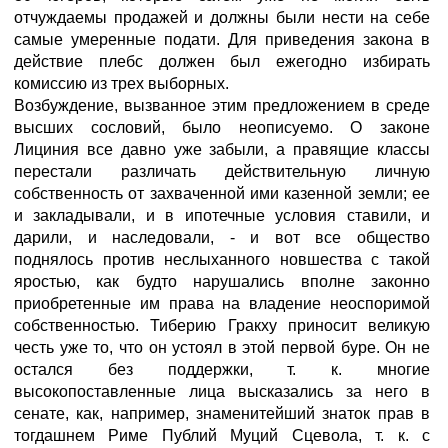
отчуждаемы продажей и должны были нести на себе
самые умеренные подати. Для приведения закона в
действие плебс должен был ежегодно избирать
комиссию из трех выборных.
Возбуждение, вызванное этим предложением в среде
высших сословий, было неописуемо. О законе
Лициния все давно уже забыли, а правящие классы
перестали различать действительную личную
собственность от захваченной ими казенной земли; ее
и закладывали, и в ипотечные условия ставили, и
дарили, и наследовали, - и вот все общество
поднялось против неслыханного новшества с такой
яростью, как будто нарушались вполне законно
приобретенные им права на владение неоспоримой
собственностью. Тиберию Гракху приносит великую
честь уже то, что он устоял в этой первой буре. Он не
остался без поддержки, т. к. многие
высокопоставленные лица высказались за него в
сенате, как, например, знаменитейший знаток прав в
тогдашнем Риме Публий Муций Сцевола, т. к. с