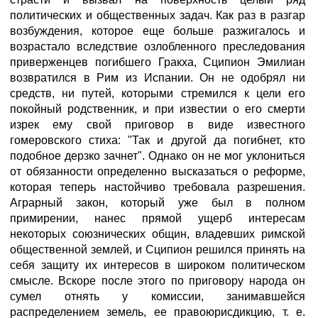
политических и общественных задач. Как раз в разгар
возбуждения, которое еще больше разжигалось и
возрастало вследствие озлобленного преследования
приверженцев погибшего Гракха, Сципион Эмилиан
возвратился в Рим из Испании. Он не одобрял ни
средств, ни путей, которыми стремился к цели его
покойный родственник, и при известии о его смерти
изрек ему свой приговор в виде известного
гомеровского стиха: "Так и другой да погибнет, кто
подобное дерзко зачнет". Однако он не мог уклониться
от обязанности определенно высказаться о реформе,
которая теперь настойчиво требовала разрешения.
Аграрный закон, который уже был в полном
примирении, нанес прямой ущерб интересам
некоторых союзнических общин, владевших римской
общественной землей, и Сципион решился принять на
себя защиту их интересов в широком политическом
смысле. Вскоре после этого по приговору народа он
сумел отнять у комиссии, занимавшейся
распределением земель, ее правоюрисдикцию, т. е.