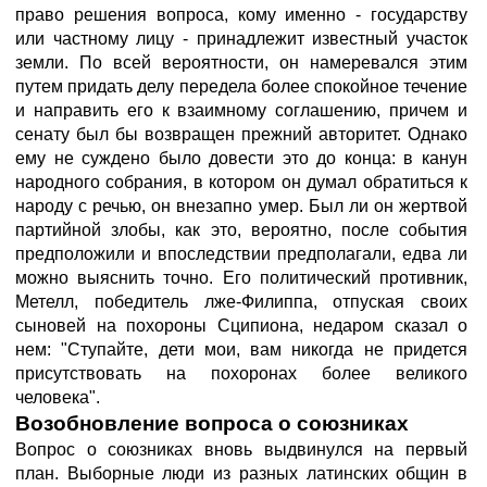
право решения вопроса, кому именно - государству
или частному лицу - принадлежит известный участок
земли. По всей вероятности, он намеревался этим
путем придать делу передела более спокойное течение
и направить его к взаимному соглашению, причем и
сенату был бы возвращен прежний авторитет. Однако
ему не суждено было довести это до конца: в канун
народного собрания, в котором он думал обратиться к
народу с речью, он внезапно умер. Был ли он жертвой
партийной злобы, как это, вероятно, после события
предположили и впоследствии предполагали, едва ли
можно выяснить точно. Его политический противник,
Метелл, победитель лже-Филиппа, отпуская своих
сыновей на похороны Сципиона, недаром сказал о
нем: "Ступайте, дети мои, вам никогда не придется
присутствовать на похоронах более великого
человека".
Возобновление вопроса о союзниках
Вопрос о союзниках вновь выдвинулся на первый
план. Выборные люди из разных латинских общин в