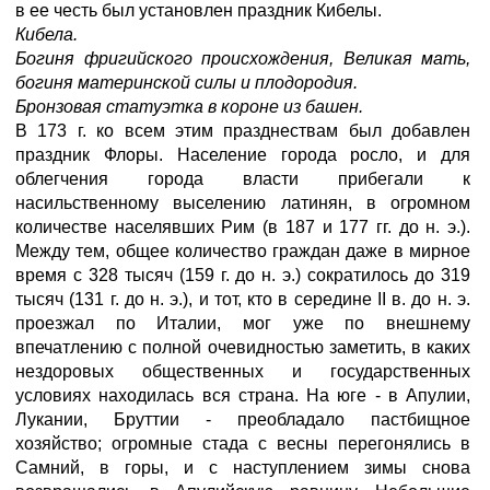
в ее честь был установлен праздник Кибелы.
Кибела.
Богиня фригийского происхождения, Великая мать,
богиня материнской силы и плодородия.
Бронзовая статуэтка в короне из башен.
В 173 г. ко всем этим празднествам был добавлен
праздник Флоры. Население города росло, и для
облегчения города власти прибегали к
насильственному выселению латинян, в огромном
количестве населявших Рим (в 187 и 177 гг. до н. э.).
Между тем, общее количество граждан даже в мирное
время с 328 тысяч (159 г. до н. э.) сократилось до 319
тысяч (131 г. до н. э.), и тот, кто в середине II в. до н. э.
проезжал по Италии, мог уже по внешнему
впечатлению с полной очевидностью заметить, в каких
нездоровых общественных и государственных
условиях находилась вся страна. На юге - в Апулии,
Лукании, Бруттии - преобладало пастбищное
хозяйство; огромные стада с весны перегонялись в
Самний, в горы, и с наступлением зимы снова