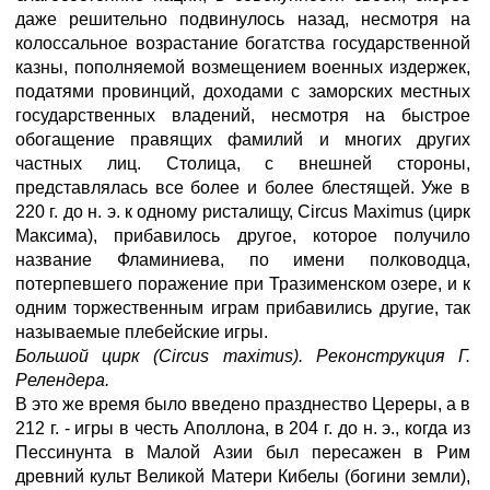
даже решительно подвинулось назад, несмотря на
колоссальное возрастание богатства государственной
казны, пополняемой возмещением военных издержек,
податями провинций, доходами с заморских местных
государственных владений, несмотря на быстрое
обогащение правящих фамилий и многих других
частных лиц. Столица, с внешней стороны,
представлялась все более и более блестящей. Уже в
220 г. до н. э. к одному ристалищу, Circus Maximus (цирк
Максима), прибавилось другое, которое получило
название Фламиниева, по имени полководца,
потерпевшего поражение при Тразименском озере, и к
одним торжественным играм прибавились другие, так
называемые плебейские игры.
Большой цирк (Circus maximus). Реконструкция Г.
Релендера.
В это же время было введено празднество Цереры, а в
212 г. - игры в честь Аполлона, в 204 г. до н. э., когда из
Пессинунта в Малой Азии был пересажен в Рим
древний культ Великой Матери Кибелы (богини земли),