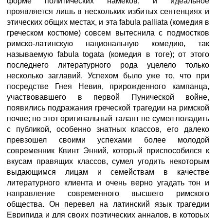
форме политических намеков, и идеальное
проявляется лишь в нескольких избитых сентенциях и
этических общих местах, и эта fabula palliata (комедия в
греческом костюме) совсем вытеснила с подмостков
римско-латинскую национальную комедию, так
называемую fabula togata (комедия в тоге); от этого
последнего литературного рода уцелело только
несколько заглавий. Успехом было уже то, что при
посредстве Гнея Невия, прирожденного кампанца,
участвовавшего в первой Пунической войне,
появились подражания греческой трагедии на римской
почве; но этот оригинальный талант не сумел поладить
с публикой, особенно знатных классов, его далеко
превзошел своими успехами более молодой
современник Квинт Энний, который приспособился к
вкусам правящих классов, сумел угодить некоторым
выдающимся лицам и семействам в качестве
литературного клиента и очень верно угадать тон и
направление современного высшего римского
общества. Он перевел на латинский язык трагедии
Еврипида и для своих поэтических анналов, в которых