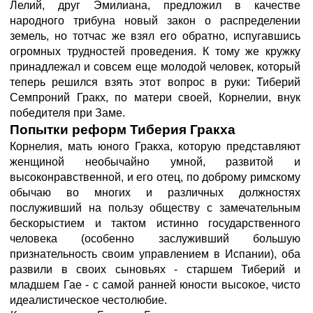
Лелий, друг Эмилиана, предложил в качестве
народного трибуна новый закон о распределении
земель, но тотчас же взял его обратно, испугавшись
огромных трудностей проведения. К тому же кружку
принадлежал и совсем еще молодой человек, который
теперь решился взять этот вопрос в руки: Тиберий
Семпроний Гракх, по матери своей, Корнелии, внук
победителя при Заме.
Попытки реформ Тиберия Гракха
Корнелия, мать юного Гракха, которую представляют
женщиной необычайно умной, развитой и
высоконравственной, и его отец, по доброму римскому
обычаю во многих и различных должностях
послуживший на пользу обществу с замечательным
бескорыстием и тактом истинно государственного
человека (особенно заслуживший большую
признательность своим управлением в Испании), оба
развили в своих сыновьях - старшем Тиберий и
младшем Гае - с самой ранней юности высокое, чисто
идеалистическое честолюбие.