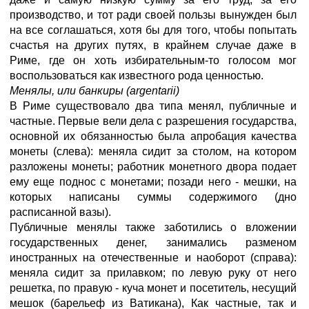
производство, и тот ради своей пользы вынужден был
на все соглашаться, хотя бы для того, чтобы попытать
счастья на других путях, в крайнем случае даже в
Риме, где он хоть избирательным-то голосом мог
воспользоваться как известного рода ценностью.
Менялы, или банкиры (argentarii)
В Риме существовало два типа менял, публичные и
частные. Первые вели дела с разрешения государства,
основной их обязанностью была апробация качества
монеты (слева): меняла сидит за столом, на котором
разложены монеты; работник монетного двора подает
ему еще поднос с монетами; позади него - мешки, на
которых написаны суммы содержимого (дно
расписанной вазы).
Публичные менялы также заботились о вложении
государственных денег, занимались разменом
иностранных на отечественные и наоборот (справа):
меняла сидит за прилавком; по левую руку от него
решетка, по правую - куча монет и посетитель, несущий
мешок (барельеф из Ватикана), Как частные, так и