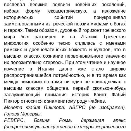
воспевал великие подвиги новейших поколений,
избрал форму гексаметрическую, а изложение
исторических событий приукрашивал
заимствованными из греческой поэзии мифами о богах
и героях. Таким образом, духовный горизонт греческого
мира был расширен и на Италию. Греческая
мифология особенно тесно сплелась с именами
римских и древнелатинских божеств и культов, что в
высших классах сознание первоначального значения
их положительно стерлось. При этом чтение и научное
изучение в Италии давно уже стало широко
распространившейся потребностью, и в то время как
между римскими поэтами ни один не принадлежал к
высшим классам общества, первый сколько-нибудь
заслуживающий внимания историк Квинт Фабий
Пиктор относится к знаменитому роду Фабиев.
Монета Фабия Пиктора. АВЕРС (не изображен).
Голова Минервы.
РЕВЕРС. Богиня Рома, держащая апекс
(остроконечную шапку жрецов из шкуры жертвенного