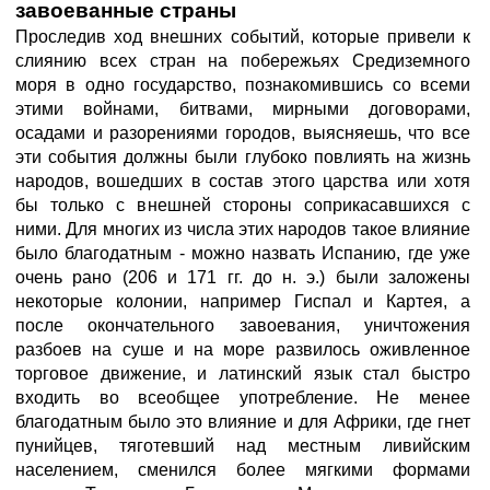
завоеванные страны
Проследив ход внешних событий, которые привели к
слиянию всех стран на побережьях Средиземного
моря в одно государство, познакомившись со всеми
этими войнами, битвами, мирными договорами,
осадами и разорениями городов, выясняешь, что все
эти события должны были глубоко повлиять на жизнь
народов, вошедших в состав этого царства или хотя
бы только с внешней стороны соприкасавшихся с
ними. Для многих из числа этих народов такое влияние
было благодатным - можно назвать Испанию, где уже
очень рано (206 и 171 гг. до н. э.) были заложены
некоторые колонии, например Гиспал и Картея, а
после окончательного завоевания, уничтожения
разбоев на суше и на море развилось оживленное
торговое движение, и латинский язык стал быстро
входить во всеобщее употребление. Не менее
благодатным было это влияние и для Африки, где гнет
пунийцев, тяготевший над местным ливийским
населением, сменился более мягкими формами