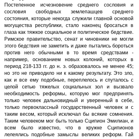
Постепенное исчезновение среднего сословия и
сословия свободных землепашцев среднего
состояния, которые некогда служили главной основой
могущества республики, стало наконец бросаться в
глаза как тяжкое социальное и политическое бедствие.
Римское правительство, сенат и чиновники не могли
этого бедствия не заметить и даже пытались бороться
против него обычными в то время средствами -
например, основанием новых колоний, которых в
период 218-133 гг. до н. э. образовалось не менее 45;
но это не приводило ни к какому результату. Это зло,
как и все ему подобные, переплелось и спуталось с
целой сетью тяжелых социальных зол и вызвало
необходимость реформы, которую мог предпринять
только человек дальновидный и уверенный в себе,
только первоклассный государственный человек и с
таким весом, который исключал бы всякие сомнения.
Таким человеком мог быть только Сципион Эмилиан, и
всем было известно, что в кружке Сципионов
лелеялись подобные замыслы великих реформ. Гай