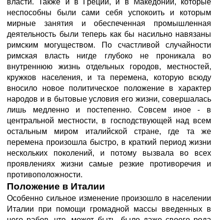
власти. Также и в Греции, и в Македонии, которые
неспособны были сами себя успокоить и которым
мирные занятия и обеспеченная промышленная
деятельность были теперь как бы насильно навязаны
римским могуществом. По счастливой случайности
римская власть нигде глубоко не проникала во
внутреннюю жизнь отдельных городов, местностей,
кружков населения, и та перемена, которую всюду
вносило новое политическое положение в характер
народов и в бытовые условия его жизни, совершалась
лишь медленно и постепенно. Совсем иное - в
центральной местности, в господствующей над всем
остальным миром италийской стране, где та же
перемена произошла быстро, в краткий период жизни
нескольких поколений, и потому вызвала во всех
проявлениях жизни самые резкие противоречия и
противоположности.
Положение в Италии
Особенно сильное изменение произошло в населении
Италии при помощи громадной массы введенных в
него рабов, что, может быть, было даже своего рода