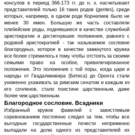
консулов в период 366-173 гг. до н. э. насчитывают
представителей только 16 таких родов (gentes), среди
которых, например, в одном роде Корнелиев было не
менее 30 имен. Большую же часть составляли
плебейские роды, поднявшиеся в качестве служебной
аристократии и достигнувшие положения, равного с
родовой аристократией - так называемое сословие
благородных, которое в качестве замкнутого кружка
все более стремилось к тому, чтобы отстоять за своими
семьями право на особое, привилегированное
положение. Это положение с той поры, когда цари и
народы от Гвадалквивира (Бетиса) до Оронта стали
униженно ухаживать за римским сенатом и каждым из
его сочленов, стало поистине царственным, даже
более чем царственным.
Благородное сословие. Всадники
Избранный кружок фамилий с завистливым
соревнованием постоянно следил за тем, чтобы все
выгодные государственные почести непременно
выпадали на долю одного из представителей их