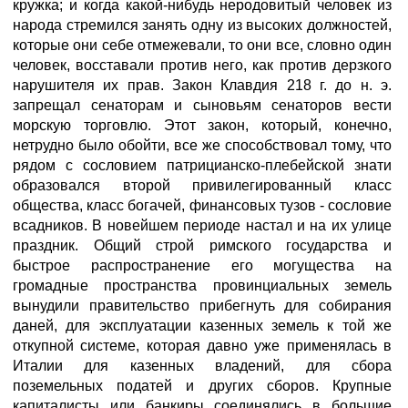
кружка; и когда какой-нибудь неродовитый человек из
народа стремился занять одну из высоких должностей,
которые они себе отмежевали, то они все, словно один
человек, восставали против него, как против дерзкого
нарушителя их прав. Закон Клавдия 218 г. до н. э.
запрещал сенаторам и сыновьям сенаторов вести
морскую торговлю. Этот закон, который, конечно,
нетрудно было обойти, все же способствовал тому, что
рядом с сословием патрицианско-плебейской знати
образовался второй привилегированный класс
общества, класс богачей, финансовых тузов - сословие
всадников. В новейшем периоде настал и на их улице
праздник. Общий строй римского государства и
быстрое распространение его могущества на
громадные пространства провинциальных земель
вынудили правительство прибегнуть для собирания
даней, для эксплуатации казенных земель к той же
откупной системе, которая давно уже применялась в
Италии для казенных владений, для сбора
поземельных податей и других сборов. Крупные
капиталисты или банкиры соединялись в большие