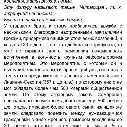
Корнелия, мать Гракхов. Гемма.
Эту фигуру называют также "Читающая", т. к.
атрибуция ненадежна.
Бюст весталки на Римском форуме.
У старшего брата к этому прибавилась дружба с
несколькими благородно настроенными мечтателями
греками, придерживающимися стоических воззрений, и
когда в 133 г. до н. э. он стал добиваться трибуната, то
уже не скрывал своего намерения ознаменовать
вступление в должность крупным реформаторским
мероприятием. Это мероприятие, с которым он и
выступил, как только был избран в трибуны, состояло в
том, что он предложил восстановить знаменитый закон
Лициния-Секстия (367 г. до н. э.), по которому никто не
мог обладать более чем 500 югерами общественной
земли. По этому аграрному закону Семпрония
признавалось возможным добавление еще 500 югеров
для отцов, имеющих более одного сына; излишек же
земли следовало поделить между нуждающимися
гражданами в виде жребиев, размером доходящих до
30 югеров, которые затем уже не могли быть