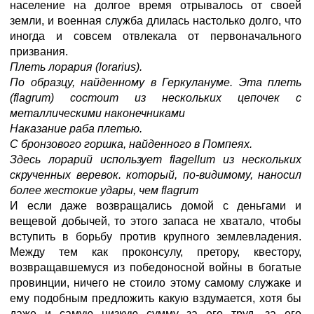
население на долгое время отрывалось от своей
земли, и военная служба длилась настолько долго, что
иногда и совсем отвлекала от первоначального
призвания.
Плеть лорария (lorarius).
По образцу, найденному в Геркулануме. Эта плеть
(flagrum) состоит из нескольких цепочек с
металлическими наконечниками
Наказание раба плетью.
С бронзового горшка, найденного в Помпеях.
Здесь лорарий использует flagellum из нескольких
скрученных веревок. который, по-видимому, наносил
более жестокие удары, чем flagrum
И если даже возвращались домой с деньгами и
вещевой добычей, то этого запаса не хватало, чтобы
вступить в борьбу против крупного землевладения.
Между тем как проконсулу, претору, квестору,
возвращавшемуся из победоносной войны в богатые
провинции, ничего не стоило этому самому служаке и
ему подобным предложить какую вздумается, хотя бы
даже и самую низкую сумму за его труд, за его