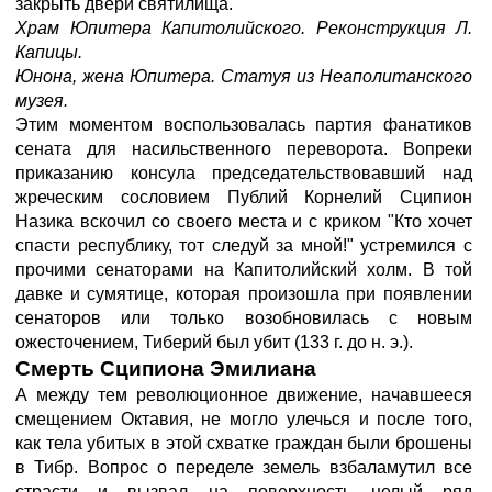
закрыть двери святилища.
Храм Юпитера Капитолийского. Реконструкция Л.
Капицы.
Юнона, жена Юпитера. Статуя из Неаполитанского
музея.
Этим моментом воспользовалась партия фанатиков
сената для насильственного переворота. Вопреки
приказанию консула председательствовавший над
жреческим сословием Публий Корнелий Сципион
Назика вскочил со своего места и с криком "Кто хочет
спасти республику, тот следуй за мной!" устремился с
прочими сенаторами на Капитолийский холм. В той
давке и сумятице, которая произошла при появлении
сенаторов или только возобновилась с новым
ожесточением, Тиберий был убит (133 г. до н. э.).
Смерть Сципиона Эмилиана
А между тем революционное движение, начавшееся
смещением Октавия, не могло улечься и после того,
как тела убитых в этой схватке граждан были брошены
в Тибр. Вопрос о переделе земель взбаламутил все
страсти и вызвал на поверхность целый ряд