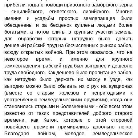
прибегли тогда к помощи привозного заморского зерна
- сицилийского, египетского, ливийского. Многие
имения и усадьбы простых землепашцев были
обесценены и за бесценок куплены людьми более
богатыми, а потом слиты в крупные участки земель,
для обработки которых нетрудно было добыть
дешевый рабский труд на бесчисленных рынках рабов,
всюду открытых войной. При этом оказалось, что на
некоторое время, и именно для крупного
землевладения, рабский труд был выгоднее и дешевле
труда свободного. Как дешево было пропитание рабов,
как нетрудно было держать их массу в узде, как
выгодно можно было сбывать их с рук на аукционах
(вместе со старым железом и непригодными к
употреблению земледельческими орудиями), когда они
становились старыми и болезненными - обо всем этом
известно от таких представителей доброго старого
времени, как Катон, которые с этой стороной
новейшего времени примирились довольно легко.
Благодаря войнам, молодое земледельческое