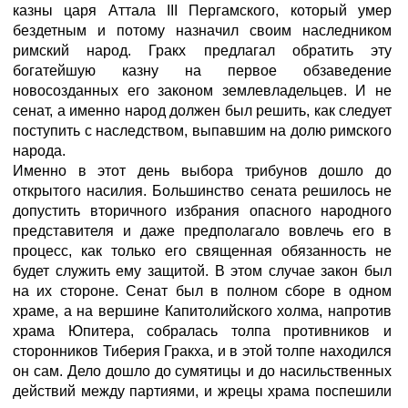
казны царя Аттала III Пергамского, который умер
бездетным и потому назначил своим наследником
римский народ. Гракх предлагал обратить эту
богатейшую казну на первое обзаведение
новосозданных его законом землевладельцев. И не
сенат, а именно народ должен был решить, как следует
поступить с наследством, выпавшим на долю римского
народа.
Именно в этот день выбора трибунов дошло до
открытого насилия. Большинство сената решилось не
допустить вторичного избрания опасного народного
представителя и даже предполагало вовлечь его в
процесс, как только его священная обязанность не
будет служить ему защитой. В этом случае закон был
на их стороне. Сенат был в полном сборе в одном
храме, а на вершине Капитолийского холма, напротив
храма Юпитера, собралась толпа противников и
сторонников Тиберия Гракха, и в этой толпе находился
он сам. Дело дошло до сумятицы и до насильственных
действий между партиями, и жрецы храма поспешили