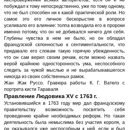
побуждал к тому непосредственно, уже по тому одному,
что не был способен ни к какой практической роли. Но
самое это его личное бескорыстие в вопросе
усиливало его влияние: толпа возводила его в пророки
именно потому, что он не добивался ничего для себя.
Глубины чувства в нем не было, но он обладал
французской склонностью к сентиментальности, что
придавало его словам такую горячую убежденность,
что он сам верил своим речам, если можно назвать
верой крайнюю односторонность ума, неспособного
следить за чужой мыслью и не вырабатывавшегося
никогда из своих собственных рамок.
Жан Жак Руссо. Гравюра работы К. Г. Вателэ с
портрета кисти Тараваля
Правление Людовика XV с 1763 г.
Установившийся в 1763 году мир дал французскому
правительству возможность посвятить себя
проведению крайне необходимых реформ. Но такая
деятельность была немыслима без участия короля, а
он оказывался уже неспособным к ней, если и был