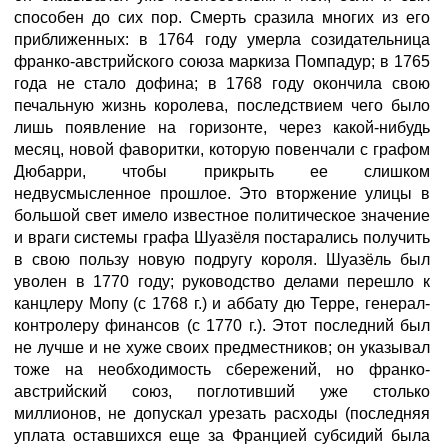
способен до сих пор. Смерть сразила многих из его
приближенных: в 1764 году умерла созидательница
франко-австрийского союза маркиза Помпадур; в 1765
года не стало дофина; в 1768 году окончила свою
печальную жизнь королева, последствием чего было
лишь появление на горизонте, через какой-нибудь
месяц, новой фаворитки, которую повенчали с графом
Дюбарри, чтобы прикрыть ее слишком
недвусмысленное прошлое. Это вторжение улицы в
большой свет имело известное политическое значение
и враги системы графа Шуазёля постарались получить
в свою пользу новую подругу короля. Шуазёль был
уволен в 1770 году; руководство делами перешло к
канцлеру Мопу (с 1768 г.) и аббату дю Терре, генерал-
контролеру финансов (с 1770 г.). Этот последний был
не лучше и не хуже своих предместников; он указывал
тоже на необходимость сбережений, но франко-
австрийский союз, поглотивший уже столько
миллионов, не допускал урезать расходы (последняя
уплата оставшихся еще за Францией субсидий была