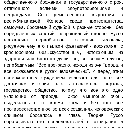
общественного брожения и государственного строя,
отягченного всякими злоупотреблениями и
неправдами. Сын ремесленника, выросший в
республиканской Женеве среди протестантства,
самоучка, бросаемый судьбой в разные стороны, без
определенных занятий, непрактичный вполне, Руссо
восхваляет первобытное состояние человека,
рисуемое ему его пылкой фантазией,- восхваляет с
красноречием безыскусственным, истекающим из
здоровой или больной души, но, во всяком случае,
непобедимым: "Все прекрасно, исходя из рук Творца, и
все искажается в руках человеческих". И перед этим
поверхностным суждением исчезает для него все
достояние истории, все авторитетное: церковь,
государство, общество, потому что все это одно
уклонение от природы. Такое мышление очень
выделялось в то время, когда и без того все
противоестественное во всех созданиях человеческих
слишком бросалось в глаза. Теория Руссо
оправдывала его последователей в отрицании и
ниспровержении всяких авторитетов, хотя он и не