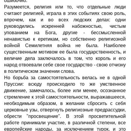
ошибочно.
Разумеется, религия или то, что отдельные люди
считают религией, играла в этих событиях свою роль,
впрочем, как и во всех людских делах: одни
руководились искренней набожностью, чистым
упованием на Бога, другие - бессмысленной
ненавистью к еретикам, но собственно религиозной
войной Семилетняя война не была. Наиболее
существенным мотивом ее была государственность, и
величие дела заключалось в том, что король и его
народ отвоевали себе свое государство - свою отчизну
в политическом значении слова.
Но борьба за самостоятельность велась не в одной
Пруссии: всюду происходило то же умственное
движение, замечалось, более или менее, осознанное
стремление к этой самостоятельности, выражавшееся,
необходимым образом, в желании сбросить с себя
церковные узы, отвергнуть религиозные предрассудки,
обрести "просвещение". В этой просветительной
работе принимали участие, в различной степени, все
европейские народы, за исключением турок, и это