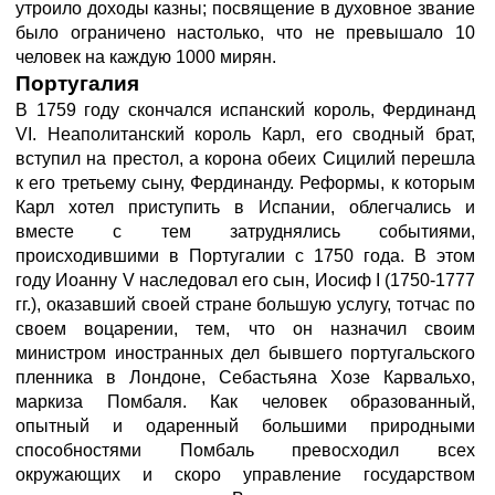
утроило доходы казны; посвящение в духовное звание
было ограничено настолько, что не превышало 10
человек на каждую 1000 мирян.
Португалия
В 1759 году скончался испанский король, Фердинанд
VI. Неаполитанский король Карл, его сводный брат,
вступил на престол, а корона обеих Сицилий перешла
к его третьему сыну, Фердинанду. Реформы, к которым
Карл хотел приступить в Испании, облегчались и
вместе с тем затруднялись событиями,
происходившими в Португалии с 1750 года. В этом
году Иоанну V наследовал его сын, Иосиф I (1750-1777
гг.), оказавший своей стране большую услугу, тотчас по
своем воцарении, тем, что он назначил своим
министром иностранных дел бывшего португальского
пленника в Лондоне, Себастьяна Хозе Карвальхо,
маркиза Помбаля. Как человек образованный,
опытный и одаренный большими природными
способностями Помбаль превосходил всех
окружающих и скоро управление государством