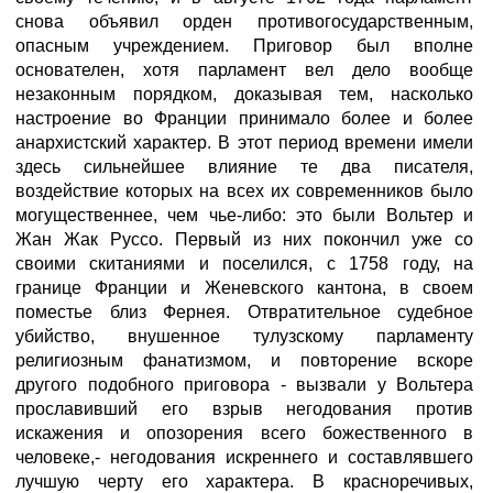
снова объявил орден противогосударственным,
опасным учреждением. Приговор был вполне
основателен, хотя парламент вел дело вообще
незаконным порядком, доказывая тем, насколько
настроение во Франции принимало более и более
анархистский характер. В этот период времени имели
здесь сильнейшее влияние те два писателя,
воздействие которых на всех их современников было
могущественнее, чем чье-либо: это были Вольтер и
Жан Жак Руссо. Первый из них покончил уже со
своими скитаниями и поселился, с 1758 году, на
границе Франции и Женевского кантона, в своем
поместье близ Фернея. Отвратительное судебное
убийство, внушенное тулузскому парламенту
религиозным фанатизмом, и повторение вскоре
другого подобного приговора - вызвали у Вольтера
прославивший его взрыв негодования против
искажения и опозорения всего божественного в
человеке,- негодования искреннего и составлявшего
лучшую черту его характера. В красноречивых,