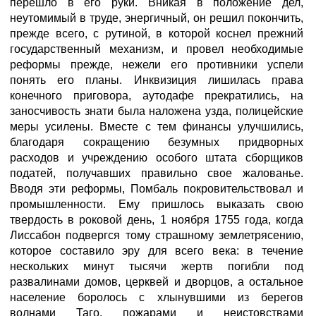
перешло в его руки. Вникая в положение дел,
неутомимый в труде, энергичный, он решил покончить,
прежде всего, с рутиной, в которой коснел прежний
государственный механизм, и провел необходимые
реформы прежде, нежели его противники успели
понять его планы. Инквизиция лишилась права
конечного приговора, аутодафе прекратились, на
заносчивость знати была наложена узда, полицейские
меры усилены. Вместе с тем финансы улучшились,
благодаря сокращению безумных придворных
расходов и учреждению особого штата сборщиков
податей, получавших правильно свое жалованье.
Вводя эти реформы, Помбаль покровительствовал и
промышленности. Ему пришлось выказать свою
твердость в роковой день, 1 ноября 1755 года, когда
Лиссабон подвергся тому страшному землетрясению,
которое составило эру для всего века: в течение
нескольких минут тысячи жертв погибли под
развалинами домов, церквей и дворцов, а остальное
население боролось с хлынувшими из берегов
волнами Таго, пожарами и неистовствами