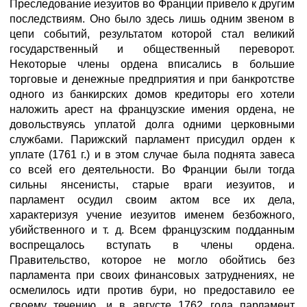
Преследование иезуитов во Франции привело к другим
последствиям. Оно было здесь лишь одним звеном в
цепи событий, результатом которой стал великий
государственный и общественный переворот.
Некоторые члены ордена вписались в большие
торговые и денежные предприятия и при банкротстве
одного из банкирских домов кредиторы его хотели
наложить арест на французские имения ордена, не
довольствуясь уплатой долга одними церковными
службами. Парижский парламент присудил орден к
уплате (1761 г.) и в этом случае была поднята завеса
со всей его деятельности. Во Франции были тогда
сильны янсенисты, старые враги иезуитов, и
парламент осудил своим актом все их дела,
характеризуя учение иезуитов именем безбожного,
убийственного и т. д. Всем французским подданным
воспрещалось вступать в члены ордена.
Правительство, которое не могло обойтись без
парламента при своих финансовых затруднениях, не
осмелилось идти против бури, но предоставило ее
своему течению, и в августе 1762 года парламент