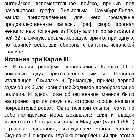
английское вспомогательное войско, прибыв под
начальством графа Вильгельма Шаумбург-Липпе,
нашло приготовленные для него громадные
продовольственные запасы. Граф скоро прогнал
ненавистных испанцев из Португалии и организовал в
ней 32-тысячную, весьма хорошую армию, пригодную,
по крайней мере, для обороны страны на испанской
границе.
Испания при Карле III
В Испании реформы проводились Карлом III с
помощью двух приглашенных им из Неаполя
итальянцев, Скуилаче и Гримальди, причем первой
задачей их было крайне необходимое преобразование
полиции. И здесь тоже общественное мнение было
настроено против иезуитов, которым король вначале
покровительствовал. Одна незначительная, сама по
себе полицейская мера, касавшаяся шляп и плащей
известного образца, вызвала в Мадриде (март 1766 г.)
страшное восстание, вынудившее короля уволить
Скуилаче. Но король, глубоко оскорбленный при этом в