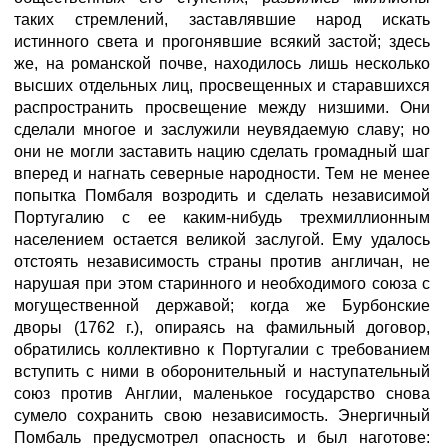
таких стремлений, заставлявшие народ искать
истинного света и прогонявшие всякий застой; здесь
же, на романской почве, находилось лишь несколько
высших отдельных лиц, просвещенных и старавшихся
распространить просвещение между низшими. Они
сделали многое и заслужили неувядаемую славу; но
они не могли заставить нацию сделать громадный шаг
вперед и нагнать северные народности. Тем не менее
попытка Помбаля возродить и сделать независимой
Португалию с ее каким-нибудь трехмиллионным
населением остается великой заслугой. Ему удалось
отстоять независимость страны против англичан, не
нарушая при этом старинного и необходимого союза с
могущественной державой; когда же Бурбонские
дворы (1762 г.), опираясь на фамильный договор,
обратились коллективно к Португалии с требованием
вступить с ними в оборонительный и наступательный
союз против Англии, маленькое государство снова
сумело сохранить свою независимость. Энергичный
Помбаль предусмотрел опасность и был наготове: