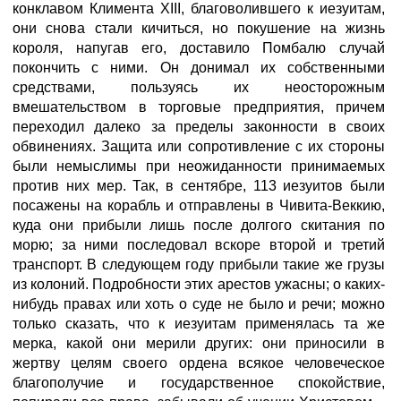
конклавом Климента XIII, благоволившего к иезуитам,
они снова стали кичиться, но покушение на жизнь
короля, напугав его, доставило Помбалю случай
покончить с ними. Он донимал их собственными
средствами, пользуясь их неосторожным
вмешательством в торговые предприятия, причем
переходил далеко за пределы законности в своих
обвинениях. Защита или сопротивление с их стороны
были немыслимы при неожиданности принимаемых
против них мер. Так, в сентябре, 113 иезуитов были
посажены на корабль и отправлены в Чивита-Веккию,
куда они прибыли лишь после долгого скитания по
морю; за ними последовал вскоре второй и третий
транспорт. В следующем году прибыли такие же грузы
из колоний. Подробности этих арестов ужасны; о каких-
нибудь правах или хоть о суде не было и речи; можно
только сказать, что к иезуитам применялась та же
мерка, какой они мерили других: они приносили в
жертву целям своего ордена всякое человеческое
благополучие и государственное спокойствие,