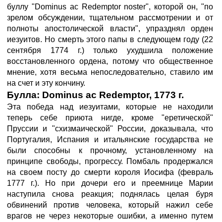
буллу "Dominus ас Redemptor noster", которой он, "по
зрелом обсуждении, тщательном рассмотрении и от
полноты апостолической власти", упразднял орден
иезуитов. Но смерть этого папы в следующем году (22
сентября 1774 г.) только ухудшила положение
восстановленного ордена, потому что общественное
мнение, хотя весьма непоследовательно, ставило им
на счет и эту кончину.
Булла: Dominus ас Redemptor, 1773 г.
Эта победа над иезуитами, которые не находили
теперь себе приюта нигде, кроме "еретической"
Пруссии и "схизмаической" России, доказывала, что
Португалия, Испания и итальянские государства не
были способны к прочному, установленному на
принципе свободы, прогрессу. Помбаль продержался
на своем посту до смерти короля Иосифа (февраль
1777 г.). Но при дочери его и преемнице Марии
наступила снова реакция; поднялась целая буря
обвинений против человека, который нажил себе
врагов не через некоторые ошибки, а именно путем