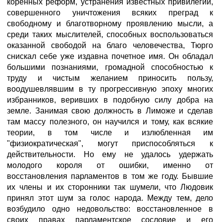
коренных реформ, устранения известных привилегий,
совершенного уничтожения всяких преград к
свободному и благотворному проявлению мысли, а
среди таких мыслителей, способных воспользоваться
оказанной свободой на благо человечества, Тюрго
снискал себе уже издавна почетное имя. Он обладал
большими познаниями, громадной способностью к
труду и чистым желанием приносить пользу,
воодушевлявшим в ту прогрессивную эпоху многих
избранников, веривших в подобную силу добра на
земле. Занимая свою должность в Лиможе и сделав
там массу полезного, он научился и тому, как всякие
теории, в том числе и излюбленная им
"физиократическая", могут приспособляться к
действительности. Но ему не удалось удержать
молодого короля от ошибки, именно от
восстановления парламентов в том же году. Бывшие
их члены и их сторонники так шумели, что Людовик
принял этот шум за голос народа. Между тем, дело
возбудило одно недовольство: восстановленное в
своих правах парламентское сословие и его