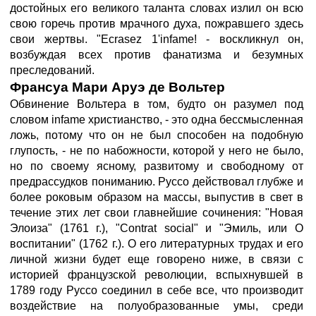
достойных его великого таланта словах излил он всю
свою горечь против мрачного духа, пожравшего здесь
свои жертвы. "Ecrasez 1'infame! - воскликнул он,
возбуждая всех против фанатизма и безумных
преследований.
Франсуа Мари Аруэ де Вольтер
Обвинение Вольтера в том, будто он разумел под
словом infame христианство, - это одна бессмысленная
ложь, потому что он не был способен на подобную
глупость, - не по набожности, которой у него не было,
но по своему ясному, развитому и свободному от
предрассудков пониманию. Руссо действовал глубже и
более роковым образом на массы, выпустив в свет в
течение этих лет свои главнейшие сочинения: "Новая
Элоиза" (1761 г.), "Contrat social" и "Эмиль, или О
воспитании" (1762 г.). О его литературных трудах и его
личной жизни будет еще говорено ниже, в связи с
историей французской революции, вспыхнувшей в
1789 году Руссо соединил в себе все, что производит
воздействие на полуобразованные умы, среди