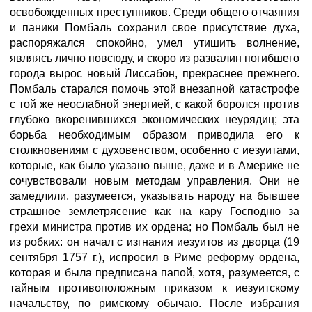
освобожденных преступников. Среди общего отчаяния
и паники Помбаль сохранил свое присутствие духа,
распоряжался спокойно, умел утишить волнение,
являясь лично повсюду, и скоро из развалин погибшего
города вырос новый Лиссабон, прекраснее прежнего.
Помбаль старался помочь этой внезапной катастрофе
с той же неослабной энергией, с какой боролся против
глубоко вкоренившихся экономических неурядиц; эта
борьба необходимым образом приводила его к
столкновениям с духовенством, особенно с иезуитами,
которые, как было указано выше, даже и в Америке не
сочувствовали новым методам управления. Они не
замедлили, разумеется, указывать народу на бывшее
страшное землетрясение как на кару Господню за
грехи министра против их ордена; но Помбаль был не
из робких: он начал с изгнания иезуитов из дворца (19
сентября 1757 г.), испросил в Риме реформу ордена,
которая и была предписана папой, хотя, разумеется, с
тайным противоположным приказом к иезуитскому
начальству, по римскому обычаю. После избрания