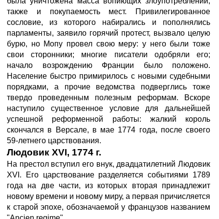
была уничтожена масса вопиющих злоупотреблений,
также и покупаемость мест. Привилегированное
сословие, из которого набирались и пополнялись
парламенты, заявило горячий протест, вызвало целую
бурю, но Мопу провел свою меру: у него были тоже
свои сторонники; многие писатели одобряли его;
начало возрождению Франции было положено.
Население быстро примирилось с новыми судебными
порядками, а прочие ведомства подверглись тоже
твердо проведенным полезным реформам. Вскоре
наступило существенное условие для дальнейшей
успешной реформенной работы: жалкий король
скончался в Версале, в мае 1774 года, после своего
59-летнего царствования.
Людовик XVI, 1774 г.
На престол вступил его внук, двадцатилетний Людовик
XVI. Его царствование разделяется событиями 1789
года на две части, из которых вторая принадлежит
новому времени и новому миру, а первая причисляется
к старой эпохе, обозначаемой у французов названием
"Ancien regime".