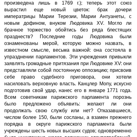
произведена лишь в 1769 г.); теперь этот союз
вырастил еще новый цветок: брак дочери
императрицы Марии Терезии, Марии Антуанеты, с
новым дофином, внуком Людовика XV. Могло ли
брачное торжество обойтись без ряда блестящих
празднеств? Последние годы Людовика были
ознаменованы мерой, которую можно назвать, в
известном смысле, весьма важной: она состояла в
упразднении парламентов. Эти учреждения привыкли
заявлять громадные притязания при Людовике XV: они
представляли собой постоянную оппозицию; присвоив
себе право судебного приговора, они хотели
насиловать верховную власть. Канцлер Мопу, искусно
подготовив свой удар, нанес его в январе 1771 года.
Всем советникам парижского парламента порознь
было предложено объявить: желают ли они
продолжать свою службу или нет? Отказавшиеся,
числом более 150, были сосланы, а взамен прежнего
порядка в округе парижского парламента были
учреждены шесть новых высших судов; одновременно