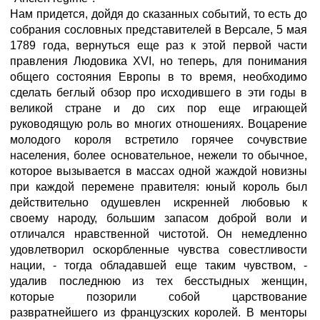
Нам придется, дойдя до сказанных событий, то есть до
собрания сословных представителей в Версале, 5 мая
1789 года, вернуться еще раз к этой первой части
правления Людовика XVI, но теперь, для понимания
общего состояния Европы в то время, необходимо
сделать беглый обзор про исходившего в эти годы в
великой стране и до сих пор еще играющей
руководящую роль во многих отношениях. Воцарение
молодого короля встретило горячее сочувствие
населения, более основательное, нежели то обычное,
которое вызывается в массах одной жаждой новизны
при каждой перемене правителя: юный король был
действительно одушевлен искренней любовью к
своему народу, большим запасом доброй воли и
отличался нравственной чистотой. Он немедленно
удовлетворил оскорбленные чувства совестливости
нации, - тогда обладавшей еще таким чувством, -
удалив последнюю из тех бесстыдных женщин,
которые позорили собой царствование
развратнейшего из французских королей. В менторы