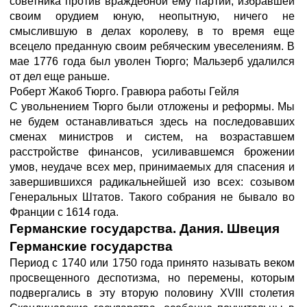
советника против враждебной ему партии, избравшей
своим орудием юную, неопытную, ничего не
смыслившую в делах королеву, в то время еще
всецело преданную своим ребяческим увеселениям. В
мае 1776 года был уволен Тюрго; Мальзерб удалился
от дел еще раньше.
Роберт Жакоб Тюрго. Гравюра работы Гейля
С увольнением Тюрго были отложены и реформы. Мы
не будем останавливаться здесь на последовавших
сменах министров и систем, на возраставшем
расстройстве финансов, усиливавшемся брожении
умов, неудаче всех мер, принимаемых для спасения и
завершившихся радикальнейшей изо всех: созывом
Генеральных Штатов. Такого собрания не бывало во
Франции с 1614 года.
Германские государства. Дания. Швеция
Германские государства
Период с 1740 или 1750 года принято называть веком
просвещенного деспотизма, но перемены, которым
подвергались в эту вторую половину XVIII столетия