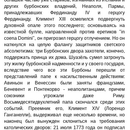
других бурбонских владений, Неаполя, Пармы,
принадлежавших Фердинанду IV и герцогу
Фердинанду. Климент XIII осмелился подвергнуть
духовной опале этого последнего; основываясь на
известной булле, направленной против еретиков "in
coena Domini", он пригрозил герцогу отлучением. Но он
наткнулся на целую фалангу защитников светского
абсолютизма: три Бурбонских двора захотели, конечно,
поддержать принца их дома. Шуазёль сумел затронуть
эту жилку бурбонской надменности и у своего государя,
вследствие чего все эти Бурбоны перешли от
представлений папе к насильственным действиям:
Авиньон и Венессин были заняты французами,
Беневент и Понтекорво - неаполитанцами, причем
союзники угрожали даже Риму.
Восьмидесятидвухлетний папа скончался среди этих
событий. Преемник его, Климент XIV (Лоренцо
Ганганелли), выдерживал еще несколько времени, но
наконец был вынужден склониться на требования
католических дворов: 21 июля 1773 года он подписал