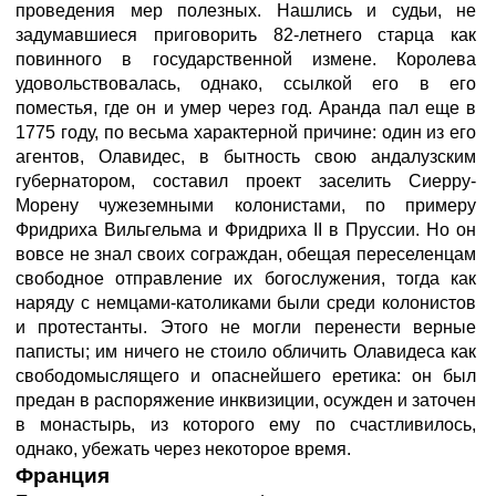
проведения мер полезных. Нашлись и судьи, не
задумавшиеся приговорить 82-летнего старца как
повинного в государственной измене. Королева
удовольствовалась, однако, ссылкой его в его
поместья, где он и умер через год. Аранда пал еще в
1775 году, по весьма характерной причине: один из его
агентов, Олавидес, в бытность свою андалузским
губернатором, составил проект заселить Сиерру-
Морену чужеземными колонистами, по примеру
Фридриха Вильгельма и Фридриха II в Пруссии. Но он
вовсе не знал своих сограждан, обещая переселенцам
свободное отправление их богослужения, тогда как
наряду с немцами-католиками были среди колонистов
и протестанты. Этого не могли перенести верные
паписты; им ничего не стоило обличить Олавидеса как
свободомыслящего и опаснейшего еретика: он был
предан в распоряжение инквизиции, осужден и заточен
в монастырь, из которого ему по счастливилось,
однако, убежать через некоторое время.
Франция