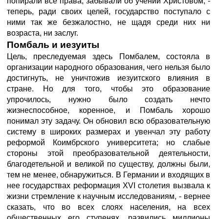
попирали все права, забывали об учении Христовом, -
теперь, ради своих целей, государство поступало с
ними так же безжалостно, не щадя среди них ни
возраста, ни заслуг.
Помбаль и иезуиты
Цель, преследуемая здесь Помбалем, состояла в
организации народного образования, чего нельзя было
достигнуть, не уничтожив иезуитского влияния в
стране. Но для того, чтобы это образование
упрочилось, нужно было создать нечто
жизнеспособное, коренное, и Помбаль хорошо
понимал эту задачу. Он обновил всю образовательную
систему в широких размерах и увенчал эту работу
реформой Коимбрского университета; но слабые
стороны этой преобразовательной деятельности,
благодетельной и великой по существу, должны были,
тем не менее, обнаружиться. В Германии и входящих в
нее государствах реформация XVI столетия вызвала к
жизни стремление к научным исследованиям, - вернее
сказать, что во всех слоях населения, на всех
общественных его ступенях, развились миллионы