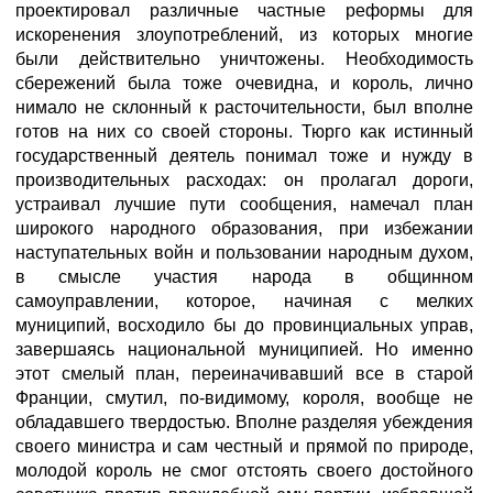
проектировал различные частные реформы для
искоренения злоупотреблений, из которых многие
были действительно уничтожены. Необходимость
сбережений была тоже очевидна, и король, лично
нимало не склонный к расточительности, был вполне
готов на них со своей стороны. Тюрго как истинный
государственный деятель понимал тоже и нужду в
производительных расходах: он пролагал дороги,
устраивал лучшие пути сообщения, намечал план
широкого народного образования, при избежании
наступательных войн и пользовании народным духом,
в смысле участия народа в общинном
самоуправлении, которое, начиная с мелких
муниципий, восходило бы до провинциальных управ,
завершаясь национальной муниципией. Но именно
этот смелый план, переиначивавший все в старой
Франции, смутил, по-видимому, короля, вообще не
обладавшего твердостью. Вполне разделяя убеждения
своего министра и сам честный и прямой по природе,
молодой король не смог отстоять своего достойного