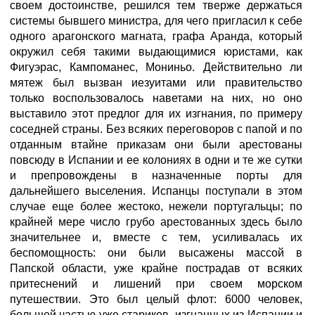
своем достоинстве, решился тем тверже держаться
системы бывшего министра, для чего пригласил к себе
одного арагонского магната, графа Аранда, который
окружил себя такими выдающимися юристами, как
Фигуэрас, Кампоманес, Мониньо. Действительно ли
мятеж был вызван иезуитами или правительство
только воспользовалось наветами на них, но оно
выставило этот предлог для их изгнания, по примеру
соседней страны. Без всяких переговоров с папой и по
отданным втайне приказам они были арестованы
повсюду в Испании и ее колониях в одни и те же сутки
и препровождены в назначенные порты для
дальнейшего выселения. Испанцы поступали в этом
случае еще более жестоко, нежели португальцы; по
крайней мере число грубо арестованных здесь было
значительнее и, вместе с тем, усиливалась их
беспомощность: они были высажены массой в
Папской области, уже крайне пострадав от всяких
притеснений и лишений при своем морском
путешествии. Это был целый флот: 6000 человек,
большей частью уже стариков, изгнанных из Испании и