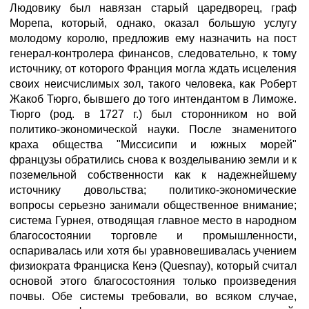
Людовику был навязан старый царедворец, граф
Морепа, который, однако, оказал большую услугу
молодому королю, предложив ему назначить на пост
генерал-контролера финансов, следовательно, к тому
источнику, от которого Франция могла ждать исцеления
своих неисчислимых зол, такого человека, как Роберт
Жакоб Тюрго, бывшего до того интендантом в Лиможе.
Тюрго (род. в 1727 г.) был сторонником но вой
политико-экономической науки. После знаменитого
краха общества "Миссисипи и южных морей"
французы обратились снова к возделыванию земли и к
поземельной собственности как к надежнейшему
источнику довольства; политико-экономические
вопросы серьезно занимали общественное внимание;
система Гурнея, отводящая главное место в народном
благосостоянии торговле и промышленности,
оспаривалась или хотя бы уравновешивалась учением
физиократа Франциска Кенэ (Quesnay), который считал
основой этого благосостояния только произведения
почвы. Обе системы требовали, во всяком случае,