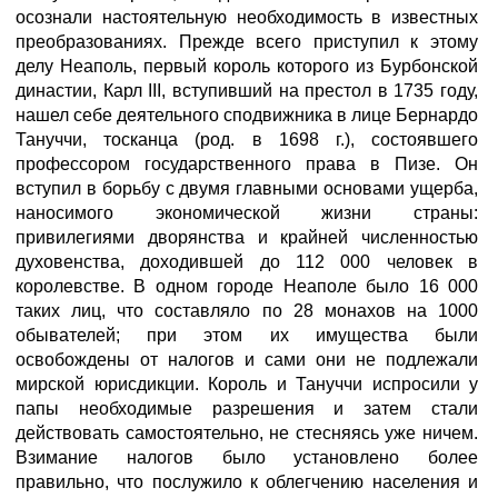
осознали настоятельную необходимость в известных
преобразованиях. Прежде всего приступил к этому
делу Неаполь, первый король которого из Бурбонской
династии, Карл III, вступивший на престол в 1735 году,
нашел себе деятельного сподвижника в лице Бернардо
Тануччи, тосканца (род. в 1698 г.), состоявшего
профессором государственного права в Пизе. Он
вступил в борьбу с двумя главными основами ущерба,
наносимого экономической жизни страны:
привилегиями дворянства и крайней численностью
духовенства, доходившей до 112 000 человек в
королевстве. В одном городе Неаполе было 16 000
таких лиц, что составляло по 28 монахов на 1000
обывателей; при этом их имущества были
освобождены от налогов и сами они не подлежали
мирской юрисдикции. Король и Тануччи испросили у
папы необходимые разрешения и затем стали
действовать самостоятельно, не стесняясь уже ничем.
Взимание налогов было установлено более
правильно, что послужило к облегчению населения и