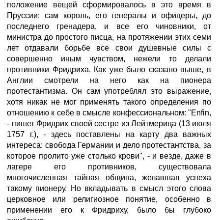
положение вещей сформировалось в это время в
Пруссии: сам король, его генералы и офицеры, до
последнего гренадера, и все его чиновники, от
министра до простого писца, на протяжении этих семи
лет отдавали борьбе все свои душевные силы с
совершенно иным чувством, нежели то делали
противники Фридриха. Как уже было сказано выше, в
Англии смотрели на него как на пионера
протестантизма. Он сам употреблял это выражение,
хотя никак не мог применять такого определения по
отношению к себе в смысле конфессиональном: "Enfin,
- пишет Фридрих своей сестре из Лейтмерица (13 июля
1757 г.), - здесь поставлены на карту два важных
интереса: свобода Германии и дело протестантства, за
которое пролито уже столько крови", - и везде, даже в
лагере его противников, существовала
многочисленная тайная община, желавшая успеха
такому пионеру. Но вкладывать в смысл этого слова
церковное или религиозное понятие, особенно в
применении его к Фридриху, было бы глубоко