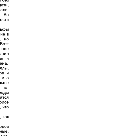
я без
ети,
зали.
. Во
ести
льфы
ние в
, но
Батт
шное
анил
ая и
ена.
ллы,
ов и
 и о
льше
 по-
обеды
ятся
арисе
, что
, как
одов
ные,