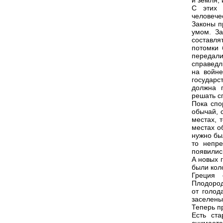
и земля,
С этих 
человече
Законы п
умом. За
составля
потомки 
передал
справедл
на войне
государс
должна 
решать с
Пока спо
обычай, 
местах, 
местах о
нужно бы
то непре
появилис
А новых 
были кол
Греция 
Плодород
от голод
заселены
Теперь п
Есть ст