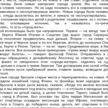
я с места, перебирается на новое и там ставит отдельное селе
таковы были новые заморские города греков. Мы их назы
м словом «колонии». Но не надо понимать его в современном см
зависимые и эксплуатируемые земли». Новые города были незави
х, откуда выселились их жители, и нимало не эксплуатировались 
 отношение взрослых детей к родителям: независимое, но с почте
ство, основавшее колонию, так и называлось по-грече
лия», то есть «город-мать».
кой колонизации было три направления. Первое — на запад: там 
ы берега Южной Италии и Сицилии (где вырос город Сиракузы
е поселения продвинулись еще дальше. Второе — на север: ч
е море в Черное море и по его берегам, вплоть до нынешних Оль
а, Керчи и Риони. Третье — на юг: через Средиземное море, в Ки
ные места. Все колонии были приморские. «Греки живут вокруг моря
вокруг болота», — говорил философ Платон. Отправляясь в п
нцы обращались к дельфийскому Аполлону за советом, куда ех
 факел от священного огня «города-матери», садились на су
 детьми и плыли к чужим берегам. Там договорами или силой отби
х племен кусок прибрежной земли, ставили храмы, возводили до
 поля.
елые города бросали старые места и переправлялись на новые. К
садили ионийский город Фокею, то фокейцы всем народом сел
 бросили в море кусок железа, сказали: «Когда это железо всплыв
гда и мы вернемся под власть персов!» — и отплыли в западные мо
тплывал не целый народ, а целое поколение. Тарент, самый бол
й город в Италии, был основан так. Шла первая Мессенская во
лет спартанцы осаждали мессенцев на горе Ифоме, поклявшис
ться в Спарту до победного конца; десять лет спартанки в Сп