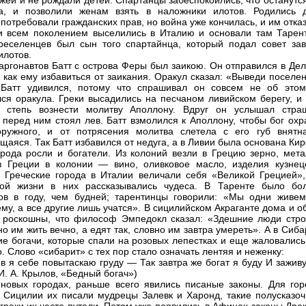
жей и не рождали детей. Спартанцы забеспокоились, что останутс
а, и позволили женам взять в наложники илотов. Родились д
 потребовали гражданских прав, но война уже кончилась, и им отка
и всем поколением выселились в Италию и основали там Тарент
реселенцев был сын того спартайнца, который подал совет зав
илотов.
аргонавтов Батт с острова Феры был заикою. Он отправился в Де
, как ему избавиться от заикания. Оракул сказал: «Выведи поселе
 Батт удивился, потому что спрашивал он совсем не об этом
ся оракула. Греки высадились на песчаном ливийском берегу, и 
 степь вознести молитву Аполлону. Вдруг он услышал стра
 перед ним стоял лев. Батт взмолился к Аполлону, чтобы бог охр
оружного, и от потрясения молитва слетела с его губ внятн
щаяся. Так Батт избавился от недуга, а в Ливии была основана Кир
рода росли и богатели. Из колоний везли в Грецию зерно, мета
з Греции в колонии — вино, оливковое масло, изделия кузнец
. Греческие города в Италии величали себя «Великой Грецией»,
ной жизни в них рассказывались чудеса. В Таренте было бо
ов в году, чем будней; тарентинцы говорили: «Мы одни живем
му, а все другие лишь учатся». В сицилийском Акраганте дома и 
 роскошны, что философ Эмпедокл сказал: «Здешние люди стро
но им жить вечно, а едят так, словно им завтра умереть». А в Сиб
ие богачи, которые спали на розовых лепестках и еще жаловались
. Слово «сибарит» с тех пор стало означать лентяя и неженку:
в я себе повытаскаю груду — Так завтра же богат я буду И заживу
И. А. Крылов, «Бедный богач»)
 новых городах, раньше всего явились писаные законы. Для гор
 Сицилии их писали мудрецы Залевк и Харонд, такие полусказоч