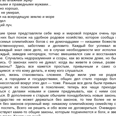
ь во влажный эфир
ыми и праведными мужами...
ано хорошо,
, не умирая,
я на всеродящую землю и море
дел
ий луч.
ие греки представляли себе мир и мировой порядок очень про
них был похож на удобное родовое хозяйство, которое сообща 
семья олимпийских богов с ее домочадцами — низшими божеств
бственноручно, заботливо и деловито. Каждый бог успевал в
 каждый знал свое дело, но в случае необходимости мог исполни
аждый, завидев непорядок, тотчас вмешивался сам и восстанавл
е. Случались недоразумения и ссоры, как во всяком доме, но бы
ись. О законах никто не думал: когда вы живете в семье, разве
аконы? Здесь все кажется простым, привычным и само с
имся: и что кому делать, и кому кого слушаться.
ло, жизнь становилась сложнее. Люди жили уже не родо
и, а городами и государствами, общих дел стало гораздо бол
 несогласий вокруг этих дел — тоже. Раньше все дела были привы
ющиеся из поколения в поколение; теперь все чаще приходи
аться с делами новыми и самим придумывать, как с ними со
ься. В дополнение к старым обычаям понадобились новые законы
ударство не может держаться без законов, то тем более не м
я без законов огромный мир: никакому олимпийскому семейству с
 поспеть, Всего не решить и обо всем не договориться. Очевидно
ствуют какие-то общие законы, которым подчиняются и боги, и зв