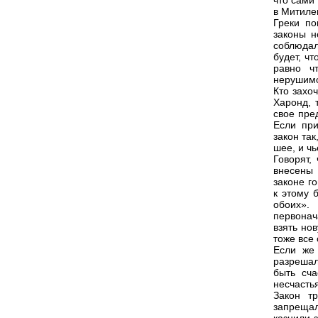
что сами
в Митилен
Греки по
законы н
соблюдал
будет, ч
равно ч
нерушимо
Кто захо
Харонд, 
свое пре
Если при
закон так
шее, и чь
Говорят,
внесены 
законе г
к этому 
обоих».
первонач
взять но
тоже все 
Если же
разрешал
быть сча
несчасть
Закон т
запреща