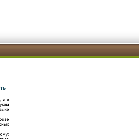
сть
, и в
уквы
зыке
house
сных
ному: