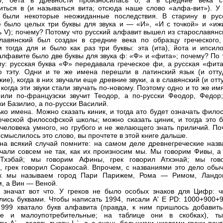
р, бета в древности произносилась б, а в средние века с
иться в (и называться вита; отсюда наше слово «алфа-вит»). У 
 были некоторые неожиданные последствия. В старину в рус
 было целых три буквы для звука и — «И», «И с точкой» и «иж
ь V); почему? Потому что русский алфавит вышел из старославянс
лавянский был создан в средние века по образцу греческого,
м тогда для и было как раз три буквы: эта (ита), йота и ипсило
алфавите было две буквы для звука ф: «Ф» и «фита»; почему? По 
у: русская буква «Ф» передавала греческое фи, а русская «фит
ю тэту. Одни и те же имена перешли в латинский язык (и отту
ие), когда в них звучали еще древние звуки, а в славянский (и отт
 когда эти звуки стали звучать по-новому. Поэтому одно и то же им
или по-французски звучит Теодор, а по-русски Феодор, Федор;
ки Базилио, а по-русски Василий.
ько имена. Можно сказать киник, и тогда ато будет означать фил
еческой философской школы; можно сказать циник, и тогда это б
 человека умного, но грубого и не желающего знать приличий. По
смыслилось это слово, вы прочтете в этой книге дальше.
на всякий случай помните: на самом деле древнегреческие назв
учали совсем не так, как их произносим мы. Мы говорим Фивы, а 
 Тхэбай; мы говорим Афины, грек говорил Атхэнай; мы гов
, грек говорил Сюракосай. Впрочем, с названиями это дело обыч
ак мы называем город Пари Парижем, Рома — Римом, Ланд
, а Вин — Веной.
значат вот что. У греков не было особых знаков для Цифр: ч
лись буквами. Чтобы написать 1994, писали А' E PD: 1000+900+9
999 хватало букв алфавита (правда, к ним пришлось добавить
ые и малоупотребительные; на таблице они в скобках), ты