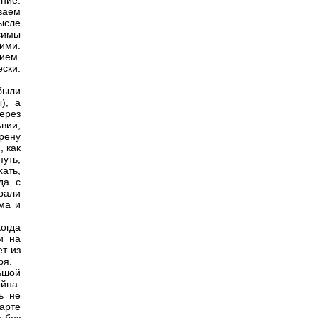
ние.
ваем
ысле
симы
ими.
нием.
ски:
были
), а
ерез
вии,
рену
, как
уть,
ать,
да с
рали
ма и
огда
и на
ет из
ря.
ьшой
йна.
ь не
арте