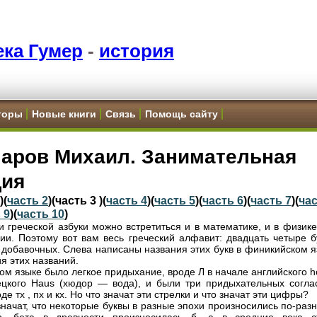
ка Гумер
-
история
торы
Новые книги
Связь
Помощь сайту
паров Михаил. Занимательная
ция
)(
часть 2
)(часть 3 )(
часть 4
)(
часть 5
)(
часть 6
)(
часть 7
)(
ча
 9
)(
часть 10
)
и греческой азбуки можно встретиться и в математике, и в физике
ии. Поэтому вот вам весь греческий алфавит: двадцать четыре б
 добавочных. Слева написаны названия этих букв в финикийском я
я этих названий.
ком языке было легкое придыхание, вроде Л в начале английского 
цкого Haus (хюдор — вода), и были три придыхательных согла
оде тх , пх и кх. Но что значат эти стрелки и что значат эти цифры?
значат, что некоторые буквы в разные эпохи произносились по-раз