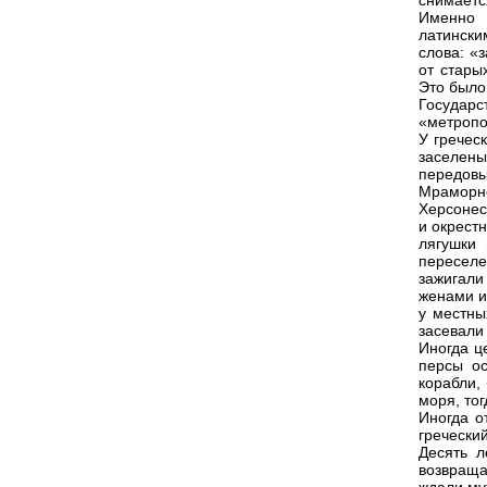
снимаетс
Именно 
латински
слова: «
от стары
Это было
Государ
«метропо
У гречес
заселен
передовы
Мраморно
Херсонес
и окрест
лягушки 
переселе
зажигали
женами и
у местны
засевали
Иногда ц
персы о
корабли,
моря, то
Иногда о
гречески
Десять 
возвраща