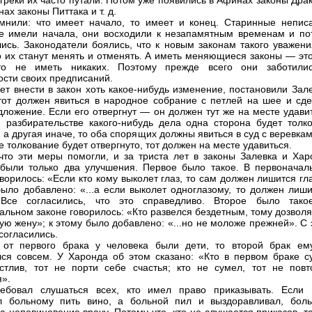
 греки их часто путали. Потом уже появились в Афинах законы Дра
ах законы Питтака и т. д.
мнили: что имеет начало, то имеет и конец. Старинные непис
е имели начала, они восходили к незапамятным временам и по
ись. Законодатели боялись, что к новым законам такого уважени
то их станут менять и отменять. А иметь меняющиеся законы — эт
то не иметь никаких. Поэтому прежде всего они заботили
сти своих предписаний.
чет внести в закон хоть какое-нибудь изменение, постановили Зал
тот должен явиться в народное собрание с петлей на шее и сде
дложение. Если его отвергнут — он должен тут же на месте удави
 разбирательстве какого-нибудь дела одна сторона будет толко
, а другая иначе, то оба спорящих должны явиться в суд с веревка
е толкование будет отвергнуто, тот должен на месте удавиться.
 что эти меры помогли, и за триста лет в законы Залевка и Хар
были только два улучшения. Первое было такое. В первоначал
оворилось: «Если кто кому выколет глаз, то сам должен лишится гл
было добавлено: «...а если выколет одноглазому, то должен лиши
 Все согласились, что это справедливо. Второе было тако
альном законе говорилось: «Кто развелся бездетным, тому дозвол
вую жену»; к этому было добавлено: «...но не моложе прежней». С
согласились.
 от первого брака у человека были дети, то второй брак ем
ся совсем. У Харонда об этом сказано: «Кто в первом браке с
стлив, тот не порти себе счастья; кто не сумел, тот не повт
я».
ребовал слушаться всех, кто имел право приказывать. Если 
л больному пить вино, а больной пил и выздоравливал, боль