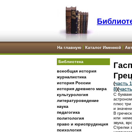
Библиоте
На главную
Каталог Именной
Ав
Библиотека
Гас
всеобщая история
Гре
журналистика
история России
(
часть 1
история древнего мира
8
)(
часть
С буквам
культурология
астроном
литературоведение
плюс три
наука
и значени
педагогика
В гречес
или неме
политология
звука, вр
право и юриспруденция
Стрелки 
психология