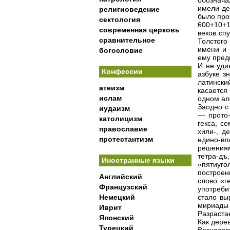
обознача
имели де
религиоведение
было про
сектология
600+10+1
современная церковь
веков спу
сравнительное
Толстого
имени и 
богословие
ему пред
И не уди
Конфессии
азбуке з
латински
атеизм
касается 
ислам
одном алф
Заодно с
иудаизм
— прото-
католицизм
гекса, с
православие
хили-, д
протестантизм
едино-в
решениям
тетра-дъ
Иностранные языки
«пятиуго
построен
Английский
слово «г
Французский
употреби
Немецкий
стало вы
мириады з
Иврит
Разраста
Японский
Как дере
Турецкий