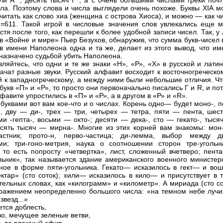
ли А` , десять тысяч I `, а с очень большими числами греки поч
ла. Поэтому слова и числа выглядели очень похоже. Буквы ХIА м
читать как слово хиа (женщина с острова Хиоса), и можно — как ч
=611. Такой игрой в числовые значения слов увлекались еще м
стя после того, как перешли к более удобной записи чисел. Так, у
 в «Войне и мире» Пьер Безухов, обнаружив, что сумма букв-чисел 
в имени Наполеона одна и та же, делает из этого вывод, что им
назначено судьбой убить Наполеона.
вляйтесь, что одни и те же знаки «Н», «Р», «X» в русской и лати
начат разные звуки. Русский алфавит восходит к восточногреческо
й к западногреческому, а между ними были небольшие отличия. Чт
букв «П» и «Р», то просто они первоначально писались Г и R, и по
авите упростились в «П» и «Р», а в другом в «Р» и «R».
 буквами вот вам кое-что и о числах. Корень одно— будет моно-, 
, дву — ди-, трех — три, четырех — тетра, пяти — пента, шес
еми -гепта-, восьми — окто-; десяти — дека-, сто — гекато-, тыс
есять тысяч — мирна-. Многие из этих корней вам знакомы: мон-
ластник; прото-н, перво-частица; ди-лемма, выбор между д
и; три-гоно-метрия, наука о соотношении сторон тре-угольни
, то есть попросту «четвертка», лист, сложенный вчетверо; пента
льник», так называется здание американского военного министерс
ное в форме пяти-угольника. Гекато— исказилось в гект— и вош
ектар» (сто соток); хили— исказилось в кило— и присутствует в 
тельных словах, как «килограмм» и «километр». А мириада (сто с
ражением неопределенно большого числа: «на темном небе лучи
везд...»
ется доблесть,
во, мечущее зеленые ветви,