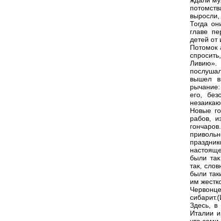
ждали му
потомств
выросли,
Тогда он
главе пе
детей от 
Потомок 
спросить
Ливию».
послушал
вышел в
рычание:
его, без
незаикаю
Новые го
рабов, и
гончаров
приволь
праздник
настояще
были так
так, слов
были так
им жестко
Червонце
сибарит.(
Здесь, в
Италии и