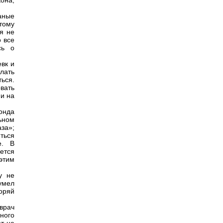
кона,
аные
тому
я не
о все
сь о
евк и
лать
ться.
вать
ми на
онда
ьном
аза»;
ться
е. В
яется
 этим
у не
умел
оряй
врач
ного