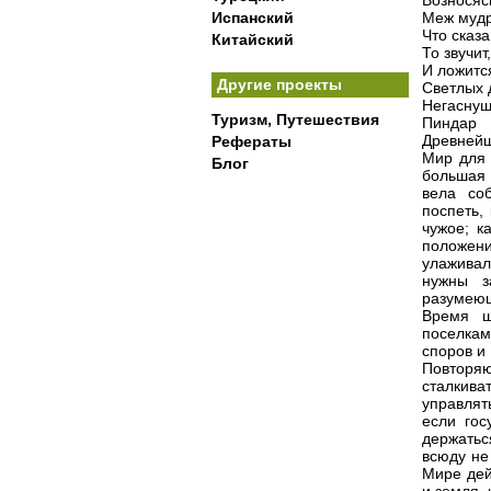
Возносяс
Испанский
Меж мудр
Что сказ
Китайский
То звучит
И ложитс
Другие проекты
Светлых 
Негаснущ
Туризм, Путешествия
Пиндар
Древнейш
Рефераты
Мир для 
Блог
большая 
вела со
поспеть,
чужое; к
положени
улаживал
нужны з
разумеющ
Время ш
поселкам
споров и
Повторя
сталкив
управлят
если гос
держатьс
всюду не
Мире дей