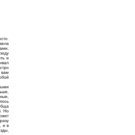
сто.
вела
ами,
сюду
ть и
ивал
стро
 вам
обой
выми
ьше,
чные,
лось
обща
. Но
ожет
разу
, и в
езды,