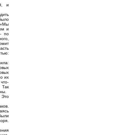
й, и
дить
было
 «Мы
ом и
— по
ого,
рмит
ласть
тью:
ила:
новых
овых
Но их
 что-
 Так
ны.
. Это
ков.
аясь
были
оря.
ения