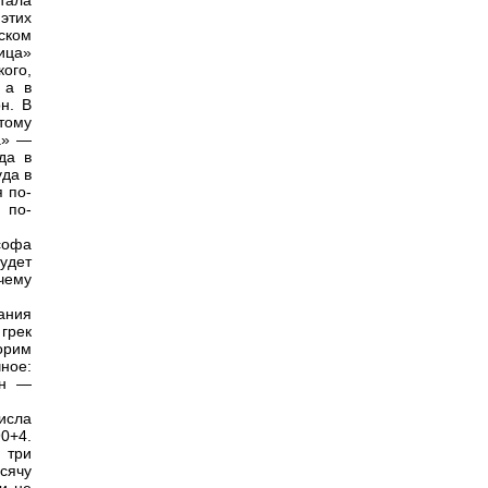
тала
этих
ском
ица»
кого,
 а в
н. В
тому
а» —
да в
уда в
я по-
 по-
ософа
удет
чему
ания
грек
орим
ное:
он —
исла
0+4.
 три
сячу