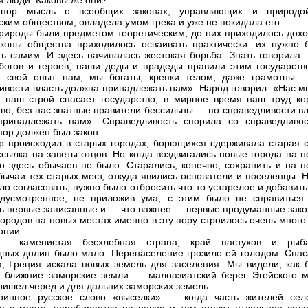
 и люди. Каковы же они?
пор мысль о всеобщих законах, управляющих и природо
ским обществом, овладела умом грека и уже не покидала его.
рироды были предметом теоретическим, до них приходилось дохо
коны общества приходилось осваивать практически: их нужно 
ть самим. И здесь начиналась жестокая борьба. Знать говорила:
богов и героев, наши деды и прадеды правили этим государств
и свой опыт нам, мы богаты, крепки телом, даже грамотны 
ивости власть должна принадлежать нам». Народ говорил: «Нас мн
 наш строй спасает государство, в мирное время наш труд ко
тво, без нас знатные правители бессильны — по справедливости в
принадлежать нам». Справедливость спорила со справедливос
пор должен был закон.
р происходил в старых городах, борющихся сдерживала старая с
ссылка на заветы отцов. Но когда воздвигались новые города на 
то здесь обычаев не было. Старались, конечно, сохранить и на н
бычаи тех старых мест, откуда явились основатели и поселенцы. 
ло согласовать, нужно было отбросить что-то устарелое и добавить
дусмотренное; не приложив ума, с этим было не справиться.
ь первые записанные и — что важнее — первые продуманные зако
городов на новых местах именно в эту пору строилось очень много
онии.
— каменистая бесхлебная страна, край пастухов и рыба
ных долин было мало. Перенаселение грозило ей голодом. Спас
а, Греция искала новых земель для заселения. Мы видели, как 
 ближние заморские земли — малоазиатский берег Эгейского м
ришел черед и для дальних заморских земель.
аринное русское слово «выселки» — когда часть жителей сел