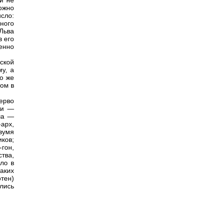
ти не
ожно
исло:
ного
 Льва
в его
енно
нской
му, а
о же
том в
перво
ти —
яча —
арх,
вумя
ков;
-гон,
тва,
ло в
таких
отен)
лись