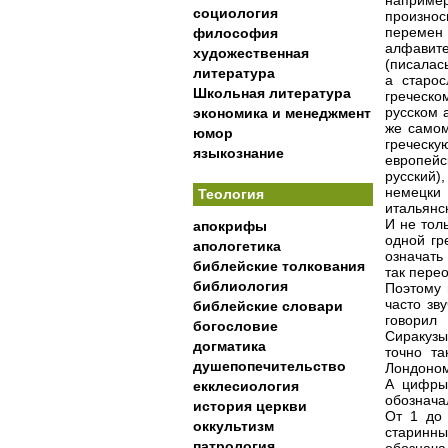
наприме
социология
произнос
перемен
философия
алфавите
художественная
(писалас
литература
а старос
Школьная литература
греческо
русском 
экономика и менеджмент
же самом
юмор
греческу
языкознание
европейск
русский),
немецки 
Теология
итальянс
И не тол
апокрифы
одной гр
апологетика
означать
библейские толкования
так перео
библиология
Поэтому 
часто зв
библейские словари
говорил
богословие
Сиракузы
догматика
точно т
душепопечительство
Лондоном
А цифры 
екклесиология
обознача
история церкви
От 1 до 
оккультизм
старинн
патрология