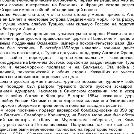
 социально-политические потрясения, первая не решилась жертво
сии своими интересами на Балканах, а Франция хотела разре
ий кризис именно войной, объединяющей нацию.
ьство России считало, что на свою сторону можно привлечь Анг
 ей Египет и некоторые острова Средиземного моря. Но та рассу
: лучше иметь слабую Турцию, чем сильную Россию на подступ
 Востоку и Индии.
емя Турции был предъявлен ультиматум со стороны России по по
вления прав русской православной церкви в Палестине и предста
вным подданным Османской империи покровительство царя. Да
ум был отклонен. В октябре1853года начались военные дейст
казалась в изоляции, а Турция получила поддержку Англии и Франц
ая война порождена торгово-колониальным соперничес
ких держав на Ближнем Востоке, борьбой за раздел владений Турц
твом в черноморских проливах и на Балканах. Эта война 
дливой, захватнической с обеих сторон. Каждыйиз ее участн
вал свои корыстные, агрессивные цели.
ально русская армия нанесла крупные поражения турецким войс
ей победой был разгром турецкого флота русской эскадрой
ванием адмирала Нахимова в Синопском сражении, что и уско
ие в войну Англии и Франции. В марте 1854г. названные дер
 войну России. Своими военно-морскими силами они блокировали
морское побережье и предприняли попытки высадить десанты.
м море противник подверг варварской бомбардировке из 350 ор
на Балтике - Свеаборг и Кронштадт, на Белом море ими был обстр
кий монастырь и г.Колу на Мурманском побережье, на Камч
ь угроза захвата Петропавловска. Получилось так, что осенью 18
действия были перенесены полностью на территорию России.