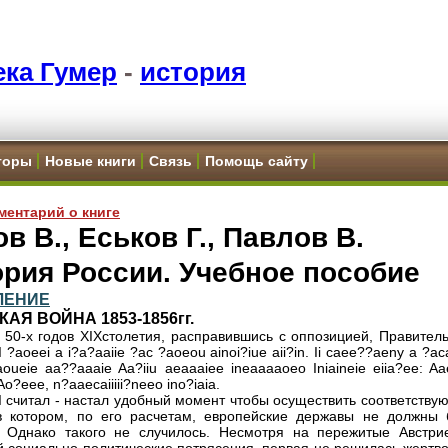
ка Гумер
-
история
торы
Новые книги
Связь
Помощь сайту
ментарий о книге
в В., Еськов Г., Павлов В.
рия России. Учебное пособие
ЛЕНИЕ
АЯ ВОЙНА 1853-1856гг.
 50-х годов XIXстолетия, расправившись с оппозицией, Правитель
 ?aoeei a i?a?aaiie ?ac ?aoeou ainoi?iue aii?in. Ii caee??aeny a ?a
oueie aa??aaaie Aa?iiu aeaaaiee ineaaaaoeo Iniaineie eiia?ee: Aa
Ao?eee, n?aaecaiiiii?neeo ino?iaia.
I считал - настал удобный момент чтобы осуществить соответству
в котором, по его расчетам, европейские державы не должны 
 Однако такого не случилось. Несмотря на пережитые Австри