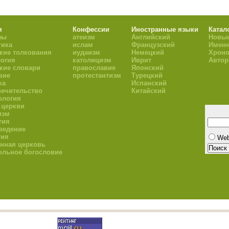
я
Конфессии
Иностранные языки
Катал
фы
атеизм
Английский
Новые
тика
ислам
Французский
Имен
кие толкования
иудаизм
Немецкий
Хроно
огия
католицизм
Иврит
Авто
кие словари
православие
Японский
вие
протестантизм
Турецкий
ка
Испанский
ечительство
Китайский
ология
 церкви
изм
гия
ведение
гия
We
нная церковь
ельное богословие