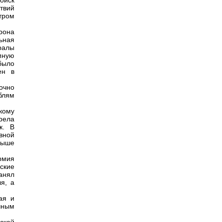
ойск
твий
тром
рона
ьная
ралы
мную
было
ен в
точно
блям
кому
рела
к. В
вной
выше
армия
ские
анял
я, а
ая и
чным