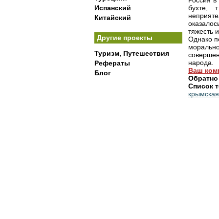
Россия в
Испанский
бухте, 
неприяте
Китайский
оказало
тяжесть 
Другие проекты
Однако п
моральн
Туризм, Путешествия
совершен
народа.
Рефераты
Ваш ком
Блог
Обратно
Список т
крымская