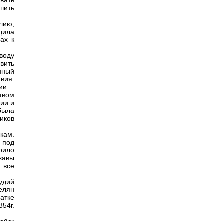
вать
шить
лию,
дила
ах к
воду
вить
нный
вия.
ии.
твом
ии и
была
иков
кам.
 под
рило
жавы
 все
удий
елян
атке
54г.