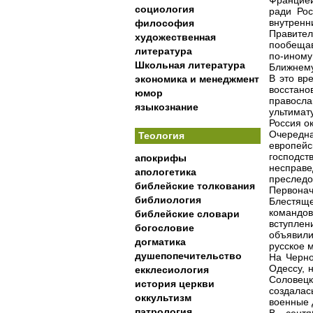
Францией
социология
ради Рос
внутренн
философия
Правител
художественная
пообещав
литература
по-иному
Школьная литература
Ближнему
В это вр
экономика и менеджмент
восстано
юмор
правосла
языкознание
ультимат
Россия о
Очередн
Теология
европейс
господс
апокрифы
несправе
апологетика
преследо
библейские толкования
Первонач
библиология
Блестящ
командо
библейские словари
вступлен
богословие
объявили
догматика
русское 
душепопечительство
На Черно
Одессу, 
екклесиология
Соловец
история церкви
создалас
оккультизм
военные 
патрология