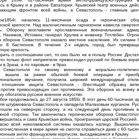
бре 1854г. 62-тысячная армия англо-французско-турецких в
сь в Крыму и в районе Евпатории. Крымский театр военных дейс
шающим фронтом всей войны, а Севастополь - главным цен
ре1854г. началась 11-месячная осада и героическая обо
ской крепости. Над малочисленным гарнизоном нависла смертел
ть. Оборону возглавили прославленные военачальники: адми
, Нахимов, Истомин; генерал Хрулев и инженер Тотлебен. Огро
 обороне Севастополя оказало местное население. Их силами 
но 8 бастионов. В течение 2-х недель город был превращ
пную крепость.
орить о соотношении сил, то оно было не в пользу России. Доста
 что только флот неприятеля превосходил русский по боевым кора
 в 3раза, а по паровым - в 9раз.
 Севастополя по своему военному и морально-политичес
ию вышла за рамки обычной боевой операции и приоб
иональное звучание, получила широкий международный откли
 отношении защита Севастополя - блестящий образец акти
против превосходящих сил противника. Эта оборона ко всему 
му обогатила русское военное искусство.
бои продолжались до 27 августа 1855г. В этот день 60-тысячная 
ля штурмовала Севастополь и овладела Малаховым курганом. Рус
тошли на северную сторону, а на следующий день противник з
ной стороны. Так закончилась героическая оборона Севастопол
авершилась и сама Крымская война, проигранная царской Россией.
аско всей николаевской системы оказалась налицо. Вышколенн
огочисленная в мире армия не смогла справиться даже с 60-тыся
ионным англо-французским корпусом, высадившимся в Крыму.