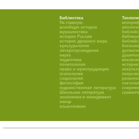
Библиотека
Теологи
На главную
апокри
всеобщая история
апологе
журналистика
библейс
история России
библиол
история древнего мира
библейс
культурология
богосло
литературоведение
догмати
наука
душепоп
педагогика
екклеси
политология
история
право и юриспруденция
оккульт
психология
патроло
социология
религио
философия
сектоло
художественная литература
совреме
Школьная литература
сравнит
экономика и менеджмент
юмор
языкознание