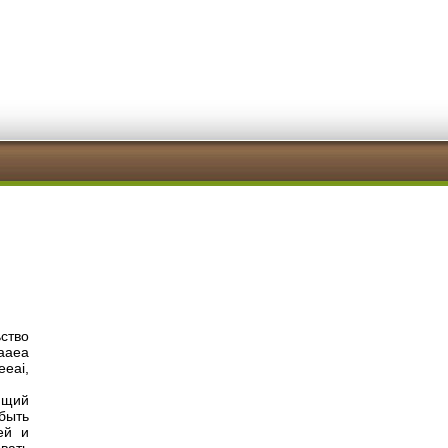
ство
caaea
eeai,
ющий
быть
ей и