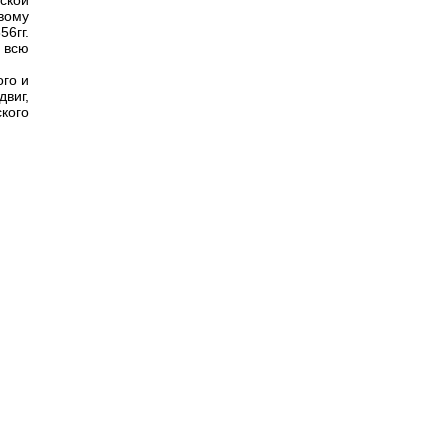
ской
вому
6гг.
 всю
го и
виг,
кого