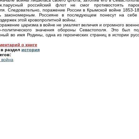
 начале войны лишилась своего флота, затопив его в Севастополь
т.к.парусный российский флот не смог противостоять паро
ля. Следовательно, поражение России в Крымской войне 1853-185
сь закономерным. Россияне в последующем понесут на себе
издержек этой кровопролитной войны.
оражение царизма в войне не умаляет величия и огромного военно
о-политического значения обороны Севастополя. Это был под
ный во имя Родины, одна из героических страниц в истории русс
ментарий о книге
 в раздел
история
егов:
 война