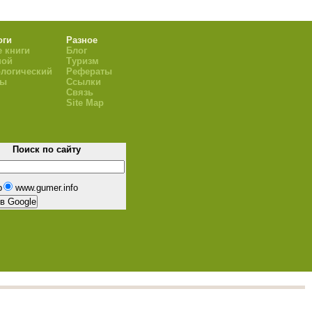
оги
Разное
 книги
Блог
ной
Туризм
логический
Рефераты
ры
Ссылки
Связь
Site Map
Поиск по сайту
b
www.gumer.info