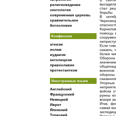
В сентя
высадила
религиоведение
стал ре
сектология
борьбы.
современная церковь
В октяб
сравнительное
Черномор
опаснос
богословие
Корнилов
помощь в
Конфессии
сооруже
непристу
атеизм
Если гов
ислам
сказать,
более чем
иудаизм
Оборона
католицизм
значен
православие
общенац
протестантизм
военном
обороны 
сказанно
Иностранные языки
Упорные 
неприяте
Английский
войска о
Французский
руины юж
Немецкий
вскоре з
Итак, фи
Иврит
самая мн
Японский
экспедиц
Турецкий