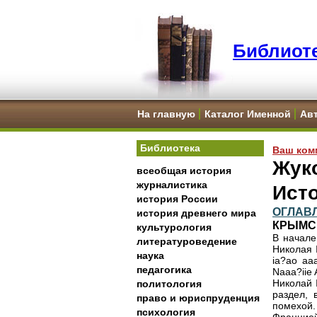
Библиоте
На главную
Каталог Именной
Ав
Библиотека
Ваш ком
Жуко
всеобщая история
журналистика
Исто
история России
ОГЛАВ
история древнего мира
КРЫМСК
культурология
В начале
литературоведение
Николая I
наука
ia?ao aaa
педагогика
Naaa?iie 
Николай 
политология
раздел, 
право и юриспруденция
помехой.
психология