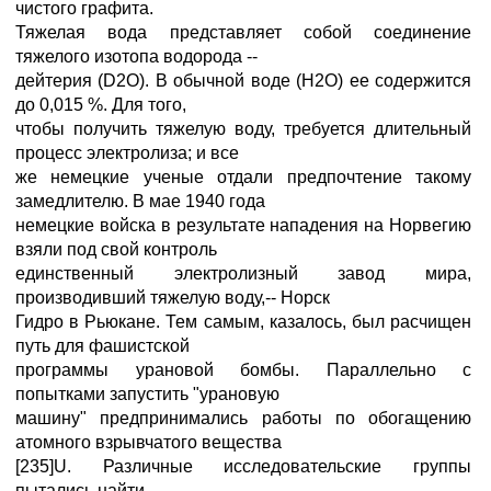
чистого графита.
Тяжелая вода представляет собой соединение
тяжелого изотопа водорода --
дейтерия (D2O). В обычной воде (H2O) ее содержится
до 0,015 %. Для того,
чтобы получить тяжелую воду, требуется длительный
процесс электролиза; и все
же немецкие ученые отдали предпочтение такому
замедлителю. В мае 1940 года
немецкие войска в результате нападения на Норвегию
взяли под свой контроль
единственный электролизный завод мира,
производивший тяжелую воду,-- Норск
Гидро в Рьюкане. Тем самым, казалось, был расчищен
путь для фашистской
программы урановой бомбы. Параллельно с
попытками запустить "урановую
машину" предпринимались работы по обогащению
атомного взрывчатого вещества
[235]U. Различные исследовательские группы
пытались найти