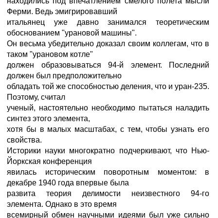
находились под впечатлением смелого полета мысли
Ферми. Ведь эмигрировавший
итальянец уже давно занимался теоретическим
обоснованием "урановой машины".
Он весьма убедительно доказал своим коллегам, что в
таком "урановом котле"
должен образовываться 94-й элемент. Последний
должен был предположительно
обладать той же способностью деления, что и уран-235.
Поэтому, считал
ученый, настоятельно необходимо пытаться наладить
синтез этого элемента,
хотя бы в малых масштабах, с тем, чтобы узнать его
свойства.
Историки науки многократно подчеркивают, что Нью-
Йоркская конференция
явилась историческим поворотным моментом: в
декабре 1940 года впервые была
развита теория делимости неизвестного 94-го
элемента. Однако в это время
всемирный обмен научными идеями был уже сильно