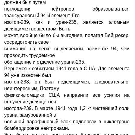
должен был путем
поглощения нейтронов образовываться
трансурановый 94-й элемент. Его
изотоп-239, как и уран-235, является атомным
делящимся веществом. Быть
может, вообще было бы выгоднее, полагал Вейцзекер,
сосредоточить свое
внимание на легко выделяемом элементе 94, чем
проводить трудоемкое
обогащение и отделение урана-235.
Вернемся к событиям 1941 года в США. Для элемента
94 уже известен был
изотоп-238; он был неделящимся, следовательно,
неинтересным. Поэтому
физики-атомщики США направили все усилия на
получение делящегося
изотопа-239. В марте 1941 года 1,2 кг чистейшей соли
урана, замурованной в
большой парафиновый блок подвергли в циклотроне
бомбардировке нейтронами.
Это было до тех пор самое большое количество