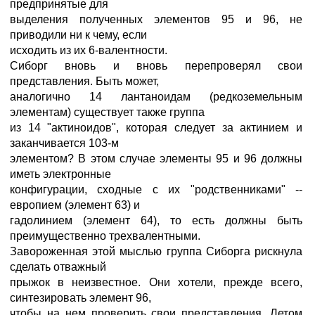
предпринятые для
выделения полученных элементов 95 и 96, не
приводили ни к чему, если
исходить из их 6-валентности.
Сиборг вновь и вновь перепроверял свои
представления. Быть может,
аналогично 14 лантаноидам (редкоземельным
элементам) существует также группа
из 14 "актиноидов", которая следует за актинием и
заканчивается 103-м
элементом? В этом случае элементы 95 и 96 должны
иметь электронные
конфигурации, сходные с их "родственниками" --
европием (элемент 63) и
гадолинием (элемент 64), то есть должны быть
преимущественно трехвалентными.
Завороженная этой мыслью группа Сиборга рискнула
сделать отважный
прыжок в неизвестное. Они хотели, прежде всего,
синтезировать элемент 96,
чтобы на нем проверить свои представления. Летом