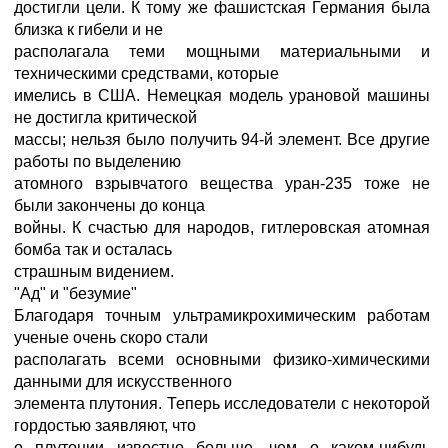
достигли цели. К тому же фашистская Германия была
близка к гибели и не
располагала теми мощными материальными и
техническими средствами, которые
имелись в США. Немецкая модель урановой машины
не достигла критической
массы; нельзя было получить 94-й элемент. Все другие
работы по выделению
атомного взрывчатого вещества уран-235 тоже не
были закончены до конца
войны. К счастью для народов, гитлеровская атомная
бомба так и осталась
страшным видением.
"Ад" и "безумие"
Благодаря точным ультрамикрохимическим работам
ученые очень скоро стали
располагать всеми основными физико-химическими
данными для искусственного
элемента плутония. Теперь исследователи с некоторой
гордостью заявляют, что
о плутонии известно больше, чем о каком-нибудь