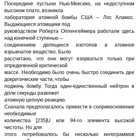
Посередине пустыни Нью-Мексико, на недоступном
высоком плато, возникла
лаборатория атомной бомбы США -- Лос Аламос.
Выдающиеся атомщики под
руководством Роберта Оппенгеймера работали здесь
над конечной ступенью --
соединением делящихся изотопов в атомное
взрывчатое вещество. Было
рассчитано, что они могут взорваться только при
определенной критической
массе. Необходимо было очень быстро соединить две
докритические части, чтобы
поджечь бомбу. Тогда один-единственный нейтрон в
доли секунды развяжет
атомную цепную реакцию.
Сначала предполагалось привести в соприкосновение
необходимые
количества [235]U или 94-го элемента высокой
чистоты. Но для
этого потребовалось бы несколько килограммов