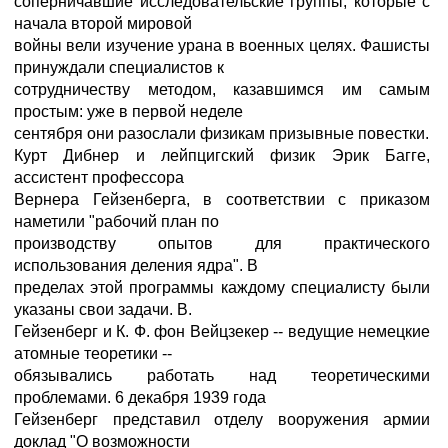
соперничавшие исследовательские группы, которые с
начала второй мировой
войны вели изучение урана в военных целях. Фашисты
принуждали специалистов к
сотрудничеству методом, казавшимся им самым
простым: уже в первой неделе
сентября они разослали физикам призывные повестки.
Курт Дибнер и лейпцигский физик Эрик Багге,
ассистент профессора
Вернера Гейзенберга, в соответствии с приказом
наметили "рабочий план по
производству опытов для практического
использования деления ядра". В
пределах этой программы каждому специалисту были
указаны свои задачи. В.
Гейзенберг и К. Ф. фон Вейцзекер -- ведущие немецкие
атомные теоретики --
обязывались работать над теоретическими
проблемами. 6 декабря 1939 года
Гейзенберг представил отделу вооружения армии
доклад "О возможности