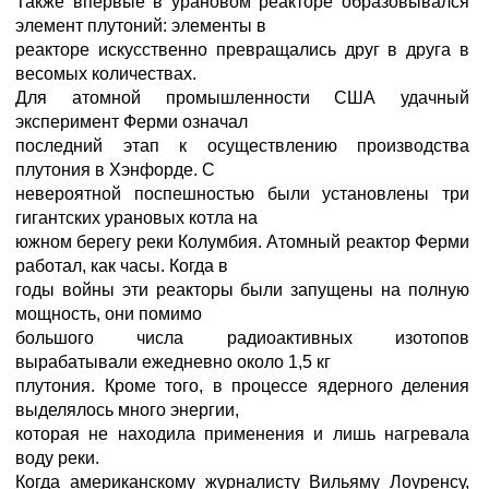
Также впервые в урановом реакторе образовывался
элемент плутоний: элементы в
реакторе искусственно превращались друг в друга в
весомых количествах.
Для атомной промышленности США удачный
эксперимент Ферми означал
последний этап к осуществлению производства
плутония в Хэнфорде. С
невероятной поспешностью были установлены три
гигантских урановых котла на
южном берегу реки Колумбия. Атомный реактор Ферми
работал, как часы. Когда в
годы войны эти реакторы были запущены на полную
мощность, они помимо
большого числа радиоактивных изотопов
вырабатывали ежедневно около 1,5 кг
плутония. Кроме того, в процессе ядерного деления
выделялось много энергии,
которая не находила применения и лишь нагревала
воду реки.
Когда американскому журналисту Вильяму Лоуренсу,