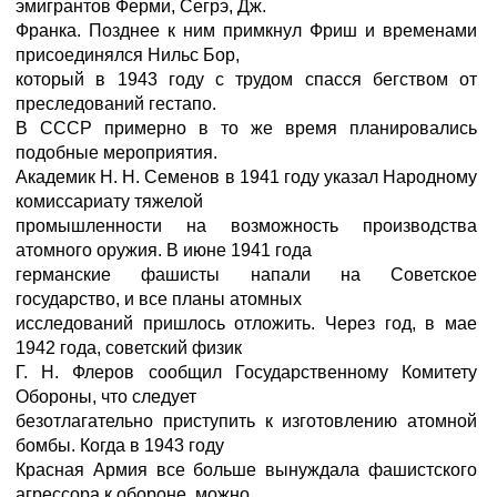
эмигрантов Ферми, Сегрэ, Дж.
Франка. Позднее к ним примкнул Фриш и временами
присоединялся Нильс Бор,
который в 1943 году с трудом спасся бегством от
преследований гестапо.
В СССР примерно в то же время планировались
подобные мероприятия.
Академик Н. Н. Семенов в 1941 году указал Народному
комиссариату тяжелой
промышленности на возможность производства
атомного оружия. В июне 1941 года
германские фашисты напали на Советское
государство, и все планы атомных
исследований пришлось отложить. Через год, в мае
1942 года, советский физик
Г. Н. Флеров сообщил Государственному Комитету
Обороны, что следует
безотлагательно приступить к изготовлению атомной
бомбы. Когда в 1943 году
Красная Армия все больше вынуждала фашистского
агрессора к обороне, можно