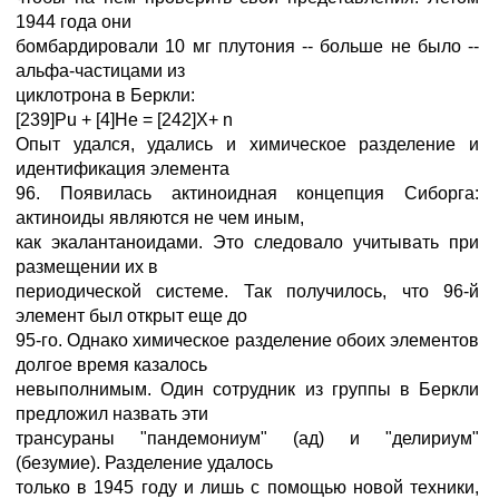
1944 года они
бомбардировали 10 мг плутония -- больше не было --
альфа-частицами из
циклотрона в Беркли:
[239]Pu + [4]He = [242]X+ n
Опыт удался, удались и химическое разделение и
идентификация элемента
96. Появилась актиноидная концепция Сиборга:
актиноиды являются не чем иным,
как экалантаноидами. Это следовало учитывать при
размещении их в
периодической системе. Так получилось, что 96-й
элемент был открыт еще до
95-го. Однако химическое разделение обоих элементов
долгое время казалось
невыполнимым. Один сотрудник из группы в Беркли
предложил назвать эти
трансураны "пандемониум" (ад) и "делириум"
(безумие). Разделение удалось
только в 1945 году и лишь с помощью новой техники,