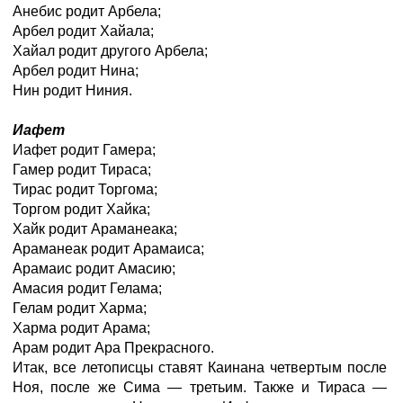
Анебис родит Арбела;
Арбел родит Хайала;
Хайал родит другого Арбела;
Арбел родит Нина;
Нин родит Ниния.
Иафет
Иафет родит Гамера;
Гамер родит Тираса;
Тирас родит Торгома;
Торгом родит Хайка;
Хайк родит Араманеака;
Араманеак родит Арамаиса;
Арамаис родит Амасию;
Амасия родит Гелама;
Гелам родит Харма;
Харма родит Арама;
Арам родит Ара Прекрасного.
Итак, все летописцы ставят Каинана четвертым после
Ноя, после же Сима — третьим. Также и Тираса —