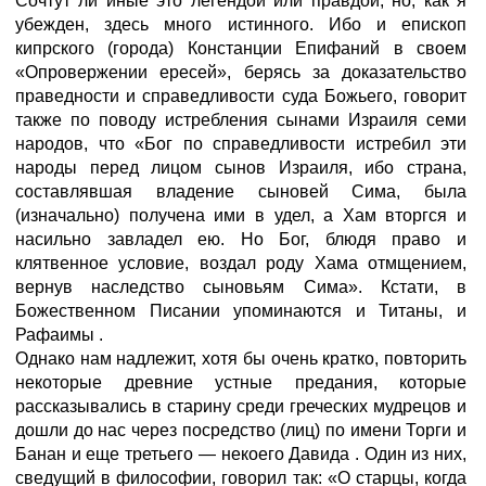
Сочтут ли иные это легендой или правдой, но, как я
убежден, здесь много истинного. Ибо и епископ
кипрского (города) Констанции Епифаний в своем
«Опровержении ересей», берясь за доказательство
праведности и справедливости суда Божьего, говорит
также по поводу истребления сынами Израиля семи
народов, что «Бог по справедливости истребил эти
народы перед лицом сынов Израиля, ибо страна,
составлявшая владение сыновей Сима, была
(изначально) получена ими в удел, а Хам вторгся и
насильно завладел ею. Но Бог, блюдя право и
клятвенное условие, воздал роду Хама отмщением,
вернув наследство сыновьям Сима». Кстати, в
Божественном Писании упоминаются и Титаны, и
Рафаимы
.
Однако нам надлежит, хотя бы очень кратко, повторить
некоторые древние устные предания, которые
рассказывались в старину среди греческих мудрецов и
дошли до нас через посредство (лиц) по имени Торги и
Банан и еще третьего — некоего Давида
. Один из них,
сведущий в философии, говорил так: «О старцы, когда