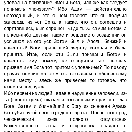
уповал на призвание имени Бога, или же как следует
понимать «призвал»? Ибо Адам — действительно
богозданный, и это о нем говорят, что он получил
заповедь из уст Бога, а также, что он, согрешив и
спрятавшись, был спрошен: «Где ты?» самим Богом, а
не кем-либо другим; также и решение о воздаянии он
услышал из его уст. Затем был и Авель, близкий и
известный Богу, принесший жертву, которая и была
принята. Итак, если эти были признаны Богом и
известны ему, почему же говорится, что первым
призвал имя Бога тот, притом с упованием? По поводу
прочих мнений об этом мы отсылаем к обещанному
нами месту
, здесь же приведем то готовое, что
имеется под рукой.
Ибо первый из людей
, впав в нарушение заповеди, из-
за (своего греха) оказался изгнанным из рая и с глаз
Бога. Затем и ближайший к Богу из сыновей Адама
был убит рукой своего родного брата
. После этого род
человеческий из-за полного отсутстсвия
Божественного слова и откровения впадает в