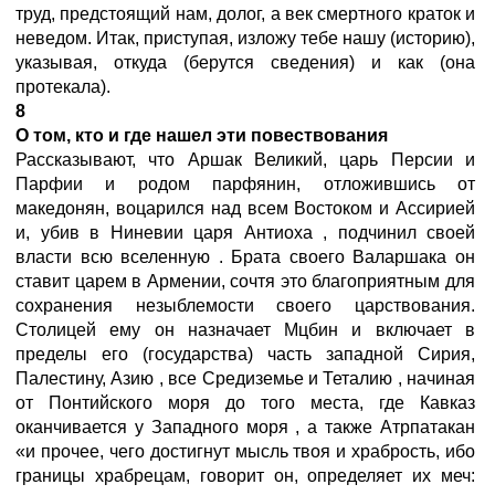
труд, предстоящий нам, долог, а век смертного краток и
неведом. Итак, приступая, изложу тебе нашу (историю),
указывая, откуда (берутся сведения) и как (она
протекала).
8
О том, кто и где нашел эти повествования
Рассказывают, что Аршак Великий, царь Персии и
Парфии
и родом парфянин, отложившись от
македонян, воцарился над всем Востоком и Ассирией
и, убив в Ниневии
царя Антиоха
, подчинил своей
власти всю вселенную
. Брата своего Валаршака он
ставит царем в Армении, сочтя это благоприятным для
сохранения незыблемости своего царствования.
Столицей ему он назначает Мцбин
и включает в
пределы его (государства) часть западной Сирия,
Палестину, Азию
, все Средиземье
и Теталию
, начиная
от Понтийского моря
до того места, где Кавказ
оканчивается у Западного моря
, а также Атрпатакан
«и прочее, чего достигнут мысль твоя и храбрость, ибо
границы храбрецам, говорит он, определяет их меч: