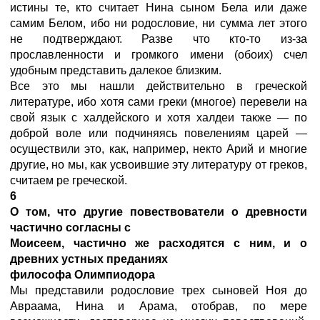
истины те, кто считает Нина сыном Бела или даже
самим Белом, ибо ни родословие, ни сумма лет этого
не подтверждают. Разве что кто-то из-за
прославленности и громкого имени (обоих) счел
удобным представить далекое близким.
Все это мы нашли действительно в греческой
литературе, ибо хотя сами греки (многое) перевели на
свой язык с халдейского и хотя халдеи также — по
доброй воле или подчиняясь повелениям царей —
осуществили это, как, например, некто Арий
и многие
другие, но мы, как усвоившие эту литературу от греков,
считаем ре греческой.
6
О том, что другие повествователи о древности
частично согласны с
Моисеем, частично же расходятся с ним, и о
древних устных преданиях
философа Олимпиодора
Мы представили родословие трех сыновей Ноя до
Авраама, Нина и Арама, отобрав, по мере