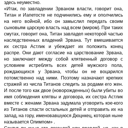
здесь неуместно.
«Итак, по завладении Зрваном власти, говорит она,
Титан и Иапетосте не подчинились ему и ополчились
на него войной, ибо он замыслил передать своим
сыновьям царскую власть над всем (миром). При таких
смутах, говорит она, Титан завладел некоторой частью
наследственных владений Зрвана. Тут вмешивается
их сестра Астлик
и убеждает их положить конец
распре. Они дают согласие на царствование Зрвана,
но заключают между собой клятвенный договор с
условием истреблять всех детей мужского пола,
рождающихся у Зрвана, чтобы он не воцарился
потомственно над ними. Поэтому назначают крепких
стражей из числа Титанов
следить за родами его жен.
И после того как двое (новорожденных) были убиты во
имя соблюдения клятвы и договора, их сестра Астлик
вместе с женами Зрвана задумала уговорить кое-кого
из Титанов спасти остальных детей и отправить их на
запад, на гору, именовавшуюся Дюцнкец, которая ныне
называется Олимпом»
.