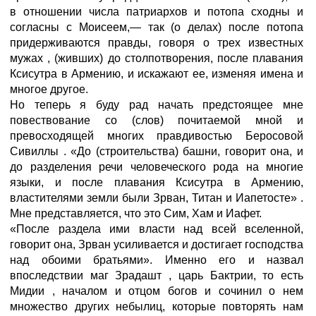
в отношении числа патриархов и потопа сходны и
согласны с Моисеем,— так (о делах) после потопа
придерживаются правды, говоря о трех известных
мужах
, (живших) до столпотворения, после плавания
Ксисутра в Армению, и искажают ее, изменяя имена и
многое другое.
Но теперь я буду рад начать предстоящее мне
повествование со (слов) почитаемой мной и
превосходящей многих правдивостью Беросовой
Сивиллы
. «До (строительства) башни, говорит она, и
до разделения речи человеческого рода на многие
языки, и после плавания Ксисутра в Армению,
властителями земли были Зрван, Титан и Иапетосте»
.
Мне представляется, что это Сим, Хам и Иафет.
«После раздела ими власти над всей вселенной,
говорит она, Зрван усиливается и достигает господства
над обоими братьями». Именно его и назвал
впоследствии маг Зрадашт
, царь Бактрии, то есть
Мидии
, началом и отцом богов и сочинил о нем
множество других небылиц, которые повторять нам