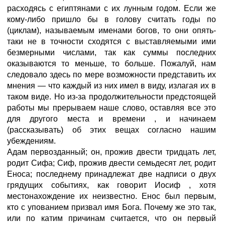
расходясь с египтянами с их лунным годом. Если же
кому-либо пришло бы в голову считать годы по
(циклам), называемым именами богов, то они опять-
таки не в точности сходятся с выставляемыми ими
безмерными числами, так как суммы последних
оказываются то меньше, то больше. Пожалуй, нам
следовало здесь по мере возможности представить их
мнения — что каждый из них имел в виду, излагая их в
таком виде. Но из-за продолжительности предстоящей
работы мы прерываем наше слово, оставляя все это
для другого места и времени
, и начинаем
(рассказывать) об этих вещах согласно нашим
убеждениям.
Адам первозданный; он, прожив двести тридцать лет,
родит Сифа; Сиф, прожив двести семьдесят лет, родит
Еноса; последнему принадлежат две надписи о двух
грядущих событиях, как говорит Иосиф
, хотя
местонахождение их неизвестно. Енос был первым,
кто с упованием призвал имя Бога. Почему же это так,
или по катим причинам считается, что он первый