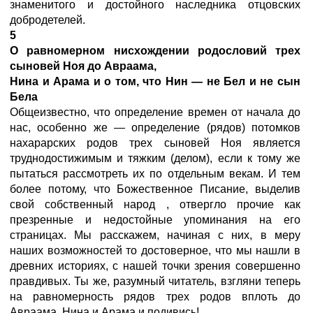
знаменитого и достойного наследника отцовских
добродетелей.
5
О равномерном нисхождении родословий трех
сыновей Ноя до Авраама,
Нина и Арама и о том, что Нин — не Бел и не сын
Бела
Общеизвестно, что определение времен от начала до
нас, особенно же — определение (рядов) потомков
нахарарских родов трех сыновей Ноя является
труднодостижимым и тяжким (делом), если к тому же
пытаться рассмотреть их по отдельным векам. И тем
более потому, что Божественное Писание, выделив
свой собственный народ
, отвергло прочие как
презренные и недостойные упоминания на его
страницах. Мы расскажем, начиная с них, в меру
наших возможностей то достоверное, что мы нашли в
древних историях, с нашей точки зрения совершенно
правдивых. Ты же, разумный читатель, взгляни теперь
на равномерность рядов трех родов вплоть до
Авраама, Нина
и Арама и подивись!