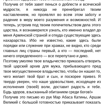
Получив от тебя завет пенься о доблести и всяческой
мудрости, я никогда не пренебрегал твоим
наставлением, но проявлял во всем этом заботу и
радение в меру моего разумения и возможностей. И
теперь, устроив под твоим попечительством дела этого
царства, я вознамерился узнать, кто именно владел до
меня Армянской страной и откуда существующие здесь
нахарарства. Ибо не известно, какие здесь были
порядки или служение при храмах, не видно, кто среди
главных лиц страны первый, а кто — последний, нет
ничего определенного — все перепутано и дико.
Поэтому умоляю твое владычество приказать отворить
твой царский архив для мужа, прибывающего пред
твое могущественное владычество, чтобы он нашел то,
чего желает твой брат и сын, и поскорее привез. Я
твердо уверен, что наше удовольствие, исходящее из
исполнения (твоей) воли, доставит радость и тебе.
Будь здоров, взысканный обитанием среди богов!»
Получив это письмо из рук Мар Абаса Катины, Аршак
Великий с большой готовностью приказывает показать