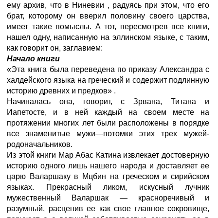
ему архив, что в Ниневии
, радуясь при этом, что его
брат, которому он вверил половину своего царства,
имеет такие помыслы. А тот, пересмотрев все книги,
нашел одну, написанную на эллинском языке, с таким,
как говорит он, заглавием:
Начало книги
«Эта книга была переведена по приказу Александра
с
халдейского языка на греческий и содержит подлинную
историю древних и предков»
.
Начиналась она, говорит, с Зрвана, Титана и
Иапетосте, и в ней каждый на своем месте на
протяжении многих лет были расположены в порядке
все знаменитые мужи—потомки этих трех мужей-
родоначальников.
Из этой книги Мар Абас Катина извлекает достоверную
историю одного лишь нашего народа и доставляет ее
царю Валаршаку в Мцбин на греческом и сирийском
языках. Прекрасный ликом, искусный лучник
мужественный Валаршак — красноречивый и
разумный, расценив ее как свое главное сокровище,