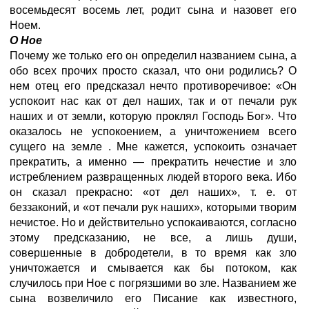
восемьдесят восемь лет, родит сына и назовет его
Ноем.
О Ное
Почему же только его он определил названием сына, а
обо всех прочих просто сказал, что они родились? О
нем отец его предсказал нечто противоречивое: «Он
успокоит нас как от дел наших, так и от печали рук
наших и от земли, которую проклял Господь Бог». Что
оказалось не успокоением, а уничтожением всего
сущего на земле
. Мне кажется, успокоить означает
прекратить, а именно — прекратить нечестие и зло
истреблением развращенных людей второго века. Ибо
он сказал прекрасно: «от дел наших», т. е. от
беззаконий, и «от печали рук наших», которыми творим
нечистое. Но и действительно успокаиваются, согласно
этому предсказанию, не все, а лишь души,
совершенные в добродетели, в то время как зло
уничтожается и смывается как бы потоком, как
случилось при Ное с погрязшими во зле. Названием же
сына возвеличило его Писание как известного,