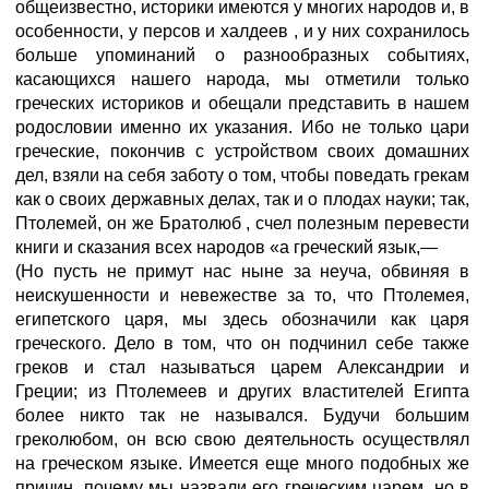
общеизвестно, историки имеются у многих народов и, в
особенности, у персов и халдеев
, и у них сохранилось
больше упоминаний о разнообразных событиях,
касающихся нашего народа, мы отметили только
греческих историков и обещали представить в нашем
родословии именно их указания. Ибо не только цари
греческие, покончив с устройством своих домашних
дел, взяли на себя заботу о том, чтобы поведать грекам
как о своих державных делах, так и о плодах науки; так,
Птолемей, он же Братолюб
, счел полезным перевести
книги и сказания всех народов «а греческий язык,—
(Но пусть не примут нас ныне за неуча, обвиняя в
неискушенности и невежестве за то, что Птолемея,
египетского царя, мы здесь обозначили как царя
греческого. Дело в том, что он подчинил себе также
греков и стал называться царем Александрии
и
Греции; из Птолемеев и других властителей Египта
более никто так не назывался. Будучи большим
греколюбом, он всю свою деятельность осуществлял
на греческом языке. Имеется еще много подобных же
причин, почему мы назвали его греческим царем, но в