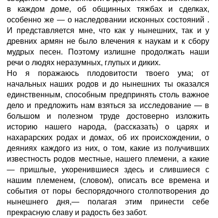
в каждом доме, об общинных тяжбах и сделках,
особенно же — о наследовании исконных состояний
.
И представляется мне, что как у нынешних, так и у
древних армян не было влечения к наукам и к сбору
мудрых песен. Поэтому излишне продолжать наши
речи о людях неразумных, глупых и диких.
Но я поражаюсь плодовитости твоего ума; от
начальных наших родов и до нынешних ты оказался
единственным, способным предпринять столь важное
дело и предложить нам взяться за исследование — в
большом и полезном труде достоверно изложить
историю нашего народа, (рассказать) о царях и
нахарарских родах и домах, об их происхождении, о
деяниях каждого из них, о том, какие из получивших
известность родов местные, нашего племени, а какие
— пришлые, укоренившиеся здесь и слившиеся с
нашим племенем, (словом), описать все времена и
события от поры беспорядочного столпотворения
до
нынешнего дня,— полагая этим принести себе
прекрасную славу и радость без забот.