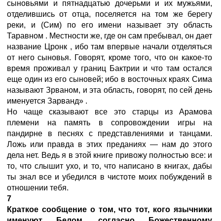
сыновьями и пятнадцатью дочерьми и их мужьями,
отделившись от отца, поселяется на том же берегу
реки, и (Сим) по его имени называет эту область
Таравном
. Местности же, где он сам пребывал, он дает
название Цронк
, ибо там впервые начали отделяться
от него сыновья. Говорят, кроме того, что он какое-то
время проживал у границ Бактрии и что там остался
еще один из его сыновей; ибо в восточных краях Сима
называют Зрваном, и эта область, говорят, по сей день
именуется Зарванд»
.
Но чаще сказывают все это старцы из Арамова
племени
на память в сопровождении игры на
пандирне
в песнях с представлениями и танцами.
Ложь или правда в этих преданиях — нам до этого
дела нет. Ведь я в этой книге привожу полностью все: и
то, что слышит ухо, и то, что написано в книгах, дабы
ты знал все и убедился в чистоте моих побуждений в
отношении тебя.
7
Краткое сообщение о том, что тот, кого язычники
именуют Белом, согласно Божественному