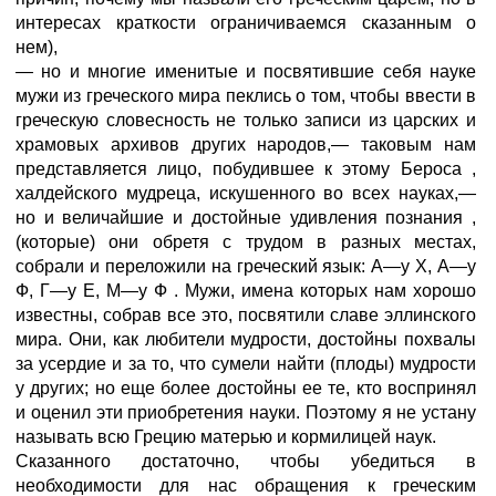
интересах краткости ограничиваемся сказанным о
нем),
— но и многие именитые и посвятившие себя науке
мужи из греческого мира пеклись о том, чтобы ввести в
греческую словесность не только записи из царских и
храмовых архивов других народов,— таковым нам
представляется лицо, побудившее к этому Бероса
,
халдейского мудреца, искушенного во всех науках,—
но и величайшие и достойные удивления познания
,
(которые) они обретя с трудом в разных местах,
собрали и переложили на греческий язык: А—у X, А—у
Ф, Г—у Е, М—у Ф
. Мужи, имена которых нам хорошо
известны, собрав все это, посвятили славе эллинского
мира. Они, как любители мудрости, достойны похвалы
за усердие и за то, что сумели найти (плоды) мудрости
у других; но еще более достойны ее те, кто воспринял
и оценил эти приобретения науки. Поэтому я не устану
называть всю Грецию матерью и кормилицей наук.
Сказанного достаточно, чтобы убедиться в
необходимости для нас обращения к греческим