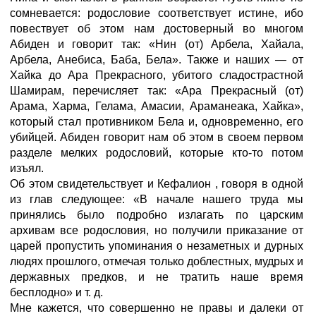
сомневается: родословие соответствует истине, ибо
повествует об этом нам достоверный во многом
Абиден и говорит так: «Нин (от) Арбела, Хайала,
Арбела, Анебиса, Баба, Бела». Также и наших — от
Хайка до Ара Прекрасного, убитого сладострастной
Шамирам, перечисляет так: «Ара Прекрасный (от)
Арама, Харма, Гелама, Амасии, Араманеака, Хайка»,
который стал противником Бела и, одновременно, его
убийцей. Абиден говорит нам об этом в своем первом
разделе мелких родословий, которые кто-то потом
изъял.
Об этом свидетельствует и Кефалион
, говоря в одной
из глав следующее: «В начале нашего труда мы
принялись было подробно излагать по царским
архивам все родословия, но получили приказание от
царей пропустить упоминания о незаметных и дурных
людях прошлого, отмечая только доблестных, мудрых и
державных предков, и не тратить наше время
бесплодно» и т. д.
Мне кажется, что совершенно не правы и далеки от