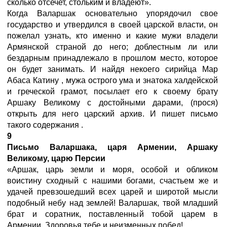
сколько отсечет, стольким и владеют».
Когда Валаршак основательно упорядочил свое
государство и утвердился в своей царской власти, он
пожелал узнать, кто именно и какие мужи владели
Армянской страной до него; доблестным ли или
бездарным принадлежало в прошлом место, которое
он будет занимать. И найдя некоего сирийца Мар
Абаса Катину
, мужа острого ума и знатока халдейской
и греческой грамот, посылает его к своему брату
Аршаку Великому с достойными дарами, (прося)
открыть для него царский архив. И пишет письмо
такого содержания
.
9
Письмо Валаршака, царя Армении, Аршаку
Великому, царю Персии
«Аршак, царь земли и моря, особой и обликом
воистину сходный с нашими богами, счастьем же и
удачей превзошедший всех царей и широтой мысли
подобный небу над землей! Валаршак, твой младший
брат и соратник, поставленный тобой царем в
Армении. Здоровья тебе и неизменных побед!