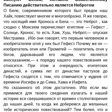
Писанию действительно является Небротом
О Беле, современником которого был предок наш
Хайк, повествуют многие и многообразно. Я же говорю,
что носящий имя Кроноса и Бела — это Неброт
, как
сходно с Моисеем перечисляют египтяне — Гефест
,
Солнце, Кронос, то есть Хам, Хуш, Неброт,— опуская
Местраима
. Ибо они говорят, что первым человеком и
изобретателем огня у них был Гефест. Почему же он —
изобретатель огня или Прометей
— похититель огня у
богов, даровавший его людям, что является
иносказанием,— к порядку нашего повествования не
относится. При этом и очередность египетских
династий, и сумма лет от династии пастухов до
Гефеста сходятся с тем, что отмечается у иудеев от
времени Иосифа и до Сима, Хама и Иафета.
Но сказанного об этом достаточно. Ибо если мы
примемся для твоего сведения излагать в нашей
истории все свершившееся от времен столпотворения
до наших дней, та когда же доберемся до желанных
тебе исторических повествований? Тем более, что и