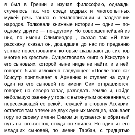
я был в Греции и изучал философию, однажды
случилось так, что среди мудрых и многоопытных
мужей речь зашла о землеописании и разделении
народов. Толковали книжные истории — одни — по-
одному, другие — по-другому. Но совершеннейший из
них, по имени Олимпиодор
, сказал так: «Я вам
расскажу, сказал он, дошедшие до нас по преданию
устные повествования, которые сказывают до сих пор
многие из крестьян. Существовала книга о Ксисутре и
его сыновьях, которой ныне нигде не найти, и в ней,
говорят, было изложено следующее: «После того как
Ксисутр приплывает в Армению и ступает на сушу,
один из его сыновей по имени Сим отправляется,
говорит, на северо-запад разведать землю и, найдя
небольшую равнину у горы с вытянутым основанием, с
пересекающей ее рекой, текущей в сторону Ассирии,
остается там в течение двух лунных месяцев, называет
гору по своему имени Симом
,и пускается в обратный
путь на юго-восток, откуда он явился. Но один из его
младших сыновей, по имени Тарбан, с тридцатью