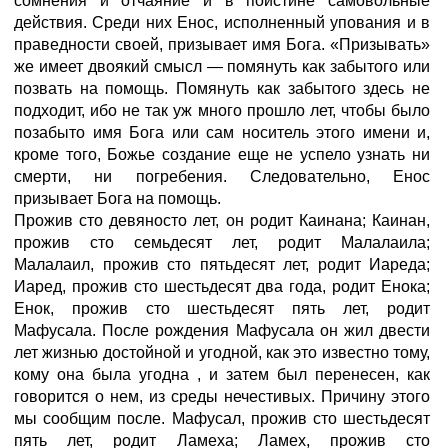
сомнения и отчаяние и в поистине самовольные
действия. Среди них Енос, исполненный упования и в
праведности своей, призывает имя Бога. «Призывать»
же имеет двоякий смысл — помянуть как забытого или
позвать на помощь. Помянуть как забытого здесь не
подходит, ибо не так уж много прошло лет, чтобы было
позабыто имя Бога или сам носитель этого имени и,
кроме того, Божье создание еще не успело узнать ни
смерти, ни погребения. Следовательно, Енос
призывает Бога на помощь.
Прожив сто девяносто лет, он родит Каинана; Каинан,
прожив сто семьдесят лет, родит Малалаила;
Малалаил, прожив сто пятьдесят лет, родит Иареда;
Иаред, прожив сто шестьдесят два года, родит Енока;
Енок, прожив сто шестьдесят пять лет, родит
Мафусала. После рождения Мафусала он жил двести
лет жизнью достойной и угодной, как это известно тому,
кому она была угодна
, и затем был перенесен, как
говорится о нем, из среды нечестивых. Причину этого
мы сообщим после. Мафусал, прожив сто шестьдесят
пять лет, родит Ламеха; Ламех, прожив сто