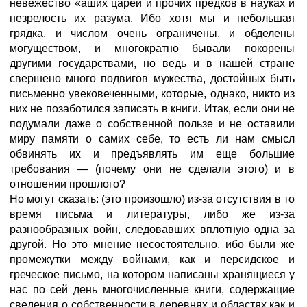
невежество «аших царей и прочих предков в науках и
незрелость их разума. Ибо хотя мы и небольшая
грядка, и числом очень ограничены, и обделены
могуществом, и многократно бывали покорены
другими государствами, но ведь и в нашей стране
свершено много подвигов мужества, достойных быть
письменно увековеченными, которые, однако, никто из
них не позаботился записать в книги. Итак, если они не
подумали даже о собственной пользе и не оставили
миру памяти о самих себе, то есть ли нам смысл
обвинять их и предъявлять им еще большие
требования — (почему они не сделали этого) и в
отношении прошлого?
Но могут сказать: (это произошло) из-за отсутствия в то
время письма и литературы, либо же из-за
разнообразных войн, следовавших вплотную одна за
другой. Но это мнение несостоятельно, ибо были же
промежутки между войнами, как и персидское и
греческое письмо, на котором написаны хранящиеся у
нас по сей день многочисленные книги, содержащие
сведения о собственности в деревнях и областях как и