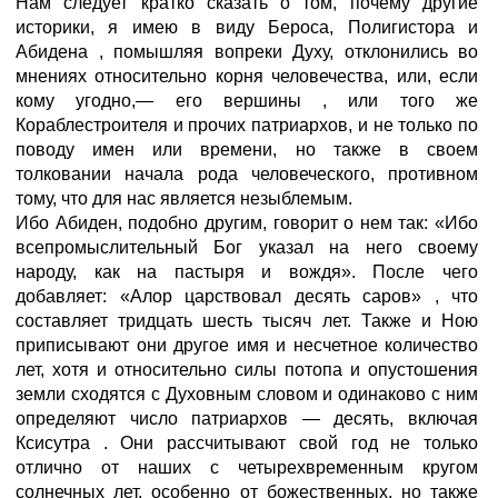
Нам следует кратко сказать о том, почему другие
историки, я имею в виду Бероса, Полигистора
и
Абидена
, помышляя вопреки Духу, отклонились во
мнениях относительно корня человечества, или, если
кому угодно,— его вершины
, или того же
Кораблестроителя
и прочих патриархов, и не только по
поводу имен или времени, но также в своем
толковании начала рода человеческого, противном
тому, что для нас является незыблемым.
Ибо Абиден, подобно другим, говорит о нем так: «Ибо
всепромыслительный Бог указал на него своему
народу, как на пастыря и вождя». После чего
добавляет: «Алор царствовал десять саров»
, что
составляет тридцать шесть тысяч лет. Также и Ною
приписывают они другое имя и несчетное количество
лет, хотя и относительно силы потопа и опустошения
земли сходятся с Духовным словом и одинаково с ним
определяют число патриархов — десять, включая
Ксисутра
. Они рассчитывают свой год не только
отлично от наших с четырехвременным кругом
солнечных лет, особенно от божественных, но также