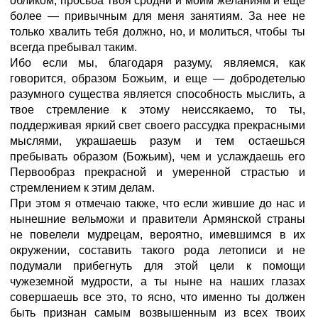
обликом; просьба твоя сродни и моим желаниям и еще
более — привычным для меня занятиям. За нее не
только хвалить тебя должно, но, и молиться, чтобы ты
всегда пребывал таким.
Ибо если мы, благодаря разуму, являемся, как
говорится, образом Божьим, и еще — добродетелью
разумного существа является способность мыслить, а
твое стремление к этому неиссякаемо, то ты,
поддерживая яркий свет своего рассудка прекрасными
мыслями, украшаешь разум и тем остаешься
пребывать образом (Божьим), чем и услаждаешь его
Первообраз
прекрасной и умеренной страстью и
стремлением к этим делам.
При этом я отмечаю также, что если жившие до нас и
нынешние вельможи и правители Армянской страны
не повелели мудрецам, вероятно, имевшимся в их
окружении, составить такого рода летописи и не
подумали прибегнуть для этой цели к помощи
чужеземной мудрости, а ты ныне на наших глазах
совершаешь все это, то ясно, что именно ты должен
быть признан самым возвышенным из всех твоих