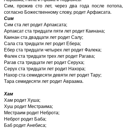
Сим, прожив сто лет, через два года после потопа,
согласно Божественному слову, родит Арфаксата.
Сим
Сим ста лет родит Арпаксата;
Арпаксат ста тридцати пяти лет родит Каинана;
Каинан ста двадцати лет родит Салу;
Сала ста тридцати лет родит Ебера;
Ебер ста тридцати четырех лет родит Фалека;
Фалек ста тридцати трех лет родит Рагава;
Рагав ста тридцати лет родит Серуха;
Серух ста тридцати лет родит Нахора;
Нахор ста семидесяти девяти лет родит Тару;
Тара семидесяти лет родит Авраама.
Хам
Хам родит Хуша;
Хуш родит Местраима;
Местраим родит Неброта;
Неброт родит Баба;
Баб родит Анебиса;