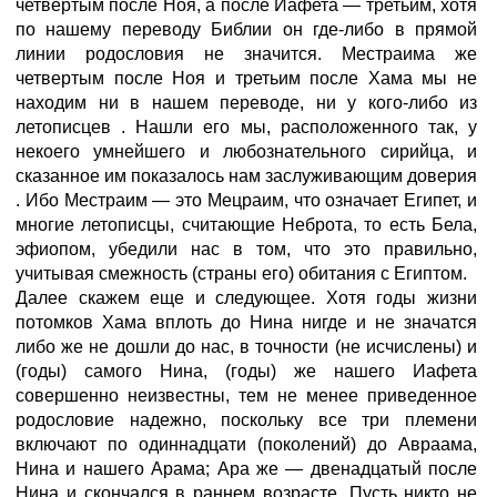
четвертым после Ноя, а после Иафета — третьим, хотя
по нашему переводу Библии он где-либо в прямой
линии родословия не значится. Местраима же
четвертым после Ноя и третьим после Хама мы не
находим ни в нашем переводе, ни у кого-либо из
летописцев
. Нашли его мы, расположенного так, у
некоего умнейшего и любознательного сирийца, и
сказанное им показалось нам заслуживающим доверия
. Ибо Местраим — это Мецраим, что означает Египет, и
многие летописцы, считающие Неброта, то есть Бела,
эфиопом, убедили нас в том, что это правильно,
учитывая смежность (страны его) обитания с Египтом.
Далее скажем еще и следующее. Хотя годы жизни
потомков Хама вплоть до Нина
нигде и не значатся
либо же не дошли до нас, в точности (не исчислены) и
(годы) самого Нина, (годы) же нашего Иафета
совершенно неизвестны, тем не менее приведенное
родословие надежно, поскольку все три племени
включают по одиннадцати (поколений) до Авраама,
Нина и нашего Арама; Ара же — двенадцатый после
Нина и скончался в раннем возрасте. Пусть никто не