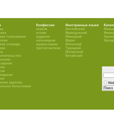
я
Конфессии
Иностранные языки
Катал
фы
атеизм
Английский
Новые
тика
ислам
Французский
Имен
кие толкования
иудаизм
Немецкий
Хроно
огия
католицизм
Иврит
Авто
кие словари
православие
Японский
вие
протестантизм
Турецкий
ка
Испанский
ечительство
Китайский
ология
 церкви
изм
гия
ведение
гия
нная церковь
We
ельное богословие