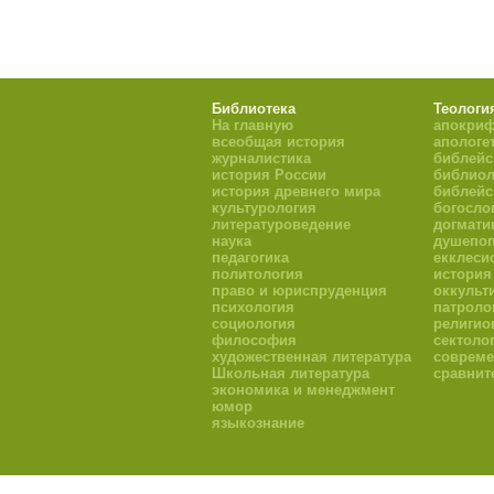
Библиотека
Теологи
На главную
апокри
всеобщая история
апологе
журналистика
библейс
история России
библиол
история древнего мира
библейс
культурология
богосло
литературоведение
догмати
наука
душепоп
педагогика
екклеси
политология
история
право и юриспруденция
оккульт
психология
патроло
социология
религио
философия
сектоло
художественная литература
совреме
Школьная литература
сравнит
экономика и менеджмент
юмор
языкознание