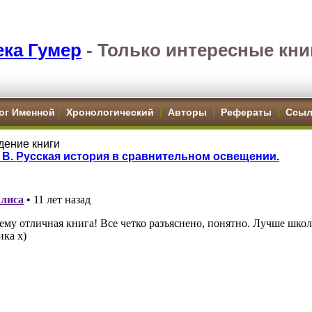
ка Гумер
- Только интересные кни
ог Именной
|
Хронологический
|
Авторы
|
Рефераты
|
Ссыл
дение книги
 В. Русская история в сравнительном освещении.