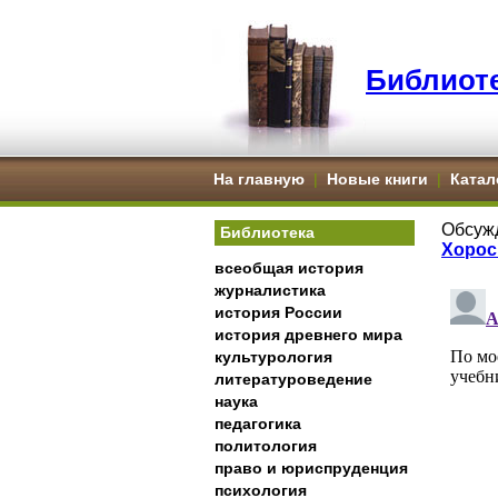
Библиоте
На главную
|
Новые книги
|
Катал
Обсуж
Библиотека
Хорос
всеобщая история
журналистика
история России
история древнего мира
культурология
литературоведение
наука
педагогика
политология
право и юриспруденция
психология