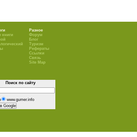
оги
Разное
 книги
Форум
ной
Блог
логический
Туризм
ры
Рефераты
Ссылки
Связь
Site Map
Поиск по сайту
b
www.gumer.info