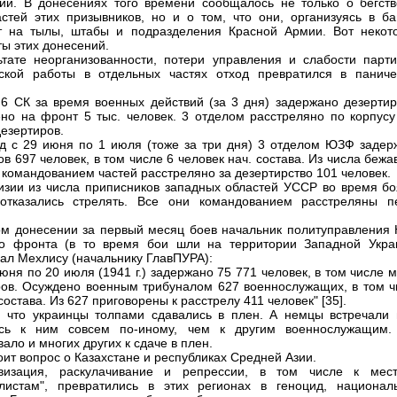
ии. В донесениях того времени сообщалось не только о бегств
стей этих призывников, но и о том, что они, организуясь в ба
т на тылы, штабы и подразделения Красной Армии. Вот некот
ы этих донесений.
ьтате неорганизованности, потери управления и слабости парти
ской работы в отдельных частях отход превратился в паниче
 6 СК за время военных действий (за 3 дня) задержано дезертир
но на фронт 5 тыс. человек. 3 отделом расстреляно по корпусу
дезертиров.
д с 29 июня по 1 июля (тоже за три дня) 3 отделом ЮЗФ задер
ов 697 человек, в том числе 6 человек нач. состава. Из числа беж
 командованием частей расстреляно за дезертирство 101 человек.
изии из числа приписников западных областей УССР во время бо
 отказались стрелять. Все они командованием расстреляны п
ом донесении за первый месяц боев начальник политуправления 
го фронта (в то время бои шли на территории Западной Укра
ал Мехлису (начальнику ГлавПУРА):
 июня по 20 июля (1941 г.) задержано 75 771 человек, в том числе 
ов. Осуждено военным трибуналом 627 военнослужащих, в том ч
 состава. Из 627 приговорены к расстрелу 411 человек" [35].
, что украинцы толпами сдавались в плен. А немцы встречали 
ись к ним совсем по-иному, чем к другим военнослужащим.
ало и многих других к сдаче в плен.
оит вопрос о Казахстане и республиках Средней Азии.
ивизация, раскулачивание и репрессии, в том числе к мес
листам", превратились в этих регионах в геноцид, национал