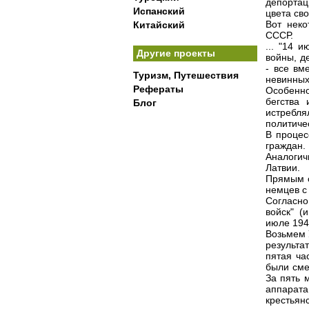
депортац
Испанский
цвета св
Вот неко
Китайский
СССР.
... "14 
Другие проекты
войны, д
- все вм
Туризм, Путешествия
невинных
Рефераты
Особенно
бегства
Блог
истребл
политиче
В процес
граждан.
Аналогич
Латвии.
Прямым с
немцев с
Согласн
войск" (
июле 194
Возьмем 
результат
пятая ча
были сме
За пять 
аппарата
крестьян