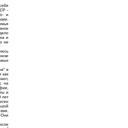
себя
СР -
о- и
зии.
емья
вное
дело
на и
о не
люсь
оюзе
самых
ые" в
 как
ают,
, на
офии,
ты и
0 лет
есен
ьшой
изам,
 Они
исле