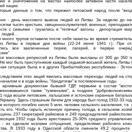
ию и уничтожение на местах наиболее активной части населе
оей нации.
торые данные о том, что пережил литовский народ после "вход
июня - день массового вывоза людей из Литвы. За неделю до на
есятки тысяч крестьян, священнослужителей, военных, преподават
есте с семьями - грузились в "телячьи" вагоны - депортация мир
 людей...
 много трупов оставили после себя чекисты во время стремитель
 из Литвы в первые дни войны (22-24 июня 1941 г.). При от
ялись все заключенные тюрем, лагерей, в первую очере
ские".
се массовых репрессий из Литвы были высланы от 300 до 350 т
 Не мог быть преступником каждый седьмой-восьмой житель Литвы [
ная ситуация была и в других Прибалтийских республиках - Эстон
ледствием этих акций явились массовые переходы людей на сто
 началом и в ходе войны, "бандитизм" в послевоенные годы.
о архивным документам бывшей ГДР, первыми в состав "восто
именовавшихся также "туземными", а позднее "добровольческими
1 года вошли литовские, латышские и эстонские охранные батальо
Украину. Здесь страшным бичом для народа был голод 1932-33 год
е которого погибло около 5 млн. человек сельского населения, т.е.
сть его. Чтобы скрыть истинную причину голода, в сельском хозя
щены 237 секретарей райкомов и 249 председателей райисполко
месяцев 1932 года было арестовано 25-30% среднего управленчес
 - их сделали козлами отпущения, предателями рабочего клас
ства. В 1933 году в Одесской области сменили 49,2 процента 