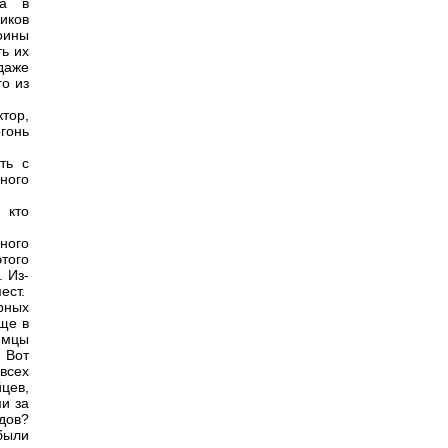
та в
жиков
воины
ь их
даже
о из
тор,
гонь
ть с
много
 кто
ного
того
. Из-
ест.
рных
ще в
емцы
 Вот
всех
цев,
и за
дов?
были