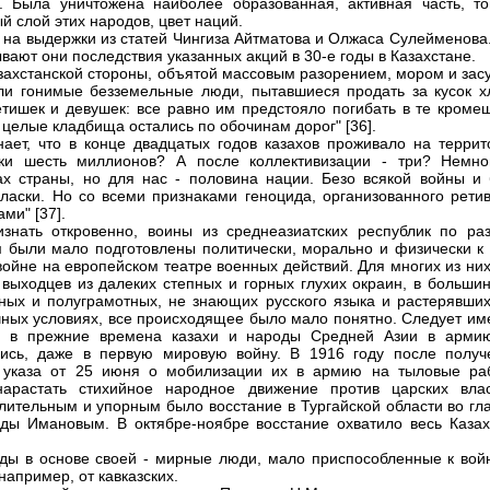
. Была уничтожена наиболее образованная, активная часть, то
й слой этих народов, цвет наций.
на выдержки из статей Чингиза Айтматова и Олжаса Сулейменова.
ывают они последствия указанных акций в 30-е годы в Казахстане.
 казахстанской стороны, объятой массовым разорением, мором и зас
и гонимые безземельные люди, пытавшиеся продать за кусок х
тишек и девушек: все равно им предстояло погибать в те кроме
 целые кладбища остались по обочинам дорог" [36].
 знает, что в конце двадцатых годов казахов проживало на терри
ики шесть миллионов? А после коллективизации - три? Немно
х страны, но для нас - половина нации. Безо всякой войны и 
гласки. Но со всеми признаками геноцида, организованного рети
ми" [37].
знать откровенно, воины из среднеазиатских республик по ра
 были мало подготовлены политически, морально и физически к 
 войне на европейском театре военных действий. Для многих из них
 выходцев из далеких степных и горных глухих окраин, в большин
ных и полуграмотных, не знающих русского языка и растерявших
ных условиях, все происходящее было мало понятно. Следует име
то в прежние времена казахи и народы Средней Азии в арми
ись, даже в первую мировую войну. В 1916 году после получ
о указа от 25 июня о мобилизации их в армию на тыловые ра
нарастать стихийное народное движение против царских влас
ительным и упорным было восстание в Тургайской области во гла
ды Имановым. В октябре-ноябре восстание охватило весь Казах
ды в основе своей - мирные люди, мало приспособленные к войн
например, от кавказских.