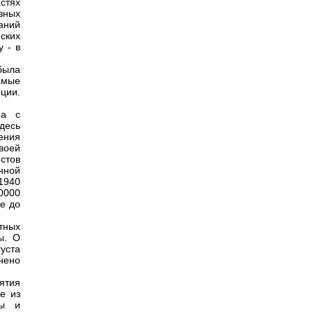
стях
зных
аний
ских
у - в
 была
амые
ции.
на с
десь
рения
своей
стов
нной
1940
0000
е до
тных
ы. О
густа
енено
ятия
е из
ны и