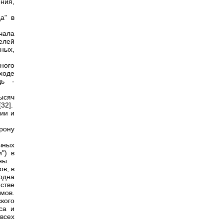
ния,
а" в
чала
елей
ных,
ного
ходе
дь -
ысяч
32].
ии и
рону
чных
") в
ны.
ов, в
 одна
йстве
мов.
кого
са и
всех