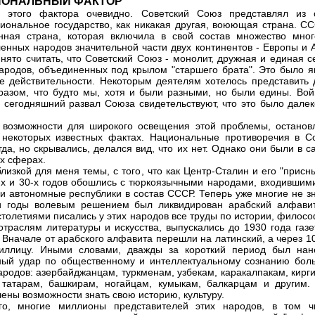
ЦИОНАЛЬНЫЙ ФАКТОР
е этого фактора очевидно. Советский Союз представлял из 
иональное государство, как никакая другая, воюющая страна. СС
нная страна, которая включила в свой состав множество мног
енных народов значительной части двух континентов - Европы и А
нято считать, что Советский Союз - монолит, дружная и единая с
ародов, объединенных под крылом "старшего брата". Это было я
е действительности. Некоторым деятелям хотелось представить 
разом, что будто мы, хотя и были разными, но были едины. Вой
 сегодняшний развал Союза свидетельствуют, что это было далек
возможности для широкого освещения этой проблемы, останов
некоторых известных фактах. Национальные противоречия в С
гда, но скрывались, делался вид, что их нет. Однако они были в 
х сферах.
близкой для меня темы, с того, что как Центр-Сталин и его "присн
-х и 30-х годов обошлись с тюркоязычными народами, входившими
и автономные республики в состав СССР. Теперь уже многие не зн
и годы волевым решением был ликвидирован арабский алфавит
столетиями писались у этих народов все труды по истории, филос
отраслям литературы и искусства, выпускались до 1930 года газе
 Вначале от арабского алфавита перешли на латинский, а через 1
риллицу. Иными словами, дважды за короткий период был нан
ный удар по общественному и интеллектуальному сознанию бол
ародов: азербайджанцам, туркменам, узбекам, каракалпакам, кирг
 татарам, башкирам, ногайцам, кумыкам, балкарцам и другим.
ены возможности знать свою историю, культуру.
го, многие миллионы представителей этих народов, в том ч