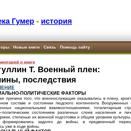
ка Гумер
-
история
торы
Новые книги
Связь
Помощь сайту
ментарий о книге
уллин Т. Военный плен:
чины, последствия
ЛЕНИЕ
ОЦИАЛЬНО-ПОЛИТИЧЕСКИЕ ФАКТОРЫ
я причина того, что военнослужащие оказывались в плену, кроет
нном составе и состоянии людского контингента Вооруженных 
ленных национальными взаимоотношениями, тоталитарным стр
о-политическим состоянием различных слоев населения и лич
армии, степенью их военной подготовки и общим уровнем культуры
 формировались задолго до войны, в предвоенный пери
сь уже в ходе войны.