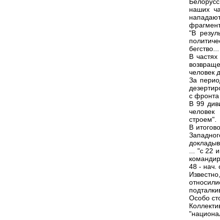
Белорусс
наших ча
нападаю
фрагмент
"В резул
политиче
бегство...
В частях
возвраще
человек 
За перио
дезертир
с фронта
В 99 див
человек
строем".
В итогов
Западно
докладыв
... "с 22
командир
48 - нач.
Известно
относил
подталкив
Особо ст
Коллект
"национа