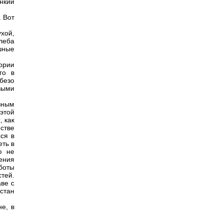
нкий
 Вот
ухой,
леба
шные
тории
го в
безо
выми
зным
этой
, как
стве
ся в
ть в
ю не
ения
боты
тей.
ве с
стан
е, в