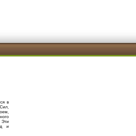
ся в
Сил,
оем,
ного
. Эти
од и