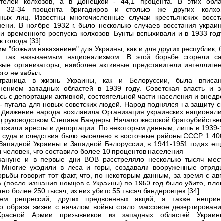
телей колхозов, а в Донецкой - 44,1 процента. В этих обла
и 32-34 процента бригадиров и столько же других колхо
ных лиц. Известны многочисленные случаи крестьянских восст
мени. В ноябре 1932 г. было несколько случаев восстания украин
 и временного роспуска колхозов. Бунты вспыхивали и в 1933 год
 голода [33].
м "божьим наказанием" для Украины, как и для других республик,
с так называемым национализмом. В этой борьбе сгорели с
вые организаторы, наиболее активные представители интеллиген
ого не забыл.
траница в жизнь Украины, как и Белоруссии, была вписа
нением западных областей в 1939 году. Советская власть и з
сь с депортации активной, состоятельной части населения и внед
 - пугала для новых советских людей. Народ поднялся на защиту 
 Движение народа возглавила Организация украинских национали
д руководством Степана Бандеры. Начало жестокой братоубийстве
ложили аресты и депортации. По некоторым данным, лишь в 1939-
з суда и следствия было выселено в восточные районы СССР 1 40
Западной Украины и Западной Белоруссии, в 1941-1951 годах ещ
ч человек, что составило более 10 процентов населения.
кануне и в первые дни ВОВ расстреляло несколько тысяч мес
 Многие уходили в леса и горы, создавали вооруженные отряд
орьбы говорит тот факт, что, по некоторым данным, за время с ав
а (после изгнания немцев с Украины) по 1950 год было убито, пл
но более 250 тысяч, из них убито 55 тысяч бандеровцев [34].
ием репрессий, других предвоенных акций, а также неприн
го образа жизни с началом войны стало массовое дезертировани
Красной Армии призывников из западных областей Украи