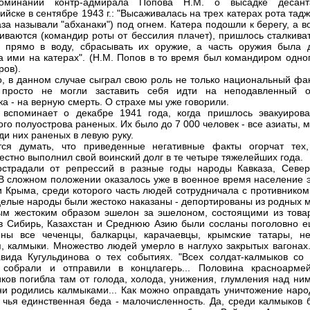
оминаний контр-адмирала Попова Н.М. о высадке десан
ийске в сентябре 1943 г.: "Высаживалась на трех катерах рота тад
лаза называли "абханаки") под огнем. Катера подошли к берегу, а 
иваются (командир роты от бессилия плачет), пришлось сталкиват
 прямо в воду, сбрасывать их оружие, а часть оружия была 
а ими на катерах". (Н.М. Попов в то время был командиром одног
ров).
, в данном случае сыграл свою роль не только национальный фак
просто не могли заставить себя идти на неподавленный о
ка - на верную смерть. О страхе мы уже говорили.
вспоминает о декабре 1941 года, когда пришлось эвакуирова
ого полуострова раненых. Их было до 7 000 человек - все азиаты, 
ди них раненых в левую руку.
тся думать, что приведенные негативные факты огорчат тех,
естно выполнил свой воинский долг в те четыре тяжелейших года.
страдали от репрессий в разные годы народы Кавказа, Север
 В сложном положении оказалось уже в военное время население э
и Крыма, среди которого часть людей сотрудничала с противником
 целые народы были жестоко наказаны - депортированы из родных м
ым жестоким образом эшелон за эшелоном, состоящими из това
 в Сибирь, Казахстан и Среднюю Азию были сосланы поголовно е
йны все чеченцы, балкарцы, карачаевцы, крымские татары, н
, калмыки. Множество людей умерло в наглухо закрытых вагонах.
вида Кугульдинова о тех событиях. "Всех солдат-калмыков со 
 собрали и отправили в концлагерь... Половина красноармей
ков погибла там от голода, холода, унижения, глумления над ним
они родились калмыками... Как можно оправдать уничтожение наро
 чья единственная беда - малочисленность. Да, среди калмыков 