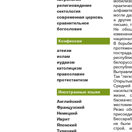
мобилизо
религиоведение
практиче
алфавите
сектология
могли да
современная церковь
а другие
сравнительное
письмо, 
богословие
Не обош
изменен
национал
Конфессии
В борьбе
протяже
атеизм
пострада
ислам
республи
иудаизм
белорус
республи
католицизм
Вытравли
православие
Так "лег
протестантизм
Открытые
Средней
насильст
Иностранные языки
жизни, 
басмачес
Английский
жестоким
Французский
Резко об
Немецкий
присоеди
Бессараб
Иврит
не были 
Японский
строй, 
Турецкий