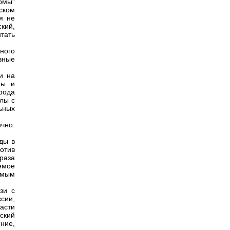
рмы"
бском
я не
кий,
тать
ного
зные
и на
ны и
рода
олы с
ьных
ично.
ды в
отив
раза
емое
амым
зи с
сии,
асти
ский
ние,