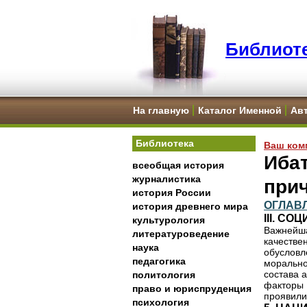
Библиоте
На главную
Каталог Именной
Ав
Библиотека
Ваш ком
Ибат
всеобщая история
журналистика
при
история России
ОГЛАВ
история древнего мира
III. С
культурология
Важнейша
литературоведение
качестве
наука
обуслов
педагогика
моральн
состава 
политология
факторы
право и юриспруденция
проявили
психология