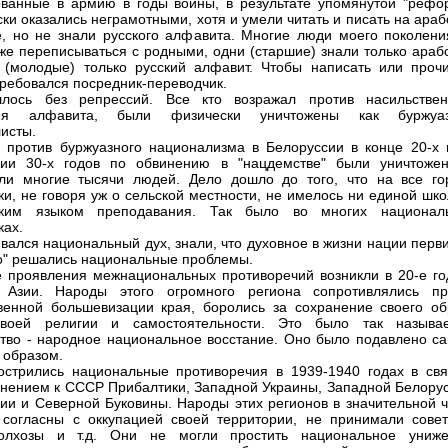
ванные в армию в годы войны, в результате упомянутой "рефо
ски оказались неграмотными, хотя и умели читать и писать на ара
, но не знали русского алфавита. Многие люди моего поколени
же переписываться с родными, одни (старшие) знали только арабс
 (молодые) только русский алфавит. Чтобы написать или прочи
требовался посредник-переводчик.
лось без репрессий. Все кто возражал против насильствен
ия алфавита, были физически уничтожены как буржуа
исты.
 против буржуазного национализма в Белоруссии в конце 20-х 
нии 30-х годов по обвинению в "нацдемстве" были уничтоже
ли многие тысячи людей. Дело дошло до того, что на все го
ки, не говоря уж о сельской местности, не имелось ни единой шк
ским языком преподавания. Так было во многих национал
ках.
вался национальный дух, знали, что духовное в жизни нации перв
ко" решались национальные проблемы.
 проявления межнациональных противоречий возникли в 20-е го
 Азии. Народы этого огромного региона сопротивлялись пр
венной большевизации края, боролись за сохранение своего об
своей религии и самостоятельности. Это было так называ
тво - народное национальное восстание. Оно было подавлено с
 образом.
острились национальные противоречия в 1939-1940 годах в свя
нением к СССР Прибалтики, Западной Украины, Западной Белорус
ии и Северной Буковины. Народы этих регионов в значительной ч
согласны с оккупацией своей территории, не принимали совет
колхозы и т.д. Они не могли простить национальное униже