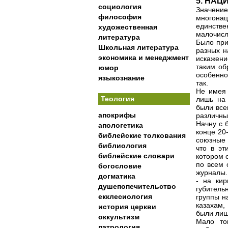
5. НА
социология
Значени
философия
многонац
единстве
художественная
малочисл
литература
Было при
Школьная литература
разных н
экономика и менеджмент
искажени
таким об
юмор
особенно
языкознание
так.
Не имея 
Теология
лишь на 
были все
апокрифы
различны
Начну с 
апологетика
конце 20
библейские толкования
союзные 
библиология
что в эт
библейские словари
котором 
по всем 
богословие
журналы.
догматика
- на ки
душепопечительство
губитель
екклесиология
группы н
казахам,
история церкви
были лиш
оккультизм
Мало то
патрология