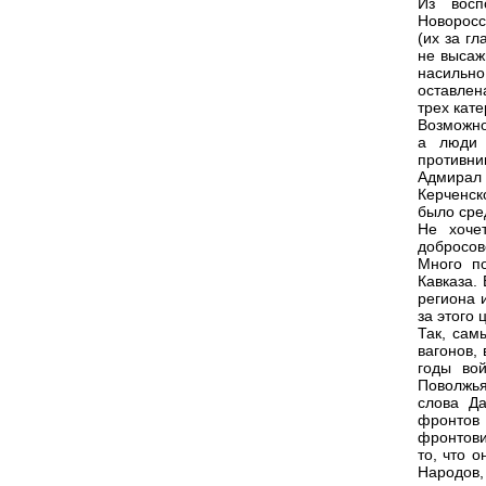
Из восп
Новоросс
(их за г
не высаж
насильно
оставлен
трех кате
Возможно
а люди 
противни
Адмирал 
Керченск
было сре
Не хоче
добросов
Много по
Кавказа.
региона 
за этого
Так, сам
вагонов,
годы во
Поволжья
слова Да
фронтов
фронтови
то, что 
Народов,