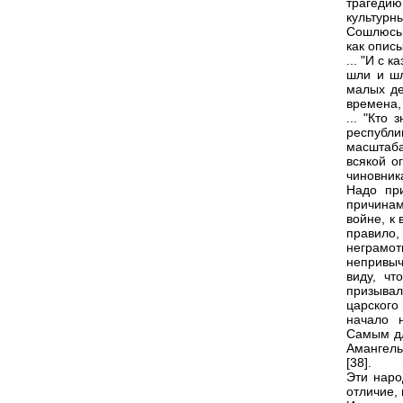
трагедию
культурны
Сошлюсь 
как опис
... "И с
шли и шл
малых де
времена,
... "Кто
республ
масштаба
всякой о
чиновника
Надо при
причинам
войне, к
правило,
неграмот
непривыч
виду, ч
призывал
царског
начало 
Самым дл
Амангель
[38].
Эти наро
отличие, 