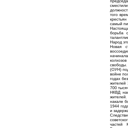
председа
сместил
должност
того вре
крестьян
самый пик
Настоящи
борьба 
талантли
Народ эт
Новая с
воссоеди
начинала
колхозов
свободы.
(ОУН) по
войне по
годах бе
жителей 
700 тыся
НКВД на
жителей.
накале б
1944 год
и задержа
Следств
советско
частей 