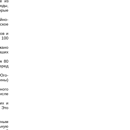
е из
нды,
орые
йно-
ское
ов и
 100
жано
авших
я 80
еред
Юго-
ины)
много
исле
их и
 Это
тным
ьную