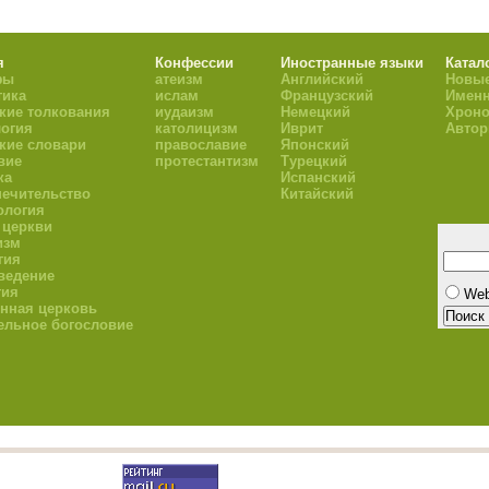
я
Конфессии
Иностранные языки
Катал
фы
атеизм
Английский
Новые
тика
ислам
Французский
Имен
кие толкования
иудаизм
Немецкий
Хроно
огия
католицизм
Иврит
Авто
кие словари
православие
Японский
вие
протестантизм
Турецкий
ка
Испанский
ечительство
Китайский
ология
 церкви
изм
гия
ведение
гия
We
нная церковь
ельное богословие