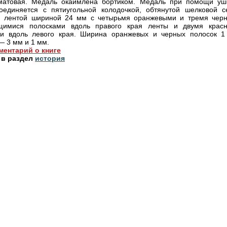
матовая. Медаль окаймлена бортиком. Медаль при помощи уш
оединяется с пятиугольной колодочкой, обтянутой шелковой с
й лентой шириной 24 мм с четырьмя оранжевыми и тремя чер
щимися полосками вдоль правого края ленты и двумя крас
ми вдоль левого края. Ширина оранжевых и черных полосок 1
— 3 мм и 1 мм.
ментарий о книге
 в раздел
история