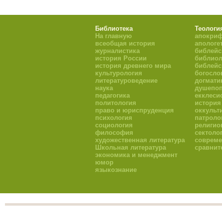
Библиотека
Теологи
На главную
апокри
всеобщая история
апологе
журналистика
библейс
история России
библиол
история древнего мира
библейс
культурология
богосло
литературоведение
догмати
наука
душепоп
педагогика
екклеси
политология
история
право и юриспруденция
оккульт
психология
патроло
социология
религио
философия
сектоло
художественная литература
совреме
Школьная литература
сравнит
экономика и менеджмент
юмор
языкознание