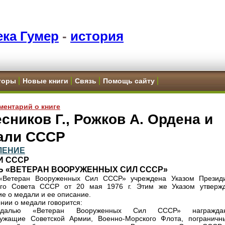
ка Гумер
-
история
торы
Новые книги
Связь
Помощь сайту
ментарий о книге
сников Г., Рожков А. Ордена и
али СССР
ЛЕНИЕ
И СССР
Ь «ВЕТЕРАН ВООРУЖЕННЫХ СИЛ СССР»
«Ветеран Вооруженных Сил СССР» учреждена Указом Презид
ого Совета СССР от 20 мая 1976 г. Этим же Указом утверж
е о медали и ее описание.
нии о медали говорится:
далью «Ветеран Вооруженных Сил СССР» награждаю
лужащие Советской Армии, Военно-Морского Флота, пограничн