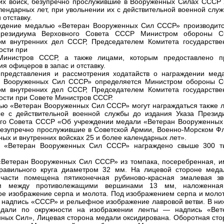
их войск, безупречно прослужившие в Вооруженных Силах СССР 
лендарных лет, при увольнении их с действительной военной служ
 отставку.
ждение медалью «Ветеран Вооруженных Сил СССР» производитс
резидиума Верховного Совета СССР Министром обороны С
м внутренних дел СССР, Председателем Комитета государстве
ости при
Министров СССР, а также лицами, которым предоставлено п
ия офицеров в запас и отставку.
представления и рассмотрения ходатайств о награждении мед
н Вооруженных Сил СССР» определяется Министром обороны С
м внутренних дел СССР, Председателем Комитета государстве
ости при Совете Министров СССР.
ью «Ветеран Вооруженных Сил СССР» могут награждаться также л
е с действительной военной службы до издания Указа Презид
го Совета СССР «Об учреждении медали «Ветеран Вооруженных
езупречно прослужившие в Советской Армии, Военно-Морском Фл
ных и внутренних войсках 25 и более календарных лет».
 «Ветеран Вооруженных Сил СССР» награждено свыше 300 т
Ветеран Вооруженных Сил СССР» из томпака, посеребренная, и
равильного круга диаметром 32 мм. На лицевой стороне меда
 части помещена пятиконечная рубиново-красная эмалевая зв
м между противолежащими вершинами 13 мм, наложенна
е изображение серпа и молота. Под изображением серпа и моло
 надпись «СССР» и рельефное изображение лавровой ветви. В ни
едали по окружности на изображении ленты — надпись «Вет
ных Сил», Лицевая сторона медали оксидирована. Оборотная сто