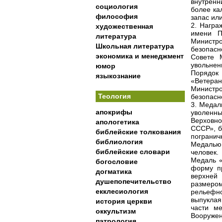
внутренн
социология
более ка
философия
запас или
2. Награ
художественная
имени П
литература
Министро
Школьная литература
безопасн
экономика и менеджмент
Совете 
увольнен
юмор
Порядок 
языкознание
«Ветера
Министро
Теология
безопасн
3. Медал
апокрифы
уволенны
Верховно
апологетика
СССР», б
библейские толкования
погранич
библиология
Медалью
библейские словари
человек.
Медаль «
богословие
форму п
догматика
верхней
душепопечительство
размеро
екклесиология
рельефно
выпуклая
история церкви
части м
оккультизм
Вооружен
патрология