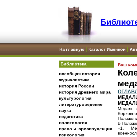
Библиоте
На главную
Каталог Именной
Ав
Библиотека
Ваш ком
Коле
всеобщая история
журналистика
мед
история России
ОГЛАВ
история древнего мира
МЕДАЛ
культурология
МЕДАЛ
литературоведение
Медаль 
наука
Верховн
педагогика
Положени
политология
В Положе
«1. Ме
право и юриспруденция
военнос
психология