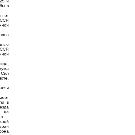
25 и
бы в
я от
ССР,
нной
раво
алью
ССР,
нной
ица,
иума
 Сил
оте,
ысяч
меет
ли в
езда
я на
та —
жней
еран
рона