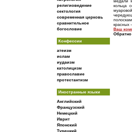
медали 
религиоведение
кольца с
муарово
сектология
чередую
современная церковь
полоска
сравнительное
красных 
богословие
Ваш ком
Обратно
Конфессии
атеизм
ислам
иудаизм
католицизм
православие
протестантизм
Иностранные языки
Английский
Французский
Немецкий
Иврит
Японский
Турецкий