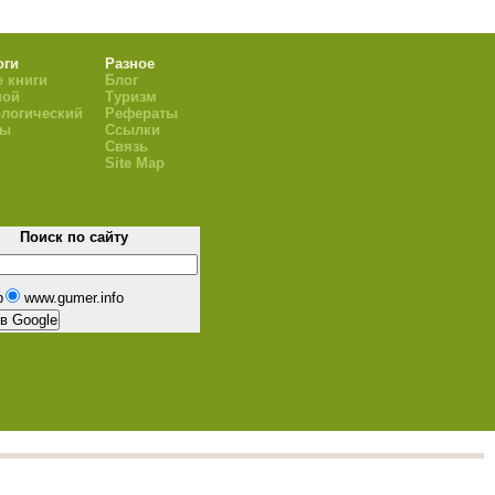
оги
Разное
 книги
Блог
ной
Туризм
логический
Рефераты
ры
Ссылки
Связь
Site Map
Поиск по сайту
b
www.gumer.info