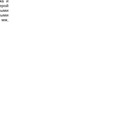
ка и
ерой
ными
ными
 мм,