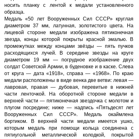
носить планку с лентой к медали установленного
образца.
Медаль «50 лет Вооруженных Сил СССР» круглая
диаметром 37 мм, латунная, золотистого цвета. На
лицевой стороне медали изображена пятиконечная
звезда, концы которой покрыты красной эмалью. В
промежутках между концами звёзды — пять пучков
расходящихся лучей. В середине звезды на круге
диаметром 19 мм — погрудное изображение двух
солдат Советской Армии, в буденовке и в каске. Слева
от круга — дата «1918», справа — «1968». По краю
медали расположены в виде венка две ветви: левая —
лавровая, правая — дубовая, перевитые в нижней
части ленточкой. На оборотной стороне медали в
верхней части — пятиконечная звездочка с молотом и
плугом посредине; ниже — надпись «Пятьдесят лет
Вооруженных Сил СССР». Медаль окаймлена
бортиком. В верхней части медали имеется ушко,
которым медаль при помощи кольца соединена с
пятиугольной металлической колодкой, покрытой