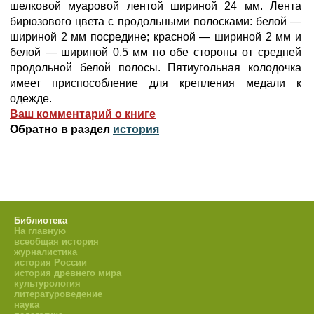
шелковой муаровой лентой шириной 24 мм. Лента
бирюзового цвета с продольными полосками: белой —
шириной 2 мм посредине; красной — шириной 2 мм и
белой — шириной 0,5 мм по обе стороны от средней
продольной белой полосы. Пятиугольная колодочка
имеет приспособление для крепления медали к
одежде.
Ваш комментарий о книге
Обратно в раздел
история
Библиотека
На главную
всеобщая история
журналистика
история России
история древнего мира
культурология
литературоведение
наука