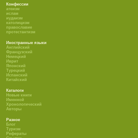
Конфессии
атеизм
ислам
иудаизм
католицизм
православие
протестантизм
Иностранные языки
Английский
Французский
Немецкий
Иврит
Японский
Турецкий
Испанский
Китайский
Каталоги
Новые книги
Именной
Хронологический
Авторы
Разное
Блог
Туризм
Рефераты