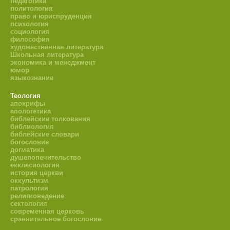
педагогика
политология
право и юриспруденция
психология
социология
философия
художественная литература
Школьная литература
экономика и менеджмент
юмор
языкознание
Теология
апокрифы
апологетика
библейские толкования
библиология
библейские словари
богословие
догматика
душепопечительство
екклесиология
история церкви
оккультизм
патрология
религиоведение
сектология
современная церковь
сравнительное богословие