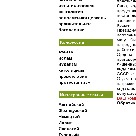
преступл
религиоведение
Лица, хо
предста
сектология
постанов
современная церковь
засвидет
сравнительное
Кроме т
богословие
Президи
исполнит
могут бы
Конфессии
наград п
работе и
атеизм
Ордена,
ислам
пригово
иудаизм
лишенных
виду слу
католицизм
СССР с 
православие
Отдел на
протестантизм
награжде
ходатайс
депутатов
Иностранные языки
Ваш ком
Обратно
Английский
Французский
Немецкий
Иврит
Японский
Турецкий