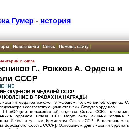
ка Гумер
-
история
торы
Новые книги
Связь
Помощь сайту
ментарий о книге
сников Г., Рожков А. Ордена и
али СССР
ЛЕНИЕ
Е ОРДЕНОВ И МЕДАЛЕЙ СССР.
АНОВЛЕНИЕ В ПРАВАХ НА НАГРАДЫ
 лишения орденов изложен в «Общем положении об орденах С
редусмотрен соответствующими статьями Статутов орденов.
е 18 «Общего положения об орденах Союза ССР» говорится,
денные орденом Союза ССР могут быть лишены ордена 
ьным Исполнительным Комитетом Союза ССР [В настоящее в
м Верховного Совета СССР.]. Основанием для лишения ордена м