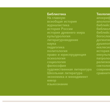
Библиотека
Теологи
На главную
апокри
всеобщая история
апологе
журналистика
библейс
история России
библиол
история древнего мира
библейс
культурология
богосло
литературоведение
догмати
наука
душепоп
педагогика
екклеси
политология
история
право и юриспруденция
оккульт
психология
патроло
социология
религио
философия
сектоло
художественная литература
совреме
Школьная литература
сравнит
экономика и менеджмент
юмор
языкознание