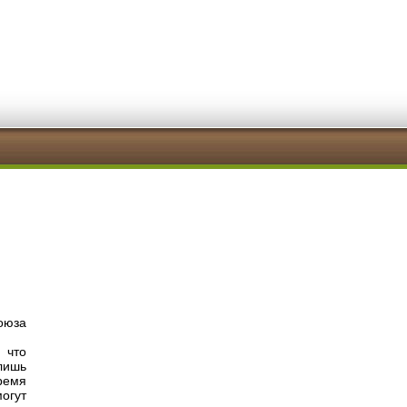
оюза
 что
лишь
ремя
огут