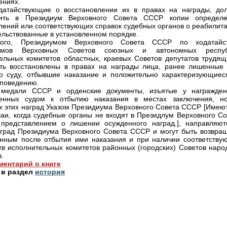
ениях.
датайствующие о восстановлении их в правах на награды, до
вить в Президиум Верховного Совета СССР копии определе
лений или соответствующих справок судебных органов о реабилита
ельствованные в установленном порядке.
ого, Президиумом Верховного Совета СССР по ходатайс
умов Верховных Советов союзных и автономных респуб
ельных комитетов областных, краевых Советов депутатов трудящ
ть восстановлены в правах на награды лица, ранее лишенные 
о суду, отбывшие наказание и положительно характеризующиес
 поведению.
 медали СССР и орденские документы, изъятые у награжден
ренных судом к отбытию наказания в местах заключения, н
 этих наград Указом Президиума Верховного Совета СССР [Имеют
чаи, когда судебные органы не входят в Президлум Верховного Со
представлением о лишении осужденного наград.], направляют
град Президиума Верховного Совета СССР и могут быть возвра
нным после отбытия ими наказания и при наличии соответству
тв исполнительных комитетов районных (городских) Советов наро
.
ментарий о книге
 в раздел
история