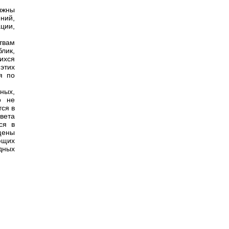
лжны
ний,
ции,
твам
лик,
ихся
этих
я по
ных,
о не
ся в
вета
ся в
щены
ющих
дных