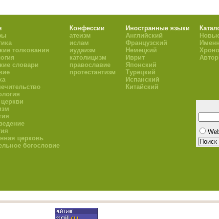
я
Конфессии
Иностранные языки
Катал
фы
атеизм
Английский
Новые
тика
ислам
Французский
Имен
кие толкования
иудаизм
Немецкий
Хроно
огия
католицизм
Иврит
Авто
кие словари
православие
Японский
вие
протестантизм
Турецкий
ка
Испанский
ечительство
Китайский
ология
 церкви
изм
гия
ведение
гия
We
нная церковь
ельное богословие