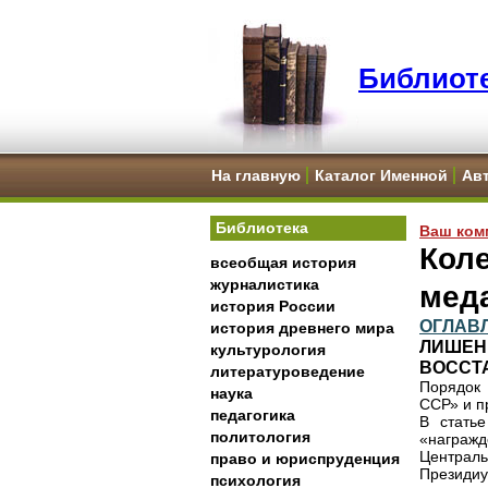
Библиоте
На главную
Каталог Именной
Ав
Библиотека
Ваш ком
Коле
всеобщая история
журналистика
мед
история России
ОГЛАВ
история древнего мира
ЛИШЕНИ
культурология
ВОССТ
литературоведение
Порядок
наука
ССР» и п
педагогика
В стать
политология
«награж
Централ
право и юриспруденция
Президиу
психология