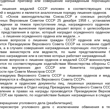
 судебный приговор или совершение награжденным порочащих
».
 лишения медалей СССР изложен в соответствующих ста
й о медалях и является аналогичным порядку лишения орденов.
31 «Основ законодательства Союза,ССР и союзных республ
нных Верховным Советом СССР 25 декабря 1958 г., устанавлив
ждении за тяжкое преступление лица, награжденного орденом
.. суд при вынесении приговора решает вопрос о целесообразн
 представления в орган, который наградил осужденного орденом
.. о лишении осужденного ордена или медали...»
рение вопросов о лишении граждан СССР орденов или мед
ится Президиумом Верховного Совета СССР на основании судеб
а, а в случаях совершения награжденным порочащих -поступков 
ствам министерств или ведомств, по чьим представлениям 
ено награждение или в системе которых работает награжденный.
ение вопросов о лишении орденов и медалей СССР военнослуж
ится по соответствующим ходатайствам Министерства обороны С
рства внутренних дел СССР или Комитета государстве
ости при Совете Министров СССР.
резидиума Верховного Совета СССР о лишении орденов и мед
ликуются в «Ведомостях Верховного Совета СССР».
 медали и орденские документы лиц, лишенных указанных наг
 возвращению в Отдел наград Президиума Верховного Совета ССС
вление в правах на награды производится Президиумом Верхов
ССР, как правило, по ходатайствам бывших награжденных в следу
екращении уголовного дела (реабилитации);
ересмотре уголовного дела с исключением обвинения в тя