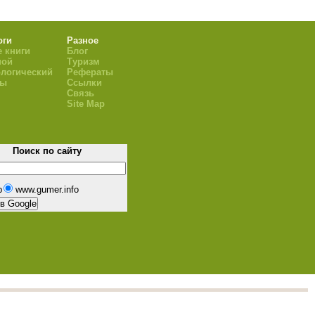
оги
Разное
 книги
Блог
ной
Туризм
логический
Рефераты
ры
Ссылки
Связь
Site Map
Поиск по сайту
b
www.gumer.info