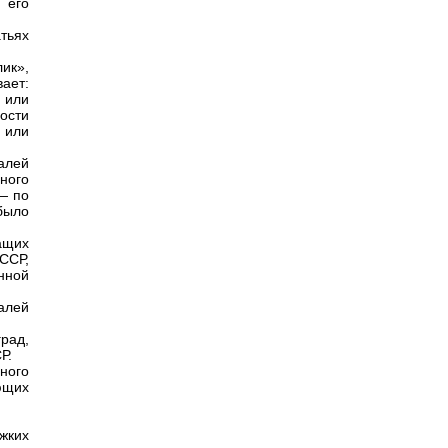
 его
тьях
ик»,
ает:
 или
ости
 или
алей
ного
— по
было
ащих
ССР,
нной
алей
рад,
Р.
ного
ющих
жких