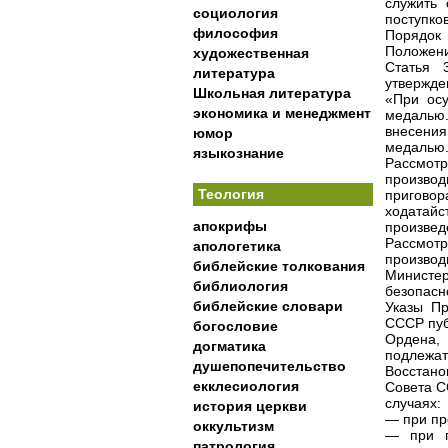
служить
социология
поступков
философия
Порядок
Положени
художественная
Статья 
литература
утвержде
Школьная литература
«При осу
экономика и менеджмент
медалью.
внесения
юмор
медалью.
языкознание
Рассмот
производ
Теология
приговор
ходатай
апокрифы
произвед
Рассмотр
апологетика
производ
библейские толкования
Министе
библиология
безопасн
библейские словари
Указы П
СССР пуб
богословие
Ордена,
догматика
подлежат
душепопечительство
Восстано
екклесиология
Совета С
случаях:
история церкви
— при пр
оккультизм
— при п
патрология