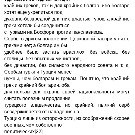
крайних греков, так и для крайних болгар, ибо болгаре
хотят еще укрепиться под
духовно-безвредной для них властью турок, а крайние
греки хотели бы соединиться
с турками на Босфоре против панславизма.
Сербы в другом положении. Церковной распри у них с
греками нет; а болгар им бы
удобнее было застать врасплох, без войска, без
столицы, без опытных министров,
без династии, без сильного народного совета и т. д.
Сербам турки и Турция менее
нужны, чем болгарам и грекам. Понятно, что крайний
грек и крайний болгарин, оба
для пользы, для охраны своей национальности, могут
считать полезным продление
турецкого владычества, но крайний, пылкий серб
воздерживается от нападения на
Турцию лишь из осторожности, из соображений скорее
военных, чем собственно
политических[22].