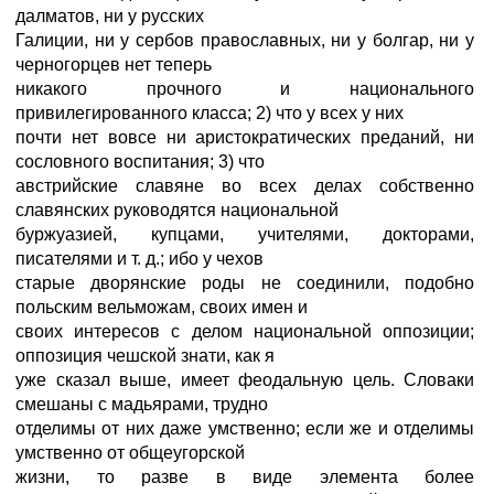
далматов, ни у русских
Галиции, ни у сербов православных, ни у болгар, ни у
черногорцев нет теперь
никакого прочного и национального
привилегированного класса; 2) что у всех у них
почти нет вовсе ни аристократических преданий, ни
сословного воспитания; 3) что
австрийские славяне во всех делах собственно
славянских руководятся национальной
буржуазией, купцами, учителями, докторами,
писателями и т. д.; ибо у чехов
старые дворянские роды не соединили, подобно
польским вельможам, своих имен и
своих интересов с делом национальной оппозиции;
оппозиция чешской знати, как я
уже сказал выше, имеет феодальную цель. Словаки
смешаны с мадьярами, трудно
отделимы от них даже умственно; если же и отделимы
умственно от общеугорской
жизни, то разве в виде элемента более