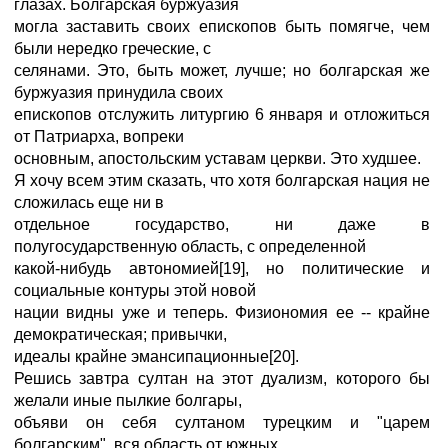
глазах. Болгарская буржуазия
могла заставить своих епископов быть помягче, чем
были нередко греческие, с
селянами. Это, быть может, лучше; но болгарская же
буржуазия принудила своих
епископов отслужить литургию 6 января и отложиться
от Патриарха, вопреки
основным, апостольским уставам церкви. Это худшее.
Я хочу всем этим сказать, что хотя болгарская нация не
сложилась еще ни в
отдельное государство, ни даже в
полугосударственную область, с определенной
какой-нибудь автономией[19], но политические и
социальные контуры этой новой
нации видны уже и теперь. Физиономия ее -- крайне
демократическая; привычки,
идеалы крайне эмансипационные[20].
Решись завтра султан на этот дуализм, которого бы
желали иные пылкие болгары,
объяви он себя султаном турецким и "царем
болгарским", вся область от южных