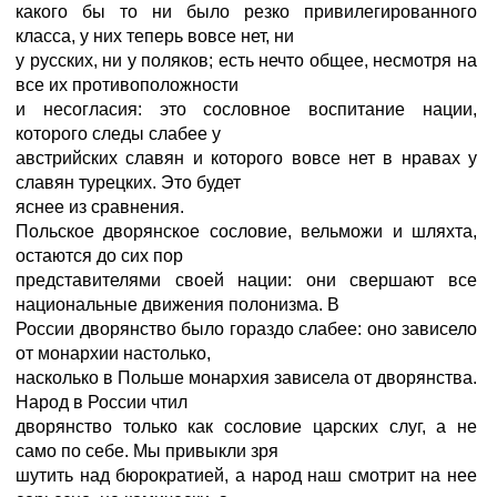
какого бы то ни было резко привилегированного
класса, у них теперь вовсе нет, ни
у русских, ни у поляков; есть нечто общее, несмотря на
все их противоположности
и несогласия: это сословное воспитание нации,
которого следы слабее у
австрийских славян и которого вовсе нет в нравах у
славян турецких. Это будет
яснее из сравнения.
Польское дворянское сословие, вельможи и шляхта,
остаются до сих пор
представителями своей нации: они свершают все
национальные движения полонизма. В
России дворянство было гораздо слабее: оно зависело
от монархии настолько,
насколько в Польше монархия зависела от дворянства.
Народ в России чтил
дворянство только как сословие царских слуг, а не
само по себе. Мы привыкли зря
шутить над бюрократией, а народ наш смотрит на нее