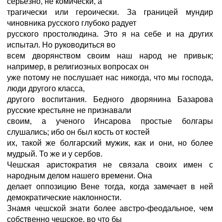
серьезно, не комически, а
трагически или героически. За границей мундир
чиновника русского глубоко радует
русского простолюдина. Это я на себе и на других
испытал. Но руководиться во
всем дворянством своим наш народ не привык;
например, в религиозных вопросах он
уже потому не послушает нас никогда, что мы господа,
люди другого класса,
другого воспитания. Бедного дворянина Базарова
русские крестьяне не признавали
своим, а ученого Инсарова простые болгары
слушались; ибо он был кость от костей
их, такой же болгарский мужик, как и они, но более
мудрый. То же и у сербов.
Чешская аристократия не связала своих имен с
народным делом нашего времени. Она
делает оппозицию Вене тогда, когда замечает в ней
демократические наклонности.
Знамя чешской знати более австро-феодальное, чем
собственно чешское, во что бы