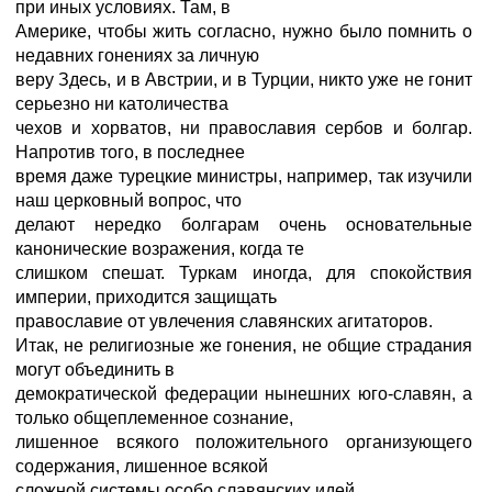
при иных условиях. Там, в
Америке, чтобы жить согласно, нужно было помнить о
недавних гонениях за личную
веру Здесь, и в Австрии, и в Турции, никто уже не гонит
серьезно ни католичества
чехов и хорватов, ни православия сербов и болгар.
Напротив того, в последнее
время даже турецкие министры, например, так изучили
наш церковный вопрос, что
делают нередко болгарам очень основательные
канонические возражения, когда те
слишком спешат. Туркам иногда, для спокойствия
империи, приходится защищать
православие от увлечения славянских агитаторов.
Итак, не религиозные же гонения, не общие страдания
могут объединить в
демократической федерации нынешних юго-славян, а
только общеплеменное сознание,
лишенное всякого положительного организующего
содержания, лишенное всякой
сложной системы особо славянских идей.