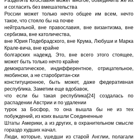
Разделять югославян может многое, объединить же их
и согласить без вмешательства
России может только нечто общее им всем, нечто
такое, что стояло бы на почве
нейтральной, вне православия, вне византизма, вне
сербизма, вне католичества,
вне Юрия Подебрадского, вне Крума, Любуши и Марка
Крале-вича, вне крайне
болгарских надежд. Это, вне всего этого стоящее,
может быть только нечто крайне
демократическое, индифферентное, отрицательное,
якобински, а не старобритан-ски
конституционное, быть может, даже федеративная
республика. Заметим еще вдобавок,
что если бы такая республика[24] создалась по
распадении Австрии и по удалении
турок за Босфор, то она вышла бы не из тех
побуждений, из коих вышли Соединенные
Штаты Америки, а из других, в охранительном смысле
гораздо худших начал.
Люди, которые, ушедши из старой Англии, полагали