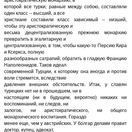
аристократическую монархию, в
которой все турки, равные между собою, составляли
один класс -- высший, а все
христиане составили класс зависимый -- низший,
чтобы эту аристократическую и
весьма децентрализованную прежнюю монархию
превратить в эгалитарную и
централизованную, в том, чтобы какую-то Персию Кира
и Ксеркса, полную
разнообразных сатрапий, обратить в гладкую Францию
Наполеонидов. Таков идеал
современной Турции, к которому она иногда и против
воли стремится, вследствие
давления внешних обстоятельств. Итак, у славян
турецких нет ни в прошедшем, ни в
настоящем (ни в будущем, вероятно) никаких ни
воспоминаний, ни следов, ни
залогов, ни аристократического, ни общего
монархического воспитания. Гораздо
менее еще, чем у австрийских. У болгар делами правит
доктор, купец, адвокат,