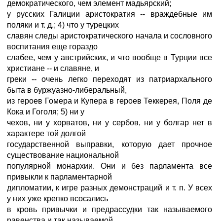
демократического, чем элемент мадьярский;
у русских Галиции аристократия -- враждебные им
поляки и т. д.; 4) что у турецких
славян следы аристократического начала и сословного
воспитания еще гораздо
слабее, чем у австрийских, и что вообще в Турции все
христиане -- и славяне, и
греки -- очень легко переходят из патриархального
быта в буржуазно-либеральный,
из героев Гомера и Купера в героев Теккерея, Поля де
Кока и Гоголя; 5) ни у
чехов, ни у хорватов, ни у сербов, ни у болгар нет в
характере той долгой
государственной выправки, которую дает прочное
существование национальной
популярной монархии. Они и без парламента все
привыкли к парламентарной
дипломатии, к игре разных демонстраций и т. п. У всех
у них уже крепко всосались
в кровь привычки и предрассудки так называемого
равенства и так называемой