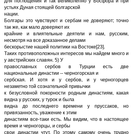
для поглощения и так великолепно у Босфора и при
устьях Дуная стоящей болгарской
нации.
Болгары это чувствуют и сербам не доверяют; точно
так же, как мало доверяют их
крайние и влиятельные деятели и нам, русским,
несмотря на все доказанное делами
бескорыстие нашей политики на Востоке[23].
Таких противоположных интересов мы найдем много и
у австрийских славян. 5) У
православных сербов в Турции есть две
национальные династии -- черногорская и
сербская. И хотя и у сербов, и у черногорцев
незаметно той сознательной привычки
к безусловной покорности родным династиям, какая
видна у русских, у турок и была
видна до последнего времени у пруссаков, но
привязанность, уважение к этим
династиям все-таки есть. Мы видим, что в настоящее
время и черногорцы, и сербы
свои династии чтут. По этому самому очень трудно