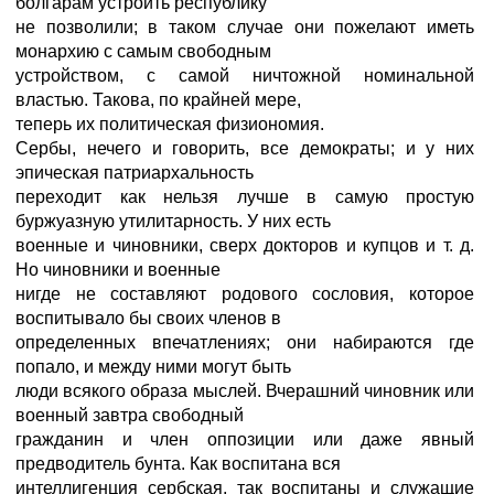
болгарам устроить республику
не позволили; в таком случае они пожелают иметь
монархию с самым свободным
устройством, с самой ничтожной номинальной
властью. Такова, по крайней мере,
теперь их политическая физиономия.
Сербы, нечего и говорить, все демократы; и у них
эпическая патриархальность
переходит как нельзя лучше в самую простую
буржуазную утилитарность. У них есть
военные и чиновники, сверх докторов и купцов и т. д.
Но чиновники и военные
нигде не составляют родового сословия, которое
воспитывало бы своих членов в
определенных впечатлениях; они набираются где
попало, и между ними могут быть
люди всякого образа мыслей. Вчерашний чиновник или
военный завтра свободный
гражданин и член оппозиции или даже явный
предводитель бунта. Как воспитана вся
интеллигенция сербская, так воспитаны и служащие