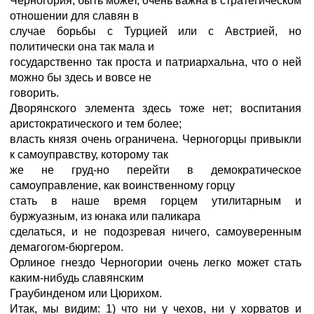
Черногория, быть может, очень важна в стратегическом
отношении для славян в
случае борьбы с Турцией или с Австрией, но
политически она так мала и
государственно так проста и патриархальна, что о ней
можно бы здесь и вовсе не
говорить.
Дворянского элемента здесь тоже нет; воспитания
аристократического и тем более;
власть князя очень ограничена. Черногорцы привыкли
к самоуправству, которому так
же не груд-но перейти в демократическое
самоуправление, как воинственному горцу
стать в наше время горцем утилитарным и
буржуазным, из юнака или паликара
сделаться, и не подозревая ничего, самоуверенным
демагогом-бюргером.
Орлиное гнездо Черногории очень легко может стать
каким-нибудь славянским
Граубинденом или Цюрихом.
Итак, мы видим: 1) что ни у чехов, ни у хорватов и