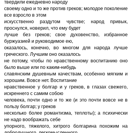
твердили ежедневно народу
своему одно и то же против греков; молодое поколение
все взросло в этом
искусственно раздутом чувстве; народ привык,
проснулся, новерил, что ему будет
лучше без греков; свое духовенство, избранное
буржуазией и руководимое ею,
оказалось, конечно, во многом для народа лучше
греческого. Лучшим оно оказалось
не потому, чтобы по нравственному воспитанию оно
было выше или по каким-нибудь
славянским душевным качествам, особенно мягким и
хорошим. Вовсе нет. Воспитание
нравственное у болгар и у греков, в глазах свежего,
искреннего с самим собою
человека, почти одно и то же (и это почти вовсе не в
пользу болгар; у греков
несколько более романтизма, теплоты); а психически
не надо воображать себе
упорного, тяжелого, хитрого болгарина похожим на
добродушного, легкомысленного