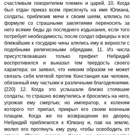
счастливым покорителем племен и царей. 10. Когда
был отдан приказ всем присягнуть на имя Юлиана,
солдаты, приблизив мечи к своим шеям, клялись по
формуле со страшными заклятиями переносить за
него всякие беды до последнего издыхания, если того
потребует необходимость; после солдат офицеры и все
ближайшие к государю чины клялись ему в верности с
подобными религиозными обрядами. 11. Из числа
присутствовавших только префект Небридий
воспротивился и выказал тем твердость своего
характера: он заявил, что никоим образом не может
связать себя клятвой против Констанция как человек,
обязанный ему частыми и различными благодеяниями.
{220} 12. Когда это услышали близко стоявшие
солдаты, то страшно возмутились и бросились на него,
угрожая ему смертью; но император, к коленям
которого тот припал, прикрыл его своим военным
плащем. Когда же по возвращении во дворец
Небридий приблизился к Юлиану и, пав на землю,
молил его протянуть ему руку, чтобы освободить от