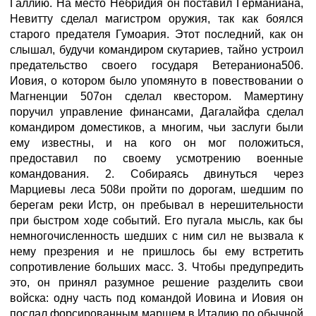
Галлию. На место Небридия он поставил Германиана,
Невитту сделал магистром оружия, так как боялся
старого предателя Гумоария. Этот последний, как он
слышал, будучи командиром скутариев, тайно устроил
предательство своего государя Ветераниона506.
Иовия, о котором было упомянуто в повествовании о
Магненции 507он сделал квестором. Мамертину
поручил управление финансами, Дагалайфа сделал
командиром доместиков, а многим, чьи заслуги были
ему известны, и на кого он мог положиться,
предоставил по своему усмотрению военные
командования. 2. Собираясь двинуться через
Марциевы леса 508и пройти по дорогам, шедшим по
берегам реки Истр, он пребывал в нерешительности
при быстром ходе событий. Его пугала мысль, как бы
немногочисленность шедших с ним сил не вызвала к
нему презрения и не пришлось бы ему встретить
сопротивление больших масс. 3. Чтобы предупредить
это, он принял разумное решение разделить свои
войска: одну часть под командой Иовина и Иовия он
послал форсированным маршем в Италию по обычной