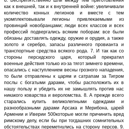
6. Беспрепятственно шли между тем приготовления
как к внешней, так и к внутренней войне: увеличивали
количество конных легионов и вместе с тем
укомплектовывали легионы привлекаемыми из
провинций новобранцами; люди всех классов и всех
профессий подвергались всяким поборам: все были
обязаны доставлять одежду, оружие и орудия, а также
золото и серебро, запасы различного провианта и
транспортные средства всякого рода. 7. И так как со
стороны персидского царя, который прекратил
военные действия только из-за тягот зимнего времени,
опасались с наступлением весны грозного нападения,
то были отправлены к царям и сатрапам за Тигром
послы с богатыми дарами, чтобы расположить их в
нашу пользу и убедить их не замышлять против нас
никакого коварства и вероломства. 8. А прежде всего
старались купить великолепными одеждами и
разнообразными дарами Арсака и Мерибона, царей
Армении и Иверии 500которые могли причинить вред
римскому делу, если бы при тогдашних сомнительных
обстоятельствах переметнулись на сторону персов. 9.