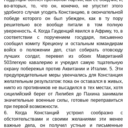
во-вторых, то, что он, конечно, не упустит этого
удобного случая угодить Констанцию, в окончательной
победе которого он был убежден, как в ту пору
решительно все вообще питали в том полную
уверенность. 4. Когда Гауденций явился в Африку, то, в
соответствии с поручением государя, письменно
сообщил комиту Крециону и остальным командирам
войск о положении дел, стал собирать отовсюду
лучших солдат, перевел из обоих Мавританий
503легкую кавалерию и учредил самую тщательную
охрану побережья против Аквитании и Италии. 5. Эти
предупредительные меры увенчались для Констанция
желательным результатом: пока он оставался в живых,
никто из противников не высадился в тех местах, хотя
сицилийский берег от Лилибея до Пахина занимали
значительные военные силы, готовые переправиться
при первой возможности.
6. Когда Констанций устроил сообразно с
обстоятельствами и своими желаниями эти менее
важные дела, он получил устные и письменные