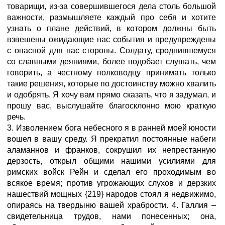
товарищи, из-за совершившегося дела столь большой
важности, размышляете каждый про себя и хотите
узнать о плане действий, в котором должны быть
взвешены ожидающие нас события и предупреждены
с опасной для нас стороны. Солдату, сроднившемуся
со славными деяниями, более подобает слушать, чем
говорить, а честному полководцу принимать только
такие решения, которые по достоинству можно хвалить
и одобрять. Я хочу вам прямо сказать, что я задумал, и
прошу вас, выслушайте благосклонно мою краткую
речь.
3. Изволением бога небесного я в ранней моей юности
вошел в вашу среду. Я прекратил постоянные набеги
аламаннов и франков, сокрушил их непрестанную
дерзость, открыл общими нашими усилиями для
римских войск Рейн и сделал его проходимым во
всякое время; против угрожающих слухов и дерзких
нашествий мощных {219} народов стоял я недвижимо,
опираясь на твердыню вашей храбрости. 4. Галлия –
свидетельница трудов, нами понесенных; она,