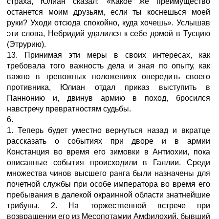
страха, Юлиан сказал: «Какое же преимущество
останется моим друзьям, если ты коснешься моей
руки? Уходи отсюда спокойно, куда хочешь». Услышав
эти слова, Небридий удалился к себе домой в Тусцию
(Этрурию).
13. Принимая эти меры в своих интересах, как
требовала того важность дела и зная по опыту, как
важно в тревожных положениях опередить своего
противника, Юлиан отдал приказ выступить в
Паннонию и, двинув армию в поход, бросился
навстречу превратностям судьбы.
6.
1. Теперь будет уместно вернуться назад и вкратце
рассказать о событиях при дворе и в армии
Констанция во время его зимовки в Антиохии, пока
описанные события происходили в Галлии. Среди
множества чинов высшего ранга были назначены для
почетной службы при особе императора во время его
пребывания в далекой окраинной области знатнейшие
трибуны. 2. На торжественной встрече при
возвращении его из Месопотамии Амфилохий, бывший