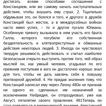
достигать всеми способами соглашения с
Констанцием, или же самому начать наступательные
действия, чтобы внушить ему страх. 2. Тщательно
обдумывая это, он боялся и того, и другого: в дружбе
Констанций был жесток, а в междоусобных войнах
часто имел успех, – то и другое пугало Юлиана.
Особенную тревогу вызывала в нем участь его брата
Галла, которого погубили его собственная
бездеятельность и клятвопреступные и обманные
действия некоторых людей. 3. Иногда он чувствовал
твердую решимость действовать и считал наиболее
безопасным открыто выступить против того, чей образ
мыслей он, как умный человек, угадывал по его
прежним поступкам и кого он достаточно хорошо знал
для того, чтобы не дать завлечь себя в ловушку
притворной дружбой. 4. Не придав значения тому, что
Констанций написал ему через Леону 480и не признав
ни одного из сделанных им назначений за
исключением Небридия, он отпраздновал, уже как
Август, пятилетие своего правления. 481Теперь он
стал появляться в великолепной диадеме, блиставшей