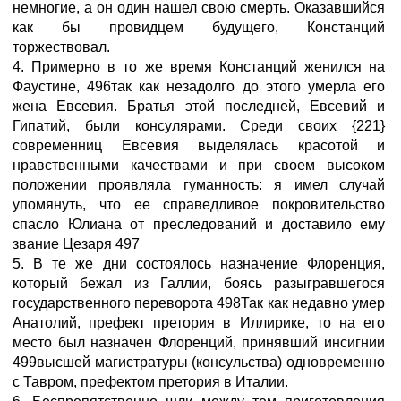
немногие, а он один нашел свою смерть. Оказавшийся
как бы провидцем будущего, Констанций
торжествовал.
4. Примерно в то же время Констанций женился на
Фаустине, 496так как незадолго до этого умерла его
жена Евсевия. Братья этой последней, Евсевий и
Гипатий, были консулярами. Среди своих {221}
современниц Евсевия выделялась красотой и
нравственными качествами и при своем высоком
положении проявляла гуманность: я имел случай
упомянуть, что ее справедливое покровительство
спасло Юлиана от преследований и доставило ему
звание Цезаря 497
5. В те же дни состоялось назначение Флоренция,
который бежал из Галлии, боясь разыгравшегося
государственного переворота 498Так как недавно умер
Анатолий, префект претория в Иллирике, то на его
место был назначен Флоренций, принявший инсигнии
499высшей магистратуры (консульства) одновременно
с Тавром, префектом претория в Италии.