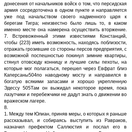
донесения от начальников войск о том, что персидская
армия сосредоточена в одном пункте и направляется
уже под начальством своего надменного царя к
берегам Тигра; неизвестно было лишь то, в каком
именно месте она намерена осуществить вторжение.
7. Встревоженный этими известиями Констанций,
чтобы {223} иметь возможность, находясь поблизости,
отражать грозившие со стороны персов предприятия, с
возможной поспешностью покинул зимние квартиры,
стянул отовсюду конницу и лучшие силы пехоты, на
которые мог полагаться, перешел через Евфрат близ
Каперсаны504по наводному мосту и направился в
богатую всякими запасами и хорошо укрепленную
Эдессу 505Там он выжидал некоторое время, пока
лазутчики и перебежчики не дадут знать о движении во
вражеском лагере.
8.
1. Между тем Юлиан, приняв меры, о которых я раньше
рассказывал, и собираясь выступить из Равраков,
назначил префектом Саллюстия и послал его в