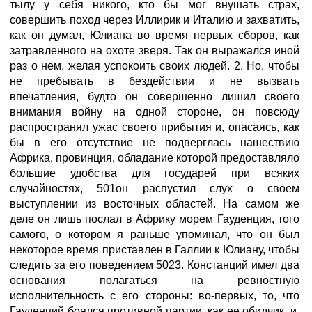
тылу у себя никого, кто бы мог внушать страх,
совершить поход через Иллирик и Италию и захватить,
как он думал, Юлиана во время первых сборов, как
затравленного на охоте зверя. Так он выражался иной
раз о нем, желая успокоить своих людей. 2. Но, чтобы
не пребывать в бездействии и не вызвать
впечатления, будто он совершенно лишил своего
внимания войну на одной стороне, он повсюду
распространял ужас своего прибытия и, опасаясь, как
бы в его отсутствие не подверглась нашествию
Африка, провинция, обладание которой предоставляло
большие удобства для государей при всяких
случайностях, 501он распустил слух о своем
выступлении из восточных областей. На самом же
деле он лишь послал в Африку морем Гауденция, того
самого, о котором я раньше упоминал, что он был
некоторое время приставлен в Галлии к Юлиану, чтобы
следить за его поведением 5023. Констанций имел два
основания полагаться на ревностную
исполнительность с его стороны: во-первых, то, что
Гауденций боялся противной партии, как ее обидчик, и,