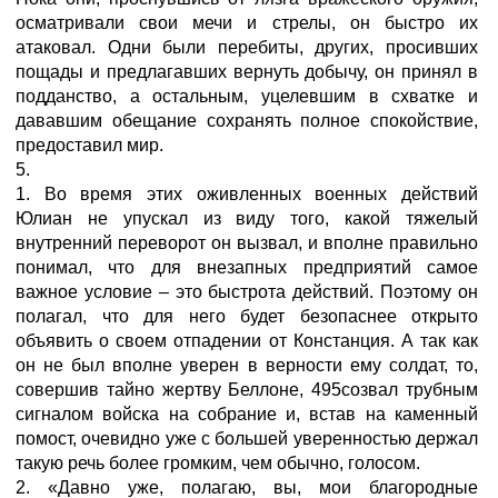
осматривали свои мечи и стрелы, он быстро их
атаковал. Одни были перебиты, других, просивших
пощады и предлагавших вернуть добычу, он принял в
подданство, а остальным, уцелевшим в схватке и
дававшим обещание сохранять полное спокойствие,
предоставил мир.
5.
1. Во время этих оживленных военных действий
Юлиан не упускал из виду того, какой тяжелый
внутренний переворот он вызвал, и вполне правильно
понимал, что для внезапных предприятий самое
важное условие – это быстрота действий. Поэтому он
полагал, что для него будет безопаснее открыто
объявить о своем отпадении от Констанция. А так как
он не был вполне уверен в верности ему солдат, то,
совершив тайно жертву Беллоне, 495созвал трубным
сигналом войска на собрание и, встав на каменный
помост, очевидно уже с бoльшей уверенностью держал
такую речь более громким, чем обычно, голосом.
2. «Давно уже, полагаю, вы, мои благородные