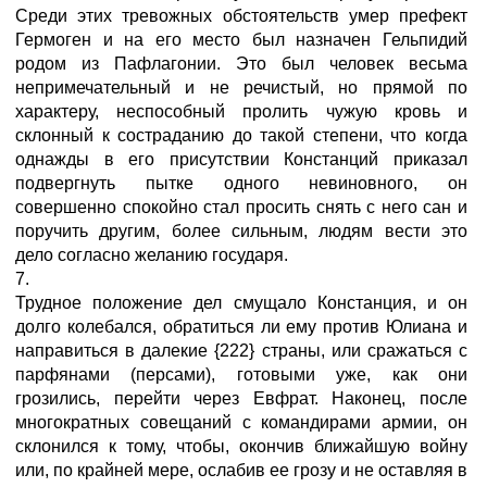
Среди этих тревожных обстоятельств умер префект
Гермоген и на его место был назначен Гельпидий
родом из Пафлагонии. Это был человек весьма
непримечательный и не речистый, но прямой по
характеру, неспособный пролить чужую кровь и
склонный к состраданию до такой степени, что когда
однажды в его присутствии Констанций приказал
подвергнуть пытке одного невиновного, он
совершенно спокойно стал просить снять с него сан и
поручить другим, более сильным, людям вести это
дело согласно желанию государя.
7.
Трудное положение дел смущало Констанция, и он
долго колебался, обратиться ли ему против Юлиана и
направиться в далекие {222} страны, или сражаться с
парфянами (персами), готовыми уже, как они
грозились, перейти через Евфрат. Наконец, после
многократных совещаний с командирами армии, он
склонился к тому, чтобы, окончив ближайшую войну
или, по крайней мере, ослабив ее грозу и не оставляя в