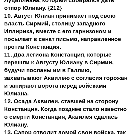
Луциллиана, который собирался дать
отпор Юлиану. {212}
10. Август Юлиан принимает под свою
власть Сирмий, столицу западного
Иллирика, вместе с его гарнизоном и
посылает в сенат письмо, направленное
против Констанция.
11. Два легиона Констанция, которые
перешли к Августу Юлиану в Сирмии,
будучи посланы им в Галлию,
захватывают Аквилею с согласия горожан
и запирают ворота перед войсками
Юлиана.
12. Осада Аквилеи, ставшей на сторону
Констанция. Когда позднее стало известно
о смерти Констанция, Аквилея сдалась
Юлиану.
13. Сапор отводит домой свои войска, так