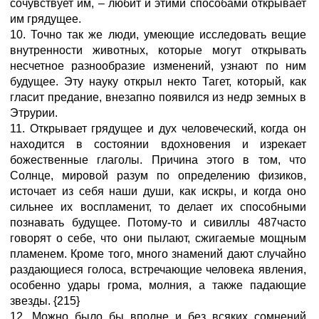
сочувствует им, – любит и этими способами открывает
им грядущее.
10. Точно так же люди, умеющие исследовать вещие
внутренности животных, которые могут открывать
несчетное разнообразие изменений, узнают по ним
будущее. Эту науку открыл некто Тагет, который, как
гласит предание, внезапно появился из недр земных в
Этрурии.
11. Открывает грядущее и дух человеческий, когда он
находится в состоянии вдохновения и изрекает
божественные глаголы. Причина этого в том, что
Солнце, мировой разум по определению физиков,
источает из себя наши души, как искры, и когда оно
сильнее их воспламенит, то делает их способными
познавать будущее. Потому-то и сивиллы 487часто
говорят о себе, что они пылают, сжигаемые мощным
пламенем. Кроме того, много знамений дают случайно
раздающиеся голоса, встречающие человека явления,
особенно удары грома, молния, а также падающие
звезды. {215}
12. Можно было бы вполне и без всяких сомнений