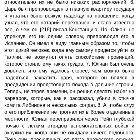
относительно их не было никаких распоряжений. 6.
Царь был препровожден в главную квартиру государя
и утратил было всякую надежду на прощение, когда
узнал, что его нотарий перехвачен, и стало известно
все, о чем он {218} писал Констанцию. Но Юлиан, не
упрекнув его ни одним словом, препроводил его в
Испанию. Он имел в виду главным образом то, чтобы
этот дикий человек, когда ему самому придется уйти из
Галлии, не возмутил опять спокойствие провинций,
которое стоило ему таких трудов. 7. Юлиан был очень
доволен, что ему удалось скорее, чем можно было
надеяться, захватить царя, которого он боялся в
предвидении предстоящего похода в дальние страны.
Теперь, не теряя времени, он решил сделать набег на
варваров, которые, как я рассказал, убили в стычке
комита Либинона и нескольких солдат. 8. А чтобы слух
о его приближении не прогнал их в более отдаленные
местности, Юлиан переправился через Рейн глубокой
ночью с легким отрядом вспомогательных войск и
окружил их, когда они не ожидали ничего подобного.
Пока они, проснувшись от лязга вражеского оружия,