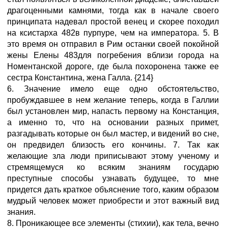
драгоценными камнями, тогда как в начале своего
принципата надевал простой венец и скорее походил
на ксистарха 482в пурпуре, чем на императора. 5. В
это время он отправил в Рим останки своей покойной
жены Елены 483для погребения вблизи города на
Номентанской дороге, где была похоронена также ее
сестра Константина, жена Галла. {214}
6. Значение имело еще одно обстоятельство,
пробуждавшее в нем желание теперь, когда в Галлии
был установлен мир, напасть первому на Констанция,
а именно то, что на основании разных примет,
разгадывать которые он был мастер, и видений во сне,
он предвидел близость его кончины. 7. Так как
желающие зла люди приписывают этому ученому и
стремящемуся ко всяким знаниям государю
преступные способы узнавать будущее, то мне
придется дать краткое объяснение того, каким образом
мудрый человек может приобрести и этот важный вид
знания.
8. Проникающее все элементы (стихии), как тела, вечно