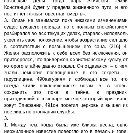
созвездие Девы, тогда царь Асийской земли
Констанций будет у предела жизненного пути, и его
постигнет тяжкая горестная смерть».
3. Юлиан не занимался пока никакими изменениями
существующего порядка, но с полным спокойствием
разбирался во всх текущих делах, стараясь исподволь
укрепить свое положение, чтобы возрастание сил шло
в соответствии с возвышением его сана. {216} 4.
Желая расположить к себе всех без исключения, он
притворялся, что привержен к христианскому культу, от
которого втайне давно отошел. Он отдавался, – о чем
знали немногие посвященные в его секреты, –
гаруспицине, 490авгуриям и соблюдал все то, что
всегда чтили поклоняющиеся богам. 5. А чтобы
сохранить это пока в тайне, в праздник,
приходившийся в январе месяце, который христиане
зовут Епифании, 491он посетил церковь и вышел из
нее лишь по окончании службы.
3.
1. Между тем, когда была уже близка весна, одно
неожиданное известие повергло его в печаль и горе.