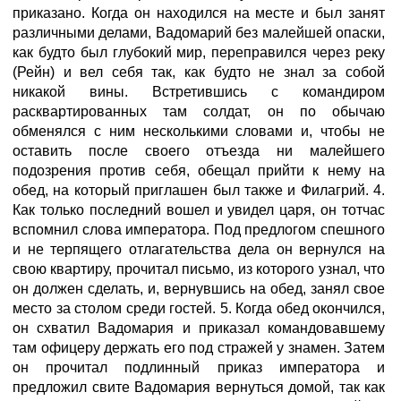
приказано. Когда он находился на месте и был занят
различными делами, Вадомарий без малейшей опаски,
как будто был глубокий мир, переправился через реку
(Рейн) и вел себя так, как будто не знал за собой
никакой вины. Встретившись с командиром
расквартированных там солдат, он по обычаю
обменялся с ним несколькими словами и, чтобы не
оставить после своего отъезда ни малейшего
подозрения против себя, обещал прийти к нему на
обед, на который приглашен был также и Филагрий. 4.
Как только последний вошел и увидел царя, он тотчас
вспомнил слова императора. Под предлогом спешного
и не терпящего отлагательства дела он вернулся на
свою квартиру, прочитал письмо, из которого узнал, что
он должен сделать, и, вернувшись на обед, занял свое
место за столом среди гостей. 5. Когда обед окончился,
он схватил Вадомария и приказал командовавшему
там офицеру держать его под стражей у знамен. Затем
он прочитал подлинный приказ императора и
предложил свите Вадомария вернуться домой, так как