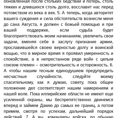
обновленная после стольких бедствий и потерь, столь
тяжких и длившихся столь долго, восславит нас перед
потомством из века в век. 5. А теперь, когда авторитет
вашего суждения и сила обстоятельств вознесли меня
до сана Августа, я должен с божьей помощью и при
вашей поддержке, если судьба будет
благоприятствовать моим начинаниям, увеличить свои
задачи, вменяя себе в заслугу признание армии,
прославившейся своею верностью долгу и воинской
мощью, что в мирное время я проявил умеренность и
спокойствие, а в непрестанном ряде войн с целым
союзом племен – осмотрительность и осторожность. 6.
А чтобы нашим тесным единодушием предупредить
несчастные случайности, следуйте моему
спасительному, как я думаю, совету, пока общее
положение дел соответствует нашим намерениям и
нашей воле. Пока иллирийские области не имеют еще
усиленной охраны, мы беспрепятственно двинемся
вперед и займем Дакию до самых ее границ, а потом
примем, смотря по успехам, дальнейший порядок
действий. 7. А вы, командиры войска, по обычаю