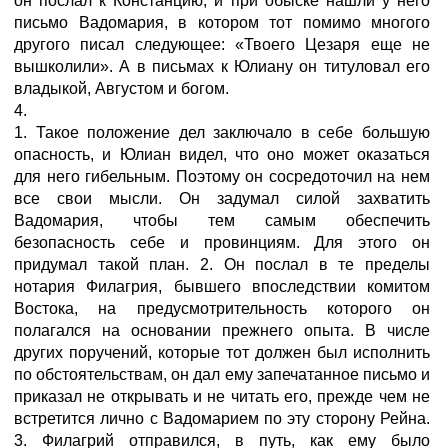
он послал к Констанцию, и при обыске нашли у него
письмо Вадомария, в котором тот помимо многого
другого писал следующее: «Твоего Цезаря еще не
вышколили». А в письмах к Юлиану он титуловал его
владыкой, Августом и богом.
4.
1. Такое положение дел заключало в себе большую
опасность, и Юлиан видел, что оно может оказаться
для него гибельным. Поэтому он сосредоточил на нем
все свои мысли. Он задумал силой захватить
Вадомария, чтобы тем самым обеспечить
безопасность себе и провинциям. Для этого он
придумал такой план. 2. Он послал в те пределы
нотария Филагрия, бывшего впоследствии комитом
Востока, на предусмотрительность которого он
полагался на основании прежнего опыта. В числе
других поручений, которые тот должен был исполнить
по обстоятельствам, он дал ему запечатанное письмо и
приказал не открывать и не читать его, прежде чем не
встретится лично с Вадомарием по эту сторону Рейна.
3. Филагрий отправился, в путь, как ему было