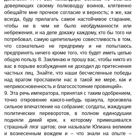
доверяющих своему полководцу воинов, клятвенно
обещайте мне прочное согласие и верность; я же, как
всегда, буду прилагать самое настойчивое старание,
чтобы ни в чем не было необдуманности или
небрежения, и на деле докажу каждому, кто бы того ни
потребовал, самую щепетильную совестливость в том,
что сознательно не предприму и не попытаюсь
предпринять ничего кроме того, что будет иметь целью
общую пользу. 8. Заклинаю и прошу вас, чтобы никто из
вас в порыве возбуждения не доходил до притеснения
частных лиц. Знайте, что наши бесчисленные победы
над врагом прославили нас в такой же мере, как и
неприкосновенность и благосостояние провинций».
9. Эта речь императора, принятая с таким одобрением,
точно откровение какого-нибудь оракула, произвела
сильное впечатление на собрание; солдаты, жаждущие
политических переворотов, в полном единодушии
подняли дикий крик, к которому примешивался
страшный лязг щитов; они называли Юлиана великим
и вознесенным вождем и – что знали на опыте –