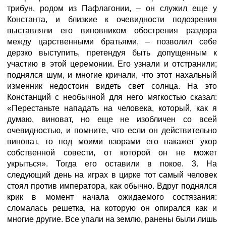
трибун, родом из Пафлагонии, – он служил еще у
Константа, и близкие к очевидности подозрения
выставляли его виновником обострения раздора
между царственными братьями, – позволил себе
дерзко выступить, претендуя быть допущенным к
участию в этой церемонии. Его узнали и отстранили;
поднялся шум, и многие кричали, что этот нахальный
изменник недостоин видеть свет солнца. На это
Констанций с необычной для него мягкостью сказал:
«Перестаньте нападать на человека, который, как я
думаю, виноват, но еще не изобличен со всей
очевидностью, и помните, что если он действительно
виноват, то под моими взорами его накажет укор
собственной совести, от которой он не может
укрыться». Тогда его оставили в покое. 3. На
следующий день на играх в цирке тот самый человек
стоял против императора, как обычно. Вдруг поднялся
крик в момент начала ожидаемого состязания:
сломалась решетка, на которую он опирался как и
многие другие. Все упали на землю, ранены были лишь