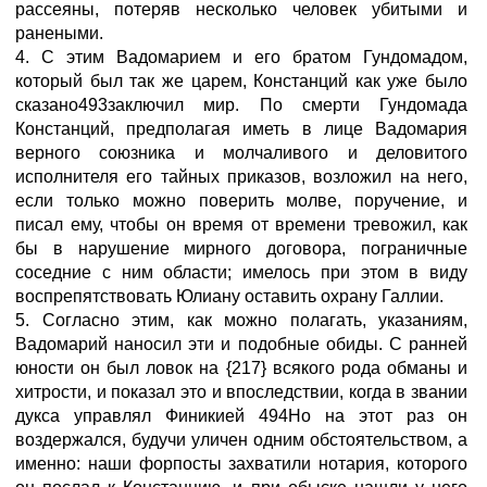
рассеяны, потеряв несколько человек убитыми и
ранеными.
4. С этим Вадомарием и его братом Гундомадом,
который был так же царем, Констанций как уже было
сказано493заключил мир. По смерти Гундомада
Констанций, предполагая иметь в лице Вадомария
верного союзника и молчаливого и деловитого
исполнителя его тайных приказов, возложил на него,
если только можно поверить молве, поручение, и
писал ему, чтобы он время от времени тревожил, как
бы в нарушение мирного договора, пограничные
соседние с ним области; имелось при этом в виду
воспрепятствовать Юлиану оставить охрану Галлии.
5. Согласно этим, как можно полагать, указаниям,
Вадомарий наносил эти и подобные обиды. С ранней
юности он был ловок на {217} всякого рода обманы и
хитрости, и показал это и впоследствии, когда в звании
дукса управлял Финикией 494Но на этот раз он
воздержался, будучи уличен одним обстоятельством, а
именно: наши форпосты захватили нотария, которого