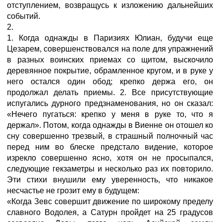
отступлением, возвращусь к изложению дальнейших
событий.
2.
1. Когда однажды в Паризиях Юлиан, будучи еще
Цезарем, совершенствовался на поле для упражнений
в разных воинских приемах со щитом, выскочило
деревянное покрытие, обрамленное кругом, и в руке у
него остался один обод; крепко держа его, он
продолжал делать приемы. 2. Все присутствующие
испугались дурного предзнаменования, но он сказал:
«Нечего пугаться: крепко у меня в руке то, что я
держал». Потом, когда однажды в Виенне он отошел ко
сну совершенно трезвый, в страшный полночный час
перед ним во блеске предстало видение, которое
изрекло совершенно ясно, хотя он не просыпался,
следующие гекзаметры и несколько раз их повторило.
Эти стихи внушили ему уверенность, что никакое
несчастье не грозит ему в будущем:
«Когда Зевс совершит движение по широкому пределу
славного Водолея, а Сатурн пройдет на 25 градусов