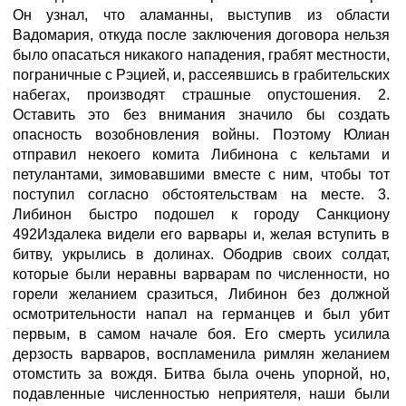
Он узнал, что аламанны, выступив из области
Вадомария, откуда после заключения договора нельзя
было опасаться никакого нападения, грабят местности,
пограничные с Рэцией, и, рассеявшись в грабительских
набегах, производят страшные опустошения. 2.
Оставить это без внимания значило бы создать
опасность возобновления войны. Поэтому Юлиан
отправил некоего комита Либинона с кельтами и
петулантами, зимовавшими вместе с ним, чтобы тот
поступил согласно обстоятельствам на месте. 3.
Либинон быстро подошел к городу Санкциону
492Издалека видели его варвары и, желая вступить в
битву, укрылись в долинах. Ободрив своих солдат,
которые были неравны варварам по численности, но
горели желанием сразиться, Либинон без должной
осмотрительности напал на германцев и был убит
первым, в самом начале боя. Его смерть усилила
дерзость варваров, воспламенила римлян желанием
отомстить за вождя. Битва была очень упорной, но,
подавленные численностью неприятеля, наши были