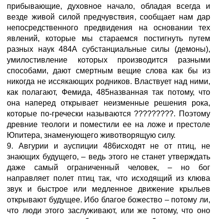
прибывающие, духовное начало, обладая всегда и
везде живой силой предчувствия, сообщает нам дар
непосредственного предвидения на основании тех
явлений, которые мы стараемся постигнуть путем
разных наук 484А субстанциальные силы (демоны),
умилостивление которых производится разными
способами, дают смертным вещие слова как бы из
никогда не иссякающих родников. Властвует над ними,
как полагают, Фемида, 485названная так потому, что
она наперед открывает неизменные решения рока,
которые по-гречески называются ?????????. Поэтому
древние теологи и поместили ее на ложе и престоле
Юпитера, знаменующего животворящую силу.
9. Авгурии и ауспиции 486исходят не от птиц, не
знающих будущего, – ведь этого не станет утверждать
даже самый ограниченный человек, – но бог
направляет полет птиц так, что исходящий из клюва
звук и быстрое или медленное движение крыльев
открывают будущее. Ибо благое божество – потому ли,
что люди этого заслуживают, или же потому, что оно