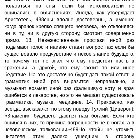
полагаться на сны, если бы истолкователи не
ошибались в объяснениях. Иногда, как утверждает
Аристотель, 488сны вполне достоверны, а именно:
когда зрачок крепко спящего человека, не отклоняясь
ни в ту, ни в другую сторону, смотрит совершенно
прямо. 13. Невежественные простаки иной раз
подымают голос и наивно ставят вопрос так: если бы
существовало предчувствие и некое знание будущего,
то почему тот не знал, что ему предстоит пасть в
сражении, а другой, что ему грозит то или иное
бедствие. На это достаточно будет дать такой ответ: и
грамматик иной раз выразится неправильно, и
музыкант возьмет иной раз фальшивую ноту, и врач
ошибется в лекарстве, но это не мешает существовать
грамматике, музыке, медицине. 14. Прекрасно, как
всегда, высказался по этому поводу Туллий (Цицерон):
«Знамения будущего даются нам богами. Если кто
ошибся в них, то причина погрешности не в богах, а в
человеческом толковании»489Но чтобы не утомить
читателя этим далеко ушедшим в сторону