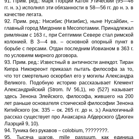
91. Прим. ред.: Марк Порций Катон Утический (95—46
гг. н. э.) исполнял эти обязанности в 58—56 гг. до н. э. в
качестве легата.
92. Прим. ред.: Нисибис (Низибис), ныне Нусайбин, –
главный город Мигдонии в Месопотамии. Принадлежал
римлянам с 163 г., при Септимии Севере стал римской
колонией. В 3—4 вв. – основной опорный пункт в
борьбе с персами. Отдан последним Иовианом в 363 г.
по условиям мирного договора.
93. Прим. ред.: Известный в античности анекдот. Тиран
Кипра Никокреонт приказал пытать философа за то,
что тот смертельно оскорбил его у могилы Александра
Великого. Подобную историю рассказывает Клемент
Александрийский (Strom. IV 56,1), но {527} называет
здесь Зенона Элейского, философа, жившего на 200
лет раньше основателя стоической философии Зенона
Китийского (ок. 335 – ок. 265 гг. до н. э.) Аналогичный
рассказ существует про Анаксарха Абдерского (Диоген
Лаэрций 9, 10).
94. Туника без рукавов – colobium, ????????.
95. Тысяча шагов, mille passuum, как единица