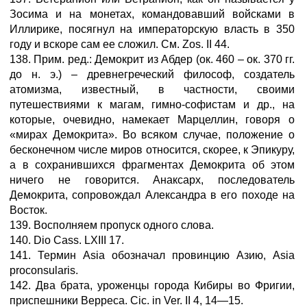
Зосима и на монетах, командовавший войсками в
Иллирике, посягнул на императорскую власть в 350
году и вскоре сам ее сложил. См. Zos. II 44.
138. Прим. ред.: Демокрит из Абдер (ок. 460 – ок. 370 гг.
до н. э.) – древнегреческий философ, создатель
атомизма, известный, в частности, своими
путешествиями к магам, гимно-софистам и др., на
которые, очевидно, намекает Марцеллин, говоря о
«мирах Демокрита». Во всяком случае, положение о
бесконечном числе миров относится, скорее, к Эпикуру,
а в сохранившихся фрагментах Демокрита об этом
ничего не говорится. Анаксарх, последователь
Демокрита, сопровождал Александра в его походе на
Восток.
139. Восполняем пропуск одного слова.
140. Dio Cass. LXIII 17.
141. Термин Asia обозначал провинцию Азию, Asia
proconsularis.
142. Два брата, уроженцы города Кибиры во Фригии,
приспешники Верреса. Cic. in Ver. II 4, 14—15.