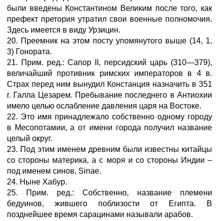
были введены Константином Великим после того, как
префект претория утратил свои военные полномочия.
Здесь имеется в виду Урзицин.
20. Преемник на этом посту упомянутого выше (14, 1,
3) Гонората.
21. Прим. ред.: Сапор II, персидский царь (310—379),
величайший противник римских императоров в 4 в.
Страх перед ним вынудил Констанция назначить в 351
г. Галла Цезарем. Пребывание последнего в Антиохии
имело целью ослабление давления царя на Востоке.
22. Это имя принадлежало собственно одному городу
в Месопотамии, а от имени города получил название
целый округ.
23. Под этим именем древним были известны китайцы
со стороны материка, а с моря и со стороны Индии –
под именем синов, Sinae.
24. Ныне Хабур.
25. Прим. ред.: Собственно, название племени
бедуинов, жившего поблизости от Египта. В
позднейшее время сарацинами называли арабов.