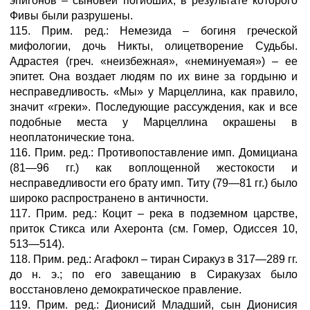
эпигонов – сыновей погибших, в результате которого
Фивы были разрушены.
115. Прим. ред.: Немезида – богиня греческой
мифологии, дочь Никты, олицетворение Судьбы.
Адрастея (греч. «неизбежная», «неминуемая») – ее
эпитет. Она воздает людям по их вине за гордыню и
несправедливость. «Мы» у Марцеллина, как правило,
значит «греки». Последующие рассуждения, как и все
подобные места у Марцеллина окрашены в
неоплатонические тона.
116. Прим. ред.: Противопоставление имп. Домициана
(81—96 гг.) как воплощенной жестокости и
несправедливости его брату имп. Титу (79—81 гг.) было
широко распространено в античности.
117. Прим. ред.: Коцит – река в подземном царстве,
приток Стикса или Ахеронта (см. Гомер, Одиссея 10,
513—514).
118. Прим. ред.: Агафокл – тиран Сиракуз в 317—289 гг.
до н. э.; по его завещанию в Сиракузах было
восстановлено демократическое правление.
119. Прим. ред.: Дионисий Младший, сын Дионисия