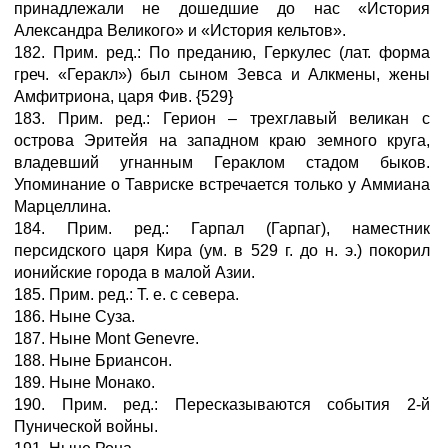
принадлежали не дошедшие до нас «История
Александра Великого» и «История кельтов».
182. Прим. ред.: По преданию, Геркулес (лат. форма
греч. «Геракл») был сыном Зевса и Алкмены, жены
Амфитриона, царя Фив. {529}
183. Прим. ред.: Герион – трехглавый великан с
острова Эритейя на западном краю земного круга,
владевший угнанным Гераклом стадом быков.
Упоминание о Тавриске встречается только у Аммиана
Марцеллина.
184. Прим. ред.: Гарпал (Гарпаг), наместник
персидского царя Кира (ум. в 529 г. до н. э.) покорил
ионийские города в малой Азии.
185. Прим. ред.: Т. е. с севера.
186. Ныне Суза.
187. Ныне Mont Genevre.
188. Ныне Бриансон.
189. Ныне Монако.
190. Прим. ред.: Пересказываются события 2-й
Пунической войны.