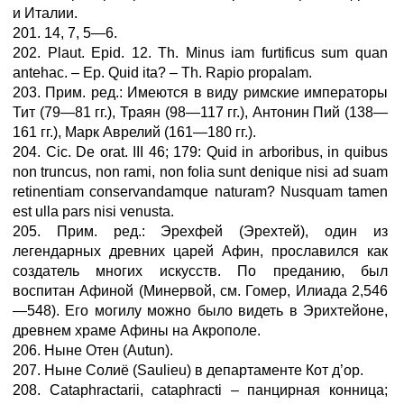
и Италии.
201. 14, 7, 5—6.
202. Plaut. Epid. 12. Th. Minus iam furtificus sum quan
antehac. – Ep. Quid ita? – Th. Rapio propalam.
203. Прим. ред.: Имеются в виду римские императоры
Тит (79—81 гг.), Траян (98—117 гг.), Антонин Пий (138—
161 гг.), Марк Аврелий (161—180 гг.).
204. Cic. De orat. III 46; 179: Quid in arboribus, in quibus
non truncus, non rami, non folia sunt denique nisi ad suam
retinentiam conservandamque naturam? Nusquam tamen
est ulla pars nisi venusta.
205. Прим. ред.: Эрехфей (Эрехтей), один из
легендарных древних царей Афин, прославился как
создатель многих искусств. По преданию, был
воспитан Афиной (Минервой, см. Гомер, Илиада 2,546
—548). Его могилу можно было видеть в Эрихтейоне,
древнем храме Афины на Акрополе.
206. Ныне Отен (Autun).
207. Ныне Солиё (Saulieu) в департаменте Кот д’ор.
208. Cataphractarii, cataphracti – панцирная конница;