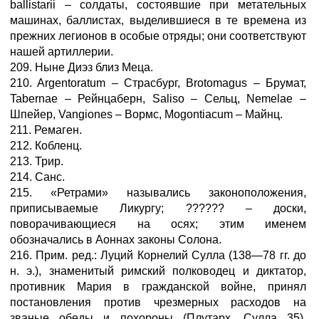
ballistarii – солдаты, состоявшие при метательных
машинах, баллистах, выделившиеся в те времена из
прежних легионов в особые отряды; они соответствуют
нашей артиллерии.
209. Ныне Диэз близ Меца.
210. Argentoratum – Страсбург, Brotomagus – Брумат,
Tabernae – Рейнцаберн, Saliso – Сельц, Nemelae –
Шпейер, Vangiones – Вормс, Mogontiacum – Майнц.
211. Ремаген.
212. Кобленц.
213. Трир.
214. Санс.
215. «Ретрами» назывались законоположения,
приписываемые Ликургу; ?????? – доски,
поворачивающиеся на осях; этим именем
обозначались в Аоннах законы Солона.
216. Прим. ред.: Луций Корнелий Сулла (138—78 гг. до
н. э.), знаменитый римский полководец и диктатор,
противник Мария в гражданской войне, принял
постановления против чрезмерных расходов на
званые обеды и похороны (Плутарх, Сулла 35).