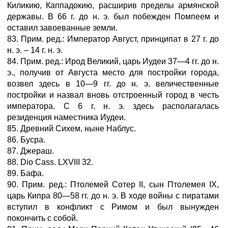
Киликию, Каппадокию, расширив пределы армянской
державы. В 66 г. до н. э. был побежден Помпеем и
оставил завоеванные земли.
83. Прим. ред.: Император Август, принципат в 27 г. до
н. э. – 14 г. н. э.
84. Прим. ред.: Ирод Великий, царь Иудеи 37—4 гг. до н.
э., получив от Августа место для постройки города,
возвел здесь в 10—9 гг. до н. э. величественные
постройки и назвал вновь отстроенный город в честь
императора. С 6 г. н. э. здесь располагалась
резиденция наместника Иудеи.
85. Древний Сихем, ныне Наблус.
86. Бусра.
87. Джераш.
88. Dio Cass. LXVIII 32.
89. Бафа.
90. Прим. ред.: Птолемей Сотер II, сын Птолемея IX,
царь Кипра 80—58 гг. до н. э. В ходе войны с пиратами
вступил в конфликт с Римом и был вынужден
покончить с собой.