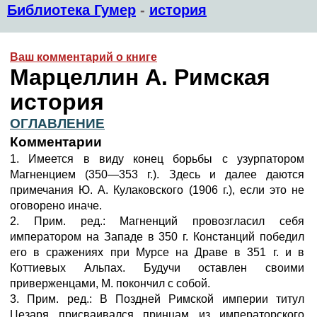
Библиотека Гумер
-
история
Ваш комментарий о книге
Марцеллин А. Римская
история
ОГЛАВЛЕНИЕ
Комментарии
1. Имеется в виду конец борьбы с узурпатором
Магненцием (350—353 г.). Здесь и далее даются
примечания Ю. А. Кулаковского (1906 г.), если это не
оговорено иначе.
2. Прим. ред.: Магненций провозгласил себя
императором на Западе в 350 г. Констанций победил
его в сражениях при Мурсе на Драве в 351 г. и в
Коттиевых Альпах. Будучи оставлен своими
приверженцами, М. покончил с собой.
3. Прим. ред.: В Поздней Римской империи титул
Цезаря присваивался принцам из императорского