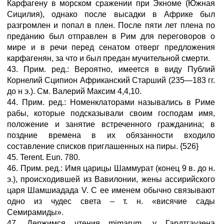
Карфагену в морском сражении при Экноме (Южная
Сицилия), однако после высадки в Африке был
разгромлен и попал в плен. После пяти лет плена по
преданию был отправлен в Рим для переговоров о
мире и в речи перед сенатом отверг предложения
карфагенян, за что и был предан мучительной смерти.
43. Прим. ред.: Вероятно, имеется в виду Публий
Корнелий Сципион Африканский Старший (235—183 гг.
до н э.). См. Валерий Максим 4,4,10.
44. Прим. ред.: Номенклаторами назывались в Риме
рабы, которые подсказывали своим господам имя,
положение и занятие встреченного гражданина; в
поздние времена в их обязанности входило
составление списков приглашенных на пиры. {526}
45. Terent. Eun. 780.
46. Прим. ред.: Имя царицы Шаммурат (конец 9 в. до н.
э.), происходившей из Вавилонии, жены ассирийского
царя Шамшиадада V. С ее именем обычно связывают
одно из чудес света – т. н. «висячие сады
Семирамиды».
47. Держимся чтения mimarum, у Гардтгаузена