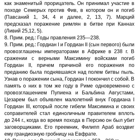
как знаменитый прорицатель. Он принимал участие в
походе Семерых против Фив, в котором он и погиб
(Павсаний 1, 34, 4 и далее, 2, 13, 7). Марций
предсказал поражение римлян в битве при Каннах
(Ливий 25,12, 5).
8. Прим. ред.: Годы правления 235—238.
9. Прим. ред.: Гордиан I и Гордиан II (сын первого) были
провозглашены императорами в Африке в 238 г. В
сражении с верными Максимину войсками погиб
Гордиан II, причем причиной его поражения по
преданию была поднявшаяся над полем битвы пыль.
Узнав о поражении сына, Гордиан I покончил с собой. В
память о них в том же году в Риме одновременно с
провозглашением Пупиена и Бальбина Августами,
Цезарем был объявлен малолетний внук Гордиана I
Гордиан III, который после гибели Максимина и своих
соправителей стал единоличным правителем вплоть
до 244 г., когда во время похода в Персию он был убит
заговорщиками. Его преемник, Филипп Араб воздвиг
ему грандиозную гробницу на Евфрате.