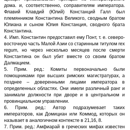
дома. и, соответственно, соправителям императора.
Флавий Клавдий (Юлий) Констанций Галл был
племянником Константина Великого, сводным братом
Юлиана и сыном Юлия Констанция, сводного брата
Константина.
4. Имп. Константин предоставил ему Понт, т. е. северо-
восточную часть Малой Азии со старинным титулом rex
regum, но через несколько месяцев после смерти
Константина он был убит вместе со своим братом
Далмацием.
5. Прим. ред.: Комиты первоначально были
помощниками при высших римских магистратурах, а
позднее – доверенными лицами императора в
определенных областях. Они имели различный ранг и
занимали должности при дворе и в центральном и
провинциальном управлении.
6. Прим. ред.: Автор подразумевает таких
императоров, как Домициан или Коммод, которых он
называет в аналогичном контексте в 21,16, 8.
7. Прим. ред.: Амфиарай в греческих мифах известен