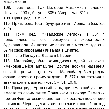
Максимиана.
108. Прим. ред.: Гай Валерий Максимиан Галерий,
Цезарь с 293 г., Август с 305 г. Умер в мае 311 г.
109. Прим. ред.: В 356 г.
110. Прим. ред.: Тесть будущего имп. Иовиана (см. 25,
8, 9).
111. Прим. ред.: Фиваидские легионы в 354 г.
пополнялись за счет рекрутов в окрестностях
Адрианополя. Их название связано с местом, где они
были сформированы (Фиваида в Египте).
112. Ныне Петтау на Драве в Штирии.
113. Маллобавд был командиром одной из схол,
именовавшейся armaturae, другие носили названия
scutarii, третьи – gentiles. – Маллобавд был родом
франк царского происхождения. В 377 г. он состоял в
звании комита доместиков. См. 31, 10, 6.
114. Прим. ред.: Аргосский царь, принимавший участие
вместе со своим зятем Полиником в походе Семерых
против Фив, который единственный остался после него
в живых. Через десять лет возглавил новый поход