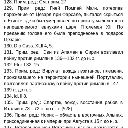
128. Прим. ред.: См. прим. 27.
129. Прим. ред.: Гней Помпей Магн, потерпев
поражение от Цезаря при Фарсале, пытался скрыться
в Египте, где и был умерщвлен по приказу малолетнего
направляемого евнухами царя Птолемея XII. По
преданию голова его была преподнесена в подарок
Цезарю.
130. Dio Cass. XLII 4, 5.
131. Прим. ред.: Эвн из Апамеи в Сирии возглавил
войну против римлян в 136—132 гг. до н. э.
132. Flor. I 32, 15.
133. Прим. ред.: Вирулат, вождь лузитанов, племени,
проживавшего на территории нынешней Португалии,
возглавлял партизанскую войну против римлян в 147—
139 гг. до н. э.
134. Id. II 8.
135. Прим. ред.: Спартак, вождь восстания рабов в
Италии в 73—72 гг. до н. э. {528}
136. Прим. ред.: Норик – область в восточных Альпах,
присоединенная к империи при Августе в 15 г. до н. э.
137. Ветеранион или Ветранион, как он называется у