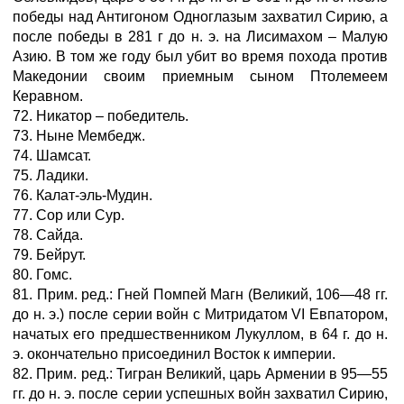
победы над Антигоном Одноглазым захватил Сирию, а
после победы в 281 г до н. э. на Лисимахом – Малую
Азию. В том же году был убит во время похода против
Македонии своим приемным сыном Птолемеем
Керавном.
72. Никатор – победитель.
73. Ныне Мембедж.
74. Шамсат.
75. Ладики.
76. Калат-эль-Мудин.
77. Сор или Сур.
78. Сайда.
79. Бейрут.
80. Гомс.
81. Прим. ред.: Гней Помпей Магн (Великий, 106—48 гг.
до н. э.) после серии войн с Митридатом VI Евпатором,
начатых его предшественником Лукуллом, в 64 г. до н.
э. окончательно присоединил Восток к империи.
82. Прим. ред.: Тигран Великий, царь Армении в 95—55
гг. до н. э. после серии успешных войн захватил Сирию,