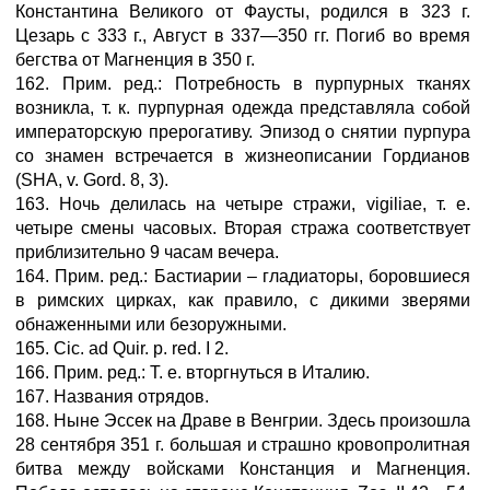
Константина Великого от Фаусты, родился в 323 г.
Цезарь с 333 г., Август в 337—350 гг. Погиб во время
бегства от Магненция в 350 г.
162. Прим. ред.: Потребность в пурпурных тканях
возникла, т. к. пурпурная одежда представляла собой
императорскую прерогативу. Эпизод о снятии пурпура
со знамен встречается в жизнеописании Гордианов
(SHA, v. Gord. 8, 3).
163. Ночь делилась на четыре стражи, vigiliae, т. е.
четыре смены часовых. Вторая стража соответствует
приблизительно 9 часам вечера.
164. Прим. ред.: Бастиарии – гладиаторы, боровшиеся
в римских цирках, как правило, с дикими зверями
обнаженными или безоружными.
165. Cic. ad Quir. p. red. I 2.
166. Прим. ред.: Т. е. вторгнуться в Италию.
167. Названия отрядов.
168. Ныне Эссек на Драве в Венгрии. Здесь произошла
28 сентября 351 г. большая и страшно кровопролитная
битва между войсками Констанция и Магненция.