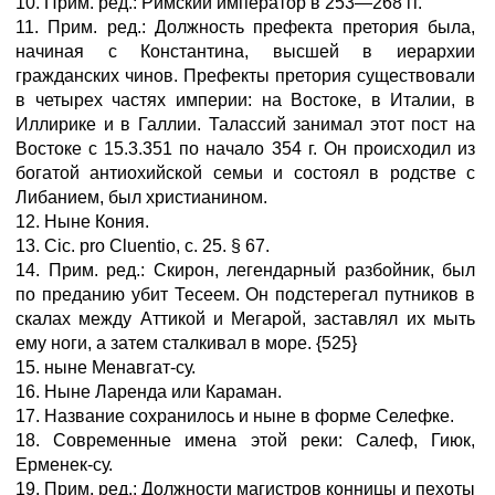
10. Прим. ред.: Римский император в 253—268 гг.
11. Прим. ред.: Должность префекта претория была,
начиная с Константина, высшей в иерархии
гражданских чинов. Префекты претория существовали
в четырех частях империи: на Востоке, в Италии, в
Иллирике и в Галлии. Талассий занимал этот пост на
Востоке с 15.3.351 по начало 354 г. Он происходил из
богатой антиохийской семьи и состоял в родстве с
Либанием, был христианином.
12. Ныне Кония.
13. Cic. pro Cluentio, с. 25. § 67.
14. Прим. ред.: Скирон, легендарный разбойник, был
по преданию убит Тесеем. Он подстерегал путников в
скалах между Аттикой и Мегарой, заставлял их мыть
ему ноги, а затем сталкивал в море. {525}
15. ныне Менавгат-су.
16. Ныне Ларенда или Караман.
17. Название сохранилось и ныне в форме Селефке.
18. Современные имена этой реки: Салеф, Гиюк,
Ерменек-су.
19. Прим. ред.: Должности магистров конницы и пехоты