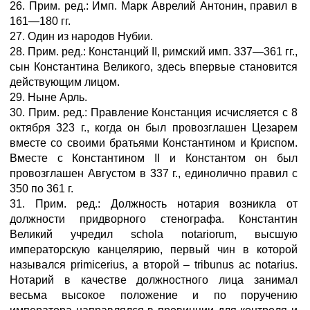
26. Прим. ред.: Имп. Марк Аврелий Антонин, правил в
161—180 гг.
27. Один из народов Нубии.
28. Прим. ред.: Констанций II, римский имп. 337—361 гг.,
сын Константина Великого, здесь впервые становится
действующим лицом.
29. Ныне Арль.
30. Прим. ред.: Правление Констанция исчисляется с 8
октября 323 г., когда он был провозглашен Цезарем
вместе со своими братьями Константином и Криспом.
Вместе с Константином II и Константом он был
провозглашен Августом в 337 г., единолично правил с
350 по 361 г.
31. Прим. ред.: Должность нотария возникла от
должности придворного стенографа. Константин
Великий учредил schola notariorum, высшую
императорскую канцелярию, первый чин в которой
назывался primicerius, а второй – tribunus ас notarius.
Нотарий в качестве должностного лица занимал
весьма высокое положение и по поручению