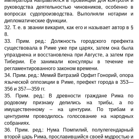
императора направлялся в провинции для контроля и
руководства деятельностью чиновников, особенно в
вопросах судопроизводства. Выполняли нотарии и
дипломатические функции.
32. Т. е. в звании викария, как его и называет автор в §
8.
33. Прим. ред.: Должность городского префекта
существовала в Риме уже при царях, затем она была
упразднена и восстановлена при Августе, а затем при
Тиберии. Ее занимали консуляры в течение не
регламентированного законом времени.
34. Прим. ред.: Мемий Витразий Орфит Гонорий, опора
языческой оппозиции в Риме, префект города в 353—
356 и 357—359 гг.
35. Прим. ред.: В древности граждане Рима по
родовому признаку делились на трибы, а по
имущественному – на центурии. По трибам и
центуриям проводилось голосование на народных
собраниях.
36. Прим. ред.: Нума Помпилий, полулегендарный
второй царь Рима, прославившийся своей мудростью и