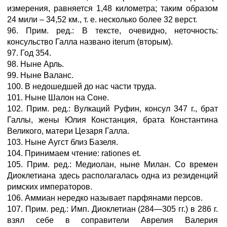
измерения, равняется 1,48 километра; таким образом
24 мили – 34,52 км., т. е. несколько более 32 верст.
96. Прим. ред.: В тексте, очевидно, неточность:
консульство Галла названо iterum (вторым).
97. Год 354.
98. Ныне Арль.
99. Ныне Валанс.
100. В недошедшей до нас части труда.
101. Ныне Шалон на Соне.
102. Прим. ред.: Вулкаций Руфин, консул 347 г., брат
Галлы, жены Юлия Констанция, брата Константина
Великого, матери Цезаря Галла.
103. Ныне Аугст близ Базеля.
104. Принимаем чтение: rationes et.
105. Прим. ред.: Медиолан, ныне Милан. Со времен
Диоклетиана здесь располагалась одна из резиденций
римских императоров.
106. Аммиан нередко называет парфянами персов.
107. Прим. ред.: Имп. Диоклетиан (284—305 гг.) в 286 г.
взял себе в соправители Аврелия Валерия