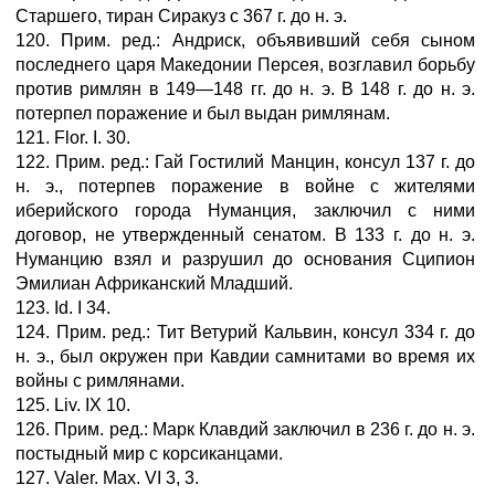
Старшего, тиран Сиракуз с 367 г. до н. э.
120. Прим. ред.: Андриск, объявивший себя сыном
последнего царя Македонии Персея, возглавил борьбу
против римлян в 149—148 гг. до н. э. В 148 г. до н. э.
потерпел поражение и был выдан римлянам.
121. Flor. I. 30.
122. Прим. ред.: Гай Гостилий Манцин, консул 137 г. до
н. э., потерпев поражение в войне с жителями
иберийского города Нуманция, заключил с ними
договор, не утвержденный сенатом. В 133 г. до н. э.
Нуманцию взял и разрушил до основания Сципион
Эмилиан Африканский Младший.
123. Id. I 34.
124. Прим. ред.: Тит Ветурий Кальвин, консул 334 г. до
н. э., был окружен при Кавдии самнитами во время их
войны с римлянами.
125. Liv. IX 10.
126. Прим. ред.: Марк Клавдий заключил в 236 г. до н. э.
постыдный мир с корсиканцами.
127. Valer. Мах. VI 3, 3.