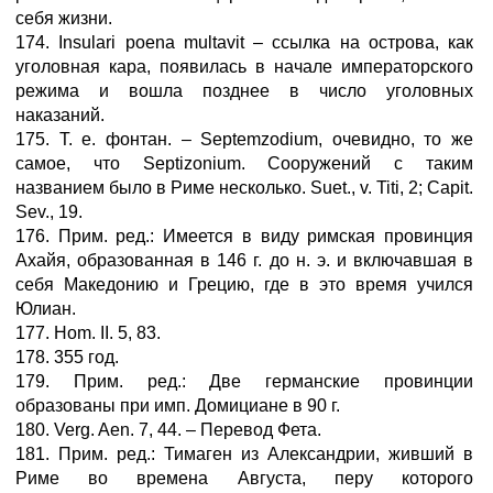
себя жизни.
174. Insulari poena multavit – ссылка на острова, как
уголовная кара, появилась в начале императорского
режима и вошла позднее в число уголовных
наказаний.
175. Т. е. фонтан. – Septemzodium, очевидно, то же
самое, что Septizonium. Сооружений с таким
названием было в Риме несколько. Suet., v. Titi, 2; Capit.
Sev., 19.
176. Прим. ред.: Имеется в виду римская провинция
Ахайя, образованная в 146 г. до н. э. и включавшая в
себя Македонию и Грецию, где в это время учился
Юлиан.
177. Hom. II. 5, 83.
178. 355 год.
179. Прим. ред.: Две германские провинции
образованы при имп. Домициане в 90 г.
180. Verg. Aen. 7, 44. – Перевод Фета.
181. Прим. ред.: Тимаген из Александрии, живший в
Риме во времена Августа, перу которого