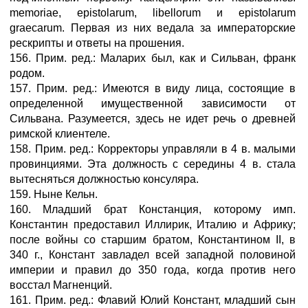
memoriae, epistolarum, libellorum и epistolarum
graecarum. Первая из них ведала за императорские
рескрипты и ответы на прошения.
156. Прим. ред.: Маларих был, как и Сильван, франк
родом.
157. Прим. ред.: Имеются в виду лица, состоящие в
определенной имущественной зависимости от
Сильвана. Разумеется, здесь не идет речь о древней
римской клиентеле.
158. Прим. ред.: Корректоры управляли в 4 в. малыми
провинциями. Эта должность с середины 4 в. стала
вытесняться должностью консуляра.
159. Ныне Кельн.
160. Младший брат Констанция, которому имп.
Константин предоставил Иллирик, Италию и Африку;
после войны со старшим братом, Константином II, в
340 г., Констант завладел всей западной половиной
империи и правил до 350 года, когда против него
восстал Магненций.
161. Прим. ред.: Флавий Юлий Констант, младший сын