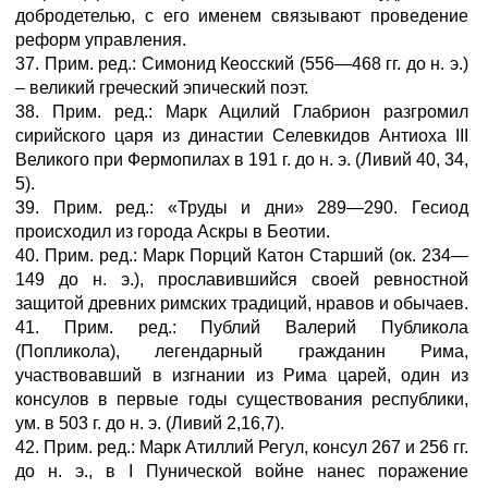
добродетелью, с его именем связывают проведение
реформ управления.
37. Прим. ред.: Симонид Кеосский (556—468 гг. до н. э.)
– великий греческий эпический поэт.
38. Прим. ред.: Марк Ацилий Глабрион разгромил
сирийского царя из династии Селевкидов Антиоха III
Великого при Фермопилах в 191 г. до н. э. (Ливий 40, 34,
5).
39. Прим. ред.: «Труды и дни» 289—290. Гесиод
происходил из города Аскры в Беотии.
40. Прим. ред.: Марк Порций Катон Старший (ок. 234—
149 до н. э.), прославившийся своей ревностной
защитой древних римских традиций, нравов и обычаев.
41. Прим. ред.: Публий Валерий Публикола
(Попликола), легендарный гражданин Рима,
участвовавший в изгнании из Рима царей, один из
консулов в первые годы существования республики,
ум. в 503 г. до н. э. (Ливий 2,16,7).
42. Прим. ред.: Марк Атиллий Регул, консул 267 и 256 гг.
до н. э., в I Пунической войне нанес поражение