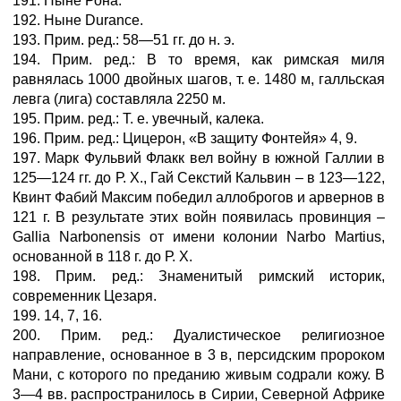
191. Ныне Рона.
192. Ныне Durance.
193. Прим. ред.: 58—51 гг. до н. э.
194. Прим. ред.: В то время, как римская миля
равнялась 1000 двойных шагов, т. е. 1480 м, галльская
левга (лига) составляла 2250 м.
195. Прим. ред.: Т. е. увечный, калека.
196. Прим. ред.: Цицерон, «В защиту Фонтейя» 4, 9.
197. Марк Фульвий Флакк вел войну в южной Галлии в
125—124 гг. до Р. X., Гай Секстий Кальвин – в 123—122,
Квинт Фабий Максим победил аллоброгов и арвернов в
121 г. В результате этих войн появилась провинция –
Gallia Narbonensis от имени колонии Narbo Martius,
основанной в 118 г. до Р. X.
198. Прим. ред.: Знаменитый римский историк,
современник Цезаря.
199. 14, 7, 16.
200. Прим. ред.: Дуалистическое религиозное
направление, основанное в 3 в, персидским пророком
Мани, с которого по преданию живым содрали кожу. В
3—4 вв. распространилось в Сирии, Северной Африке