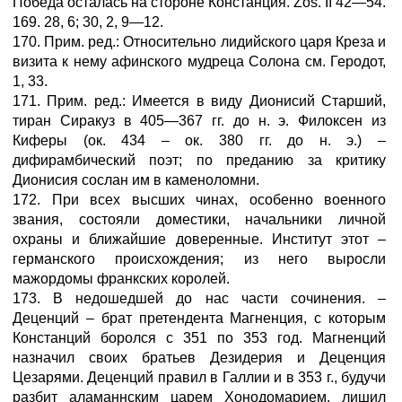
Победа осталась на стороне Констанция. Zos. II 42—54.
169. 28, 6; 30, 2, 9—12.
170. Прим. ред.: Относительно лидийского царя Креза и
визита к нему афинского мудреца Солона см. Геродот,
1, 33.
171. Прим. ред.: Имеется в виду Дионисий Старший,
тиран Сиракуз в 405—367 гг. до н. э. Филоксен из
Киферы (ок. 434 – ок. 380 гг. до н. э.) –
дифирамбический поэт; по преданию за критику
Дионисия сослан им в каменоломни.
172. При всех высших чинах, особенно военного
звания, состояли доместики, начальники личной
охраны и ближайшие доверенные. Институт этот –
германского происхождения; из него выросли
мажордомы франкских королей.
173. В недошедшей до нас части сочинения. –
Деценций – брат претендента Магненция, с которым
Констанций боролся с 351 по 353 год. Магненций
назначил своих братьев Дезидерия и Деценция
Цезарями. Деценций правил в Галлии и в 353 г., будучи
разбит аламаннским царем Хонодомарием, лишил