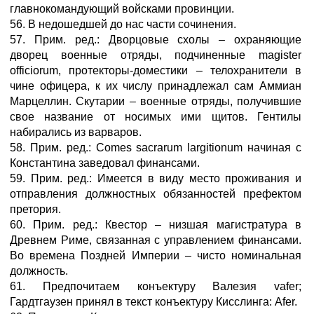
главнокомандующий войсками провинции.
56. В недошедшей до нас части сочинения.
57. Прим. ред.: Дворцовые схолы – охраняющие
дворец военные отряды, подчиненные magister
officiorum, протекторы-доместики – телохранители в
чине офицера, к их числу принадлежал сам Аммиан
Марцеллин. Скутарии – военные отряды, получившие
свое название от носимых ими щитов. Гентилы
набирались из варваров.
58. Прим. ред.: Comes sacrarum largitionum начиная с
Константина заведовал финансами.
59. Прим. ред.: Имеется в виду место проживания и
отправления должностных обязанностей префектом
претория.
60. Прим. ред.: Квестор – низшая магистратура в
Древнем Риме, связанная с управлением финансами.
Во времена Поздней Империи – чисто номинальная
должность.
61. Предпочитаем конъектуру Валезия vafer;
Гардтгаузен принял в текст конъектуру Кисслинга: Afer.