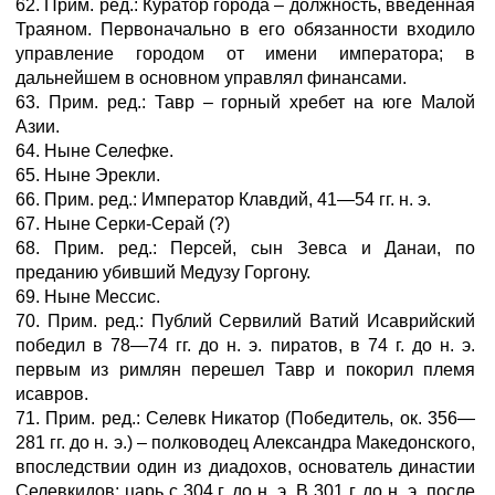
62. Прим. ред.: Куратор города – должность, введенная
Траяном. Первоначально в его обязанности входило
управление городом от имени императора; в
дальнейшем в основном управлял финансами.
63. Прим. ред.: Тавр – горный хребет на юге Малой
Азии.
64. Ныне Селефке.
65. Ныне Эрекли.
66. Прим. ред.: Император Клавдий, 41—54 гг. н. э.
67. Ныне Серки-Серай (?)
68. Прим. ред.: Персей, сын Зевса и Данаи, по
преданию убивший Медузу Горгону.
69. Ныне Мессис.
70. Прим. ред.: Публий Сервилий Ватий Исаврийский
победил в 78—74 гг. до н. э. пиратов, в 74 г. до н. э.
первым из римлян перешел Тавр и покорил племя
исавров.
71. Прим. ред.: Селевк Никатор (Победитель, ок. 356—
281 гг. до н. э.) – полководец Александра Македонского,
впоследствии один из диадохов, основатель династии
Селевкидов; царь с 304 г. до н. э. В 301 г. до н. э. после