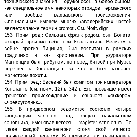
технического значения – оруженосец, в более общем,
как специальное имя некоторых отрядов, германского
или вообще варварского происхождения.
Специальным именем многих кавалерийских частей
является также термин promoti. См. Notit. dign.
153. Прим. ред.: Сильван, франк родом, сын Бонита,
который проявил себя при Константине Великом в
войне против Лициния, был воспитан в римских
традициях и как христианин. При узурпаторе
Магненции был трибуном, но перед битвой при Мурсе
перешел к Констанцию, за что и был назначен
магистром пехоты.
154. Прим. ред.: Евсевий был комитом при императоре
Константе (см. прим. 12) в 342 г. Его прозвище имеет
греческое происхождение и означает «обжора»,
«чревоугодник».
155. В придворном ведомстве состояло четыре
канцелярии scrinium, под общим начальством
сановника, именовавшегося – magister scriniorum. Во
главе каждой канцелярии стоял свой магистр,
подчиненный первому. Канцелярии эти назывались: