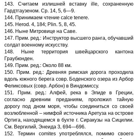
143. Считаем излишней вставку ille, сохраненную
Гардтгаузеном. Ср. 14, 5, 6—9.
144. Принимаем чтение calce tenere.
145. Herod. 4, 184; Plin. 5, 8, 45.
146. Ныне Митровице на Саве.
147. Прим. ред.: Инструктор высшего ранга, обучавший
солдат военному искусству.
148. Ныне территория швейцарского кантона
Граубюнден.
149. Прим. ред.: Около 88 км.
150. Прим. ред.: Древняя римская дорога проходила
вдоль южного берега совр. Боденского озера из Арбор
Феликсовых (совр. Арбон) в Виндомиссу.
151. Прим. ред.: Алфей, река в Элиде в Греции,
согласно древним преданиям, проложил тайную
дорогу под дном моря, чтобы соединиться со своей
возлюбленной – нимфой источника Аретуза на острове
Ортига, находящемся в бухте г. Сиракузы на Сицилии.
См. Вергилий, Энеида 3, 694—696.
152. Термин comites употреблялся, помимо своего