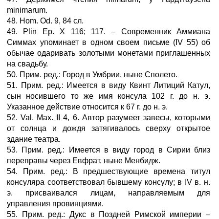
minimarum.
48. Hom. Od. 9, 84 сл.
49. Plin Ep. X 116; 117. – Современник Аммиана
Симмах упоминает в одном своем письме (IV 55) об
обычае одаривать золотыми монетами приглашенных
на свадьбу.
50. Прим. ред.: Город в Умбрии, ныне Сполето.
51. Прим. ред.: Имеется в виду Квинт Литиций Катул,
сын носившего то же имя консула 102 г. до н. э.
Указанное действие относится к 67 г. до н. э.
52. Val. Мах. II 4, 6. Автор разумеет завесы, которыми
от солнца и дождя затягивалось сверху открытое
здание театра.
53. Прим. ред.: Имеется в виду город в Сирии близ
переправы через Евфрат, ныне Менбидж.
54. Прим. ред.: В предшествующие времена титул
консуляра соответствовал бывшему консулу; в IV в. н.
э. присваивался лицам, направляемым для
управления провинциями.
55. Прим. ред.: Дукс в Поздней Римской империи –